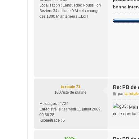
g
Localisation :
Languedoc Roussillon
e
bonne interv
Beziers 34 altitude 9 M cela change
des 1300 M antérieurs ...Lol !
la rotule 73
Re: PB de 
1007iste de platine
M
par
la rotul
e
Messages :
4727
s
Mais 
Enregistré le :
samedi 11 juillet 2009,
s
celle conduct
00:36:28
a
Kilométrage :
5
g
e
1007rc