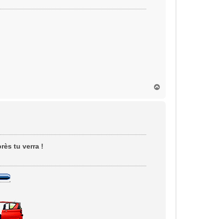
H
a
u
t
rès tu verra !