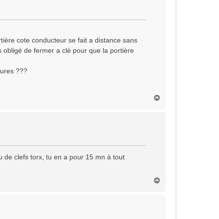
rtière cote conducteur se fait a distance sans
s obligé de fermer a clé pour que la portière
rures ???
H
a
u
t
 de clefs torx, tu en a pour 15 mn à tout
H
a
u
t