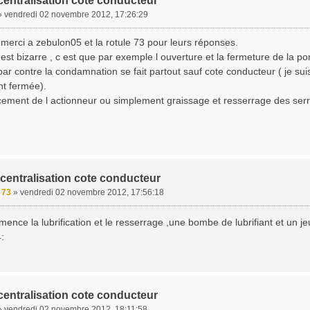
centralisation cote conducteur
»
vendredi 02 novembre 2012, 17:26:29
 merci a zebulon05 et la rotule 73 pour leurs réponses.
i est bizarre , c est que par exemple l ouverture et la fermeture de la po
par contre la condamnation se fait partout sauf cote conducteur ( je sui
nt fermée).
cement de l actionneur ou simplement graissage et resserrage des ser
centralisation cote conducteur
e 73
»
vendredi 02 novembre 2012, 17:56:18
nce la lubrification et le resserrage ,une bombe de lubrifiant et un jeu
centralisation cote conducteur
»
vendredi 02 novembre 2012, 18:11:58