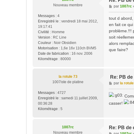
Re: PB de 
Nouveau membre
M
par
1007rc
e
Messages :
4
s
tout d abord,
Enregistré le :
vendredi 18 mai 2012,
s
en fait ce qu
19:17:41
a
problème.!!! 
Civilité :
Homme
g
soit réelleme
Version :
RC Line
e
Couleur :
Noir Obsidien
alors rempla
Motorisation :
1,6e 16v 110ch BVM5
que faire?
Date de fabrication :
16 nov. 2006
Kilométrage :
80000
la rotule 73
Re: PB de 
1007iste de platine
M
par
la rotul
e
Messages :
4727
s
Comme
Enregistré le :
samedi 11 juillet 2009,
s
casser!
00:36:28
a
Kilométrage :
5
g
e
1007rc
Re: PB de 
Nouveau membre
M
par
1007rc