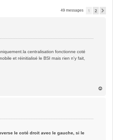
1
2
Suivante
49 messages
uniquement.la centralisation fonctionne coté
ile et réinitialisé le BSI mais rien n'y fait,
H
a
u
t
inverse le coté droit avec le gauche, si le