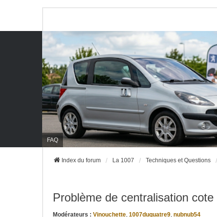
FAQ
Index du forum
La 1007
Techniques et Questions
Problème de centralisation cote
Modérateurs :
Vinouchette
,
1007duquatre9
,
nubnub54