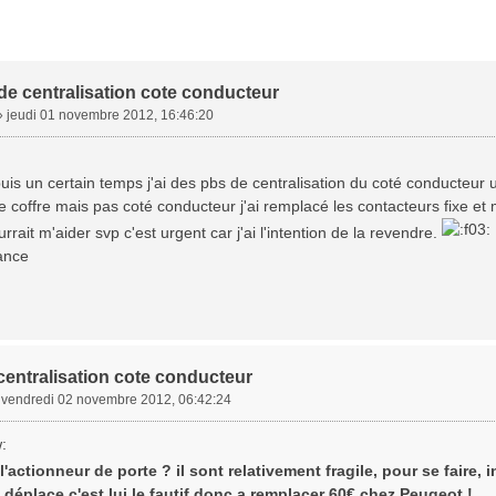
e centralisation cote conducteur
»
jeudi 01 novembre 2012, 16:46:20
uis un certain temps j'ai des pbs de centralisation du coté conducteur 
 coffre mais pas coté conducteur j'ai remplacé les contacteurs fixe et mob
rrait m'aider svp c'est urgent car j'ai l'intention de la revendre.
ance
centralisation cote conducteur
»
vendredi 02 novembre 2012, 06:42:24
 l'actionneur de porte ? il sont relativement fragile, pour se faire, 
déplace c'est lui le fautif donc a remplacer 60€ chez Peugeot !