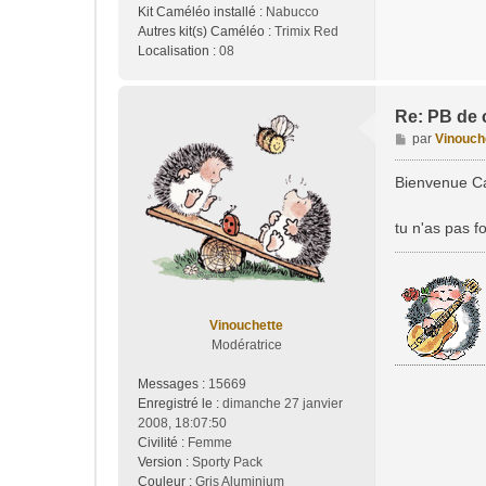
Kit Caméléo installé :
Nabucco
Autres kit(s) Caméléo :
Trimix Red
Localisation :
08
Re: PB de 
M
par
Vinouch
e
s
Bienvenue Ca
s
a
tu n'as pas f
g
e
Vinouchette
Modératrice
Messages :
15669
Enregistré le :
dimanche 27 janvier
2008, 18:07:50
Civilité :
Femme
Version :
Sporty Pack
Couleur :
Gris Aluminium