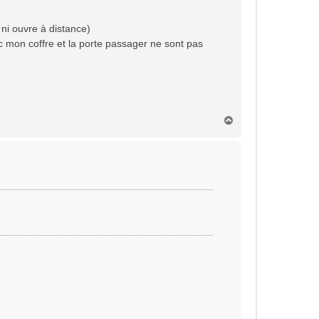
 ni ouvre à distance)
c mon coffre et la porte passager ne sont pas
H
a
u
t