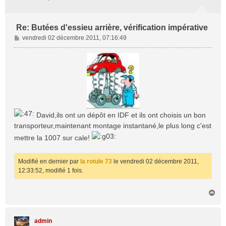
Re: Butées d'essieu arrière, vérification impérative
M
vendredi 02 décembre 2011, 07:16:49
e
s
s
a
g
e
David,ils ont un dépôt en IDF et ils ont choisis un bon
transporteur,maintenant montage instantané,le plus long c'est
mettre la 1007 sur cale!
Modifié en dernier par
la rotule 73
le vendredi 02 décembre 2011,
12:33:52, modifié 1 fois.
H
a
u
t
admin