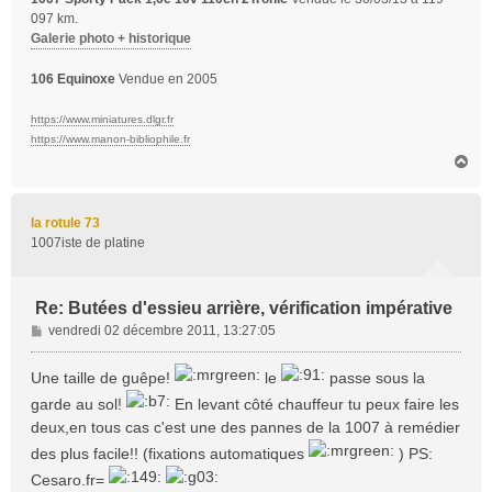
097 km.
Galerie photo + historique
106 Equinoxe
Vendue en 2005
https://www.miniatures.dlgr.fr
https://www.manon-bibliophile.fr
H
a
u
t
la rotule 73
1007iste de platine
Re: Butées d'essieu arrière, vérification impérative
M
vendredi 02 décembre 2011, 13:27:05
e
s
Une taille de guêpe!
le
passe sous la
s
garde au sol!
En levant côté chauffeur tu peux faire les
a
deux,en tous cas c'est une des pannes de la 1007 à remédier
g
e
des plus facile!! (fixations automatiques
) PS:
Cesaro.fr=