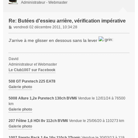
Administrateur - Webmaster
Re: Butées d'essieu arrière, vérification impérative
M
vendredi 02 décembre 2011, 10:34:28
e
s
J'arrive à me glisser en dessous sans la lever
s
a
g
David
e
Administrateur et Webmaster
Le Club1007 sur Facebook
508 GT Puretech 225 EAT8
Galerie photo
5008 Allure 1,2e Puretech 130ch BVM6
Vendue le 12/01/24 à 76500
km
Galerie photo
207 Féline 1,6 HDi 8v 112ch BVM6
Vendue le 25/06/20 à 110273 km
Galerie photo
1007 Sporty Pack 1,6e 16v 110ch 2Tronic
Vendue le 30/03/13 à 119