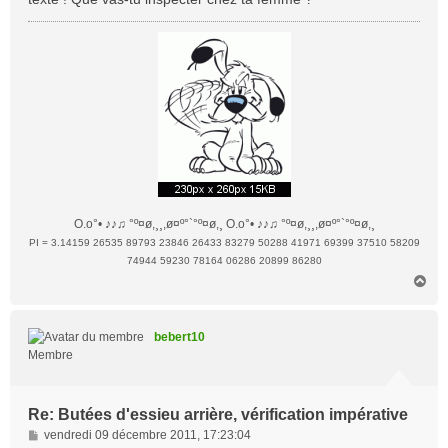
g
e
O.o°• ♪♪♫ °º¤ø,¸¸,ø¤º°`°º¤ø,¸ O.o°• ♪♪♫ °º¤ø,¸¸,ø¤º°`°º¤ø,¸
PI = 3.14159 26535 89793 23846 26433 83279 50288 41971 69399 37510 58209
74944 59230 78164 06286 20899 86280
H
a
u
t
bebert10
Membre
Re: Butées d'essieu arrière, vérification impérative
M
vendredi 09 décembre 2011, 17:23:04