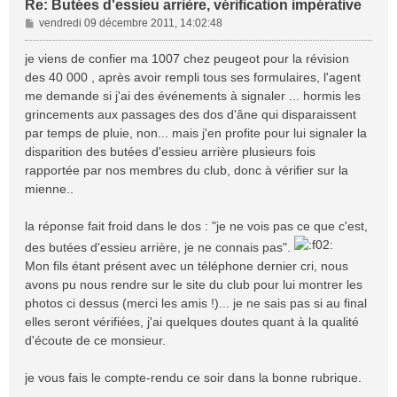
Re: Butées d'essieu arrière, vérification impérative
M
vendredi 09 décembre 2011, 14:02:48
e
s
je viens de confier ma 1007 chez peugeot pour la révision
s
des 40 000 , après avoir rempli tous ses formulaires, l'agent
a
me demande si j'ai des événements à signaler ... hormis les
g
grincements aux passages des dos d'âne qui disparaissent
e
par temps de pluie, non... mais j'en profite pour lui signaler la
disparition des butées d'essieu arrière plusieurs fois
rapportée par nos membres du club, donc à vérifier sur la
mienne..
la réponse fait froid dans le dos : "je ne vois pas ce que c'est,
des butées d'essieu arrière, je ne connais pas".
Mon fils étant présent avec un téléphone dernier cri, nous
avons pu nous rendre sur le site du club pour lui montrer les
photos ci dessus (merci les amis !)... je ne sais pas si au final
elles seront vérifiées, j'ai quelques doutes quant à la qualité
d'écoute de ce monsieur.
je vous fais le compte-rendu ce soir dans la bonne rubrique.