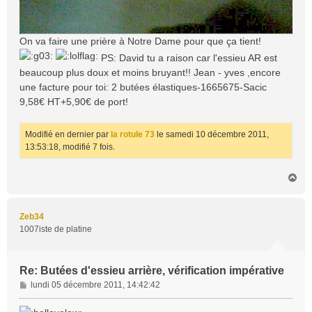
On va faire une prière à Notre Dame pour que ça tient!
PS: David tu a raison car l'essieu AR est
beaucoup plus doux et moins bruyant!! Jean - yves ,encore
une facture pour toi: 2 butées élastiques-1665675-Sacic
9,58€ HT+5,90€ de port!
Modifié en dernier par
la rotule 73
le samedi 10 décembre 2011,
13:53:18, modifié 7 fois.
H
a
u
t
Zeb34
1007iste de platine
Re: Butées d'essieu arrière, vérification impérative
M
lundi 05 décembre 2011, 14:42:42
e
s