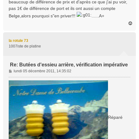
beaucoup de différence de prix et d'après ce que j'ai pu voir,
pas 1€ de différence de port et ils ont aussi un compte
Belge,alors pourquoi s"en priver!!!
......A+
H
a
u
t
la rotule 73
1007iste de platine
Re: Butées d'essieu arrière, vérification impérative
M
lundi 05 décembre 2011, 14:35:02
e
s
s
a
g
e
Réparé