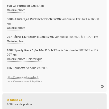
508 GT Puretech 225 EAT8
Galerie photo
5008 Allure 1,2e Puretech 130ch BVM6
Vendue le 12/01/24 à 76500
km
Galerie photo
207 Féline 1,6 HDi 8v 112ch BVM6
Vendue le 25/06/20 à 110273 km
Galerie photo
1007 Sporty Pack 1,6e 16v 110ch 2Tronic
Vendue le 30/03/13 à 119
097 km.
Galerie photo + historique
106 Equinoxe
Vendue en 2005
https://www.miniatures.dlgr.fr
https://www.manon-bibliophile.fr
H
a
u
t
la rotule 73
1007iste de platine