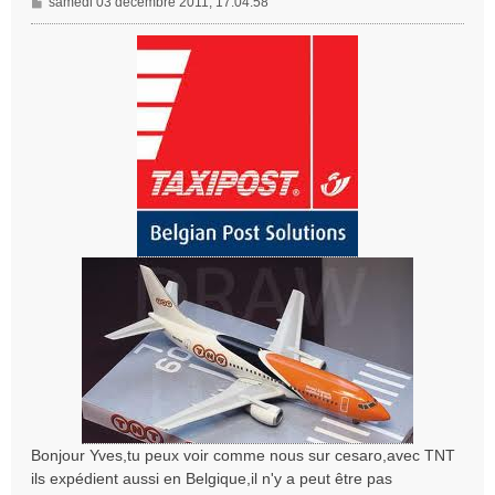
M
samedi 03 décembre 2011, 17:04:58
e
s
s
a
g
e
Bonjour Yves,tu peux voir comme nous sur cesaro,avec TNT
ils expédient aussi en Belgique,il n'y a peut être pas