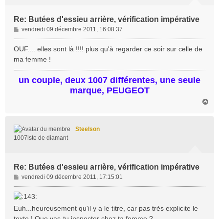
Re: Butées d'essieu arrière, vérification impérative
M
vendredi 09 décembre 2011, 16:08:37
e
s
OUF.... elles sont là !!!! plus qu'à regarder ce soir sur celle de
s
ma femme !
a
g
un couple, deux 1007 différentes, une seule
e
marque, PEUGEOT
H
a
u
t
Steelson
1007iste de diamant
Re: Butées d'essieu arrière, vérification impérative
M
vendredi 09 décembre 2011, 17:15:01
e
s
s
Euh...heureusement qu'il y a le titre, car pas très explicite le
a
texte ! Que vas-tu inspecter chez ta femme ?