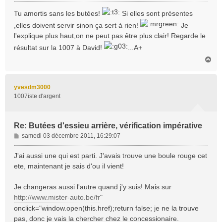
e
s
Tu amortis sans les butées!
Si elles sont présentes
s
,elles doivent servir sinon ça sert à rien!
Je
a
l'explique plus haut,on ne peut pas être plus clair! Regarde le
g
e
résultat sur la 1007 à David!
...A+
H
a
u
t
yvesdm3000
1007iste d'argent
Re: Butées d'essieu arrière, vérification impérative
M
samedi 03 décembre 2011, 16:29:07
e
s
J'ai aussi une qui est parti. J'avais trouve une boule rouge cet
s
ete, maintenant je sais d'ou il vient!
a
g
Je changeras aussi l'autre quand j'y suis! Mais sur
e
http://www.mister-auto.be/fr
"
onclick="window.open(this.href);return false; je ne la trouve
pas, donc je vais la chercher chez le concessionaire.