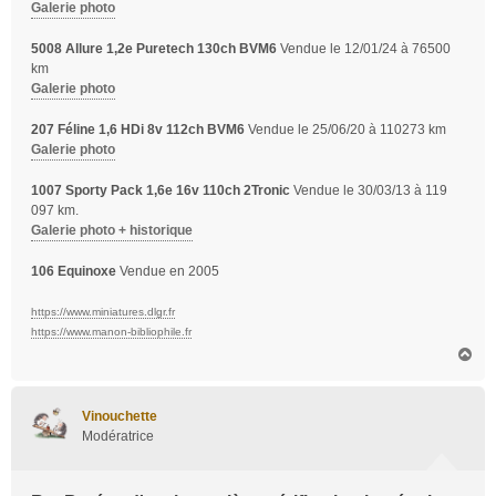
Galerie photo
5008 Allure 1,2e Puretech 130ch BVM6
Vendue le 12/01/24 à 76500
km
Galerie photo
207 Féline 1,6 HDi 8v 112ch BVM6
Vendue le 25/06/20 à 110273 km
Galerie photo
1007 Sporty Pack 1,6e 16v 110ch 2Tronic
Vendue le 30/03/13 à 119
097 km.
Galerie photo + historique
106 Equinoxe
Vendue en 2005
https://www.miniatures.dlgr.fr
https://www.manon-bibliophile.fr
H
a
u
t
Vinouchette
Modératrice