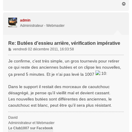
H
a
u
t
admin
Administrateur - Webmaster
Re: Butées d'essieu arrière, vérification impérative
M
vendredi 02 décembre 2011, 16:03:58
e
s
Je confirme, c'est très simple, un gros tournevis pour retirer
s
ce qui reste des anciennes butées et on clipse les nouvelles,
a
ça prend 5 minutes. Et je n'ai pas levé la 1007
g
e
Dans le support il restait des morceaux de caoutchouc
désagrégé, je pense qu'il vieillit mal et devient cassant.
Les nouvelles butées sont différentes des anciennes, le
caoutchouc est blanc, peut être qu'il sera plus résistant.
David
Administrateur et Webmaster
Le Club1007 sur Facebook