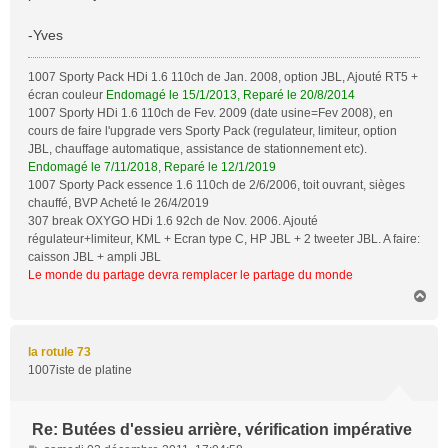
-Yves
1007 Sporty Pack HDi 1.6 110ch de Jan. 2008, option JBL, Ajouté RT5 +
écran couleur
Endomagé le 15/1/2013, Reparé le 20/8/2014
1007 Sporty HDi 1.6 110ch de Fev. 2009 (date usine=Fev 2008), en
cours de faire l'upgrade vers Sporty Pack (regulateur, limiteur, option
JBL, chauffage automatique, assistance de stationnement etc).
Endomagé le 7/11/2018, Reparé le 12/1/2019
1007 Sporty Pack essence 1.6 110ch de 2/6/2006, toit ouvrant, sièges
chauffé, BVP Acheté le 26/4/2019
307 break OXYGO HDi 1.6 92ch de Nov. 2006. Ajouté
régulateur+limiteur, KML + Ecran type C, HP JBL + 2 tweeter JBL. A faire:
caisson JBL + ampli JBL
Le monde du partage devra remplacer le partage du monde
H
a
u
t
la rotule 73
1007iste de platine
Re: Butées d'essieu arrière, vérification impérative