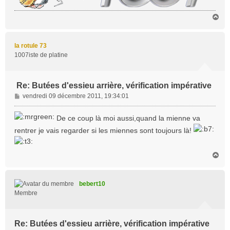
H
a
u
t
la rotule 73
1007iste de platine
Re: Butées d'essieu arrière, vérification impérative
M
vendredi 09 décembre 2011, 19:34:01
e
s
De ce coup là moi aussi,quand la mienne va
s
rentrer je vais regarder si les miennes sont toujours là!
a
g
e
H
a
u
t
bebert10
Membre
Re: Butées d'essieu arrière, vérification impérative