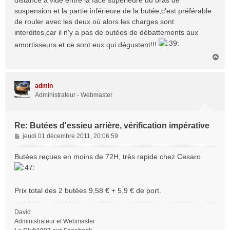
distance à vide entre la face supérieure du bras de
g
suspension et la partie inférieure de la butée,c'est préférable
e
de rouler avec les deux où alors les charges sont
interdites,car il n'y a pas de butées de débattements aux
amortisseurs et ce sont eux qui dégustent!!!
H
a
u
t
admin
Administrateur - Webmaster
Re: Butées d'essieu arrière, vérification impérative
M
jeudi 01 décembre 2011, 20:06:59
e
s
Butées reçues en moins de 72H, très rapide chez Cesaro
s
a
g
Prix total des 2 butées 9,58 € + 5,9 € de port.
e
David
Administrateur et Webmaster