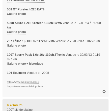
Le Club1007 sur Facebook
508 GT Puretech 225 EAT8
Galerie photo
5008 Allure 1,2e Puretech 130ch BVM6
Vendue le 12/01/24 à 76500
km
Galerie photo
207 Féline 1,6 HDi 8v 112ch BVM6
Vendue le 25/06/20 à 110273 km
Galerie photo
1007 Sporty Pack 1,6e 16v 110ch 2Tronic
Vendue le 30/03/13 à 119
097 km.
Galerie photo + historique
106 Equinoxe
Vendue en 2005
https://www.miniatures.dlgr.fr
https://www.manon-bibliophile.fr
H
a
u
t
la rotule 73
1007iste de platine