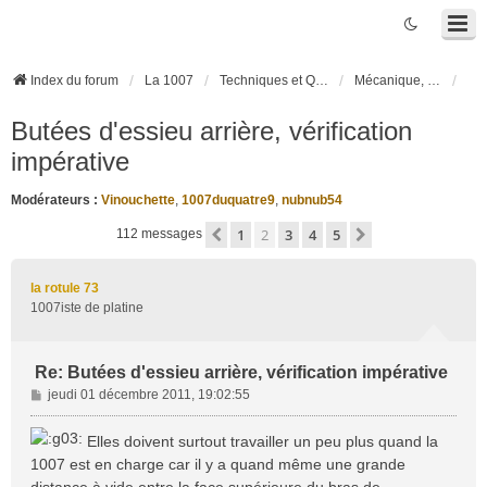
Index du forum
La 1007
Techniques et Questions
Mécanique, liaison au sol et pneumatiques
Butées d'essieu arrière, vérification
impérative
Modérateurs :
Vinouchette
,
1007duquatre9
,
nubnub54
1
2
3
4
5
Précédente
Suivante
112 messages
la rotule 73
1007iste de platine
Re: Butées d'essieu arrière, vérification impérative
M
jeudi 01 décembre 2011, 19:02:55
e
s
Elles doivent surtout travailler un peu plus quand la
s
1007 est en charge car il y a quand même une grande
a