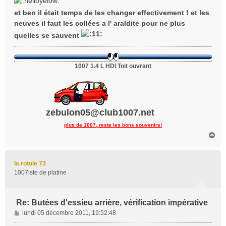
s
et ben il était temps de les changer effectivement ! et les
a
neuves il faut les collées a l' araldite pour ne plus
g
e
quelles se sauvent
1007 1.4 L HDI Toit ouvrant
zebulon05@club1007.net
plus de 1007, reste les bons souvenirs!
H
a
u
t
la rotule 73
1007iste de platine
Re: Butées d'essieu arrière, vérification impérative
M
lundi 05 décembre 2011, 19:52:48
e