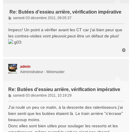
Re: Butées d'essieu arrière, vérification impérative
M
samedi 03 décembre 2011, 09:05:37
e
s
Impecc! Un point a vérifier avant les CT car j'ai bien peur que
s
les contres-visites vont pleuvoir,peut être un défaut de plus!
a
g
e
H
a
u
t
admin
Administrateur - Webmaster
Re: Butées d'essieu arrière, vérification impérative
M
samedi 03 décembre 2011, 10:19:29
e
s
J'ai roulé un peu ce matin, à la descente des ralentisseurs j'ai
s
bien senti que les butées étaient là. Le train arrière "s'écrase"
a
beaucoup moins.
g
Donc elles sont bien utiles pour soulager les ressorts et les
e