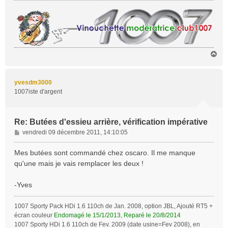
H
a
u
t
yvesdm3000
1007iste d'argent
Re: Butées d'essieu arrière, vérification impérative
M
vendredi 09 décembre 2011, 14:10:05
e
s
Mes butées sont commandé chez oscaro. Il me manque
s
qu'une mais je vais remplacer les deux !
a
g
-Yves
e
1007 Sporty Pack HDi 1.6 110ch de Jan. 2008, option JBL, Ajouté RT5 +
écran couleur
Endomagé le 15/1/2013, Reparé le 20/8/2014
1007 Sporty HDi 1.6 110ch de Fev. 2009 (date usine=Fev 2008), en