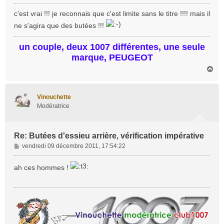
e
s
c'est vrai !!! je reconnais que c'est limite sans le titre !!!! mais il
s
ne s'agira que des butées !!!
a
g
un couple, deux 1007 différentes, une seule
e
marque, PEUGEOT
H
a
u
t
Vinouchette
Modératrice
Re: Butées d'essieu arrière, vérification impérative
M
vendredi 09 décembre 2011, 17:54:22
e
s
ah ces hommes !
s
a
g
e