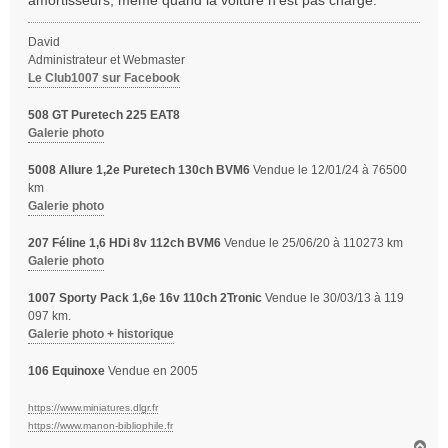
amortisseurs, même quand la voiture n'est pas chargé.
David
Administrateur et Webmaster
Le Club1007 sur Facebook
508 GT Puretech 225 EAT8
Galerie photo
5008 Allure 1,2e Puretech 130ch BVM6
Vendue le 12/01/24 à 76500
km
Galerie photo
207 Féline 1,6 HDi 8v 112ch BVM6
Vendue le 25/06/20 à 110273 km
Galerie photo
1007 Sporty Pack 1,6e 16v 110ch 2Tronic
Vendue le 30/03/13 à 119
097 km.
Galerie photo + historique
106 Equinoxe
Vendue en 2005
https://www.miniatures.dlgr.fr
https://www.manon-bibliophile.fr
H