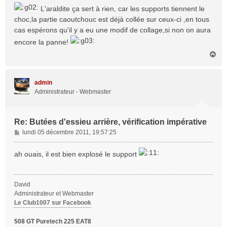
s
L'araldite ça sert à rien, car les supports tiennent le
s
choc,la partie caoutchouc est déjà collée sur ceux-ci ,en tous
a
cas espérons qu'il y a eu une modif de collage,si non on aura
g
e
encore la panne!
H
a
u
t
admin
Administrateur - Webmaster
Re: Butées d'essieu arrière, vérification impérative
M
lundi 05 décembre 2011, 19:57:25
e
s
ah ouais, il est bien explosé le support
s
a
g
David
e
Administrateur et Webmaster
Le Club1007 sur Facebook
508 GT Puretech 225 EAT8