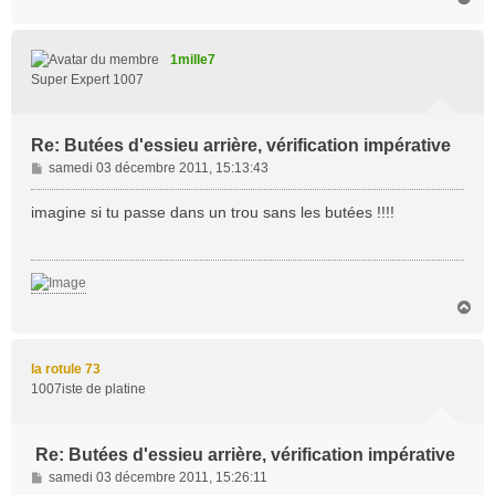
a
u
t
1mille7
Super Expert 1007
Re: Butées d'essieu arrière, vérification impérative
M
samedi 03 décembre 2011, 15:13:43
e
s
imagine si tu passe dans un trou sans les butées !!!!
s
a
g
e
H
a
u
t
la rotule 73
1007iste de platine
Re: Butées d'essieu arrière, vérification impérative
M
samedi 03 décembre 2011, 15:26:11