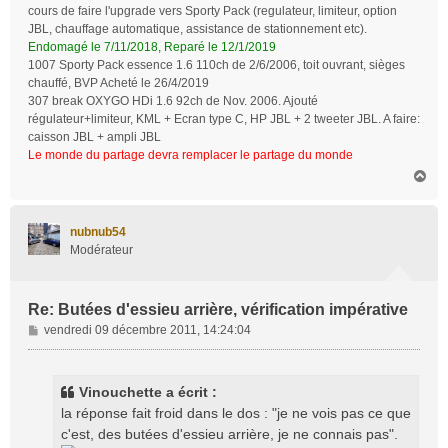
cours de faire l'upgrade vers Sporty Pack (regulateur, limiteur, option
JBL, chauffage automatique, assistance de stationnement etc).
Endomagé le 7/11/2018, Reparé le 12/1/2019
1007 Sporty Pack essence 1.6 110ch de 2/6/2006, toit ouvrant, sièges
chauffé, BVP Acheté le 26/4/2019
307 break OXYGO HDi 1.6 92ch de Nov. 2006. Ajouté
régulateur+limiteur, KML + Ecran type C, HP JBL + 2 tweeter JBL. A faire:
caisson JBL + ampli JBL
Le monde du partage devra remplacer le partage du monde
H
a
u
t
nubnub54
Modérateur
Re: Butées d'essieu arrière, vérification impérative
M
vendredi 09 décembre 2011, 14:24:04
e
s
s
Vinouchette a écrit :
a
la réponse fait froid dans le dos : "je ne vois pas ce que
g
c'est, des butées d'essieu arrière, je ne connais pas".
e