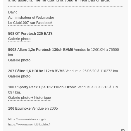
amortisseurs, même quand la voiture n'est pas chargé.
David
Administrateur et Webmaster
Le Club1007 sur Facebook
508 GT Puretech 225 EAT8
Galerie photo
5008 Allure 1,2e Puretech 130ch BVM6
Vendue le 12/01/24 à 76500
km
Galerie photo
207 Féline 1,6 HDi 8v 112ch BVM6
Vendue le 25/06/20 à 110273 km
Galerie photo
1007 Sporty Pack 1,6e 16v 110ch 2Tronic
Vendue le 30/03/13 à 119
097 km.
Galerie photo + historique
106 Equinoxe
Vendue en 2005
https://www.miniatures.dlgr.fr
https://www.manon-bibliophile.fr
H