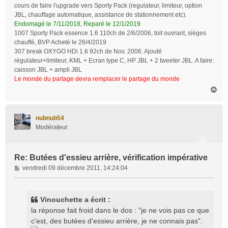
cours de faire l'upgrade vers Sporty Pack (regulateur, limiteur, option
JBL, chauffage automatique, assistance de stationnement etc).
Endomagé le 7/11/2018, Reparé le 12/1/2019
1007 Sporty Pack essence 1.6 110ch de 2/6/2006, toit ouvrant, sièges
chauffé, BVP Acheté le 26/4/2019
307 break OXYGO HDi 1.6 92ch de Nov. 2006. Ajouté
régulateur+limiteur, KML + Ecran type C, HP JBL + 2 tweeter JBL. A faire:
caisson JBL + ampli JBL
Le monde du partage devra remplacer le partage du monde
H
a
u
t
nubnub54
Modérateur
Re: Butées d'essieu arrière, vérification impérative
M
vendredi 09 décembre 2011, 14:24:04
e
s
s
Vinouchette a écrit :
a
la réponse fait froid dans le dos : "je ne vois pas ce que
g
c'est, des butées d'essieu arrière, je ne connais pas".
e