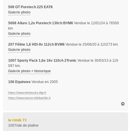
508 GT Puretech 225 EAT8
Galerie photo
5008 Allure 1,2e Puretech 130ch BVM6
Vendue le 12/01/24 à 76500
km
Galerie photo
207 Féline 1,6 HDi 8v 112ch BVM6
Vendue le 25/06/20 à 110273 km
Galerie photo
1007 Sporty Pack 1,6e 16v 110ch 2Tronic
Vendue le 30/03/13 à 119
097 km.
Galerie photo + historique
106 Equinoxe
Vendue en 2005
https://www.miniatures.dlgr.fr
https://www.manon-bibliophile.fr
H
a
u
t
la rotule 73
1007iste de platine