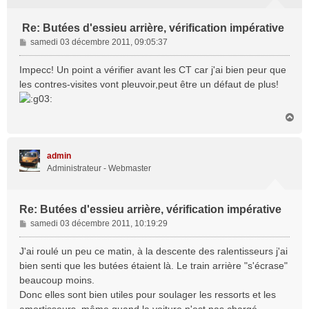
Re: Butées d'essieu arrière, vérification impérative
M
samedi 03 décembre 2011, 09:05:37
e
s
Impecc! Un point a vérifier avant les CT car j'ai bien peur que
s
les contres-visites vont pleuvoir,peut être un défaut de plus!
a
g
e
H
a
u
t
admin
Administrateur - Webmaster
Re: Butées d'essieu arrière, vérification impérative
M
samedi 03 décembre 2011, 10:19:29
e
s
J'ai roulé un peu ce matin, à la descente des ralentisseurs j'ai
s
bien senti que les butées étaient là. Le train arrière "s'écrase"
a
beaucoup moins.
g
Donc elles sont bien utiles pour soulager les ressorts et les
e