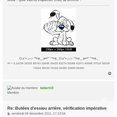
g
e
O.o°• ♪♪♫ °º¤ø,¸¸,ø¤º°`°º¤ø,¸ O.o°• ♪♪♫ °º¤ø,¸¸,ø¤º°`°º¤ø,¸
PI = 3.14159 26535 89793 23846 26433 83279 50288 41971 69399 37510 58209
74944 59230 78164 06286 20899 86280
H
a
u
t
bebert10
Membre
Re: Butées d'essieu arrière, vérification impérative
M
vendredi 09 décembre 2011, 17:23:04