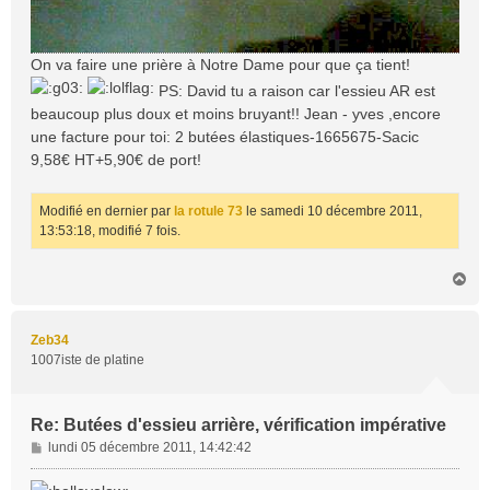
On va faire une prière à Notre Dame pour que ça tient!
PS: David tu a raison car l'essieu AR est
beaucoup plus doux et moins bruyant!! Jean - yves ,encore
une facture pour toi: 2 butées élastiques-1665675-Sacic
9,58€ HT+5,90€ de port!
Modifié en dernier par
la rotule 73
le samedi 10 décembre 2011,
13:53:18, modifié 7 fois.
H
a
u
t
Zeb34
1007iste de platine
Re: Butées d'essieu arrière, vérification impérative
M
lundi 05 décembre 2011, 14:42:42
e
s