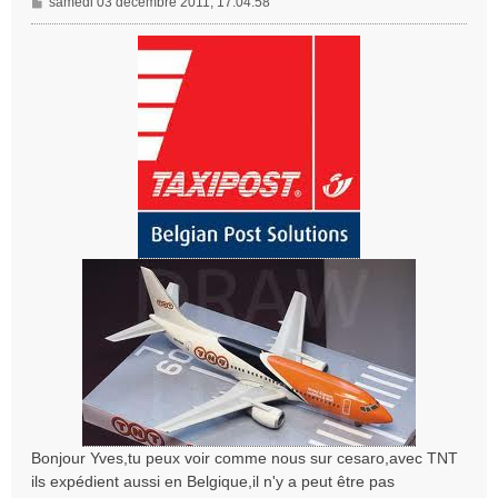
M
samedi 03 décembre 2011, 17:04:58
e
s
s
a
g
e
Bonjour Yves,tu peux voir comme nous sur cesaro,avec TNT
ils expédient aussi en Belgique,il n'y a peut être pas