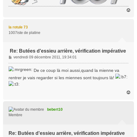
H
a
u
t
la rotule 73
1007iste de platine
Re: Butées d'essieu arrière, vérification impérative
M
vendredi 09 décembre 2011, 19:34:01
e
s
De ce coup là moi aussi,quand la mienne va
s
rentrer je vais regarder si les miennes sont toujours là!
a
g
e
H
a
u
t
bebert10
Membre
Re: Butées d'essieu arrière, vérification impérative