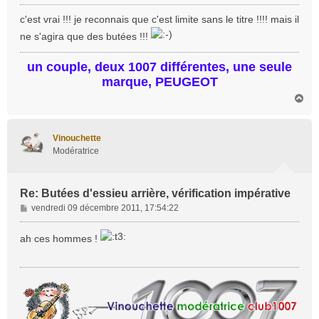
e
s
c'est vrai !!! je reconnais que c'est limite sans le titre !!!! mais il
s
ne s'agira que des butées !!!
a
g
un couple, deux 1007 différentes, une seule
e
marque, PEUGEOT
H
a
u
t
Vinouchette
Modératrice
Re: Butées d'essieu arrière, vérification impérative
M
vendredi 09 décembre 2011, 17:54:22
e
s
ah ces hommes !
s
a
g
e