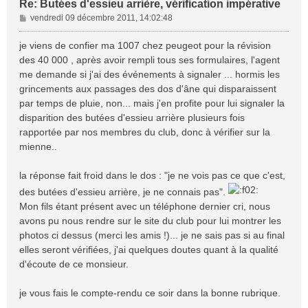
Re: Butées d'essieu arrière, vérification impérative
M
vendredi 09 décembre 2011, 14:02:48
e
s
je viens de confier ma 1007 chez peugeot pour la révision
s
des 40 000 , après avoir rempli tous ses formulaires, l'agent
a
me demande si j'ai des événements à signaler ... hormis les
g
grincements aux passages des dos d'âne qui disparaissent
e
par temps de pluie, non... mais j'en profite pour lui signaler la
disparition des butées d'essieu arrière plusieurs fois
rapportée par nos membres du club, donc à vérifier sur la
mienne..
la réponse fait froid dans le dos : "je ne vois pas ce que c'est,
des butées d'essieu arrière, je ne connais pas".
Mon fils étant présent avec un téléphone dernier cri, nous
avons pu nous rendre sur le site du club pour lui montrer les
photos ci dessus (merci les amis !)... je ne sais pas si au final
elles seront vérifiées, j'ai quelques doutes quant à la qualité
d'écoute de ce monsieur.
je vous fais le compte-rendu ce soir dans la bonne rubrique.