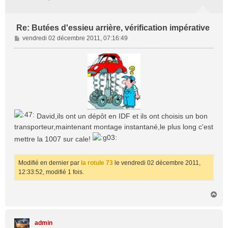
Re: Butées d'essieu arrière, vérification impérative
M
vendredi 02 décembre 2011, 07:16:49
e
s
s
a
g
e
David,ils ont un dépôt en IDF et ils ont choisis un bon
transporteur,maintenant montage instantané,le plus long c'est
mettre la 1007 sur cale!
Modifié en dernier par
la rotule 73
le vendredi 02 décembre 2011,
12:33:52, modifié 1 fois.
H
a
u
t
admin