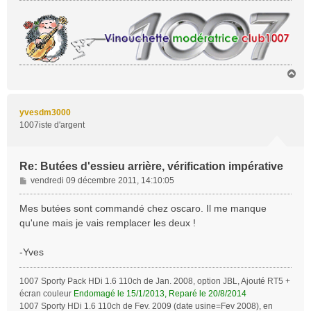
H
a
u
t
yvesdm3000
1007iste d'argent
Re: Butées d'essieu arrière, vérification impérative
M
vendredi 09 décembre 2011, 14:10:05
e
s
Mes butées sont commandé chez oscaro. Il me manque
s
qu'une mais je vais remplacer les deux !
a
g
-Yves
e
1007 Sporty Pack HDi 1.6 110ch de Jan. 2008, option JBL, Ajouté RT5 +
écran couleur
Endomagé le 15/1/2013, Reparé le 20/8/2014
1007 Sporty HDi 1.6 110ch de Fev. 2009 (date usine=Fev 2008), en