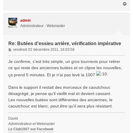
H
a
u
t
admin
Administrateur - Webmaster
Re: Butées d'essieu arrière, vérification impérative
M
vendredi 02 décembre 2011, 16:03:58
e
s
Je confirme, c'est très simple, un gros tournevis pour retirer
s
ce qui reste des anciennes butées et on clipse les nouvelles,
a
ça prend 5 minutes. Et je n'ai pas levé la 1007
g
e
Dans le support il restait des morceaux de caoutchouc
désagrégé, je pense qu'il vieillit mal et devient cassant.
Les nouvelles butées sont différentes des anciennes, le
caoutchouc est blanc, peut être qu'il sera plus résistant.
David
Administrateur et Webmaster
Le Club1007 sur Facebook