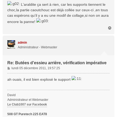
s
L'araldite ça sert à rien, car les supports tiennent le
s
choc,la partie caoutchouc est déjà collée sur ceux-ci ,en tous
a
cas espérons qu'il y a eu une modif de collage,si non on aura
g
e
encore la panne!
H
a
u
t
admin
Administrateur - Webmaster
Re: Butées d'essieu arrière, vérification impérative
M
lundi 05 décembre 2011, 19:57:25
e
s
ah ouais, il est bien explosé le support
s
a
g
David
e
Administrateur et Webmaster
Le Club1007 sur Facebook
508 GT Puretech 225 EAT8