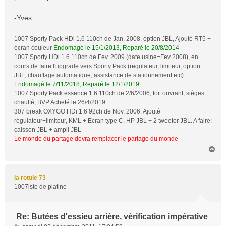
-Yves
1007 Sporty Pack HDi 1.6 110ch de Jan. 2008, option JBL, Ajouté RT5 +
écran couleur
Endomagé le 15/1/2013, Reparé le 20/8/2014
1007 Sporty HDi 1.6 110ch de Fev. 2009 (date usine=Fev 2008), en
cours de faire l'upgrade vers Sporty Pack (regulateur, limiteur, option
JBL, chauffage automatique, assistance de stationnement etc).
Endomagé le 7/11/2018, Reparé le 12/1/2019
1007 Sporty Pack essence 1.6 110ch de 2/6/2006, toit ouvrant, sièges
chauffé, BVP Acheté le 26/4/2019
307 break OXYGO HDi 1.6 92ch de Nov. 2006. Ajouté
régulateur+limiteur, KML + Ecran type C, HP JBL + 2 tweeter JBL. A faire:
caisson JBL + ampli JBL
Le monde du partage devra remplacer le partage du monde
H
a
u
t
la rotule 73
1007iste de platine
Re: Butées d'essieu arrière, vérification impérative