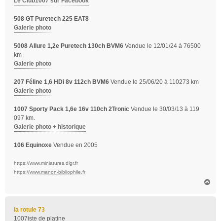
Le Club1007 sur Facebook
508 GT Puretech 225 EAT8
Galerie photo
5008 Allure 1,2e Puretech 130ch BVM6
Vendue le 12/01/24 à 76500
km
Galerie photo
207 Féline 1,6 HDi 8v 112ch BVM6
Vendue le 25/06/20 à 110273 km
Galerie photo
1007 Sporty Pack 1,6e 16v 110ch 2Tronic
Vendue le 30/03/13 à 119
097 km.
Galerie photo + historique
106 Equinoxe
Vendue en 2005
https://www.miniatures.dlgr.fr
https://www.manon-bibliophile.fr
H
a
u
t
la rotule 73
1007iste de platine