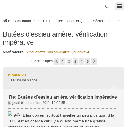
Index du forum
La 1007
Techniques et Questions
Mécanique, liaison au sol et pneumatiques
Butées d'essieu arrière, vérification
impérative
Modérateurs :
Vinouchette
,
1007duquatre9
,
nubnub54
1
2
3
4
5
Précédente
Suivante
112 messages
la rotule 73
1007iste de platine
Re: Butées d'essieu arrière, vérification impérative
M
jeudi 01 décembre 2011, 19:02:55
e
s
Elles doivent surtout travailler un peu plus quand la
s
1007 est en charge car il y a quand même une grande
a