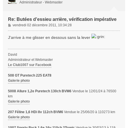
Administrateur - Webmaster
Re: Butées d'essieu arrière, vérification impérative
M
vendredi 02 décembre 2011, 10:34:28
e
s
J'arrive à me glisser en dessous sans la lever
s
a
g
David
e
Administrateur et Webmaster
Le Club1007 sur Facebook
508 GT Puretech 225 EAT8
Galerie photo
5008 Allure 1,2e Puretech 130ch BVM6
Vendue le 12/01/24 à 76500
km
Galerie photo
207 Féline 1,6 HDi 8v 112ch BVM6
Vendue le 25/06/20 à 110273 km
Galerie photo
1007 Sporty Pack 1,6e 16v 110ch 2Tronic
Vendue le 30/03/13 à 119