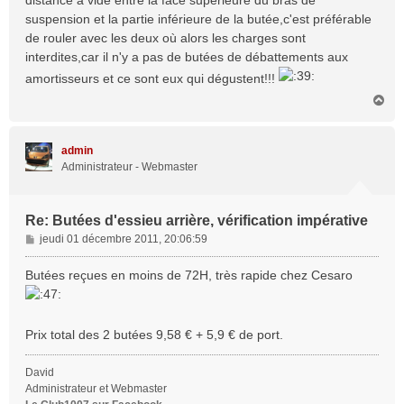
distance à vide entre la face supérieure du bras de
g
suspension et la partie inférieure de la butée,c'est préférable
e
de rouler avec les deux où alors les charges sont
interdites,car il n'y a pas de butées de débattements aux
amortisseurs et ce sont eux qui dégustent!!!
H
a
u
t
admin
Administrateur - Webmaster
Re: Butées d'essieu arrière, vérification impérative
M
jeudi 01 décembre 2011, 20:06:59
e
s
Butées reçues en moins de 72H, très rapide chez Cesaro
s
a
g
Prix total des 2 butées 9,58 € + 5,9 € de port.
e
David
Administrateur et Webmaster