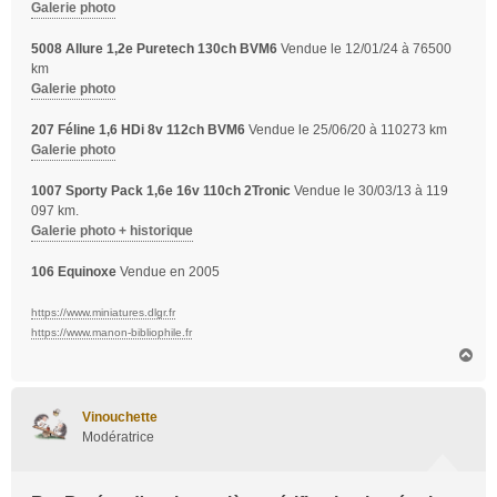
Galerie photo
5008 Allure 1,2e Puretech 130ch BVM6
Vendue le 12/01/24 à 76500
km
Galerie photo
207 Féline 1,6 HDi 8v 112ch BVM6
Vendue le 25/06/20 à 110273 km
Galerie photo
1007 Sporty Pack 1,6e 16v 110ch 2Tronic
Vendue le 30/03/13 à 119
097 km.
Galerie photo + historique
106 Equinoxe
Vendue en 2005
https://www.miniatures.dlgr.fr
https://www.manon-bibliophile.fr
H
a
u
t
Vinouchette
Modératrice