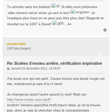
e
s
Tu amortis sans les butées!
Si elles sont présentes
s
,elles doivent servir sinon ça sert à rien!
Je
a
l'explique plus haut,on ne peut pas être plus clair! Regarde le
g
e
résultat sur la 1007 à David!
...A+
H
a
u
t
yvesdm3000
1007iste d'argent
Re: Butées d'essieu arrière, vérification impérative
M
samedi 03 décembre 2011, 16:29:07
e
s
J'ai aussi une qui est parti. J'avais trouve une boule rouge cet
s
ete, maintenant je sais d'ou il vient!
a
g
Je changeras aussi l'autre quand j'y suis! Mais sur
e
http://www.mister-auto.be/fr
"
onclick="window.open(this.href);return false; je ne la trouve
pas, donc je vais la chercher chez le concessionaire.