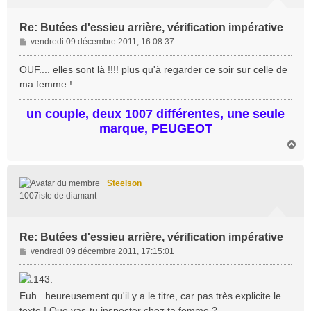
Re: Butées d'essieu arrière, vérification impérative
M
vendredi 09 décembre 2011, 16:08:37
e
s
OUF.... elles sont là !!!! plus qu'à regarder ce soir sur celle de
s
ma femme !
a
g
un couple, deux 1007 différentes, une seule
e
marque, PEUGEOT
H
a
u
t
Steelson
1007iste de diamant
Re: Butées d'essieu arrière, vérification impérative
M
vendredi 09 décembre 2011, 17:15:01
e
s
s
Euh...heureusement qu'il y a le titre, car pas très explicite le
a
texte ! Que vas-tu inspecter chez ta femme ?