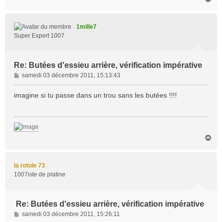
a
u
t
1mille7
Super Expert 1007
Re: Butées d'essieu arrière, vérification impérative
M
samedi 03 décembre 2011, 15:13:43
e
s
imagine si tu passe dans un trou sans les butées !!!!
s
a
g
e
H
a
u
t
la rotule 73
1007iste de platine
Re: Butées d'essieu arrière, vérification impérative
M
samedi 03 décembre 2011, 15:26:11