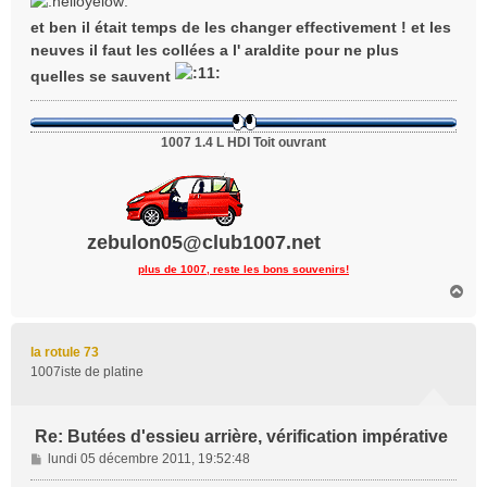
s
et ben il était temps de les changer effectivement ! et les
a
neuves il faut les collées a l' araldite pour ne plus
g
e
quelles se sauvent
1007 1.4 L HDI Toit ouvrant
zebulon05@club1007.net
plus de 1007, reste les bons souvenirs!
H
a
u
t
la rotule 73
1007iste de platine
Re: Butées d'essieu arrière, vérification impérative
M
lundi 05 décembre 2011, 19:52:48
e