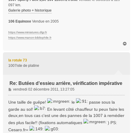
097 km.
Galerie photo + historique
106 Equinoxe
Vendue en 2005
https://www.miniatures.dlgr.fr
https://www.manon-bibliophile.fr
H
a
u
t
la rotule 73
1007iste de platine
Re: Butées d'essieu arrière, vérification impérative
M
vendredi 02 décembre 2011, 13:27:05
e
s
Une taille de guêpe!
le
passe sous la
s
garde au sol!
En levant côté chauffeur tu peux faire les
a
deux,en tous cas c'est une des pannes de la 1007 à remédier
g
e
des plus facile!! (fixations automatiques
) PS:
Cesaro.fr=