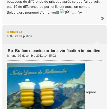
beaucoup de différence de prix et d'après ce que j'ai pu voir,
pas 1€ de différence de port et ils ont aussi un compte
Belge,alors pourquoi s"en priver!!!
......A+
H
a
u
t
la rotule 73
1007iste de platine
Re: Butées d'essieu arrière, vérification impérative
M
lundi 05 décembre 2011, 14:35:02
e
s
s
a
g
e
Réparé