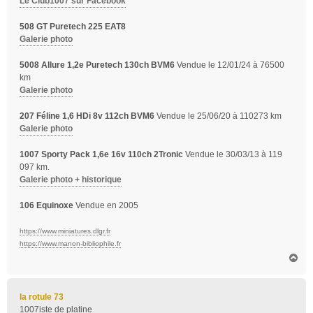
Le Club1007 sur Facebook
508 GT Puretech 225 EAT8
Galerie photo
5008 Allure 1,2e Puretech 130ch BVM6
Vendue le 12/01/24 à 76500
km
Galerie photo
207 Féline 1,6 HDi 8v 112ch BVM6
Vendue le 25/06/20 à 110273 km
Galerie photo
1007 Sporty Pack 1,6e 16v 110ch 2Tronic
Vendue le 30/03/13 à 119
097 km.
Galerie photo + historique
106 Equinoxe
Vendue en 2005
https://www.miniatures.dlgr.fr
https://www.manon-bibliophile.fr
H
a
u
t
la rotule 73
1007iste de platine