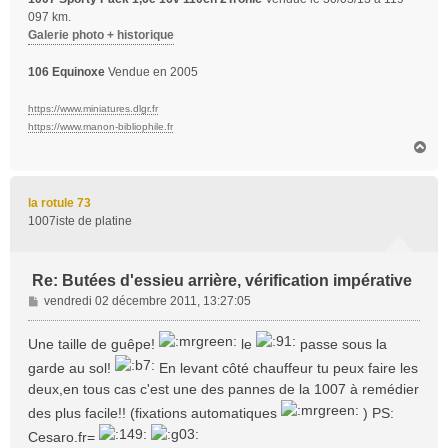
097 km.
Galerie photo + historique
106 Equinoxe
Vendue en 2005
https://www.miniatures.dlgr.fr
https://www.manon-bibliophile.fr
H
a
u
t
la rotule 73
1007iste de platine
Re: Butées d'essieu arrière, vérification impérative
M
vendredi 02 décembre 2011, 13:27:05
e
s
Une taille de guêpe!
le
passe sous la
s
garde au sol!
En levant côté chauffeur tu peux faire les
a
deux,en tous cas c'est une des pannes de la 1007 à remédier
g
e
des plus facile!! (fixations automatiques
) PS:
Cesaro.fr=