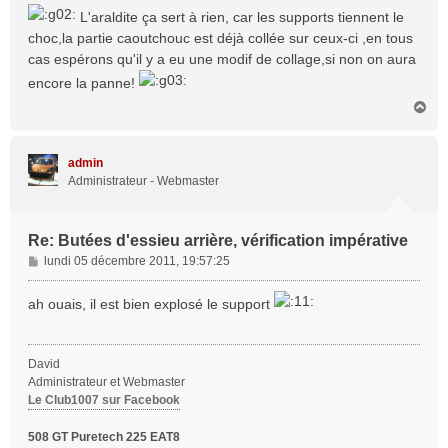
s
L'araldite ça sert à rien, car les supports tiennent le
s
choc,la partie caoutchouc est déjà collée sur ceux-ci ,en tous
a
cas espérons qu'il y a eu une modif de collage,si non on aura
g
e
encore la panne!
H
a
u
t
admin
Administrateur - Webmaster
Re: Butées d'essieu arrière, vérification impérative
M
lundi 05 décembre 2011, 19:57:25
e
s
ah ouais, il est bien explosé le support
s
a
g
David
e
Administrateur et Webmaster
Le Club1007 sur Facebook
508 GT Puretech 225 EAT8