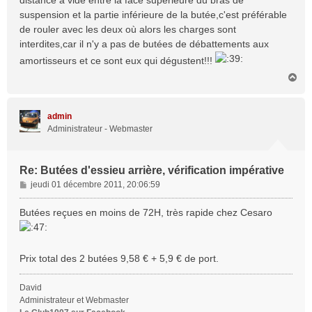
distance à vide entre la face supérieure du bras de
g
suspension et la partie inférieure de la butée,c'est préférable
e
de rouler avec les deux où alors les charges sont
interdites,car il n'y a pas de butées de débattements aux
amortisseurs et ce sont eux qui dégustent!!!
H
a
u
t
admin
Administrateur - Webmaster
Re: Butées d'essieu arrière, vérification impérative
M
jeudi 01 décembre 2011, 20:06:59
e
s
Butées reçues en moins de 72H, très rapide chez Cesaro
s
a
g
Prix total des 2 butées 9,58 € + 5,9 € de port.
e
David
Administrateur et Webmaster