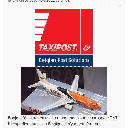
M
samedi 03 décembre 2011, 17:04:58
e
s
s
a
g
e
Bonjour Yves,tu peux voir comme nous sur cesaro,avec TNT
ils expédient aussi en Belgique,il n'y a peut être pas