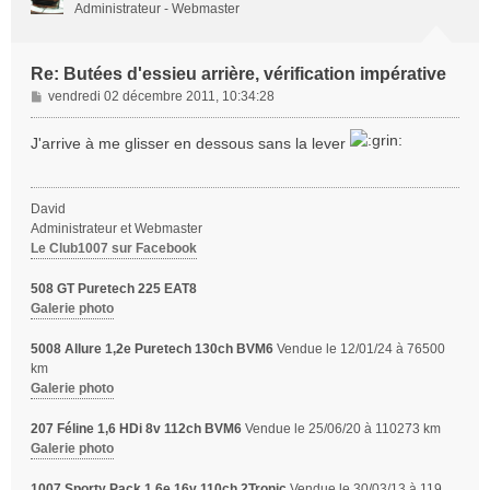
Administrateur - Webmaster
Re: Butées d'essieu arrière, vérification impérative
M
vendredi 02 décembre 2011, 10:34:28
e
s
J'arrive à me glisser en dessous sans la lever
s
a
g
David
e
Administrateur et Webmaster
Le Club1007 sur Facebook
508 GT Puretech 225 EAT8
Galerie photo
5008 Allure 1,2e Puretech 130ch BVM6
Vendue le 12/01/24 à 76500
km
Galerie photo
207 Féline 1,6 HDi 8v 112ch BVM6
Vendue le 25/06/20 à 110273 km
Galerie photo
1007 Sporty Pack 1,6e 16v 110ch 2Tronic
Vendue le 30/03/13 à 119