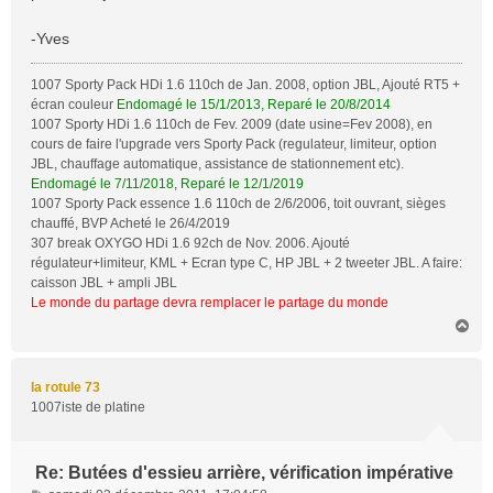
-Yves
1007 Sporty Pack HDi 1.6 110ch de Jan. 2008, option JBL, Ajouté RT5 +
écran couleur
Endomagé le 15/1/2013, Reparé le 20/8/2014
1007 Sporty HDi 1.6 110ch de Fev. 2009 (date usine=Fev 2008), en
cours de faire l'upgrade vers Sporty Pack (regulateur, limiteur, option
JBL, chauffage automatique, assistance de stationnement etc).
Endomagé le 7/11/2018, Reparé le 12/1/2019
1007 Sporty Pack essence 1.6 110ch de 2/6/2006, toit ouvrant, sièges
chauffé, BVP Acheté le 26/4/2019
307 break OXYGO HDi 1.6 92ch de Nov. 2006. Ajouté
régulateur+limiteur, KML + Ecran type C, HP JBL + 2 tweeter JBL. A faire:
caisson JBL + ampli JBL
Le monde du partage devra remplacer le partage du monde
H
a
u
t
la rotule 73
1007iste de platine
Re: Butées d'essieu arrière, vérification impérative