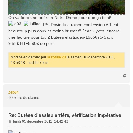
On va faire une prière à Notre Dame pour que ça tient!
PS: David tu a raison car l'essieu AR est
beaucoup plus doux et moins bruyant!! Jean - yves ,encore
une facture pour toi: 2 butées élastiques-1665675-Sacic
9,58€ HT+5,90€ de port!
Modifié en dernier par
la rotule 73
le samedi 10 décembre 2011,
13:53:18, modifié 7 fois.
H
a
u
t
Zeb34
1007iste de platine
Re: Butées d'essieu arrière, vérification impérative
M
lundi 05 décembre 2011, 14:42:42
e
s