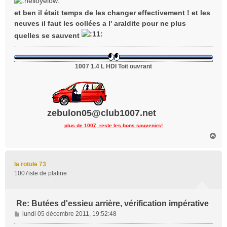
s
et ben il était temps de les changer effectivement ! et les
a
neuves il faut les collées a l' araldite pour ne plus
g
e
quelles se sauvent
1007 1.4 L HDI Toit ouvrant
zebulon05@club1007.net
plus de 1007, reste les bons souvenirs!
H
a
u
t
la rotule 73
1007iste de platine
Re: Butées d'essieu arrière, vérification impérative
M
lundi 05 décembre 2011, 19:52:48
e