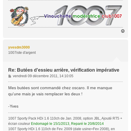
H
a
u
t
yvesdm3000
1007iste d'argent
Re: Butées d'essieu arrière, vérification impérative
M
vendredi 09 décembre 2011, 14:10:05
e
s
Mes butées sont commandé chez oscaro. Il me manque
s
qu'une mais je vais remplacer les deux !
a
g
-Yves
e
1007 Sporty Pack HDi 1.6 110ch de Jan. 2008, option JBL, Ajouté RT5 +
écran couleur
Endomagé le 15/1/2013, Reparé le 20/8/2014
1007 Sporty HDi 1.6 110ch de Fev. 2009 (date usine=Fev 2008), en