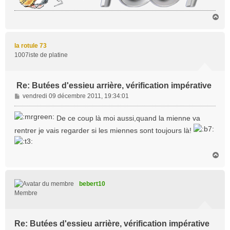
H
a
u
t
la rotule 73
1007iste de platine
Re: Butées d'essieu arrière, vérification impérative
M
vendredi 09 décembre 2011, 19:34:01
e
s
De ce coup là moi aussi,quand la mienne va
s
rentrer je vais regarder si les miennes sont toujours là!
a
g
e
H
a
u
t
bebert10
Membre
Re: Butées d'essieu arrière, vérification impérative