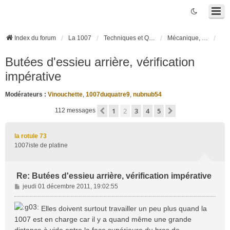
Index du forum
La 1007
Techniques et Questions
Mécanique, liaison au sol et pneumatiques
Butées d'essieu arrière, vérification
impérative
Modérateurs :
Vinouchette
,
1007duquatre9
,
nubnub54
1
2
3
4
5
Précédente
Suivante
112 messages
la rotule 73
1007iste de platine
Re: Butées d'essieu arrière, vérification impérative
M
jeudi 01 décembre 2011, 19:02:55
e
s
Elles doivent surtout travailler un peu plus quand la
s
1007 est en charge car il y a quand même une grande
a