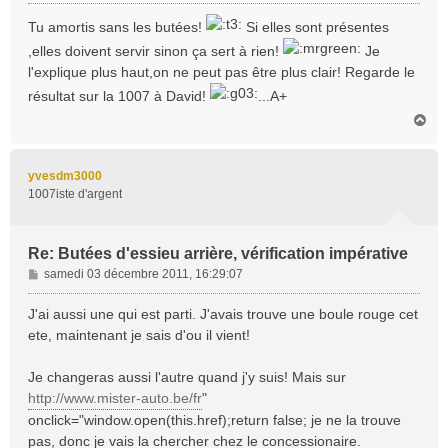
e
s
Tu amortis sans les butées!
Si elles sont présentes
s
,elles doivent servir sinon ça sert à rien!
Je
a
l'explique plus haut,on ne peut pas être plus clair! Regarde le
g
e
résultat sur la 1007 à David!
...A+
H
a
u
t
yvesdm3000
1007iste d'argent
Re: Butées d'essieu arrière, vérification impérative
M
samedi 03 décembre 2011, 16:29:07
e
s
J'ai aussi une qui est parti. J'avais trouve une boule rouge cet
s
ete, maintenant je sais d'ou il vient!
a
g
Je changeras aussi l'autre quand j'y suis! Mais sur
e
http://www.mister-auto.be/fr
"
onclick="window.open(this.href);return false; je ne la trouve
pas, donc je vais la chercher chez le concessionaire.