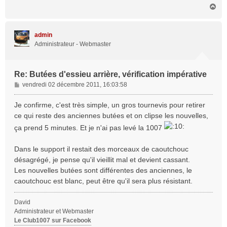
H
a
u
t
admin
Administrateur - Webmaster
Re: Butées d'essieu arrière, vérification impérative
M
vendredi 02 décembre 2011, 16:03:58
e
s
Je confirme, c'est très simple, un gros tournevis pour retirer
s
ce qui reste des anciennes butées et on clipse les nouvelles,
a
ça prend 5 minutes. Et je n'ai pas levé la 1007
g
e
Dans le support il restait des morceaux de caoutchouc
désagrégé, je pense qu'il vieillit mal et devient cassant.
Les nouvelles butées sont différentes des anciennes, le
caoutchouc est blanc, peut être qu'il sera plus résistant.
David
Administrateur et Webmaster
Le Club1007 sur Facebook