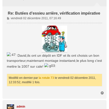
Re: Butées d'essieu arrière, vérification impérative
M
vendredi 02 décembre 2011, 07:16:49
e
s
s
a
g
e
David,ils ont un dépôt en IDF et ils ont choisis un bon
transporteur,maintenant montage instantané,le plus long c'est
mettre la 1007 sur cale!
Modifié en dernier par
la rotule 73
le vendredi 02 décembre 2011,
12:33:52, modifié 1 fois.
H
a
u
t
admin