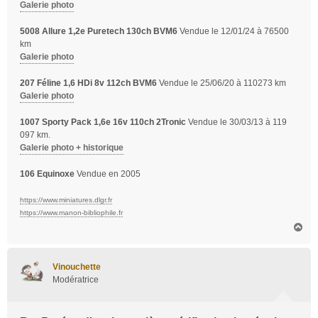
Galerie photo
5008 Allure 1,2e Puretech 130ch BVM6
Vendue le 12/01/24 à 76500
km
Galerie photo
207 Féline 1,6 HDi 8v 112ch BVM6
Vendue le 25/06/20 à 110273 km
Galerie photo
1007 Sporty Pack 1,6e 16v 110ch 2Tronic
Vendue le 30/03/13 à 119
097 km.
Galerie photo + historique
106 Equinoxe
Vendue en 2005
https://www.miniatures.dlgr.fr
https://www.manon-bibliophile.fr
H
a
u
t
Vinouchette
Modératrice