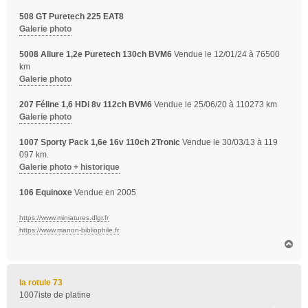
508 GT Puretech 225 EAT8
Galerie photo
5008 Allure 1,2e Puretech 130ch BVM6
Vendue le 12/01/24 à 76500
km
Galerie photo
207 Féline 1,6 HDi 8v 112ch BVM6
Vendue le 25/06/20 à 110273 km
Galerie photo
1007 Sporty Pack 1,6e 16v 110ch 2Tronic
Vendue le 30/03/13 à 119
097 km.
Galerie photo + historique
106 Equinoxe
Vendue en 2005
https://www.miniatures.dlgr.fr
https://www.manon-bibliophile.fr
H
a
u
t
la rotule 73
1007iste de platine