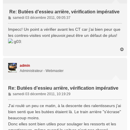
Re: Butées d'essieu arrière, vérification impérative
M
samedi 03 décembre 2011, 09:05:37
e
s
Impecc! Un point a vérifier avant les CT car j'ai bien peur que
s
les contres-visites vont pleuvoir,peut être un défaut de plus!
a
g
e
H
a
u
t
admin
Administrateur - Webmaster
Re: Butées d'essieu arrière, vérification impérative
M
samedi 03 décembre 2011, 10:19:29
e
s
J'ai roulé un peu ce matin, à la descente des ralentisseurs j'ai
s
bien senti que les butées étaient là. Le train arrière "s'écrase"
a
beaucoup moins.
g
Donc elles sont bien utiles pour soulager les ressorts et les
e