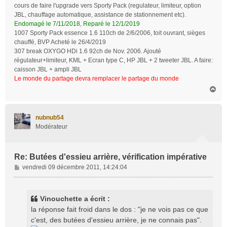
cours de faire l'upgrade vers Sporty Pack (regulateur, limiteur, option
JBL, chauffage automatique, assistance de stationnement etc).
Endomagé le 7/11/2018, Reparé le 12/1/2019
1007 Sporty Pack essence 1.6 110ch de 2/6/2006, toit ouvrant, sièges
chauffé, BVP Acheté le 26/4/2019
307 break OXYGO HDi 1.6 92ch de Nov. 2006. Ajouté
régulateur+limiteur, KML + Ecran type C, HP JBL + 2 tweeter JBL. A faire:
caisson JBL + ampli JBL
Le monde du partage devra remplacer le partage du monde
H
a
u
t
nubnub54
Modérateur
Re: Butées d'essieu arrière, vérification impérative
M
vendredi 09 décembre 2011, 14:24:04
e
s
s
Vinouchette a écrit :
a
la réponse fait froid dans le dos : "je ne vois pas ce que
g
c'est, des butées d'essieu arrière, je ne connais pas".
e