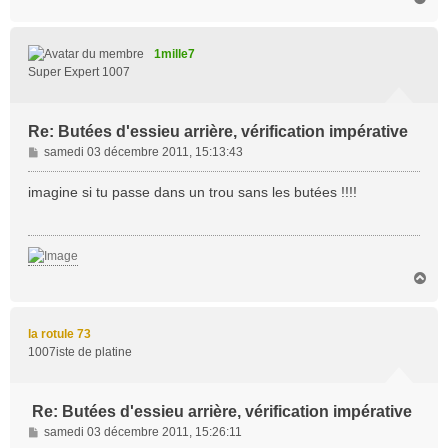
a
u
t
1mille7
Super Expert 1007
Re: Butées d'essieu arrière, vérification impérative
M
samedi 03 décembre 2011, 15:13:43
e
s
imagine si tu passe dans un trou sans les butées !!!!
s
a
g
e
H
a
u
t
la rotule 73
1007iste de platine
Re: Butées d'essieu arrière, vérification impérative
M
samedi 03 décembre 2011, 15:26:11