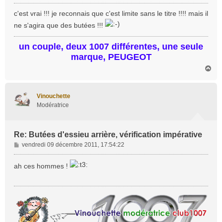
e
s
c'est vrai !!! je reconnais que c'est limite sans le titre !!!! mais il
s
ne s'agira que des butées !!!
a
g
un couple, deux 1007 différentes, une seule
e
marque, PEUGEOT
H
a
u
t
Vinouchette
Modératrice
Re: Butées d'essieu arrière, vérification impérative
M
vendredi 09 décembre 2011, 17:54:22
e
s
ah ces hommes !
s
a
g
e