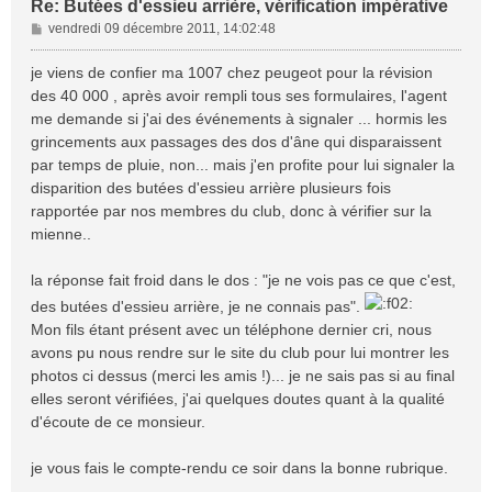
Re: Butées d'essieu arrière, vérification impérative
M
vendredi 09 décembre 2011, 14:02:48
e
s
je viens de confier ma 1007 chez peugeot pour la révision
s
des 40 000 , après avoir rempli tous ses formulaires, l'agent
a
me demande si j'ai des événements à signaler ... hormis les
g
grincements aux passages des dos d'âne qui disparaissent
e
par temps de pluie, non... mais j'en profite pour lui signaler la
disparition des butées d'essieu arrière plusieurs fois
rapportée par nos membres du club, donc à vérifier sur la
mienne..
la réponse fait froid dans le dos : "je ne vois pas ce que c'est,
des butées d'essieu arrière, je ne connais pas".
Mon fils étant présent avec un téléphone dernier cri, nous
avons pu nous rendre sur le site du club pour lui montrer les
photos ci dessus (merci les amis !)... je ne sais pas si au final
elles seront vérifiées, j'ai quelques doutes quant à la qualité
d'écoute de ce monsieur.
je vous fais le compte-rendu ce soir dans la bonne rubrique.