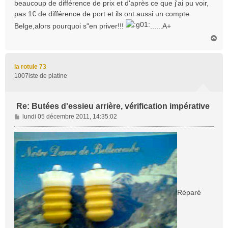
beaucoup de différence de prix et d'après ce que j'ai pu voir,
pas 1€ de différence de port et ils ont aussi un compte
Belge,alors pourquoi s"en priver!!!
......A+
H
a
u
t
la rotule 73
1007iste de platine
Re: Butées d'essieu arrière, vérification impérative
M
lundi 05 décembre 2011, 14:35:02
e
s
s
a
g
e
Réparé