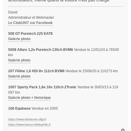
amortisseurs, même quand la voiture n'est pas chargé.
David
Administrateur et Webmaster
Le Club1007 sur Facebook
508 GT Puretech 225 EAT8
Galerie photo
5008 Allure 1,2e Puretech 130ch BVM6
Vendue le 12/01/24 à 76500
km
Galerie photo
207 Féline 1,6 HDi 8v 112ch BVM6
Vendue le 25/06/20 à 110273 km
Galerie photo
1007 Sporty Pack 1,6e 16v 110ch 2Tronic
Vendue le 30/03/13 à 119
097 km.
Galerie photo + historique
106 Equinoxe
Vendue en 2005
https://www.miniatures.dlgr.fr
https://www.manon-bibliophile.fr
H