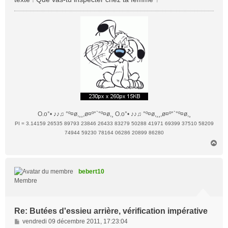
g
e
O.o°• ♪♪♫ °º¤ø,¸¸,ø¤º°`°º¤ø,¸ O.o°• ♪♪♫ °º¤ø,¸¸,ø¤º°`°º¤ø,¸
PI = 3.14159 26535 89793 23846 26433 83279 50288 41971 69399 37510 58209
74944 59230 78164 06286 20899 86280
H
a
u
t
bebert10
Membre
Re: Butées d'essieu arrière, vérification impérative
M
vendredi 09 décembre 2011, 17:23:04