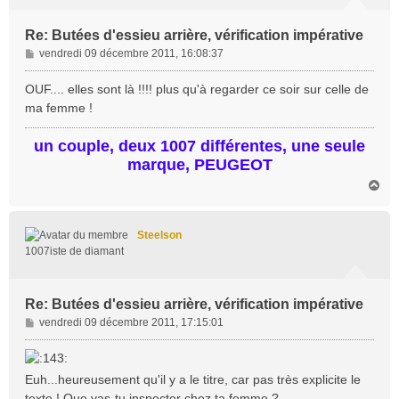
Re: Butées d'essieu arrière, vérification impérative
M
vendredi 09 décembre 2011, 16:08:37
e
s
OUF.... elles sont là !!!! plus qu'à regarder ce soir sur celle de
s
ma femme !
a
g
un couple, deux 1007 différentes, une seule
e
marque, PEUGEOT
H
a
u
t
Steelson
1007iste de diamant
Re: Butées d'essieu arrière, vérification impérative
M
vendredi 09 décembre 2011, 17:15:01
e
s
s
Euh...heureusement qu'il y a le titre, car pas très explicite le
a
texte ! Que vas-tu inspecter chez ta femme ?