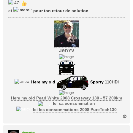
s
s
et
pour ton retour de solution
a
g
e
JenYv
Here my old
Sporty 110HDi
Here my old Pearl White 2008 Crossway 130 - 57 200km
Ici sa consommation
Ici les consommations 2008 PureTech130
H
a
u
t
docwho