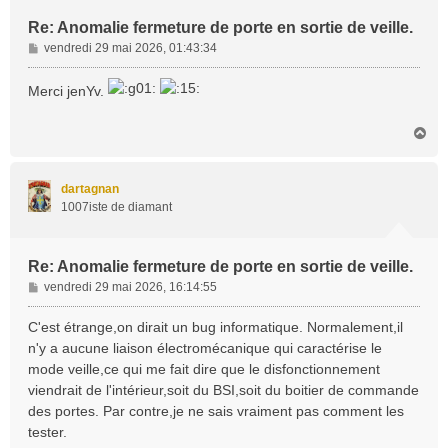
Re: Anomalie fermeture de porte en sortie de veille.
M
vendredi 29 mai 2026, 01:43:34
e
s
Merci jenYv.
s
a
H
g
a
e
u
t
dartagnan
1007iste de diamant
Re: Anomalie fermeture de porte en sortie de veille.
M
vendredi 29 mai 2026, 16:14:55
e
s
C'est étrange,on dirait un bug informatique. Normalement,il
s
n'y a aucune liaison électromécanique qui caractérise le
a
mode veille,ce qui me fait dire que le disfonctionnement
g
viendrait de l'intérieur,soit du BSI,soit du boitier de commande
e
des portes. Par contre,je ne sais vraiment pas comment les
tester.