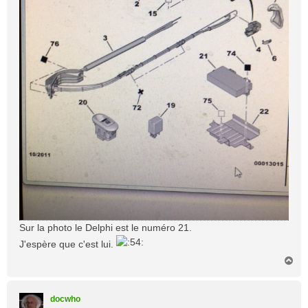
Sur la photo le Delphi est le numéro 21.
J'espère que c'est lui.
H
a
u
t
docwho