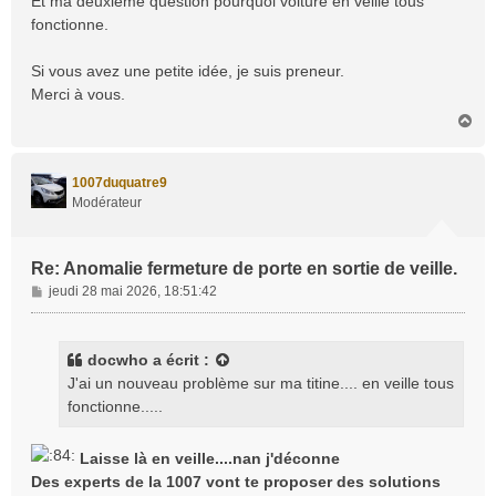
Et ma deuxième question pourquoi voiture en veille tous
fonctionne.
Si vous avez une petite idée, je suis preneur.
Merci à vous.
H
a
u
t
1007duquatre9
Modérateur
Re: Anomalie fermeture de porte en sortie de veille.
M
jeudi 28 mai 2026, 18:51:42
e
s
s
docwho
a écrit :
a
J'ai un nouveau problème sur ma titine.... en veille tous
g
fonctionne.....
e
Laisse là en veille....nan j'déconne
Des experts de la 1007 vont te proposer des solutions