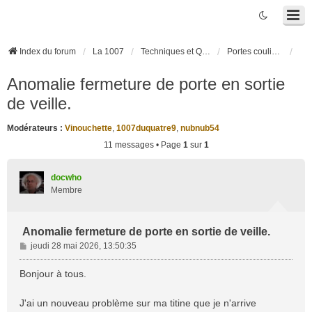
Index du forum
La 1007
Techniques et Questions
Portes coulissantes électriques
Anomalie fermeture de porte en sortie
de veille.
Modérateurs :
Vinouchette
,
1007duquatre9
,
nubnub54
11 messages • Page
1
sur
1
docwho
Membre
Anomalie fermeture de porte en sortie de veille.
M
jeudi 28 mai 2026, 13:50:35
e
s
Bonjour à tous.
s
a
J'ai un nouveau problème sur ma titine que je n'arrive
g