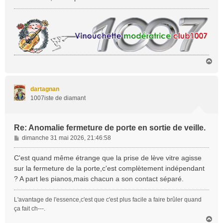
a
g
e
H
a
u
t
dartagnan
1007iste de diamant
Re: Anomalie fermeture de porte en sortie de veille.
M
dimanche 31 mai 2026, 21:46:58
e
s
C'est quand même étrange que la prise de lève vitre agisse
s
sur la fermeture de la porte,c'est complètement indépendant
a
? A part les pianos,mais chacun a son contact séparé.
g
e
L'avantage de l'essence,c'est que c'est plus facile a faire brûler quand
ça fait ch---.
H