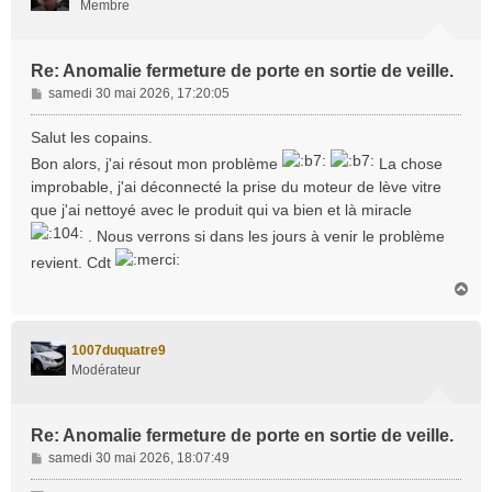
Membre
Re: Anomalie fermeture de porte en sortie de veille.
M
samedi 30 mai 2026, 17:20:05
e
s
Salut les copains.
s
Bon alors, j'ai résout mon problème
La chose
a
improbable, j'ai déconnecté la prise du moteur de lève vitre
g
que j'ai nettoyé avec le produit qui va bien et là miracle
e
. Nous verrons si dans les jours à venir le problème
revient. Cdt
H
a
u
t
1007duquatre9
Modérateur
Re: Anomalie fermeture de porte en sortie de veille.
M
samedi 30 mai 2026, 18:07:49
e