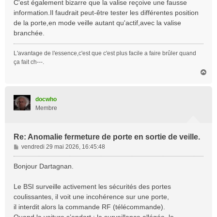
C'est également bizarre que la valise reçoive une fausse
information.Il faudrait peut-être tester les différentes position
de la porte,en mode veille autant qu'actif,avec la valise
branchée.
L'avantage de l'essence,c'est que c'est plus facile a faire brûler quand
ça fait ch---.
H
a
u
t
docwho
Membre
Re: Anomalie fermeture de porte en sortie de veille.
M
vendredi 29 mai 2026, 16:45:48
e
s
Bonjour Dartagnan.
s
a
Le BSI surveille activement les sécurités des portes
g
coulissantes, il voit une incohérence sur une porte,
e
il interdit alors la commande RF (télécommande).