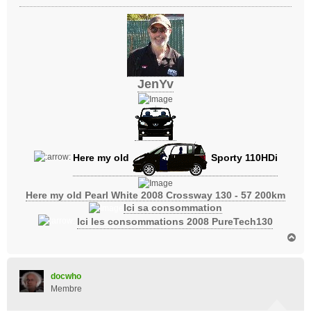
JenYv
Here my old
Sporty 110HDi
Here my old Pearl White 2008 Crossway 130 - 57 200km
Ici sa consommation
Ici les consommations 2008 PureTech130
H
a
u
t
docwho
Membre