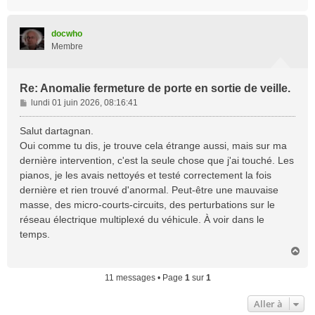
a
u
t
docwho
Membre
Re: Anomalie fermeture de porte en sortie de veille.
M
lundi 01 juin 2026, 08:16:41
e
s
Salut dartagnan.
s
Oui comme tu dis, je trouve cela étrange aussi, mais sur ma
a
dernière intervention, c'est la seule chose que j'ai touché. Les
g
pianos, je les avais nettoyés et testé correctement la fois
e
dernière et rien trouvé d'anormal. Peut-être une mauvaise
masse, des micro-courts-circuits, des perturbations sur le
réseau électrique multiplexé du véhicule. À voir dans le
temps.
H
a
u
11 messages • Page
1
sur
1
t
Aller à