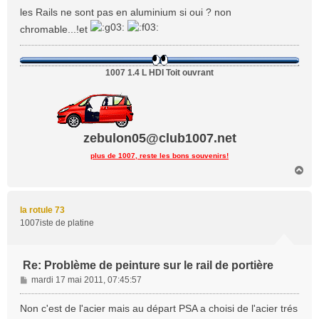
s
les Rails ne sont pas en aluminium si oui ? non
s
chromable...!et
a
g
e
1007 1.4 L HDI Toit ouvrant
zebulon05@club1007.net
plus de 1007, reste les bons souvenirs!
H
a
u
t
la rotule 73
1007iste de platine
Re: Problème de peinture sur le rail de portière
M
mardi 17 mai 2011, 07:45:57
e
s
Non c'est de l'acier mais au départ PSA a choisi de l'acier trés
s