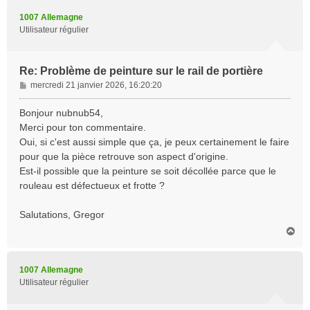
u
t
1007 Allemagne
Utilisateur régulier
Re: Problème de peinture sur le rail de portière
M
mercredi 21 janvier 2026, 16:20:20
e
s
Bonjour nubnub54,
s
Merci pour ton commentaire.
a
Oui, si c'est aussi simple que ça, je peux certainement le faire
g
pour que la pièce retrouve son aspect d'origine.
e
Est-il possible que la peinture se soit décollée parce que le
rouleau est défectueux et frotte ?
Salutations, Gregor
H
a
u
t
1007 Allemagne
Utilisateur régulier