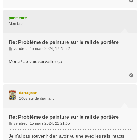
H
a
u
t
pdemeure
Membre
Re: Problème de peinture sur le rail de portière
M
vendredi 15 mars 2024, 17:45:52
e
s
Merci ! Je vais surveiller çà.
s
a
H
g
a
e
u
t
dartagnan
1007iste de diamant
Re: Problème de peinture sur le rail de portière
M
vendredi 15 mars 2024, 21:21:05
e
s
Je n'ai pas souvenir d'en avoir vu une avec les rails intacts