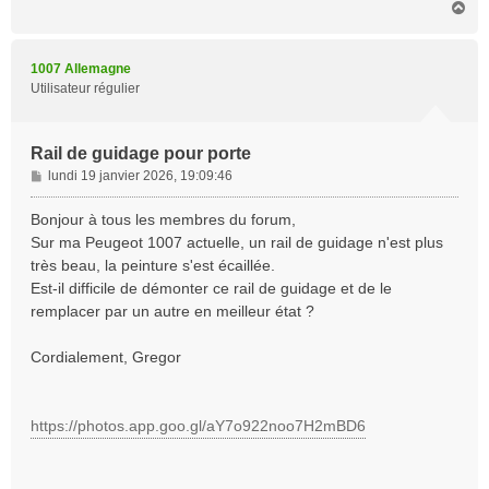
H
a
u
t
1007 Allemagne
Utilisateur régulier
Rail de guidage pour porte
M
lundi 19 janvier 2026, 19:09:46
e
s
Bonjour à tous les membres du forum,
s
Sur ma Peugeot 1007 actuelle, un rail de guidage n'est plus
a
très beau, la peinture s'est écaillée.
g
Est-il difficile de démonter ce rail de guidage et de le
e
remplacer par un autre en meilleur état ?
Cordialement, Gregor
https://photos.app.goo.gl/aY7o922noo7H2mBD6