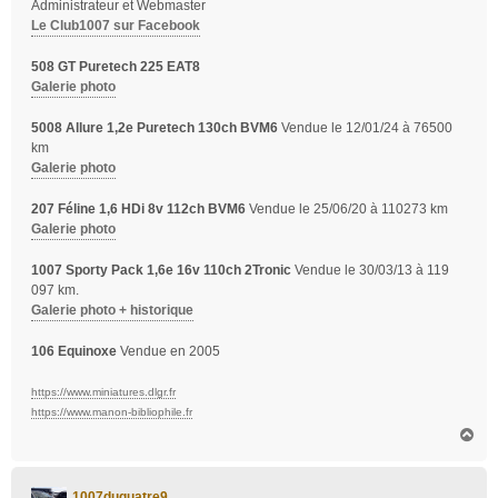
Administrateur et Webmaster
Le Club1007 sur Facebook
508 GT Puretech 225 EAT8
Galerie photo
5008 Allure 1,2e Puretech 130ch BVM6
Vendue le 12/01/24 à 76500
km
Galerie photo
207 Féline 1,6 HDi 8v 112ch BVM6
Vendue le 25/06/20 à 110273 km
Galerie photo
1007 Sporty Pack 1,6e 16v 110ch 2Tronic
Vendue le 30/03/13 à 119
097 km.
Galerie photo + historique
106 Equinoxe
Vendue en 2005
https://www.miniatures.dlgr.fr
https://www.manon-bibliophile.fr
H
a
u
t
1007duquatre9