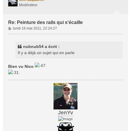
Modérateur
Re: Peinture des rails qui s'écaille
M
lundi 16 mai 2011, 22:24:27
e
s
s
nubnub54 a écrit :
a
Il y a déjà un sujet qui en parle
g
e
Bien vu Nico
JenYv