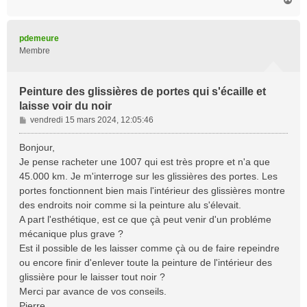
a
u
t
pdemeure
Membre
Peinture des glissières de portes qui s'écaille et
laisse voir du noir
M
vendredi 15 mars 2024, 12:05:46
e
s
Bonjour,
s
Je pense racheter une 1007 qui est très propre et n'a que
a
45.000 km. Je m'interroge sur les glissières des portes. Les
g
portes fonctionnent bien mais l'intérieur des glissières montre
e
des endroits noir comme si la peinture alu s'élevait.
A part l'esthétique, est ce que çà peut venir d'un probléme
mécanique plus grave ?
Est il possible de les laisser comme çà ou de faire repeindre
ou encore finir d'enlever toute la peinture de l'intérieur des
glissière pour le laisser tout noir ?
Merci par avance de vos conseils.
Pierre