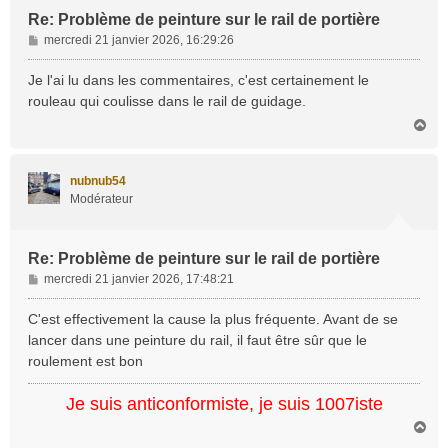
Re: Problème de peinture sur le rail de portière
M
mercredi 21 janvier 2026, 16:29:26
e
s
Je l'ai lu dans les commentaires, c'est certainement le
s
rouleau qui coulisse dans le rail de guidage.
a
H
g
a
e
u
t
nubnub54
Modérateur
Re: Problème de peinture sur le rail de portière
M
mercredi 21 janvier 2026, 17:48:21
e
s
C'est effectivement la cause la plus fréquente. Avant de se
s
lancer dans une peinture du rail, il faut être sûr que le
a
roulement est bon
g
e
Je suis anticonformiste, je suis 1007iste
H
a