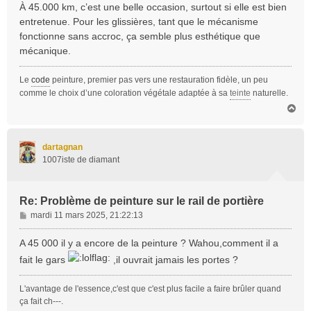
À 45.000 km, c’est une belle occasion, surtout si elle est bien
entretenue. Pour les glissières, tant que le mécanisme
fonctionne sans accroc, ça semble plus esthétique que
mécanique.
Le
code
peinture, premier pas vers une restauration fidèle, un peu
comme le choix d’une coloration végétale adaptée à sa
teinte
naturelle.
H
a
u
t
dartagnan
1007iste de diamant
Re: Problème de peinture sur le rail de portière
M
mardi 11 mars 2025, 21:22:13
e
s
A 45 000 il y a encore de la peinture ? Wahou,comment il a
s
fait le gars
,il ouvrait jamais les portes ?
a
g
L'avantage de l'essence,c'est que c'est plus facile a faire brûler quand
e
ça fait ch---.