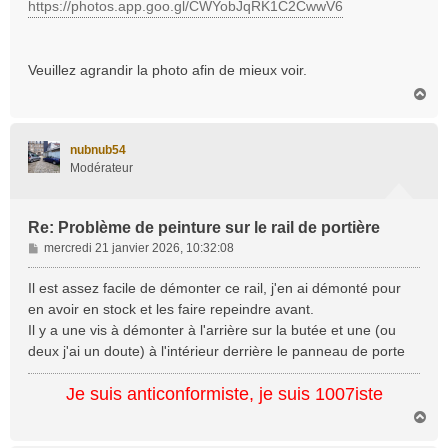
https://photos.app.goo.gl/CWYobJqRK1C2CwwV6
Veuillez agrandir la photo afin de mieux voir.
H
a
u
t
nubnub54
Modérateur
Re: Problème de peinture sur le rail de portière
M
mercredi 21 janvier 2026, 10:32:08
e
s
Il est assez facile de démonter ce rail, j'en ai démonté pour
s
en avoir en stock et les faire repeindre avant.
a
Il y a une vis à démonter à l'arrière sur la butée et une (ou
g
deux j'ai un doute) à l'intérieur derrière le panneau de porte
e
Je suis anticonformiste, je suis 1007iste
H
a