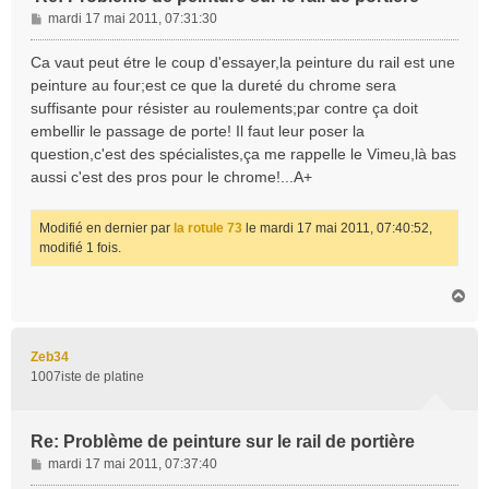
M
mardi 17 mai 2011, 07:31:30
e
s
Ca vaut peut étre le coup d'essayer,la peinture du rail est une
s
peinture au four;est ce que la dureté du chrome sera
a
suffisante pour résister au roulements;par contre ça doit
g
embellir le passage de porte! Il faut leur poser la
e
question,c'est des spécialistes,ça me rappelle le Vimeu,là bas
aussi c'est des pros pour le chrome!...A+
Modifié en dernier par
la rotule 73
le mardi 17 mai 2011, 07:40:52,
modifié 1 fois.
H
a
u
t
Zeb34
1007iste de platine
Re: Problème de peinture sur le rail de portière
M
mardi 17 mai 2011, 07:37:40
e