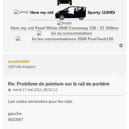
Here my old
Sporty 110HDi
Here my old Pearl White 2008 Crossway 130 - 57 200km
Ici sa consommation
Ici les consommations 2008 PureTech130
H
a
u
t
yvesdm3000
1007iste d'argent
Re: Problème de peinture sur le rail de portière
M
mardi 17 mai 2011, 06:52:12
e
s
Les codes servicebox pour les rails:
s
a
gauche:
g
9033W7
e