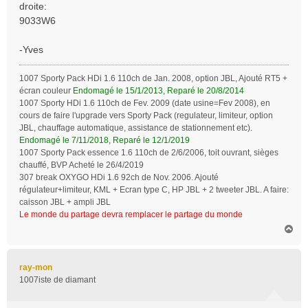
droite:
9033W6
-Yves
1007 Sporty Pack HDi 1.6 110ch de Jan. 2008, option JBL, Ajouté RT5 +
écran couleur
Endomagé le 15/1/2013, Reparé le 20/8/2014
1007 Sporty HDi 1.6 110ch de Fev. 2009 (date usine=Fev 2008), en
cours de faire l'upgrade vers Sporty Pack (regulateur, limiteur, option
JBL, chauffage automatique, assistance de stationnement etc).
Endomagé le 7/11/2018, Reparé le 12/1/2019
1007 Sporty Pack essence 1.6 110ch de 2/6/2006, toit ouvrant, sièges
chauffé, BVP Acheté le 26/4/2019
307 break OXYGO HDi 1.6 92ch de Nov. 2006. Ajouté
régulateur+limiteur, KML + Ecran type C, HP JBL + 2 tweeter JBL. A faire:
caisson JBL + ampli JBL
Le monde du partage devra remplacer le partage du monde
H
a
u
t
ray-mon
1007iste de diamant