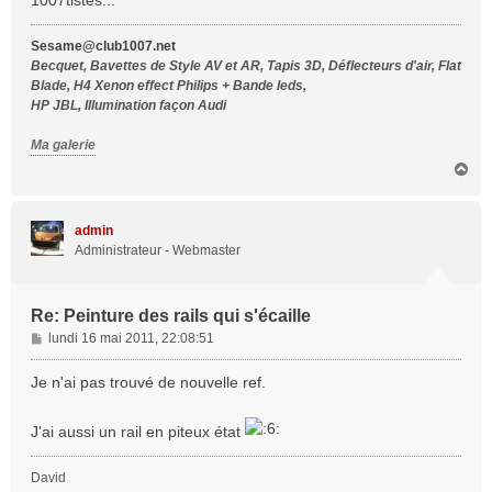
1007tistes...
g
e
Sesame@club1007.net
Becquet, Bavettes de Style AV et AR, Tapis 3D, Déflecteurs d'air, Flat
Blade, H4 Xenon effect Philips + Bande leds,
HP JBL, Illumination façon Audi
Ma galerie
H
a
u
t
admin
Administrateur - Webmaster
Re: Peinture des rails qui s'écaille
M
lundi 16 mai 2011, 22:08:51
e
s
Je n'ai pas trouvé de nouvelle ref.
s
a
J'ai aussi un rail en piteux état
g
e
David