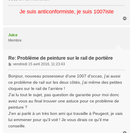
Je suis anticonformiste, je suis 1007iste
H
a
u
t
Juice
Membre
Re: Problème de peinture sur le rail de portière
M
vendredi 15 avril 2016, 11:23:43
e
s
Bonjour, nouveau possesseur d'une 1007 d'occas, j'ai aussi
s
ce problème de rail sur les deux côtés, j'ai même des petites
a
cloques sur le rail de l'arrière !
g
J'ai lu tout le sujet, pas question de garantie pour moi donc
e
avez vous au final trouver une astuce pour ce problème de
peinture ?
J'en ai parlé à un très bon ami qui travaille à Peugeot, je vais
lui emmener pour qu'il voit ! Je vous dirais ce qu'il me
conseille.
H