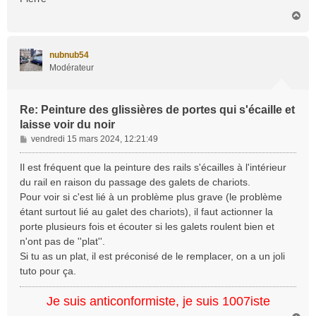
H
a
u
t
nubnub54
Modérateur
Re: Peinture des glissières de portes qui s'écaille et
laisse voir du noir
M
vendredi 15 mars 2024, 12:21:49
e
s
Il est fréquent que la peinture des rails s'écailles à l'intérieur
s
du rail en raison du passage des galets de chariots.
a
Pour voir si c'est lié à un problème plus grave (le problème
g
étant surtout lié au galet des chariots), il faut actionner la
e
porte plusieurs fois et écouter si les galets roulent bien et
n'ont pas de ''plat''.
Si tu as un plat, il est préconisé de le remplacer, on a un joli
tuto pour ça.
Je suis anticonformiste, je suis 1007iste