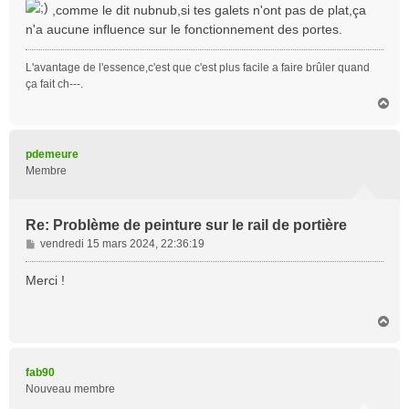
s
,comme le dit nubnub,si tes galets n'ont pas de plat,ça
a
n'a aucune influence sur le fonctionnement des portes.
g
e
L'avantage de l'essence,c'est que c'est plus facile a faire brûler quand
ça fait ch---.
H
a
u
t
pdemeure
Membre
Re: Problème de peinture sur le rail de portière
M
vendredi 15 mars 2024, 22:36:19
e
s
Merci !
s
a
H
g
a
e
u
t
fab90
Nouveau membre