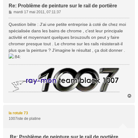
Re: Problème de peinture sur le rail de portière
M
mardi 17 mai 2011, 07:11:37
e
s
Question bête : J'ai une petite entreprise à coté de chez moi
s
spécialisée dans les bains de chrome , c'est leur principale
a
activité et moyennant quelques brouzoufs on peut y faire
g
chromer presque tout . Le chrome sur les rails résisterait-il
e
plus que la peinture ? J'imagine le résultat , ça doit donner .
H
a
u
t
la rotule 73
1007iste de platine
Re: Problème de peinture sur le rail de portière