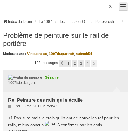
Index du forum
La 1007
Techniques et Questions
Portes coulissantes électriques
Problème de peinture sur le rail de
portière
Modérateurs :
Vinouchette
,
1007duquatre9
,
nubnub54
1
2
3
4
5
Précédente
123 messages
Sésame
1007iste d'argent
Re: Peinture des rails qui s'écaille
M
lundi 16 mai 2011, 21:59:47
e
s
+1 Pas sure mais je crois qu'ils ont de nouvelles ref pour les
s
rails, mieux conçus
A confirmer par les amis
a