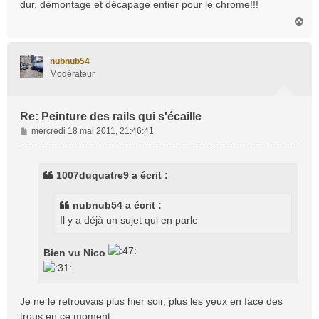
dur, démontage et décapage entier pour le chrome!!!
a
H
g
a
e
u
t
nubnub54
Modérateur
Re: Peinture des rails qui s'écaille
M
mercredi 18 mai 2011, 21:46:41
e
s
s
1007duquatre9 a écrit :
a
g
nubnub54 a écrit :
e
Il y a déjà un sujet qui en parle
Bien vu Nico
Je ne le retrouvais plus hier soir, plus les yeux en face des
trous en ce moment...