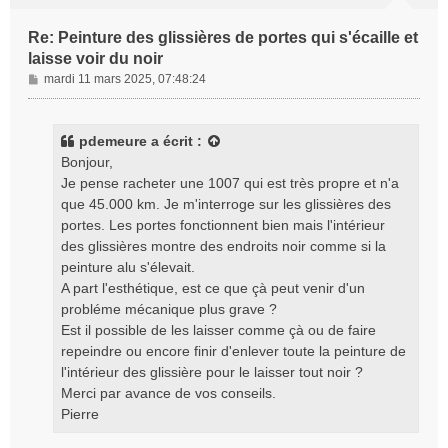
Re: Peinture des glissières de portes qui s'écaille et
laisse voir du noir
M
mardi 11 mars 2025, 07:48:24
e
s
s
pdemeure
a écrit :
a
Bonjour,
g
Je pense racheter une 1007 qui est très propre et n'a
e
que 45.000 km. Je m'interroge sur les glissières des
portes. Les portes fonctionnent bien mais l'intérieur
des glissières montre des endroits noir comme si la
peinture alu s'élevait.
A part l'esthétique, est ce que çà peut venir d'un
probléme mécanique plus grave ?
Est il possible de les laisser comme çà ou de faire
repeindre ou encore finir d'enlever toute la peinture de
l'intérieur des glissière pour le laisser tout noir ?
Merci par avance de vos conseils.
Pierre