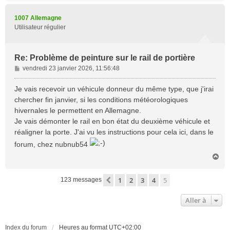
u
t
1007 Allemagne
Utilisateur régulier
Re: Problème de peinture sur le rail de portière
M
vendredi 23 janvier 2026, 11:56:48
e
s
Je vais recevoir un véhicule donneur du même type, que j'irai
s
chercher fin janvier, si les conditions météorologiques
a
hivernales le permettent en Allemagne.
g
Je vais démonter le rail en bon état du deuxième véhicule et
e
réaligner la porte. J'ai vu les instructions pour cela ici, dans le
forum, chez nubnub54
H
a
u
1
2
3
4
5
Précédente
123 messages
t
Aller à
Index du forum
Heures au format
UTC+02:00