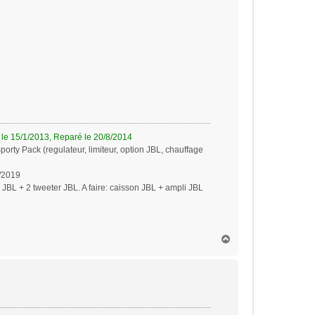
e 15/1/2013, Reparé le 20/8/2014
orty Pack (regulateur, limiteur, option JBL, chauffage
4/2019
BL + 2 tweeter JBL. A faire: caisson JBL + ampli JBL
H
a
u
t