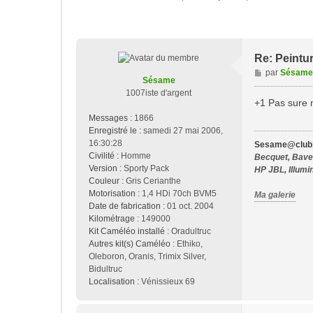
Re: Peintur
M
par
Sésame
Sésame
e
1007iste d'argent
s
+1 Pas sure m
s
Messages :
1866
a
Enregistré le :
samedi 27 mai 2006,
g
16:30:28
Sesame@club1
e
Civilité :
Homme
Becquet, Bavet
Version :
Sporty Pack
HP JBL, Illumi
Couleur :
Gris Cerianthe
Motorisation :
1,4 HDi 70ch BVM5
Ma galerie
Date de fabrication :
01 oct. 2004
Kilométrage :
149000
Kit Caméléo installé :
Oradultruc
Autres kit(s) Caméléo :
Ethiko,
Oleboron, Oranis, Trimix Silver,
Bidultruc
Localisation :
Vénissieux 69