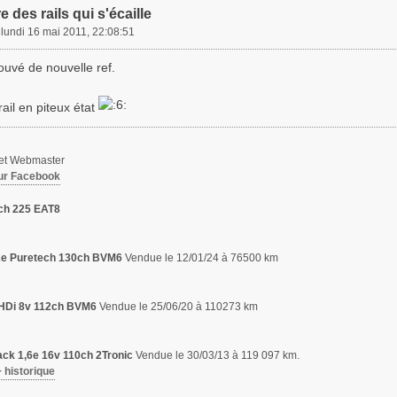
e des rails qui s'écaille
»
lundi 16 mai 2011, 22:08:51
rouvé de nouvelle ref.
rail en piteux état
 et Webmaster
ur Facebook
ch 225 EAT8
,2e Puretech 130ch BVM6
Vendue le 12/01/24 à 76500 km
6 HDi 8v 112ch BVM6
Vendue le 25/06/20 à 110273 km
ck 1,6e 16v 110ch 2Tronic
Vendue le 30/03/13 à 119 097 km.
+ historique