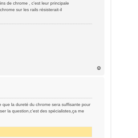
ins de chrome , c'est leur principale
rome sur les rails résisterait-il
H
a
u
t
ce que la dureté du chrome sera suffisante pour
oser la question,c'est des spécialistes,ça me