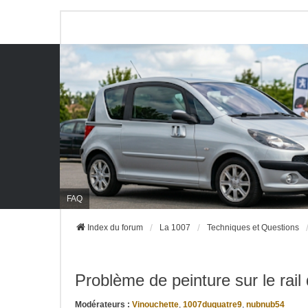
FAQ
Index du forum
La 1007
Techniques et Questions
Problème de peinture sur le rail 
Modérateurs :
Vinouchette
,
1007duquatre9
,
nubnub54