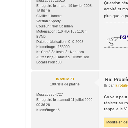
Messages :
23025
s
Question bête
Enregistré le :
mardi 19 février 2008,
s
activité et m
18:59:19
a
plus que la p
Civilité :
Homme
g
Version :
Sporty
e
Couleur :
Noir Obsidien
Motorisation :
1,6 HDi 16v 110ch
BVM5
Date de fabrication :
0- 0-2008
Kilométrage :
158000
Kit Caméléo installé :
Nabucco
Autres kit(s) Caméléo :
Trimix Red
Localisation :
08
la rotule 73
Re: Problè
1007iste de platine
M
par
la rotul
e
Messages :
4727
s
Ca vaut peut 
Enregistré le :
samedi 11 juillet 2009,
s
résister au r
00:36:28
a
rappelle le V
Kilométrage :
5
g
e
Modifié en de