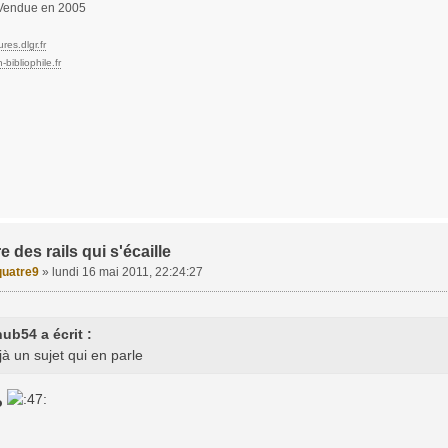
endue en 2005
res.dlgr.fr
bibliophile.fr
e des rails qui s'écaille
uatre9
»
lundi 16 mai 2011, 22:24:27
ub54 a écrit :
éjà un sujet qui en parle
o