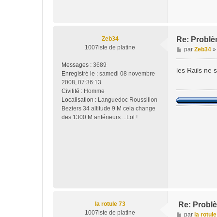
Zeb34
Re: Problèm
1007iste de platine
M
par
Zeb34
e
Messages :
3689
s
les Rails ne 
Enregistré le :
samedi 08 novembre
s
2008, 07:36:13
a
Civilité :
Homme
g
Localisation :
Languedoc Roussillon
e
Beziers 34 altitude 9 M cela change
des 1300 M antérieurs ...Lol !
la rotule 73
Re: Problè
1007iste de platine
M
par
la rotul