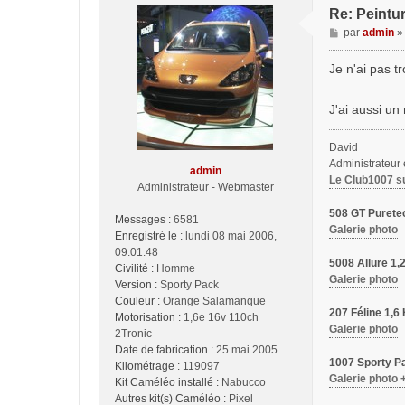
Re: Peintur
M
par
admin
e
s
Je n'ai pas t
s
a
J'ai aussi un 
g
e
David
Administrateur
admin
Le Club1007 s
Administrateur - Webmaster
508 GT Purete
Messages :
6581
Galerie photo
Enregistré le :
lundi 08 mai 2006,
09:01:48
5008 Allure 1
Civilité :
Homme
Galerie photo
Version :
Sporty Pack
Couleur :
Orange Salamanque
207 Féline 1,
Motorisation :
1,6e 16v 110ch
Galerie photo
2Tronic
Date de fabrication :
25 mai 2005
1007 Sporty Pa
Kilométrage :
119097
Galerie photo 
Kit Caméléo installé :
Nabucco
Autres kit(s) Caméléo :
Pixel