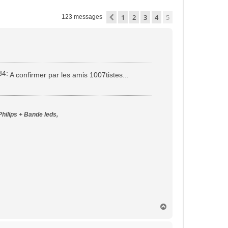
1
2
3
4
5
Précédente
123 messages
A confirmer par les amis 1007tistes...
Philips + Bande leds,
H
a
u