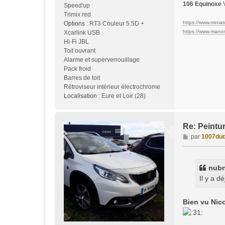
106 Equinoxe
V
Speed'up
Trimix red
https://www.miniatu
Options :
RT3 Couleur 5.5D +
https://www.manon-
Xcarlink USB
Hi-Fi JBL
Toit ouvrant
Alarme et superverrouillage
Pack froid
Barres de toit
Rétroviseur intérieur électrochrome
Localisation :
Eure et Loir (28)
Re: Peintur
M
par
1007duq
e
s
s
nubn
a
Il y a d
g
e
Bien vu Nic