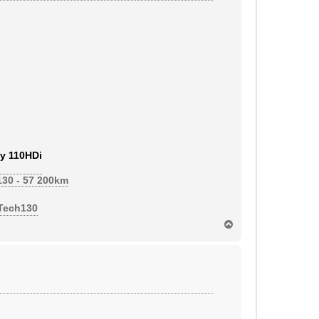
y 110HDi
130 - 57 200km
eTech130
H
a
u
t