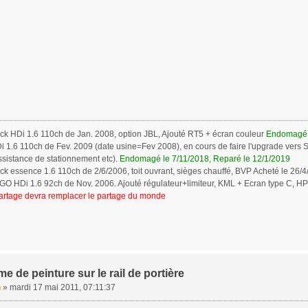
ck HDi 1.6 110ch de Jan. 2008, option JBL, Ajouté RT5 + écran couleur
Endomagé l
 1.6 110ch de Fev. 2009 (date usine=Fev 2008), en cours de faire l'upgrade vers Sp
ssistance de stationnement etc).
Endomagé le 7/11/2018, Reparé le 12/1/2019
k essence 1.6 110ch de 2/6/2006, toit ouvrant, sièges chauffé, BVP Acheté le 26/
 HDi 1.6 92ch de Nov. 2006. Ajouté régulateur+limiteur, KML + Ecran type C, HP J
rtage devra remplacer le partage du monde
e de peinture sur le rail de portière
n
»
mardi 17 mai 2011, 07:11:37