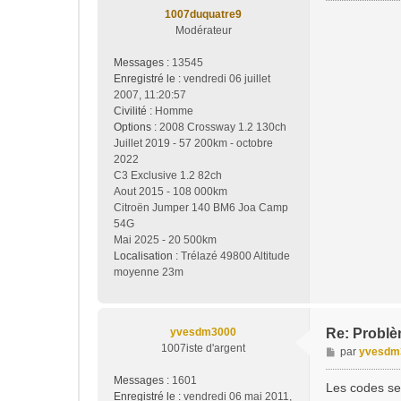
1007duquatre9
Modérateur
Messages :
13545
Enregistré le :
vendredi 06 juillet
2007, 11:20:57
Civilité :
Homme
Options :
2008 Crossway 1.2 130ch
Juillet 2019 - 57 200km - octobre
2022
C3 Exclusive 1.2 82ch
Aout 2015 - 108 000km
Citroën Jumper 140 BM6 Joa Camp
54G
Mai 2025 - 20 500km
Localisation :
Trélazé 49800 Altitude
moyenne 23m
yvesdm3000
Re: Problèm
1007iste d'argent
M
par
yvesdm
e
Messages :
1601
s
Les codes ser
Enregistré le :
vendredi 06 mai 2011,
s