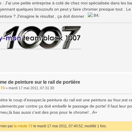
 : J'ai une petite entreprise à coté de chez moi spécialisée dans les ba
oyennant quelques brouzoufs on peut y faire chromer presque tout . Le ch
einture ? J'imagine le résultat , ça doit donner .
me de peinture sur le rail de portière
e 73
»
mardi 17 mai 2011, 07:31:30
étre le coup d'essayer,la peinture du rail est une peinture au four;est 
oulements;par contre ça doit embellir le passage de porte! Il faut leur p
imeu,là bas aussi c'est des pros pour le chrome!...A+
rnier par
la rotule 73
le mardi 17 mai 2011, 07:40:52, modifié 1 fois.