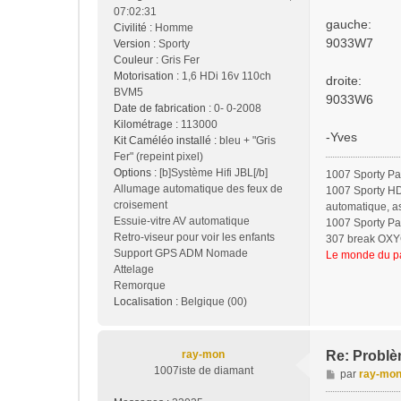
07:02:31
a
gauche:
Civilité :
Homme
g
9033W7
Version :
Sporty
e
Couleur :
Gris Fer
Motorisation :
1,6 HDi 16v 110ch
droite:
BVM5
9033W6
Date de fabrication :
0- 0-2008
Kilométrage :
113000
-Yves
Kit Caméléo installé :
bleu + "Gris
Fer" (repeint pixel)
Options :
[b]Système Hifi JBL[/b]
1007 Sporty Pa
Allumage automatique des feux de
1007 Sporty HDi
croisement
automatique, a
Essuie-vitre AV automatique
1007 Sporty Pac
Retro-viseur pour voir les enfants
307 break OXYGO
Support GPS ADM Nomade
Le monde du pa
Attelage
Remorque
Localisation :
Belgique (00)
ray-mon
Re: Problèm
1007iste de diamant
M
par
ray-mo
e