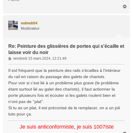
H
a
u
t
nubnub54
Modérateur
Re: Peinture des glissières de portes qui s'écaille et
laisse voir du noir
M
vendredi 15 mars 2024, 12:21:49
e
s
Il est fréquent que la peinture des rails s'écailles à l'intérieur
s
du rail en raison du passage des galets de chariots.
a
Pour voir si c'est lié à un problème plus grave (le problème
g
étant surtout lié au galet des chariots), il faut actionner la
e
porte plusieurs fois et écouter si les galets roulent bien et
n'ont pas de ''plat''.
Si tu as un plat, il est préconisé de le remplacer, on a un joli
tuto pour ça.
Je suis anticonformiste, je suis 1007iste