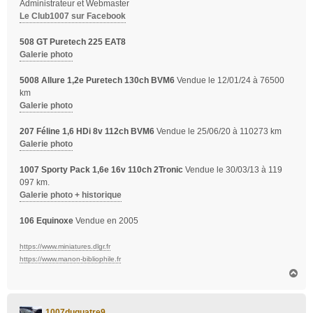
Administrateur et Webmaster
Le Club1007 sur Facebook
508 GT Puretech 225 EAT8
Galerie photo
5008 Allure 1,2e Puretech 130ch BVM6
Vendue le 12/01/24 à 76500
km
Galerie photo
207 Féline 1,6 HDi 8v 112ch BVM6
Vendue le 25/06/20 à 110273 km
Galerie photo
1007 Sporty Pack 1,6e 16v 110ch 2Tronic
Vendue le 30/03/13 à 119
097 km.
Galerie photo + historique
106 Equinoxe
Vendue en 2005
https://www.miniatures.dlgr.fr
https://www.manon-bibliophile.fr
H
a
u
t
1007duquatre9