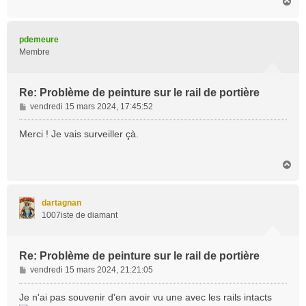
H
a
u
t
pdemeure
Membre
Re: Problème de peinture sur le rail de portière
M
vendredi 15 mars 2024, 17:45:52
e
s
Merci ! Je vais surveiller çà.
s
a
H
g
a
e
u
t
dartagnan
1007iste de diamant
Re: Problème de peinture sur le rail de portière
M
vendredi 15 mars 2024, 21:21:05
e
s
Je n'ai pas souvenir d'en avoir vu une avec les rails intacts