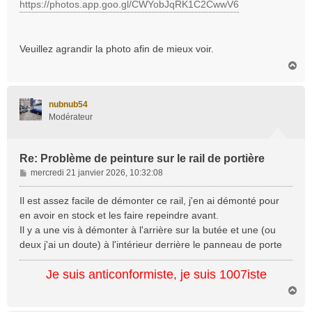
https://photos.app.goo.gl/CWYobJqRK1C2CwwV6
Veuillez agrandir la photo afin de mieux voir.
H
a
u
t
nubnub54
Modérateur
Re: Problème de peinture sur le rail de portière
M
mercredi 21 janvier 2026, 10:32:08
e
s
Il est assez facile de démonter ce rail, j'en ai démonté pour
s
en avoir en stock et les faire repeindre avant.
a
Il y a une vis à démonter à l'arrière sur la butée et une (ou
g
deux j'ai un doute) à l'intérieur derrière le panneau de porte
e
Je suis anticonformiste, je suis 1007iste
H
a