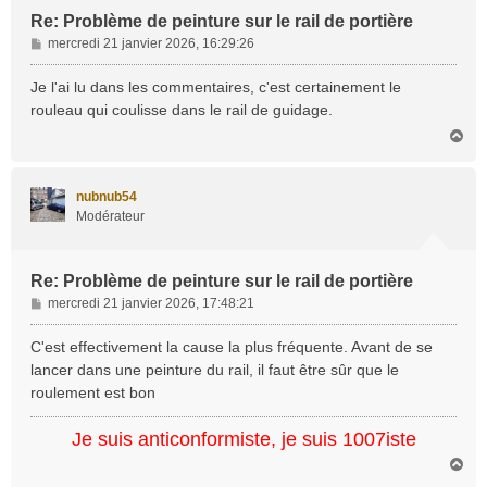
Re: Problème de peinture sur le rail de portière
M
mercredi 21 janvier 2026, 16:29:26
e
s
Je l'ai lu dans les commentaires, c'est certainement le
s
rouleau qui coulisse dans le rail de guidage.
a
H
g
a
e
u
t
nubnub54
Modérateur
Re: Problème de peinture sur le rail de portière
M
mercredi 21 janvier 2026, 17:48:21
e
s
C'est effectivement la cause la plus fréquente. Avant de se
s
lancer dans une peinture du rail, il faut être sûr que le
a
roulement est bon
g
e
Je suis anticonformiste, je suis 1007iste
H
a