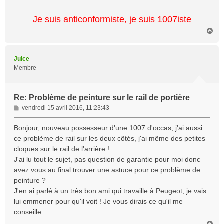
Je suis anticonformiste, je suis 1007iste
H
a
u
t
Juice
Membre
Re: Problème de peinture sur le rail de portière
M
vendredi 15 avril 2016, 11:23:43
e
s
Bonjour, nouveau possesseur d'une 1007 d'occas, j'ai aussi
s
ce problème de rail sur les deux côtés, j'ai même des petites
a
cloques sur le rail de l'arrière !
g
J'ai lu tout le sujet, pas question de garantie pour moi donc
e
avez vous au final trouver une astuce pour ce problème de
peinture ?
J'en ai parlé à un très bon ami qui travaille à Peugeot, je vais
lui emmener pour qu'il voit ! Je vous dirais ce qu'il me
conseille.
H