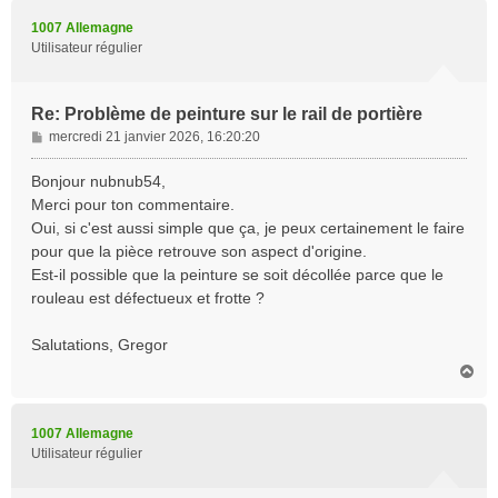
u
t
1007 Allemagne
Utilisateur régulier
Re: Problème de peinture sur le rail de portière
M
mercredi 21 janvier 2026, 16:20:20
e
s
Bonjour nubnub54,
s
Merci pour ton commentaire.
a
Oui, si c'est aussi simple que ça, je peux certainement le faire
g
pour que la pièce retrouve son aspect d'origine.
e
Est-il possible que la peinture se soit décollée parce que le
rouleau est défectueux et frotte ?
Salutations, Gregor
H
a
u
t
1007 Allemagne
Utilisateur régulier