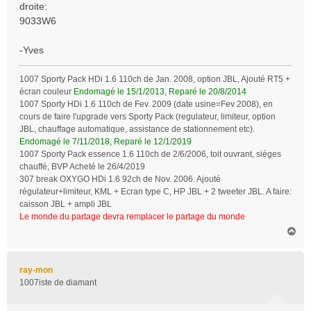
droite:
9033W6
-Yves
1007 Sporty Pack HDi 1.6 110ch de Jan. 2008, option JBL, Ajouté RT5 +
écran couleur
Endomagé le 15/1/2013, Reparé le 20/8/2014
1007 Sporty HDi 1.6 110ch de Fev. 2009 (date usine=Fev 2008), en
cours de faire l'upgrade vers Sporty Pack (regulateur, limiteur, option
JBL, chauffage automatique, assistance de stationnement etc).
Endomagé le 7/11/2018, Reparé le 12/1/2019
1007 Sporty Pack essence 1.6 110ch de 2/6/2006, toit ouvrant, sièges
chauffé, BVP Acheté le 26/4/2019
307 break OXYGO HDi 1.6 92ch de Nov. 2006. Ajouté
régulateur+limiteur, KML + Ecran type C, HP JBL + 2 tweeter JBL. A faire:
caisson JBL + ampli JBL
Le monde du partage devra remplacer le partage du monde
H
a
u
t
ray-mon
1007iste de diamant