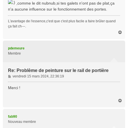
s
,comme le dit nubnub,si tes galets n'ont pas de plat,ça
a
n'a aucune influence sur le fonctionnement des portes.
g
e
L'avantage de l'essence,c'est que c'est plus facile a faire brûler quand
ça fait ch---.
H
a
u
t
pdemeure
Membre
Re: Problème de peinture sur le rail de portière
M
vendredi 15 mars 2024, 22:36:19
e
s
Merci !
s
a
H
g
a
e
u
t
fab90
Nouveau membre