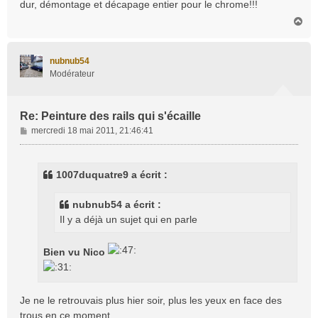
dur, démontage et décapage entier pour le chrome!!!
a
H
g
a
e
u
t
nubnub54
Modérateur
Re: Peinture des rails qui s'écaille
M
mercredi 18 mai 2011, 21:46:41
e
s
s
1007duquatre9 a écrit :
a
g
nubnub54 a écrit :
e
Il y a déjà un sujet qui en parle
Bien vu Nico
Je ne le retrouvais plus hier soir, plus les yeux en face des
trous en ce moment...