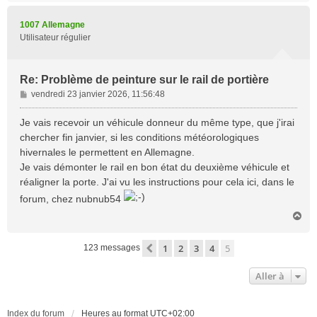
u
t
1007 Allemagne
Utilisateur régulier
Re: Problème de peinture sur le rail de portière
M
vendredi 23 janvier 2026, 11:56:48
e
s
Je vais recevoir un véhicule donneur du même type, que j'irai
s
chercher fin janvier, si les conditions météorologiques
a
hivernales le permettent en Allemagne.
g
Je vais démonter le rail en bon état du deuxième véhicule et
e
réaligner la porte. J'ai vu les instructions pour cela ici, dans le
forum, chez nubnub54
H
a
u
1
2
3
4
5
Précédente
123 messages
t
Aller à
Index du forum
Heures au format
UTC+02:00