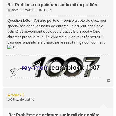
Re: Problème de peinture sur le rail de portière
M
mardi 17 mai 2011, 07:11:37
e
s
Question bête : J'ai une petite entreprise à coté de chez moi
s
spécialisée dans les bains de chrome , c'est leur principale
a
activité et moyennant quelques brouzoufs on peut y faire
g
chromer presque tout . Le chrome sur les rails résisterait-il
e
plus que la peinture ? J'imagine le résultat , ça doit donner .
H
a
u
t
la rotule 73
1007iste de platine
Re: Problème de peinture sur le rail de portière