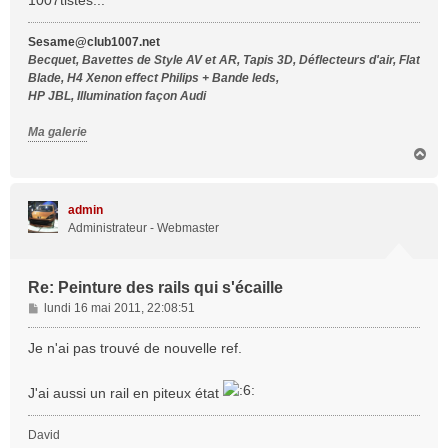
1007tistes...
g
e
Sesame@club1007.net
Becquet, Bavettes de Style AV et AR, Tapis 3D, Déflecteurs d'air, Flat
Blade, H4 Xenon effect Philips + Bande leds,
HP JBL, Illumination façon Audi
Ma galerie
H
a
u
t
admin
Administrateur - Webmaster
Re: Peinture des rails qui s'écaille
M
lundi 16 mai 2011, 22:08:51
e
s
Je n'ai pas trouvé de nouvelle ref.
s
a
J'ai aussi un rail en piteux état
g
e
David