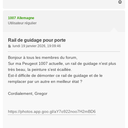
H
a
u
t
1007 Allemagne
Utilisateur régulier
Rail de guidage pour porte
M
lundi 19 janvier 2026, 19:09:46
e
s
Bonjour à tous les membres du forum,
s
Sur ma Peugeot 1007 actuelle, un rail de guidage n'est plus
a
très beau, la peinture s'est écaillée.
g
Est-il difficile de démonter ce rail de guidage et de le
e
remplacer par un autre en meilleur état ?
Cordialement, Gregor
https://photos.app.goo.gl/aY7o922noo7H2mBD6