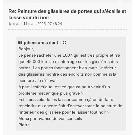
Re: Peinture des glissières de portes qui s'écaille et
laisse voir du noir
M
mardi 11 mars 2025, 07:48:24
e
s
s
pdemeure
a écrit :
a
Bonjour,
g
Je pense racheter une 1007 qui est très propre et n'a
e
que 45.000 km. Je m'interroge sur les glissières des
portes. Les portes fonctionnent bien mais l'intérieur
des glissières montre des endroits noir comme si la
peinture alu s'élevait.
A part l'esthétique, est ce que çà peut venir d'un
probléme mécanique plus grave ?
Est il possible de les laisser comme çà ou de faire
repeindre ou encore finir d'enlever toute la peinture de
l'intérieur des glissière pour le laisser tout noir ?
Merci par avance de vos conseils.
Pierre