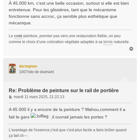
À 45.000 km, c’est une belle occasion, surtout si elle est bien
entretenue. Pour les glissières, tant que le mécanisme
fonctionne sans accroc, ça semble plus esthétique que
mécanique.
Le
code
peinture, premier pas vers une restauration fidèle, un peu
comme le choix d’une coloration végétale adaptée à sa
teinte
naturelle.
H
a
u
t
dartagnan
1007iste de diamant
Re: Problème de peinture sur le rail de portière
M
mardi 11 mars 2025, 21:22:13
e
s
A 45 000 il y a encore de la peinture ? Wahou,comment il a
s
fait le gars
,il ouvrait jamais les portes ?
a
g
L'avantage de l'essence,c'est que c'est plus facile a faire brûler quand
e
ça fait ch---.