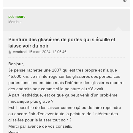
a
u
t
pdemeure
Membre
Peinture des glissières de portes qui s'écaille et
laisse voir du noir
M
vendredi 15 mars 2024, 12:05:46
e
s
Bonjour,
s
Je pense racheter une 1007 qui est très propre et n'a que
a
45.000 km. Je m'interroge sur les glissières des portes. Les
g
portes fonctionnent bien mais l'intérieur des glissières montre
e
des endroits noir comme si la peinture alu s'élevait.
A part l'esthétique, est ce que çà peut venir d'un probléme
mécanique plus grave ?
Est il possible de les laisser comme çà ou de faire repeindre
ou encore finir d'enlever toute la peinture de l'intérieur des
glissière pour le laisser tout noir ?
Merci par avance de vos conseils.
Pierre