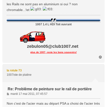
s
les Rails ne sont pas en aluminium si oui ? non
s
chromable...!et
a
g
e
1007 1.4 L HDI Toit ouvrant
zebulon05@club1007.net
plus de 1007, reste les bons souvenirs!
H
a
u
t
la rotule 73
1007iste de platine
Re: Problème de peinture sur le rail de portière
M
mardi 17 mai 2011, 07:45:57
e
s
Non c'est de l'acier mais au départ PSA a choisi de l'acier trés
s