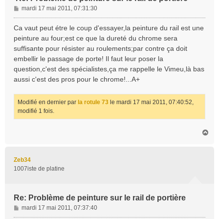
M
mardi 17 mai 2011, 07:31:30
e
s
Ca vaut peut étre le coup d'essayer,la peinture du rail est une
s
peinture au four;est ce que la dureté du chrome sera
a
suffisante pour résister au roulements;par contre ça doit
g
embellir le passage de porte! Il faut leur poser la
e
question,c'est des spécialistes,ça me rappelle le Vimeu,là bas
aussi c'est des pros pour le chrome!...A+
Modifié en dernier par
la rotule 73
le mardi 17 mai 2011, 07:40:52,
modifié 1 fois.
H
a
u
t
Zeb34
1007iste de platine
Re: Problème de peinture sur le rail de portière
M
mardi 17 mai 2011, 07:37:40
e