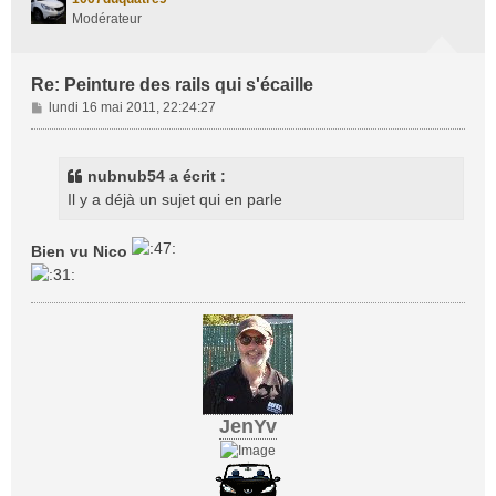
Modérateur
Re: Peinture des rails qui s'écaille
M
lundi 16 mai 2011, 22:24:27
e
s
s
nubnub54 a écrit :
a
Il y a déjà un sujet qui en parle
g
e
Bien vu Nico
JenYv