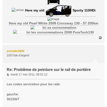
Here my old
Sporty 110HDi
Here my old Pearl White 2008 Crossway 130 - 57 200km
Ici sa consommation
Ici les consommations 2008 PureTech130
H
a
u
t
yvesdm3000
1007iste d'argent
Re: Problème de peinture sur le rail de portière
M
mardi 17 mai 2011, 06:52:12
e
s
Les codes servicebox pour les rails:
s
a
gauche:
g
9033W7
e