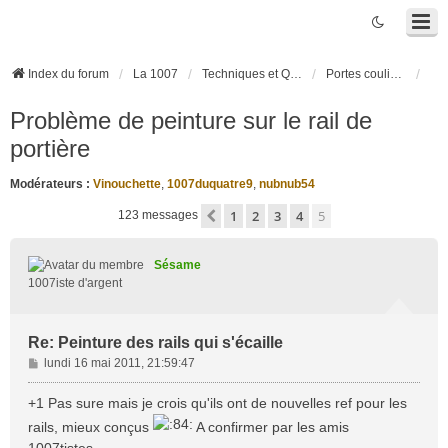
Index du forum
La 1007
Techniques et Questions
Portes coulissantes électriques
Problème de peinture sur le rail de
portière
Modérateurs :
Vinouchette
,
1007duquatre9
,
nubnub54
1
2
3
4
5
Précédente
123 messages
Sésame
1007iste d'argent
Re: Peinture des rails qui s'écaille
M
lundi 16 mai 2011, 21:59:47
e
s
+1 Pas sure mais je crois qu'ils ont de nouvelles ref pour les
s
rails, mieux conçus
A confirmer par les amis
a