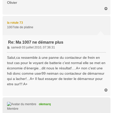
Olivier
H
a
u
t
la rotule 73
1007iste de platine
Re: Ma 1007 ne démarre plus
M
samedi 03 juillet 2010, 07:36:31
e
s
Salut,ca ressemble à une panne du contacteur de frein en
s
tout cas pour le voyant de batterie c'est normal elle se met en
a
économie d'énergie...dit nous le résultat!....A+ non c'est une
g
hdi donc comme user99 neiman ou contacteur de démarreur
e
qui a lacher!...A+ Il faut essayer de tester le démarreur pour
etre sur!!! A+
H
a
u
t
olemarq
Membre