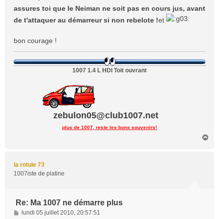
s
assures toi que le Neiman ne soit pas en cours jus, avant
a
de t'attaquer au démarreur si non rebelote !
et
g
e
bon courage !
1007 1.4 L HDI Toit ouvrant
zebulon05@club1007.net
plus de 1007, reste les bons souvenirs!
H
a
u
t
la rotule 73
1007iste de platine
Re: Ma 1007 ne démarre plus
M
lundi 05 juillet 2010, 20:57:51