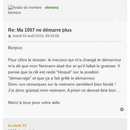
u
t
olemarq
Membre
Re: Ma 1007 ne démarre plus
M
mardi 03 août 2010, 09:43:08
e
s
Bonjour,
s
a
Pour clôre le dossier, le mecano qui m'a changé le démarreur
g
m'a dit que mon Neimann était dur et qu'il fallait le graisser. Il
e
pense que la clé est resté "bloqué" sur la position
"démarrage" et que ça a fait grillé le démarreur.
Donc vos remarques sur le neimann semblent bien fondé !
J'ai donc graissé mon neimann. A priori ce devrait être bon ...
Merci à tous pour votre aide
H
a
u
t
la rotule 73