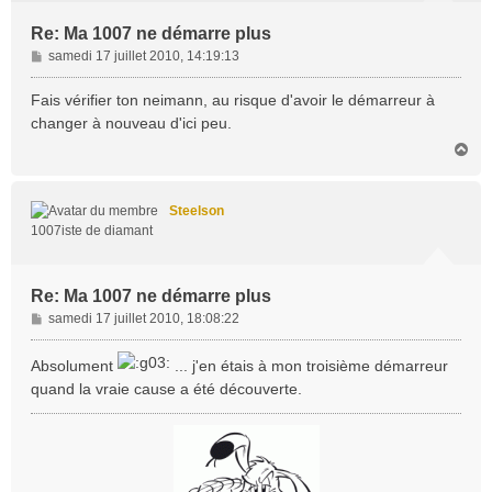
Re: Ma 1007 ne démarre plus
M
samedi 17 juillet 2010, 14:19:13
e
s
Fais vérifier ton neimann, au risque d'avoir le démarreur à
s
changer à nouveau d'ici peu.
a
H
g
a
e
u
t
Steelson
1007iste de diamant
Re: Ma 1007 ne démarre plus
M
samedi 17 juillet 2010, 18:08:22
e
s
Absolument
... j'en étais à mon troisième démarreur
s
quand la vraie cause a été découverte.
a
g
e