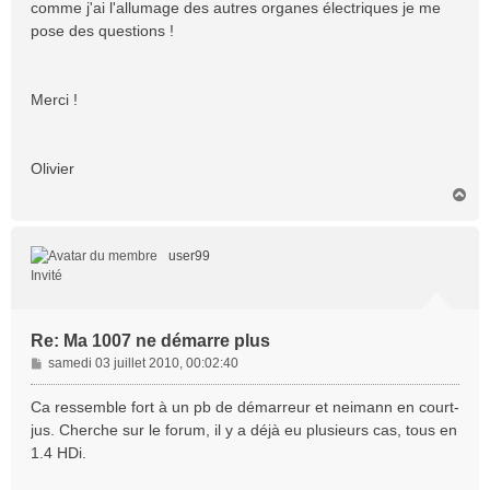
comme j'ai l'allumage des autres organes électriques je me
pose des questions !
Merci !
Olivier
H
a
u
t
user99
Invité
Re: Ma 1007 ne démarre plus
M
samedi 03 juillet 2010, 00:02:40
e
s
Ca ressemble fort à un pb de démarreur et neimann en court-
s
jus. Cherche sur le forum, il y a déjà eu plusieurs cas, tous en
a
1.4 HDi.
g
e