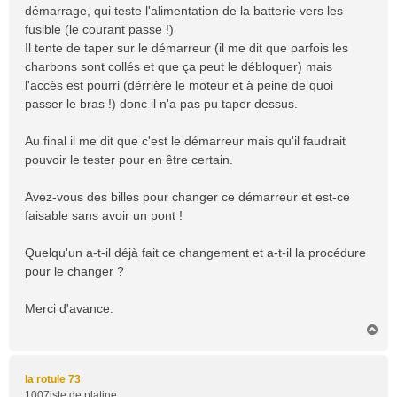
démarrage, qui teste l'alimentation de la batterie vers les
fusible (le courant passe !)
Il tente de taper sur le démarreur (il me dit que parfois les
charbons sont collés et que ça peut le débloquer) mais
l'accès est pourri (dérrière le moteur et à peine de quoi
passer le bras !) donc il n'a pas pu taper dessus.
Au final il me dit que c'est le démarreur mais qu'il faudrait
pouvoir le tester pour en être certain.
Avez-vous des billes pour changer ce démarreur et est-ce
faisable sans avoir un pont !
Quelqu'un a-t-il déjà fait ce changement et a-t-il la procédure
pour le changer ?
Merci d'avance.
H
a
u
t
la rotule 73
1007iste de platine