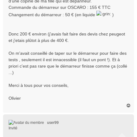
d'une copine de ma fille qui est dépanneur.
Commande du démarreur sur OSCARO : 155 € TTC
Changement du démarreur : 50 € (en liquide
)
Donc 200 € environ (j'avais fait faire des devis chez peugeot
et j'etais plûtot à plus de 400 €.
On m'avait conseillé de taper sur le démarreur pour faire des
tests , seulement il est innacessible (il faut un pont !). Et à
priori c'est pas rare que le démarreur finisse comme ça (collé
...)
Merci à tous pour vos conseils,
Olivier
H
a
u
t
user99
Invité