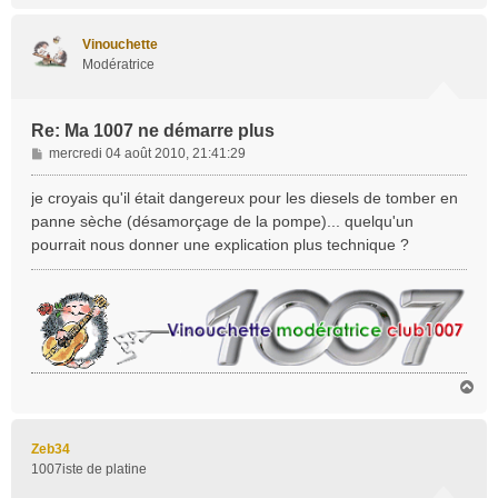
u
t
Vinouchette
Modératrice
Re: Ma 1007 ne démarre plus
M
mercredi 04 août 2010, 21:41:29
e
s
je croyais qu'il était dangereux pour les diesels de tomber en
s
panne sèche (désamorçage de la pompe)... quelqu'un
a
pourrait nous donner une explication plus technique ?
g
e
H
a
u
t
Zeb34
1007iste de platine