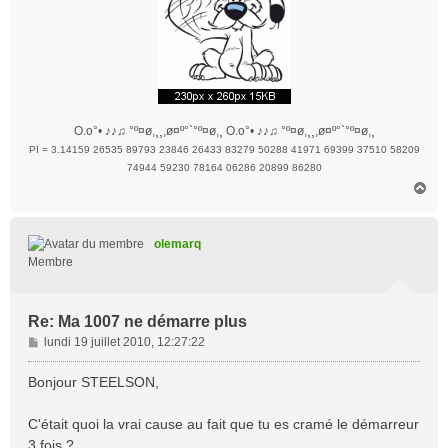
O.o°• ♪♪♫ °º¤ø,¸¸,ø¤º°`°º¤ø,¸ O.o°• ♪♪♫ °º¤ø,¸¸,ø¤º°`°º¤ø,¸
PI = 3.14159 26535 89793 23846 26433 83279 50288 41971 69399 37510 58209
74944 59230 78164 06286 20899 86280
H
a
u
t
olemarq
Membre
Re: Ma 1007 ne démarre plus
M
lundi 19 juillet 2010, 12:27:22
e
s
Bonjour STEELSON,
s
a
C'était quoi la vrai cause au fait que tu es cramé le démarreur
g
3 fois ?