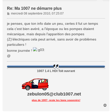
Re: Ma 1007 ne démarre plus
M
mercredi 08 septembre 2010, 07:25:07
e
s
je penses, que ton info date un peu, certes il fut un temps
s
cela c'est bien avéré, a l'époque ou les pompes étaient
a
mécanique, mais depuis l'apparition des pompes
g
(Z)'électriques cela peut arrivé, sans avoir de problèmes
e
particuliers !
bonne journée !
@
1007 1.4 L HDI Toit ouvrant
zebulon05@club1007.net
plus de 1007, reste les bons souvenirs!
H
a