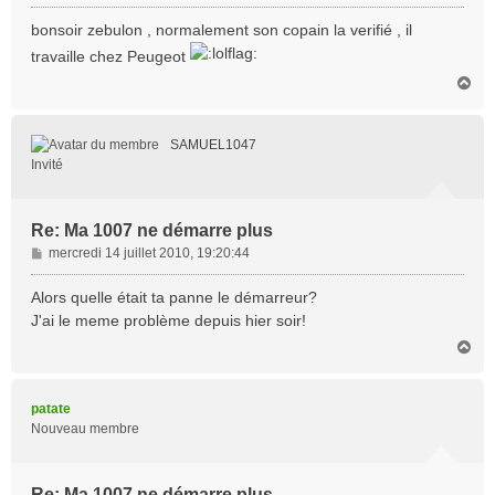
e
s
bonsoir zebulon , normalement son copain la verifié , il
s
travaille chez Peugeot
a
H
g
a
e
u
t
SAMUEL1047
Invité
Re: Ma 1007 ne démarre plus
M
mercredi 14 juillet 2010, 19:20:44
e
s
Alors quelle était ta panne le démarreur?
s
J'ai le meme problème depuis hier soir!
a
H
g
a
e
u
t
patate
Nouveau membre
Re: Ma 1007 ne démarre plus