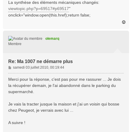
La synthèse des éléments mécaniques changés:
viewtopic.php?p=69517#p69517
"
onclick="window.open(this.href);return false;
H
a
u
t
olemarq
Membre
Re: Ma 1007 ne démarre plus
M
samedi 03 juillet 2010, 00:19:44
e
s
Merci pour la réponse, c'est pas pour me rassurer ... Je dois
s
la récupérer demain, je l'ai abandonné dans le parking du
a
supermarché.
g
e
Je vais la tracter jusque la maison et j'ai un voisin qui bosse
chez Peugeot, je verrais avec lui ...
A suivre !