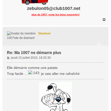
zebulon05@club1007.net
plus de 1007, reste les bons souvenirs!
H
a
u
t
Steelson
1007iste de diamant
Re: Ma 1007 ne démarre plus
M
jeudi 15 juillet 2010, 18:35:30
e
s
Elle démarre comme une patate.
s
Trop facile ...
je vais aller me rafraîchir.
a
g
e