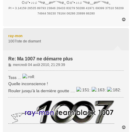
O.o°• ♪♪♫ °º¤ø,¸¸,ø¤º°`°º¤ø,¸ O.o°• ♪♪♫ °º¤ø,¸¸,ø¤º°`°º¤ø,¸
PI = 3.14159 26535 89793 23846 26433 83279 50288 41971 69399 37510 58209
74944 59230 78164 06286 20899 86280
H
a
u
t
ray-mon
1007iste de diamant
Re: Ma 1007 ne démarre plus
M
mercredi 04 août 2010, 21:29:39
e
s
Tsss ...
s
Quelle inconscience !
a
Rouler jusqu'à la dernière goutte ....
g
e
H
a