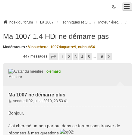
Index du forum
La 1007
Techniques et Questions
Moteur, électronique moteur, boîte robotisée 2-Tronic
Ma 1007 1.4 HDi ne démarre pas
Modérateurs :
Vinouchette
,
1007duquatre9
,
nubnub54
Page
1
sur
18
1
2
3
4
5
18
Suivante
447 messages
…
olemarq
Membre
Ma 1007 ne démarre plus
M
vendredi 02 juillet 2010, 23:53:41
e
s
Bonjour,
s
a
J'ai cherché un peu partout dans ce forum sans trouver de
g
réponses à mes questions
e