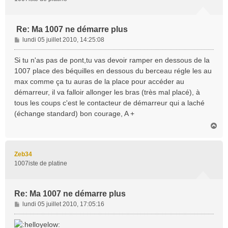
Re: Ma 1007 ne démarre plus
M
lundi 05 juillet 2010, 14:25:08
e
s
Si tu n'as pas de pont,tu vas devoir ramper en dessous de la
s
1007 place des béquilles en dessous du berceau régle les au
a
max comme ça tu auras de la place pour accéder au
g
démarreur, il va falloir allonger les bras (très mal placé), à
e
tous les coups c'est le contacteur de démarreur qui a laché
(échange standard) bon courage, A +
H
a
u
t
Zeb34
1007iste de platine
Re: Ma 1007 ne démarre plus
M
lundi 05 juillet 2010, 17:05:16
e
s