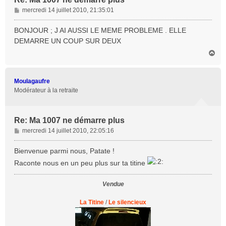
M
mercredi 14 juillet 2010, 21:35:01
e
s
BONJOUR ; J AI AUSSI LE MEME PROBLEME . ELLE
s
DEMARRE UN COUP SUR DEUX
a
H
g
a
e
u
t
Moulagaufre
Modérateur à la retraite
Re: Ma 1007 ne démarre plus
M
mercredi 14 juillet 2010, 22:05:16
e
s
Bienvenue parmi nous, Patate !
s
Raconte nous en un peu plus sur ta titine
a
g
Vendue
e
La Titine
/
Le silencieux