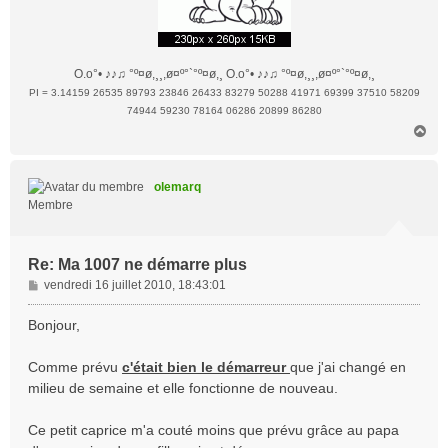
O.o°• ♪♪♫ °º¤ø,¸¸,ø¤º°`°º¤ø,¸ O.o°• ♪♪♫ °º¤ø,¸¸,ø¤º°`°º¤ø,¸
PI = 3.14159 26535 89793 23846 26433 83279 50288 41971 69399 37510 58209
74944 59230 78164 06286 20899 86280
H
a
u
t
olemarq
Membre
Re: Ma 1007 ne démarre plus
M
vendredi 16 juillet 2010, 18:43:01
e
s
Bonjour,
s
a
Comme prévu
c'était bien le démarreur
que j'ai changé en
g
milieu de semaine et elle fonctionne de nouveau.
e
Ce petit caprice m'a couté moins que prévu grâce au papa