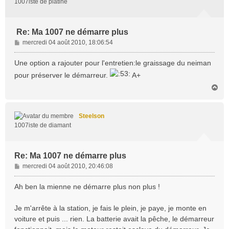
1007iste de platine
Re: Ma 1007 ne démarre plus
M
mercredi 04 août 2010, 18:06:54
e
s
Une option a rajouter pour l'entretien:le graissage du neiman
s
pour préserver le démarreur.
A+
a
H
g
a
e
u
t
Steelson
1007iste de diamant
Re: Ma 1007 ne démarre plus
M
mercredi 04 août 2010, 20:46:08
e
s
Ah ben la mienne ne démarre plus non plus !
s
a
Je m'arrête à la station, je fais le plein, je paye, je monte en
g
voiture et puis ... rien. La batterie avait la pêche, le démarreur
e