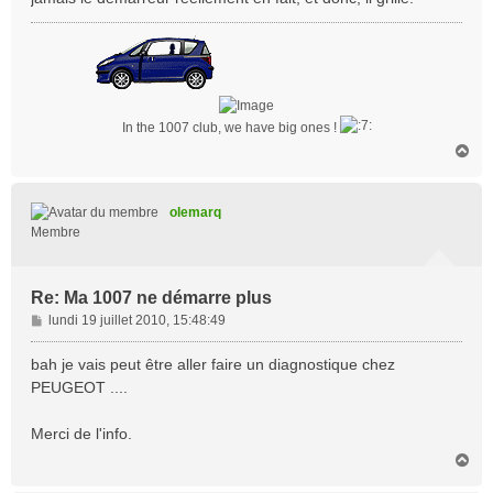
a
g
e
In the 1007 club, we have big ones !
H
a
u
t
olemarq
Membre
Re: Ma 1007 ne démarre plus
M
lundi 19 juillet 2010, 15:48:49
e
s
bah je vais peut être aller faire un diagnostique chez
s
PEUGEOT ....
a
g
Merci de l'info.
e
H
a