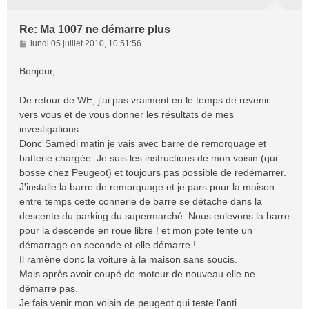
Re: Ma 1007 ne démarre plus
M
lundi 05 juillet 2010, 10:51:56
e
s
Bonjour,
s
a
De retour de WE, j'ai pas vraiment eu le temps de revenir
g
vers vous et de vous donner les résultats de mes
e
investigations.
Donc Samedi matin je vais avec barre de remorquage et
batterie chargée. Je suis les instructions de mon voisin (qui
bosse chez Peugeot) et toujours pas possible de redémarrer.
J'installe la barre de remorquage et je pars pour la maison.
entre temps cette connerie de barre se détache dans la
descente du parking du supermarché. Nous enlevons la barre
pour la descende en roue libre ! et mon pote tente un
démarrage en seconde et elle démarre !
Il ramène donc la voiture à la maison sans soucis.
Mais après avoir coupé de moteur de nouveau elle ne
démarre pas.
Je fais venir mon voisin de peugeot qui teste l'anti