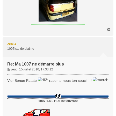
----------------------------------------------------
H
a
u
t
Zeb34
1007iste de platine
Re: Ma 1007 ne démarre plus
M
jeudi 15 juillet 2010, 17:33:12
e
s
VienBenue Patate
raconte nous ton souci !!!!
s
a
g
e
1007 1.4 L HDI Toit ouvrant