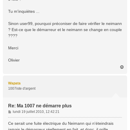
e
Tu m'inquiètes ...
Sinon user99, pourquoi préconiser de faire vérifier le neimann
? Est-ce que le démarreur et le neimann se change en couple
????
Merci
Olivier
H
a
u
t
Wapata
1007iste d'argent
Re: Ma 1007 ne démarre plus
M
lundi 19 juillet 2010, 12:42:21
e
s
Ce serait une fuite électrique du Neimann qui n'éteindrais
s
jamais le démarreur réellement en fait, et donc, il grille.