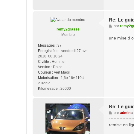
g
e
Re: Le guid
M
par
remy2g
remy2grasse
e
Membre
s
une mine d or
s
Messages :
37
a
Enregistré le :
vendredi 27 avril
g
2018, 00:10:24
e
Civilité :
Homme
Version :
Dolce
Couleur :
Vert Maori
Motorisation :
1,6e 16v 110ch
2Tronic
Kilométrage :
26000
Re: Le guid
M
par
admin
e
s
remise en lig
s