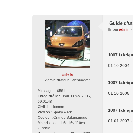
Guide d'uti
M
par
admin
e
s
s
a
1007 fabriqu
g
e
01 10 2004 -
admin
Administrateur - Webmaster
1007 fabriqu
Messages :
6581
01 10 2005 -
Enregistré le :
lundi 08 mai 2006,
09:01:48
Civilité :
Homme
1007 fabriqu
Version :
Sporty Pack
Couleur :
Orange Salamanque
01 01 2007 -
Motorisation :
1,6e 16v 110ch
2Tronic