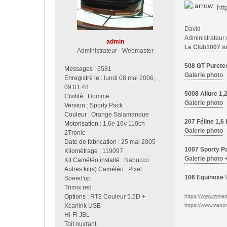
a
htt
g
e
David
Administrateur
admin
Le Club1007 s
Administrateur - Webmaster
508 GT Purete
Messages :
6581
Galerie photo
Enregistré le :
lundi 08 mai 2006,
09:01:48
5008 Allure 1
Civilité :
Homme
Galerie photo
Version :
Sporty Pack
Couleur :
Orange Salamanque
207 Féline 1,
Motorisation :
1,6e 16v 110ch
Galerie photo
2Tronic
Date de fabrication :
25 mai 2005
1007 Sporty Pa
Kilométrage :
119097
Galerie photo 
Kit Caméléo installé :
Nabucco
Autres kit(s) Caméléo :
Pixel
106 Equinoxe
V
Speed'up
Trimix red
Options :
RT3 Couleur 5.5D +
https://www.miniatu
Xcarlink USB
https://www.manon-
Hi-Fi JBL
Toit ouvrant