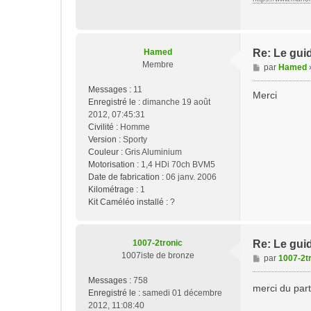
Hamed
Re: Le guid
Membre
M
par
Hamed
e
Messages :
11
s
Merci
Enregistré le :
dimanche 19 août
s
2012, 07:45:31
a
Civilité :
Homme
g
Version :
Sporty
e
Couleur :
Gris Aluminium
Motorisation :
1,4 HDi 70ch BVM5
Date de fabrication :
06 janv. 2006
Kilométrage :
1
Kit Caméléo installé :
?
1007-2tronic
Re: Le guid
1007iste de bronze
M
par
1007-2t
e
Messages :
758
s
merci du par
Enregistré le :
samedi 01 décembre
s
2012, 11:08:40
a