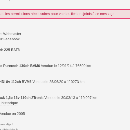
as les permissions nécessaires pour voir les fichiers joints à ce message.
 et Webmaster
ur Facebook
ch 225 EAT8
,2e Puretech 130ch BVM6
Vendue le 12/01/24 à 76500 km
6 HDi 8v 112ch BVM6
Vendue le 25/06/20 à 110273 km
ck 1,6e 16v 110ch 2Tronic
Vendue le 30/03/13 à 119 097 km.
+ historique
endue en 2005
res.dlgr.fr
bibliophile.fr