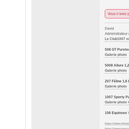
Vous n’avez p
David
Administrateur
Le Club1007 s
508 GT Purete
Galerie photo
5008 Allure 1
Galerie photo
207 Féline 1,
Galerie photo
1007 Sporty Pa
Galerie photo 
106 Equinoxe
V
https://www.miniatu
https://www.manon-