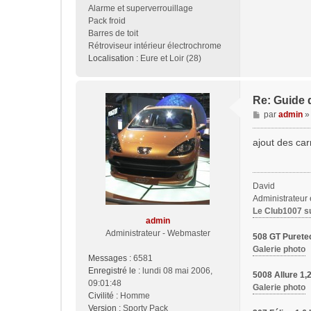
Alarme et superverrouillage
Pack froid
Barres de toit
Rétroviseur intérieur électrochrome
Localisation :
Eure et Loir (28)
Re: Guide d
M
par
admin
e
s
ajout des car
s
a
g
David
e
Administrateur
Le Club1007 s
admin
Administrateur - Webmaster
508 GT Purete
Galerie photo
Messages :
6581
Enregistré le :
lundi 08 mai 2006,
5008 Allure 1
09:01:48
Galerie photo
Civilité :
Homme
Version :
Sporty Pack