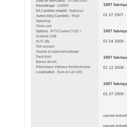
Date de fabrication :
25 mai 2005
1007 fabriqu
Kilométrage :
119097
Kit Caméléo installé :
Nabucco
01 07 2007 -
Autres kit(s) Caméléo :
Pixel
Speed'up
Trimix red
1007 fabriqu
Options :
RT3 Couleur 5.5D +
Xcarlink USB
01 04 2008 -
Hi-Fi JBL
Toit ouvrant
Alarme et superverrouillage
Pack froid
1007 fabriqu
Barres de toit
Rétroviseur intérieur électrochrome
01 12 2008 -
Localisation :
Eure et Loir (28)
1007 fabriqué
01 07 2009 -
carnet entret
carnet entret