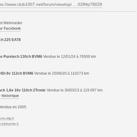
ps://www.club1007.net/forum/viewtopi ... 028#p78028
 et Webmaster
ur Facebook
ch 225 EAT8
,2e Puretech 130ch BVM6
Vendue le 12/01/24 à 76500 km
6 HDi 8v 112ch BVM6
Vendue le 25/06/20 à 110273 km
ck 1,6e 16v 110ch 2Tronic
Vendue le 30/03/13 à 119 097 km.
+ historique
endue en 2005
res.dlgr.fr
bibliophile.fr