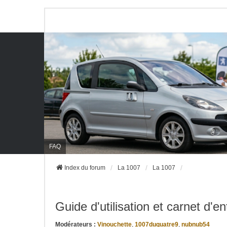
FAQ
Index du forum
La 1007
La 1007
Guide d'utilisation et carnet d'en
Modérateurs :
Vinouchette
,
1007duquatre9
,
nubnub54