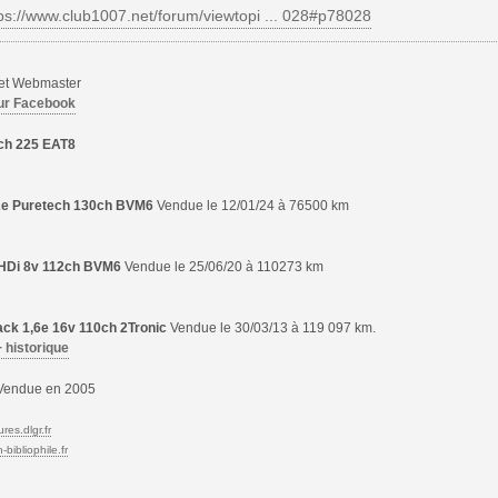
ps://www.club1007.net/forum/viewtopi ... 028#p78028
 et Webmaster
ur Facebook
ch 225 EAT8
,2e Puretech 130ch BVM6
Vendue le 12/01/24 à 76500 km
6 HDi 8v 112ch BVM6
Vendue le 25/06/20 à 110273 km
ck 1,6e 16v 110ch 2Tronic
Vendue le 30/03/13 à 119 097 km.
+ historique
endue en 2005
res.dlgr.fr
bibliophile.fr