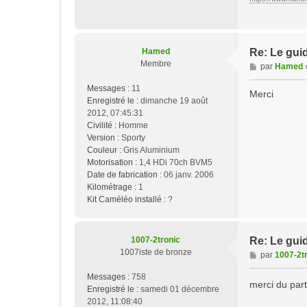
Hamed
Re: Le guid
Membre
M
par
Hamed
e
Messages :
11
s
Merci
Enregistré le :
dimanche 19 août
s
2012, 07:45:31
a
Civilité :
Homme
g
Version :
Sporty
e
Couleur :
Gris Aluminium
Motorisation :
1,4 HDi 70ch BVM5
Date de fabrication :
06 janv. 2006
Kilométrage :
1
Kit Caméléo installé :
?
1007-2tronic
Re: Le guid
1007iste de bronze
M
par
1007-2t
e
Messages :
758
s
merci du par
Enregistré le :
samedi 01 décembre
s
2012, 11:08:40
a