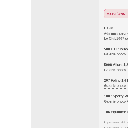
Vous n’avez p
David
Administrateur
Le Club1007 s
508 GT Purete
Galerie photo
5008 Allure 1
Galerie photo
207 Féline 1,
Galerie photo
1007 Sporty Pa
Galerie photo 
106 Equinoxe
V
https://www.miniatu
https://www.manon-