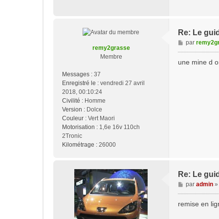
g
e
Re: Le guid
M
par
remy2g
remy2grasse
e
Membre
s
une mine d or
s
Messages :
37
a
Enregistré le :
vendredi 27 avril
g
2018, 00:10:24
e
Civilité :
Homme
Version :
Dolce
Couleur :
Vert Maori
Motorisation :
1,6e 16v 110ch
2Tronic
Kilométrage :
26000
Re: Le guid
M
par
admin
e
s
remise en lig
s