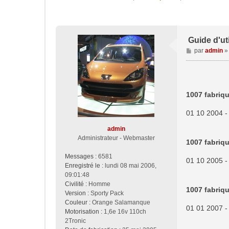
Guide d'uti
M
par
admin
e
s
s
a
1007 fabriqu
g
e
01 10 2004 -
admin
Administrateur - Webmaster
1007 fabriqu
Messages :
6581
01 10 2005 -
Enregistré le :
lundi 08 mai 2006,
09:01:48
Civilité :
Homme
1007 fabriqu
Version :
Sporty Pack
Couleur :
Orange Salamanque
01 01 2007 -
Motorisation :
1,6e 16v 110ch
2Tronic