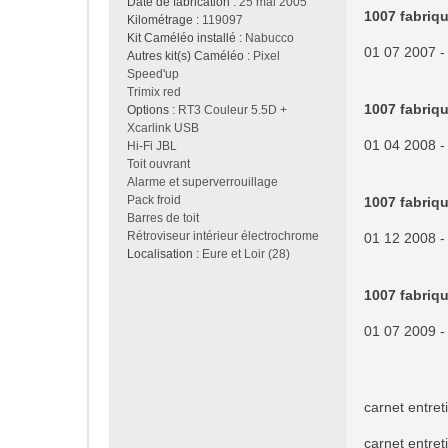
Date de fabrication :
25 mai 2005
1007 fabriqu
Kilométrage :
119097
Kit Caméléo installé :
Nabucco
01 07 2007 -
Autres kit(s) Caméléo :
Pixel
Speed'up
Trimix red
1007 fabriqu
Options :
RT3 Couleur 5.5D +
Xcarlink USB
01 04 2008 -
Hi-Fi JBL
Toit ouvrant
Alarme et superverrouillage
Pack froid
1007 fabriqu
Barres de toit
Rétroviseur intérieur électrochrome
01 12 2008 -
Localisation :
Eure et Loir (28)
1007 fabriqué
01 07 2009 -
carnet entret
carnet entret