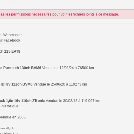
as les permissions nécessaires pour voir les fichiers joints à ce message.
 et Webmaster
ur Facebook
ch 225 EAT8
,2e Puretech 130ch BVM6
Vendue le 12/01/24 à 76500 km
6 HDi 8v 112ch BVM6
Vendue le 25/06/20 à 110273 km
ck 1,6e 16v 110ch 2Tronic
Vendue le 30/03/13 à 119 097 km.
+ historique
endue en 2005
res.dlgr.fr
bibliophile.fr