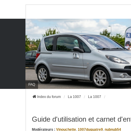
FAQ
Index du forum
La 1007
La 1007
Guide d'utilisation et carnet d'en
Modérateurs :
Vinouchette
,
1007duquatre9
,
nubnub54