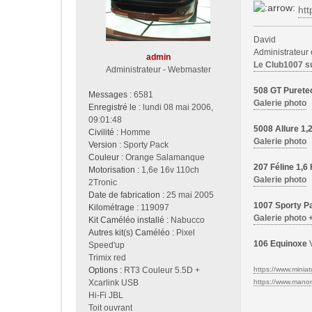
a
htt
g
e
David
Administrateur
admin
Le Club1007 s
Administrateur - Webmaster
508 GT Purete
Messages :
6581
Galerie photo
Enregistré le :
lundi 08 mai 2006,
09:01:48
5008 Allure 1
Civilité :
Homme
Galerie photo
Version :
Sporty Pack
Couleur :
Orange Salamanque
207 Féline 1,
Motorisation :
1,6e 16v 110ch
Galerie photo
2Tronic
Date de fabrication :
25 mai 2005
1007 Sporty Pa
Kilométrage :
119097
Galerie photo 
Kit Caméléo installé :
Nabucco
Autres kit(s) Caméléo :
Pixel
106 Equinoxe
V
Speed'up
Trimix red
Options :
RT3 Couleur 5.5D +
https://www.miniatu
Xcarlink USB
https://www.manon-
Hi-Fi JBL
Toit ouvrant