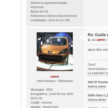
Alarme et superverrouillage
Pack froid
Barres de toit
Rétroviseur intérieur électrochrome
Localisation :
Eure et Loir (28)
Re: Guide d
M
par
admin
e
s
ajout des car
s
a
g
David
e
Administrateur
Le Club1007 s
admin
Administrateur - Webmaster
508 GT Purete
Galerie photo
Messages :
6581
Enregistré le :
lundi 08 mai 2006,
5008 Allure 1
09:01:48
Galerie photo
Civilité :
Homme
Version :
Sporty Pack