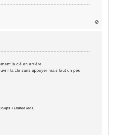
H
a
u
t
ement la clé en arrière.
 ouvrir la clé sans appuyer mais faut un peu
Philips + Bande leds,