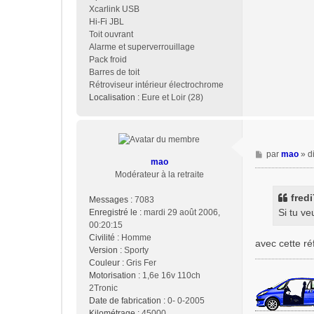
Xcarlink USB
Hi-Fi JBL
Toit ouvrant
Alarme et superverrouillage
Pack froid
Barres de toit
Rétroviseur intérieur électrochrome
Localisation :
Eure et Loir (28)
M
par
mao
»
d
mao
e
Modérateur à la retraite
s
s
fredi
Messages :
7083
a
Si tu ve
Enregistré le :
mardi 29 août 2006,
g
00:20:15
e
Civilité :
Homme
avec cette ré
Version :
Sporty
Couleur :
Gris Fer
Motorisation :
1,6e 16v 110ch
2Tronic
Date de fabrication :
0- 0-2005
Kilométrage :
45000