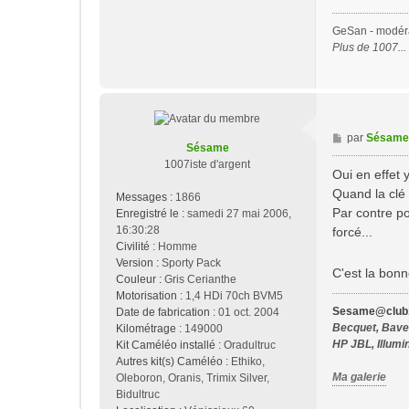
GeSan - modérat
Plus de 1007..
M
par
Sésame
Sésame
e
1007iste d'argent
s
Oui en effet y
s
Quand la clé 
Messages :
1866
a
Par contre po
Enregistré le :
samedi 27 mai 2006,
g
16:30:28
forcé...
e
Civilité :
Homme
Version :
Sporty Pack
C'est la bon
Couleur :
Gris Cerianthe
Motorisation :
1,4 HDi 70ch BVM5
Sesame@club1
Date de fabrication :
01 oct. 2004
Becquet, Bavet
Kilométrage :
149000
HP JBL, Illumi
Kit Caméléo installé :
Oradultruc
Autres kit(s) Caméléo :
Ethiko,
Ma galerie
Oleboron, Oranis, Trimix Silver,
Bidultruc