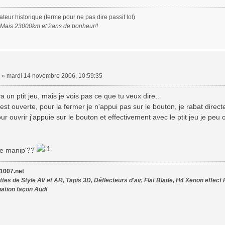
eur historique (terme pour ne pas dire passif lol)
. Mais 23000km et 2ans de bonheur!!
»
mardi 14 novembre 2006, 10:59:35
a un ptit jeu, mais je vois pas ce que tu veux dire..
est ouverte, pour la fermer je n'appui pas sur le bouton, je rabat direct
ur ouvrir j'appuie sur le bouton et effectivement avec le ptit jeu je peu
ne manip'??
007.net
tes de Style AV et AR, Tapis 3D, Déflecteurs d'air, Flat Blade, H4 Xenon effect 
nation façon Audi