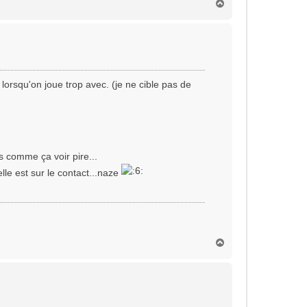
H
a
u
t
 lorsqu'on joue trop avec. (je ne cible pas de
s comme ça voir pire...
elle est sur le contact...naze
H
a
u
t