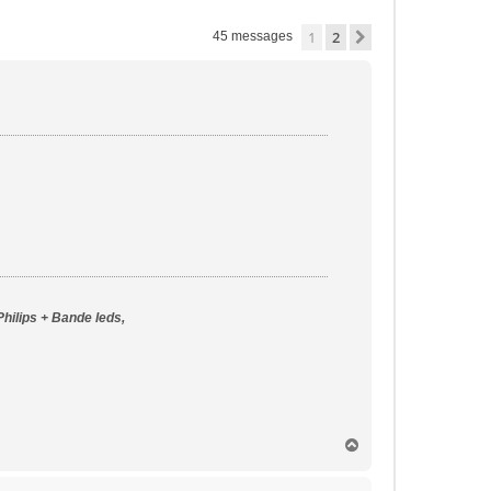
1
2
Suivante
45 messages
Philips + Bande leds,
H
a
u