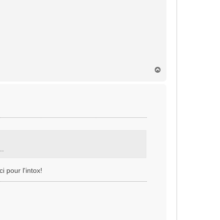
H
a
u
t
..
i pour l'intox!