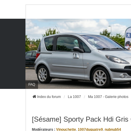
FAQ
Index du forum
La 1007
Ma 1007 - Galerie photos
[Sésame] Sporty Pack Hdi Gris 
Modérateurs :
Vinouchette
,
1007duquatre9
,
nubnub54