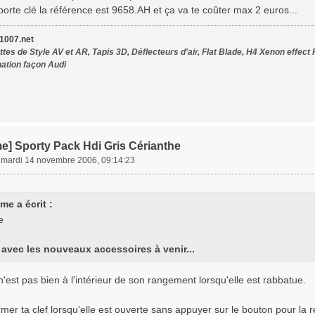
 porte clé la référence est 9658.AH et ça va te coûter max 2 euros...
007.net
tes de Style AV et AR, Tapis 3D, Déflecteurs d'air, Flat Blade, H4 Xenon effect 
nation façon Audi
e] Sporty Pack Hdi Gris Cérianthe
»
mardi 14 novembre 2006, 09:14:23
me a écrit :
avec les nouveaux accessoires à venir...
f n'est pas bien à l'intérieur de son rangement lorsqu'elle est rabbatue.
mer ta clef lorsqu'elle est ouverte sans appuyer sur le bouton pour la 