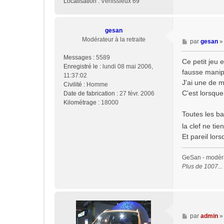
Localisation :
Vénissieux 69
gesan
Modérateur à la retraite
M
par
gesan
e
Messages :
5589
s
Ce petit jeu 
Enregistré le :
lundi 08 mai 2006,
s
fausse manipe
11:37:02
a
J'ai une de m
Civilité :
Homme
g
C'est lorsque 
Date de fabrication :
27 févr. 2006
e
Kilométrage :
18000
Toutes les ba
la clef ne tie
Et pareil lor
GeSan - modérat
Plus de 1007..
M
par
admin