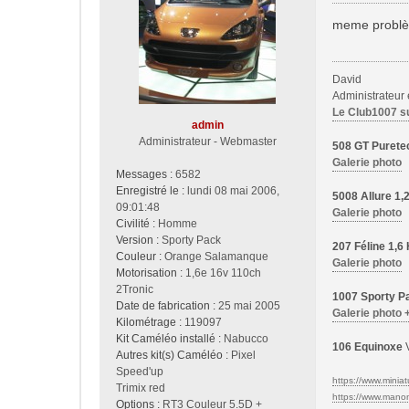
e
s
meme problème
s
a
g
David
e
Administrateur
Le Club1007 s
admin
Administrateur - Webmaster
508 GT Purete
Galerie photo
Messages :
6582
Enregistré le :
lundi 08 mai 2006,
5008 Allure 1
09:01:48
Galerie photo
Civilité :
Homme
Version :
Sporty Pack
207 Féline 1,
Couleur :
Orange Salamanque
Galerie photo
Motorisation :
1,6e 16v 110ch
2Tronic
1007 Sporty Pa
Date de fabrication :
25 mai 2005
Galerie photo 
Kilométrage :
119097
Kit Caméléo installé :
Nabucco
106 Equinoxe
V
Autres kit(s) Caméléo :
Pixel
Speed'up
https://www.miniatu
Trimix red
https://www.manon-
Options :
RT3 Couleur 5.5D +