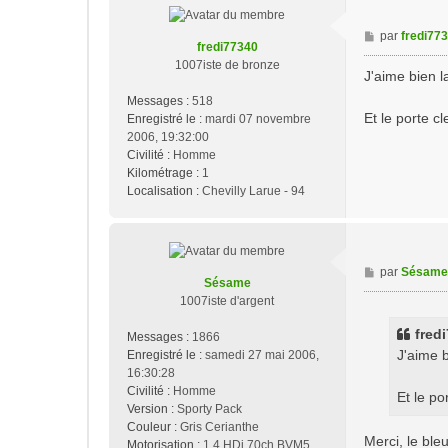
M
par
fredi77
fredi77340
e
1007iste de bronze
s
J'aime bien l
s
Messages :
518
a
Et le porte cl
Enregistré le :
mardi 07 novembre
g
2006, 19:32:00
e
Civilité :
Homme
Kilométrage :
1
Localisation :
Chevilly Larue - 94
M
par
Sésame
Sésame
e
1007iste d'argent
s
s
fredi
Messages :
1866
a
J'aime b
Enregistré le :
samedi 27 mai 2006,
g
16:30:28
e
Civilité :
Homme
Et le po
Version :
Sporty Pack
Couleur :
Gris Cerianthe
Merci, le ble
Motorisation :
1,4 HDi 70ch BVM5