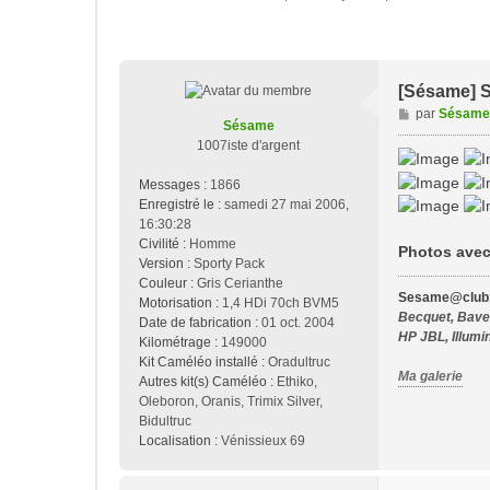
[Sésame] S
M
par
Sésame
Sésame
e
1007iste d'argent
s
s
Messages :
1866
a
Enregistré le :
samedi 27 mai 2006,
g
16:30:28
e
Civilité :
Homme
Photos avec 
Version :
Sporty Pack
Couleur :
Gris Cerianthe
Sesame@club1
Motorisation :
1,4 HDi 70ch BVM5
Becquet, Bavet
Date de fabrication :
01 oct. 2004
HP JBL, Illumi
Kilométrage :
149000
Kit Caméléo installé :
Oradultruc
Ma galerie
Autres kit(s) Caméléo :
Ethiko,
Oleboron, Oranis, Trimix Silver,
Bidultruc
Localisation :
Vénissieux 69