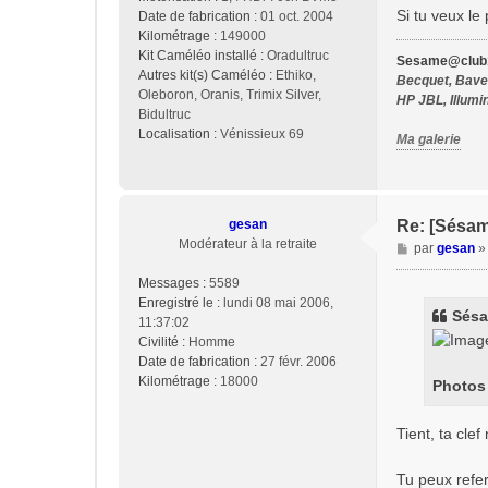
Si tu veux le
Date de fabrication :
01 oct. 2004
Kilométrage :
149000
Kit Caméléo installé :
Oradultruc
Sesame@club1
Autres kit(s) Caméléo :
Ethiko,
Becquet, Bavet
Oleboron, Oranis, Trimix Silver,
HP JBL, Illumi
Bidultruc
Localisation :
Vénissieux 69
Ma galerie
gesan
Re: [Sésam
Modérateur à la retraite
M
par
gesan
e
Messages :
5589
s
Enregistré le :
lundi 08 mai 2006,
s
Sésa
11:37:02
a
Civilité :
Homme
g
Date de fabrication :
27 févr. 2006
e
Kilométrage :
18000
Photos 
Tient, ta cle
Tu peux refer