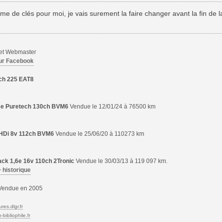
 de clés pour moi, je vais surement la faire changer avant la fin de l
 et Webmaster
ur Facebook
ch 225 EAT8
,2e Puretech 130ch BVM6
Vendue le 12/01/24 à 76500 km
6 HDi 8v 112ch BVM6
Vendue le 25/06/20 à 110273 km
ck 1,6e 16v 110ch 2Tronic
Vendue le 30/03/13 à 119 097 km.
+ historique
endue en 2005
res.dlgr.fr
bibliophile.fr