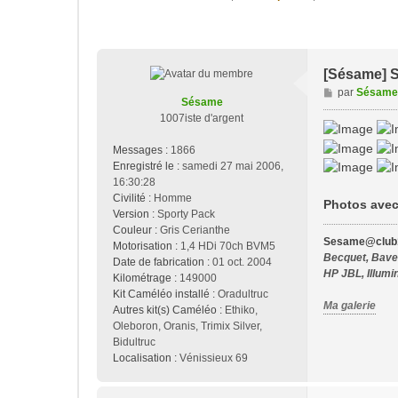
[Sésame] S
M
par
Sésame
Sésame
e
1007iste d'argent
s
s
Messages :
1866
a
Enregistré le :
samedi 27 mai 2006,
g
16:30:28
e
Civilité :
Homme
Photos avec 
Version :
Sporty Pack
Couleur :
Gris Cerianthe
Sesame@club1
Motorisation :
1,4 HDi 70ch BVM5
Becquet, Bavet
Date de fabrication :
01 oct. 2004
HP JBL, Illumi
Kilométrage :
149000
Kit Caméléo installé :
Oradultruc
Ma galerie
Autres kit(s) Caméléo :
Ethiko,
Oleboron, Oranis, Trimix Silver,
Bidultruc
Localisation :
Vénissieux 69