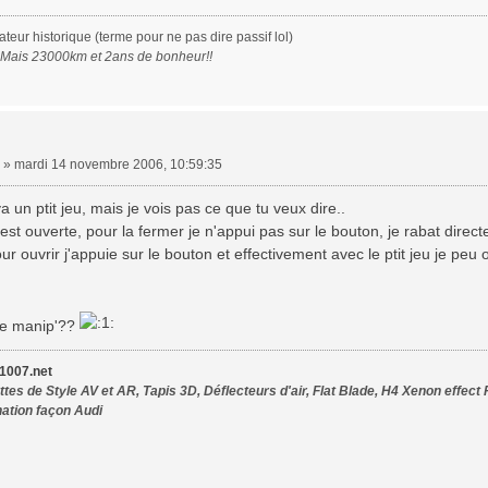
eur historique (terme pour ne pas dire passif lol)
. Mais 23000km et 2ans de bonheur!!
»
mardi 14 novembre 2006, 10:59:35
a un ptit jeu, mais je vois pas ce que tu veux dire..
est ouverte, pour la fermer je n'appui pas sur le bouton, je rabat direct
ur ouvrir j'appuie sur le bouton et effectivement avec le ptit jeu je peu
ne manip'??
007.net
tes de Style AV et AR, Tapis 3D, Déflecteurs d'air, Flat Blade, H4 Xenon effect 
nation façon Audi