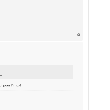
H
a
u
t
..
i pour l'intox!