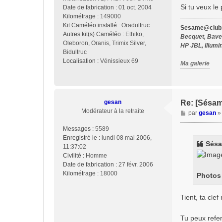
Si tu veux le
Date de fabrication :
01 oct. 2004
Kilométrage :
149000
Kit Caméléo installé :
Oradultruc
Sesame@club1
Autres kit(s) Caméléo :
Ethiko,
Becquet, Bavet
Oleboron, Oranis, Trimix Silver,
HP JBL, Illumi
Bidultruc
Localisation :
Vénissieux 69
Ma galerie
gesan
Re: [Sésam
Modérateur à la retraite
M
par
gesan
e
Messages :
5589
s
Enregistré le :
lundi 08 mai 2006,
s
Sésa
11:37:02
a
Civilité :
Homme
g
Date de fabrication :
27 févr. 2006
e
Kilométrage :
18000
Photos 
Tient, ta cle
Tu peux refer