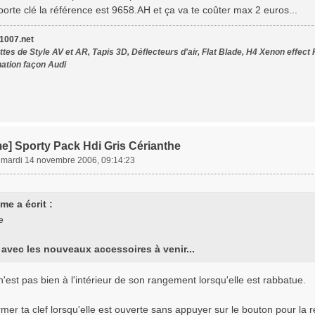
 porte clé la référence est 9658.AH et ça va te coûter max 2 euros...
007.net
tes de Style AV et AR, Tapis 3D, Déflecteurs d'air, Flat Blade, H4 Xenon effect 
nation façon Audi
e] Sporty Pack Hdi Gris Cérianthe
»
mardi 14 novembre 2006, 09:14:23
me a écrit :
avec les nouveaux accessoires à venir...
f n'est pas bien à l'intérieur de son rangement lorsqu'elle est rabbatue.
mer ta clef lorsqu'elle est ouverte sans appuyer sur le bouton pour la 