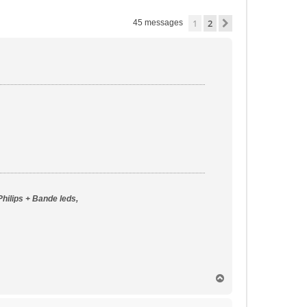
1
2
Suivante
45 messages
Philips + Bande leds,
H
a
u