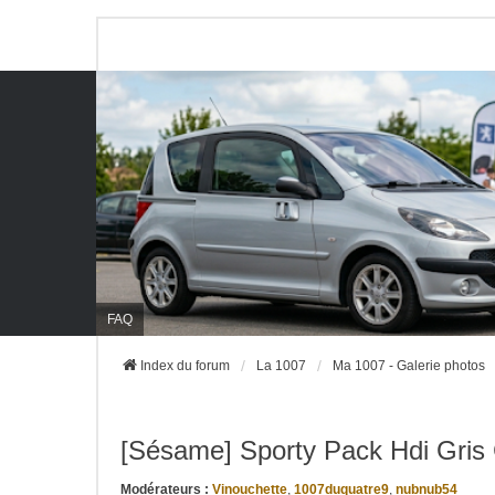
FAQ
Index du forum
La 1007
Ma 1007 - Galerie photos
[Sésame] Sporty Pack Hdi Gris 
Modérateurs :
Vinouchette
,
1007duquatre9
,
nubnub54