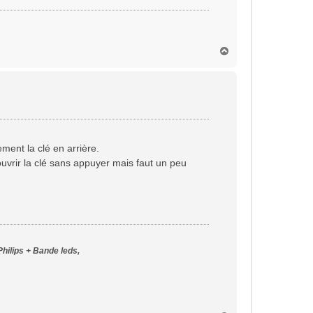
H
a
u
t
ement la clé en arrière.
 ouvrir la clé sans appuyer mais faut un peu
Philips + Bande leds,