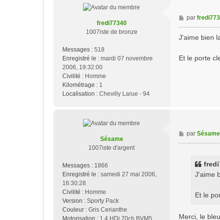
M
par
fredi77
fredi77340
e
1007iste de bronze
s
J'aime bien l
s
Messages :
518
a
Et le porte cl
Enregistré le :
mardi 07 novembre
g
2006, 19:32:00
e
Civilité :
Homme
Kilométrage :
1
Localisation :
Chevilly Larue - 94
M
par
Sésame
Sésame
e
1007iste d'argent
s
s
fredi
Messages :
1866
a
J'aime b
Enregistré le :
samedi 27 mai 2006,
g
16:30:28
e
Civilité :
Homme
Et le po
Version :
Sporty Pack
Couleur :
Gris Cerianthe
Merci, le ble
Motorisation :
1,4 HDi 70ch BVM5