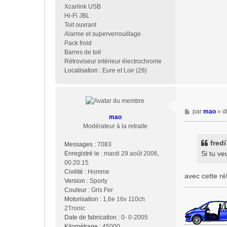
Xcarlink USB
Hi-Fi JBL
Toit ouvrant
Alarme et superverrouillage
Pack froid
Barres de toit
Rétroviseur intérieur électrochrome
Localisation :
Eure et Loir (28)
M
par
mao
»
d
mao
e
Modérateur à la retraite
s
s
fredi
Messages :
7083
a
Si tu ve
Enregistré le :
mardi 29 août 2006,
g
00:20:15
e
Civilité :
Homme
avec cette ré
Version :
Sporty
Couleur :
Gris Fer
Motorisation :
1,6e 16v 110ch
2Tronic
Date de fabrication :
0- 0-2005
Kilométrage :
45000