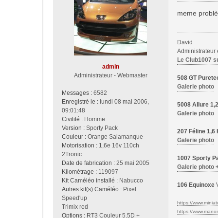
e
s
meme problème
s
a
g
David
e
Administrateur
Le Club1007 s
admin
Administrateur - Webmaster
508 GT Purete
Galerie photo
Messages :
6582
Enregistré le :
lundi 08 mai 2006,
5008 Allure 1
09:01:48
Galerie photo
Civilité :
Homme
Version :
Sporty Pack
207 Féline 1,
Couleur :
Orange Salamanque
Galerie photo
Motorisation :
1,6e 16v 110ch
2Tronic
1007 Sporty Pa
Date de fabrication :
25 mai 2005
Galerie photo 
Kilométrage :
119097
Kit Caméléo installé :
Nabucco
106 Equinoxe
V
Autres kit(s) Caméléo :
Pixel
Speed'up
https://www.miniatu
Trimix red
https://www.manon-
Options :
RT3 Couleur 5.5D +