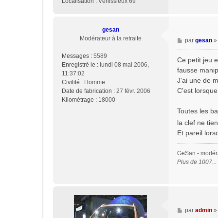
Localisation :
Vénissieux 69
gesan
Modérateur à la retraite
M
par
gesan
e
Messages :
5589
s
Ce petit jeu 
Enregistré le :
lundi 08 mai 2006,
s
fausse manipe
11:37:02
a
J'ai une de m
Civilité :
Homme
g
C'est lorsque 
Date de fabrication :
27 févr. 2006
e
Kilométrage :
18000
Toutes les ba
la clef ne tie
Et pareil lor
GeSan - modérat
Plus de 1007..
M
par
admin