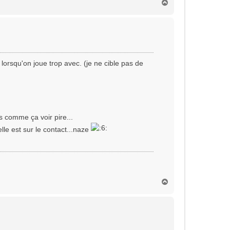
H
a
u
t
 lorsqu'on joue trop avec. (je ne cible pas de
s comme ça voir pire...
elle est sur le contact...naze
H
a
u
t