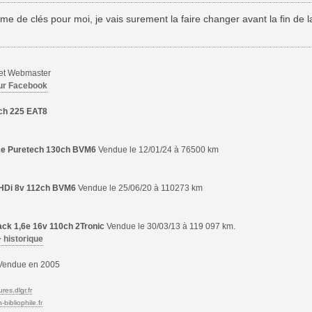
 de clés pour moi, je vais surement la faire changer avant la fin de l
 et Webmaster
ur Facebook
ch 225 EAT8
,2e Puretech 130ch BVM6
Vendue le 12/01/24 à 76500 km
6 HDi 8v 112ch BVM6
Vendue le 25/06/20 à 110273 km
ck 1,6e 16v 110ch 2Tronic
Vendue le 30/03/13 à 119 097 km.
+ historique
endue en 2005
res.dlgr.fr
bibliophile.fr