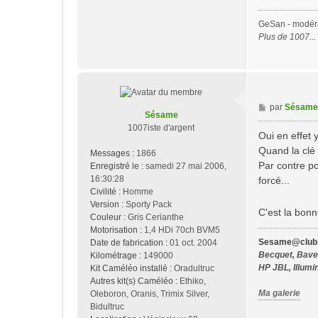
GeSan - modérat
Plus de 1007..
M
par
Sésame
Sésame
e
1007iste d'argent
s
Oui en effet y
s
Quand la clé 
Messages :
1866
a
Par contre po
Enregistré le :
samedi 27 mai 2006,
g
16:30:28
forcé...
e
Civilité :
Homme
Version :
Sporty Pack
C'est la bon
Couleur :
Gris Cerianthe
Motorisation :
1,4 HDi 70ch BVM5
Sesame@club1
Date de fabrication :
01 oct. 2004
Becquet, Bavet
Kilométrage :
149000
HP JBL, Illumi
Kit Caméléo installé :
Oradultruc
Autres kit(s) Caméléo :
Ethiko,
Ma galerie
Oleboron, Oranis, Trimix Silver,
Bidultruc