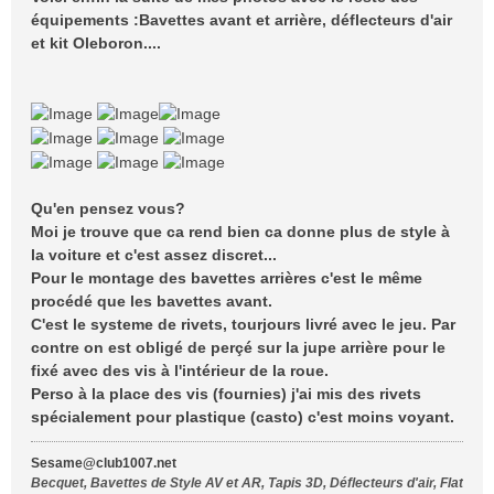
s
équipements :Bavettes avant et arrière, déflecteurs d'air
a
et kit Oleboron....
g
e
Qu'en pensez vous?
Moi je trouve que ca rend bien ca donne plus de style à
la voiture et c'est assez discret...
Pour le montage des bavettes arrières c'est le même
procédé que les bavettes avant.
C'est le systeme de rivets, tourjours livré avec le jeu. Par
contre on est obligé de perçé sur la jupe arrière pour le
fixé avec des vis à l'intérieur de la roue.
Perso à la place des vis (fournies) j'ai mis des rivets
spécialement pour plastique (casto) c'est moins voyant.
Sesame@club1007.net
Becquet, Bavettes de Style AV et AR, Tapis 3D, Déflecteurs d'air, Flat