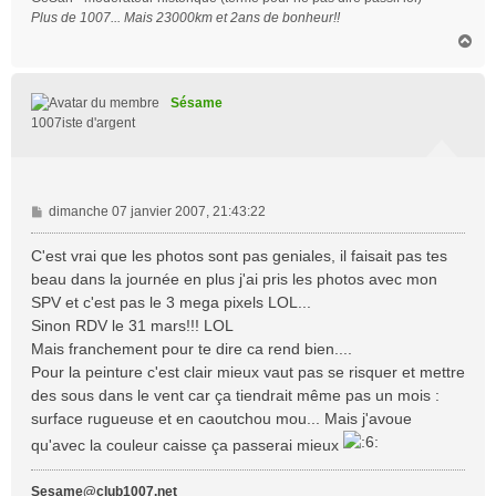
Plus de 1007... Mais 23000km et 2ans de bonheur!!
H
a
u
t
Sésame
1007iste d'argent
M
dimanche 07 janvier 2007, 21:43:22
e
s
C'est vrai que les photos sont pas geniales, il faisait pas tes
s
beau dans la journée en plus j'ai pris les photos avec mon
a
SPV et c'est pas le 3 mega pixels LOL...
g
Sinon RDV le 31 mars!!! LOL
e
Mais franchement pour te dire ca rend bien....
Pour la peinture c'est clair mieux vaut pas se risquer et mettre
des sous dans le vent car ça tiendrait même pas un mois :
surface rugueuse et en caoutchou mou... Mais j'avoue
qu'avec la couleur caisse ça passerai mieux
Sesame@club1007.net