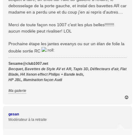
a
debosselage de la porte gauche, et instal des bavettes AR car
g
madame en a perdu une et du coup j'en ai repris d'autres....
e
Merci de toute façon nos 1007 c'est les plus belles!!!!!!!!
aucun modèle peut rivaliser! LOL
Prochaine étape les jantes eveanys ou sur un élan de folie la
double sortie RC
Sesame@club1007.net
Becquet, Bavettes de Style AV et AR, Tapis 3D, Déflecteurs d'air, Flat
Blade, H4 Xenon effect Philips + Bande leds,
HP JBL, Illumination façon Audi
Ma galerie
H
a
u
t
gesan
Modérateur à la retraite