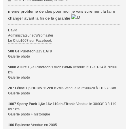
e
s
meme problème de clés pour moi, je vais surement la faire
s
changer avant la fin de la garantie
a
g
David
e
Administrateur et Webmaster
Le Club1007 sur Facebook
508 GT Puretech 225 EAT8
Galerie photo
5008 Allure 1,2e Puretech 130ch BVM6
Vendue le 12/01/24 à 76500
km
Galerie photo
207 Féline 1,6 HDi 8v 112ch BVM6
Vendue le 25/06/20 à 110273 km
Galerie photo
1007 Sporty Pack 1,6e 16v 110ch 2Tronic
Vendue le 30/03/13 à 119
097 km.
Galerie photo + historique
106 Equinoxe
Vendue en 2005