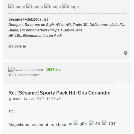
g
e
Sesame@club1007.net
Becquet, Bavettes de Style AV et AR, Tapis 3D, Déflecteurs d'air, Flat
Blade, H4 Xenon effect Philips + Bande leds,
HP JBL, Illumination façon Audi
Ma galerie
H
a
u
t
1007tlse
1007iste de bronze
Re: [Sésame] Sporty Pack Hdi Gris Cérianthe
M
mardi 14 avril 2009, 19:06:45
e
s
slt,
s
a
Magnifique, vraiment trop beau !!!
g
e