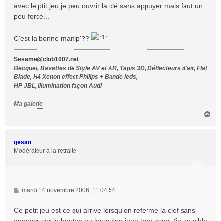
avec le ptit jeu je peu ouvrir la clé sans appuyer mais faut un
peu forcé...
C'est la bonne manip'??
Sesame@club1007.net
Becquet, Bavettes de Style AV et AR, Tapis 3D, Déflecteurs d'air, Flat
Blade, H4 Xenon effect Philips + Bande leds,
HP JBL, Illumination façon Audi
Ma galerie
H
a
u
t
gesan
Modérateur à la retraite
M
mardi 14 novembre 2006, 11:04:54
e
s
Ce petit jeu est ce qui arrive lorsqu'on referme la clef sans
s
appuyer sur le bouton ou lorsqu'on joue trop avec. (je ne cible