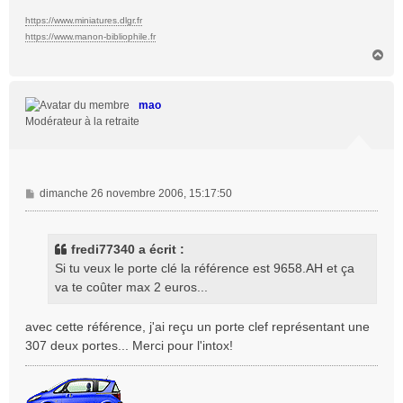
https://www.miniatures.dlgr.fr
https://www.manon-bibliophile.fr
H
a
u
t
mao
Modérateur à la retraite
M
dimanche 26 novembre 2006, 15:17:50
e
s
s
fredi77340 a écrit :
a
Si tu veux le porte clé la référence est 9658.AH et ça
g
va te coûter max 2 euros...
e
avec cette référence, j'ai reçu un porte clef représentant une
307 deux portes... Merci pour l'intox!