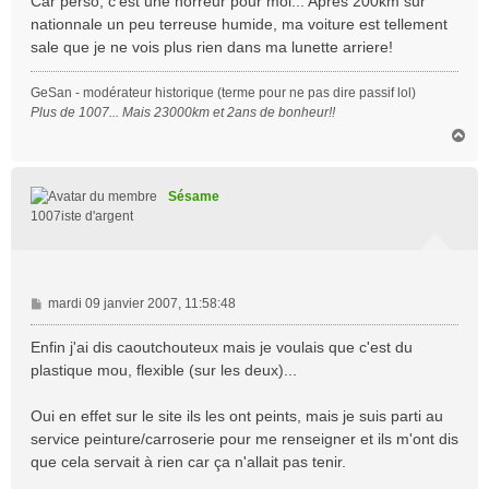
Car perso, c'est une horreur pour moi... Après 200km sur
nationnale un peu terreuse humide, ma voiture est tellement
sale que je ne vois plus rien dans ma lunette arriere!
GeSan - modérateur historique (terme pour ne pas dire passif lol)
Plus de 1007... Mais 23000km et 2ans de bonheur!!
H
a
u
t
Sésame
1007iste d'argent
M
mardi 09 janvier 2007, 11:58:48
e
s
Enfin j'ai dis caoutchouteux mais je voulais que c'est du
s
plastique mou, flexible (sur les deux)...
a
g
Oui en effet sur le site ils les ont peints, mais je suis parti au
e
service peinture/carroserie pour me renseigner et ils m'ont dis
que cela servait à rien car ça n'allait pas tenir.