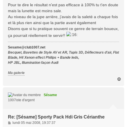
Pour te dire le résultat n'est pas efficace à 100% tu t'en doute
mais la lunette est moins sale.
Au niveau de la jupe arrière, j'avais de la saleté a chaque fois
et là plus rien ainsi que la partie avant également
Disons que si tu pratique souvent ce genre de terrain boueux,
ça pourrait réellement te servir!!
Sesame@club1007.net
Becquet, Bavettes de Style AV et AR, Tapis 3D, Déflecteurs d'air, Flat
Blade, H4 Xenon effect Philips + Bande leds,
HP JBL, Illumination façon Audi
Ma galerie
H
a
u
t
Sésame
1007iste d'argent
Re: [Sésame] Sporty Pack Hdi Gris Cérianthe
M
lundi 05 mai 2008, 19:37:37