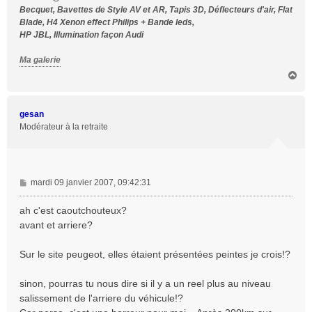
Becquet, Bavettes de Style AV et AR, Tapis 3D, Déflecteurs d'air, Flat
Blade, H4 Xenon effect Philips + Bande leds,
HP JBL, Illumination façon Audi
Ma galerie
H
a
u
t
gesan
Modérateur à la retraite
M
mardi 09 janvier 2007, 09:42:31
e
s
ah c'est caoutchouteux?
s
avant et arriere?
a
g
Sur le site peugeot, elles étaient présentées peintes je crois!?
e
sinon, pourras tu nous dire si il y a un reel plus au niveau
salissement de l'arriere du véhicule!?