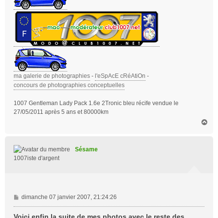
ma galerie de photographies
-
l'eSpAcE cRéAtiOn
-
concours de photographies conceptuelles
1007 Gentleman Lady Pack 1.6e 2Tronic bleu récife vendue le
27/05/2011 après 5 ans et 80000km
H
a
u
t
Sésame
1007iste d'argent
M
dimanche 07 janvier 2007, 21:24:26
e
s
Voici enfin la suite de mes photos avec le reste des