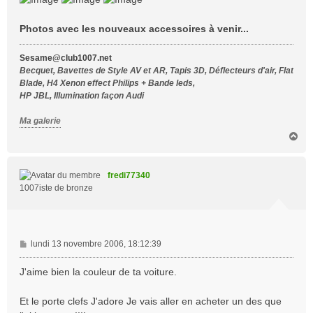
g
e
Photos avec les nouveaux accessoires à venir...
Sesame@club1007.net
Becquet, Bavettes de Style AV et AR, Tapis 3D, Déflecteurs d'air, Flat
Blade, H4 Xenon effect Philips + Bande leds,
HP JBL, Illumination façon Audi
Ma galerie
H
a
u
t
fredi77340
1007iste de bronze
M
lundi 13 novembre 2006, 18:12:39
e
s
J'aime bien la couleur de ta voiture.
s
a
Et le porte clefs J'adore Je vais aller en acheter un des que
g