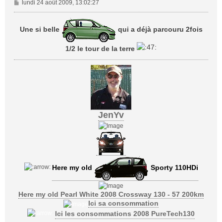
M
lundi 24 août 2009, 13:02:27
e
s
Une si belle
qui a déjà parcouru 2fois
s
a
g
1/2 le tour de la terre
e
JenYv
Here my old
Sporty 110HDi
Here my old Pearl White 2008 Crossway 130 - 57 200km
Ici sa consommation
Ici les consommations 2008 PureTech130