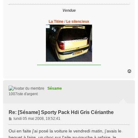
g
Vendue
e
La Titine
/
Le silencieux
----------------------------------------------------
H
a
u
t
Sésame
1007iste d'argent
Re: [Sésame] Sporty Pack Hdi Gris Cérianthe
M
lundi 05 mai 2008, 19:52:41
e
s
Oui en faite j'ai posé la voiture le vendredi matin, j'avais le
s
bequet à faire, un choc sur l'aile av-gauche à refaire, le