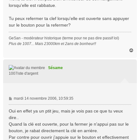
lorsqu'elle est rabbatue.
Tu peux refermer ta clef lorsqu'elle est ouverte sans appuyer
sur le bouton pour la refermer?
GeSan - modérateur historique (terme pour ne pas dire passif lol)
Plus de 1007... Mais 23000km et 2ans de bonheur!!
H
a
u
t
Sésame
1007iste d'argent
M
mardi 14 novembre 2006, 10:59:35
e
s
Oui en effet ya un ptit jeu, mais je vois pas ce que tu veux
s
dire..
a
Quand la clé est ouverte, pour la fermer je n'appui pas sur le
g
bouton, je rabat directement la clé en arrière.
e
Par contre pour ouvrir j'appuie sur le bouton et effectivement