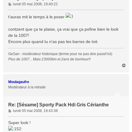
M
lundi 05 mai 2008, 19:40:22
e
s
t'auras mit le temps à le poser
s
a
contzent que ça te plaise, ça vrai que ça pofine bien le look
g
de la 1007!
e
Encore plus quand tu n'as pas les barres de toit.
GeSan - modérateur historique (terme pour ne pas dire passif lol)
Plus de 1007... Mais 23000km et 2ans de bonheur!!
H
a
u
t
Moulagaufre
Modérateur à la retraite
Re: [Sésame] Sporty Pack Hdi Gris Cérianthe
M
lundi 05 mai 2008, 19:43:38
e
s
Super look !
s
a