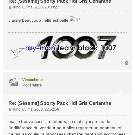
Re: [Sésame] Sporty Pack Hdi Gris Cérianthe
M
lundi 05 mai 2008, 20:33:27
e
s
J'aime beaucoup , elle est belle
s
a
g
e
H
a
u
t
Vinouchette
Modératrice
Re: [Sésame] Sporty Pack Hdi Gris Cérianthe
M
lundi 05 mai 2008, 22:52:56
e
s
oui, je trouve aussi... d'ailleurs, ce matin j'ai profité de
s
l'indifférence du vendeur pour aller regarder un panneau où
a
toutes les couleurs proposées chez Peugeot sont accrochées