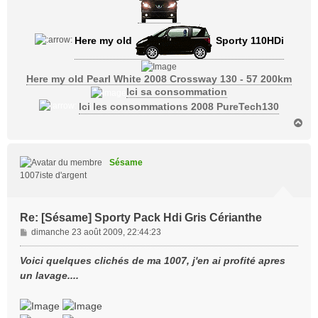
Here my old
Sporty 110HDi
Here my old Pearl White 2008 Crossway 130 - 57 200km
Ici sa consommation
Ici les consommations 2008 PureTech130
H
a
u
t
Sésame
1007iste d'argent
Re: [Sésame] Sporty Pack Hdi Gris Cérianthe
M
dimanche 23 août 2009, 22:44:23
e
s
Voici quelques clichés de ma 1007, j'en ai profité apres
s
un lavage....
a
g
e