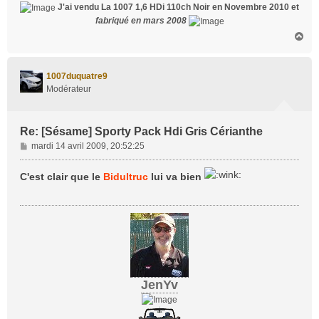
J'ai vendu La 1007 1,6 HDi 110ch Noir en Novembre 2010 et
fabriqué en mars 2008
H
a
u
t
1007duquatre9
Modérateur
Re: [Sésame] Sporty Pack Hdi Gris Cérianthe
M
mardi 14 avril 2009, 20:52:25
e
s
C'est clair que le
Bidultruc
lui va bien
s
a
g
e
JenYv