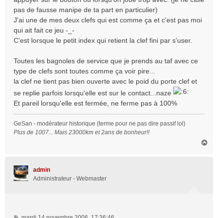
a
pas de fausse manipe de ta part en particulier)
g
J'ai une de mes deux clefs qui est comme ça et c'est pas moi
e
qui ait fait ce jeu -_-
C'est lorsque le petit index qui retient la clef fini par s'user.
Toutes les bagnoles de service que je prends au taf avec ce
type de clefs sont toutes comme ça voir pire...
la clef ne tient pas bien ouverte avec le poid du porte clef et
se replie parfois lorsqu'elle est sur le contact...naze
Et pareil lorsqu'elle est fermée, ne ferme pas à 100%
GeSan - modérateur historique (terme pour ne pas dire passif lol)
Plus de 1007... Mais 23000km et 2ans de bonheur!!
H
a
u
t
admin
Administrateur - Webmaster
M
mardi 14 novembre 2006, 17:36:46