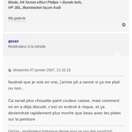
Blade, H4 Xenon effect Philips + Bande leds,
HP JBL, Illumination façon Audi
Ma galerie
H
a
u
t
gesan
Modérateur à la retraite
M
dimanche 07 janvier 2007, 21:32:18
e
s
faudrait que je vois en vrai, j'arrive pô a savoir si ça me plait
s
ou non...
a
g
Ca serait plus chouette paint couleur caisse, mais comment
e
on en a déjà discuté, c'est un endroit à risque, et ça
deviendrait rapidement plus moche que beau avec les pètes
sur la peinture
GeSan - modérateur historique (terme pour ne pas dire passif lol)