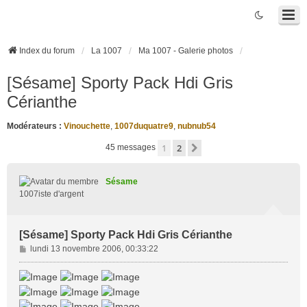
Index du forum
La 1007
Ma 1007 - Galerie photos
[Sésame] Sporty Pack Hdi Gris
Cérianthe
Modérateurs :
Vinouchette
,
1007duquatre9
,
nubnub54
1
2
Suivante
45 messages
Sésame
1007iste d'argent
[Sésame] Sporty Pack Hdi Gris Cérianthe
M
lundi 13 novembre 2006, 00:33:22
e
s
s
a