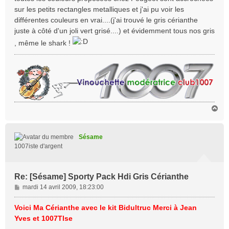
g
sur les petits rectangles metalliques et j'ai pu voir les
e
différentes couleurs en vrai....(j'ai trouvé le gris cérianthe
juste à côté d'un joli vert grisé....) et évidemment tous nos gris
, même le shark !
H
a
u
t
Sésame
1007iste d'argent
Re: [Sésame] Sporty Pack Hdi Gris Cérianthe
M
mardi 14 avril 2009, 18:23:00
e
s
Voici Ma Cérianthe avec le kit Bidultruc Merci à Jean
s
Yves et 1007Tlse
a