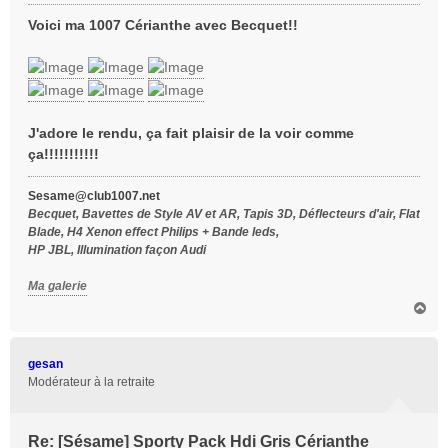
e
s
Voici ma 1007 Cérianthe avec Becquet!!
s
a
g
e
J'adore le rendu, ça fait plaisir de la voir comme
ça!!!!!!!!!!!
Sesame@club1007.net
Becquet, Bavettes de Style AV et AR, Tapis 3D, Déflecteurs d'air, Flat
Blade, H4 Xenon effect Philips + Bande leds,
HP JBL, Illumination façon Audi
Ma galerie
H
a
u
t
gesan
Modérateur à la retraite
Re: [Sésame] Sporty Pack Hdi Gris Cérianthe