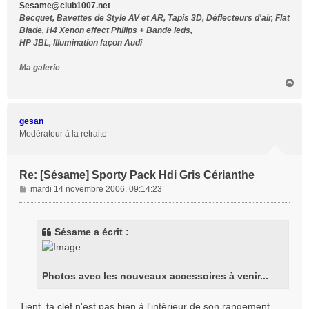
Sesame@club1007.net
Becquet, Bavettes de Style AV et AR, Tapis 3D, Déflecteurs d'air, Flat
Blade, H4 Xenon effect Philips + Bande leds,
HP JBL, Illumination façon Audi
Ma galerie
H
a
u
t
gesan
Modérateur à la retraite
Re: [Sésame] Sporty Pack Hdi Gris Cérianthe
M
mardi 14 novembre 2006, 09:14:23
e
s
s
Sésame a écrit :
a
g
e
Photos avec les nouveaux accessoires à venir...
Tient, ta clef n'est pas bien à l'intérieur de son rangement