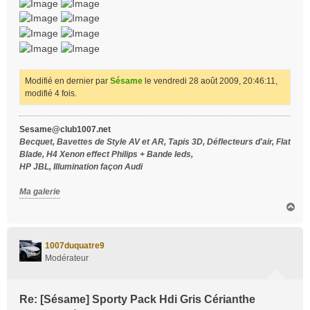
Modifié en dernier par
Sésame
le vendredi 28 août 2009, 20:46:11,
modifié 4 fois.
Sesame@club1007.net
Becquet, Bavettes de Style AV et AR, Tapis 3D, Déflecteurs d'air, Flat
Blade, H4 Xenon effect Philips + Bande leds,
HP JBL, Illumination façon Audi
Ma galerie
H
a
u
t
1007duquatre9
Modérateur
Re: [Sésame] Sporty Pack Hdi Gris Cérianthe