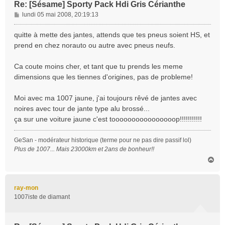
Re: [Sésame] Sporty Pack Hdi Gris Cérianthe
M
lundi 05 mai 2008, 20:19:13
e
s
quitte à mette des jantes, attends que tes pneus soient HS, et
s
prend en chez norauto ou autre avec pneus neufs.
a
g
Ca coute moins cher, et tant que tu prends les meme
e
dimensions que les tiennes d'origines, pas de probleme!
Moi avec ma 1007 jaune, j'ai toujours rêvé de jantes avec
noires avec tour de jante type alu brossé...
ça sur une voiture jaune c'est toooooooooooooooop!!!!!!!!!!!
GeSan - modérateur historique (terme pour ne pas dire passif lol)
Plus de 1007... Mais 23000km et 2ans de bonheur!!
H
a
u
t
ray-mon
1007iste de diamant