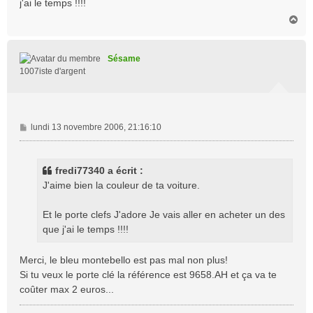
j'ai le temps !!!!
e
H
a
u
t
Sésame
1007iste d'argent
M
lundi 13 novembre 2006, 21:16:10
e
s
s
fredi77340 a écrit :
a
J'aime bien la couleur de ta voiture.
g
e
Et le porte clefs J'adore Je vais aller en acheter un des
que j'ai le temps !!!!
Merci, le bleu montebello est pas mal non plus!
Si tu veux le porte clé la référence est 9658.AH et ça va te
coûter max 2 euros...