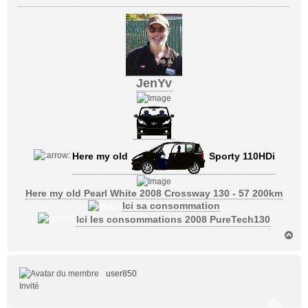
JenYv
Here my old
Sporty 110HDi
Here my old Pearl White 2008 Crossway 130 - 57 200km
Ici sa consommation
Ici les consommations 2008 PureTech130
H
a
u
t
user850
Invité