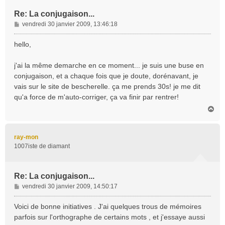
Re: La conjugaison...
M
vendredi 30 janvier 2009, 13:46:18
e
s
hello,
s
a
j'ai la même demarche en ce moment... je suis une buse en
g
conjugaison, et a chaque fois que je doute, dorénavant, je
e
vais sur le site de bescherelle. ça me prends 30s! je me dit
qu'a force de m'auto-corriger, ça va finir par rentrer!
H
a
u
t
ray-mon
1007iste de diamant
Re: La conjugaison...
M
vendredi 30 janvier 2009, 14:50:17
e
s
Voici de bonne initiatives . J'ai quelques trous de mémoires
s
parfois sur l'orthographe de certains mots , et j'essaye aussi
a