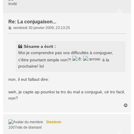
Invité
Re: La conjugaison...
M
vendredi 30 janvier 2009, 23:13:25
e
s
s
Sésame a écrit :
a
Moi je comprendre pas vos difficultés à conjuguer,
g
c'être pourtant simple non?!
à la
e
prochaine! lol
non, il eut fallaut dire:
weh, je capte ap pourkoi ta tro du mal a conjugué, cé tro facil,
non?
H
a
u
t
Steelson
1007iste de diamant