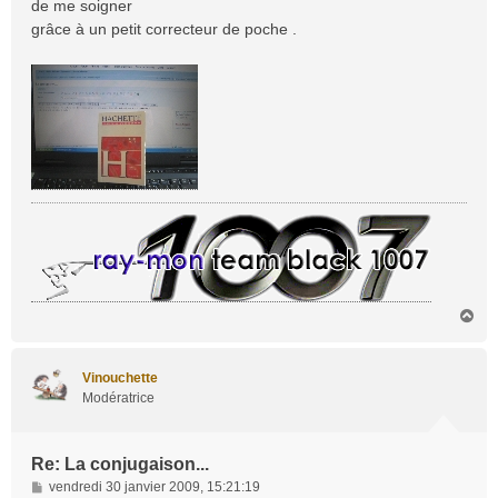
de me soigner
g
grâce à un petit correcteur de poche .
e
H
a
u
t
Vinouchette
Modératrice
Re: La conjugaison...
M
vendredi 30 janvier 2009, 15:21:19