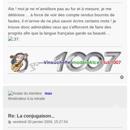
e
s
Aïe ! moi je ne m'améliore pas au fur et à mesure, je me
s
détériore.... à force de voir des compte rendus bourrés de
a
fautes, il m'arrive de ne plus savoir écrire certains mots ! je
g
trouve donc admirables ceux qui s'efforcent de faire des
e
progrès afin que la langue française garde sa beauté....
H
a
u
t
mao
Modérateur à la retraite
Re: La conjugaison...
M
vendredi 30 janvier 2009, 15:27:54
e