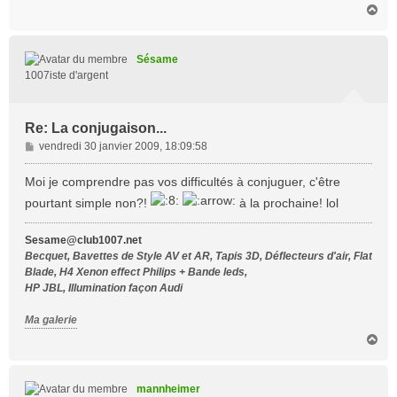
H
a
u
t
Sésame
1007iste d'argent
Re: La conjugaison...
M
vendredi 30 janvier 2009, 18:09:58
e
s
Moi je comprendre pas vos difficultés à conjuguer, c'être
s
pourtant simple non?!
à la prochaine! lol
a
g
Sesame@club1007.net
e
Becquet, Bavettes de Style AV et AR, Tapis 3D, Déflecteurs d'air, Flat
Blade, H4 Xenon effect Philips + Bande leds,
HP JBL, Illumination façon Audi
Ma galerie
H
a
u
t
mannheimer