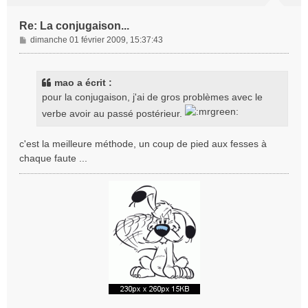
Re: La conjugaison...
M
dimanche 01 février 2009, 15:37:43
e
s
s
mao a écrit :
a
pour la conjugaison, j'ai de gros problèmes avec le
g
verbe avoir au passé postérieur.
e
c'est la meilleure méthode, un coup de pied aux fesses à
chaque faute ...