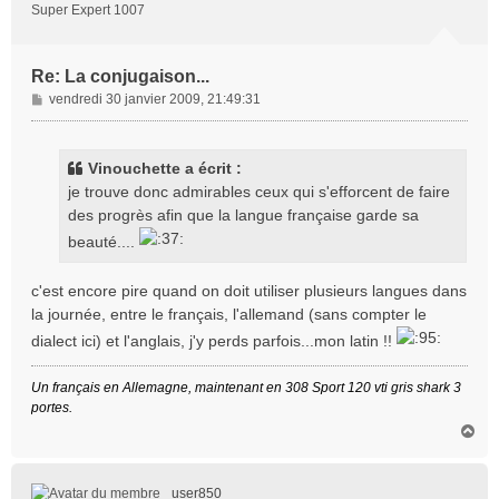
Super Expert 1007
Re: La conjugaison...
M
vendredi 30 janvier 2009, 21:49:31
e
s
s
Vinouchette a écrit :
a
je trouve donc admirables ceux qui s'efforcent de faire
g
des progrès afin que la langue française garde sa
e
beauté....
c'est encore pire quand on doit utiliser plusieurs langues dans
la journée, entre le français, l'allemand (sans compter le
dialect ici) et l'anglais, j'y perds parfois...mon latin !!
Un français en Allemagne, maintenant en 308 Sport 120 vti gris shark 3
portes.
H
a
u
t
user850