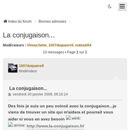
Index du forum
Bonnes adresses
La conjugaison...
Modérateurs :
Vinouchette
,
1007duquatre9
,
nubnub54
10 messages • Page
1
sur
1
1007duquatre9
Modérateur
La conjugaison...
M
vendredi 30 janvier 2009, 08:16:14
e
s
Des fois je suis un peu coincé avec la conjugaison...je
s
viens de trouver un site qui m'aidera et pourrait vous
a
aider si vous en avez besoin
g
e
http://www.la-conjugaison.fr/