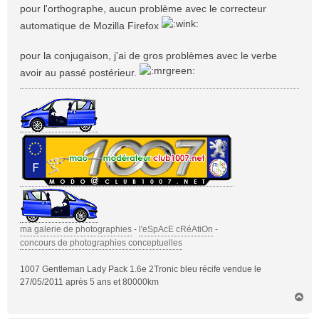
s
pour l'orthographe, aucun problème avec le correcteur
s
automatique de Mozilla Firefox
a
g
pour la conjugaison, j'ai de gros problèmes avec le verbe
e
avoir au passé postérieur.
ma galerie de photographies
-
l'eSpAcE cRéAtiOn
-
concours de photographies conceptuelles
1007 Gentleman Lady Pack 1.6e 2Tronic bleu récife vendue le
27/05/2011 après 5 ans et 80000km
H
a