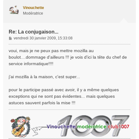
u
t
Vinouchette
Modératrice
Re: La conjugaison...
M
vendredi 30 janvier 2009, 15:33:08
e
s
voui, mais je ne peux pas mettre mozilla au
s
boulot....dommage d'ailleurs !!! je vois d'ici la tête du chef de
a
service informatique!!!!
g
e
j'ai mozilla à la maison, c'est super...
pour le participe passé avec avoir, il y a même quelques
exceptions qui ne sont pas évidentes... mais quelques
astuces sauvent parfois la mise !!!