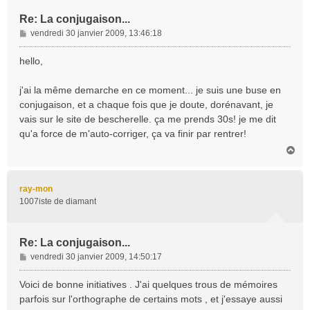
Re: La conjugaison...
M
vendredi 30 janvier 2009, 13:46:18
e
s
hello,
s
a
j'ai la même demarche en ce moment... je suis une buse en
g
conjugaison, et a chaque fois que je doute, dorénavant, je
e
vais sur le site de bescherelle. ça me prends 30s! je me dit
qu'a force de m'auto-corriger, ça va finir par rentrer!
H
a
u
t
ray-mon
1007iste de diamant
Re: La conjugaison...
M
vendredi 30 janvier 2009, 14:50:17
e
s
Voici de bonne initiatives . J'ai quelques trous de mémoires
s
parfois sur l'orthographe de certains mots , et j'essaye aussi
a