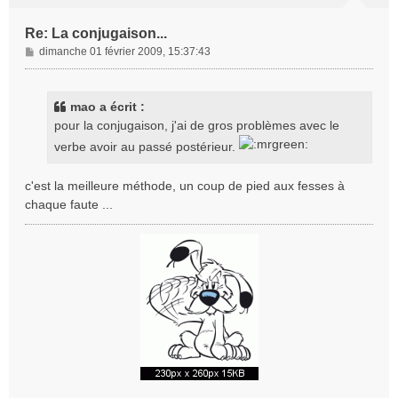
Re: La conjugaison...
M
dimanche 01 février 2009, 15:37:43
e
s
s
mao a écrit :
a
pour la conjugaison, j'ai de gros problèmes avec le
g
verbe avoir au passé postérieur.
e
c'est la meilleure méthode, un coup de pied aux fesses à
chaque faute ...