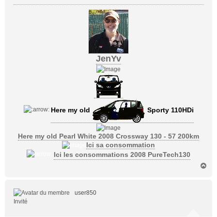
JenYv
Here my old
Sporty 110HDi
Here my old Pearl White 2008 Crossway 130 - 57 200km
Ici sa consommation
Ici les consommations 2008 PureTech130
H
a
u
t
user850
Invité