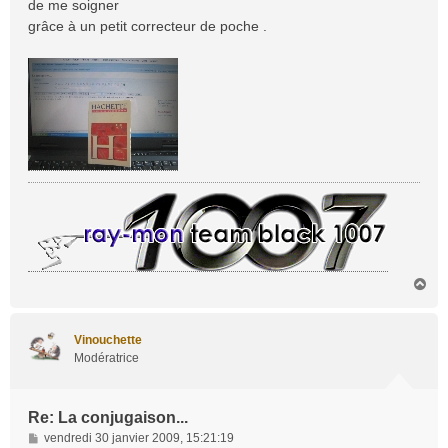
de me soigner
g
grâce à un petit correcteur de poche .
e
H
a
u
t
Vinouchette
Modératrice
Re: La conjugaison...
M
vendredi 30 janvier 2009, 15:21:19