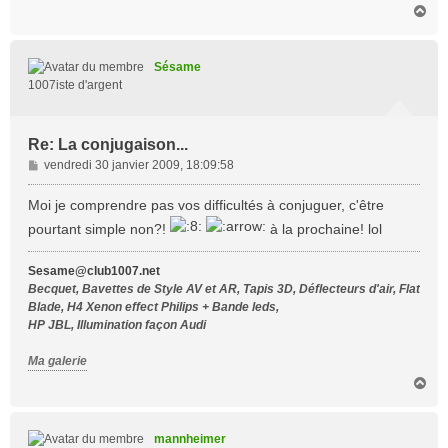
H
a
u
t
Sésame
1007iste d'argent
Re: La conjugaison...
M
vendredi 30 janvier 2009, 18:09:58
e
s
Moi je comprendre pas vos difficultés à conjuguer, c'être
s
pourtant simple non?!
à la prochaine! lol
a
g
Sesame@club1007.net
e
Becquet, Bavettes de Style AV et AR, Tapis 3D, Déflecteurs d'air, Flat
Blade, H4 Xenon effect Philips + Bande leds,
HP JBL, Illumination façon Audi
Ma galerie
H
a
u
t
mannheimer