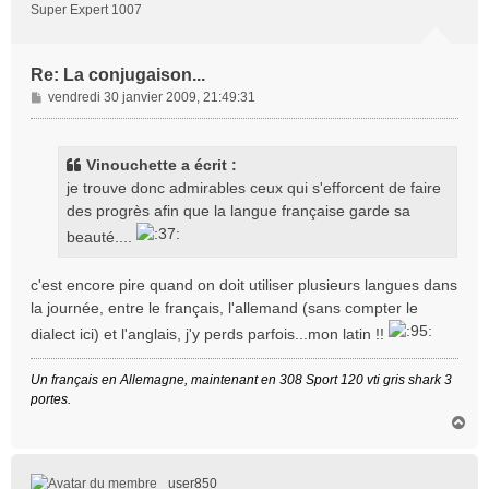
Super Expert 1007
Re: La conjugaison...
M
vendredi 30 janvier 2009, 21:49:31
e
s
s
Vinouchette a écrit :
a
je trouve donc admirables ceux qui s'efforcent de faire
g
des progrès afin que la langue française garde sa
e
beauté....
c'est encore pire quand on doit utiliser plusieurs langues dans
la journée, entre le français, l'allemand (sans compter le
dialect ici) et l'anglais, j'y perds parfois...mon latin !!
Un français en Allemagne, maintenant en 308 Sport 120 vti gris shark 3
portes.
H
a
u
t
user850