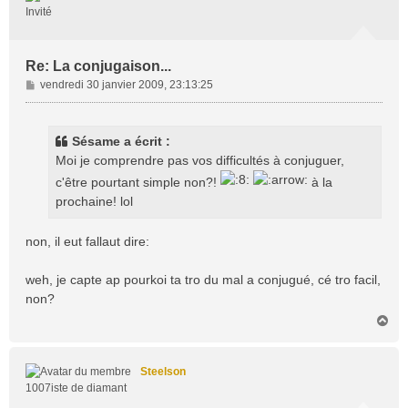
Invité
Re: La conjugaison...
M
vendredi 30 janvier 2009, 23:13:25
e
s
s
Sésame a écrit :
a
Moi je comprendre pas vos difficultés à conjuguer,
g
c'être pourtant simple non?!
à la
e
prochaine! lol
non, il eut fallaut dire:
weh, je capte ap pourkoi ta tro du mal a conjugué, cé tro facil,
non?
H
a
u
t
Steelson
1007iste de diamant