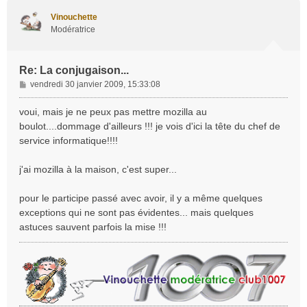
u
t
Vinouchette
Modératrice
Re: La conjugaison...
M
vendredi 30 janvier 2009, 15:33:08
e
s
voui, mais je ne peux pas mettre mozilla au
s
boulot....dommage d'ailleurs !!! je vois d'ici la tête du chef de
a
service informatique!!!!
g
e
j'ai mozilla à la maison, c'est super...
pour le participe passé avec avoir, il y a même quelques
exceptions qui ne sont pas évidentes... mais quelques
astuces sauvent parfois la mise !!!