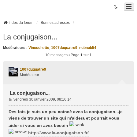
Index du forum
Bonnes adresses
La conjugaison...
Modérateurs :
Vinouchette
,
1007duquatre9
,
nubnub54
10 messages • Page
1
sur
1
1007duquatre9
Modérateur
La conjugaison...
M
vendredi 30 janvier 2009, 08:16:14
e
s
Des fois je suis un peu coincé avec la conjugaison...je
s
viens de trouver un site qui m'aidera et pourrait vous
a
aider si vous en avez besoin
g
e
http://www.la-conjugaison.fr/