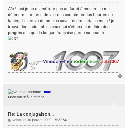
e
s
Aïe ! moi je ne m'améliore pas au fur et à mesure, je me
s
détériore.... à force de voir des compte rendus bourrés de
a
fautes, il m'arrive de ne plus savoir écrire certains mots ! je
g
trouve donc admirables ceux qui s'efforcent de faire des
e
progrès afin que la langue française garde sa beauté....
H
a
u
t
mao
Modérateur à la retraite
Re: La conjugaison...
M
vendredi 30 janvier 2009, 15:27:54
e