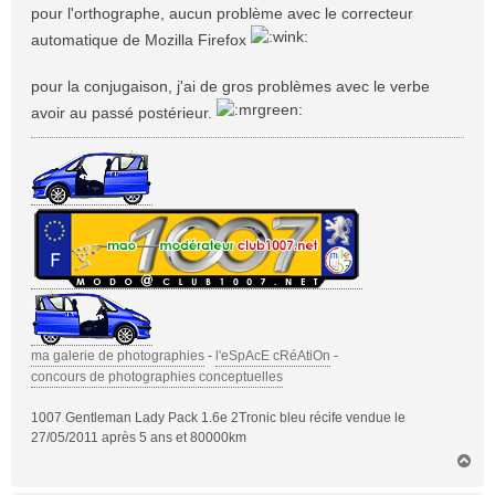
s
pour l'orthographe, aucun problème avec le correcteur
s
automatique de Mozilla Firefox
a
g
pour la conjugaison, j'ai de gros problèmes avec le verbe
e
avoir au passé postérieur.
ma galerie de photographies
-
l'eSpAcE cRéAtiOn
-
concours de photographies conceptuelles
1007 Gentleman Lady Pack 1.6e 2Tronic bleu récife vendue le
27/05/2011 après 5 ans et 80000km
H
a