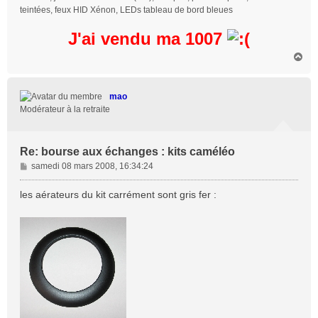
teintées, feux HID Xénon, LEDs tableau de bord bleues
J'ai vendu ma 1007
H
a
u
t
mao
Modérateur à la retraite
Re: bourse aux échanges : kits caméléo
M
samedi 08 mars 2008, 16:34:24
e
s
les aérateurs du kit carrément sont gris fer :
s
a
g
e