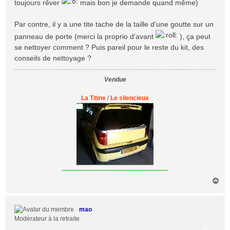
toujours rêver
mais bon je demande quand même)
a
g
Par contre, il y a une tite tache de la taille d'une goutte sur un
e
panneau de porte (merci la proprio d'avant
), ça peut
se nettoyer comment ? Puis pareil pour le reste du kit, des
conseils de nettoyage ?
Vendue
La Titine
/
Le silencieux
----------------------------------------------------
H
a
u
t
mao
Modérateur à la retraite