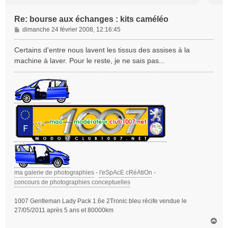
Re: bourse aux échanges : kits caméléo
M
dimanche 24 février 2008, 12:16:45
e
s
Certains d'entre nous lavent les tissus des assises à la
s
machine à laver. Pour le reste, je ne sais pas...
a
g
e
ma galerie de photographies
-
l'eSpAcE cRéAtiOn
-
concours de photographies conceptuelles
1007 Gentleman Lady Pack 1.6e 2Tronic bleu récife vendue le
27/05/2011 après 5 ans et 80000km
H