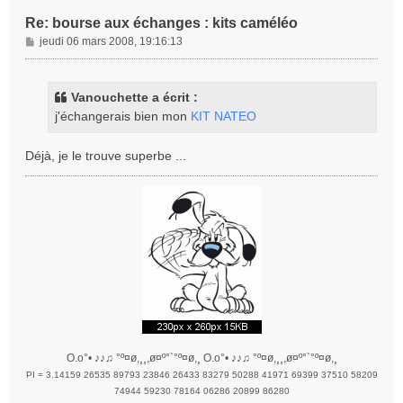
Re: bourse aux échanges : kits caméléo
M
jeudi 06 mars 2008, 19:16:13
e
s
s
Vanouchette a écrit :
a
j'échangerais bien mon
KIT NATEO
g
e
Déjà, je le trouve superbe ...
O.o°• ♪♪♫ °º¤ø,¸¸,ø¤º°`°º¤ø,¸ O.o°• ♪♪♫ °º¤ø,¸¸,ø¤º°`°º¤ø,¸
PI = 3.14159 26535 89793 23846 26433 83279 50288 41971 69399 37510 58209
74944 59230 78164 06286 20899 86280