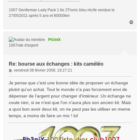
1007 Gentleman Lady Pack 1.6e 2Tronic bleu récife vendue le
27/05/2011 après 5 ans et 80000km
H
a
u
t
Ph3niX
1007iste d'argent
Re: bourse aux échanges : kits caméléo
M
vendredi 08 février 2008, 19:27:21
e
s
Je pense que c'est une bonne idée de proposer un échange
s
plutot qu'un achat. Tout le monde n'a pas forcement envi de
a
dépenser de l'argent pour changer d'intérieur. Un échange ne
g
coute rien, si se n'est que l'on n'aura plus son ancien kit. Mais
e
a quoi bon avoir deux kit, on ne peut pas les utiliser en meme
temps, a moins de faire un mix ! lol