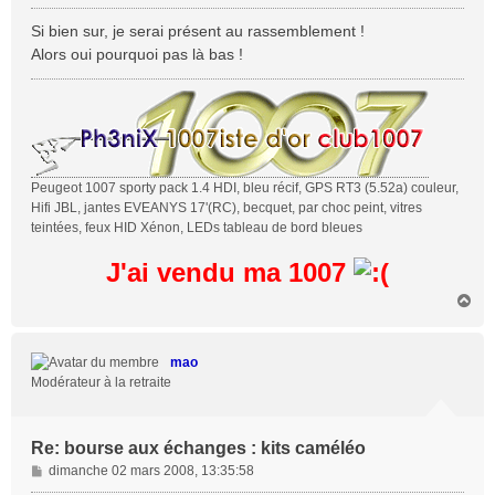
e
s
Si bien sur, je serai présent au rassemblement !
s
Alors oui pourquoi pas là bas !
a
g
e
Peugeot 1007 sporty pack 1.4 HDI, bleu récif, GPS RT3 (5.52a) couleur,
Hifi JBL, jantes EVEANYS 17'(RC), becquet, par choc peint, vitres
teintées, feux HID Xénon, LEDs tableau de bord bleues
J'ai vendu ma 1007
H
a
u
t
mao
Modérateur à la retraite
Re: bourse aux échanges : kits caméléo
M
dimanche 02 mars 2008, 13:35:58
e