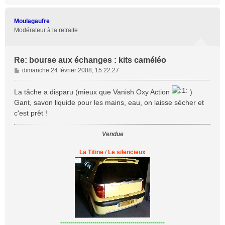
a
u
t
Moulagaufre
Modérateur à la retraite
Re: bourse aux échanges : kits caméléo
M
dimanche 24 février 2008, 15:22:27
e
s
La tâche a disparu (mieux que Vanish Oxy Action
)
s
Gant, savon liquide pour les mains, eau, on laisse sécher et
a
c'est prêt !
g
e
Vendue
La Titine
/
Le silencieux
----------------------------------------------------