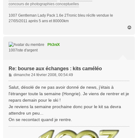
concours de photographies conceptuelles
1007 Gentleman Lady Pack 1.6e 2Tronic bleu récife vendue le
27/05/2011 après 5 ans et 80000km
H
a
u
t
Ph3niX
1007iste d'argent
Re: bourse aux échanges : kits caméléo
M
dimanche 24 février 2008, 00:54:49
e
s
Salut, désolé de ne pas avoir donné de news, j'étais à
s
l'étranger toute la semaine (Hongrie). Je viens de rentrer et je
a
repars demain pour le ski !
g
Je reviens la semaine prochaine donc pour le kit sa devra
e
attendre un peu...
On se recontact quand je rentre.