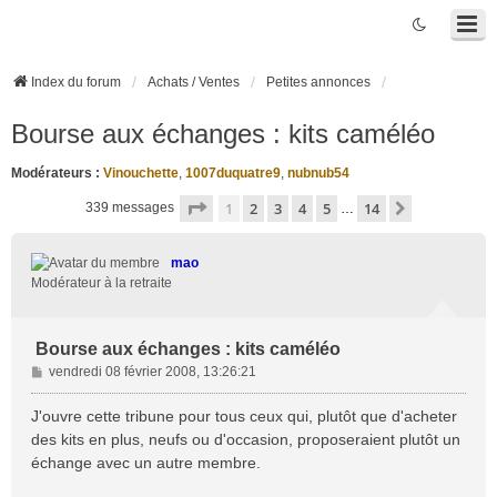
Index du forum
Achats / Ventes
Petites annonces
Bourse aux échanges : kits caméléo
Modérateurs :
Vinouchette
,
1007duquatre9
,
nubnub54
Page
1
sur
14
1
2
3
4
5
14
Suivante
339 messages
…
mao
Modérateur à la retraite
Bourse aux échanges : kits caméléo
M
vendredi 08 février 2008, 13:26:21
e
s
J'ouvre cette tribune pour tous ceux qui, plutôt que d'acheter
s
des kits en plus, neufs ou d'occasion, proposeraient plutôt un
a
échange avec un autre membre.
g
e