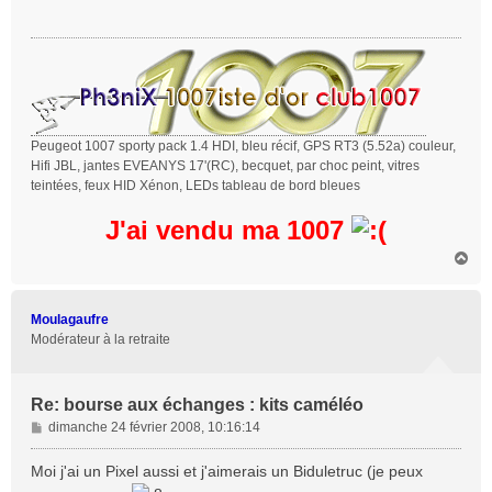
s
a
g
e
Peugeot 1007 sporty pack 1.4 HDI, bleu récif, GPS RT3 (5.52a) couleur,
Hifi JBL, jantes EVEANYS 17'(RC), becquet, par choc peint, vitres
teintées, feux HID Xénon, LEDs tableau de bord bleues
J'ai vendu ma 1007
H
a
u
t
Moulagaufre
Modérateur à la retraite
Re: bourse aux échanges : kits caméléo
M
dimanche 24 février 2008, 10:16:14
e
s
Moi j'ai un Pixel aussi et j'aimerais un Biduletruc (je peux
s