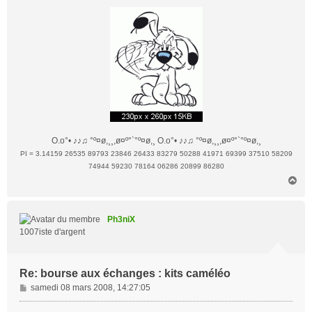
O.o°• ♪♪♫ °º¤ø,¸¸,ø¤º°`°º¤ø,¸ O.o°• ♪♪♫ °º¤ø,¸¸,ø¤º°`°º¤ø,¸
PI = 3.14159 26535 89793 23846 26433 83279 50288 41971 69399 37510 58209
74944 59230 78164 06286 20899 86280
H
a
u
t
Ph3niX
1007iste d'argent
Re: bourse aux échanges : kits caméléo
M
samedi 08 mars 2008, 14:27:05
e