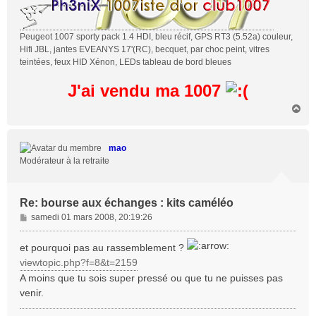
Peugeot 1007 sporty pack 1.4 HDI, bleu récif, GPS RT3 (5.52a) couleur,
Hifi JBL, jantes EVEANYS 17'(RC), becquet, par choc peint, vitres
teintées, feux HID Xénon, LEDs tableau de bord bleues
J'ai vendu ma 1007
H
a
u
t
mao
Modérateur à la retraite
Re: bourse aux échanges : kits caméléo
M
samedi 01 mars 2008, 20:19:26
e
s
et pourquoi pas au rassemblement ?
s
viewtopic.php?f=8&t=2159
a
A moins que tu sois super pressé ou que tu ne puisses pas
g
venir.
e