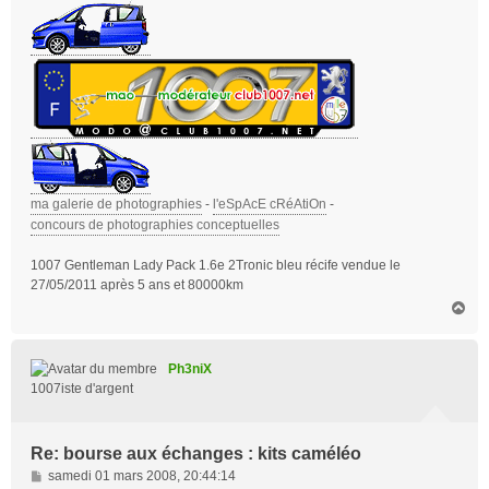
ma galerie de photographies
-
l'eSpAcE cRéAtiOn
-
concours de photographies conceptuelles
1007 Gentleman Lady Pack 1.6e 2Tronic bleu récife vendue le
27/05/2011 après 5 ans et 80000km
H
a
u
t
Ph3niX
1007iste d'argent
Re: bourse aux échanges : kits caméléo
M
samedi 01 mars 2008, 20:44:14