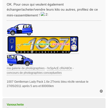
s
OK. Pour ceux qui veulent également
s
échanger/acheter/vendre leurs kits ou autres, profitez de ce
a
mini-rassemblement !
g
e
ma galerie de photographies
-
l'eSpAcE cRéAtiOn
-
concours de photographies conceptuelles
1007 Gentleman Lady Pack 1.6e 2Tronic bleu récife vendue le
27/05/2011 après 5 ans et 80000km
H
a
u
t
Vanouchette