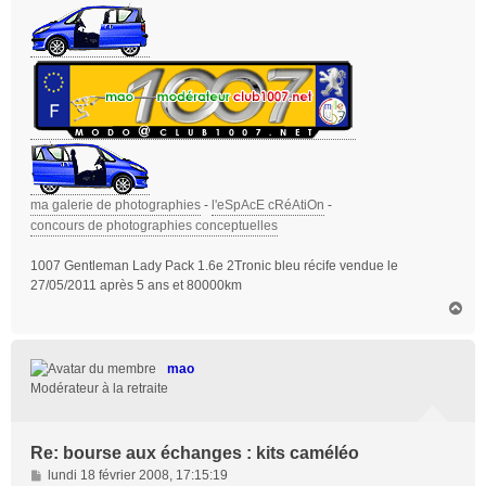
ma galerie de photographies
-
l'eSpAcE cRéAtiOn
-
concours de photographies conceptuelles
1007 Gentleman Lady Pack 1.6e 2Tronic bleu récife vendue le
27/05/2011 après 5 ans et 80000km
H
a
u
t
mao
Modérateur à la retraite
Re: bourse aux échanges : kits caméléo
M
lundi 18 février 2008, 17:15:19