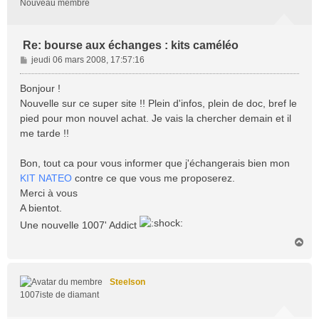
Nouveau membre
Re: bourse aux échanges : kits caméléo
M
jeudi 06 mars 2008, 17:57:16
e
s
Bonjour !
s
Nouvelle sur ce super site !! Plein d'infos, plein de doc, bref le
a
pied pour mon nouvel achat. Je vais la chercher demain et il
g
me tarde !!
e
Bon, tout ca pour vous informer que j'échangerais bien mon
KIT NATEO
contre ce que vous me proposerez.
Merci à vous
A bientot.
Une nouvelle 1007' Addict
H
a
u
t
Steelson
1007iste de diamant