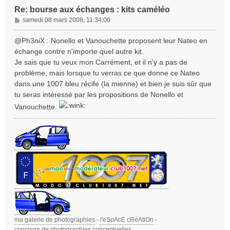
Re: bourse aux échanges : kits caméléo
M
samedi 08 mars 2008, 11:34:00
e
s
@Ph3niX : Nonello et Vanouchette proposent leur Nateo en
s
échange contre n'importe quel autre kit.
a
Je sais que tu veux mon Carrément, et il n'y a pas de
g
problème, mais lorsque tu verras ce que donne ce Nateo
e
dans une 1007 bleu récife (la mienne) et bien je suis sûr que
tu seras intéressé par les propositions de Nonello et
Vanouchette.
ma galerie de photographies
-
l'eSpAcE cRéAtiOn
-
concours de photographies conceptuelles