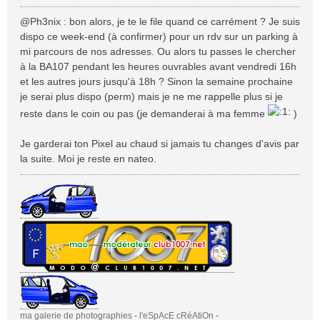
e
s
@Ph3nix : bon alors, je te le file quand ce carrément ? Je suis
s
dispo ce week-end (à confirmer) pour un rdv sur un parking à
a
mi parcours de nos adresses. Ou alors tu passes le chercher
g
à la BA107 pendant les heures ouvrables avant vendredi 16h
e
et les autres jours jusqu'à 18h ? Sinon la semaine prochaine
je serai plus dispo (perm) mais je ne me rappelle plus si je
reste dans le coin ou pas (je demanderai à ma femme
)
Je garderai ton Pixel au chaud si jamais tu changes d'avis par
la suite. Moi je reste en nateo.
ma galerie de photographies
-
l'eSpAcE cRéAtiOn
-