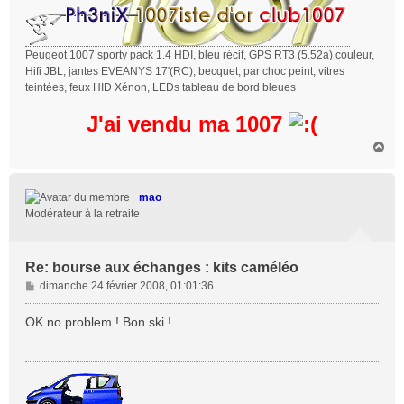
Peugeot 1007 sporty pack 1.4 HDI, bleu récif, GPS RT3 (5.52a) couleur,
Hifi JBL, jantes EVEANYS 17'(RC), becquet, par choc peint, vitres
teintées, feux HID Xénon, LEDs tableau de bord bleues
J'ai vendu ma 1007
H
a
u
t
mao
Modérateur à la retraite
Re: bourse aux échanges : kits caméléo
M
dimanche 24 février 2008, 01:01:36
e
s
OK no problem ! Bon ski !
s
a
g
e