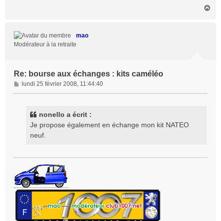
H
a
u
t
mao
Modérateur à la retraite
Re: bourse aux échanges : kits caméléo
M
lundi 25 février 2008, 11:44:40
e
s
s
nonello a écrit :
a
Je propose également en échange mon kit NATEO
g
neuf.
e