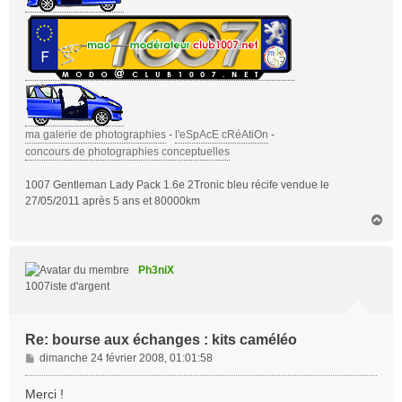
ma galerie de photographies
-
l'eSpAcE cRéAtiOn
-
concours de photographies conceptuelles
1007 Gentleman Lady Pack 1.6e 2Tronic bleu récife vendue le
27/05/2011 après 5 ans et 80000km
H
a
u
t
Ph3niX
1007iste d'argent
Re: bourse aux échanges : kits caméléo
M
dimanche 24 février 2008, 01:01:58
e
s
Merci !