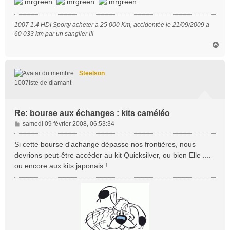
e
1007 1.4 HDI Sporty acheter a 25 000 Km, accidentée le 21/09/2009 a
60 033 km par un sanglier !!!
H
a
u
t
Steelson
1007iste de diamant
Re: bourse aux échanges : kits caméléo
M
samedi 09 février 2008, 06:53:34
e
s
Si cette bourse d'achange dépasse nos frontières, nous
s
devrions peut-être accéder au kit Quicksilver, ou bien Elle ....
a
ou encore aux kits japonais !
g
e