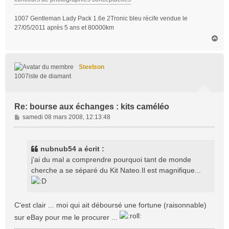
1007 Gentleman Lady Pack 1.6e 2Tronic bleu récife vendue le
27/05/2011 après 5 ans et 80000km
H
a
u
t
Steelson
1007iste de diamant
Re: bourse aux échanges : kits caméléo
M
samedi 08 mars 2008, 12:13:48
e
s
s
nubnub54 a écrit :
a
j'ai du mal a comprendre pourquoi tant de monde
g
cherche a se séparé du Kit Nateo.Il est magnifique...
e
C'est clair ... moi qui ait déboursé une fortune (raisonnable)
sur eBay pour me le procurer ...