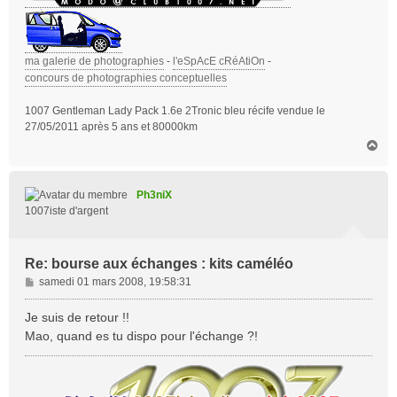
ma galerie de photographies
-
l'eSpAcE cRéAtiOn
-
concours de photographies conceptuelles
1007 Gentleman Lady Pack 1.6e 2Tronic bleu récife vendue le
27/05/2011 après 5 ans et 80000km
H
a
u
t
Ph3niX
1007iste d'argent
Re: bourse aux échanges : kits caméléo
M
samedi 01 mars 2008, 19:58:31
e
s
Je suis de retour !!
s
Mao, quand es tu dispo pour l'échange ?!
a
g
e