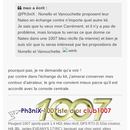
s
s
mao a écrit :
a
@Ph3niX : Nonello et Vanouchette proposent leur
g
Nateo en échange contre n'importe quel autre kit.
e
Je sais que tu veux mon Carrément, et il n'y a pas de
problème, mais lorsque tu verras ce que donne ce
Nateo dans une 1007 bleu récife (la mienne) et bien je
suis sûr que tu seras intéressé par les propositions de
Nonello et Vanouchette.
pourquoi pas, je ne demande qu'a voir !
par contre dans l'échange du kit, j'aimerai conserver mes
contour d'aérateur, le gris me convient mieux parce qu'il est
accordé avec la console centrale.
Peugeot 1007 sporty pack 1.4 HDI, bleu récif, GPS RT3 (5.52a) couleur,
Hifi JBL, jantes EVEANYS 17'(RC), becquet, par choc peint, vitres