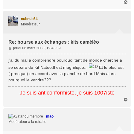
H
a
u
t
nubnub54
Modérateur
Re: bourse aux échanges : kits caméléo
M
jeudi 06 mars 2008, 19:43:39
e
s
j'ai du mal a comprendre pourquoi tant de monde cherche a
s
se séparé du Kit Nateo.Il est magnifique...
Et le bleu est
a
( presque) en accord avec la planche de bord.Mais alors
g
pourquoi le vendre???
e
Je suis anticonformiste, je suis 1007iste
H
a
u
t
mao
Modérateur à la retraite