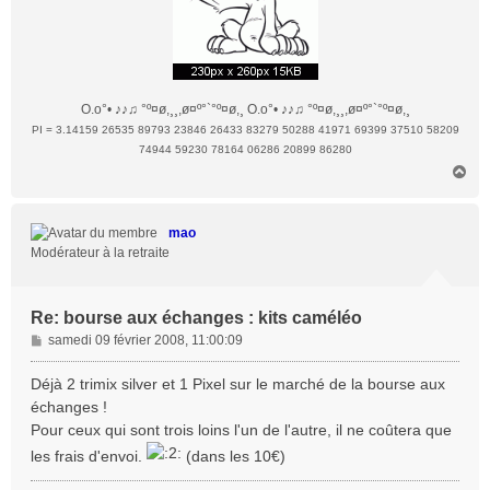
O.o°• ♪♪♫ °º¤ø,¸¸,ø¤º°`°º¤ø,¸ O.o°• ♪♪♫ °º¤ø,¸¸,ø¤º°`°º¤ø,¸
PI = 3.14159 26535 89793 23846 26433 83279 50288 41971 69399 37510 58209
74944 59230 78164 06286 20899 86280
H
a
u
t
mao
Modérateur à la retraite
Re: bourse aux échanges : kits caméléo
M
samedi 09 février 2008, 11:00:09
e
s
Déjà 2 trimix silver et 1 Pixel sur le marché de la bourse aux
s
échanges !
a
Pour ceux qui sont trois loins l'un de l'autre, il ne coûtera que
g
les frais d'envoi.
(dans les 10€)
e