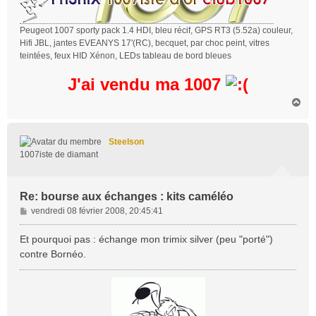
Peugeot 1007 sporty pack 1.4 HDI, bleu récif, GPS RT3 (5.52a) couleur,
Hifi JBL, jantes EVEANYS 17'(RC), becquet, par choc peint, vitres
teintées, feux HID Xénon, LEDs tableau de bord bleues
J'ai vendu ma 1007
H
a
u
t
Steelson
1007iste de diamant
Re: bourse aux échanges : kits caméléo
M
vendredi 08 février 2008, 20:45:41
e
s
Et pourquoi pas : échange mon trimix silver (peu "porté")
s
contre Bornéo.
a
g
e