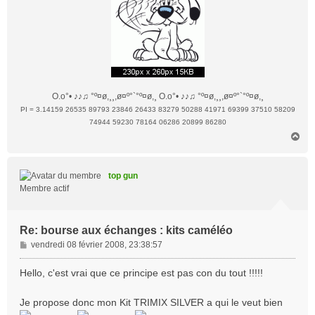
O.o°• ♪♪♫ °º¤ø,¸¸,ø¤º°`°º¤ø,¸ O.o°• ♪♪♫ °º¤ø,¸¸,ø¤º°`°º¤ø,¸
PI = 3.14159 26535 89793 23846 26433 83279 50288 41971 69399 37510 58209
74944 59230 78164 06286 20899 86280
H
a
u
t
top gun
Membre actif
Re: bourse aux échanges : kits caméléo
M
vendredi 08 février 2008, 23:38:57
e
s
Hello, c'est vrai que ce principe est pas con du tout !!!!!
s
a
Je propose donc mon Kit TRIMIX SILVER a qui le veut bien
g