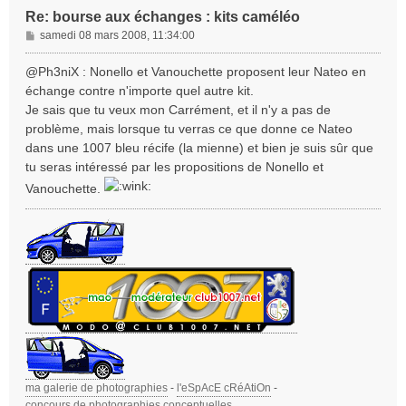
Re: bourse aux échanges : kits caméléo
M
samedi 08 mars 2008, 11:34:00
e
s
@Ph3niX : Nonello et Vanouchette proposent leur Nateo en
s
échange contre n'importe quel autre kit.
a
Je sais que tu veux mon Carrément, et il n'y a pas de
g
problème, mais lorsque tu verras ce que donne ce Nateo
e
dans une 1007 bleu récife (la mienne) et bien je suis sûr que
tu seras intéressé par les propositions de Nonello et
Vanouchette.
ma galerie de photographies
-
l'eSpAcE cRéAtiOn
-
concours de photographies conceptuelles