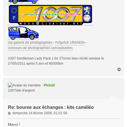
ma galerie de photographies
-
l'eSpAcE cRéAtiOn
-
concours de photographies conceptuelles
1007 Gentleman Lady Pack 1.6e 2Tronic bleu récife vendue le
27/05/2011 après 5 ans et 80000km
H
a
u
t
Ph3niX
1007iste d'argent
Re: bourse aux échanges : kits caméléo
M
dimanche 24 février 2008, 01:01:58
e
s
Merci !