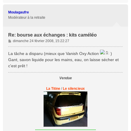
a
u
t
Moulagaufre
Modérateur à la retraite
Re: bourse aux échanges : kits caméléo
M
dimanche 24 février 2008, 15:22:27
e
s
La tâche a disparu (mieux que Vanish Oxy Action
)
s
Gant, savon liquide pour les mains, eau, on laisse sécher et
a
c'est prêt !
g
e
Vendue
La Titine
/
Le silencieux
----------------------------------------------------