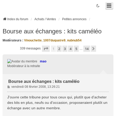
Index du forum
Achats / Ventes
Petites annonces
Bourse aux échanges : kits caméléo
Modérateurs :
Vinouchette
,
1007duquatre9
,
nubnub54
Page
1
sur
14
1
2
3
4
5
14
Suivante
339 messages
…
mao
Modérateur à la retraite
Bourse aux échanges : kits caméléo
M
vendredi 08 février 2008, 13:26:21
e
s
J'ouvre cette tribune pour tous ceux qui, plutôt que d'acheter
s
des kits en plus, neufs ou d'occasion, proposeraient plutôt un
a
échange avec un autre membre.
g
e