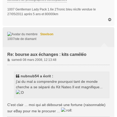
1007 Gentleman Lady Pack 1.6e 2Tronic bleu récife vendue le
27/05/2011 après 5 ans et 80000km
H
a
u
t
Steelson
1007iste de diamant
Re: bourse aux échanges : kits caméléo
M
samedi 08 mars 2008, 12:13:48
e
s
s
nubnub54 a écrit :
a
j'ai du mal a comprendre pourquoi tant de monde
g
cherche a se séparé du Kit Nateo.Il est magnifique...
e
C'est clair ... moi qui ait déboursé une fortune (raisonnable)
sur eBay pour me le procurer ...