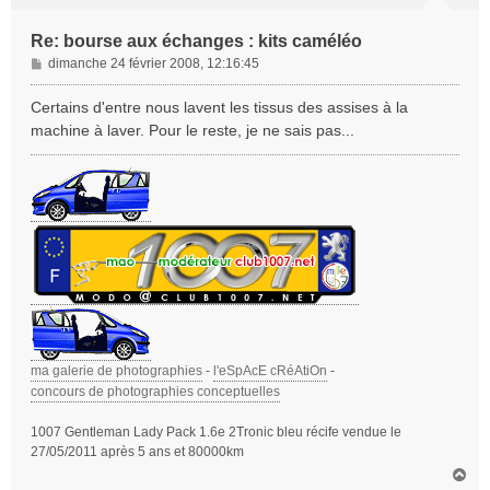
Re: bourse aux échanges : kits caméléo
M
dimanche 24 février 2008, 12:16:45
e
s
Certains d'entre nous lavent les tissus des assises à la
s
machine à laver. Pour le reste, je ne sais pas...
a
g
e
ma galerie de photographies
-
l'eSpAcE cRéAtiOn
-
concours de photographies conceptuelles
1007 Gentleman Lady Pack 1.6e 2Tronic bleu récife vendue le
27/05/2011 après 5 ans et 80000km
H