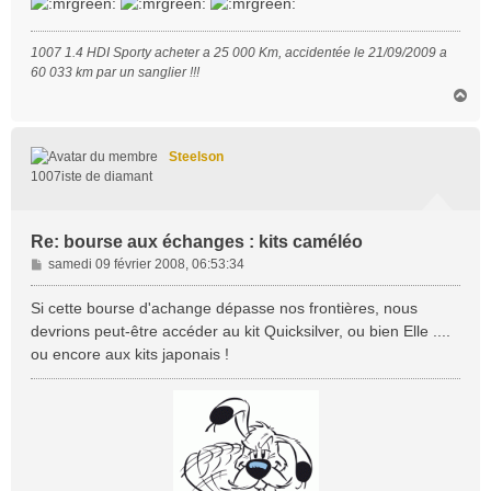
e
1007 1.4 HDI Sporty acheter a 25 000 Km, accidentée le 21/09/2009 a
60 033 km par un sanglier !!!
H
a
u
t
Steelson
1007iste de diamant
Re: bourse aux échanges : kits caméléo
M
samedi 09 février 2008, 06:53:34
e
s
Si cette bourse d'achange dépasse nos frontières, nous
s
devrions peut-être accéder au kit Quicksilver, ou bien Elle ....
a
ou encore aux kits japonais !
g
e