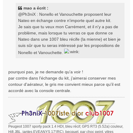
s
s
mao a écrit :
a
@Ph3niX : Nonello et Vanouchette proposent leur
g
Nateo en échange contre n'importe quel autre kit.
e
Je sais que tu veux mon Carrément, et il n'y a pas de
problème, mais lorsque tu verras ce que donne ce
Nateo dans une 1007 bleu récife (la mienne) et bien je
suis sûr que tu seras intéressé par les propositions de
Nonello et Vanouchette.
pourquoi pas, je ne demande qu'a voir !
par contre dans l'échange du kit, j'aimerai conserver mes
contour d'aérateur, le gris me convient mieux parce qu'il est
accordé avec la console centrale.
Peugeot 1007 sporty pack 1.4 HDI, bleu récif, GPS RT3 (5.52a) couleur,
Hifi JBL, jantes EVEANYS 17'(RC), becquet, par choc peint, vitres