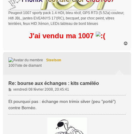
Peugeot 1007 sporty pack 1.4 HDI, bleu récif, GPS RT3 (5.52a) couleur,
Hifi JBL, jantes EVEANYS 17'(RC), becquet, par choc peint, vitres
teintées, feux HID Xénon, LEDs tableau de bord bleues
J'ai vendu ma 1007
H
a
u
t
Steelson
1007iste de diamant
Re: bourse aux échanges : kits caméléo
M
vendredi 08 février 2008, 20:45:41
e
s
Et pourquoi pas : échange mon trimix silver (peu "porté")
s
contre Bornéo.
a
g
e