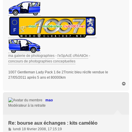
ma galerie de photographies
-
l'eSpAcE cRéAtiOn
-
concours de photographies conceptuelles
1007 Gentleman Lady Pack 1.6e 2Tronic bleu récife vendue le
27/05/2011 après 5 ans et 80000km
H
a
u
t
mao
Modérateur à la retraite
Re: bourse aux échanges : kits caméléo
M
lundi 18 février 2008, 17:15:19