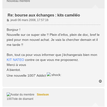
Nouveau membre
Re: bourse aux échanges : kits caméléo
M
jeudi 06 mars 2008, 17:57:16
e
s
Bonjour !
s
Nouvelle sur ce super site !! Plein d'infos, plein de doc, bref le
a
pied pour mon nouvel achat. Je vais la chercher demain et il
g
me tarde !!
e
Bon, tout ca pour vous informer que j'échangerais bien mon
KIT NATEO
contre ce que vous me proposerez.
Merci à vous
A bientot.
Une nouvelle 1007' Addict
H
a
u
t
Steelson
1007iste de diamant