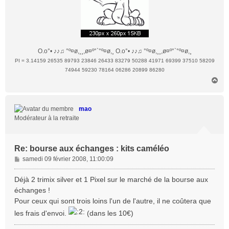
O.o°• ♪♪♫ °º¤ø,¸¸,ø¤º°`°º¤ø,¸ O.o°• ♪♪♫ °º¤ø,¸¸,ø¤º°`°º¤ø,¸
PI = 3.14159 26535 89793 23846 26433 83279 50288 41971 69399 37510 58209
74944 59230 78164 06286 20899 86280
H
a
u
t
mao
Modérateur à la retraite
Re: bourse aux échanges : kits caméléo
M
samedi 09 février 2008, 11:00:09
e
s
Déjà 2 trimix silver et 1 Pixel sur le marché de la bourse aux
s
échanges !
a
Pour ceux qui sont trois loins l'un de l'autre, il ne coûtera que
g
les frais d'envoi.
(dans les 10€)
e