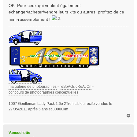
s
OK. Pour ceux qui veulent également
s
échanger/acheter/vendre leurs kits ou autres, profitez de ce
a
mini-rassemblement !
g
e
ma galerie de photographies
-
l'eSpAcE cRéAtiOn
-
concours de photographies conceptuelles
1007 Gentleman Lady Pack 1.6e 2Tronic bleu récife vendue le
27/05/2011 après 5 ans et 80000km
H
a
u
t
Vanouchette