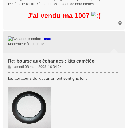
teintées, feux HID Xénon, LEDs tableau de bord bleues
J'ai vendu ma 1007
H
a
u
t
mao
Modérateur à la retraite
Re: bourse aux échanges : kits caméléo
M
samedi 08 mars 2008, 16:34:24
e
s
les aérateurs du kit carrément sont gris fer :
s
a
g
e