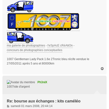
ma galerie de photographies
-
l'eSpAcE cRéAtiOn
-
concours de photographies conceptuelles
1007 Gentleman Lady Pack 1.6e 2Tronic bleu récife vendue le
27/05/2011 après 5 ans et 80000km
H
a
u
t
Ph3niX
1007iste d'argent
Re: bourse aux échanges : kits caméléo
M
samedi 01 mars 2008, 20:44:14