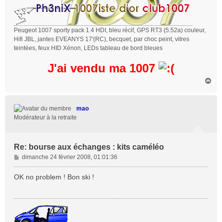
Peugeot 1007 sporty pack 1.4 HDI, bleu récif, GPS RT3 (5.52a) couleur,
Hifi JBL, jantes EVEANYS 17'(RC), becquet, par choc peint, vitres
teintées, feux HID Xénon, LEDs tableau de bord bleues
J'ai vendu ma 1007
H
a
u
t
mao
Modérateur à la retraite
Re: bourse aux échanges : kits caméléo
M
dimanche 24 février 2008, 01:01:36
e
s
OK no problem ! Bon ski !
s
a
g
e