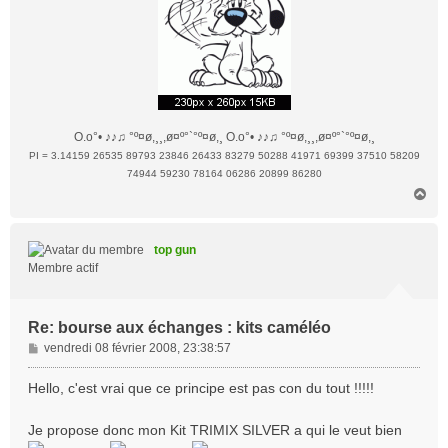
O.o°• ♪♪♫ °º¤ø,¸¸,ø¤º°`°º¤ø,¸ O.o°• ♪♪♫ °º¤ø,¸¸,ø¤º°`°º¤ø,¸
PI = 3.14159 26535 89793 23846 26433 83279 50288 41971 69399 37510 58209
74944 59230 78164 06286 20899 86280
H
a
u
t
top gun
Membre actif
Re: bourse aux échanges : kits caméléo
M
vendredi 08 février 2008, 23:38:57
e
s
Hello, c'est vrai que ce principe est pas con du tout !!!!!
s
a
Je propose donc mon Kit TRIMIX SILVER a qui le veut bien
g