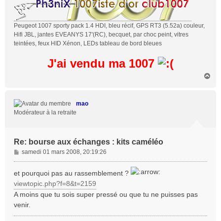
Peugeot 1007 sporty pack 1.4 HDI, bleu récif, GPS RT3 (5.52a) couleur,
Hifi JBL, jantes EVEANYS 17'(RC), becquet, par choc peint, vitres
teintées, feux HID Xénon, LEDs tableau de bord bleues
J'ai vendu ma 1007
H
a
u
t
mao
Modérateur à la retraite
Re: bourse aux échanges : kits caméléo
M
samedi 01 mars 2008, 20:19:26
e
s
et pourquoi pas au rassemblement ?
s
viewtopic.php?f=8&t=2159
a
A moins que tu sois super pressé ou que tu ne puisses pas
g
venir.
e