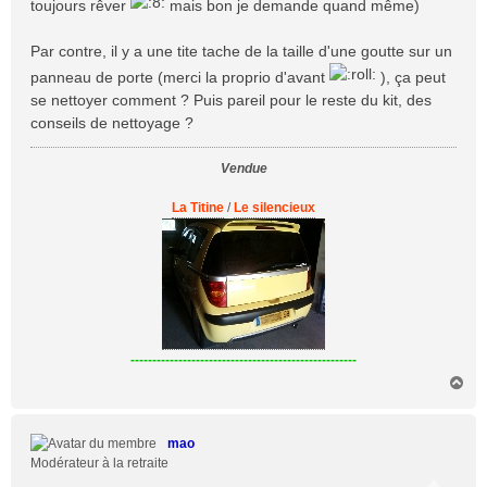
toujours rêver
mais bon je demande quand même)
a
g
Par contre, il y a une tite tache de la taille d'une goutte sur un
e
panneau de porte (merci la proprio d'avant
), ça peut
se nettoyer comment ? Puis pareil pour le reste du kit, des
conseils de nettoyage ?
Vendue
La Titine
/
Le silencieux
----------------------------------------------------
H
a
u
t
mao
Modérateur à la retraite