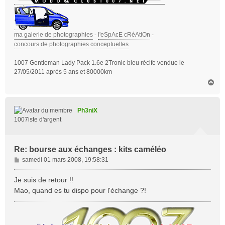
ma galerie de photographies
-
l'eSpAcE cRéAtiOn
-
concours de photographies conceptuelles
1007 Gentleman Lady Pack 1.6e 2Tronic bleu récife vendue le
27/05/2011 après 5 ans et 80000km
H
a
u
t
Ph3niX
1007iste d'argent
Re: bourse aux échanges : kits caméléo
M
samedi 01 mars 2008, 19:58:31
e
s
Je suis de retour !!
s
Mao, quand es tu dispo pour l'échange ?!
a
g
e