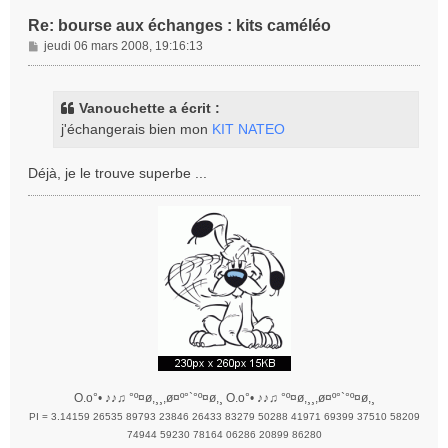
Re: bourse aux échanges : kits caméléo
M
jeudi 06 mars 2008, 19:16:13
e
s
s
Vanouchette a écrit :
a
j'échangerais bien mon
KIT NATEO
g
e
Déjà, je le trouve superbe ...
O.o°• ♪♪♫ °º¤ø,¸¸,ø¤º°`°º¤ø,¸ O.o°• ♪♪♫ °º¤ø,¸¸,ø¤º°`°º¤ø,¸
PI = 3.14159 26535 89793 23846 26433 83279 50288 41971 69399 37510 58209
74944 59230 78164 06286 20899 86280