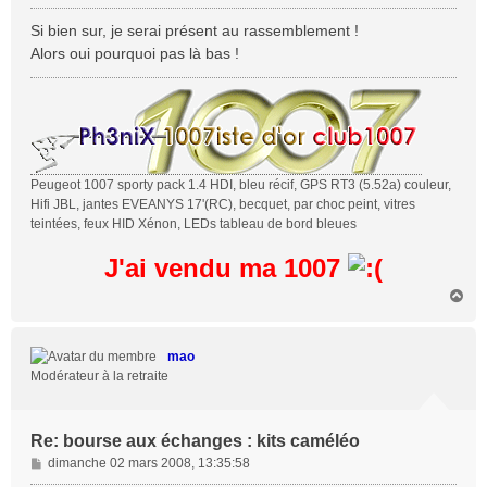
e
s
Si bien sur, je serai présent au rassemblement !
s
Alors oui pourquoi pas là bas !
a
g
e
Peugeot 1007 sporty pack 1.4 HDI, bleu récif, GPS RT3 (5.52a) couleur,
Hifi JBL, jantes EVEANYS 17'(RC), becquet, par choc peint, vitres
teintées, feux HID Xénon, LEDs tableau de bord bleues
J'ai vendu ma 1007
H
a
u
t
mao
Modérateur à la retraite
Re: bourse aux échanges : kits caméléo
M
dimanche 02 mars 2008, 13:35:58
e