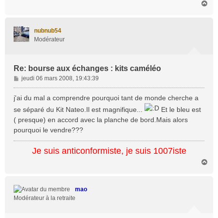
H
a
u
t
nubnub54
Modérateur
Re: bourse aux échanges : kits caméléo
M
jeudi 06 mars 2008, 19:43:39
e
s
j'ai du mal a comprendre pourquoi tant de monde cherche a
s
se séparé du Kit Nateo.Il est magnifique...
Et le bleu est
a
( presque) en accord avec la planche de bord.Mais alors
g
pourquoi le vendre???
e
Je suis anticonformiste, je suis 1007iste
H
a
u
t
mao
Modérateur à la retraite