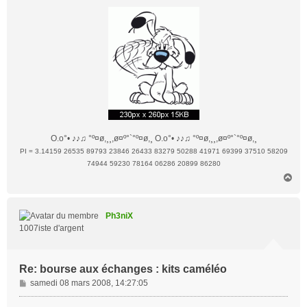
O.o°• ♪♪♫ °º¤ø,¸¸,ø¤º°`°º¤ø,¸ O.o°• ♪♪♫ °º¤ø,¸¸,ø¤º°`°º¤ø,¸
PI = 3.14159 26535 89793 23846 26433 83279 50288 41971 69399 37510 58209
74944 59230 78164 06286 20899 86280
H
a
u
t
Ph3niX
1007iste d'argent
Re: bourse aux échanges : kits caméléo
M
samedi 08 mars 2008, 14:27:05
e