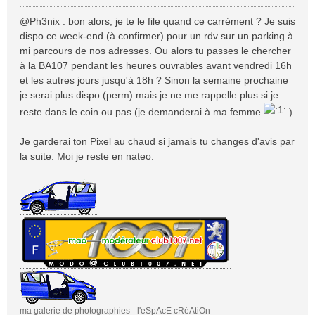
e
s
@Ph3nix : bon alors, je te le file quand ce carrément ? Je suis
s
dispo ce week-end (à confirmer) pour un rdv sur un parking à
a
mi parcours de nos adresses. Ou alors tu passes le chercher
g
à la BA107 pendant les heures ouvrables avant vendredi 16h
e
et les autres jours jusqu'à 18h ? Sinon la semaine prochaine
je serai plus dispo (perm) mais je ne me rappelle plus si je
reste dans le coin ou pas (je demanderai à ma femme
)
Je garderai ton Pixel au chaud si jamais tu changes d'avis par
la suite. Moi je reste en nateo.
ma galerie de photographies
-
l'eSpAcE cRéAtiOn
-