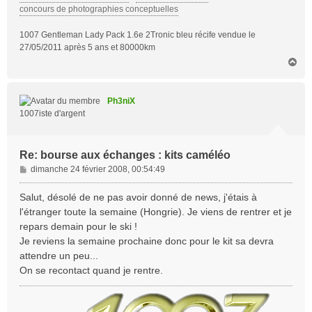
concours de photographies conceptuelles
1007 Gentleman Lady Pack 1.6e 2Tronic bleu récife vendue le
27/05/2011 après 5 ans et 80000km
H
a
u
t
Ph3niX
1007iste d'argent
Re: bourse aux échanges : kits caméléo
M
dimanche 24 février 2008, 00:54:49
e
s
Salut, désolé de ne pas avoir donné de news, j'étais à
s
l'étranger toute la semaine (Hongrie). Je viens de rentrer et je
a
repars demain pour le ski !
g
Je reviens la semaine prochaine donc pour le kit sa devra
e
attendre un peu...
On se recontact quand je rentre.