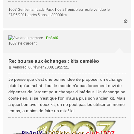
1007 Gentleman Lady Pack 1.6e 2Tronic bleu récife vendue le
27/05/2011 après 5 ans et 80000km
H
a
u
t
Ph3niX
1007iste d'argent
Re: bourse aux échanges : kits caméléo
M
vendredi 08 février 2008, 19:27:21
e
s
Je pense que c'est une bonne idée de proposer un échange
s
plutot qu'un achat. Tout le monde n'a pas forcement envi de
a
dépenser de l'argent pour changer d'intérieur. Un échange ne
g
coute rien, si se n'est que l'on n'aura plus son ancien kit. Mais
e
a quoi bon avoir deux kit, on ne peut pas les utiliser en meme
temps, a moins de faire un mix ! lol