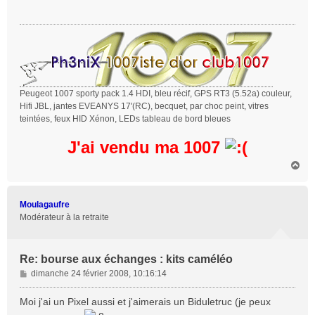
s
a
g
e
Peugeot 1007 sporty pack 1.4 HDI, bleu récif, GPS RT3 (5.52a) couleur,
Hifi JBL, jantes EVEANYS 17'(RC), becquet, par choc peint, vitres
teintées, feux HID Xénon, LEDs tableau de bord bleues
J'ai vendu ma 1007
H
a
u
t
Moulagaufre
Modérateur à la retraite
Re: bourse aux échanges : kits caméléo
M
dimanche 24 février 2008, 10:16:14
e
s
Moi j'ai un Pixel aussi et j'aimerais un Biduletruc (je peux
s