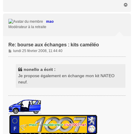
H
a
u
t
mao
Modérateur à la retraite
Re: bourse aux échanges : kits caméléo
M
lundi 25 février 2008, 11:44:40
e
s
s
nonello a écrit :
a
Je propose également en échange mon kit NATEO
g
neuf.
e