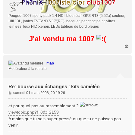
Peugeot 1007 sporty pack 1.4 HDI, bleu récif, GPS RT3 (5.52a) couleur,
Hifi JBL, jantes EVEANYS 17'(RC), becquet, par choc peint, vitres
teintées, feux HID Xénon, LEDs tableau de bord bleues
J'ai vendu ma 1007
H
a
u
t
mao
Modérateur à la retraite
Re: bourse aux échanges : kits caméléo
M
samedi 01 mars 2008, 20:19:26
e
s
et pourquoi pas au rassemblement ?
s
viewtopic.php?f=8&t=2159
a
A moins que tu sois super pressé ou que tu ne puisses pas
g
venir.
e