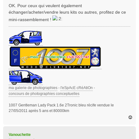
s
OK. Pour ceux qui veulent également
s
échanger/acheter/vendre leurs kits ou autres, profitez de ce
a
mini-rassemblement !
g
e
ma galerie de photographies
-
l'eSpAcE cRéAtiOn
-
concours de photographies conceptuelles
1007 Gentleman Lady Pack 1.6e 2Tronic bleu récife vendue le
27/05/2011 après 5 ans et 80000km
H
a
u
t
Vanouchette