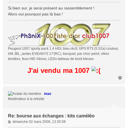
e
s
Si bien sur, je serai présent au rassemblement !
s
Alors oui pourquoi pas là bas !
a
g
e
Peugeot 1007 sporty pack 1.4 HDI, bleu récif, GPS RT3 (5.52a) couleur,
Hifi JBL, jantes EVEANYS 17'(RC), becquet, par choc peint, vitres
teintées, feux HID Xénon, LEDs tableau de bord bleues
J'ai vendu ma 1007
H
a
u
t
mao
Modérateur à la retraite
Re: bourse aux échanges : kits caméléo
M
dimanche 02 mars 2008, 13:35:58
e