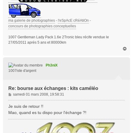
ma galerie de photographies
-
l'eSpAcE cRéAtiOn
-
concours de photographies conceptuelles
1007 Gentleman Lady Pack 1.6e 2Tronic bleu récife vendue le
27/05/2011 après 5 ans et 80000km
H
a
u
t
Ph3niX
1007iste d'argent
Re: bourse aux échanges : kits caméléo
M
samedi 01 mars 2008, 19:58:31
e
s
Je suis de retour !!
s
Mao, quand es tu dispo pour l'échange ?!
a
g
e