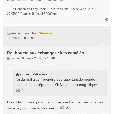
1007 Gentleman Lady Pack 1.6e 2Tronic bleu récife vendue le
27/05/2011 après 5 ans et 80000km
H
a
u
t
Steelson
1007iste de diamant
Re: bourse aux échanges : kits caméléo
M
samedi 08 mars 2008, 12:13:48
e
s
s
nubnub54 a écrit :
a
j'ai du mal a comprendre pourquoi tant de monde
g
cherche a se séparé du Kit Nateo.Il est magnifique...
e
C'est clair ... moi qui ait déboursé une fortune (raisonnable)
sur eBay pour me le procurer ...