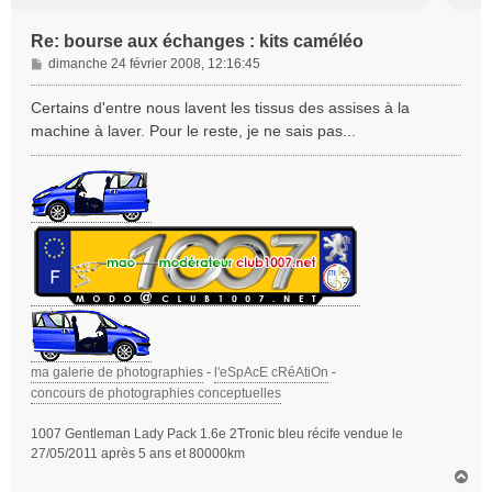
Re: bourse aux échanges : kits caméléo
M
dimanche 24 février 2008, 12:16:45
e
s
Certains d'entre nous lavent les tissus des assises à la
s
machine à laver. Pour le reste, je ne sais pas...
a
g
e
ma galerie de photographies
-
l'eSpAcE cRéAtiOn
-
concours de photographies conceptuelles
1007 Gentleman Lady Pack 1.6e 2Tronic bleu récife vendue le
27/05/2011 après 5 ans et 80000km
H