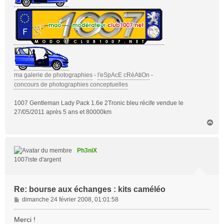
ma galerie de photographies
-
l'eSpAcE cRéAtiOn
-
concours de photographies conceptuelles
1007 Gentleman Lady Pack 1.6e 2Tronic bleu récife vendue le
27/05/2011 après 5 ans et 80000km
H
a
u
t
Ph3niX
1007iste d'argent
Re: bourse aux échanges : kits caméléo
M
dimanche 24 février 2008, 01:01:58
e
s
Merci !