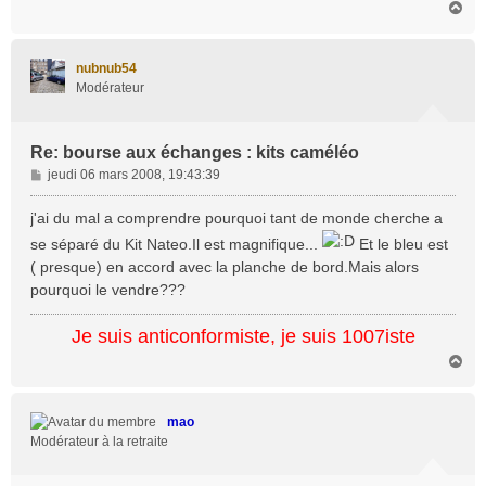
H
a
u
t
nubnub54
Modérateur
Re: bourse aux échanges : kits caméléo
M
jeudi 06 mars 2008, 19:43:39
e
s
j'ai du mal a comprendre pourquoi tant de monde cherche a
s
se séparé du Kit Nateo.Il est magnifique...
Et le bleu est
a
( presque) en accord avec la planche de bord.Mais alors
g
pourquoi le vendre???
e
Je suis anticonformiste, je suis 1007iste
H
a
u
t
mao
Modérateur à la retraite