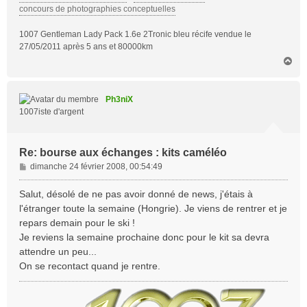
concours de photographies conceptuelles
1007 Gentleman Lady Pack 1.6e 2Tronic bleu récife vendue le
27/05/2011 après 5 ans et 80000km
H
a
u
t
Ph3niX
1007iste d'argent
Re: bourse aux échanges : kits caméléo
M
dimanche 24 février 2008, 00:54:49
e
s
Salut, désolé de ne pas avoir donné de news, j'étais à
s
l'étranger toute la semaine (Hongrie). Je viens de rentrer et je
a
repars demain pour le ski !
g
Je reviens la semaine prochaine donc pour le kit sa devra
e
attendre un peu...
On se recontact quand je rentre.