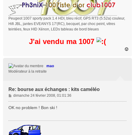
Peugeot 1007 sporty pack 1.4 HDI, bleu récif, GPS RT3 (5.52a) couleur,
Hifi JBL, jantes EVEANYS 17'(RC), becquet, par choc peint, vitres
teintées, feux HID Xénon, LEDs tableau de bord bleues
J'ai vendu ma 1007
H
a
u
t
mao
Modérateur à la retraite
Re: bourse aux échanges : kits caméléo
M
dimanche 24 février 2008, 01:01:36
e
s
OK no problem ! Bon ski !
s
a
g
e