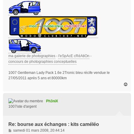
ma galerie de photographies
-
l'eSpAcE cRéAtiOn
-
concours de photographies conceptuelles
1007 Gentleman Lady Pack 1.6e 2Tronic bleu récife vendue le
27/05/2011 après 5 ans et 80000km
H
a
u
t
Ph3niX
1007iste d'argent
Re: bourse aux échanges : kits caméléo
M
samedi 01 mars 2008, 20:44:14