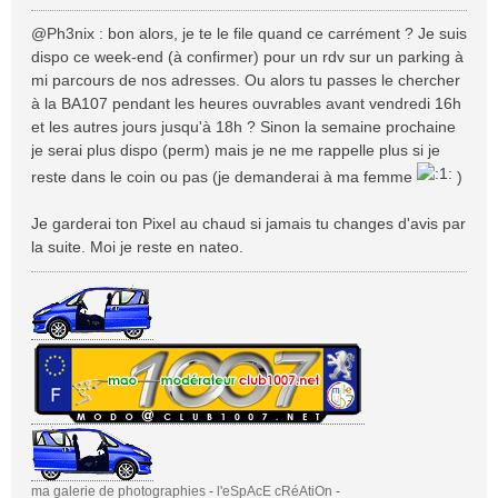
e
s
@Ph3nix : bon alors, je te le file quand ce carrément ? Je suis
s
dispo ce week-end (à confirmer) pour un rdv sur un parking à
a
mi parcours de nos adresses. Ou alors tu passes le chercher
g
à la BA107 pendant les heures ouvrables avant vendredi 16h
e
et les autres jours jusqu'à 18h ? Sinon la semaine prochaine
je serai plus dispo (perm) mais je ne me rappelle plus si je
reste dans le coin ou pas (je demanderai à ma femme
)
Je garderai ton Pixel au chaud si jamais tu changes d'avis par
la suite. Moi je reste en nateo.
ma galerie de photographies
-
l'eSpAcE cRéAtiOn
-