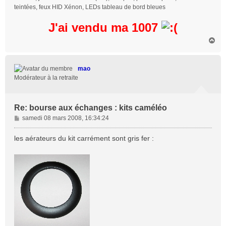
teintées, feux HID Xénon, LEDs tableau de bord bleues
J'ai vendu ma 1007
H
a
u
t
mao
Modérateur à la retraite
Re: bourse aux échanges : kits caméléo
M
samedi 08 mars 2008, 16:34:24
e
s
les aérateurs du kit carrément sont gris fer :
s
a
g
e