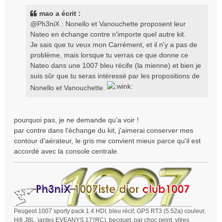
s
s
mao a écrit :
a
@Ph3niX : Nonello et Vanouchette proposent leur
g
Nateo en échange contre n'importe quel autre kit.
e
Je sais que tu veux mon Carrément, et il n'y a pas de
problème, mais lorsque tu verras ce que donne ce
Nateo dans une 1007 bleu récife (la mienne) et bien je
suis sûr que tu seras intéressé par les propositions de
Nonello et Vanouchette.
pourquoi pas, je ne demande qu'a voir !
par contre dans l'échange du kit, j'aimerai conserver mes
contour d'aérateur, le gris me convient mieux parce qu'il est
accordé avec la console centrale.
Peugeot 1007 sporty pack 1.4 HDI, bleu récif, GPS RT3 (5.52a) couleur,
Hifi JBL, jantes EVEANYS 17'(RC), becquet, par choc peint, vitres