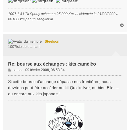
e
1007 1.4 HDI Sporty acheter a 25 000 Km, accidentée le 21/09/2009 a
60 033 km par un sanglier !!!
H
a
u
t
Steelson
1007iste de diamant
Re: bourse aux échanges : kits caméléo
M
samedi 09 février 2008, 06:53:34
e
s
Si cette bourse d'achange dépasse nos frontières, nous
s
devrions peut-être accéder au kit Quicksilver, ou bien Elle ....
a
ou encore aux kits japonais !
g
e