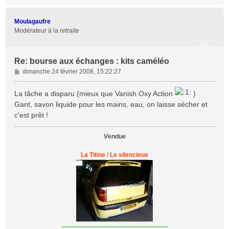
a
u
t
Moulagaufre
Modérateur à la retraite
Re: bourse aux échanges : kits caméléo
M
dimanche 24 février 2008, 15:22:27
e
s
La tâche a disparu (mieux que Vanish Oxy Action
)
s
Gant, savon liquide pour les mains, eau, on laisse sécher et
a
c'est prêt !
g
e
Vendue
La Titine
/
Le silencieux
----------------------------------------------------