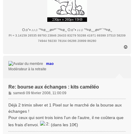
O.o°• ♪♪♫ °º¤ø,¸¸,ø¤º°`°º¤ø,¸ O.o°• ♪♪♫ °º¤ø,¸¸,ø¤º°`°º¤ø,¸
PI = 3.14159 26535 89793 23846 26433 83279 50288 41971 69399 37510 58209
74944 59230 78164 06286 20899 86280
H
a
u
t
mao
Modérateur à la retraite
Re: bourse aux échanges : kits caméléo
M
samedi 09 février 2008, 11:00:09
e
s
Déjà 2 trimix silver et 1 Pixel sur le marché de la bourse aux
s
échanges !
a
Pour ceux qui sont trois loins l'un de l'autre, il ne coûtera que
g
les frais d'envoi.
(dans les 10€)
e