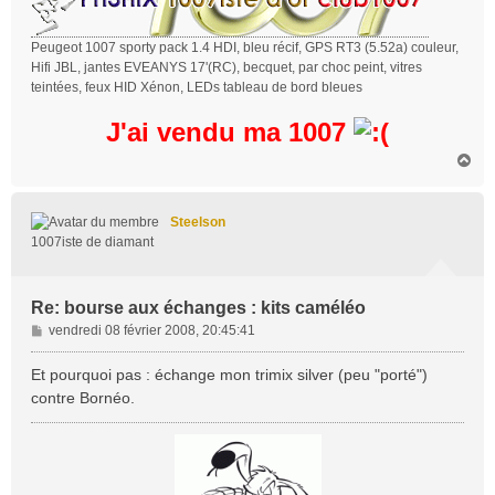
Peugeot 1007 sporty pack 1.4 HDI, bleu récif, GPS RT3 (5.52a) couleur,
Hifi JBL, jantes EVEANYS 17'(RC), becquet, par choc peint, vitres
teintées, feux HID Xénon, LEDs tableau de bord bleues
J'ai vendu ma 1007
H
a
u
t
Steelson
1007iste de diamant
Re: bourse aux échanges : kits caméléo
M
vendredi 08 février 2008, 20:45:41
e
s
Et pourquoi pas : échange mon trimix silver (peu "porté")
s
contre Bornéo.
a
g
e