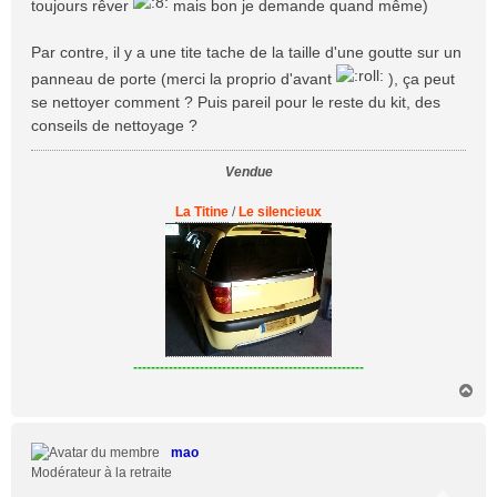
toujours rêver
mais bon je demande quand même)
a
g
Par contre, il y a une tite tache de la taille d'une goutte sur un
e
panneau de porte (merci la proprio d'avant
), ça peut
se nettoyer comment ? Puis pareil pour le reste du kit, des
conseils de nettoyage ?
Vendue
La Titine
/
Le silencieux
----------------------------------------------------
H
a
u
t
mao
Modérateur à la retraite