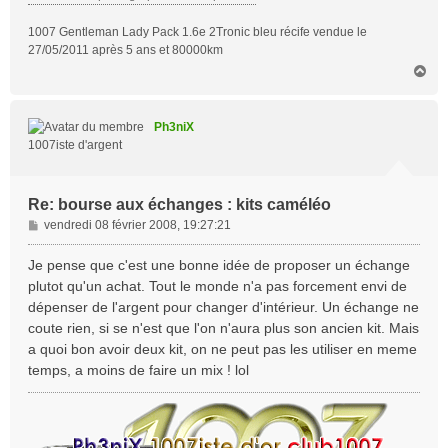
1007 Gentleman Lady Pack 1.6e 2Tronic bleu récife vendue le
27/05/2011 après 5 ans et 80000km
H
a
u
t
Ph3niX
1007iste d'argent
Re: bourse aux échanges : kits caméléo
M
vendredi 08 février 2008, 19:27:21
e
s
Je pense que c'est une bonne idée de proposer un échange
s
plutot qu'un achat. Tout le monde n'a pas forcement envi de
a
dépenser de l'argent pour changer d'intérieur. Un échange ne
g
coute rien, si se n'est que l'on n'aura plus son ancien kit. Mais
e
a quoi bon avoir deux kit, on ne peut pas les utiliser en meme
temps, a moins de faire un mix ! lol