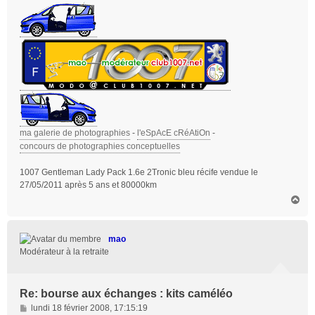
ma galerie de photographies
-
l'eSpAcE cRéAtiOn
-
concours de photographies conceptuelles
1007 Gentleman Lady Pack 1.6e 2Tronic bleu récife vendue le
27/05/2011 après 5 ans et 80000km
H
a
u
t
mao
Modérateur à la retraite
Re: bourse aux échanges : kits caméléo
M
lundi 18 février 2008, 17:15:19