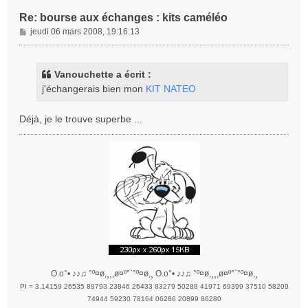
Re: bourse aux échanges : kits caméléo
M
jeudi 06 mars 2008, 19:16:13
e
s
s
Vanouchette a écrit :
a
j'échangerais bien mon
KIT NATEO
g
e
Déjà, je le trouve superbe ...
O.o°• ♪♪♫ °º¤ø,¸¸,ø¤º°`°º¤ø,¸ O.o°• ♪♪♫ °º¤ø,¸¸,ø¤º°`°º¤ø,¸
PI = 3.14159 26535 89793 23846 26433 83279 50288 41971 69399 37510 58209
74944 59230 78164 06286 20899 86280