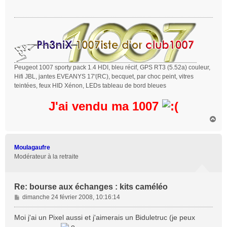
s
a
g
e
Peugeot 1007 sporty pack 1.4 HDI, bleu récif, GPS RT3 (5.52a) couleur,
Hifi JBL, jantes EVEANYS 17'(RC), becquet, par choc peint, vitres
teintées, feux HID Xénon, LEDs tableau de bord bleues
J'ai vendu ma 1007
H
a
u
t
Moulagaufre
Modérateur à la retraite
Re: bourse aux échanges : kits caméléo
M
dimanche 24 février 2008, 10:16:14
e
s
Moi j'ai un Pixel aussi et j'aimerais un Biduletruc (je peux
s