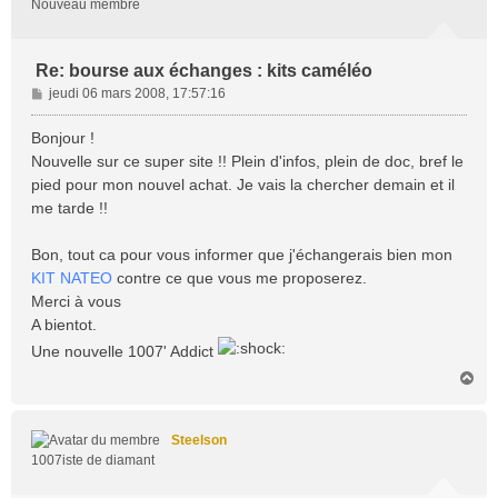
Nouveau membre
Re: bourse aux échanges : kits caméléo
M
jeudi 06 mars 2008, 17:57:16
e
s
Bonjour !
s
Nouvelle sur ce super site !! Plein d'infos, plein de doc, bref le
a
pied pour mon nouvel achat. Je vais la chercher demain et il
g
me tarde !!
e
Bon, tout ca pour vous informer que j'échangerais bien mon
KIT NATEO
contre ce que vous me proposerez.
Merci à vous
A bientot.
Une nouvelle 1007' Addict
H
a
u
t
Steelson
1007iste de diamant