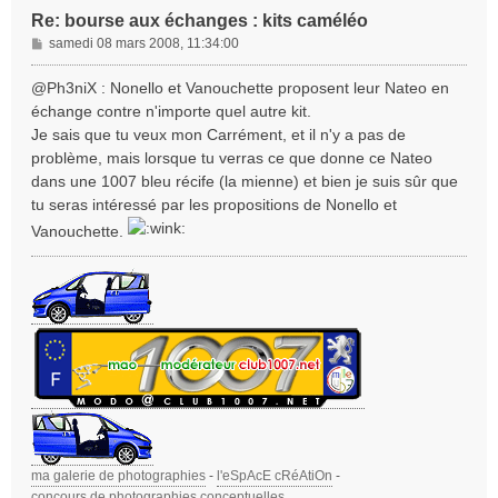
Re: bourse aux échanges : kits caméléo
M
samedi 08 mars 2008, 11:34:00
e
s
@Ph3niX : Nonello et Vanouchette proposent leur Nateo en
s
échange contre n'importe quel autre kit.
a
Je sais que tu veux mon Carrément, et il n'y a pas de
g
problème, mais lorsque tu verras ce que donne ce Nateo
e
dans une 1007 bleu récife (la mienne) et bien je suis sûr que
tu seras intéressé par les propositions de Nonello et
Vanouchette.
ma galerie de photographies
-
l'eSpAcE cRéAtiOn
-
concours de photographies conceptuelles