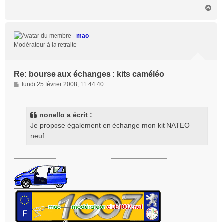
H
a
u
t
mao
Modérateur à la retraite
Re: bourse aux échanges : kits caméléo
M
lundi 25 février 2008, 11:44:40
e
s
s
nonello a écrit :
a
Je propose également en échange mon kit NATEO
g
neuf.
e