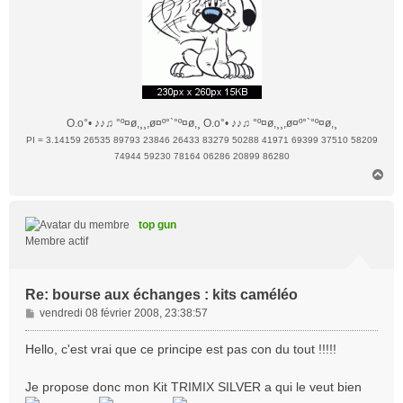
O.o°• ♪♪♫ °º¤ø,¸¸,ø¤º°`°º¤ø,¸ O.o°• ♪♪♫ °º¤ø,¸¸,ø¤º°`°º¤ø,¸
PI = 3.14159 26535 89793 23846 26433 83279 50288 41971 69399 37510 58209
74944 59230 78164 06286 20899 86280
H
a
u
t
top gun
Membre actif
Re: bourse aux échanges : kits caméléo
M
vendredi 08 février 2008, 23:38:57
e
s
Hello, c'est vrai que ce principe est pas con du tout !!!!!
s
a
Je propose donc mon Kit TRIMIX SILVER a qui le veut bien
g