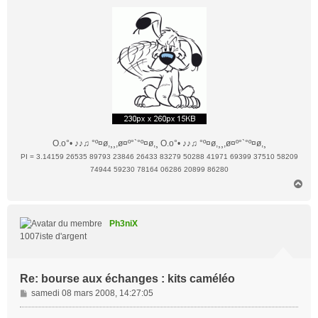
O.o°• ♪♪♫ °º¤ø,¸¸,ø¤º°`°º¤ø,¸ O.o°• ♪♪♫ °º¤ø,¸¸,ø¤º°`°º¤ø,¸
PI = 3.14159 26535 89793 23846 26433 83279 50288 41971 69399 37510 58209
74944 59230 78164 06286 20899 86280
H
a
u
t
Ph3niX
1007iste d'argent
Re: bourse aux échanges : kits caméléo
M
samedi 08 mars 2008, 14:27:05
e