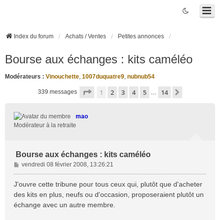
Index du forum
Achats / Ventes
Petites annonces
Bourse aux échanges : kits caméléo
Modérateurs :
Vinouchette
,
1007duquatre9
,
nubnub54
Page
1
sur
14
1
2
3
4
5
14
Suivante
339 messages
…
mao
Modérateur à la retraite
Bourse aux échanges : kits caméléo
M
vendredi 08 février 2008, 13:26:21
e
s
J'ouvre cette tribune pour tous ceux qui, plutôt que d'acheter
s
des kits en plus, neufs ou d'occasion, proposeraient plutôt un
a
échange avec un autre membre.
g
e