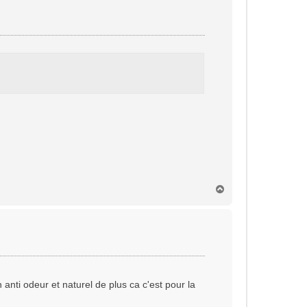
t
H
a
u
t
 anti odeur et naturel de plus ca c'est pour la