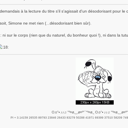
emandais à la lecture du titre s'il s'agissait d'un désodorisant pour le 
 soit, Simone ne met rien (...désodorisant bien sûr).
: ni sur le corps (rien que du naturel, du bonheur quoi !), ni dans la tutu
O.o°• ♪♪♫ °º¤ø,¸¸,ø¤º°`°º¤ø,¸ O.o°• ♪♪♫ °º¤ø,¸¸,ø¤º°
PI = 3.14159 26535 89793 23846 26433 83279 50288 41971 69399 37510 58209 74