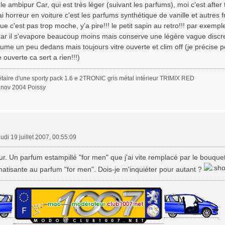
le ambipur Car, qui est très léger (suivant les parfums), moi c'est after
i horreur en voiture c'est les parfums synthétique de vanille et autres fr
ue c'est pas trop moche, y'a pire!!! le petit sapin au retro!!! par exemp
car il s'evapore beaucoup moins mais conserve une légère vague discre
e fume un peu dedans mais toujours vitre ouverte et clim off (je précise p
re ouverte ca sert a rien!!!)
étaire d'une sporty pack 1.6 e 2TRONIC gris métal intérieur TRIMIX RED
0 nov 2004 Poissy
eudi 19 juillet 2007, 00:55:09
ur. Un parfum estampillé "for men" que j'ai vite remplacé par le bouq
matisante au parfum "for men". Dois-je m'inquiéter pour autant ?