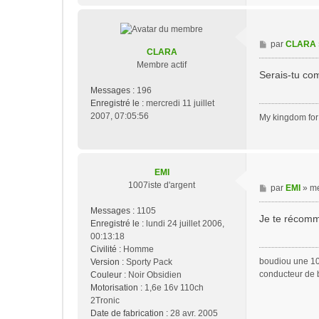
M
par
CLARA
CLARA
e
Membre actif
s
Serais-tu com
s
Messages :
196
a
Enregistré le :
mercredi 11 juillet
g
2007, 07:05:56
My kingdom for 
e
EMI
1007iste d'argent
M
par
EMI
»
me
e
Messages :
1105
s
Je te récomm
Enregistré le :
lundi 24 juillet 2006,
s
00:13:18
a
Civilité :
Homme
g
boudiou une 10
Version :
Sporty Pack
e
conducteur de 
Couleur :
Noir Obsidien
Motorisation :
1,6e 16v 110ch
2Tronic
Date de fabrication :
28 avr. 2005