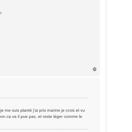
m
H
a
u
t
 je me suis planté j'ai pris marine je crois et vu
bon ca va il pue pas, et reste léger comme le