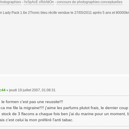
photographies
-
l'eSpAcE cRéAtiOn
-
concours de photographies conceptuelles
 Lady Pack 1.6e 2Tronic bleu récife vendue le 27/05/2011 après 5 ans et 80000k
ic44
»
jeudi 19 juillet 2007, 01:08:31
 le formen c'est pas une reussite!!!
 ca me file la migraine!!!! j'aime les parfums plutot frais, le dernier coup
n stock de 3 flacons a chaque fois ben j'ai du marine pour un moment, 
is c'est celui la mon préféré l'anti tabac.