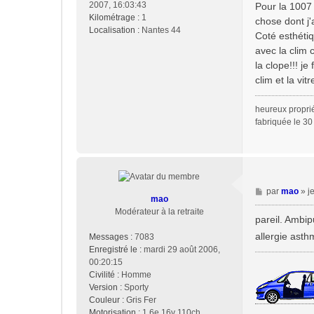
2007, 16:03:43
Pour la 1007 
e
Kilométrage :
1
chose dont j'a
Localisation :
Nantes 44
Coté esthétiq
avec la clim 
la clope!!! j
clim et la vit
heureux propri
fabriquée le 3
M
par
mao
»
j
mao
e
Modérateur à la retraite
s
pareil. Ambip
s
allergie asth
Messages :
7083
a
Enregistré le :
mardi 29 août 2006,
g
00:20:15
e
Civilité :
Homme
Version :
Sporty
Couleur :
Gris Fer
Motorisation :
1,6e 16v 110ch