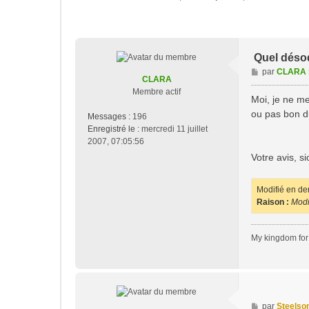
Quel déso
M
par
CLARA
CLARA
e
Membre actif
s
Moi, je ne me
s
ou pas bon du
Messages :
196
a
Enregistré le :
mercredi 11 juillet
g
2007, 07:05:56
e
Votre avis, si
Modifié en de
Raison :
Modif
My kingdom for 
M
par
Steelso