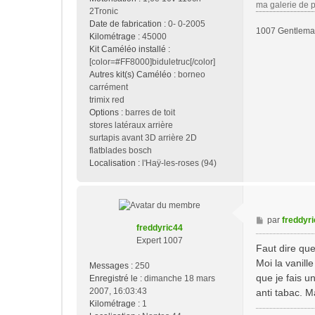
ma galerie de 
2Tronic
Date de fabrication :
0- 0-2005
1007 Gentleman
Kilométrage :
45000
Kit Caméléo installé :
[color=#FF8000]biduletruc[/color]
Autres kit(s) Caméléo :
borneo
carrément
trimix red
Options :
barres de toit
stores latéraux arrière
surtapis avant 3D arrière 2D
flatblades bosch
Localisation :
l'Haÿ-les-roses (94)
M
par
freddyr
freddyric44
e
Expert 1007
s
Faut dire que
s
Moi la vanille
Messages :
250
a
que je fais u
Enregistré le :
dimanche 18 mars
g
2007, 16:03:43
anti tabac. Ma
e
Kilométrage :
1