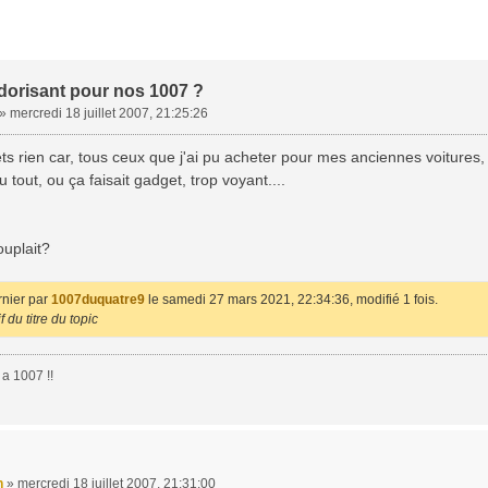
dorisant pour nos 1007 ?
»
mercredi 18 juillet 2007, 21:25:26
ts rien car, tous ceux que j'ai pu acheter pour mes anciennes voitures, o
 tout, ou ça faisait gadget, trop voyant....
ouplait?
rnier par
1007duquatre9
le samedi 27 mars 2021, 22:34:36, modifié 1 fois.
 du titre du topic
a 1007 !!
n
»
mercredi 18 juillet 2007, 21:31:00