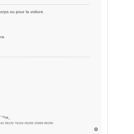
corps ou pour la voiture.
re.
`°º¤ø,¸
944 59230 78164 06286 20899 86280
H
a