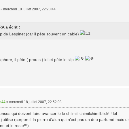
»
mercredi 18 juillet 2007, 22:20:44
A a écrit :
ip de Lespinet (car il pète souvent un cable)
hore, il pète ( prouts ) lol et pète le slip
ic44
»
mercredi 18 juillet 2007, 22:52:03
nses qui doivent faire avancer le le chilmili chimilchimilblick!!! lol
j'utilise (corporel: la pierre d'alun qui n'est pas un deo parfumé mais un
e et le reste!!!)