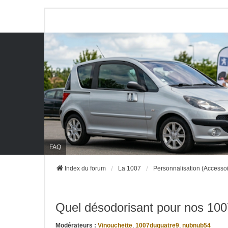
FAQ
Index du forum
La 1007
Personnalisation (Accessoir
Quel désodorisant pour nos 100
Modérateurs :
Vinouchette
,
1007duquatre9
,
nubnub54