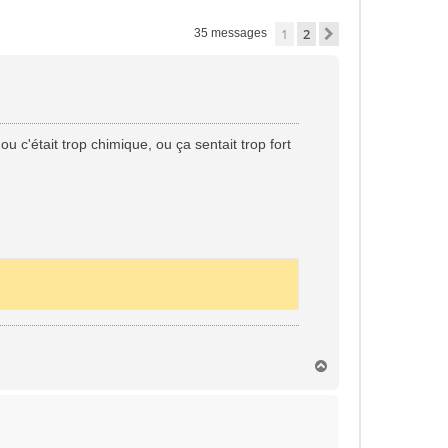
1
2
Suivante
35 messages
u c'était trop chimique, ou ça sentait trop fort
H
a
u
t