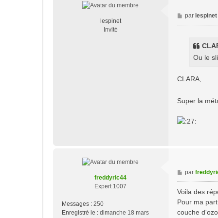
M
par
lespinet
lespinet
e
Invité
s
s
CLAR
a
Ou le sl
g
e
CLARA,
Super la métap
M
par
freddyr
freddyric44
e
Expert 1007
s
Voila des répo
s
Pour ma part 
Messages :
250
a
couche d'ozon
Enregistré le :
dimanche 18 mars
g