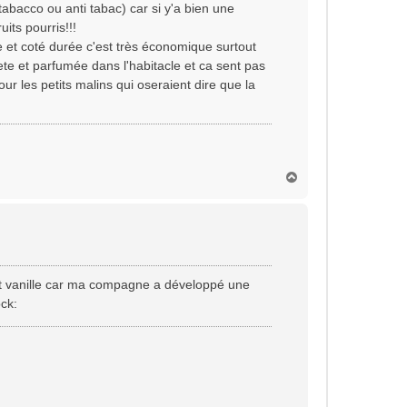
 tabacco ou anti tabac) car si y'a bien une
uits pourris!!!
le et coté durée c'est très économique surtout
te et parfumée dans l'habitacle et ca sent pas
our les petits malins qui oseraient dire que la
H
a
u
t
uet vanille car ma compagne a développé une