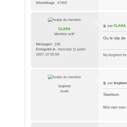
Kilométrage :
47000
M
par
CLARA
CLARA
e
Membre actif
s
Ou le slip de
s
Messages :
196
a
Enregistré le :
mercredi 11 juillet
g
2007, 07:05:56
My kingdom for 
e
M
par
lespinet
lespinet
e
Invité
s
Steelson,
s
a
Moi rien non 
g
e