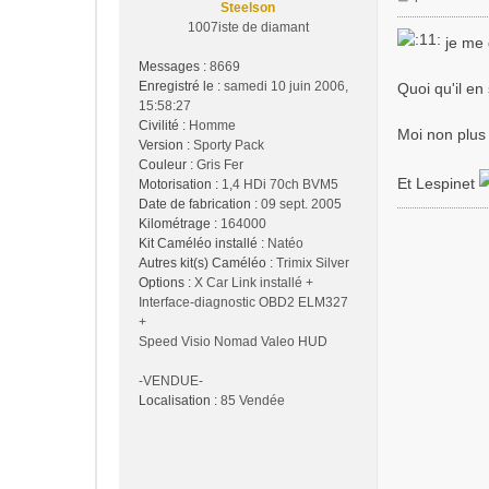
Steelson
e
1007iste de diamant
s
je me d
s
Messages :
8669
a
Enregistré le :
samedi 10 juin 2006,
Quoi qu'il en
g
15:58:27
e
Civilité :
Homme
Moi non plus 
Version :
Sporty Pack
Couleur :
Gris Fer
Et Lespinet
Motorisation :
1,4 HDi 70ch BVM5
Date de fabrication :
09 sept. 2005
Kilométrage :
164000
Kit Caméléo installé :
Natéo
Autres kit(s) Caméléo :
Trimix Silver
Options :
X Car Link installé +
Interface-diagnostic OBD2 ELM327
+
Speed Visio Nomad Valeo HUD
-VENDUE-
Localisation :
85 Vendée