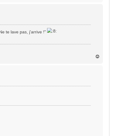
u
t
 te lave pas, j'arrive !"
H
a
u
t