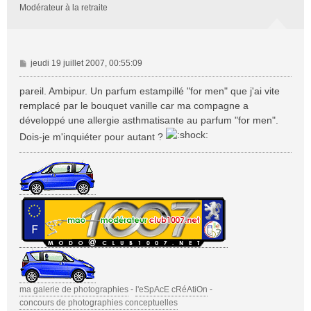
Modérateur à la retraite
M
jeudi 19 juillet 2007, 00:55:09
e
s
pareil. Ambipur. Un parfum estampillé "for men" que j'ai vite
s
remplacé par le bouquet vanille car ma compagne a
a
développé une allergie asthmatisante au parfum "for men".
g
Dois-je m'inquiéter pour autant ?
e
ma galerie de photographies
-
l'eSpAcE cRéAtiOn
-
concours de photographies conceptuelles