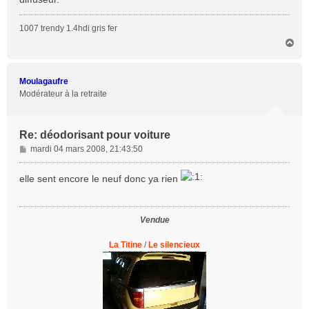
e
1007 trendy 1.4hdi gris fer
H
a
u
t
Moulagaufre
Modérateur à la retraite
Re: déodorisant pour voiture
M
mardi 04 mars 2008, 21:43:50
e
s
elle sent encore le neuf donc ya rien
s
a
g
Vendue
e
La Titine
/
Le silencieux