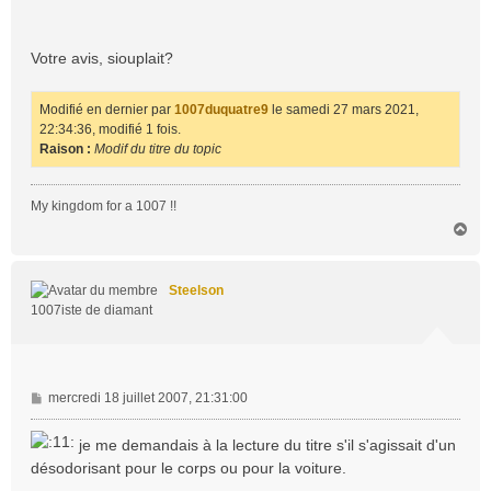
Votre avis, siouplait?
Modifié en dernier par
1007duquatre9
le samedi 27 mars 2021,
22:34:36, modifié 1 fois.
Raison :
Modif du titre du topic
My kingdom for a 1007 !!
H
a
u
t
Steelson
1007iste de diamant
M
mercredi 18 juillet 2007, 21:31:00
e
s
je me demandais à la lecture du titre s'il s'agissait d'un
s
désodorisant pour le corps ou pour la voiture.
a