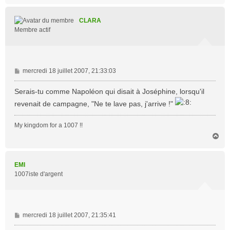
u
t
CLARA
Membre actif
M
mercredi 18 juillet 2007, 21:33:03
e
s
Serais-tu comme Napoléon qui disait à Joséphine, lorsqu'il
s
revenait de campagne, "Ne te lave pas, j'arrive !"
a
g
My kingdom for a 1007 !!
e
H
a
u
t
EMI
1007iste d'argent
M
mercredi 18 juillet 2007, 21:35:41
e