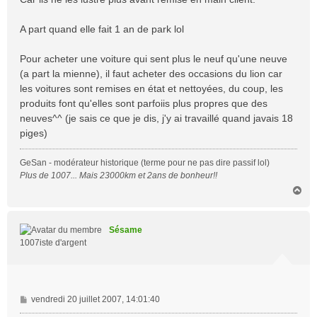
A part quand elle fait 1 an de park lol
Pour acheter une voiture qui sent plus le neuf qu'une neuve
(a part la mienne), il faut acheter des occasions du lion car
les voitures sont remises en état et nettoyées, du coup, les
produits font qu'elles sont parfoiis plus propres que des
neuves^^ (je sais ce que je dis, j'y ai travaillé quand javais 18
piges)
GeSan - modérateur historique (terme pour ne pas dire passif lol)
Plus de 1007... Mais 23000km et 2ans de bonheur!!
H
a
u
t
Sésame
1007iste d'argent
M
vendredi 20 juillet 2007, 14:01:40
e