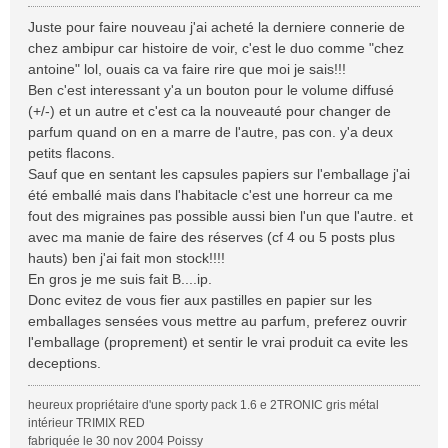
e
s
Juste pour faire nouveau j'ai acheté la derniere connerie de
s
chez ambipur car histoire de voir, c'est le duo comme "chez
a
antoine" lol, ouais ca va faire rire que moi je sais!!!
g
Ben c'est interessant y'a un bouton pour le volume diffusé
e
(+/-) et un autre et c'est ca la nouveauté pour changer de
parfum quand on en a marre de l'autre, pas con. y'a deux
petits flacons.
Sauf que en sentant les capsules papiers sur l'emballage j'ai
été emballé mais dans l'habitacle c'est une horreur ca me
fout des migraines pas possible aussi bien l'un que l'autre. et
avec ma manie de faire des réserves (cf 4 ou 5 posts plus
hauts) ben j'ai fait mon stock!!!!
En gros je me suis fait B....ip.
Donc evitez de vous fier aux pastilles en papier sur les
emballages sensées vous mettre au parfum, preferez ouvrir
l'emballage (proprement) et sentir le vrai produit ca evite les
deceptions.
heureux propriétaire d'une sporty pack 1.6 e 2TRONIC gris métal
intérieur TRIMIX RED
fabriquée le 30 nov 2004 Poissy