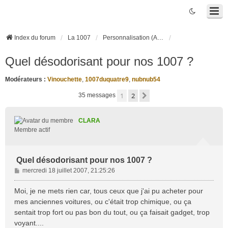
Index du forum
La 1007
Personnalisation (Accessoires, Tuning, ...)
Quel désodorisant pour nos 1007 ?
Modérateurs :
Vinouchette
,
1007duquatre9
,
nubnub54
1
2
Suivante
35 messages
CLARA
Membre actif
Quel désodorisant pour nos 1007 ?
M
mercredi 18 juillet 2007, 21:25:26
e
s
Moi, je ne mets rien car, tous ceux que j'ai pu acheter pour
s
mes anciennes voitures, ou c'était trop chimique, ou ça
a
sentait trop fort ou pas bon du tout, ou ça faisait gadget, trop
g
voyant....
e