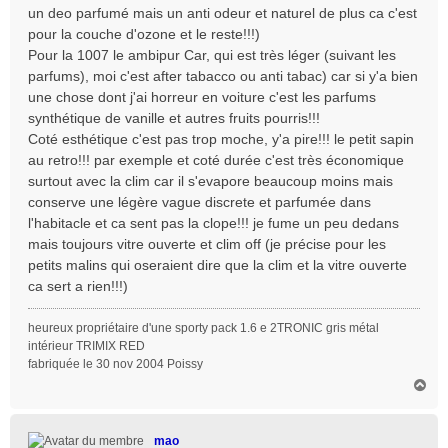
un deo parfumé mais un anti odeur et naturel de plus ca c'est
e
pour la couche d'ozone et le reste!!!)
Pour la 1007 le ambipur Car, qui est très léger (suivant les
parfums), moi c'est after tabacco ou anti tabac) car si y'a bien
une chose dont j'ai horreur en voiture c'est les parfums
synthétique de vanille et autres fruits pourris!!!
Coté esthétique c'est pas trop moche, y'a pire!!! le petit sapin
au retro!!! par exemple et coté durée c'est très économique
surtout avec la clim car il s'evapore beaucoup moins mais
conserve une légère vague discrete et parfumée dans
l'habitacle et ca sent pas la clope!!! je fume un peu dedans
mais toujours vitre ouverte et clim off (je précise pour les
petits malins qui oseraient dire que la clim et la vitre ouverte
ca sert a rien!!!)
heureux propriétaire d'une sporty pack 1.6 e 2TRONIC gris métal
intérieur TRIMIX RED
fabriquée le 30 nov 2004 Poissy
H
a
u
t
mao