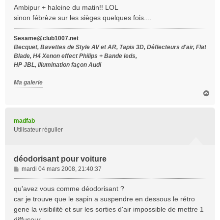
s
Ambipur + haleine du matin!! LOL
s
sinon fébrèze sur les sièges quelques fois....
a
g
Sesame@club1007.net
e
Becquet, Bavettes de Style AV et AR, Tapis 3D, Déflecteurs d'air, Flat
Blade, H4 Xenon effect Philips + Bande leds,
HP JBL, Illumination façon Audi
Ma galerie
H
a
u
t
madfab
Utilisateur régulier
déodorisant pour voiture
M
mardi 04 mars 2008, 21:40:37
e
s
qu'avez vous comme déodorisant ?
s
car je trouve que le sapin a suspendre en dessous le rétro
a
gene la visibilité et sur les sorties d'air impossible de mettre 1
g
diffuseur.