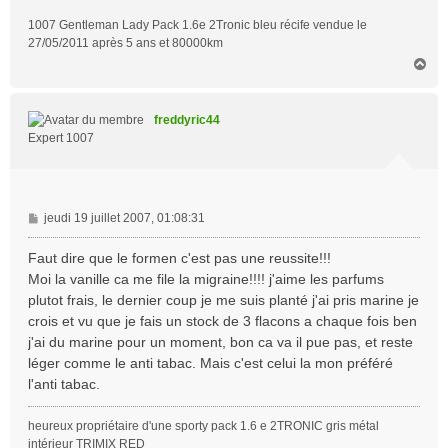
1007 Gentleman Lady Pack 1.6e 2Tronic bleu récife vendue le
27/05/2011 après 5 ans et 80000km
H
a
u
t
freddyric44
Expert 1007
M
jeudi 19 juillet 2007, 01:08:31
e
s
Faut dire que le formen c'est pas une reussite!!!
s
Moi la vanille ca me file la migraine!!!! j'aime les parfums
a
plutot frais, le dernier coup je me suis planté j'ai pris marine je
g
crois et vu que je fais un stock de 3 flacons a chaque fois ben
e
j'ai du marine pour un moment, bon ca va il pue pas, et reste
léger comme le anti tabac. Mais c'est celui la mon préféré
l'anti tabac.
heureux propriétaire d'une sporty pack 1.6 e 2TRONIC gris métal
intérieur TRIMIX RED