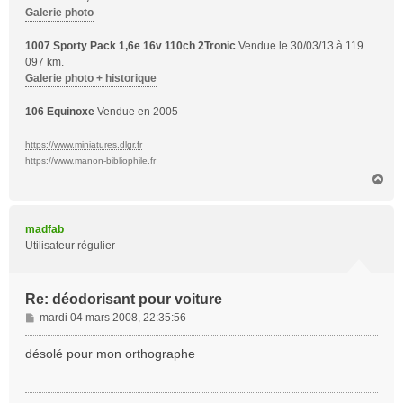
Galerie photo
1007 Sporty Pack 1,6e 16v 110ch 2Tronic
Vendue le 30/03/13 à 119
097 km.
Galerie photo + historique
106 Equinoxe
Vendue en 2005
https://www.miniatures.dlgr.fr
https://www.manon-bibliophile.fr
H
a
u
t
madfab
Utilisateur régulier
Re: déodorisant pour voiture
M
mardi 04 mars 2008, 22:35:56
e
s
désolé pour mon orthographe
s
a
g