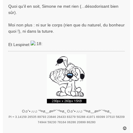
g
Quoi qu'il en soit, Simone ne met rien (...désodorisant bien
e
sûr).
Moi non plus : ni sur le corps (rien que du naturel, du bonheur
quoi !), ni dans la tuture.
Et Lespinet
O.o°• ♪♪♫ °º¤ø,¸¸,ø¤º°`°º¤ø,¸ O.o°• ♪♪♫ °º¤ø,¸¸,ø¤º°`°º¤ø,¸
PI = 3.14159 26535 89793 23846 26433 83279 50288 41971 69399 37510 58209
74944 59230 78164 06286 20899 86280
H
a