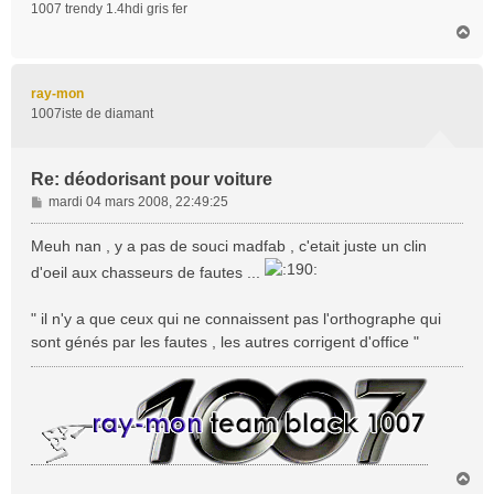
1007 trendy 1.4hdi gris fer
e
H
a
u
t
ray-mon
1007iste de diamant
Re: déodorisant pour voiture
M
mardi 04 mars 2008, 22:49:25
e
s
Meuh nan , y a pas de souci madfab , c'etait juste un clin
s
d'oeil aux chasseurs de fautes ...
a
g
" il n'y a que ceux qui ne connaissent pas l'orthographe qui
e
sont génés par les fautes , les autres corrigent d'office "
H