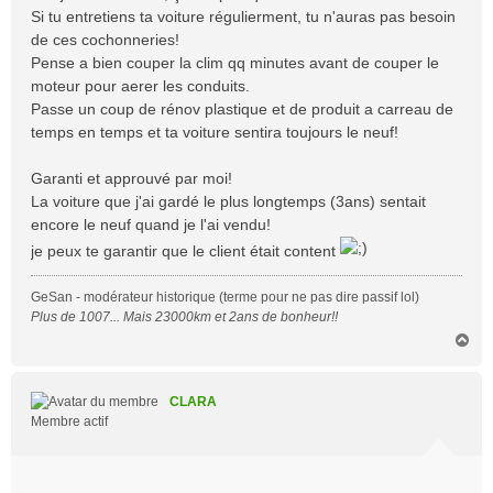
Si tu entretiens ta voiture régulierment, tu n'auras pas besoin
de ces cochonneries!
Pense a bien couper la clim qq minutes avant de couper le
moteur pour aerer les conduits.
Passe un coup de rénov plastique et de produit a carreau de
temps en temps et ta voiture sentira toujours le neuf!
Garanti et approuvé par moi!
La voiture que j'ai gardé le plus longtemps (3ans) sentait
encore le neuf quand je l'ai vendu!
je peux te garantir que le client était content
GeSan - modérateur historique (terme pour ne pas dire passif lol)
Plus de 1007... Mais 23000km et 2ans de bonheur!!
H
a
u
t
CLARA
Membre actif