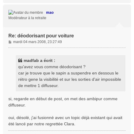
a
u
t
mao
Modérateur à la retraite
Re: déodorisant pour voiture
M
mardi 04 mars 2008, 23:27:49
e
s
s
madfab a écrit :
a
qu'avez vous comme déodorisant ?
g
car je trouve que le sapin a suspendre en dessous le
e
rétro gene la visibilité et sur les sorties d'air impossible
de mettre 1 diffuseur.
si, regarde en début de post, on met des ambipur comme
diffuseur.
oui, désolé, j'ai fusionné avec un topic déjà existant qui avait
été lancé par notre regrettée Clara.