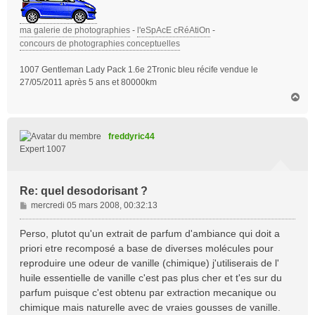
ma galerie de photographies
-
l'eSpAcE cRéAtiOn
-
concours de photographies conceptuelles
1007 Gentleman Lady Pack 1.6e 2Tronic bleu récife vendue le
27/05/2011 après 5 ans et 80000km
H
a
u
t
freddyric44
Expert 1007
Re: quel desodorisant ?
M
mercredi 05 mars 2008, 00:32:13
e
s
Perso, plutot qu'un extrait de parfum d'ambiance qui doit a
s
priori etre recomposé a base de diverses molécules pour
a
reproduire une odeur de vanille (chimique) j'utiliserais de l'
g
huile essentielle de vanille c'est pas plus cher et t'es sur du
e
parfum puisque c'est obtenu par extraction mecanique ou
chimique mais naturelle avec de vraies gousses de vanille.