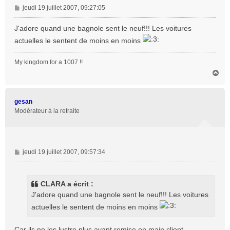
M
jeudi 19 juillet 2007, 09:27:05
e
s
J'adore quand une bagnole sent le neuf!!! Les voitures
s
actuelles le sentent de moins en moins
a
g
My kingdom for a 1007 !!
e
H
a
u
t
gesan
Modérateur à la retraite
M
jeudi 19 juillet 2007, 09:57:34
e
s
s
CLARA a écrit :
a
J'adore quand une bagnole sent le neuf!!! Les voitures
g
actuelles le sentent de moins en moins
e
Car ils ne les lustre plus avant remise en main client.