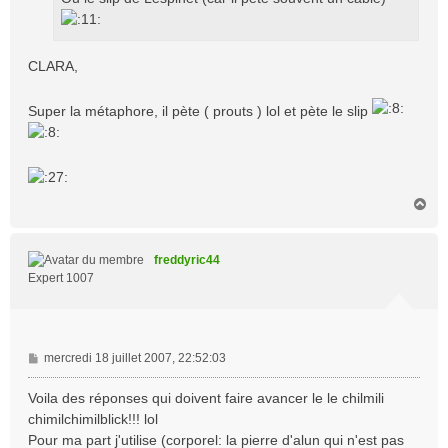
g
e
CLARA,
Super la métaphore, il pète ( prouts ) lol et pète le slip
H
a
u
t
freddyric44
Expert 1007
M
mercredi 18 juillet 2007, 22:52:03
e
s
Voila des réponses qui doivent faire avancer le le chilmili
s
chimilchimilblick!!! lol
a
Pour ma part j'utilise (corporel: la pierre d'alun qui n'est pas
g