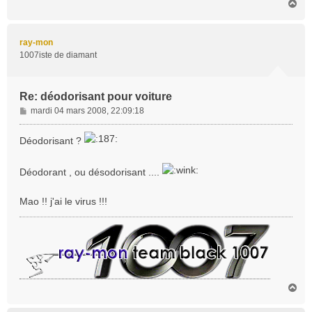
H
a
u
t
ray-mon
1007iste de diamant
Re: déodorisant pour voiture
M
mardi 04 mars 2008, 22:09:18
e
s
Déodorisant ?
s
a
Déodorant , ou désodorisant ....
g
e
Mao !! j'ai le virus !!!
H
a
u