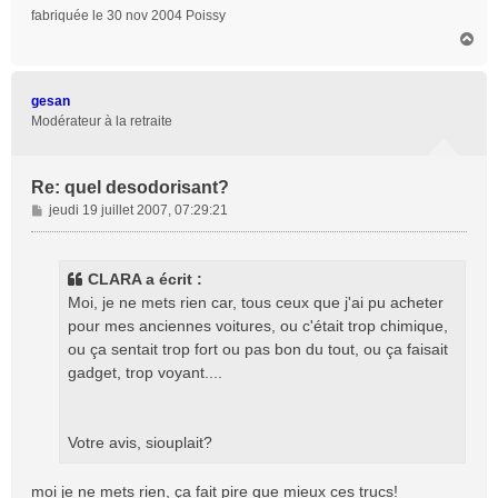
fabriquée le 30 nov 2004 Poissy
H
a
u
t
gesan
Modérateur à la retraite
Re: quel desodorisant?
M
jeudi 19 juillet 2007, 07:29:21
e
s
s
CLARA a écrit :
a
Moi, je ne mets rien car, tous ceux que j'ai pu acheter
g
pour mes anciennes voitures, ou c'était trop chimique,
e
ou ça sentait trop fort ou pas bon du tout, ou ça faisait
gadget, trop voyant....
Votre avis, siouplait?
moi je ne mets rien, ça fait pire que mieux ces trucs!