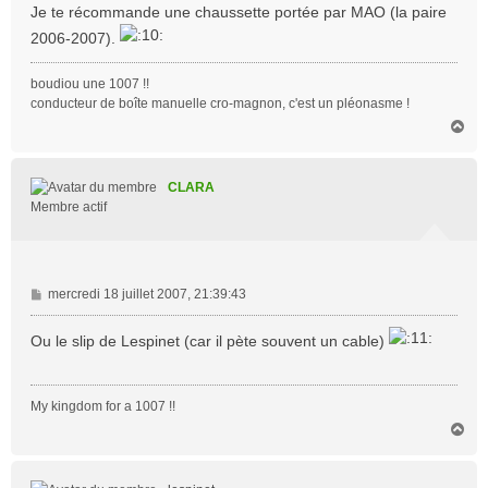
s
Je te récommande une chaussette portée par MAO (la paire
s
2006-2007).
a
g
boudiou une 1007 !!
e
conducteur de boîte manuelle cro-magnon, c'est un pléonasme !
H
a
u
t
CLARA
Membre actif
M
mercredi 18 juillet 2007, 21:39:43
e
s
Ou le slip de Lespinet (car il pète souvent un cable)
s
a
g
My kingdom for a 1007 !!
e
H
a
u
t