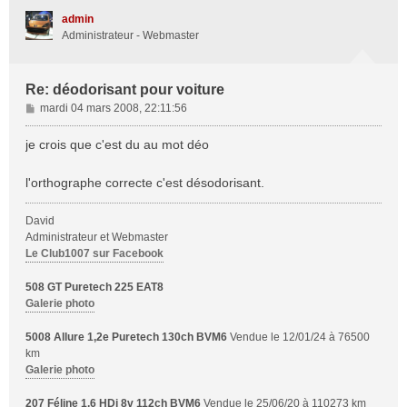
t
admin
Administrateur - Webmaster
Re: déodorisant pour voiture
M
mardi 04 mars 2008, 22:11:56
e
s
je crois que c'est du au mot déo
s
a
l'orthographe correcte c'est désodorisant.
g
e
David
Administrateur et Webmaster
Le Club1007 sur Facebook
508 GT Puretech 225 EAT8
Galerie photo
5008 Allure 1,2e Puretech 130ch BVM6
Vendue le 12/01/24 à 76500
km
Galerie photo
207 Féline 1,6 HDi 8v 112ch BVM6
Vendue le 25/06/20 à 110273 km