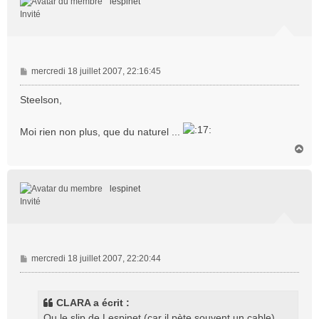
lespinet
Invité
M
mercredi 18 juillet 2007, 22:16:45
e
s
Steelson,
s
a
Moi rien non plus, que du naturel ...
g
e
H
a
u
t
lespinet
Invité
M
mercredi 18 juillet 2007, 22:20:44
e
s
s
CLARA a écrit :
a
Ou le slip de Lespinet (car il pète souvent un cable)