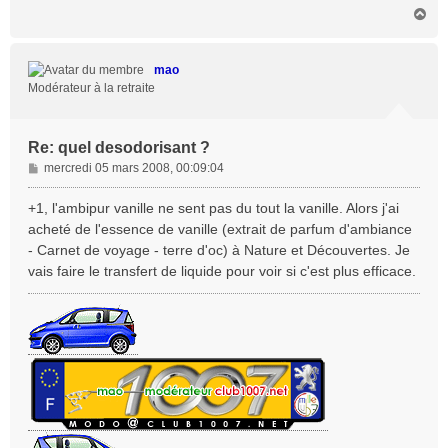
H
a
u
t
mao
Modérateur à la retraite
Re: quel desodorisant ?
M
mercredi 05 mars 2008, 00:09:04
e
s
+1, l'ambipur vanille ne sent pas du tout la vanille. Alors j'ai
s
acheté de l'essence de vanille (extrait de parfum d'ambiance
a
- Carnet de voyage - terre d'oc) à Nature et Découvertes. Je
g
vais faire le transfert de liquide pour voir si c'est plus efficace.
e