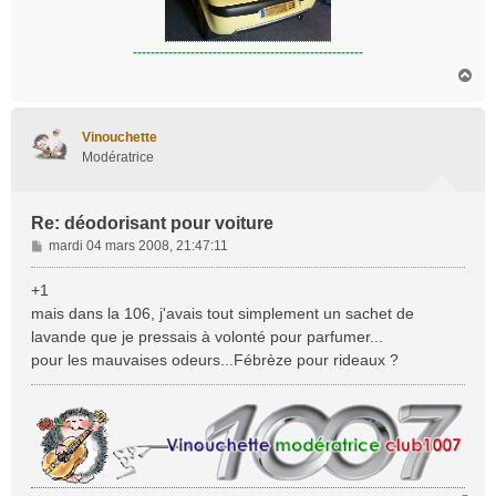
----------------------------------------------------
H
a
u
t
Vinouchette
Modératrice
Re: déodorisant pour voiture
M
mardi 04 mars 2008, 21:47:11
e
s
+1
s
mais dans la 106, j'avais tout simplement un sachet de
a
lavande que je pressais à volonté pour parfumer...
g
pour les mauvaises odeurs...Fébrèze pour rideaux ?
e