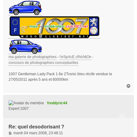
ma galerie de photographies
-
l'eSpAcE cRéAtiOn
-
concours de photographies conceptuelles
1007 Gentleman Lady Pack 1.6e 2Tronic bleu récife vendue le
27/05/2011 après 5 ans et 80000km
H
a
u
t
freddyric44
Expert 1007
Re: quel desodorisant ?
M
mardi 04 mars 2008, 23:48:11