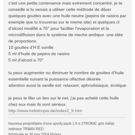
c'est une petite contenance mais extrement concentré, je te
conseille si tu venais a utiliser cette méthode de diluer
quelques gouttes avec une huile neutre (pepins de raisins par
exemple que tu trouveras sur le meme site) et quelques cl
d'alcool modifié a 70° pour faciliter l'evaporation et la
microdiffusion dans le système de meche ambipur. une idée
de proportions.
10 gouttes d'H E vanille.
5 ml d'huile de pepins de raisins
5 ml d'alcool a 70°.
tu peux augmenter ou diminuer le nombre de gouttes d'huile
essentielle suivant la puissance olfactive désirée.
attention aussi la vanille est: relaxant, aphrodisiaque, érotique
je peux te filer un lien sur le net, j'ai pas acheté cette huile
chez eux mais ils sont sérieux.
http://www.heliotropia.de/index2_fr.htm
heureux propriétaire d'une sporty pack 1.6 e 2TRONIC gris métal
intérieur TRIMIX RED
fabriquée le 30 nov 2004 Poissy