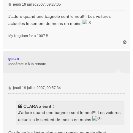
M
jeudi 19 juillet 2007, 09:27:05
e
s
J'adore quand une bagnole sent le neuf!!! Les voitures
s
actuelles le sentent de moins en moins
a
g
My kingdom for a 1007 !!
e
H
a
u
t
gesan
Modérateur à la retraite
M
jeudi 19 juillet 2007, 09:57:34
e
s
s
CLARA a écrit :
a
J'adore quand une bagnole sent le neuf!!! Les voitures
g
actuelles le sentent de moins en moins
e
Car ils ne les lustre plus avant remise en main client.