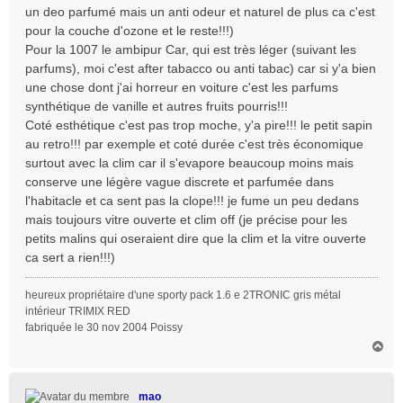
un deo parfumé mais un anti odeur et naturel de plus ca c'est
e
pour la couche d'ozone et le reste!!!)
Pour la 1007 le ambipur Car, qui est très léger (suivant les
parfums), moi c'est after tabacco ou anti tabac) car si y'a bien
une chose dont j'ai horreur en voiture c'est les parfums
synthétique de vanille et autres fruits pourris!!!
Coté esthétique c'est pas trop moche, y'a pire!!! le petit sapin
au retro!!! par exemple et coté durée c'est très économique
surtout avec la clim car il s'evapore beaucoup moins mais
conserve une légère vague discrete et parfumée dans
l'habitacle et ca sent pas la clope!!! je fume un peu dedans
mais toujours vitre ouverte et clim off (je précise pour les
petits malins qui oseraient dire que la clim et la vitre ouverte
ca sert a rien!!!)
heureux propriétaire d'une sporty pack 1.6 e 2TRONIC gris métal
intérieur TRIMIX RED
fabriquée le 30 nov 2004 Poissy
H
a
u
t
mao