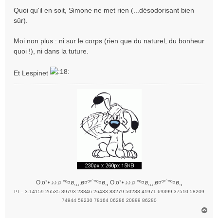
g
Quoi qu'il en soit, Simone ne met rien (...désodorisant bien
e
sûr).
Moi non plus : ni sur le corps (rien que du naturel, du bonheur
quoi !), ni dans la tuture.
Et Lespinet
O.o°• ♪♪♫ °º¤ø,¸¸,ø¤º°`°º¤ø,¸ O.o°• ♪♪♫ °º¤ø,¸¸,ø¤º°`°º¤ø,¸
PI = 3.14159 26535 89793 23846 26433 83279 50288 41971 69399 37510 58209
74944 59230 78164 06286 20899 86280
H
a