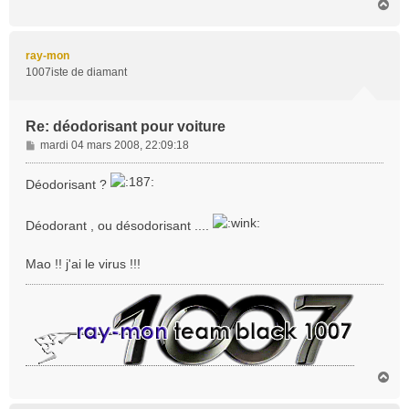
H
a
u
t
ray-mon
1007iste de diamant
Re: déodorisant pour voiture
M
mardi 04 mars 2008, 22:09:18
e
s
Déodorisant ?
s
a
Déodorant , ou désodorisant ....
g
e
Mao !! j'ai le virus !!!
H
a
u