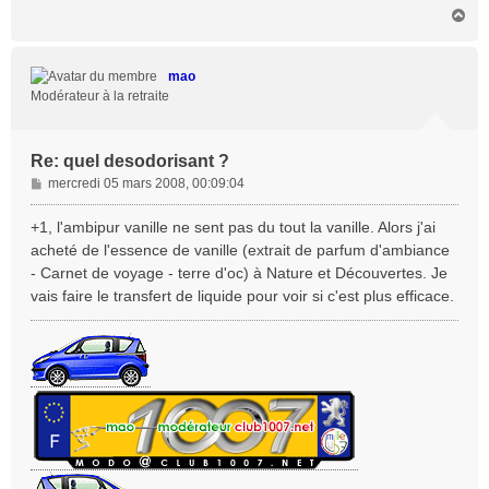
H
a
u
t
mao
Modérateur à la retraite
Re: quel desodorisant ?
M
mercredi 05 mars 2008, 00:09:04
e
s
+1, l'ambipur vanille ne sent pas du tout la vanille. Alors j'ai
s
acheté de l'essence de vanille (extrait de parfum d'ambiance
a
- Carnet de voyage - terre d'oc) à Nature et Découvertes. Je
g
vais faire le transfert de liquide pour voir si c'est plus efficace.
e