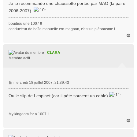
s
Je te récommande une chaussette portée par MAO (la paire
s
2006-2007).
a
g
boudiou une 1007 !!
e
conducteur de boîte manuelle cro-magnon, c'est un pléonasme !
H
a
u
t
CLARA
Membre actif
M
mercredi 18 juillet 2007, 21:39:43
e
s
Ou le slip de Lespinet (car il pète souvent un cable)
s
a
g
My kingdom for a 1007 !!
e
H
a
u
t