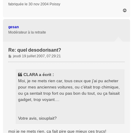
fabriquée le 30 nov 2004 Poissy
H
a
u
t
gesan
Modérateur à la retraite
Re: quel desodorisant?
M
jeudi 19 juillet 2007, 07:29:21
e
s
s
CLARA a écrit :
a
Moi, je ne mets rien car, tous ceux que j'ai pu acheter
g
pour mes anciennes voitures, ou c'était trop chimique,
e
ou ça sentait trop fort ou pas bon du tout, ou ça faisait
gadget, trop voyant....
Votre avis, siouplait?
moi je ne mets rien, ça fait pire que mieux ces trucs!