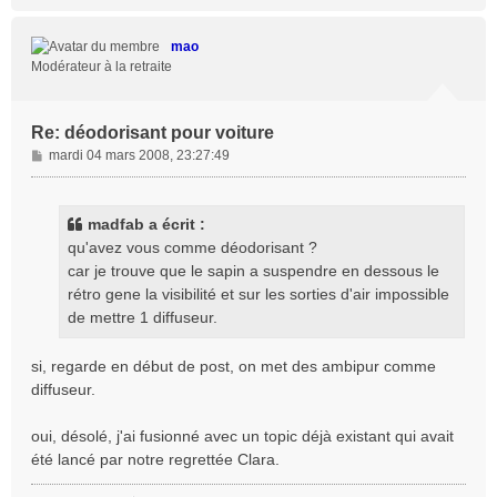
a
u
t
mao
Modérateur à la retraite
Re: déodorisant pour voiture
M
mardi 04 mars 2008, 23:27:49
e
s
s
madfab a écrit :
a
qu'avez vous comme déodorisant ?
g
car je trouve que le sapin a suspendre en dessous le
e
rétro gene la visibilité et sur les sorties d'air impossible
de mettre 1 diffuseur.
si, regarde en début de post, on met des ambipur comme
diffuseur.
oui, désolé, j'ai fusionné avec un topic déjà existant qui avait
été lancé par notre regrettée Clara.