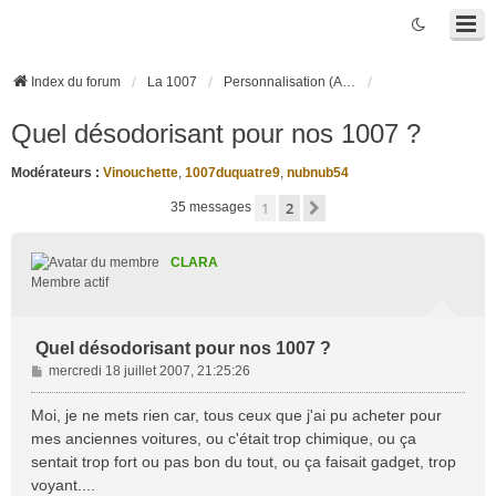
Index du forum
La 1007
Personnalisation (Accessoires, Tuning, ...)
Quel désodorisant pour nos 1007 ?
Modérateurs :
Vinouchette
,
1007duquatre9
,
nubnub54
1
2
Suivante
35 messages
CLARA
Membre actif
Quel désodorisant pour nos 1007 ?
M
mercredi 18 juillet 2007, 21:25:26
e
s
Moi, je ne mets rien car, tous ceux que j'ai pu acheter pour
s
mes anciennes voitures, ou c'était trop chimique, ou ça
a
sentait trop fort ou pas bon du tout, ou ça faisait gadget, trop
g
voyant....
e