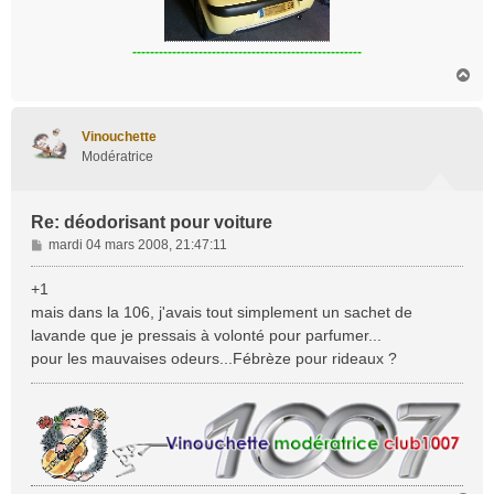
----------------------------------------------------
H
a
u
t
Vinouchette
Modératrice
Re: déodorisant pour voiture
M
mardi 04 mars 2008, 21:47:11
e
s
+1
s
mais dans la 106, j'avais tout simplement un sachet de
a
lavande que je pressais à volonté pour parfumer...
g
pour les mauvaises odeurs...Fébrèze pour rideaux ?
e