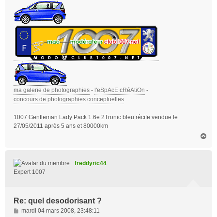
ma galerie de photographies
-
l'eSpAcE cRéAtiOn
-
concours de photographies conceptuelles
1007 Gentleman Lady Pack 1.6e 2Tronic bleu récife vendue le
27/05/2011 après 5 ans et 80000km
H
a
u
t
freddyric44
Expert 1007
Re: quel desodorisant ?
M
mardi 04 mars 2008, 23:48:11