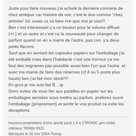
e
s
Juste pour faire nouveau j'ai acheté la derniere connerie de
s
chez ambipur car histoire de voir, c'est le duo comme "chez
a
antoine" lol, ouais ca va faire rire que moi je sais!!!
g
Ben c'est interessant y'a un bouton pour le volume diffusé
e
(+/-) et un autre et c'est ca la nouveauté pour changer de
parfum quand on en a marre de l'autre, pas con. y'a deux
petits flacons.
Sauf que en sentant les capsules papiers sur l'emballage j'ai
été emballé mais dans l'habitacle c'est une horreur ca me
fout des migraines pas possible aussi bien l'un que l'autre. et
avec ma manie de faire des réserves (cf 4 ou 5 posts plus
hauts) ben j'ai fait mon stock!!!!
En gros je me suis fait B....ip.
Donc evitez de vous fier aux pastilles en papier sur les
emballages sensées vous mettre au parfum, preferez ouvrir
l'emballage (proprement) et sentir le vrai produit ca evite les
deceptions.
heureux propriétaire d'une sporty pack 1.6 e 2TRONIC gris métal
intérieur TRIMIX RED
fabriquée le 30 nov 2004 Poissy