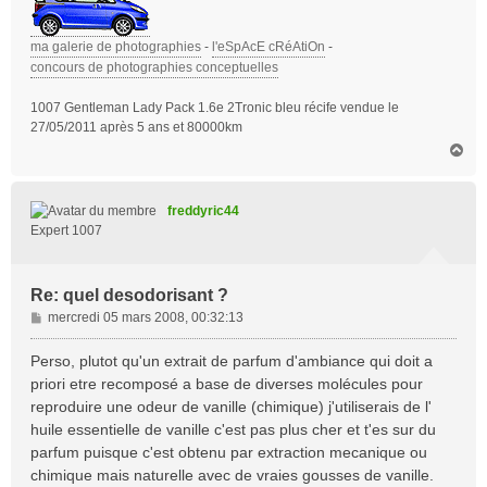
ma galerie de photographies
-
l'eSpAcE cRéAtiOn
-
concours de photographies conceptuelles
1007 Gentleman Lady Pack 1.6e 2Tronic bleu récife vendue le
27/05/2011 après 5 ans et 80000km
H
a
u
t
freddyric44
Expert 1007
Re: quel desodorisant ?
M
mercredi 05 mars 2008, 00:32:13
e
s
Perso, plutot qu'un extrait de parfum d'ambiance qui doit a
s
priori etre recomposé a base de diverses molécules pour
a
reproduire une odeur de vanille (chimique) j'utiliserais de l'
g
huile essentielle de vanille c'est pas plus cher et t'es sur du
e
parfum puisque c'est obtenu par extraction mecanique ou
chimique mais naturelle avec de vraies gousses de vanille.