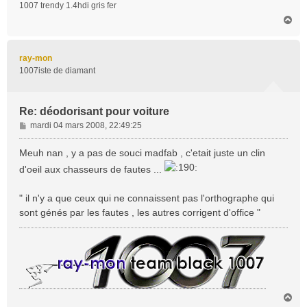
1007 trendy 1.4hdi gris fer
e
H
a
u
t
ray-mon
1007iste de diamant
Re: déodorisant pour voiture
M
mardi 04 mars 2008, 22:49:25
e
s
Meuh nan , y a pas de souci madfab , c'etait juste un clin
s
d'oeil aux chasseurs de fautes ...
a
g
" il n'y a que ceux qui ne connaissent pas l'orthographe qui
e
sont génés par les fautes , les autres corrigent d'office "
H