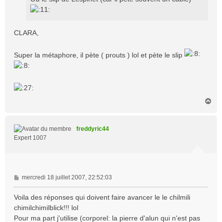
g
e
CLARA,
Super la métaphore, il pète ( prouts ) lol et pète le slip
H
a
u
t
freddyric44
Expert 1007
M
mercredi 18 juillet 2007, 22:52:03
e
s
Voila des réponses qui doivent faire avancer le le chilmili
s
chimilchimilblick!!! lol
a
Pour ma part j'utilise (corporel: la pierre d'alun qui n'est pas
g