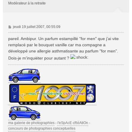
Modérateur à la retraite
M
jeudi 19 juillet 2007, 00:55:09
e
s
pareil. Ambipur. Un parfum estampillé "for men" que j'ai vite
s
remplacé par le bouquet vanille car ma compagne a
a
développé une allergie asthmatisante au parfum "for men".
g
Dois-je m'inquiéter pour autant ?
e
ma galerie de photographies
-
l'eSpAcE cRéAtiOn
-
concours de photographies conceptuelles