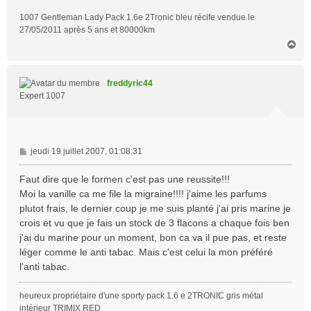
1007 Gentleman Lady Pack 1.6e 2Tronic bleu récife vendue le
27/05/2011 après 5 ans et 80000km
H
a
u
t
freddyric44
Expert 1007
M
jeudi 19 juillet 2007, 01:08:31
e
s
Faut dire que le formen c'est pas une reussite!!!
s
Moi la vanille ca me file la migraine!!!! j'aime les parfums
a
plutot frais, le dernier coup je me suis planté j'ai pris marine je
g
crois et vu que je fais un stock de 3 flacons a chaque fois ben
e
j'ai du marine pour un moment, bon ca va il pue pas, et reste
léger comme le anti tabac. Mais c'est celui la mon préféré
l'anti tabac.
heureux propriétaire d'une sporty pack 1.6 e 2TRONIC gris métal
intérieur TRIMIX RED