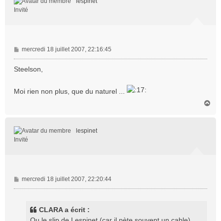
lespinet
Invité
M
mercredi 18 juillet 2007, 22:16:45
e
s
Steelson,
s
a
Moi rien non plus, que du naturel ...
g
e
H
a
u
t
lespinet
Invité
M
mercredi 18 juillet 2007, 22:20:44
e
s
s
CLARA a écrit :
a
Ou le slip de Lespinet (car il pète souvent un cable)