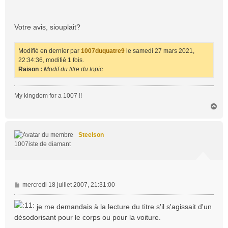
Votre avis, siouplait?
Modifié en dernier par
1007duquatre9
le samedi 27 mars 2021,
22:34:36, modifié 1 fois.
Raison :
Modif du titre du topic
My kingdom for a 1007 !!
H
a
u
t
Steelson
1007iste de diamant
M
mercredi 18 juillet 2007, 21:31:00
e
s
je me demandais à la lecture du titre s'il s'agissait d'un
s
désodorisant pour le corps ou pour la voiture.
a