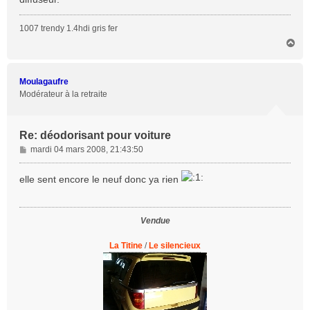
e
1007 trendy 1.4hdi gris fer
H
a
u
t
Moulagaufre
Modérateur à la retraite
Re: déodorisant pour voiture
M
mardi 04 mars 2008, 21:43:50
e
s
elle sent encore le neuf donc ya rien
s
a
g
Vendue
e
La Titine
/
Le silencieux