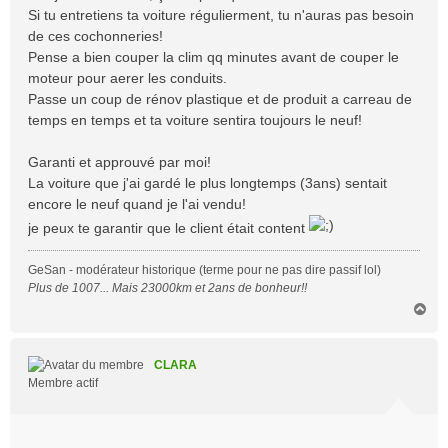
Si tu entretiens ta voiture régulierment, tu n'auras pas besoin
de ces cochonneries!
Pense a bien couper la clim qq minutes avant de couper le
moteur pour aerer les conduits.
Passe un coup de rénov plastique et de produit a carreau de
temps en temps et ta voiture sentira toujours le neuf!
Garanti et approuvé par moi!
La voiture que j'ai gardé le plus longtemps (3ans) sentait
encore le neuf quand je l'ai vendu!
je peux te garantir que le client était content
GeSan - modérateur historique (terme pour ne pas dire passif lol)
Plus de 1007... Mais 23000km et 2ans de bonheur!!
H
a
u
t
CLARA
Membre actif