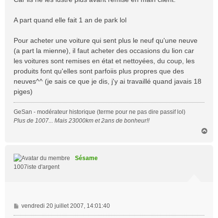
A part quand elle fait 1 an de park lol
Pour acheter une voiture qui sent plus le neuf qu'une neuve
(a part la mienne), il faut acheter des occasions du lion car
les voitures sont remises en état et nettoyées, du coup, les
produits font qu'elles sont parfoiis plus propres que des
neuves^^ (je sais ce que je dis, j'y ai travaillé quand javais 18
piges)
GeSan - modérateur historique (terme pour ne pas dire passif lol)
Plus de 1007... Mais 23000km et 2ans de bonheur!!
H
a
u
t
Sésame
1007iste d'argent
M
vendredi 20 juillet 2007, 14:01:40
e