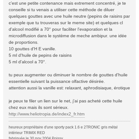
c'est une petite contenance mais extrement concentré, je te
conseille si tu venais a utiliser cette méthode de diluer
quelques gouttes avec une huile neutre (pepins de raisins par
exemple que tu trouveras sur le meme site) et quelques cl
d'alcool modifié a 70° pour faciliter l'evaporation et la
microdiffusion dans le système de meche ambipur. une idée
de proportions.
10 gouttes d'H E vanille.
5 ml d'huile de pepins de raisins
5 ml d'alcool a 70°.
tu peux augmenter ou diminuer le nombre de gouttes d'huile
essentielle suivant la puissance olfactive désirée.
attention aussi la vanille est: relaxant, aphrodisiaque, érotique
je peux te filer un lien sur le net, j'ai pas acheté cette huile
chez eux mais ils sont sérieux.
http://www.heliotropia.de/index2_fr.htm
heureux propriétaire d'une sporty pack 1.6 e 2TRONIC gris métal
intérieur TRIMIX RED
fabriquée le 30 nov 2004 Poissy