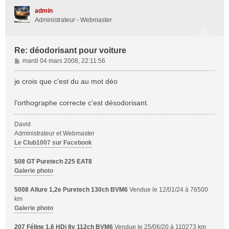
t
admin
Administrateur - Webmaster
Re: déodorisant pour voiture
M
mardi 04 mars 2008, 22:11:56
e
s
je crois que c'est du au mot déo
s
a
l'orthographe correcte c'est désodorisant.
g
e
David
Administrateur et Webmaster
Le Club1007 sur Facebook
508 GT Puretech 225 EAT8
Galerie photo
5008 Allure 1,2e Puretech 130ch BVM6
Vendue le 12/01/24 à 76500
km
Galerie photo
207 Féline 1,6 HDi 8v 112ch BVM6
Vendue le 25/06/20 à 110273 km