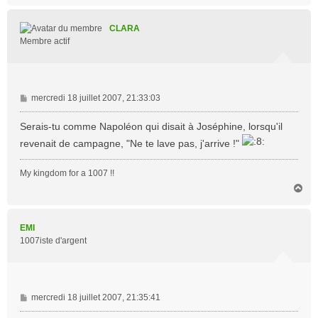
u
t
CLARA
Membre actif
M
mercredi 18 juillet 2007, 21:33:03
e
s
Serais-tu comme Napoléon qui disait à Joséphine, lorsqu'il
s
revenait de campagne, "Ne te lave pas, j'arrive !"
a
g
My kingdom for a 1007 !!
e
H
a
u
t
EMI
1007iste d'argent
M
mercredi 18 juillet 2007, 21:35:41
e