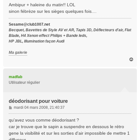
s
Ambipur + haleine du matin!! LOL
s
sinon fébrèze sur les sièges quelques fois....
a
g
Sesame@club1007.net
e
Becquet, Bavettes de Style AV et AR, Tapis 3D, Déflecteurs d'air, Flat
Blade, H4 Xenon effect Philips + Bande leds,
HP JBL, Illumination façon Audi
Ma galerie
H
a
u
t
madfab
Utilisateur régulier
déodorisant pour voiture
M
mardi 04 mars 2008, 21:40:37
e
s
qu'avez vous comme déodorisant ?
s
car je trouve que le sapin a suspendre en dessous le rétro
a
gene la visibilité et sur les sorties d'air impossible de mettre 1
g
diffuseur.