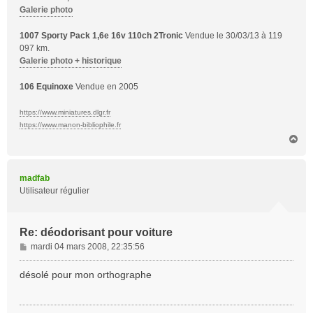
Galerie photo
1007 Sporty Pack 1,6e 16v 110ch 2Tronic
Vendue le 30/03/13 à 119
097 km.
Galerie photo + historique
106 Equinoxe
Vendue en 2005
https://www.miniatures.dlgr.fr
https://www.manon-bibliophile.fr
H
a
u
t
madfab
Utilisateur régulier
Re: déodorisant pour voiture
M
mardi 04 mars 2008, 22:35:56
e
s
désolé pour mon orthographe
s
a
g