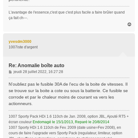
a
g
L'avantage de l'essence,c'est que c'est plus facile a faire brûler quand
e
ça fait ch---.
H
a
u
t
yvesdm3000
1007iste d'argent
Re: Anomalie boîte auto
M
jeudi 28 juillet 2022, 16:27:28
e
s
N'oubliez pas le fusible 30A de l'ecu de la boite de vitesses. Il
s
se trouve sur la boite a cote ou sous la batterie. Ce fusible se
a
corrode et par le chaleur moins de courant va vers les
g
actionneurs.
e
1007 Sporty Pack HDi 1.6 110ch de Jan. 2008, option JBL, Ajouté RT5 +
écran couleur
Endomagé le 15/1/2013, Reparé le 20/8/2014
1007 Sporty HDi 1.6 110ch de Fev. 2009 (date usine=Fev 2008), en
cours de faire l'upgrade vers Sporty Pack (regulateur, limiteur, option