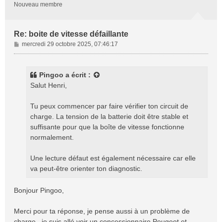
Nouveau membre
Re: boite de vitesse défaillante
M
mercredi 29 octobre 2025, 07:46:17
e
s
s
Pingoo
a écrit :
a
Salut Henri,
g
e
Tu peux commencer par faire vérifier ton circuit de
charge. La tension de la batterie doit être stable et
suffisante pour que la boîte de vitesse fonctionne
normalement.
Une lecture défaut est également nécessaire car elle
va peut-être orienter ton diagnostic.
Bonjour Pingoo,
Merci pour ta réponse, je pense aussi à un problème de
charge...je suis allé voir un concessionnaire Peugeot et