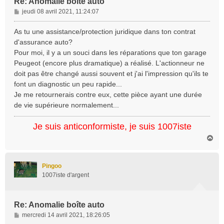
Re: Anomalie boîte auto
M
jeudi 08 avril 2021, 11:24:07
e
s
As tu une assistance/protection juridique dans ton contrat
s
d'assurance auto?
a
Pour moi, il y a un souci dans les réparations que ton garage
g
Peugeot (encore plus dramatique) a réalisé. L'actionneur ne
e
doit pas être changé aussi souvent et j'ai l'impression qu'ils te
font un diagnostic un peu rapide...
Je me retournerais contre eux, cette pièce ayant une durée
de vie supérieure normalement...
Je suis anticonformiste, je suis 1007iste
H
a
u
t
Pingoo
1007iste d'argent
Re: Anomalie boîte auto
M
mercredi 14 avril 2021, 18:26:05
e