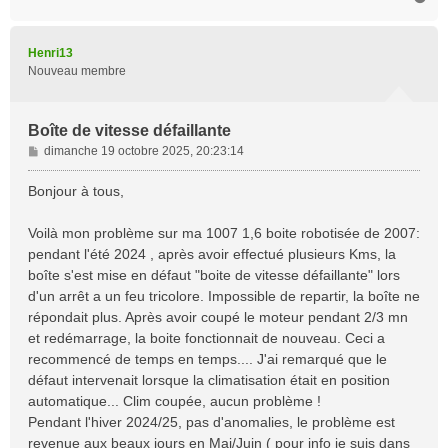
a
u
t
Henri13
Nouveau membre
Boîte de vitesse défaillante
M
dimanche 19 octobre 2025, 20:23:14
e
s
Bonjour à tous,
s
a
Voilà mon problème sur ma 1007 1,6 boite robotisée de 2007:
g
pendant l'été 2024 , après avoir effectué plusieurs Kms, la
e
boîte s'est mise en défaut "boite de vitesse défaillante" lors
d'un arrêt a un feu tricolore. Impossible de repartir, la boîte ne
répondait plus. Après avoir coupé le moteur pendant 2/3 mn
et redémarrage, la boite fonctionnait de nouveau. Ceci a
recommencé de temps en temps.... J'ai remarqué que le
défaut intervenait lorsque la climatisation était en position
automatique... Clim coupée, aucun problème !
Pendant l'hiver 2024/25, pas d'anomalies, le problème est
revenue aux beaux jours en Mai/Juin ( pour info je suis dans