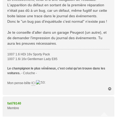
L'apparition du défaut en sortant de la première réparation
n'était pas dû à un bug, car un défaut, même fugitif sur cette
boite laisse une trace dans le journal des événements.
Donc le "un bug pas d'inquiétude c'est normal" n’existe pas !
Je te conseille d'aller dans un garage Peugeot (un autre), et
de demander l'impression du journal des événements. Tu
aura les preuves nécessaires.
1007 1.6 HDi 16v Sporty Pack
1007 1.6i 16v Gentleman Lady E85
Le champignon le plus vénéneux, c'est celui qu'on trouve dans les
voitures.
- Coluche -
Mon pense-bête
ICI
H
a
u
t
fati78140
Membre