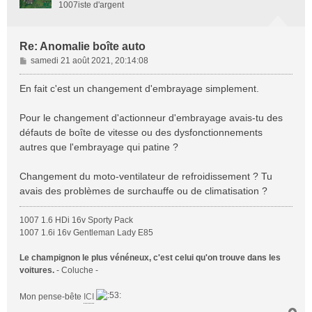
1007iste d'argent
Re: Anomalie boîte auto
M
samedi 21 août 2021, 20:14:08
e
s
En fait c'est un changement d'embrayage simplement.
s
a
Pour le changement d'actionneur d'embrayage avais-tu des
g
défauts de boîte de vitesse ou des dysfonctionnements
e
autres que l'embrayage qui patine ?
Changement du moto-ventilateur de refroidissement ? Tu
avais des problèmes de surchauffe ou de climatisation ?
1007 1.6 HDi 16v Sporty Pack
1007 1.6i 16v Gentleman Lady E85
Le champignon le plus vénéneux, c'est celui qu'on trouve dans les
voitures.
- Coluche -
Mon pense-bête
ICI
H