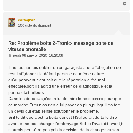
H
a
u
t
dartagnan
1007iste de diamant
Re: Problème boite 2-Tronic- message boite de
vitesse anomalie
M
jeudi 09 janvier 2020, 16:20:09
e
s
Il ne faut jamais oublier qu'un garagiste a une "obligation de
s
résultat",donc si le défaut persiste de même nature
a
qu'auparavant,c'est soit que la réparation a été mal
g
effectuée,soit il s'agit d'une erreur de diagnostique et la
e
panne était ailleurs.
Dans les deux cas,c'est a lui de faire le nécessaire pour que
ça marche.Et tu n'as rien a lui payer en plus,puisqu'il t'a fait
un devis qui était sensé solutionner le problème.
Si il te dit que c'est la boite qui est HS,il aurait du te le dire
avant et ne pas changer l'embrayage.Si il te l'avait dit avant,tu
n'aurais peut-être pas pris la décision de la changer,vu son