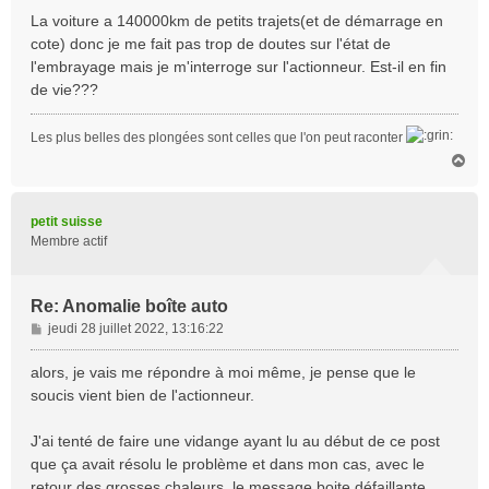
La voiture a 140000km de petits trajets(et de démarrage en
cote) donc je me fait pas trop de doutes sur l'état de
l'embrayage mais je m'interroge sur l'actionneur. Est-il en fin
de vie???
Les plus belles des plongées sont celles que l'on peut raconter
H
a
u
t
petit suisse
Membre actif
Re: Anomalie boîte auto
M
jeudi 28 juillet 2022, 13:16:22
e
s
alors, je vais me répondre à moi même, je pense que le
s
soucis vient bien de l'actionneur.
a
g
J'ai tenté de faire une vidange ayant lu au début de ce post
e
que ça avait résolu le problème et dans mon cas, avec le
retour des grosses chaleurs, le message boite défaillante