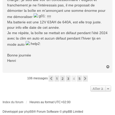
franchement je ne l'intéressais pas, il me proposait de
démonter la boîte en m'annonçant une somme énorme pour
me démoraliser
!!!!
Ma batterie est une 12V 63AH de 640A, est elle trop juste.
pour info elle date de cet année.
Je me répète, la boîte se mettait en défaut pendant l'été 2024
avec la clim en auto et aucun défaut pendant l'hiver tjs en
mode auto
Bonne journée
Henri
H
a
u
1
2
3
4
5
Précédente
Suivante
106 messages
t
Aller à
Index du forum
Heures au format
UTC+02:00
Développé par
phpBB
® Forum Software © phpBB Limited