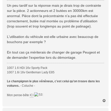
s
Un peu tardif sur la réponse mais je dirais trop de contrainte
s
sur la pièce. 2 actionneurs et 2 butées en 30000km est
a
anormal. Pièce dont la précontrainte n'a pas été effectuée
g
correctement, butée mal montée ou problème d'utilisation
e
(trop souvent et trop longtemps au point de patinage).
L'utilisation du véhicule est-elle urbaine avec beaucoup de
bouchons par exemple ?
En tout cas ça mériterais de changer de garage Peugeot et
de demander l'expertise lors du démontage.
1007 1.6 HDi 16v Sporty Pack
1007 1.6i 16v Gentleman Lady E85
Le champignon le plus vénéneux, c'est celui qu'on trouve dans les
voitures.
- Coluche -
Mon pense-bête
ICI
H
a
u