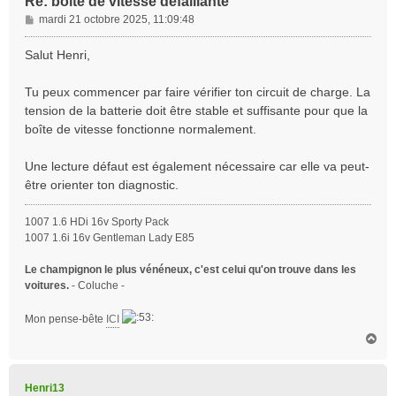
Re: boite de vitesse défaillante
M
mardi 21 octobre 2025, 11:09:48
e
s
Salut Henri,
s
a
Tu peux commencer par faire vérifier ton circuit de charge. La
g
tension de la batterie doit être stable et suffisante pour que la
e
boîte de vitesse fonctionne normalement.
Une lecture défaut est également nécessaire car elle va peut-
être orienter ton diagnostic.
1007 1.6 HDi 16v Sporty Pack
1007 1.6i 16v Gentleman Lady E85
Le champignon le plus vénéneux, c'est celui qu'on trouve dans les
voitures.
- Coluche -
Mon pense-bête
ICI
H
a
u
t
Henri13