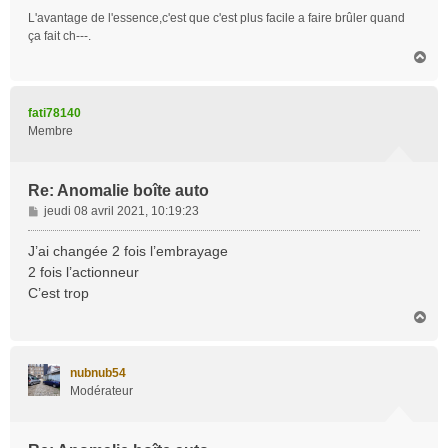
L'avantage de l'essence,c'est que c'est plus facile a faire brûler quand
ça fait ch---.
H
a
u
t
fati78140
Membre
Re: Anomalie boîte auto
M
jeudi 08 avril 2021, 10:19:23
e
s
J’ai changée 2 fois l’embrayage
s
2 fois l’actionneur
a
C’est trop
g
H
e
a
u
t
nubnub54
Modérateur