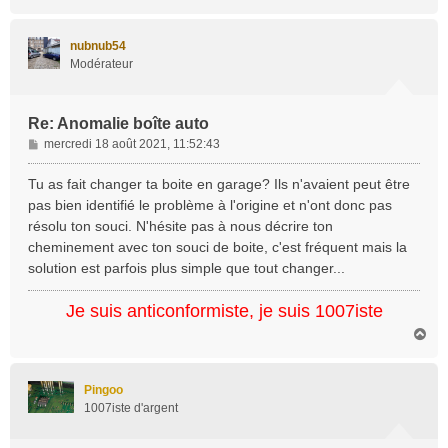
a
u
t
nubnub54
Modérateur
Re: Anomalie boîte auto
M
mercredi 18 août 2021, 11:52:43
e
s
Tu as fait changer ta boite en garage? Ils n'avaient peut être
s
pas bien identifié le problème à l'origine et n'ont donc pas
a
résolu ton souci. N'hésite pas à nous décrire ton
g
cheminement avec ton souci de boite, c'est fréquent mais la
e
solution est parfois plus simple que tout changer...
Je suis anticonformiste, je suis 1007iste
H
a
u
t
Pingoo
1007iste d'argent