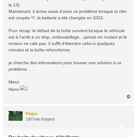
le 13).
Maintenant, il arrive aussi d'avoir ce problème lorsque la clim
est coupée !!!, la batterie a été changée en 2024.
Pour récap: le défaut de la boîte survient lorsque le véhicule
est à l'arrêt à un stop, embouteillage....jamais en roulant et le
moteur ne cale pas. il suffit d'éteindre celui-ci quelques
minutes et la boîte refonctionne.
je cherche des informations pour trouver une solution à ce
problème .....
Merci
Henri
H
a
u
t
Pingoo
1007iste d'argent