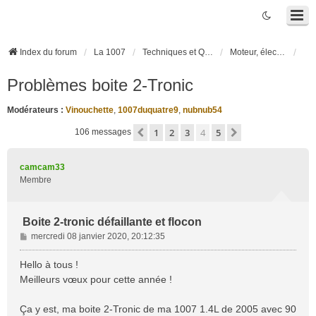
Index du forum
La 1007
Techniques et Questions
Moteur, électronique moteur, boîte robotisée 2-Tronic
Problèmes boite 2-Tronic
Modérateurs :
Vinouchette
,
1007duquatre9
,
nubnub54
1
2
3
4
5
Précédente
Suivante
106 messages
camcam33
Membre
Boite 2-tronic défaillante et flocon
M
mercredi 08 janvier 2020, 20:12:35
e
s
Hello à tous !
s
Meilleurs vœux pour cette année !
a
g
Ça y est, ma boite 2-Tronic de ma 1007 1.4L de 2005 avec 90
e