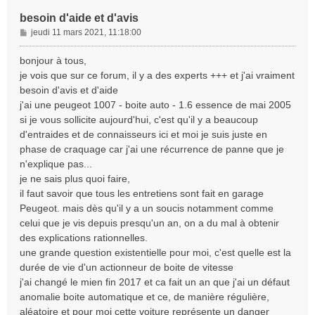
besoin d'aide et d'avis
M
jeudi 11 mars 2021, 11:18:00
e
s
bonjour à tous,
s
je vois que sur ce forum, il y a des experts +++ et j'ai vraiment
a
besoin d'avis et d'aide
g
j'ai une peugeot 1007 - boite auto - 1.6 essence de mai 2005
e
si je vous sollicite aujourd'hui, c'est qu'il y a beaucoup
d'entraides et de connaisseurs ici et moi je suis juste en
phase de craquage car j'ai une récurrence de panne que je
n'explique pas...
je ne sais plus quoi faire,
il faut savoir que tous les entretiens sont fait en garage
Peugeot. mais dès qu'il y a un soucis notamment comme
celui que je vis depuis presqu'un an, on a du mal à obtenir
des explications rationnelles.
une grande question existentielle pour moi, c'est quelle est la
durée de vie d'un actionneur de boite de vitesse
j'ai changé le mien fin 2017 et ca fait un an que j'ai un défaut
anomalie boite automatique et ce, de manière régulière,
aléatoire et pour moi cette voiture représente un danger