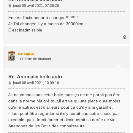
M
jeudi 08 avril 2021, 07:36:28
e
s
Encore l’actionneur a changer !!!!!!!!!!
s
Je l’ai changée il y a moins de 30000km
a
C’est inadmissible
g
H
e
a
u
t
dartagnan
1007iste de diamant
Re: Anomalie boîte auto
M
jeudi 08 avril 2021, 10:09:16
e
s
Je ne connais pas cette boite,mais ça ne me parait pas être
s
dans la norme.Malgré tout,il arrive qu'une pièce dure moins
a
qu'une autre,c'est d'ailleurs pour ça qu'il y a la garantie.
g
Il faut peut-être regarder si il n'y aurait pas autre chose,par
e
exemple qui le ferait forcer et diminuerait sa durée de vie.
Attendons de lire l'avis des connaisseurs.