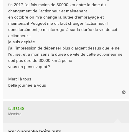
fin 2017 j'ai fais moins de 30000 km entre la date du
changement de l'actionneur et maintenant
en octobre on m'a changé la butée d'embrayage et
maintenant Peugeot me dit faut changer l'actionneur !
donc forcément je m'interroge là sur la durée de vie de cet
actionneur...
je suis dépitée
j'ai l'impression de dépenser plus d'argent dessus que je ne
l'utilise, et à mon sens la durée de vite de cette actionneur ne
doit pas être de 30000 km à peine
vous en pensez quoi ?
Merci à tous
belle journée à vous
H
a
u
t
fati78140
Membre
Re: Anomalie boîte auto