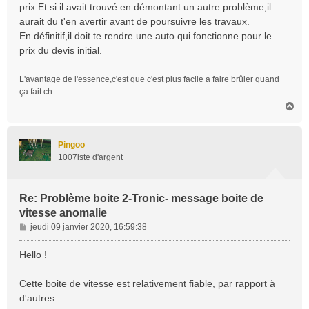
prix.Et si il avait trouvé en démontant un autre problème,il
aurait du t'en avertir avant de poursuivre les travaux.
En définitif,il doit te rendre une auto qui fonctionne pour le
prix du devis initial.
L'avantage de l'essence,c'est que c'est plus facile a faire brûler quand
ça fait ch---.
H
a
u
t
Pingoo
1007iste d'argent
Re: Problème boite 2-Tronic- message boite de
vitesse anomalie
M
jeudi 09 janvier 2020, 16:59:38
e
s
Hello !
s
a
Cette boite de vitesse est relativement fiable, par rapport à
g
d'autres...
e