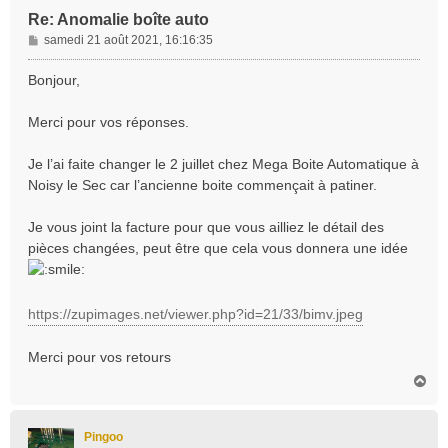
Re: Anomalie boîte auto
M
samedi 21 août 2021, 16:16:35
e
s
Bonjour,
s
a
Merci pour vos réponses.
g
e
Je l’ai faite changer le 2 juillet chez Mega Boite Automatique à
Noisy le Sec car l’ancienne boite commençait à patiner.
Je vous joint la facture pour que vous ailliez le détail des
pièces changées, peut être que cela vous donnera une idée
https://zupimages.net/viewer.php?id=21/33/bimv.jpeg
Merci pour vos retours
H
a
u
t
Pingoo