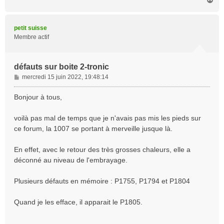
a
u
t
petit suisse
Membre actif
défauts sur boite 2-tronic
M
mercredi 15 juin 2022, 19:48:14
e
s
Bonjour à tous,
s
a
voilà pas mal de temps que je n'avais pas mis les pieds sur
g
ce forum, la 1007 se portant à merveille jusque là.
e
En effet, avec le retour des très grosses chaleurs, elle a
déconné au niveau de l'embrayage.
Plusieurs défauts en mémoire : P1755, P1794 et P1804
Quand je les efface, il apparait le P1805.