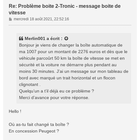
Re: Problème boite 2-Tronic - message boite de
vitesse
M
mercredi 18 août 2021, 22:52:16
e
s
s
Merlin001
a écrit :
a
Bonjour je viens de changer la boîte automatique de
g
ma 1007 pour un montant de 2276 euros et dès que le
e
véhicule parcoûrt 50 km la boîte de vitesse se met en
sécurité et la voiture ne démarre plus pendant au
moins 30 minutes. J’ai un message sur mon tableau de
bord avec marqué un trait horizontal et un flocon
clignotant .
Quelqu’un a t’il déjà eu ce problème ?
Merci d’avance pour votre réponse.
Hello !
Où as-tu fait changé ta boîte ?
En concession Peugeot ?