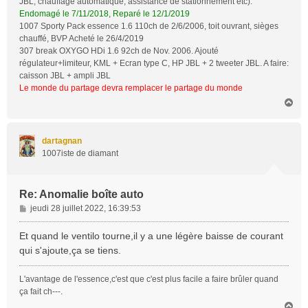
JBL, chauffage automatique, assistance de stationnement etc).
Endomagé le 7/11/2018, Reparé le 12/1/2019
1007 Sporty Pack essence 1.6 110ch de 2/6/2006, toit ouvrant, sièges
chauffé, BVP Acheté le 26/4/2019
307 break OXYGO HDi 1.6 92ch de Nov. 2006. Ajouté
régulateur+limiteur, KML + Ecran type C, HP JBL + 2 tweeter JBL. A faire:
caisson JBL + ampli JBL
Le monde du partage devra remplacer le partage du monde
H
a
u
t
dartagnan
1007iste de diamant
Re: Anomalie boîte auto
M
jeudi 28 juillet 2022, 16:39:53
e
s
Et quand le ventilo tourne,il y a une légère baisse de courant
s
qui s'ajoute,ça se tiens.
a
g
L'avantage de l'essence,c'est que c'est plus facile a faire brûler quand
e
ça fait ch---.
H