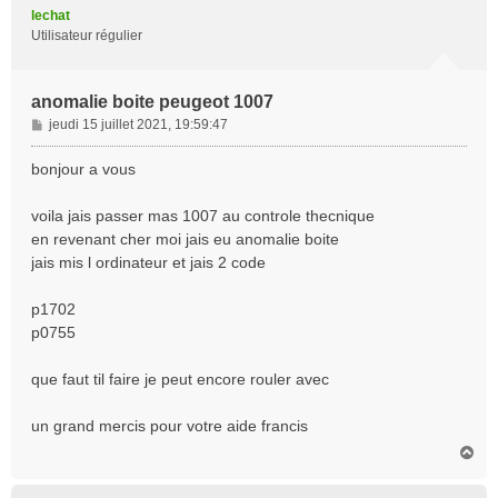
t
lechat
Utilisateur régulier
anomalie boite peugeot 1007
M
jeudi 15 juillet 2021, 19:59:47
e
s
bonjour a vous
s
a
voila jais passer mas 1007 au controle thecnique
g
en revenant cher moi jais eu anomalie boite
e
jais mis l ordinateur et jais 2 code
p1702
p0755
que faut til faire je peut encore rouler avec
un grand mercis pour votre aide francis
H
a
u