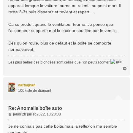
apparait lorsque la voiture tourne au ralentit au point mort. Il
reste 2-3s puis disparait et revient et repart.....
Ca se produit quand le ventilateur tourne. Je pense que
l'actionneur supporte mal la chaleur soufflée par le ventilo.
Dès qu'on roule, plus de défaut et la boite se comporte
normalement.
Les plus belles des plongées sont celles que l'on peut raconter
H
a
u
t
dartagnan
1007iste de diamant
Re: Anomalie boîte auto
M
jeudi 28 juillet 2022, 13:28:38
e
s
Je ne connais pas cette boite,mais la réflexion me semble
s
pertinente.