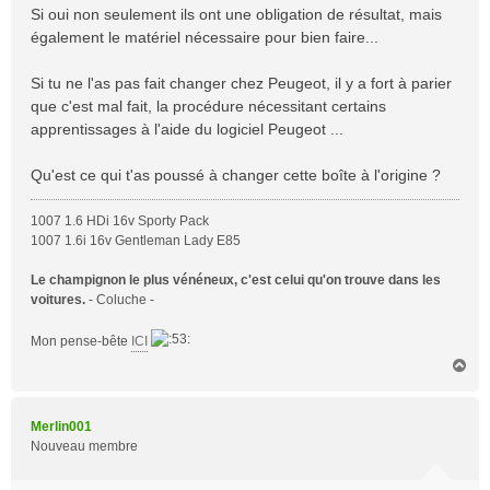
Si oui non seulement ils ont une obligation de résultat, mais
également le matériel nécessaire pour bien faire...
Si tu ne l'as pas fait changer chez Peugeot, il y a fort à parier
que c'est mal fait, la procédure nécessitant certains
apprentissages à l'aide du logiciel Peugeot ...
Qu'est ce qui t'as poussé à changer cette boîte à l'origine ?
1007 1.6 HDi 16v Sporty Pack
1007 1.6i 16v Gentleman Lady E85
Le champignon le plus vénéneux, c'est celui qu'on trouve dans les
voitures.
- Coluche -
Mon pense-bête
ICI
H
a
u
t
Merlin001
Nouveau membre