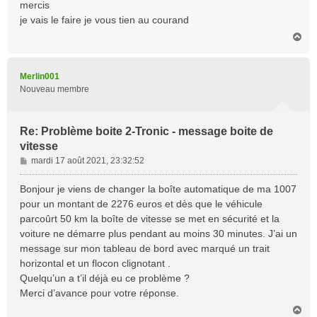
s
mercis
s
je vais le faire je vous tien au courand
a
H
g
a
e
u
t
Merlin001
Nouveau membre
Re: Problème boite 2-Tronic - message boite de
vitesse
M
mardi 17 août 2021, 23:32:52
e
s
Bonjour je viens de changer la boîte automatique de ma 1007
s
pour un montant de 2276 euros et dès que le véhicule
a
parcoûrt 50 km la boîte de vitesse se met en sécurité et la
g
voiture ne démarre plus pendant au moins 30 minutes. J’ai un
e
message sur mon tableau de bord avec marqué un trait
horizontal et un flocon clignotant .
Quelqu’un a t’il déjà eu ce problème ?
Merci d’avance pour votre réponse.
H