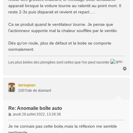
apparait lorsque la voiture tourne au ralentit au point mort. Il
reste 2-3s puis disparait et revient et repart.....
Ca se produit quand le ventilateur tourne. Je pense que
l'actionneur supporte mal la chaleur soufflée par le ventilo.
Dès qu'on roule, plus de défaut et la boite se comporte
normalement.
Les plus belles des plongées sont celles que l'on peut raconter
H
a
u
t
dartagnan
1007iste de diamant
Re: Anomalie boîte auto
M
jeudi 28 juillet 2022, 13:28:38
e
s
Je ne connais pas cette boite,mais la réflexion me semble
s
pertinente.