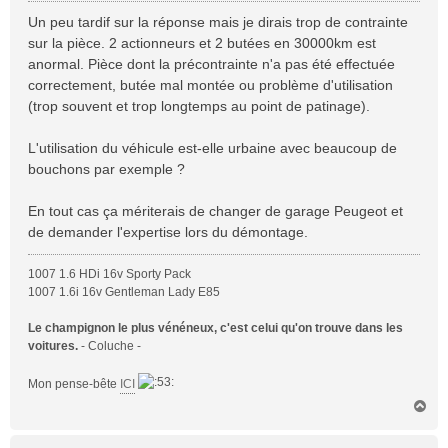
s
Un peu tardif sur la réponse mais je dirais trop de contrainte
s
sur la pièce. 2 actionneurs et 2 butées en 30000km est
a
anormal. Pièce dont la précontrainte n'a pas été effectuée
g
correctement, butée mal montée ou problème d'utilisation
e
(trop souvent et trop longtemps au point de patinage).
L'utilisation du véhicule est-elle urbaine avec beaucoup de
bouchons par exemple ?
En tout cas ça mériterais de changer de garage Peugeot et
de demander l'expertise lors du démontage.
1007 1.6 HDi 16v Sporty Pack
1007 1.6i 16v Gentleman Lady E85
Le champignon le plus vénéneux, c'est celui qu'on trouve dans les
voitures.
- Coluche -
Mon pense-bête
ICI
H
a
u