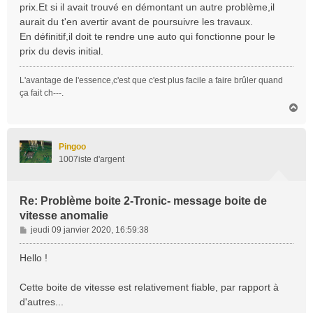
prix.Et si il avait trouvé en démontant un autre problème,il
aurait du t'en avertir avant de poursuivre les travaux.
En définitif,il doit te rendre une auto qui fonctionne pour le
prix du devis initial.
L'avantage de l'essence,c'est que c'est plus facile a faire brûler quand
ça fait ch---.
H
a
u
t
Pingoo
1007iste d'argent
Re: Problème boite 2-Tronic- message boite de
vitesse anomalie
M
jeudi 09 janvier 2020, 16:59:38
e
s
Hello !
s
a
Cette boite de vitesse est relativement fiable, par rapport à
g
d'autres...
e