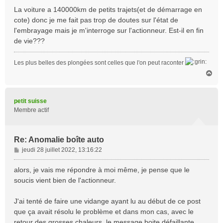
La voiture a 140000km de petits trajets(et de démarrage en
cote) donc je me fait pas trop de doutes sur l'état de
l'embrayage mais je m'interroge sur l'actionneur. Est-il en fin
de vie???
Les plus belles des plongées sont celles que l'on peut raconter
H
a
u
t
petit suisse
Membre actif
Re: Anomalie boîte auto
M
jeudi 28 juillet 2022, 13:16:22
e
s
alors, je vais me répondre à moi même, je pense que le
s
soucis vient bien de l'actionneur.
a
g
J'ai tenté de faire une vidange ayant lu au début de ce post
e
que ça avait résolu le problème et dans mon cas, avec le
retour des grosses chaleurs, le message boite défaillante