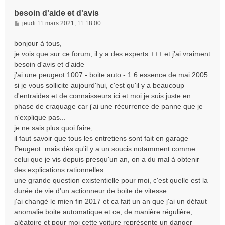
besoin d'aide et d'avis
M
jeudi 11 mars 2021, 11:18:00
e
s
bonjour à tous,
s
je vois que sur ce forum, il y a des experts +++ et j'ai vraiment
a
besoin d'avis et d'aide
g
j'ai une peugeot 1007 - boite auto - 1.6 essence de mai 2005
e
si je vous sollicite aujourd'hui, c'est qu'il y a beaucoup
d'entraides et de connaisseurs ici et moi je suis juste en
phase de craquage car j'ai une récurrence de panne que je
n'explique pas...
je ne sais plus quoi faire,
il faut savoir que tous les entretiens sont fait en garage
Peugeot. mais dès qu'il y a un soucis notamment comme
celui que je vis depuis presqu'un an, on a du mal à obtenir
des explications rationnelles.
une grande question existentielle pour moi, c'est quelle est la
durée de vie d'un actionneur de boite de vitesse
j'ai changé le mien fin 2017 et ca fait un an que j'ai un défaut
anomalie boite automatique et ce, de manière régulière,
aléatoire et pour moi cette voiture représente un danger