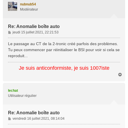
t
nubnub54
Modérateur
Re: Anomalie boîte auto
M
jeudi 15 juillet 2021, 22:21:53
e
s
Le passage au CT de la 2-tronic créé parfois des problèmes.
s
Tu peux commencer par réinitialiser le BSI pour voir si cela se
a
reproduit...
g
e
Je suis anticonformiste, je suis 1007iste
H
a
u
t
lechat
Utilisateur régulier
Re: Anomalie boîte auto
M
vendredi 16 juillet 2021, 08:14:04
e