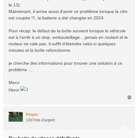
le 13).
Maintenant, il arrive aussi d'avoir ce problème lorsque la clim
est coupée !!!, la batterie a été changée en 2024.
Pour récap: le défaut de la boîte survient lorsque le véhicule
est à l'arrêt à un stop, embouteillage....jamais en roulant et le
moteur ne cale pas. il suffit d'éteindre celui-ci quelques
minutes et la boîte refonctionne.
je cherche des informations pour trouver une solution à ce
problème .....
Merci
Henri
H
a
u
t
Pingoo
1007iste d'argent