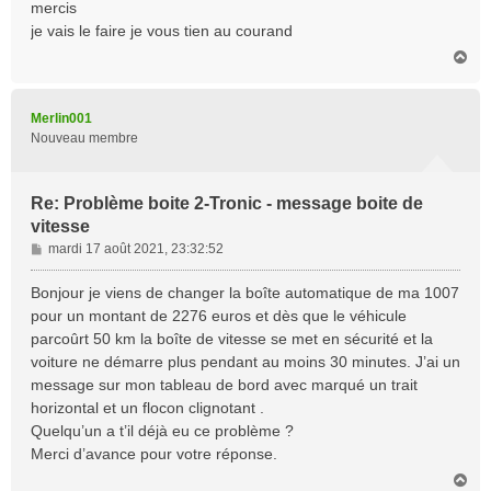
s
mercis
s
je vais le faire je vous tien au courand
a
H
g
a
e
u
t
Merlin001
Nouveau membre
Re: Problème boite 2-Tronic - message boite de
vitesse
M
mardi 17 août 2021, 23:32:52
e
s
Bonjour je viens de changer la boîte automatique de ma 1007
s
pour un montant de 2276 euros et dès que le véhicule
a
parcoûrt 50 km la boîte de vitesse se met en sécurité et la
g
voiture ne démarre plus pendant au moins 30 minutes. J’ai un
e
message sur mon tableau de bord avec marqué un trait
horizontal et un flocon clignotant .
Quelqu’un a t’il déjà eu ce problème ?
Merci d’avance pour votre réponse.
H