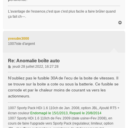
a
g
L'avantage de l'essence,c'est que c'est plus facile a faire brûler quand
e
ça fait ch---.
H
a
u
t
yvesdm3000
1007iste d'argent
Re: Anomalie boîte auto
M
jeudi 28 juillet 2022, 16:27:28
e
s
N'oubliez pas le fusible 30A de l'ecu de la boite de vitesses. Il
s
se trouve sur la boite a cote ou sous la batterie. Ce fusible se
a
corrode et par le chaleur moins de courant va vers les
g
actionneurs.
e
1007 Sporty Pack HDi 1.6 110ch de Jan. 2008, option JBL, Ajouté RT5 +
écran couleur
Endomagé le 15/1/2013, Reparé le 20/8/2014
1007 Sporty HDi 1.6 110ch de Fev. 2009 (date usine=Fev 2008), en
cours de faire l'upgrade vers Sporty Pack (regulateur, limiteur, option