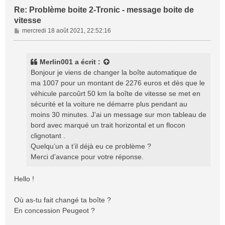
Re: Problème boite 2-Tronic - message boite de
vitesse
M
mercredi 18 août 2021, 22:52:16
e
s
s
Merlin001
a écrit :
a
Bonjour je viens de changer la boîte automatique de
g
ma 1007 pour un montant de 2276 euros et dès que le
e
véhicule parcoûrt 50 km la boîte de vitesse se met en
sécurité et la voiture ne démarre plus pendant au
moins 30 minutes. J’ai un message sur mon tableau de
bord avec marqué un trait horizontal et un flocon
clignotant .
Quelqu’un a t’il déjà eu ce problème ?
Merci d’avance pour votre réponse.
Hello !
Où as-tu fait changé ta boîte ?
En concession Peugeot ?