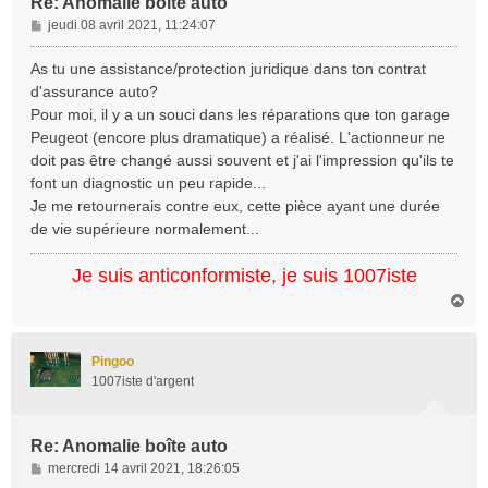
Re: Anomalie boîte auto
M
jeudi 08 avril 2021, 11:24:07
e
s
As tu une assistance/protection juridique dans ton contrat
s
d'assurance auto?
a
Pour moi, il y a un souci dans les réparations que ton garage
g
Peugeot (encore plus dramatique) a réalisé. L'actionneur ne
e
doit pas être changé aussi souvent et j'ai l'impression qu'ils te
font un diagnostic un peu rapide...
Je me retournerais contre eux, cette pièce ayant une durée
de vie supérieure normalement...
Je suis anticonformiste, je suis 1007iste
H
a
u
t
Pingoo
1007iste d'argent
Re: Anomalie boîte auto
M
mercredi 14 avril 2021, 18:26:05
e