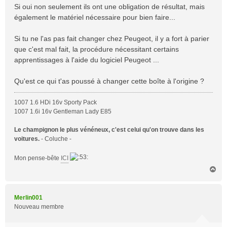
Si oui non seulement ils ont une obligation de résultat, mais
également le matériel nécessaire pour bien faire...
Si tu ne l'as pas fait changer chez Peugeot, il y a fort à parier
que c'est mal fait, la procédure nécessitant certains
apprentissages à l'aide du logiciel Peugeot ...
Qu'est ce qui t'as poussé à changer cette boîte à l'origine ?
1007 1.6 HDi 16v Sporty Pack
1007 1.6i 16v Gentleman Lady E85
Le champignon le plus vénéneux, c'est celui qu'on trouve dans les
voitures.
- Coluche -
Mon pense-bête
ICI
H
a
u
t
Merlin001
Nouveau membre