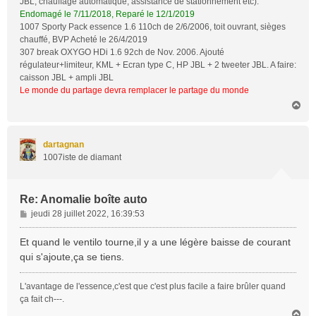
JBL, chauffage automatique, assistance de stationnement etc).
Endomagé le 7/11/2018, Reparé le 12/1/2019
1007 Sporty Pack essence 1.6 110ch de 2/6/2006, toit ouvrant, sièges
chauffé, BVP Acheté le 26/4/2019
307 break OXYGO HDi 1.6 92ch de Nov. 2006. Ajouté
régulateur+limiteur, KML + Ecran type C, HP JBL + 2 tweeter JBL. A faire:
caisson JBL + ampli JBL
Le monde du partage devra remplacer le partage du monde
H
a
u
t
dartagnan
1007iste de diamant
Re: Anomalie boîte auto
M
jeudi 28 juillet 2022, 16:39:53
e
s
Et quand le ventilo tourne,il y a une légère baisse de courant
s
qui s'ajoute,ça se tiens.
a
g
L'avantage de l'essence,c'est que c'est plus facile a faire brûler quand
e
ça fait ch---.
H