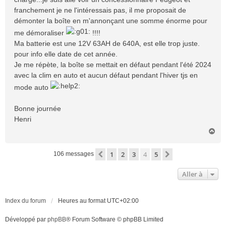
franchement je ne l'intéressais pas, il me proposait de
démonter la boîte en m'annonçant une somme énorme pour
me démoraliser
!!!!
Ma batterie est une 12V 63AH de 640A, est elle trop juste.
pour info elle date de cet année.
Je me répète, la boîte se mettait en défaut pendant l'été 2024
avec la clim en auto et aucun défaut pendant l'hiver tjs en
mode auto
Bonne journée
Henri
H
a
u
1
2
3
4
5
Précédente
Suivante
106 messages
t
Aller à
Index du forum
Heures au format
UTC+02:00
Développé par
phpBB
® Forum Software © phpBB Limited