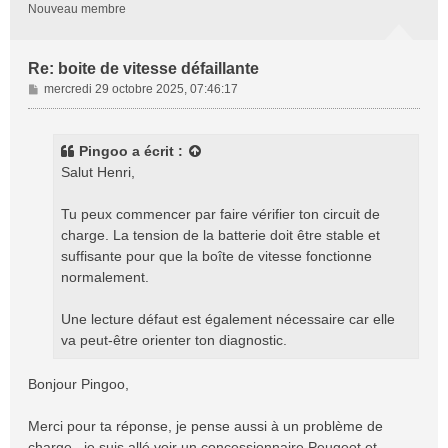
Nouveau membre
Re: boite de vitesse défaillante
M
mercredi 29 octobre 2025, 07:46:17
e
s
s
Pingoo
a écrit :
a
Salut Henri,
g
e
Tu peux commencer par faire vérifier ton circuit de
charge. La tension de la batterie doit être stable et
suffisante pour que la boîte de vitesse fonctionne
normalement.
Une lecture défaut est également nécessaire car elle
va peut-être orienter ton diagnostic.
Bonjour Pingoo,
Merci pour ta réponse, je pense aussi à un problème de
charge...je suis allé voir un concessionnaire Peugeot et