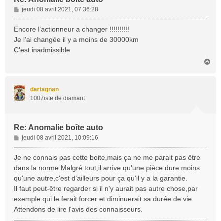
M
jeudi 08 avril 2021, 07:36:28
e
s
Encore l’actionneur a changer !!!!!!!!!!
s
Je l’ai changée il y a moins de 30000km
a
C’est inadmissible
g
H
e
a
u
t
dartagnan
1007iste de diamant
Re: Anomalie boîte auto
M
jeudi 08 avril 2021, 10:09:16
e
s
Je ne connais pas cette boite,mais ça ne me parait pas être
s
dans la norme.Malgré tout,il arrive qu'une pièce dure moins
a
qu'une autre,c'est d'ailleurs pour ça qu'il y a la garantie.
g
Il faut peut-être regarder si il n'y aurait pas autre chose,par
e
exemple qui le ferait forcer et diminuerait sa durée de vie.
Attendons de lire l'avis des connaisseurs.