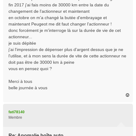
fin 2017 j'ai fais moins de 30000 km entre la date du
changement de l'actionneur et maintenant
en octobre on m'a changé la butée d'embrayage et
maintenant Peugeot me dit faut changer l'actionneur !
donc forcément je m'interroge là sur la durée de vie de cet
actionneur...
je suis dépitée
j'ai l'impression de dépenser plus d'argent dessus que je ne
l'utilise, et à mon sens la durée de vite de cette actionneur ne
doit pas être de 30000 km à peine
vous en pensez quoi ?
Merci à tous
belle journée à vous
H
a
u
t
fati78140
Membre
Re: Anomalie boîte auto