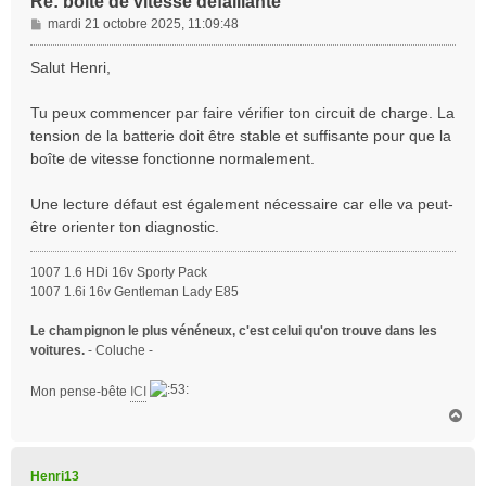
Re: boite de vitesse défaillante
M
mardi 21 octobre 2025, 11:09:48
e
s
Salut Henri,
s
a
Tu peux commencer par faire vérifier ton circuit de charge. La
g
tension de la batterie doit être stable et suffisante pour que la
e
boîte de vitesse fonctionne normalement.
Une lecture défaut est également nécessaire car elle va peut-
être orienter ton diagnostic.
1007 1.6 HDi 16v Sporty Pack
1007 1.6i 16v Gentleman Lady E85
Le champignon le plus vénéneux, c'est celui qu'on trouve dans les
voitures.
- Coluche -
Mon pense-bête
ICI
H
a
u
t
Henri13