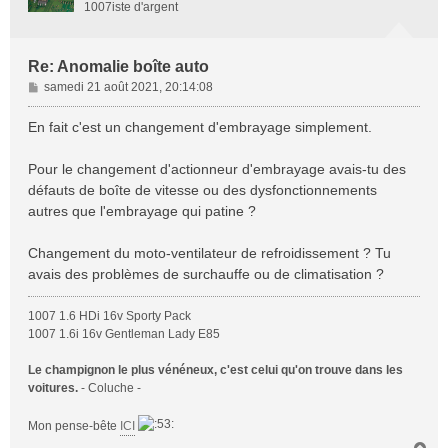
1007iste d'argent
Re: Anomalie boîte auto
M
samedi 21 août 2021, 20:14:08
e
s
En fait c'est un changement d'embrayage simplement.
s
a
Pour le changement d'actionneur d'embrayage avais-tu des
g
défauts de boîte de vitesse ou des dysfonctionnements
e
autres que l'embrayage qui patine ?
Changement du moto-ventilateur de refroidissement ? Tu
avais des problèmes de surchauffe ou de climatisation ?
1007 1.6 HDi 16v Sporty Pack
1007 1.6i 16v Gentleman Lady E85
Le champignon le plus vénéneux, c'est celui qu'on trouve dans les
voitures.
- Coluche -
Mon pense-bête
ICI
H