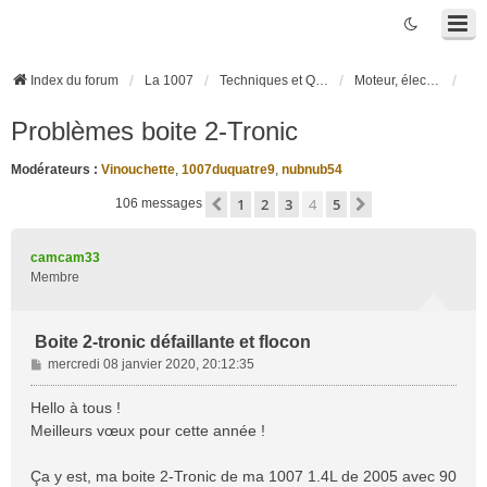
Index du forum
La 1007
Techniques et Questions
Moteur, électronique moteur, boîte robotisée 2-Tronic
Problèmes boite 2-Tronic
Modérateurs :
Vinouchette
,
1007duquatre9
,
nubnub54
1
2
3
4
5
Précédente
Suivante
106 messages
camcam33
Membre
Boite 2-tronic défaillante et flocon
M
mercredi 08 janvier 2020, 20:12:35
e
s
Hello à tous !
s
Meilleurs vœux pour cette année !
a
g
Ça y est, ma boite 2-Tronic de ma 1007 1.4L de 2005 avec 90
e