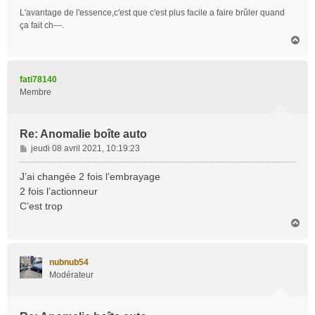
L'avantage de l'essence,c'est que c'est plus facile a faire brûler quand
ça fait ch---.
H
a
u
t
fati78140
Membre
Re: Anomalie boîte auto
M
jeudi 08 avril 2021, 10:19:23
e
s
J’ai changée 2 fois l’embrayage
s
2 fois l’actionneur
a
C’est trop
g
H
e
a
u
t
nubnub54
Modérateur