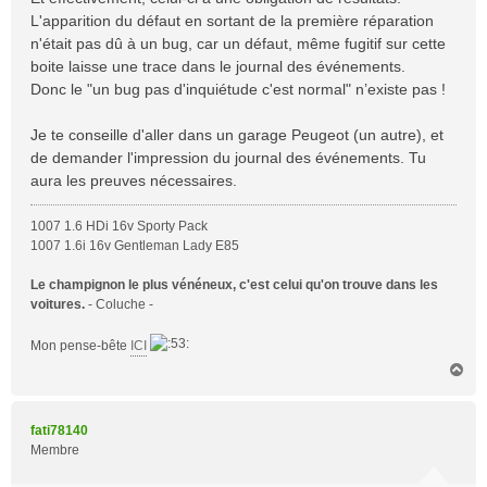
L'apparition du défaut en sortant de la première réparation
n'était pas dû à un bug, car un défaut, même fugitif sur cette
boite laisse une trace dans le journal des événements.
Donc le "un bug pas d'inquiétude c'est normal" n’existe pas !
Je te conseille d'aller dans un garage Peugeot (un autre), et
de demander l'impression du journal des événements. Tu
aura les preuves nécessaires.
1007 1.6 HDi 16v Sporty Pack
1007 1.6i 16v Gentleman Lady E85
Le champignon le plus vénéneux, c'est celui qu'on trouve dans les
voitures.
- Coluche -
Mon pense-bête
ICI
H
a
u
t
fati78140
Membre