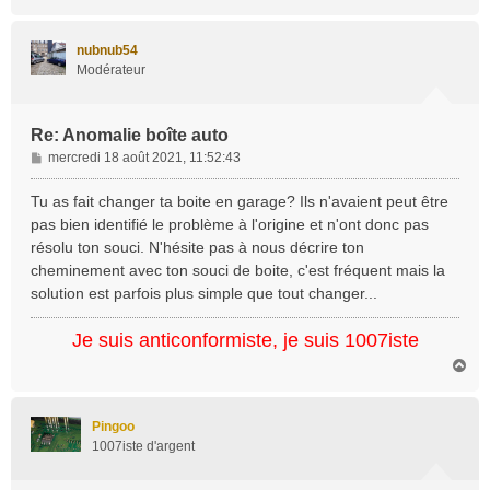
a
u
t
nubnub54
Modérateur
Re: Anomalie boîte auto
M
mercredi 18 août 2021, 11:52:43
e
s
Tu as fait changer ta boite en garage? Ils n'avaient peut être
s
pas bien identifié le problème à l'origine et n'ont donc pas
a
résolu ton souci. N'hésite pas à nous décrire ton
g
cheminement avec ton souci de boite, c'est fréquent mais la
e
solution est parfois plus simple que tout changer...
Je suis anticonformiste, je suis 1007iste
H
a
u
t
Pingoo
1007iste d'argent