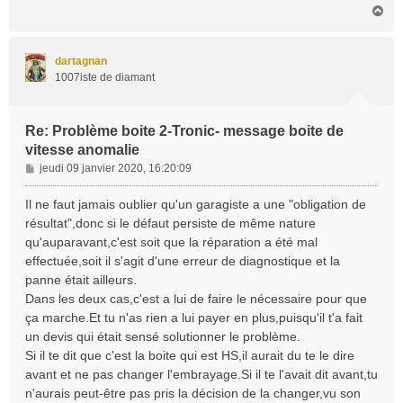
H
a
u
t
dartagnan
1007iste de diamant
Re: Problème boite 2-Tronic- message boite de
vitesse anomalie
M
jeudi 09 janvier 2020, 16:20:09
e
s
Il ne faut jamais oublier qu'un garagiste a une "obligation de
s
résultat",donc si le défaut persiste de même nature
a
qu'auparavant,c'est soit que la réparation a été mal
g
effectuée,soit il s'agit d'une erreur de diagnostique et la
e
panne était ailleurs.
Dans les deux cas,c'est a lui de faire le nécessaire pour que
ça marche.Et tu n'as rien a lui payer en plus,puisqu'il t'a fait
un devis qui était sensé solutionner le problème.
Si il te dit que c'est la boite qui est HS,il aurait du te le dire
avant et ne pas changer l'embrayage.Si il te l'avait dit avant,tu
n'aurais peut-être pas pris la décision de la changer,vu son