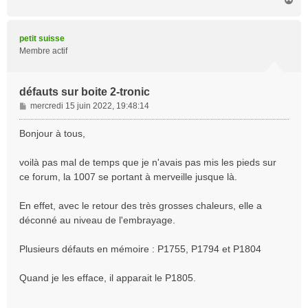
a
u
t
petit suisse
Membre actif
défauts sur boite 2-tronic
M
mercredi 15 juin 2022, 19:48:14
e
s
Bonjour à tous,
s
a
voilà pas mal de temps que je n'avais pas mis les pieds sur
g
ce forum, la 1007 se portant à merveille jusque là.
e
En effet, avec le retour des très grosses chaleurs, elle a
déconné au niveau de l'embrayage.
Plusieurs défauts en mémoire : P1755, P1794 et P1804
Quand je les efface, il apparait le P1805.