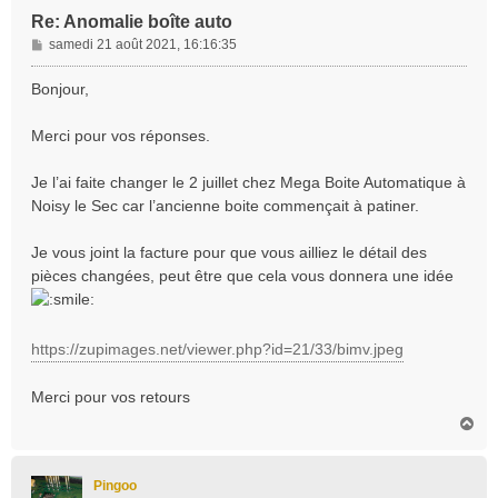
Re: Anomalie boîte auto
M
samedi 21 août 2021, 16:16:35
e
s
Bonjour,
s
a
Merci pour vos réponses.
g
e
Je l’ai faite changer le 2 juillet chez Mega Boite Automatique à
Noisy le Sec car l’ancienne boite commençait à patiner.
Je vous joint la facture pour que vous ailliez le détail des
pièces changées, peut être que cela vous donnera une idée
https://zupimages.net/viewer.php?id=21/33/bimv.jpeg
Merci pour vos retours
H
a
u
t
Pingoo