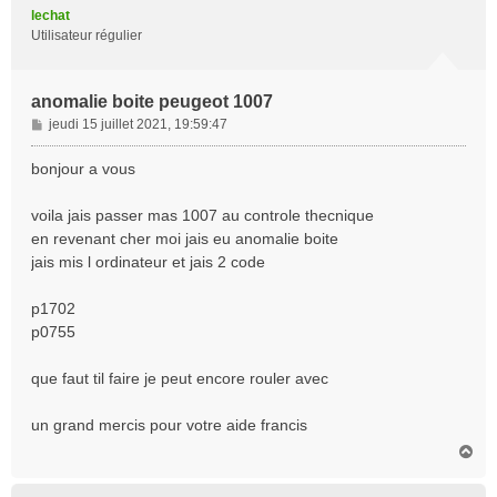
t
lechat
Utilisateur régulier
anomalie boite peugeot 1007
M
jeudi 15 juillet 2021, 19:59:47
e
s
bonjour a vous
s
a
voila jais passer mas 1007 au controle thecnique
g
en revenant cher moi jais eu anomalie boite
e
jais mis l ordinateur et jais 2 code
p1702
p0755
que faut til faire je peut encore rouler avec
un grand mercis pour votre aide francis
H
a
u