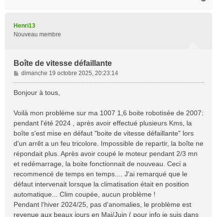
a
u
t
Henri13
Nouveau membre
Boîte de vitesse défaillante
M
dimanche 19 octobre 2025, 20:23:14
e
s
Bonjour à tous,
s
a
Voilà mon problème sur ma 1007 1,6 boite robotisée de 2007:
g
pendant l'été 2024 , après avoir effectué plusieurs Kms, la
e
boîte s'est mise en défaut "boite de vitesse défaillante" lors
d'un arrêt a un feu tricolore. Impossible de repartir, la boîte ne
répondait plus. Après avoir coupé le moteur pendant 2/3 mn
et redémarrage, la boite fonctionnait de nouveau. Ceci a
recommencé de temps en temps.... J'ai remarqué que le
défaut intervenait lorsque la climatisation était en position
automatique... Clim coupée, aucun problème !
Pendant l'hiver 2024/25, pas d'anomalies, le problème est
revenue aux beaux jours en Mai/Juin ( pour info je suis dans