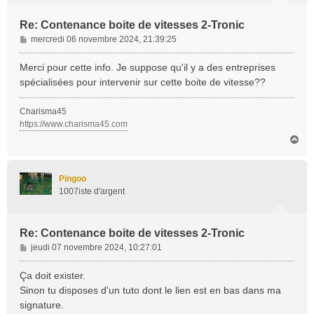
Re: Contenance boite de vitesses 2-Tronic
M
mercredi 06 novembre 2024, 21:39:25
e
s
Merci pour cette info. Je suppose qu'il y a des entreprises
s
spécialisées pour intervenir sur cette boite de vitesse??
a
g
Charisma45
e
https://www.charisma45.com
H
a
u
t
Pingoo
1007iste d'argent
Re: Contenance boite de vitesses 2-Tronic
M
jeudi 07 novembre 2024, 10:27:01
e
s
Ça doit exister.
s
Sinon tu disposes d'un tuto dont le lien est en bas dans ma
a
signature.
g