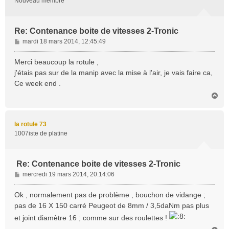
Nouveau membre
Re: Contenance boite de vitesses 2-Tronic
M
mardi 18 mars 2014, 12:45:49
e
s
Merci beaucoup la rotule ,
s
j'étais pas sur de la manip avec la mise à l'air, je vais faire ca,
a
Ce week end .
g
H
e
a
u
t
la rotule 73
1007iste de platine
Re: Contenance boite de vitesses 2-Tronic
M
mercredi 19 mars 2014, 20:14:06
e
s
Ok , normalement pas de problème , bouchon de vidange ;
s
pas de 16 X 150 carré Peugeot de 8mm / 3,5daNm pas plus
a
et joint diamètre 16 ; comme sur des roulettes !
g