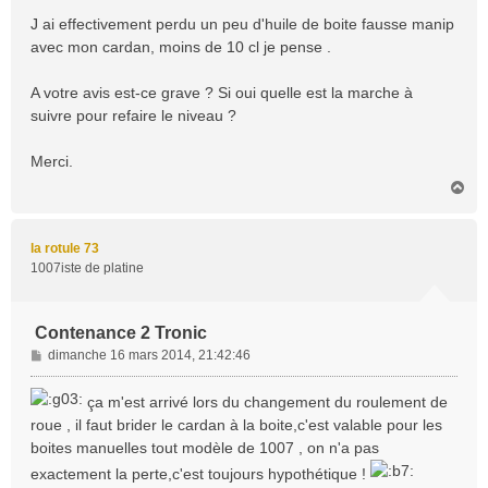
J ai effectivement perdu un peu d'huile de boite fausse manip
avec mon cardan, moins de 10 cl je pense .
A votre avis est-ce grave ? Si oui quelle est la marche à
suivre pour refaire le niveau ?
Merci.
H
a
u
t
la rotule 73
1007iste de platine
Contenance 2 Tronic
M
dimanche 16 mars 2014, 21:42:46
e
s
ça m'est arrivé lors du changement du roulement de
s
roue , il faut brider le cardan à la boite,c'est valable pour les
a
boites manuelles tout modèle de 1007 , on n'a pas
g
e
exactement la perte,c'est toujours hypothétique !