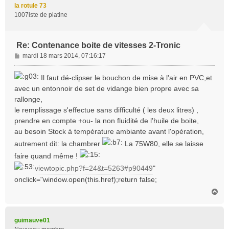
t
la rotule 73
1007iste de platine
Re: Contenance boite de vitesses 2-Tronic
M
mardi 18 mars 2014, 07:16:17
e
s
Il faut dé-clipser le bouchon de mise à l'air en PVC,et
s
avec un entonnoir de set de vidange bien propre avec sa
a
rallonge,
g
le remplissage s'effectue sans difficulté ( les deux litres) ,
e
prendre en compte +ou- la non fluidité de l'huile de boite,
au besoin Stock à température ambiante avant l'opération,
autrement dit: la chambrer
La 75W80, elle se laisse
faire quand même !
viewtopic.php?f=24&t=5263#p90449
"
onclick="window.open(this.href);return false;
H
a
u
t
guimauve01