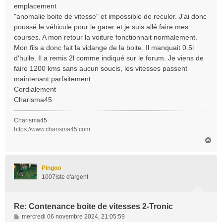
emplacement
"anomalie boite de vitesse" et impossible de reculer. J'ai donc
poussé le véhicule pour le garer et je suis allé faire mes
courses. A mon retour la voiture fonctionnait normalement.
Mon fils a donc fait la vidange de la boite. Il manquait 0.5l
d'huile. Il a remis 2l comme indiqué sur le forum. Je viens de
faire 1200 kms sans aucun soucis, les vitesses passent
maintenant parfaitement.
Cordialement
Charisma45
Charisma45
https://www.charisma45.com
H
a
u
t
Pingoo
1007iste d'argent
Re: Contenance boite de vitesses 2-Tronic
M
mercredi 06 novembre 2024, 21:05:59