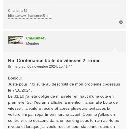
Charisma45
https://www.charisma45.com
H
a
u
t
Charisma45
Membre
Re: Contenance boite de vitesses 2-Tronic
M
mercredi 06 novembre 2024, 15:41:44
e
s
Bonjour
s
Juste pour info suite au descriptif de mon problème ci-dessus
a
le 7/10/2024.
g
Le 31/10 j'ai été obligé de m'arrêter en haut d'une côte en
e
première. Sur l'écran s'affiche la mention "anomalie boite de
vitesse". la voiture recule et après plusieurs tentatives la
voiture fini par repartir en marche avant. Comme j'allais en
centre ville je descend dans un parking sous terrain au 4eme
niveau et lorsque j'ai voulu reculer pour stationner dans un