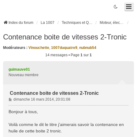
Index du forum
La 1007
Techniques et Questions
Moteur, électronique moteur, boîte robotisée 2-Tronic
Contenance boite de vitesses 2-Tronic
Modérateurs :
Vinouchette
,
1007duquatre9
,
nubnub54
14 messages • Page
1
sur
1
guimauve01
Nouveau membre
Contenance boite de vitesses 2-Tronic
M
dimanche 16 mars 2014, 20:01:08
e
s
Bonjour à tous,
s
a
Voilà comme le dit le titre j'aimerais savoir la contenance en
g
huile de cette boite 2 tronic.
e