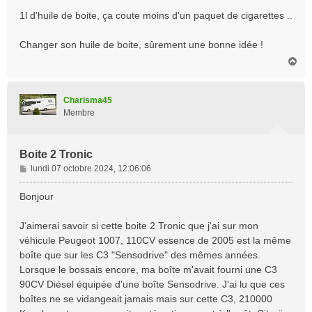
1l d'huile de boite, ça coute moins d'un paquet de cigarettes ..
Changer son huile de boite, sûrement une bonne idée !
H
a
u
t
Charisma45
Membre
Boite 2 Tronic
M
lundi 07 octobre 2024, 12:06:06
e
s
Bonjour
s
a
J'aimerai savoir si cette boite 2 Tronic que j'ai sur mon
g
véhicule Peugeot 1007, 110CV essence de 2005 est la même
e
boîte que sur les C3 "Sensodrive" des mêmes années.
Lorsque le bossais encore, ma boîte m'avait fourni une C3
90CV Diésel équipée d'une boîte Sensodrive. J'ai lu que ces
boîtes ne se vidangeait jamais mais sur cette C3, 210000