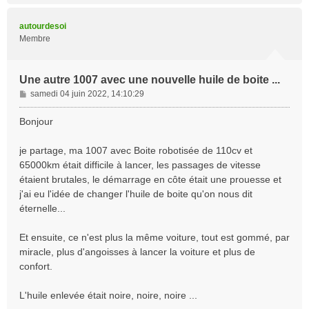
u
t
autourdesoi
Membre
Une autre 1007 avec une nouvelle huile de boite ...
M
samedi 04 juin 2022, 14:10:29
e
s
Bonjour
s
a
je partage, ma 1007 avec Boite robotisée de 110cv et
g
65000km était difficile à lancer, les passages de vitesse
e
étaient brutales, le démarrage en côte était une prouesse et
j'ai eu l'idée de changer l'huile de boite qu'on nous dit
éternelle...
Et ensuite, ce n'est plus la même voiture, tout est gommé, par
miracle, plus d'angoisses à lancer la voiture et plus de
confort.
L'huile enlevée était noire, noire, noire ...