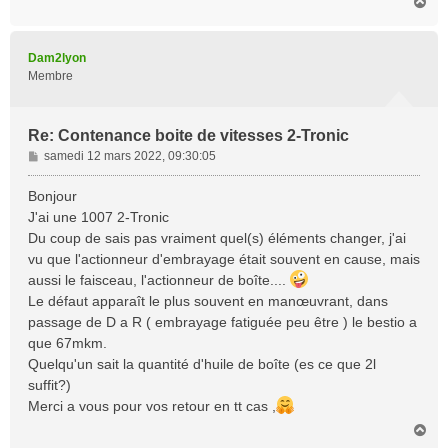
e
H
a
u
t
Dam2lyon
Membre
Re: Contenance boite de vitesses 2-Tronic
M
samedi 12 mars 2022, 09:30:05
e
s
Bonjour
s
J'ai une 1007 2-Tronic
a
Du coup de sais pas vraiment quel(s) éléments changer, j'ai
g
vu que l'actionneur d'embrayage était souvent en cause, mais
e
aussi le faisceau, l'actionneur de boîte....
Le défaut apparaît le plus souvent en manœuvrant, dans
passage de D a R ( embrayage fatiguée peu être ) le bestio a
que 67mkm.
Quelqu'un sait la quantité d'huile de boîte (es ce que 2l
suffit?)
Merci a vous pour vos retour en tt cas ,
H
a