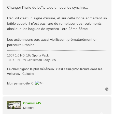
e
s
Changer l'huile de boîte aide un peu les synchro...
s
a
Ceci dit c'est un signe d'usure, et sur cette boîte admettant un
g
faible couple il n'est pas rare de remplacer des roulements,
e
ainsi que les bagues de synchro 1ère 2ème 3ème.
Les actionneurs eux aussi vieillissent prématurément en
parcours urbains...
1007 1.6 HDi 16v Sporty Pack
1007 1.6i 16v Gentleman Lady E85
Le champignon le plus vénéneux, c'est celui qu'on trouve dans les
voitures.
- Coluche -
Mon pense-bête
ICI
H
a
u
t
Charisma45
Membre