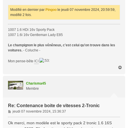
e
Modifié en dernier par
Pingoo
le jeudi 07 novembre 2024, 20:59:59,
modifié 2 fois.
1007 1.6 HDi 16v Sporty Pack
1007 1.6i 16v Gentleman Lady E85
Le champignon le plus vénéneux, c'est celui qu'on trouve dans les
voitures.
- Coluche -
Mon pense-bête
ICI
H
a
u
t
Charisma45
Membre
Re: Contenance boite de vitesses 2-Tronic
M
jeudi 07 novembre 2024, 15:36:37
e
s
Ok merci, mon modèle est le sporty pack 2 tronic 1.6 16S
s