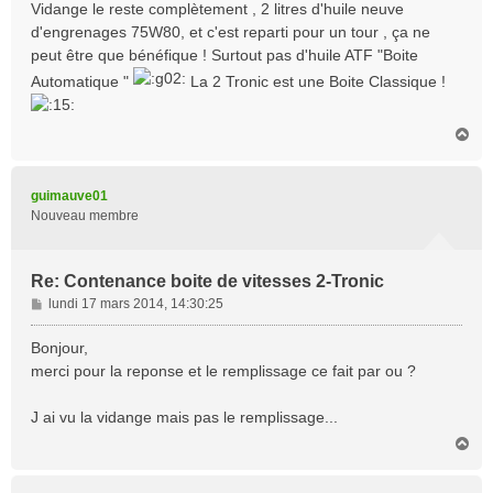
Vidange le reste complètement , 2 litres d'huile neuve
d'engrenages 75W80, et c'est reparti pour un tour , ça ne
peut être que bénéfique ! Surtout pas d'huile ATF "Boite
Automatique "
La 2 Tronic est une Boite Classique !
H
a
u
t
guimauve01
Nouveau membre
Re: Contenance boite de vitesses 2-Tronic
M
lundi 17 mars 2014, 14:30:25
e
s
Bonjour,
s
merci pour la reponse et le remplissage ce fait par ou ?
a
g
J ai vu la vidange mais pas le remplissage...
e
H
a
u