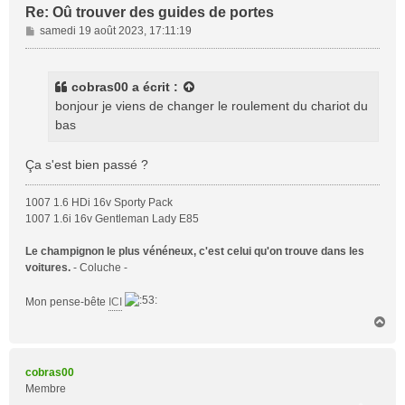
Re: Oû trouver des guides de portes
M
samedi 19 août 2023, 17:11:19
e
s
s
cobras00
a écrit :
a
bonjour je viens de changer le roulement du chariot du
g
bas
e
Ça s'est bien passé ?
1007 1.6 HDi 16v Sporty Pack
1007 1.6i 16v Gentleman Lady E85
Le champignon le plus vénéneux, c'est celui qu'on trouve dans les
voitures.
- Coluche -
Mon pense-bête
ICI
H
a
u
t
cobras00
Membre