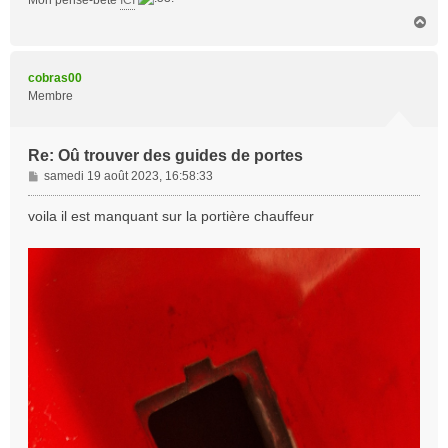
Mon pense-bête
ICI
H
a
u
t
cobras00
Membre
Re: Oû trouver des guides de portes
M
samedi 19 août 2023, 16:58:33
e
s
voila il est manquant sur la portière chauffeur
s
a
g
e