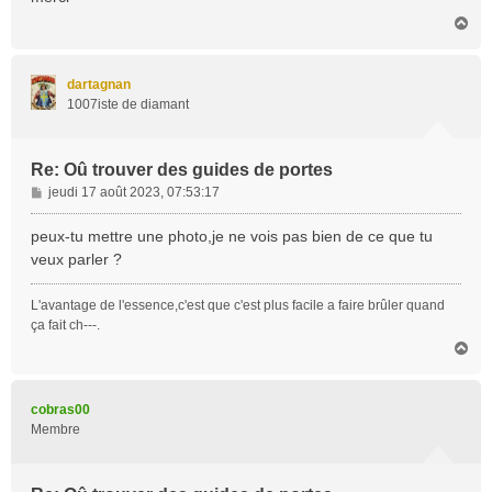
g
H
e
a
u
t
dartagnan
1007iste de diamant
Re: Oû trouver des guides de portes
M
jeudi 17 août 2023, 07:53:17
e
s
peux-tu mettre une photo,je ne vois pas bien de ce que tu
s
veux parler ?
a
g
L'avantage de l'essence,c'est que c'est plus facile a faire brûler quand
e
ça fait ch---.
H
a
u
t
cobras00
Membre