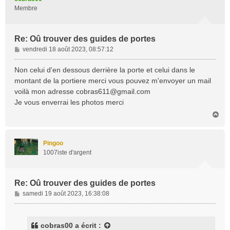
Membre
Re: Oû trouver des guides de portes
M
vendredi 18 août 2023, 08:57:12
e
s
Non celui d'en dessous derrière la porte et celui dans le
s
montant de la portiere merci vous pouvez m'envoyer un mail
a
voilà mon adresse
cobras611@gmail.com
g
Je vous enverrai les photos merci
e
H
a
u
t
Pingoo
1007iste d'argent
Re: Oû trouver des guides de portes
M
samedi 19 août 2023, 16:38:08
e
s
s
cobras00
a écrit :
a