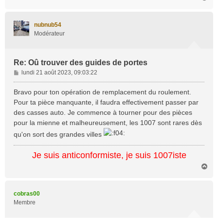
a
u
t
nubnub54
Modérateur
Re: Oû trouver des guides de portes
M
lundi 21 août 2023, 09:03:22
e
s
Bravo pour ton opération de remplacement du roulement.
s
Pour ta pièce manquante, il faudra effectivement passer par
a
des casses auto. Je commence à tourner pour des pièces
g
pour la mienne et malheureusement, les 1007 sont rares dès
e
qu'on sort des grandes villes
Je suis anticonformiste, je suis 1007iste
H
a
u
t
cobras00
Membre