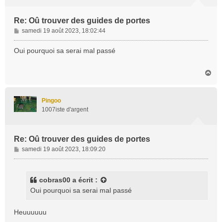
Re: Oû trouver des guides de portes
M
samedi 19 août 2023, 18:02:44
e
s
Oui pourquoi sa serai mal passé
s
a
H
g
a
e
u
t
Pingoo
1007iste d'argent
Re: Oû trouver des guides de portes
M
samedi 19 août 2023, 18:09:20
e
s
s
cobras00
a écrit :
a
Oui pourquoi sa serai mal passé
g
e
Heuuuuuu