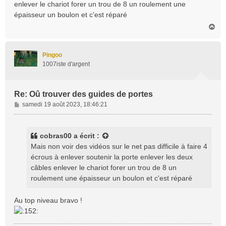
enlever le chariot forer un trou de 8 un roulement une
g
épaisseur un boulon et c'est réparé
e
H
a
u
t
Pingoo
1007iste d'argent
Re: Oû trouver des guides de portes
M
samedi 19 août 2023, 18:46:21
e
s
s
cobras00
a écrit :
a
Mais non voir des vidéos sur le net pas difficile à faire 4
g
écrous à enlever soutenir la porte enlever les deux
e
câbles enlever le chariot forer un trou de 8 un
roulement une épaisseur un boulon et c'est réparé
Au top niveau bravo !