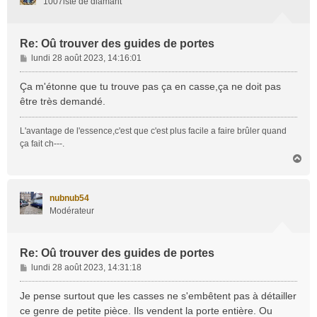
1007iste de diamant
Re: Oû trouver des guides de portes
M
lundi 28 août 2023, 14:16:01
e
s
Ça m'étonne que tu trouve pas ça en casse,ça ne doit pas
s
être très demandé.
a
g
L'avantage de l'essence,c'est que c'est plus facile a faire brûler quand
e
ça fait ch---.
H
a
u
t
nubnub54
Modérateur
Re: Oû trouver des guides de portes
M
lundi 28 août 2023, 14:31:18
e
s
Je pense surtout que les casses ne s'embêtent pas à détailler
s
ce genre de petite pièce. Ils vendent la porte entière. Ou