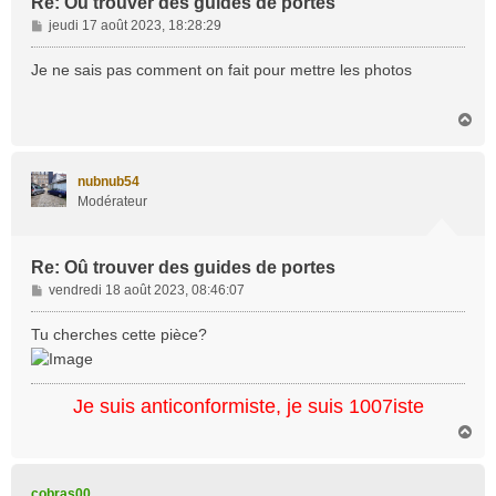
Re: Oû trouver des guides de portes
M
jeudi 17 août 2023, 18:28:29
e
s
Je ne sais pas comment on fait pour mettre les photos
s
a
H
g
a
e
u
t
nubnub54
Modérateur
Re: Oû trouver des guides de portes
M
vendredi 18 août 2023, 08:46:07
e
s
Tu cherches cette pièce?
s
a
g
Je suis anticonformiste, je suis 1007iste
e
H
a
u
t
cobras00