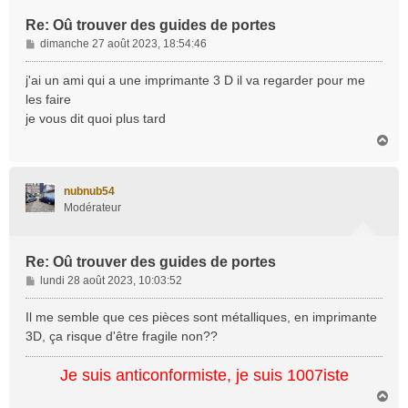
Re: Oû trouver des guides de portes
M
dimanche 27 août 2023, 18:54:46
e
s
j'ai un ami qui a une imprimante 3 D il va regarder pour me
s
les faire
a
je vous dit quoi plus tard
g
H
e
a
u
t
nubnub54
Modérateur
Re: Oû trouver des guides de portes
M
lundi 28 août 2023, 10:03:52
e
s
Il me semble que ces pièces sont métalliques, en imprimante
s
3D, ça risque d'être fragile non??
a
g
Je suis anticonformiste, je suis 1007iste
e
H