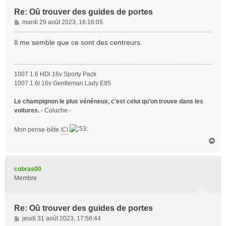
Re: Oû trouver des guides de portes
M
mardi 29 août 2023, 16:16:05
e
s
Il me semble que ce sont des centreurs.
s
a
g
1007 1.6 HDi 16v Sporty Pack
e
1007 1.6i 16v Gentleman Lady E85
Le champignon le plus vénéneux, c'est celui qu'on trouve dans les
voitures.
- Coluche -
Mon pense-bête
ICI
H
a
u
t
cobras00
Membre
Re: Oû trouver des guides de portes
M
jeudi 31 août 2023, 17:56:44