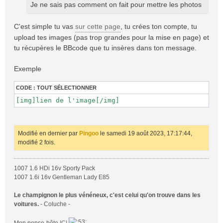
Je ne sais pas comment on fait pour mettre les photos
g
e
C'est simple tu vas
sur cette page
, tu crées ton compte, tu
upload tes images (pas trop grandes pour la mise en page) et
tu récupères le BBcode que tu insères dans ton message.
Exemple
CODE :
TOUT SÉLECTIONNER
[img]lien de l'image[/img]
Modifié en dernier par
Pingoo
le samedi 19 août 2023, 17:17:44,
modifié 2 fois.
1007 1.6 HDi 16v Sporty Pack
1007 1.6i 16v Gentleman Lady E85
Le champignon le plus vénéneux, c'est celui qu'on trouve dans les
voitures.
- Coluche -