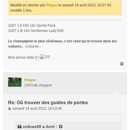
Modifié en dernier par
Pingoo
le samedi 19 août 2023, 16:57:45,
modifié 1 fois.
1007 1.6 HDi 16v Sporty Pack
1007 1.6i 16v Gentleman Lady E85
Le champignon le plus vénéneux, c'est celui qu'on trouve dans les
voitures.
- Coluche -
Mon pense-bête
ICI
H
a
u
t
Pingoo
1007iste d'argent
Re: Oû trouver des guides de portes
M
samedi 19 août 2023, 16:53:06
e
s
s
cobras00
a écrit :
a