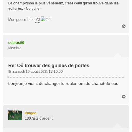
Le champignon le plus vénéneux, c'est celui qu'on trouve dans les
voitures.
- Coluche -
Mon pense-bête
ICI
H
a
u
t
cobras00
Membre
Re: Oû trouver des guides de portes
M
samedi 19 août 2023, 17:10:00
e
s
bonjour je viens de changer le roulement du chariot du bas
s
a
H
g
a
e
u
t
Pingoo
1007iste d'argent