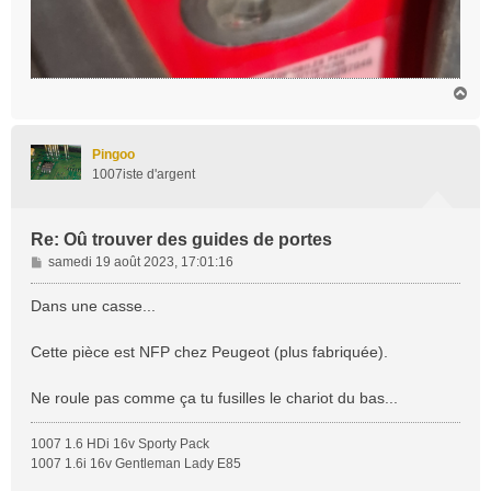
H
a
u
t
Pingoo
1007iste d'argent
Re: Oû trouver des guides de portes
M
samedi 19 août 2023, 17:01:16
e
s
Dans une casse...
s
a
Cette pièce est NFP chez Peugeot (plus fabriquée).
g
e
Ne roule pas comme ça tu fusilles le chariot du bas...
1007 1.6 HDi 16v Sporty Pack
1007 1.6i 16v Gentleman Lady E85