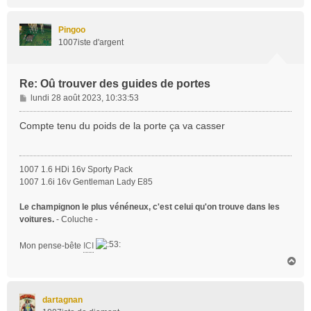
a
u
t
Pingoo
1007iste d'argent
Re: Oû trouver des guides de portes
M
lundi 28 août 2023, 10:33:53
e
s
Compte tenu du poids de la porte ça va casser
s
a
g
1007 1.6 HDi 16v Sporty Pack
e
1007 1.6i 16v Gentleman Lady E85
Le champignon le plus vénéneux, c'est celui qu'on trouve dans les
voitures.
- Coluche -
Mon pense-bête
ICI
H
a
u
t
dartagnan