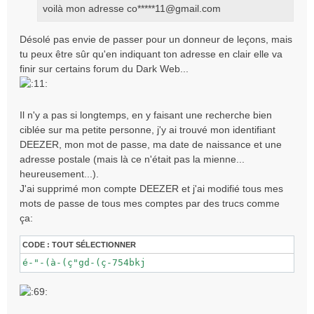
voilà mon adresse co*****
11@gmail.com
g
e
Désolé pas envie de passer pour un donneur de leçons, mais
tu peux être sûr qu'en indiquant ton adresse en clair elle va
finir sur certains forum du Dark Web...
Il n'y a pas si longtemps, en y faisant une recherche bien
ciblée sur ma petite personne, j'y ai trouvé mon identifiant
DEEZER, mon mot de passe, ma date de naissance et une
adresse postale (mais là ce n'était pas la mienne...
heureusement...).
J'ai supprimé mon compte DEEZER et j'ai modifié tous mes
mots de passe de tous mes comptes par des trucs comme
ça:
CODE :
TOUT SÉLECTIONNER
é-"-(à-(ç"gd-(ç-754bkj