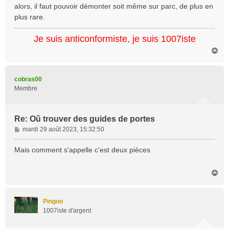
a
alors, il faut pouvoir démonter soit même sur parc, de plus en
g
plus rare.
e
Je suis anticonformiste, je suis 1007iste
H
a
u
t
cobras00
Membre
Re: Oû trouver des guides de portes
M
mardi 29 août 2023, 15:32:50
e
s
Mais comment s'appelle c'est deux pièces
s
a
H
g
a
e
u
t
Pingoo
1007iste d'argent