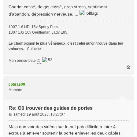
Chariot cassé, doigts cassé, gros stress, sentiment
d'abandon, dépression nerveuse, ...
1007 1.6 HDi 16v Sporty Pack
1007 1.6i 16v Gentleman Lady E85
Le champignon le plus vénéneux, c'est celui qu'on trouve dans les
voitures.
- Coluche -
Mon pense-bête
ICI
H
a
u
t
cobras00
Membre
Re: Oû trouver des guides de portes
M
samedi 19 août 2023, 18:27:07
e
s
Mais non voir des vidéos sur le net pas difficile à faire 4
s
écrous à enlever soutenir la porte enlever les deux câbles
a