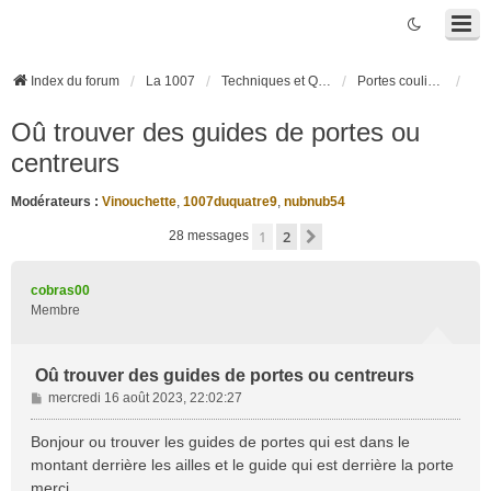
Index du forum
La 1007
Techniques et Questions
Portes coulissantes électriques
Oû trouver des guides de portes ou
centreurs
Modérateurs :
Vinouchette
,
1007duquatre9
,
nubnub54
1
2
Suivante
28 messages
cobras00
Membre
Oû trouver des guides de portes ou centreurs
M
mercredi 16 août 2023, 22:02:27
e
s
Bonjour ou trouver les guides de portes qui est dans le
s
montant derrière les ailles et le guide qui est derrière la porte
a
merci