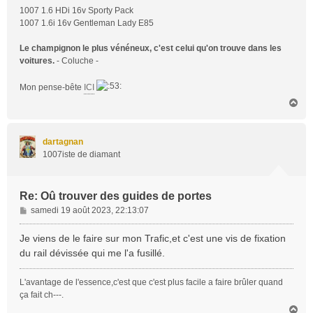
1007 1.6 HDi 16v Sporty Pack
1007 1.6i 16v Gentleman Lady E85
Le champignon le plus vénéneux, c'est celui qu'on trouve dans les
voitures.
- Coluche -
Mon pense-bête
ICI
H
a
u
t
dartagnan
1007iste de diamant
Re: Oû trouver des guides de portes
M
samedi 19 août 2023, 22:13:07
e
s
Je viens de le faire sur mon Trafic,et c'est une vis de fixation
s
du rail dévissée qui me l'a fusillé.
a
g
L'avantage de l'essence,c'est que c'est plus facile a faire brûler quand
e
ça fait ch---.
H