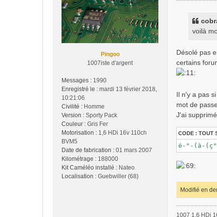
s
s
cobr
a
voilà m
g
e
Désolé pas en
Pingoo
certains for
1007iste d'argent
Messages :
1990
Enregistré le :
mardi 13 février 2018,
Il n'y a pas 
10:21:06
mot de passe,
Civilité :
Homme
J'ai supprim
Version :
Sporty Pack
Couleur :
Gris Fer
Motorisation :
1,6 HDi 16v 110ch
CODE :
TOUT 
BVM5
é-"-(à-(ç"
Date de fabrication :
01 mars 2007
Kilométrage :
188000
Kit Caméléo installé :
Nateo
Localisation :
Guebwiller (68)
Modifié en de
1007 1.6 HDi 1