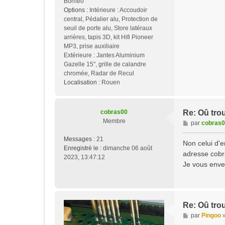
Bornéo
Options :
Intérieure : Accoudoir
central, Pédalier alu, Protection de
seuil de porte alu, Store latéraux
arrières, tapis 3D, kit Hifi Pioneer
MP3, prise auxiliaire
Extérieure : Jantes Aluminium
Gazelle 15", grille de calandre
chromée, Radar de Recul
Localisation :
Rouen
cobras00
Re: Oû tro
Membre
M
par
cobras
e
Messages :
21
s
Non celui d'e
Enregistré le :
dimanche 06 août
s
adresse
cob
2023, 13:47:12
a
Je vous enver
g
e
Re: Oû tro
M
par
Pingoo
e