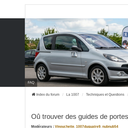
FAQ
Index du forum
La 1007
Techniques et Questions
Oû trouver des guides de portes
Modérateurs :
Vinouchette
,
1007duquatre9
,
nubnub54