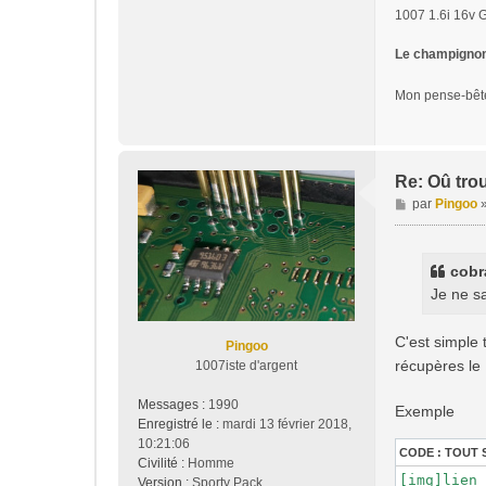
1007 1.6i 16v 
Le champignon 
Mon pense-bê
Re: Oû tro
M
par
Pingoo
e
s
s
cobr
a
Je ne s
g
e
C'est simple
Pingoo
récupères le
1007iste d'argent
Messages :
1990
Exemple
Enregistré le :
mardi 13 février 2018,
10:21:06
CODE :
TOUT 
Civilité :
Homme
[img]lien 
Version :
Sporty Pack