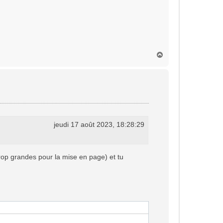
H
a
u
t
jeudi 17 août 2023, 18:28:29
rop grandes pour la mise en page) et tu