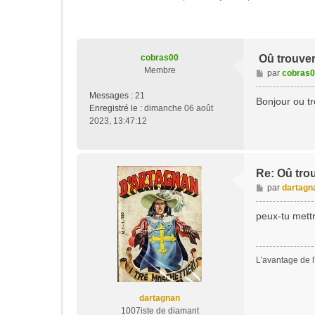
cobras00
Oû trouver
Membre
M
par
cobras
e
Messages :
21
s
Bonjour ou tr
Enregistré le :
dimanche 06 août
s
2023, 13:47:12
a
g
e
Re: Oû tro
M
par
dartagn
e
s
peux-tu mettr
s
a
g
L'avantage de l'
e
dartagnan
1007iste de diamant