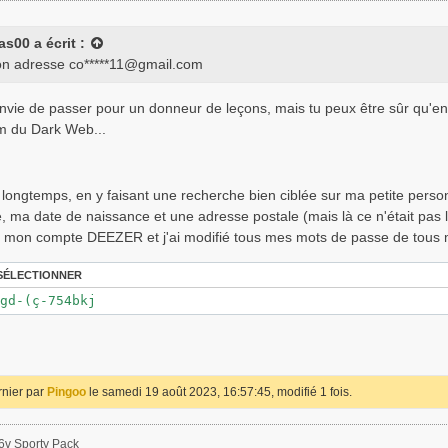
as00
a écrit :
on adresse co*****
11@gmail.com
vie de passer pour un donneur de leçons, mais tu peux être sûr qu'en in
um du Dark Web...
si longtemps, en y faisant une recherche bien ciblée sur ma petite pers
 ma date de naissance et une adresse postale (mais là ce n'était pas 
é mon compte DEEZER et j'ai modifié tous mes mots de passe de tous
SÉLECTIONNER
gd-(ç-754bkj
rnier par
Pingoo
le samedi 19 août 2023, 16:57:45, modifié 1 fois.
6v Sporty Pack