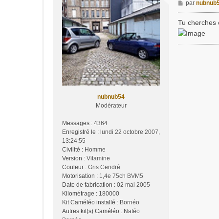
M
par
nubnub
e
s
Tu cherches 
s
a
g
e
nubnub54
Modérateur
Messages :
4364
Enregistré le :
lundi 22 octobre 2007,
13:24:55
Civilité :
Homme
Version :
Vitamine
Couleur :
Gris Cendré
Motorisation :
1,4e 75ch BVM5
Date de fabrication :
02 mai 2005
Kilométrage :
180000
Kit Caméléo installé :
Bornéo
Autres kit(s) Caméléo :
Natéo