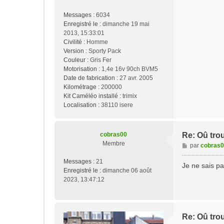
Messages :
6034
Enregistré le :
dimanche 19 mai
2013, 15:33:01
Civilité :
Homme
Version :
Sporty Pack
Couleur :
Gris Fer
Motorisation :
1,4e 16v 90ch BVM5
Date de fabrication :
27 avr. 2005
Kilométrage :
200000
Kit Caméléo installé :
trimix
Localisation :
38110 isere
cobras00
Re: Oû tro
Membre
M
par
cobras
e
Messages :
21
s
Je ne sais p
Enregistré le :
dimanche 06 août
s
2023, 13:47:12
a
g
e
Re: Oû tro