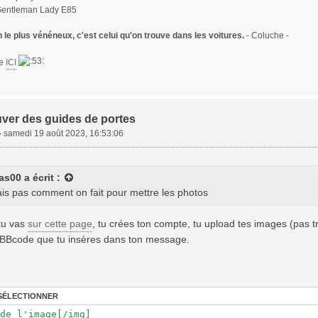
Gentleman Lady E85
le plus vénéneux, c'est celui qu'on trouve dans les voitures.
- Coluche -
te
ICI
uver des guides de portes
»
samedi 19 août 2023, 16:53:06
as00
a écrit :
ais pas comment on fait pour mettre les photos
 tu vas
sur cette page
, tu crées ton compte, tu upload tes images (pas t
 BBcode que tu insères dans ton message.
SÉLECTIONNER
de l'image[/img]