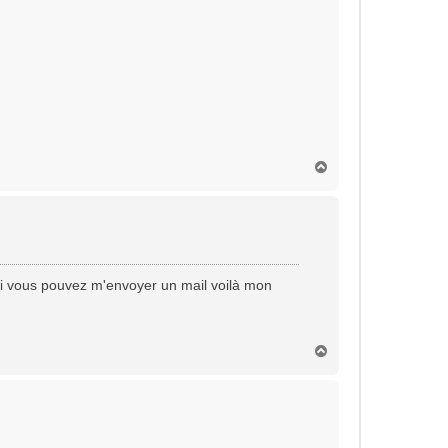
H
a
u
t
rci vous pouvez m'envoyer un mail voilà mon
H
a
u
t