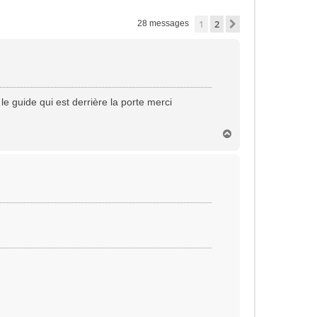
1
2
Suivante
28 messages
le guide qui est derrière la porte merci
H
a
u
t