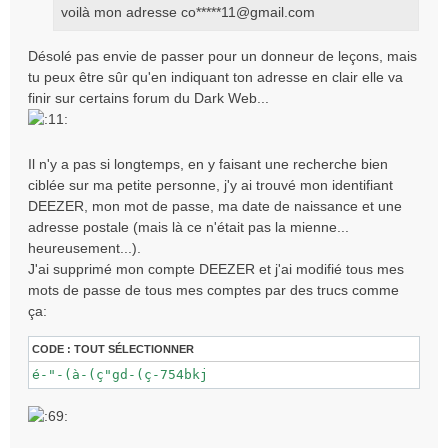
voilà mon adresse co*****
11@gmail.com
g
e
Désolé pas envie de passer pour un donneur de leçons, mais
tu peux être sûr qu'en indiquant ton adresse en clair elle va
finir sur certains forum du Dark Web...
Il n'y a pas si longtemps, en y faisant une recherche bien
ciblée sur ma petite personne, j'y ai trouvé mon identifiant
DEEZER, mon mot de passe, ma date de naissance et une
adresse postale (mais là ce n'était pas la mienne...
heureusement...).
J'ai supprimé mon compte DEEZER et j'ai modifié tous mes
mots de passe de tous mes comptes par des trucs comme
ça:
CODE :
TOUT SÉLECTIONNER
é-"-(à-(ç"gd-(ç-754bkj