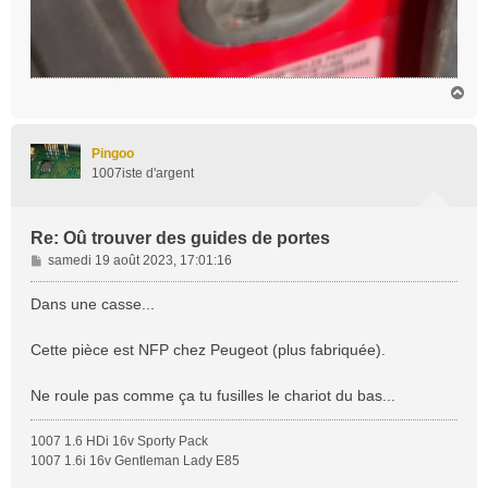
H
a
u
t
Pingoo
1007iste d'argent
Re: Oû trouver des guides de portes
M
samedi 19 août 2023, 17:01:16
e
s
Dans une casse...
s
a
Cette pièce est NFP chez Peugeot (plus fabriquée).
g
e
Ne roule pas comme ça tu fusilles le chariot du bas...
1007 1.6 HDi 16v Sporty Pack
1007 1.6i 16v Gentleman Lady E85