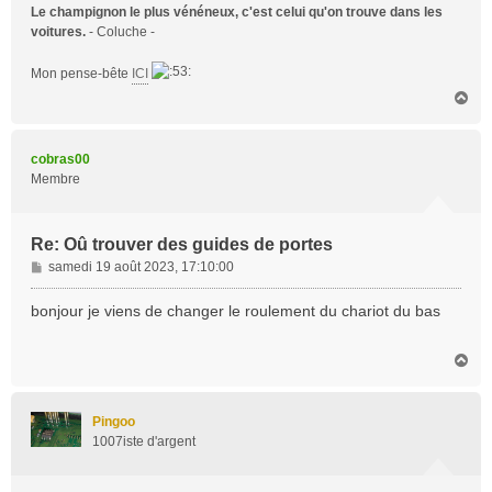
Le champignon le plus vénéneux, c'est celui qu'on trouve dans les
voitures.
- Coluche -
Mon pense-bête
ICI
H
a
u
t
cobras00
Membre
Re: Oû trouver des guides de portes
M
samedi 19 août 2023, 17:10:00
e
s
bonjour je viens de changer le roulement du chariot du bas
s
a
H
g
a
e
u
t
Pingoo
1007iste d'argent