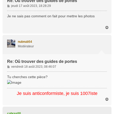
Re: Oû trouver des guides de portes
M
jeudi 17 août 2023, 18:28:29
e
s
Je ne sais pas comment on fait pour mettre les photos
s
a
H
g
a
e
u
t
nubnub54
Modérateur
Re: Oû trouver des guides de portes
M
vendredi 18 août 2023, 08:46:07
e
s
Tu cherches cette pièce?
s
a
g
Je suis anticonformiste, je suis 1007iste
e
H
a
u
t
cobras00