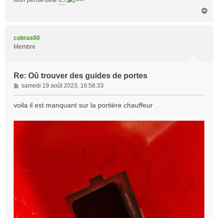
Mon pense-bête
ICI
H
a
u
t
cobras00
Membre
Re: Oû trouver des guides de portes
M
samedi 19 août 2023, 16:58:33
e
s
voila il est manquant sur la portière chauffeur
s
a
g
e