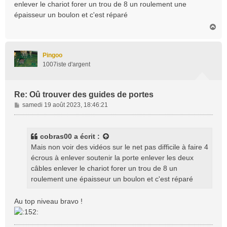
enlever le chariot forer un trou de 8 un roulement une
g
épaisseur un boulon et c'est réparé
e
H
a
u
t
Pingoo
1007iste d'argent
Re: Oû trouver des guides de portes
M
samedi 19 août 2023, 18:46:21
e
s
s
cobras00
a écrit :
a
Mais non voir des vidéos sur le net pas difficile à faire 4
g
écrous à enlever soutenir la porte enlever les deux
e
câbles enlever le chariot forer un trou de 8 un
roulement une épaisseur un boulon et c'est réparé
Au top niveau bravo !