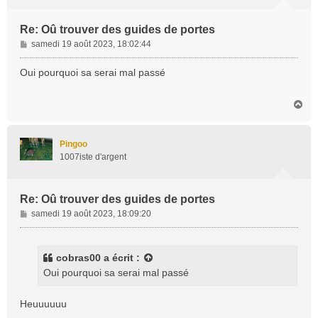
Re: Oû trouver des guides de portes
M
samedi 19 août 2023, 18:02:44
e
s
Oui pourquoi sa serai mal passé
s
a
H
g
a
e
u
t
Pingoo
1007iste d'argent
Re: Oû trouver des guides de portes
M
samedi 19 août 2023, 18:09:20
e
s
s
cobras00
a écrit :
a
Oui pourquoi sa serai mal passé
g
e
Heuuuuuu