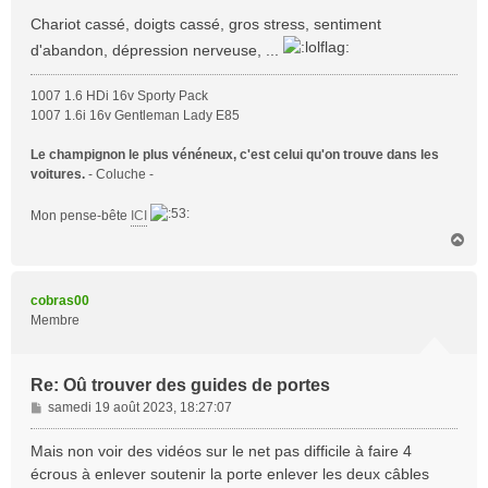
Chariot cassé, doigts cassé, gros stress, sentiment
d'abandon, dépression nerveuse, ...
1007 1.6 HDi 16v Sporty Pack
1007 1.6i 16v Gentleman Lady E85
Le champignon le plus vénéneux, c'est celui qu'on trouve dans les
voitures.
- Coluche -
Mon pense-bête
ICI
H
a
u
t
cobras00
Membre
Re: Oû trouver des guides de portes
M
samedi 19 août 2023, 18:27:07
e
s
Mais non voir des vidéos sur le net pas difficile à faire 4
s
écrous à enlever soutenir la porte enlever les deux câbles
a