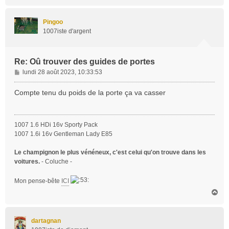
a
u
t
Pingoo
1007iste d'argent
Re: Oû trouver des guides de portes
M
lundi 28 août 2023, 10:33:53
e
s
Compte tenu du poids de la porte ça va casser
s
a
g
1007 1.6 HDi 16v Sporty Pack
e
1007 1.6i 16v Gentleman Lady E85
Le champignon le plus vénéneux, c'est celui qu'on trouve dans les
voitures.
- Coluche -
Mon pense-bête
ICI
H
a
u
t
dartagnan