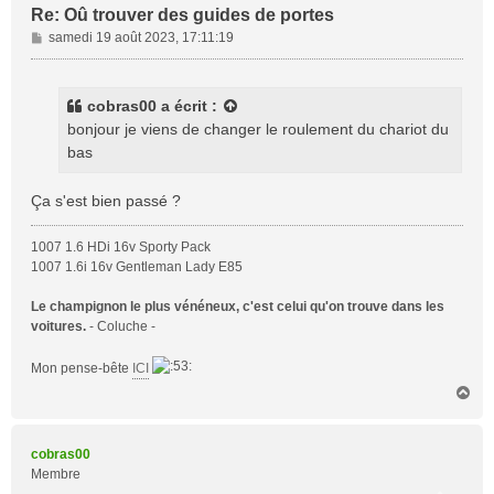
Re: Oû trouver des guides de portes
M
samedi 19 août 2023, 17:11:19
e
s
s
cobras00
a écrit :
a
bonjour je viens de changer le roulement du chariot du
g
bas
e
Ça s'est bien passé ?
1007 1.6 HDi 16v Sporty Pack
1007 1.6i 16v Gentleman Lady E85
Le champignon le plus vénéneux, c'est celui qu'on trouve dans les
voitures.
- Coluche -
Mon pense-bête
ICI
H
a
u
t
cobras00
Membre