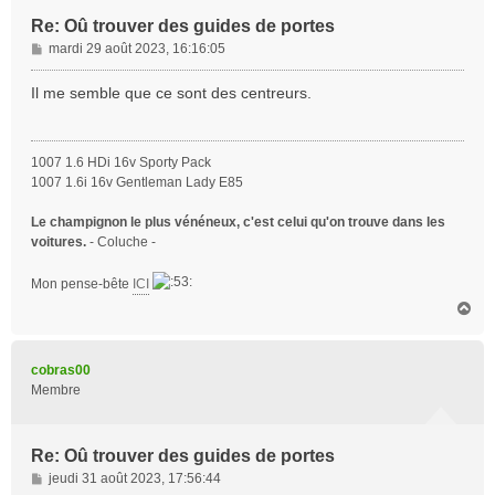
Re: Oû trouver des guides de portes
M
mardi 29 août 2023, 16:16:05
e
s
Il me semble que ce sont des centreurs.
s
a
g
1007 1.6 HDi 16v Sporty Pack
e
1007 1.6i 16v Gentleman Lady E85
Le champignon le plus vénéneux, c'est celui qu'on trouve dans les
voitures.
- Coluche -
Mon pense-bête
ICI
H
a
u
t
cobras00
Membre
Re: Oû trouver des guides de portes
M
jeudi 31 août 2023, 17:56:44