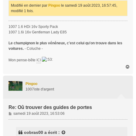
Modifié en dernier par
Pingoo
le samedi 19 août 2023, 16:57:45,
modifié 1 fois.
1007 1.6 HDi 16v Sporty Pack
1007 1.6i 16v Gentleman Lady E85
Le champignon le plus vénéneux, c'est celui qu'on trouve dans les
voitures.
- Coluche -
Mon pense-bête
ICI
H
a
u
t
Pingoo
1007iste d'argent
Re: Oû trouver des guides de portes
M
samedi 19 août 2023, 16:53:06
e
s
s
cobras00
a écrit :
a