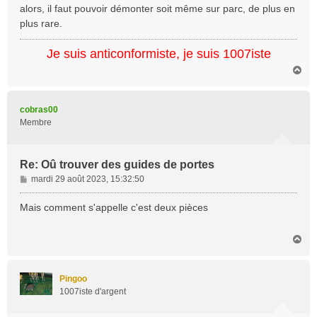
a
alors, il faut pouvoir démonter soit même sur parc, de plus en
g
plus rare.
e
Je suis anticonformiste, je suis 1007iste
H
a
u
t
cobras00
Membre
Re: Oû trouver des guides de portes
M
mardi 29 août 2023, 15:32:50
e
s
Mais comment s'appelle c'est deux pièces
s
a
H
g
a
e
u
t
Pingoo
1007iste d'argent