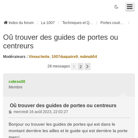
Index du forum
La 1007
Techniques et Questions
Portes coulissantes électriques
Oû trouver des guides de portes ou
centreurs
Modérateurs :
Vinouchette
,
1007duquatre9
,
nubnub54
1
2
Suivante
28 messages
cobras00
Membre
Oû trouver des guides de portes ou centreurs
M
mercredi 16 août 2023, 22:02:27
e
s
Bonjour ou trouver les guides de portes qui est dans le
s
montant derrière les ailles et le guide qui est derrière la porte
a
merci