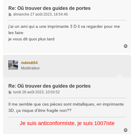
Re: Oû trouver des guides de portes
M
dimanche 27 août 2023, 18:54:46
e
s
j'ai un ami qui a une imprimante 3 D il va regarder pour me
s
les faire
a
je vous dit quoi plus tard
g
H
e
a
u
t
nubnub54
Modérateur
Re: Oû trouver des guides de portes
M
lundi 28 août 2023, 10:03:52
e
s
Il me semble que ces pièces sont métalliques, en imprimante
s
3D, ça risque d'être fragile non??
a
g
Je suis anticonformiste, je suis 1007iste
e
H