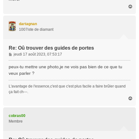
g
H
e
a
u
t
dartagnan
1007iste de diamant
Re: Oû trouver des guides de portes
M
jeudi 17 août 2023, 07:53:17
e
s
peux-tu mettre une photo,je ne vois pas bien de ce que tu
s
veux parler ?
a
g
L'avantage de l'essence,c'est que c'est plus facile a faire brûler quand
e
ça fait ch---.
H
a
u
t
cobras00
Membre