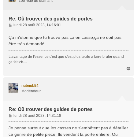
1007iste de diamant
Re: Oû trouver des guides de portes
M
lundi 28 août 2023, 14:16:01
e
s
Ça m'étonne que tu trouve pas ça en casse,ça ne doit pas
s
être très demandé.
a
g
L'avantage de l'essence,c'est que c'est plus facile a faire brûler quand
e
ça fait ch---.
H
a
u
t
nubnub54
Modérateur
Re: Oû trouver des guides de portes
M
lundi 28 août 2023, 14:31:18
e
s
Je pense surtout que les casses ne s'embêtent pas à détailler
s
ce genre de petite pièce. Ils vendent la porte entière. Ou