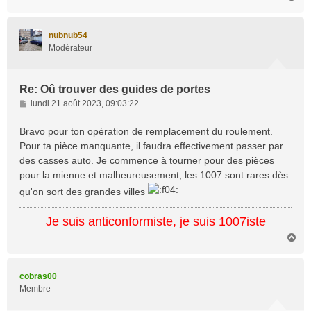
a
u
t
nubnub54
Modérateur
Re: Oû trouver des guides de portes
M
lundi 21 août 2023, 09:03:22
e
s
Bravo pour ton opération de remplacement du roulement.
s
Pour ta pièce manquante, il faudra effectivement passer par
a
des casses auto. Je commence à tourner pour des pièces
g
pour la mienne et malheureusement, les 1007 sont rares dès
e
qu'on sort des grandes villes
Je suis anticonformiste, je suis 1007iste
H
a
u
t
cobras00
Membre