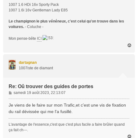
1007 1.6 HDi 16v Sporty Pack
1007 1.6i 16v Gentleman Lady E85
Le champignon le plus vénéneux, c'est celui qu'on trouve dans les
voitures.
- Coluche -
Mon pense-bête
ICI
H
a
u
t
dartagnan
1007iste de diamant
Re: Oû trouver des guides de portes
M
samedi 19 août 2023, 22:13:07
e
s
Je viens de le faire sur mon Trafic,et c'est une vis de fixation
s
du rail dévissée qui me l'a fusillé.
a
g
L'avantage de l'essence,c'est que c'est plus facile a faire brûler quand
e
ça fait ch---.
H