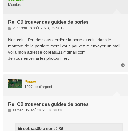
Membre
Re: Oû trouver des guides de portes
M
vendredi 18 août 2023, 08:57:12
e
s
Non celui d'en dessous derrière la porte et celui dans le
s
montant de la portiere merci vous pouvez m'envoyer un mail
a
voilà mon adresse
cobras611@gmail.com
g
Je vous enverrai les photos merci
e
H
a
u
t
Pingoo
1007iste d'argent
Re: Oû trouver des guides de portes
M
samedi 19 août 2023, 16:38:08
e
s
s
cobras00
a écrit :
a