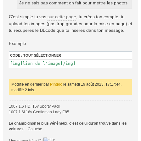
Je ne sais pas comment on fait pour mettre les photos
g
e
C'est simple tu vas
sur cette page
, tu crées ton compte, tu
upload tes images (pas trop grandes pour la mise en page) et
tu récupères le BBcode que tu insères dans ton message.
Exemple
CODE :
TOUT SÉLECTIONNER
[img]lien de l'image[/img]
Modifié en dernier par
Pingoo
le samedi 19 août 2023, 17:17:44,
modifié 2 fois.
1007 1.6 HDi 16v Sporty Pack
1007 1.6i 16v Gentleman Lady E85
Le champignon le plus vénéneux, c'est celui qu'on trouve dans les
voitures.
- Coluche -