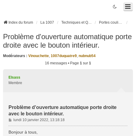
Index du forum
La 1007
Techniques et Questions
Portes coulissantes électriques
Problème d'ouverture automatique porte
droite avec le bouton intérieur.
Modérateurs :
Vinouchette
,
1007duquatre9
,
nubnub54
16 messages • Page
1
sur
1
Elsass
Membre
Problème d'ouverture automatique porte droite
avec le bouton intérieur.
M
lundi 10 janvier 2022, 13:18:18
e
s
Bonjour à tous,