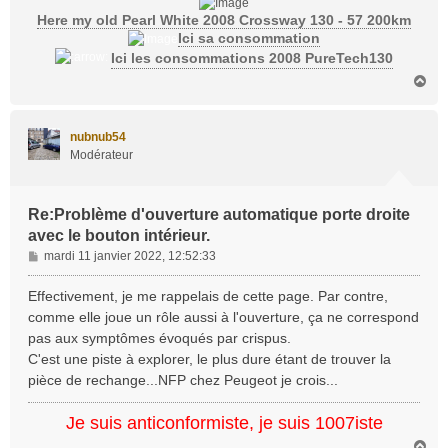
Here my old Pearl White 2008 Crossway 130 - 57 200km
Ici sa consommation
Ici les consommations 2008 PureTech130
H
a
u
t
nubnub54
Modérateur
Re:Problème d'ouverture automatique porte droite
avec le bouton intérieur.
M
mardi 11 janvier 2022, 12:52:33
e
s
Effectivement, je me rappelais de cette page. Par contre,
s
comme elle joue un rôle aussi à l'ouverture, ça ne correspond
a
pas aux symptômes évoqués par crispus.
g
C'est une piste à explorer, le plus dure étant de trouver la
e
pièce de rechange...NFP chez Peugeot je crois...
Je suis anticonformiste, je suis 1007iste
H