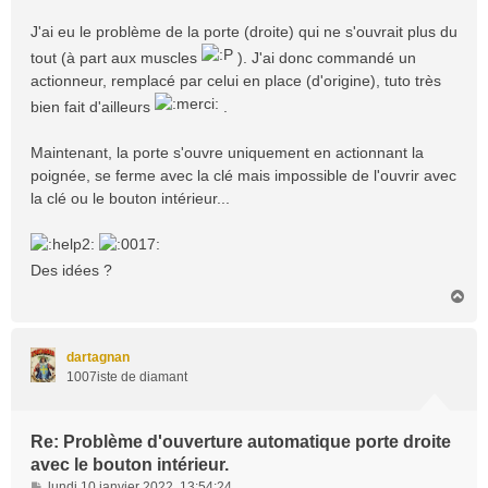
s
a
J'ai eu le problème de la porte (droite) qui ne s'ouvrait plus du
g
tout (à part aux muscles
). J'ai donc commandé un
e
actionneur, remplacé par celui en place (d'origine), tuto très
bien fait d'ailleurs
.
Maintenant, la porte s'ouvre uniquement en actionnant la
poignée, se ferme avec la clé mais impossible de l'ouvrir avec
la clé ou le bouton intérieur...
Des idées ?
H
a
u
t
dartagnan
1007iste de diamant
Re: Problème d'ouverture automatique porte droite
avec le bouton intérieur.
M
lundi 10 janvier 2022, 13:54:24