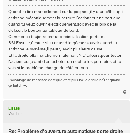
e
s
Quand tu tire manuellement sur la poignée,il y a un câble qui
s
actionne mécaniquement la serrure.l'actionneur ne sert que
a
quand tu veux ouvrir électriquement,soit avec le plib de la
g
clef,soit le bouton au tableau de bord.
e
Commence toujours par une réinitialisation porte et
BSI.Ensuite,écoute si tu entend la gâche s'ouvrir quand tu
actionne le système,il peut y avoir plusieurs cause.
Et la droite,elle marche normalement ? D'ailleurs,pour tester
l'actionneur,avant d'en acheter un neuf,tu les permutes et tu
vois si le problème change de côté ou non.
L'avantage de l'essence,c'est que c'est plus facile a faire brûler quand
ça fait ch---.
H
a
u
t
Elsass
Membre
Re: Problème d'ouverture automatique porte droite