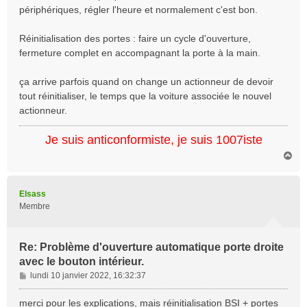
périphériques, régler l'heure et normalement c'est bon.
Réinitialisation des portes : faire un cycle d'ouverture,
fermeture complet en accompagnant la porte à la main.
ça arrive parfois quand on change un actionneur de devoir
tout réinitialiser, le temps que la voiture associée le nouvel
actionneur.
Je suis anticonformiste, je suis 1007iste
H
a
u
t
Elsass
Membre
Re: Problème d'ouverture automatique porte droite
avec le bouton intérieur.
M
lundi 10 janvier 2022, 16:32:37
e
s
merci pour les explications, mais réinitialisation BSI + portes