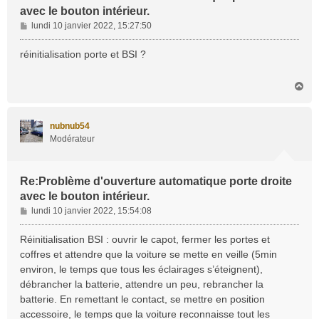
avec le bouton intérieur.
M
lundi 10 janvier 2022, 15:27:50
e
s
réinitialisation porte et BSI ?
s
a
H
g
a
e
u
t
nubnub54
Modérateur
Re:Problème d'ouverture automatique porte droite
avec le bouton intérieur.
M
lundi 10 janvier 2022, 15:54:08
e
s
Réinitialisation BSI : ouvrir le capot, fermer les portes et
s
coffres et attendre que la voiture se mette en veille (5min
a
environ, le temps que tous les éclairages s’éteignent),
g
débrancher la batterie, attendre un peu, rebrancher la
e
batterie. En remettant le contact, se mettre en position
accessoire, le temps que la voiture reconnaisse tout les