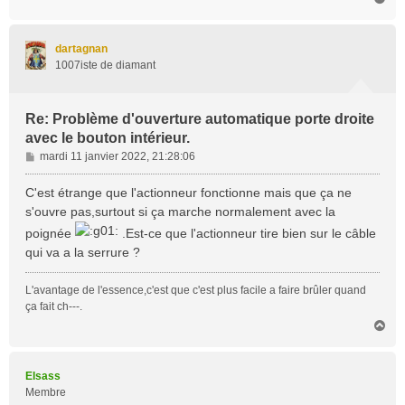
a
u
t
dartagnan
1007iste de diamant
Re: Problème d'ouverture automatique porte droite
avec le bouton intérieur.
M
mardi 11 janvier 2022, 21:28:06
e
s
C'est étrange que l'actionneur fonctionne mais que ça ne
s
s'ouvre pas,surtout si ça marche normalement avec la
a
poignée
.Est-ce que l'actionneur tire bien sur le câble
g
qui va a la serrure ?
e
L'avantage de l'essence,c'est que c'est plus facile a faire brûler quand
ça fait ch---.
H
a
u
t
Elsass
Membre