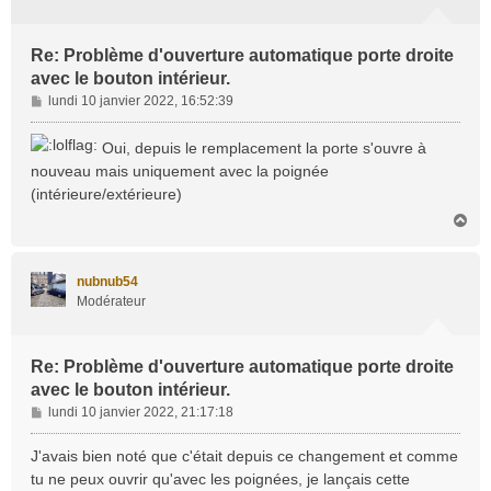
Re: Problème d'ouverture automatique porte droite
avec le bouton intérieur.
M
lundi 10 janvier 2022, 16:52:39
e
s
Oui, depuis le remplacement la porte s'ouvre à
s
nouveau mais uniquement avec la poignée
a
(intérieure/extérieure)
g
e
H
a
u
t
nubnub54
Modérateur
Re: Problème d'ouverture automatique porte droite
avec le bouton intérieur.
M
lundi 10 janvier 2022, 21:17:18
e
s
J'avais bien noté que c'était depuis ce changement et comme
s
tu ne peux ouvrir qu'avec les poignées, je lançais cette
a