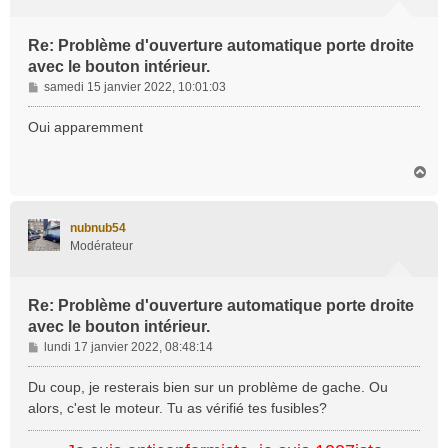
Re: Problème d'ouverture automatique porte droite
avec le bouton intérieur.
M
samedi 15 janvier 2022, 10:01:03
e
s
Oui apparemment
s
a
H
g
a
e
u
t
nubnub54
Modérateur
Re: Problème d'ouverture automatique porte droite
avec le bouton intérieur.
M
lundi 17 janvier 2022, 08:48:14
e
s
Du coup, je resterais bien sur un problème de gache. Ou
s
alors, c'est le moteur. Tu as vérifié tes fusibles?
a
g