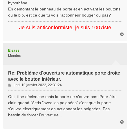
hypothèse...
g
En démontant le panneau de porte et en activant les boutons
e
ou le bip, est ce que tu vois l'actionneur bouger ou pas?
Je suis anticonformiste, je suis 1007iste
H
a
u
t
Elsass
Membre
Re: Problème d'ouverture automatique porte droite
avec le bouton intérieur.
M
lundi 10 janvier 2022, 22:31:24
e
s
Oui, il se déclenche mais la porte ne s'ouvre pas. Pour être
s
clair, quand j'écris "avec les poignées" c'est que la porte
a
s'ouvre électriquement en actionnant les poignées. Pas
g
besoin de forcer l'ouverture...
e
H
a