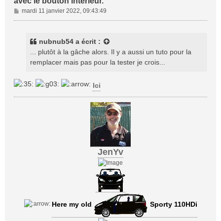
avec le bouton intérieur.
M
mardi 11 janvier 2022, 09:43:49
e
s
s
nubnub54
a écrit :
a
... plutôt à la gâche alors. Il y a aussi un tuto pour la
g
remplacer mais pas pour la tester je crois...
e
Ici
JenYv
Here my old
Sporty 110HDi