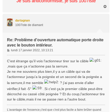
Je suis anticonformiste, je suis 1007iste
e
H
a
u
t
dartagnan
1007iste de diamant
Re: Problème d'ouverture automatique porte droite
avec le bouton intérieur.
M
lundi 17 janvier 2022, 10:13:21
e
s
C'est étrange qu'il vois l'actionneur tirer sur le câble
s
,mais que ça n'actionne pas la serrure.
a
Je ne me souviens plus bien,il y a un câble qui va de
g
l'actionneur jusqu'a la poignée et un second de la poignée a
e
la serrure,il me semble
? j'ai pas envie d'aller
vérifier,il fait -5°
.Si c'est ça,le premier câble peut-être
décroché ou cassé côté poignée ? Et du coup,l'actionneur tire
sur le câble,mais il ne se passe rien a l'autre bout.
L'avantage de l'essence,c'est que c'est plus facile a faire brûler quand