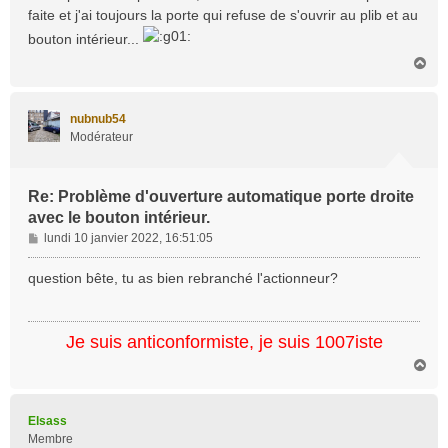
s
faite et j'ai toujours la porte qui refuse de s'ouvrir au plib et au
a
bouton intérieur...
g
e
H
a
u
t
nubnub54
Modérateur
Re: Problème d'ouverture automatique porte droite
avec le bouton intérieur.
M
lundi 10 janvier 2022, 16:51:05
e
s
question bête, tu as bien rebranché l'actionneur?
s
a
g
Je suis anticonformiste, je suis 1007iste
e
H
a
u
t
Elsass
Membre