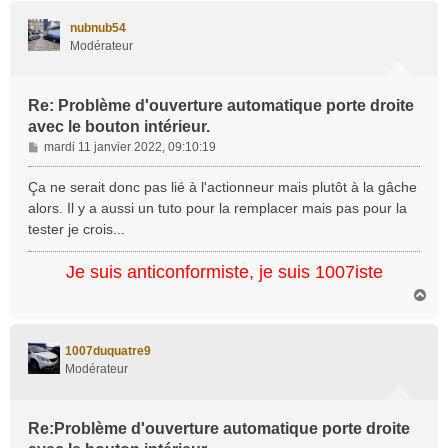
u
t
nubnub54
Modérateur
Re: Problème d'ouverture automatique porte droite
avec le bouton intérieur.
M
mardi 11 janvier 2022, 09:10:19
e
s
Ça ne serait donc pas lié à l'actionneur mais plutôt à la gâche
s
alors. Il y a aussi un tuto pour la remplacer mais pas pour la
a
tester je crois...
g
e
Je suis anticonformiste, je suis 1007iste
H
a
u
t
1007duquatre9
Modérateur
Re:Problème d'ouverture automatique porte droite