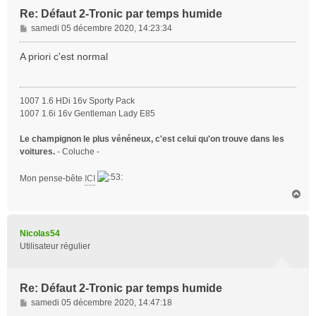
Re: Défaut 2-Tronic par temps humide
M
samedi 05 décembre 2020, 14:23:34
e
s
A priori c'est normal
s
a
g
1007 1.6 HDi 16v Sporty Pack
e
1007 1.6i 16v Gentleman Lady E85
Le champignon le plus vénéneux, c'est celui qu'on trouve dans les
voitures.
- Coluche -
Mon pense-bête
ICI
H
a
u
t
Nicolas54
Utilisateur régulier
Re: Défaut 2-Tronic par temps humide
M
samedi 05 décembre 2020, 14:47:18
e