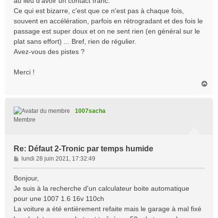
au lieu d'avoir un contact franc.
Ce qui est bizarre, c'est que ce n'est pas à chaque fois,
souvent en accélération, parfois en rétrogradant et des fois le
passage est super doux et on ne sent rien (en général sur le
plat sans effort) ... Bref, rien de régulier.
Avez-vous des pistes ?
Merci !
H
a
u
t
1007sacha
Membre
Re: Défaut 2-Tronic par temps humide
M
lundi 28 juin 2021, 17:32:49
e
s
Bonjour,
s
Je suis à la recherche d'un calculateur boite automatique
a
pour une 1007 1.6 16v 110ch
g
La voiture a été entièrement refaite mais le garage à mal fixé
e