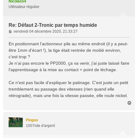
Nicolas54
Utilisateur régulier
Re: Défaut 2-Tronic par temps humide
M
vendredi 04 décembre 2020, 21:33:27
e
s
En positionnant l'actionneur pile au même endroit (il y a peut-
s
être 1mm d'écart !), la tige était rentrée de moitié environ,
a
c'est trop ?
g
Je n'ai pas encore le PP2000, ça va venir, j'ai juste laissé faire
e
l'apprentissage à la mise au contact + point de léchage.
Ce n'est pas facile d'expliquer le patinage. C'est juste un petit
tremblement au passage des vitesses (rien quand elle
rétrograde), mais une fois la vitesse passée, elle roule nickel.
H
a
u
t
Pingoo
1007iste d'argent