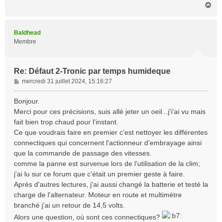
H
a
u
t
Baldhead
Membre
Re: Défaut 2-Tronic par temps humideque
M
mercredi 31 juillet 2024, 15:16:27
e
s
Bonjour.
s
Merci pour ces précisions, suis allé jeter un oeil...j'i'ai vu mais
a
fait bien trop chaud pour l'instant.
g
Ce que voudrais faire en premier c'est nettoyer les différentes
e
connectiques qui concernent l'actionneur d'embrayage ainsi
que la commande de passage des vitesses.
comme la panne est survenue lors de l'utilisation de la clim;
j'ai lu sur ce forum que c'était un premier geste à faire.
Après d'autres lectures, j'ai aussi changé la batterie et testé la
charge de l'alternateur. Moteur en route et multimètre
branché j'ai un retour de 14,5 volts.
Alors une question, où sont ces connectiques?