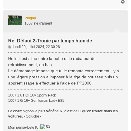
H
a
u
t
Pingoo
1007iste d'argent
Re: Défaut 2-Tronic par temps humide
M
lundi 29 juillet 2024, 22:30:28
e
s
Hello il est situé entre la boîte et le radiateur de
s
refroidissement, en bas.
a
Le démontage impose que tu le remonte correctement il y a
g
une légère pression a imposer à la tige de poussée puis un
e
apprentissage à effectuer à l'aide de PP2000.
1007 1.6 HDi 16v Sporty Pack
1007 1.6i 16v Gentleman Lady E85
Le champignon le plus vénéneux, c'est celui qu'on trouve dans les
voitures.
- Coluche -
Mon pense-bête
ICI