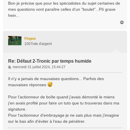
Bon je précise que pour les spécialistes du sujet certaines de
mes questions vont paraître celles d'un "boulet"...Pô grave
hein...
H
a
u
t
Pingoo
1007iste d'argent
Re: Défaut 2-Tronic par temps humide
M
mercredi 31 juillet 2024, 15:44:27
e
s
Il n'y a jamais de mauvaises questions... Parfois des
s
mauvaises réponses
a
g
Pour l'actionneur de boîte quand j'avais démonté le miens
e
j'en avais profité pour faire un tuto que tu trouveras dans ma
signature.
Pour l'actionneur d'embrayage je ne sais plus mais j'imagine
sur le bas afin d'éviter à l'eau de pénétrer.