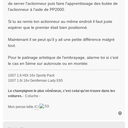
s
de serrer l'actionneur puis faire l'apprentissage des butée de
a
l'actionneur à l'aide de PP2000.
g
e
Si tu as remis ton actionneur au même endroit il faut juste
espérer que le premier était bien positionné.
Maintenant il se peut qu'il y ait une petite différence malgré
tout.
Pour le patinage artistique de l'embrayage, alarme toi si c'est
le cas en 5ème sur autoroute ou en montée.
1007 1.6 HDi 16v Sporty Pack
1007 1.6i 16v Gentleman Lady E85
Le champignon le plus vénéneux, c'est celui qu'on trouve dans les
voitures.
- Coluche -
Mon pense-bête
ICI
H
a
u
t