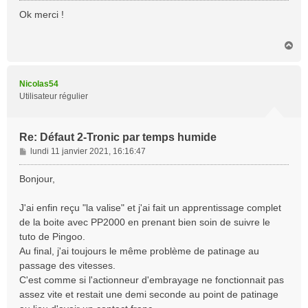
s
Ok merci !
s
a
H
g
a
e
u
t
Nicolas54
Utilisateur régulier
Re: Défaut 2-Tronic par temps humide
M
lundi 11 janvier 2021, 16:16:47
e
s
Bonjour,
s
a
J'ai enfin reçu "la valise" et j'ai fait un apprentissage complet
g
de la boite avec PP2000 en prenant bien soin de suivre le
e
tuto de Pingoo.
Au final, j'ai toujours le même problème de patinage au
passage des vitesses.
C'est comme si l'actionneur d'embrayage ne fonctionnait pas
assez vite et restait une demi seconde au point de patinage