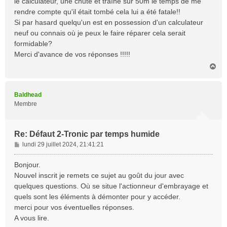
le calculateur, une chute et traîné sur 50m le temps de me
rendre compte qu'il était tombé cela lui a été fatale!!
Si par hasard quelqu'un est en possession d'un calculateur
neuf ou connais où je peux le faire réparer cela serait
formidable?
Merci d'avance de vos réponses !!!!!
H
a
u
t
Baldhead
Membre
Re: Défaut 2-Tronic par temps humide
M
lundi 29 juillet 2024, 21:41:21
e
s
Bonjour.
s
Nouvel inscrit je remets ce sujet au goût du jour avec
a
quelques questions. Où se situe l'actionneur d'embrayage et
g
quels sont les éléments à démonter pour y accéder.
e
merci pour vos éventuelles réponses.
A vous lire.