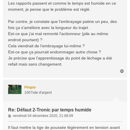
Les rapports passent et comme le temps est humide en ce
moment, je pense que le problème est réglé.
Par contre, je constate que l'embrayage patine un peu, des
fois ça s'améliore avec la longueur du trajet.
Est-ce que j'ai mal remonté l'actionneur (pile au même
endroit pourtant) ?
Cela viendrait de l'embrayage lui-même ?
Est-ce que ça pourrait endommager autre chose ?
Je précise que l'apprentissage du point de léchage a été
refait mais sans changement.
H
a
u
t
Pingoo
1007iste d'argent
Re: Défaut 2-Tronic par temps humide
M
vendredi 04 décembre 2020, 21:08:09
e
s
Il faut mettre la tige de poussée légèrement en tension avant