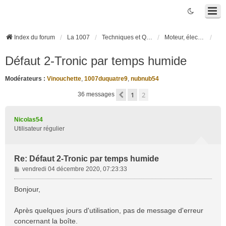
Index du forum
La 1007
Techniques et Questions
Moteur, électronique moteur, boîte robotisée 2-Tronic
Défaut 2-Tronic par temps humide
Modérateurs :
Vinouchette
,
1007duquatre9
,
nubnub54
1
2
Précédente
36 messages
Nicolas54
Utilisateur régulier
Re: Défaut 2-Tronic par temps humide
M
vendredi 04 décembre 2020, 07:23:33
e
s
Bonjour,
s
a
Après quelques jours d'utilisation, pas de message d'erreur
g
concernant la boîte.
e