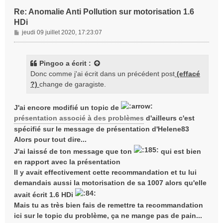
Re: Anomalie Anti Pollution sur motorisation 1.6
HDi
M
jeudi 09 juillet 2020, 17:23:07
e
s
s
Pingoo
a écrit :
a
Donc comme j'ai écrit dans un précédent post
(effacé
g
?)
change de garagiste.
e
J'ai encore modifié un topic de
présentation associé à des problèmes
d'ailleurs c'est
spécifié sur le message de présentation d'Helene83
Alors pour tout dire...
J'ai laissé de ton message que ton
qui est bien
en rapport avec la présentation
Il y avait effectivement cette recommandation et tu lui
demandais aussi la motorisation de sa 1007 alors qu'elle
avait écrit 1.6 HDi
Mais tu as très bien fais de remettre ta recommandation
ici sur le topic du problème, ça ne mange pas de pain...