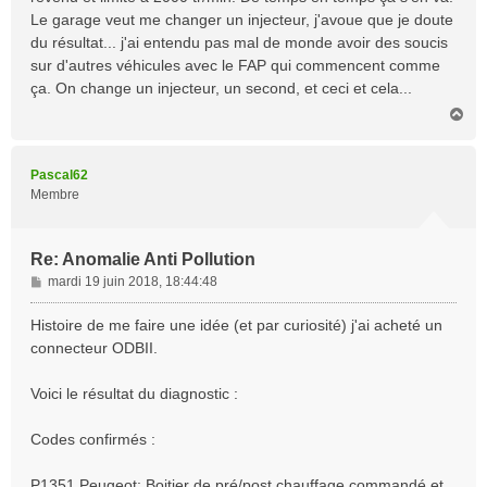
g
Le garage veut me changer un injecteur, j'avoue que je doute
e
du résultat... j'ai entendu pas mal de monde avoir des soucis
sur d'autres véhicules avec le FAP qui commencent comme
ça. On change un injecteur, un second, et ceci et cela...
H
a
u
t
Pascal62
Membre
Re: Anomalie Anti Pollution
M
mardi 19 juin 2018, 18:44:48
e
s
Histoire de me faire une idée (et par curiosité) j'ai acheté un
s
connecteur ODBII.
a
g
Voici le résultat du diagnostic :
e
Codes confirmés :
P1351 Peugeot: Boitier de pré/post chauffage commandé et