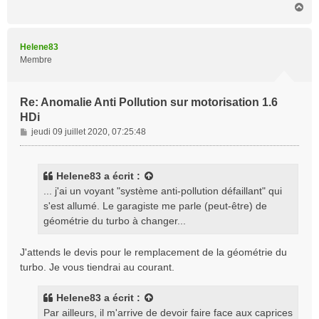
H
a
u
t
Helene83
Membre
Re: Anomalie Anti Pollution sur motorisation 1.6
HDi
M
jeudi 09 juillet 2020, 07:25:48
e
s
s
Helene83
a écrit :
a
... j'ai un voyant "système anti-pollution défaillant" qui
g
s'est allumé. Le garagiste me parle (peut-être) de
e
géométrie du turbo à changer...
J'attends le devis pour le remplacement de la géométrie du
turbo. Je vous tiendrai au courant.
Helene83
a écrit :
Par ailleurs, il m'arrive de devoir faire face aux caprices