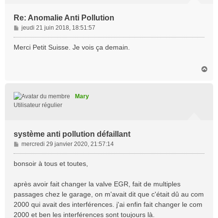
Re: Anomalie Anti Pollution
M
jeudi 21 juin 2018, 18:51:57
e
s
Merci Petit Suisse. Je vois ça demain.
s
a
H
g
a
e
u
t
Mary
Utilisateur régulier
système anti pollution défaillant
M
mercredi 29 janvier 2020, 21:57:14
e
s
bonsoir à tous et toutes,
s
a
après avoir fait changer la valve EGR, fait de multiples
g
passages chez le garage, on m'avait dit que c'était dû au com
e
2000 qui avait des interférences. j'ai enfin fait changer le com
2000 et ben les interférences sont toujours là.