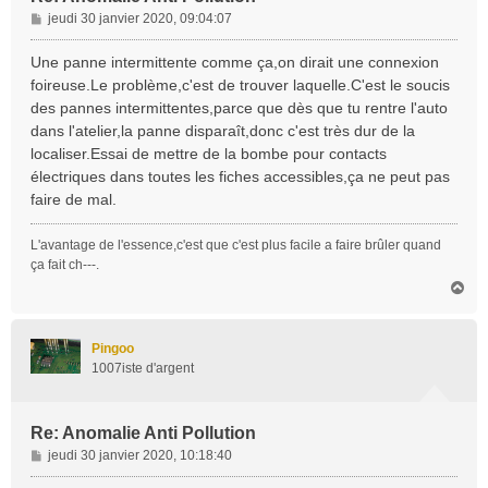
M
jeudi 30 janvier 2020, 09:04:07
e
s
Une panne intermittente comme ça,on dirait une connexion
s
foireuse.Le problème,c'est de trouver laquelle.C'est le soucis
a
des pannes intermittentes,parce que dès que tu rentre l'auto
g
dans l'atelier,la panne disparaît,donc c'est très dur de la
e
localiser.Essai de mettre de la bombe pour contacts
électriques dans toutes les fiches accessibles,ça ne peut pas
faire de mal.
L'avantage de l'essence,c'est que c'est plus facile a faire brûler quand
ça fait ch---.
H
a
u
t
Pingoo
1007iste d'argent
Re: Anomalie Anti Pollution
M
jeudi 30 janvier 2020, 10:18:40
e