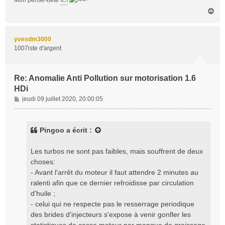
Mon pense-bête
ICI
H
a
u
t
yvesdm3000
1007iste d'argent
Re: Anomalie Anti Pollution sur motorisation 1.6
HDi
M
jeudi 09 juillet 2020, 20:00:05
e
s
s
Pingoo
a écrit :
a
g
Les turbos ne sont pas faibles, mais souffrent de deux
e
choses:
- Avant l'arrêt du moteur il faut attendre 2 minutes au
ralenti afin que ce dernier refroidisse par circulation
d'huile ;
- celui qui ne respecte pas le resserrage periodique
des brides d'injecteurs s'expose à venir gonfler les