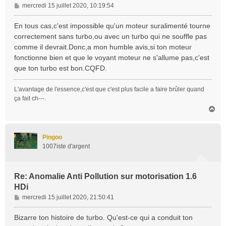
M
mercredi 15 juillet 2020, 10:19:54
e
s
En tous cas,c'est impossible qu'un moteur suralimenté tourne
s
correctement sans turbo,ou avec un turbo qui ne souffle pas
a
comme il devrait.Donc,a mon humble avis,si ton moteur
g
fonctionne bien et que le voyant moteur ne s'allume pas,c'est
e
que ton turbo est bon.CQFD.
L'avantage de l'essence,c'est que c'est plus facile a faire brûler quand
ça fait ch---.
H
a
u
t
Pingoo
1007iste d'argent
Re: Anomalie Anti Pollution sur motorisation 1.6
HDi
M
mercredi 15 juillet 2020, 21:50:41
e
s
Bizarre ton histoire de turbo. Qu'est-ce qui a conduit ton
s