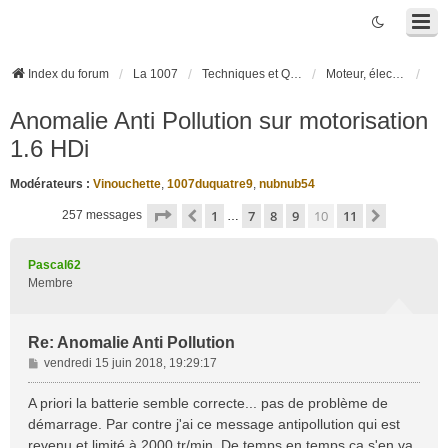
Index du forum
La 1007
Techniques et Questions
Moteur, électronique moteur, boîte robotisée 2-Tronic
Anomalie Anti Pollution sur motorisation
1.6 HDi
Modérateurs :
Vinouchette
,
1007duquatre9
,
nubnub54
Page
10
sur
11
1
7
8
9
10
11
Précédente
Suivante
257 messages
…
Pascal62
Membre
Re: Anomalie Anti Pollution
M
vendredi 15 juin 2018, 19:29:17
e
s
A priori la batterie semble correcte... pas de problème de
s
démarrage. Par contre j'ai ce message antipollution qui est
a
revenu et limité à 2000 tr/min. De temps en temps ça s'en va.