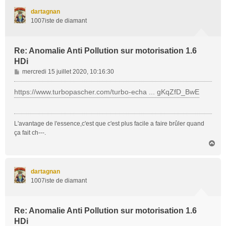
t
dartagnan
1007iste de diamant
Re: Anomalie Anti Pollution sur motorisation 1.6
HDi
M
mercredi 15 juillet 2020, 10:16:30
e
s
https://www.turbopascher.com/turbo-echa ... gKqZfD_BwE
s
a
g
L'avantage de l'essence,c'est que c'est plus facile a faire brûler quand
e
ça fait ch---.
H
a
u
t
dartagnan
1007iste de diamant
Re: Anomalie Anti Pollution sur motorisation 1.6
HDi