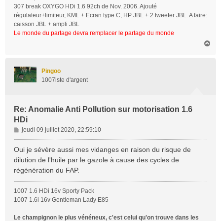
307 break OXYGO HDi 1.6 92ch de Nov. 2006. Ajouté
régulateur+limiteur, KML + Ecran type C, HP JBL + 2 tweeter JBL. A faire:
caisson JBL + ampli JBL
Le monde du partage devra remplacer le partage du monde
H
a
u
t
Pingoo
1007iste d'argent
Re: Anomalie Anti Pollution sur motorisation 1.6
HDi
M
jeudi 09 juillet 2020, 22:59:10
e
s
Oui je sévère aussi mes vidanges en raison du risque de
s
dilution de l'huile par le gazole à cause des cycles de
a
régénération du FAP.
g
e
1007 1.6 HDi 16v Sporty Pack
1007 1.6i 16v Gentleman Lady E85
Le champignon le plus vénéneux, c'est celui qu'on trouve dans les