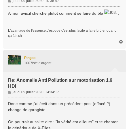
M
jeudi 09 juillet 2020, 10:38:47
e
s
A mon avis,il cherche plutôt comment se faire du blé
.
s
a
g
L'avantage de l'essence,c'est que c'est plus facile a faire brûler quand
e
ça fait ch---.
H
a
u
t
Pingoo
1007iste d'argent
Re: Anomalie Anti Pollution sur motorisation 1.6
HDi
M
jeudi 09 juillet 2020, 14:34:17
e
s
Donc comme j'ai écrit dans un précédent post (effacé ?)
s
change de garagiste.
a
g
On pourrait aussi te dire : "la vérité est ailleurs" et te chanter
e
le générique de X-Files.