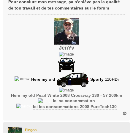
Pour conclure mon message, ça n'enlève pas la qualité
de ton travail et de tes commentaires sur le forum
JenYv
Here my old
Sporty 110HDi
Here my old Pearl White 2008 Crossway 130 - 57 200km
Ici sa consommation
Ici les consommations 2008 PureTech130
H
a
u
t
Pingoo