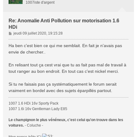
1007iste d'argent
Re: Anomalie Anti Pollution sur motorisation 1.6
HDi
M
jeudi 09 juillet 2020, 19:15:28
e
s
Ha ben c'est bien ce qui me semblait. En fait je n'avais pas
s
envie de chercher..
a
g
En relisant tout ça cest vrai que tu as fait pas mal de travail à
e
tout ranger au bon endroit. En tout cas c'est nickel merci.
Si tu ne faisais pas ça systématiquement le forum serait
vraiment en bordel avec des sujets éparpillés partout.
1007 1.6 HDi 16v Sporty Pack
1007 1.6i 16v Gentleman Lady E85
Le champignon le plus vénéneux, c'est celui qu'on trouve dans les
voitures.
- Coluche -