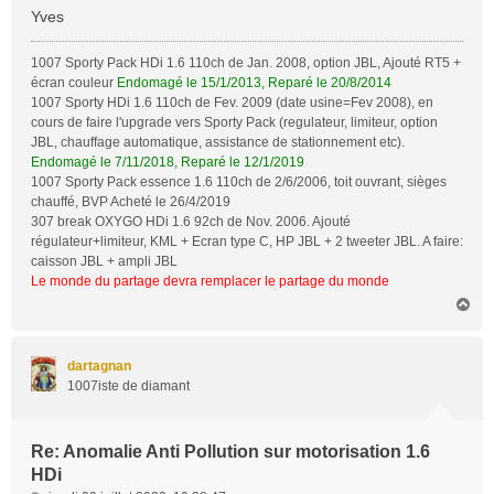
Yves
1007 Sporty Pack HDi 1.6 110ch de Jan. 2008, option JBL, Ajouté RT5 +
écran couleur
Endomagé le 15/1/2013, Reparé le 20/8/2014
1007 Sporty HDi 1.6 110ch de Fev. 2009 (date usine=Fev 2008), en
cours de faire l'upgrade vers Sporty Pack (regulateur, limiteur, option
JBL, chauffage automatique, assistance de stationnement etc).
Endomagé le 7/11/2018, Reparé le 12/1/2019
1007 Sporty Pack essence 1.6 110ch de 2/6/2006, toit ouvrant, sièges
chauffé, BVP Acheté le 26/4/2019
307 break OXYGO HDi 1.6 92ch de Nov. 2006. Ajouté
régulateur+limiteur, KML + Ecran type C, HP JBL + 2 tweeter JBL. A faire:
caisson JBL + ampli JBL
Le monde du partage devra remplacer le partage du monde
H
a
u
t
dartagnan
1007iste de diamant
Re: Anomalie Anti Pollution sur motorisation 1.6
HDi