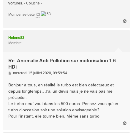
voitures.
- Coluche -
Mon pense-bête
ICI
H
a
u
t
Helene83
Membre
Re: Anomalie Anti Pollution sur motorisation 1.6
HDi
M
mercredi 15 juillet 2020, 09:59:54
e
s
Bonjour à tous, en réalité le turbo est bien défectueux et
s
depuis longtemps.. J'ai un devis mais je ne vais pas me
a
précipiter.
g
Le turbo neuf vaut dans les 500 euros. Pensez-vous qu'un
e
turbo d'occasion soit une solution envisageable?
Pour l'instant, elle tourne bien. Même sans turbo.
H
a
u