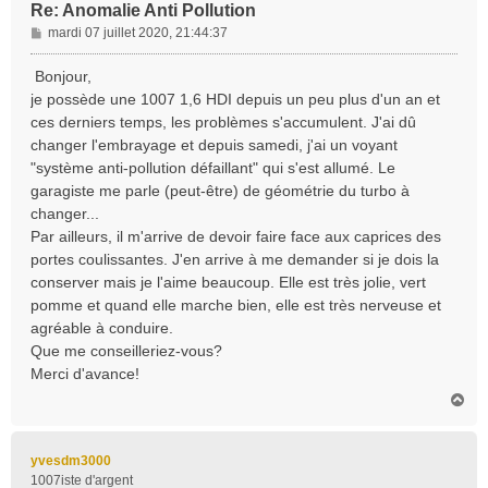
Re: Anomalie Anti Pollution
M
mardi 07 juillet 2020, 21:44:37
e
s
Bonjour,
s
je possède une 1007 1,6 HDI depuis un peu plus d'un an et
a
ces derniers temps, les problèmes s'accumulent. J'ai dû
g
changer l'embrayage et depuis samedi, j'ai un voyant
e
"système anti-pollution défaillant" qui s'est allumé. Le
garagiste me parle (peut-être) de géométrie du turbo à
changer...
Par ailleurs, il m'arrive de devoir faire face aux caprices des
portes coulissantes. J'en arrive à me demander si je dois la
conserver mais je l'aime beaucoup. Elle est très jolie, vert
pomme et quand elle marche bien, elle est très nerveuse et
agréable à conduire.
Que me conseilleriez-vous?
Merci d'avance!
H
a
u
t
yvesdm3000
1007iste d'argent