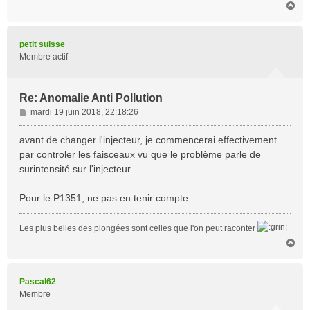
H
a
u
t
petit suisse
Membre actif
Re: Anomalie Anti Pollution
M
mardi 19 juin 2018, 22:18:26
e
s
avant de changer l'injecteur, je commencerai effectivement
s
par controler les faisceaux vu que le problème parle de
a
surintensité sur l'injecteur.
g
e
Pour le P1351, ne pas en tenir compte.
Les plus belles des plongées sont celles que l'on peut raconter
H
a
u
t
Pascal62
Membre