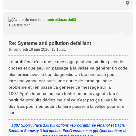
H
a
u
t
androiduserdu03
1007iste d'or
Re: Systeme anti pollution defaillant
M
vendredi 19 juin 2020, 13:15:21
e
s
Le problème c'est que le message peut vouloir dire plein de
s
choses et que seul un passage à la valise va générer un code
a
plus précis avec le bon diagnostic.Un fap encrassé peut
g
etre,une vanne egr aussi,une durite de turbo qui pose
e
problème et j'en passe va générer ce message sur la
1007.Après tu peux toujours tenter un nettoyage du fap à
partir de produits dédiés mais si ce n'est pas ça tu vas faire
des frais pour rien,autant la faire passer à la valise pour être
sur.
1007 Sporty Pack 1.6l full options reprogrammée éthanol et Dacia
Sandero Stepway 3 full options EcoG essence et gpl-Quel bonheur de