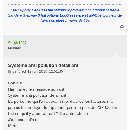
g
e
1007 Sporty Pack 1.6l full options reprogrammée éthanol et Dacia
Sandero Stepway 3 full options EcoG essence et gpl-Quel bonheur de
faire son plein à moins de 40e
H
a
u
t
Steph 1007
Membre
Systeme anti pollution defaillant
M
vendredi 19 juin 2020, 12:51:35
e
s
Bonjour
s
Hier j'ai eu le message suivant
a
Systeme anti pollution defaillant
g
La personne qui l'avait avant moi d'apres les factures n'a
e
jamais fait nettoyer le fap alors qu'elle a plus de 232000 km
Est ce qu'il y a un rapport ? Ou autre chose
J'ai besoin d'aide
Merci