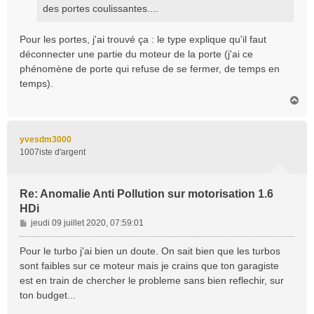
des portes coulissantes....
Pour les portes, j'ai trouvé ça : le type explique qu'il faut
déconnecter une partie du moteur de la porte (j'ai ce
phénomène de porte qui refuse de se fermer, de temps en
temps).
H
a
u
t
yvesdm3000
1007iste d'argent
Re: Anomalie Anti Pollution sur motorisation 1.6
HDi
M
jeudi 09 juillet 2020, 07:59:01
e
s
Pour le turbo j'ai bien un doute. On sait bien que les turbos
s
sont faibles sur ce moteur mais je crains que ton garagiste
a
est en train de chercher le probleme sans bien reflechir, sur
g
ton budget...
e