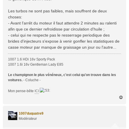
Les turbos ne sont pas faibles, mais souffrent de deux
choses:
- Avant l'arrêt du moteur il faut attendre 2 minutes au ralenti
afin que ce dernier refroidisse par circulation d'huile ;
- celui qui ne respecte pas le resserrage periodique des
brides d'injecteurs s'expose à venir gonfler les statistiques de
casse moteur par manque de graissage un jour ou l'autre...
1007 1.6 HDi 16v Sporty Pack
1007 1.6i 16v Gentleman Lady E85
Le champignon le plus vénéneux, c'est celui qu'on trouve dans les
voitures.
- Coluche -
Mon pense-bête
ICI
H
a
u
t
1007duquatre9
Modérateur