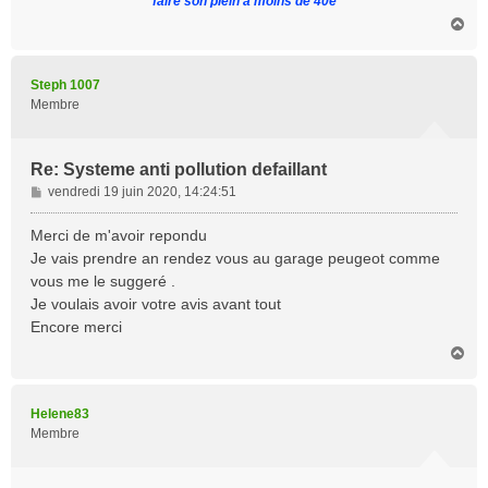
faire son plein à moins de 40e
H
a
u
t
Steph 1007
Membre
Re: Systeme anti pollution defaillant
M
vendredi 19 juin 2020, 14:24:51
e
s
Merci de m'avoir repondu
s
Je vais prendre an rendez vous au garage peugeot comme
a
vous me le suggeré .
g
Je voulais avoir votre avis avant tout
e
Encore merci
H
a
u
t
Helene83
Membre