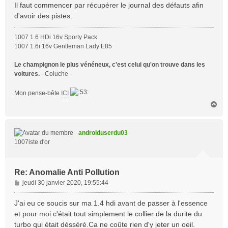
s
Il faut commencer par récupérer le journal des défauts afin
s
d'avoir des pistes.
a
g
1007 1.6 HDi 16v Sporty Pack
e
1007 1.6i 16v Gentleman Lady E85
Le champignon le plus vénéneux, c'est celui qu'on trouve dans les
voitures.
- Coluche -
Mon pense-bête
ICI
H
a
u
t
androiduserdu03
1007iste d'or
Re: Anomalie Anti Pollution
M
jeudi 30 janvier 2020, 19:55:44
e
s
J'ai eu ce soucis sur ma 1.4 hdi avant de passer à l'essence
s
et pour moi c'était tout simplement le collier de la durite du
a
turbo qui était désséré.Ca ne coûte rien d'y jeter un oeil.