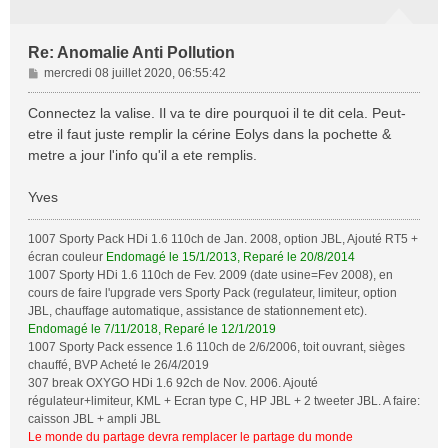
Re: Anomalie Anti Pollution
M
mercredi 08 juillet 2020, 06:55:42
e
s
Connectez la valise. Il va te dire pourquoi il te dit cela. Peut-
s
etre il faut juste remplir la cérine Eolys dans la pochette &
a
metre a jour l'info qu'il a ete remplis.
g
e
Yves
1007 Sporty Pack HDi 1.6 110ch de Jan. 2008, option JBL, Ajouté RT5 +
écran couleur
Endomagé le 15/1/2013, Reparé le 20/8/2014
1007 Sporty HDi 1.6 110ch de Fev. 2009 (date usine=Fev 2008), en
cours de faire l'upgrade vers Sporty Pack (regulateur, limiteur, option
JBL, chauffage automatique, assistance de stationnement etc).
Endomagé le 7/11/2018, Reparé le 12/1/2019
1007 Sporty Pack essence 1.6 110ch de 2/6/2006, toit ouvrant, sièges
chauffé, BVP Acheté le 26/4/2019
307 break OXYGO HDi 1.6 92ch de Nov. 2006. Ajouté
régulateur+limiteur, KML + Ecran type C, HP JBL + 2 tweeter JBL. A faire:
caisson JBL + ampli JBL
Le monde du partage devra remplacer le partage du monde