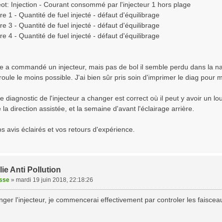
t: Injection - Courant consommé par l'injecteur 1 hors plage
e 1 - Quantité de fuel injecté - défaut d'équilibrage
e 3 - Quantité de fuel injecté - défaut d'équilibrage
e 4 - Quantité de fuel injecté - défaut d'équilibrage
 a commandé un injecteur, mais pas de bol il semble perdu dans la natur
 roule le moins possible. J'ai bien sûr pris soin d'imprimer le diag pour 
le diagnostic de l'injecteur a changer est correct où il peut y avoir un lou
 la direction assistée, et la semaine d'avant l'éclairage arrière.
s avis éclairés et vos retours d'expérience.
ie Anti Pollution
isse
»
mardi 19 juin 2018, 22:18:26
ger l'injecteur, je commencerai effectivement par controler les faiscea