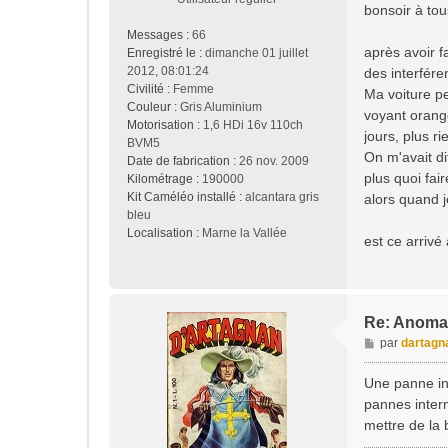
s
bonsoir à tou
s
Messages :
66
a
après avoir f
Enregistré le :
dimanche 01 juillet
g
2012, 08:01:24
des interfére
e
Civilité :
Femme
Ma voiture per
Couleur :
Gris Aluminium
voyant orange 
Motorisation :
1,6 HDi 16v 110ch
jours, plus r
BVM5
On m'avait di
Date de fabrication :
26 nov. 2009
plus quoi fair
Kilométrage :
190000
Kit Caméléo installé :
alcantara gris
alors quand j
bleu
Localisation :
Marne la Vallée
est ce arrivé
Re: Anomal
M
par
dartagn
e
s
Une panne int
s
pannes interm
a
mettre de la 
g