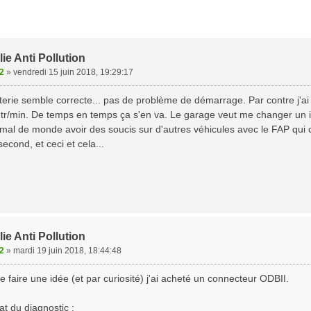
ie Anti Pollution
2
»
vendredi 15 juin 2018, 19:29:17
atterie semble correcte... pas de problème de démarrage. Par contre j'ai
 tr/min. De temps en temps ça s'en va. Le garage veut me changer un inje
mal de monde avoir des soucis sur d'autres véhicules avec le FAP 
second, et ceci et cela...
ie Anti Pollution
2
»
mardi 19 juin 2018, 18:44:48
e faire une idée (et par curiosité) j'ai acheté un connecteur ODBII.
tat du diagnostic :