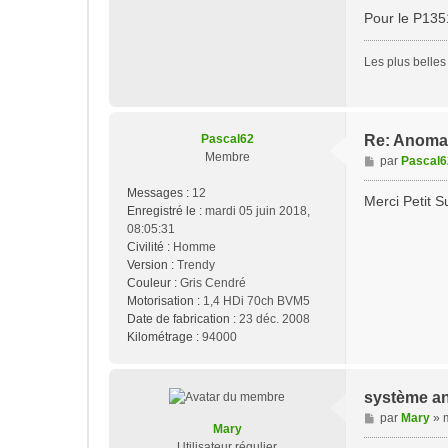
g
Pour le P135
e
Les plus belles
Pascal62
Re: Anomal
Membre
M
par
Pascal6
e
Messages :
12
s
Merci Petit S
Enregistré le :
mardi 05 juin 2018,
s
08:05:31
a
Civilité :
Homme
g
Version :
Trendy
e
Couleur :
Gris Cendré
Motorisation :
1,4 HDi 70ch BVM5
Date de fabrication :
23 déc. 2008
Kilométrage :
94000
système ant
M
par
Mary
»
Mary
e
Utilisateur régulier