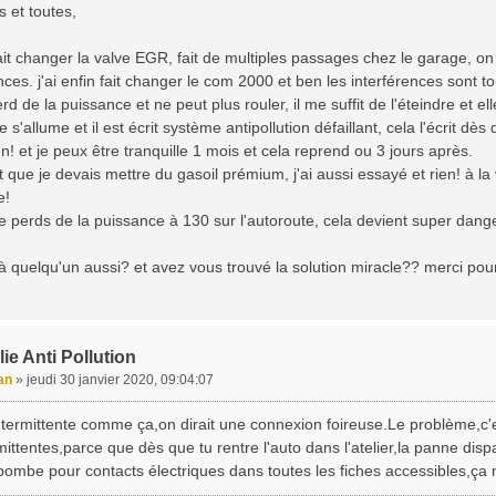
s et toutes,
ait changer la valve EGR, fait de multiples passages chez le garage, on 
nces. j'ai enfin fait changer le com 2000 et ben les interférences sont to
d de la puissance et ne peut plus rouler, il me suffit de l'éteindre et ell
s'allume et il est écrit système antipollution défaillant, cela l'écrit dès
ien! et je peux être tranquille 1 mois et cela reprend ou 3 jours après.
t que je devais mettre du gasoil prémium, j'ai aussi essayé et rien! à la 
e!
e perds de la puissance à 130 sur l'autoroute, cela devient super dang
 à quelqu'un aussi? et avez vous trouvé la solution miracle?? merci po
ie Anti Pollution
an
»
jeudi 30 janvier 2020, 09:04:07
ermittente comme ça,on dirait une connexion foireuse.Le problème,c'es
ittentes,parce que dès que tu rentre l'auto dans l'atelier,la panne dispa
bombe pour contacts électriques dans toutes les fiches accessibles,ça 