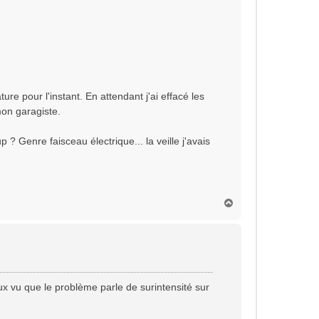
e pour l'instant. En attendant j'ai effacé les
mon garagiste.
p ? Genre faisceau électrique... la veille j'avais
H
a
u
t
ux vu que le problème parle de surintensité sur