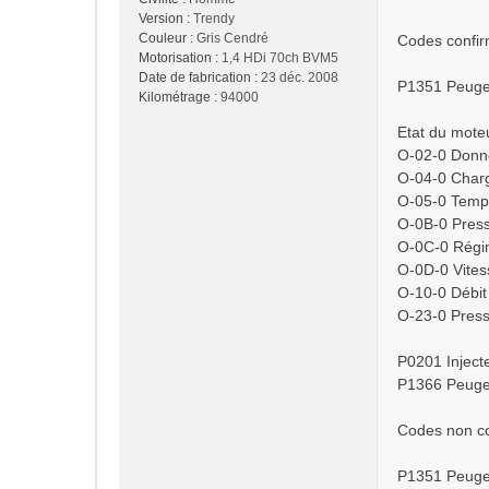
g
Version :
Trendy
e
Couleur :
Gris Cendré
Codes confir
Motorisation :
1,4 HDi 70ch BVM5
Date de fabrication :
23 déc. 2008
P1351 Peugeo
Kilométrage :
94000
Etat du moteu
O-02-0 Donné
O-04-0 Charg
O-05-0 Tempé
O-0B-0 Press
O-0C-0 Régim
O-0D-0 Vites
O-10-0 Débit 
O-23-0 Press
P0201 Injecte
P1366 Peugeo
Codes non co
P1351 Peugeo