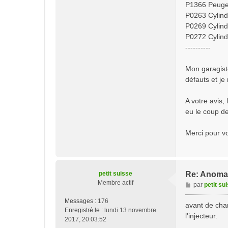
P1366 Peugeo
P0263 Cylindr
P0269 Cylindr
P0272 Cylindr
----------
Mon garagiste
défauts et je
A votre avis, 
eu le coup de
Merci pour vo
petit suisse
Re: Anomal
Membre actif
M
par
petit su
e
Messages :
176
s
avant de chan
Enregistré le :
lundi 13 novembre
s
l'injecteur.
2017, 20:03:52
a