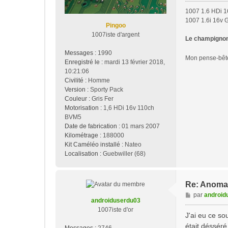
g
1007 1.6 HDi 1
e
1007 1.6i 16v 
Pingoo
1007iste d'argent
Le champignon 
Messages :
1990
Mon pense-bê
Enregistré le :
mardi 13 février 2018,
10:21:06
Civilité :
Homme
Version :
Sporty Pack
Couleur :
Gris Fer
Motorisation :
1,6 HDi 16v 110ch
BVM5
Date de fabrication :
01 mars 2007
Kilométrage :
188000
Kit Caméléo installé :
Nateo
Localisation :
Guebwiller (68)
Re: Anomal
M
par
android
androiduserdu03
e
1007iste d'or
s
J'ai eu ce so
s
était désséré
Messages :
2746