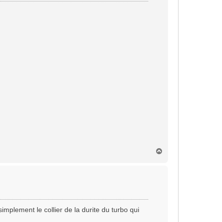
H
a
u
t
implement le collier de la durite du turbo qui