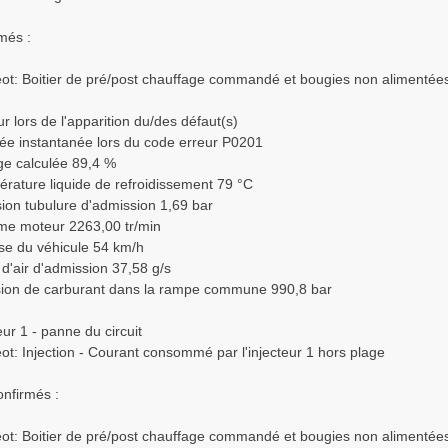
més :
t: Boitier de pré/post chauffage commandé et bougies non alimentée
r lors de l'apparition du/des défaut(s)
e instantanée lors du code erreur P0201
e calculée 89,4 %
rature liquide de refroidissement 79 °C
ion tubulure d'admission 1,69 bar
e moteur 2263,00 tr/min
se du véhicule 54 km/h
d'air d'admission 37,58 g/s
ion de carburant dans la rampe commune 990,8 bar
ur 1 - panne du circuit
t: Injection - Courant consommé par l'injecteur 1 hors plage
nfirmés :
t: Boitier de pré/post chauffage commandé et bougies non alimentée