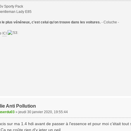
6v Sporty Pack
Gentleman Lady E85
le plus vénéneux, c'est celui qu'on trouve dans les voitures.
- Coluche -
te
ICI
ie Anti Pollution
userdu03
»
jeudi 30 janvier 2020, 19:55:44
ucis sur ma 1.4 hdi avant de passer à l'essence et pour moi c'était tout s
.Ca ne coûte rien d'y jeter un oeil.