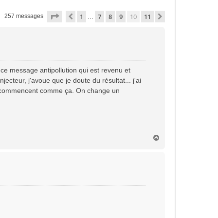
Page
10
sur
11
1
7
8
9
10
11
Précédente
Suivante
257 messages
…
 ce message antipollution qui est revenu et
cteur, j'avoue que je doute du résultat... j'ai
qui commencent comme ça. On change un
H
a
u
t