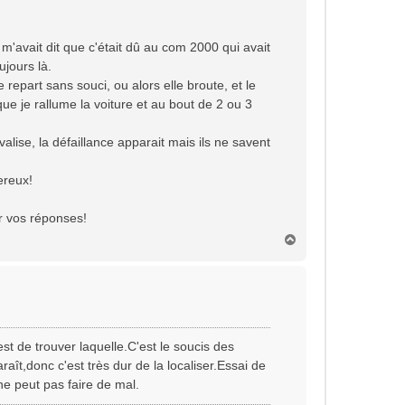
m'avait dit que c'était dû au com 2000 qui avait
ujours là.
e repart sans souci, ou alors elle broute, et le
 que je rallume la voiture et au bout de 2 ou 3
valise, la défaillance apparait mais ils ne savent
ereux!
ur vos réponses!
H
a
u
t
t de trouver laquelle.C'est le soucis des
raît,donc c'est très dur de la localiser.Essai de
ne peut pas faire de mal.