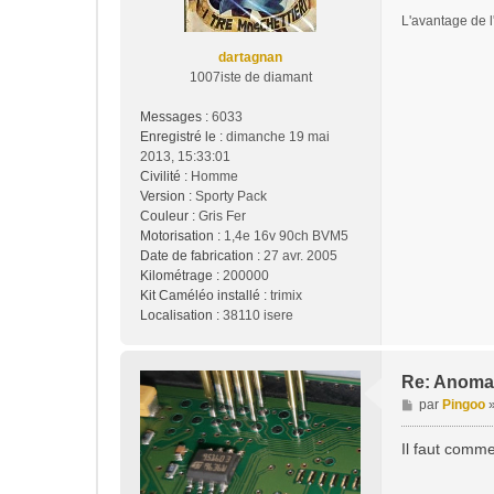
e
L'avantage de l'
dartagnan
1007iste de diamant
Messages :
6033
Enregistré le :
dimanche 19 mai
2013, 15:33:01
Civilité :
Homme
Version :
Sporty Pack
Couleur :
Gris Fer
Motorisation :
1,4e 16v 90ch BVM5
Date de fabrication :
27 avr. 2005
Kilométrage :
200000
Kit Caméléo installé :
trimix
Localisation :
38110 isere
Re: Anomal
M
par
Pingoo
e
s
Il faut comme
s
a