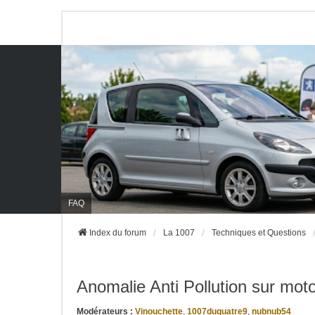
FAQ
Index du forum
La 1007
Techniques et Questions
Anomalie Anti Pollution sur moto
Modérateurs :
Vinouchette
,
1007duquatre9
,
nubnub54