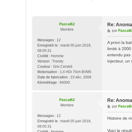
Pascal62
Re: Anomal
Membre
M
par
Pascal6
e
Messages :
12
s
A priori la b
Enregistré le :
mardi 05 juin 2018,
s
limité à 2000
08:05:31
a
entendu pas 
Civilité :
Homme
g
injecteur, un 
Version :
Trendy
e
Couleur :
Gris Cendré
Motorisation :
1,4 HDi 70ch BVM5
Date de fabrication :
23 déc. 2008
Kilométrage :
94000
Pascal62
Re: Anomal
Membre
M
par
Pascal6
e
Messages :
12
s
Histoire de m
Enregistré le :
mardi 05 juin 2018,
s
08:05:31
a
Voici le résul
Civilité :
Homme