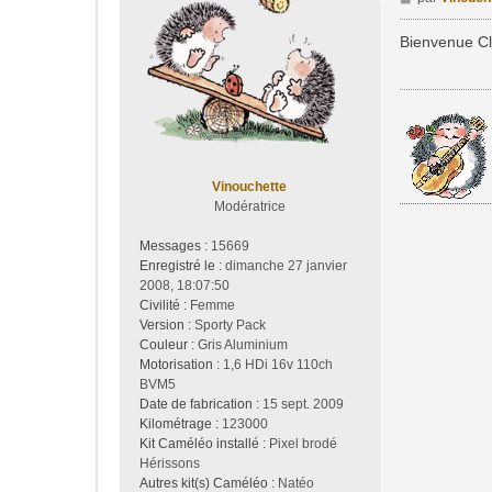
e
s
Bienvenue Cl
s
a
g
e
Vinouchette
Modératrice
Messages :
15669
Enregistré le :
dimanche 27 janvier
2008, 18:07:50
Civilité :
Femme
Version :
Sporty Pack
Couleur :
Gris Aluminium
Motorisation :
1,6 HDi 16v 110ch
BVM5
Date de fabrication :
15 sept. 2009
Kilométrage :
123000
Kit Caméléo installé :
Pixel brodé
Hérissons
Autres kit(s) Caméléo :
Natéo