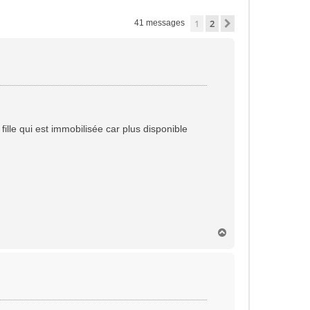
1
2
Suivante
41 messages
ille qui est immobilisée car plus disponible
H
a
u
t