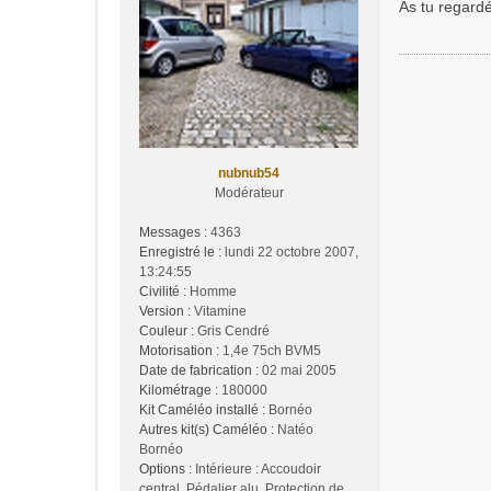
s
As tu regard
s
a
g
e
nubnub54
Modérateur
Messages :
4363
Enregistré le :
lundi 22 octobre 2007,
13:24:55
Civilité :
Homme
Version :
Vitamine
Couleur :
Gris Cendré
Motorisation :
1,4e 75ch BVM5
Date de fabrication :
02 mai 2005
Kilométrage :
180000
Kit Caméléo installé :
Bornéo
Autres kit(s) Caméléo :
Natéo
Bornéo
Options :
Intérieure : Accoudoir
central, Pédalier alu, Protection de