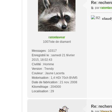
Re: recherc
M
par
ratonla
e
s
claud
s
a
g
e
ratonlaveur
1007iste de diamant
Messages :
10317
Enregistré le :
samedi 21 février
2015, 18:02:43
Civilité :
Homme
Version :
Trendy
Couleur :
Jaune Lacerta
Motorisation :
1,4 HDi 70ch BVM5
Date de fabrication :
21 nov. 2008
Kilométrage :
204000
Localisation :
29
Re: recherc
M
par
Vinouch