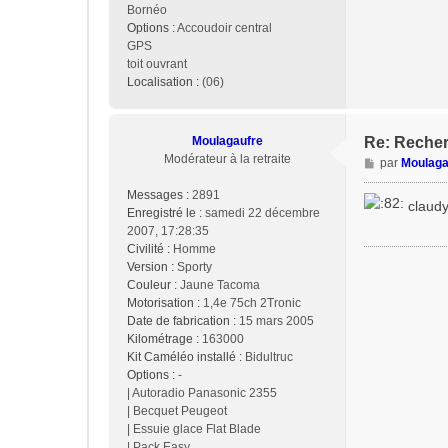
Bornéo
Options :
Accoudoir central
GPS
toit ouvrant
Localisation :
(06)
Moulagaufre
Re: Recher
Modérateur à la retraite
M
par
Moulaga
e
Messages :
2891
s
claudy
Enregistré le :
samedi 22 décembre
s
2007, 17:28:35
a
Civilité :
Homme
g
Version :
Sporty
e
Couleur :
Jaune Tacoma
Motorisation :
1,4e 75ch 2Tronic
Date de fabrication :
15 mars 2005
Kilométrage :
163000
Kit Caméléo installé :
Bidultruc
Options :
-
| Autoradio Panasonic 2355
| Becquet Peugeot
| Essuie glace Flat Blade
| Pack Easy