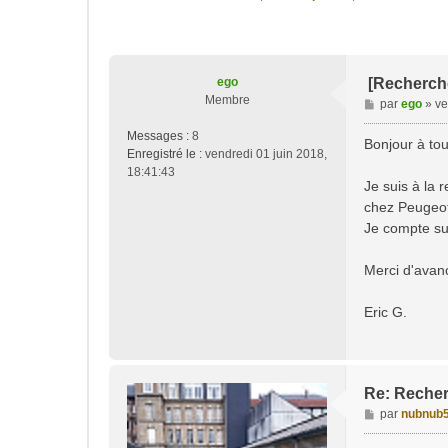
ego
[Recherche
Membre
M
par
ego
»
ve
e
Messages :
8
s
Bonjour à tou
Enregistré le :
vendredi 01 juin 2018,
s
18:41:43
a
Je suis à la 
g
chez Peugeot
e
Je compte sur
Merci d'avan
Eric G.
Re: Recher
M
par
nubnub
e