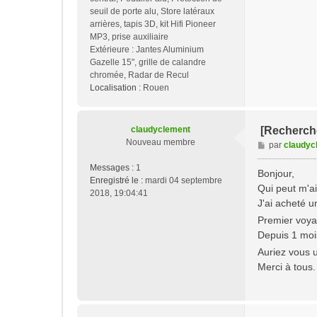
seuil de porte alu, Store latéraux
arrières, tapis 3D, kit Hifi Pioneer
MP3, prise auxiliaire
Extérieure : Jantes Aluminium
Gazelle 15", grille de calandre
chromée, Radar de Recul
Localisation :
Rouen
claudyclement
[Recherche
Nouveau membre
M
par
claudyc
e
Messages :
1
s
Bonjour,
Enregistré le :
mardi 04 septembre
s
Qui peut m'a
2018, 19:04:41
a
J'ai acheté u
g
Premier voyag
e
Depuis 1 moi
Auriez vous u
Merci à tous.