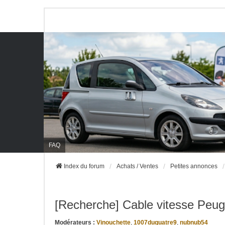
FAQ
Index du forum
Achats / Ventes
Petites annonces
[Recherche] Cable vitesse Peug
Modérateurs :
Vinouchette
,
1007duquatre9
,
nubnub54