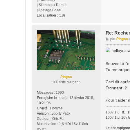
| Silencieux Remus
| Attelage Bosal
Localisation :
(18)
Re: Recher
M
par
Pingoo
e
s
s
a
Souvent à l'o
g
Tu remarquera
e
Pingoo
Ceci dit aprè
1007iste d'argent
Étonnant !?
Messages :
1990
Enregistré le :
mardi 13 février 2018,
Pour t'aider 
10:21:06
Civilité :
Homme
1007 1.6 HDi 1
Version :
Sporty Pack
1007 1.6i 16v 
Couleur :
Gris Fer
Motorisation :
1,6 HDi 16v 110ch
Le champignon 
BVM5