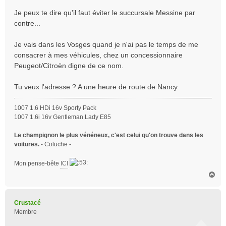
Je peux te dire qu'il faut éviter le succursale Messine par
contre...
Je vais dans les Vosges quand je n'ai pas le temps de me
consacrer à mes véhicules, chez un concessionnaire
Peugeot/Citroën digne de ce nom.
Tu veux l'adresse ? A une heure de route de Nancy.
1007 1.6 HDi 16v Sporty Pack
1007 1.6i 16v Gentleman Lady E85
Le champignon le plus vénéneux, c'est celui qu'on trouve dans les
voitures.
- Coluche -
Mon pense-bête
ICI
H
a
u
t
Crustacé
Membre