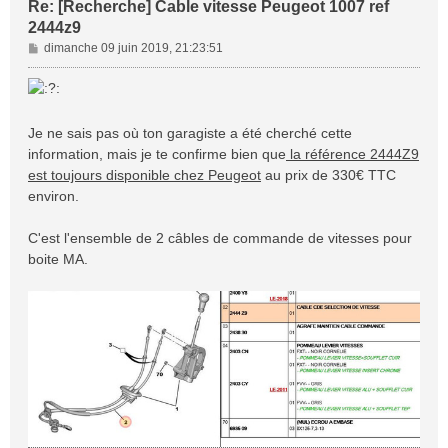
Re: [Recherche] Cable vitesse Peugeot 1007 ref
2444z9
M
dimanche 09 juin 2019, 21:23:51
e
s
s
a
Je ne sais pas où ton garagiste a été cherché cette
g
information, mais je te confirme bien que
la référence 2444Z9
e
est toujours disponible chez Peugeot
au prix de 330€ TTC
environ.
C'est l'ensemble de 2 câbles de commande de vitesses pour
boite MA.