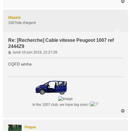
H
a
u
t
Wapata
1007iste d'argent
Re: [Recherche] Cable vitesse Peugeot 1007 ref
2444Z9
M
lundi 10 juin 2019, 22:27:28
e
s
CQFD amha
s
a
g
e
In the 1007 club, we have big ones !
H
a
u
t
Pingoo