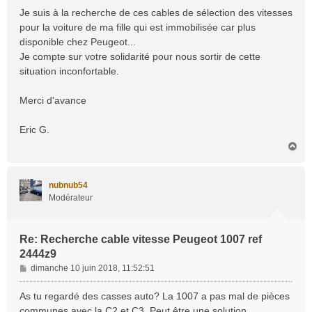
a
Je suis à la recherche de ces cables de sélection des vitesses
g
pour la voiture de ma fille qui est immobilisée car plus
e
disponible chez Peugeot...
Je compte sur votre solidarité pour nous sortir de cette
situation inconfortable.
Merci d'avance
Eric G.
H
a
u
t
nubnub54
Modérateur
Re: Recherche cable vitesse Peugeot 1007 ref
2444z9
M
dimanche 10 juin 2018, 11:52:51
e
s
As tu regardé des casses auto? La 1007 a pas mal de pièces
s
communes avec la C2 et C3. Peut être une solution...