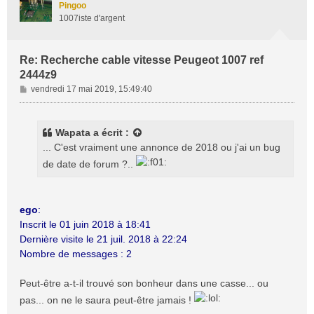
Pingoo
1007iste d'argent
Re: Recherche cable vitesse Peugeot 1007 ref
2444z9
M
vendredi 17 mai 2019, 15:49:40
e
s
s
Wapata
a écrit :
a
... C'est vraiment une annonce de 2018 ou j'ai un bug
g
de date de forum ?..
e
ego
:
Inscrit le 01 juin 2018 à 18:41
Dernière visite le 21 juil. 2018 à 22:24
Nombre de messages : 2
Peut-être a-t-il trouvé son bonheur dans une casse... ou
pas... on ne le saura peut-être jamais !