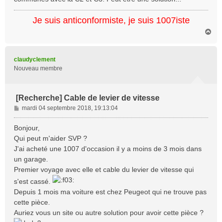
a
g
Je suis anticonformiste, je suis 1007iste
e
H
a
u
t
claudyclement
Nouveau membre
[Recherche] Cable de levier de vitesse
M
mardi 04 septembre 2018, 19:13:04
e
s
Bonjour,
s
Qui peut m'aider SVP ?
a
J'ai acheté une 1007 d'occasion il y a moins de 3 mois dans
g
un garage.
e
Premier voyage avec elle et cable du levier de vitesse qui
s'est cassé.
Depuis 1 mois ma voiture est chez Peugeot qui ne trouve pas
cette pièce.
Auriez vous un site ou autre solution pour avoir cette pièce ?