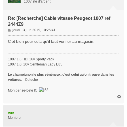
1007iste d'argent
Re: [Recherche] Cable vitesse Peugeot 1007 ref
2444Z9
M
jeudi 13 juin 2019, 10:25:41
e
s
C'et bien pour cela qu'il faut vérifier au magasin.
s
a
g
1007 1.6 HDi 16v Sporty Pack
e
1007 1.6i 16v Gentleman Lady E85
Le champignon le plus vénéneux, c'est celui qu'on trouve dans les
voitures.
- Coluche -
Mon pense-bête
ICI
H
a
u
t
ego
Membre