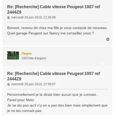
Re: [Recherche] Cable vitesse Peugeot 1007 ref
2444Z9
M
mercredi 26 juin 2019, 21:39:48
e
s
Bonsoir, revenu de chez ma fille je vous contacte de nouveau.
s
Quel garage Peugeot sur Nancy me conseiller vous ?
a
H
g
a
e
u
t
Pingoo
1007iste d'argent
Re: [Recherche] Cable vitesse Peugeot 1007 ref
2444Z9
M
mercredi 26 juin 2019, 22:59:07
e
s
Personnellement je te dirais bien aucun que je connais...
s
Pareil pour Metz.
a
Je ne dis pas qu'il n'y en a pas des bien mais simplement que
g
je ne les connais pas.
e