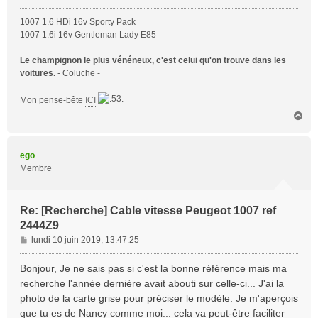
1007 1.6 HDi 16v Sporty Pack
1007 1.6i 16v Gentleman Lady E85
Le champignon le plus vénéneux, c'est celui qu'on trouve dans les
voitures.
- Coluche -
Mon pense-bête
ICI
H
a
u
t
ego
Membre
Re: [Recherche] Cable vitesse Peugeot 1007 ref
2444Z9
M
lundi 10 juin 2019, 13:47:25
e
s
Bonjour, Je ne sais pas si c'est la bonne référence mais ma
s
recherche l'année dernière avait abouti sur celle-ci... J'ai la
a
photo de la carte grise pour préciser le modèle. Je m'aperçois
g
que tu es de Nancy comme moi... cela va peut-être faciliter
e