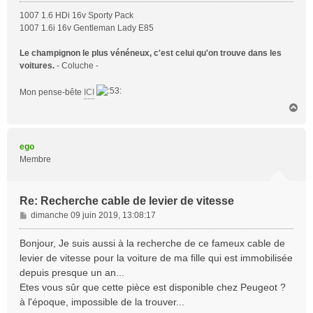
1007 1.6 HDi 16v Sporty Pack
1007 1.6i 16v Gentleman Lady E85
Le champignon le plus vénéneux, c'est celui qu'on trouve dans les
voitures.
- Coluche -
Mon pense-bête
ICI
H
a
u
t
ego
Membre
Re: Recherche cable de levier de vitesse
M
dimanche 09 juin 2019, 13:08:17
e
s
Bonjour, Je suis aussi à la recherche de ce fameux cable de
s
levier de vitesse pour la voiture de ma fille qui est immobilisée
a
depuis presque un an...
g
Etes vous sûr que cette pièce est disponible chez Peugeot ?
e
à l'époque, impossible de la trouver...