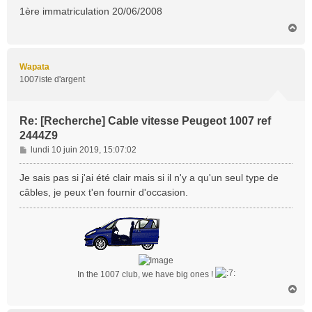
1ère immatriculation 20/06/2008
H
a
u
t
Wapata
1007iste d'argent
Re: [Recherche] Cable vitesse Peugeot 1007 ref
2444Z9
M
lundi 10 juin 2019, 15:07:02
e
s
Je sais pas si j'ai été clair mais si il n'y a qu'un seul type de
s
câbles, je peux t'en fournir d'occasion.
a
g
e
In the 1007 club, we have big ones !
H
a
u