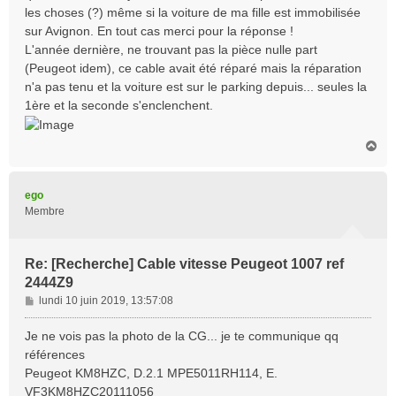
les choses (?) même si la voiture de ma fille est immobilisée
sur Avignon. En tout cas merci pour la réponse !
L'année dernière, ne trouvant pas la pièce nulle part
(Peugeot idem), ce cable avait été réparé mais la réparation
n'a pas tenu et la voiture est sur le parking depuis... seules la
1ère et la seconde s'enclenchent.
H
a
u
t
ego
Membre
Re: [Recherche] Cable vitesse Peugeot 1007 ref
2444Z9
M
lundi 10 juin 2019, 13:57:08
e
s
Je ne vois pas la photo de la CG... je te communique qq
s
références
a
Peugeot KM8HZC, D.2.1 MPE5011RH114, E.
g
VF3KM8HZC20111056
e