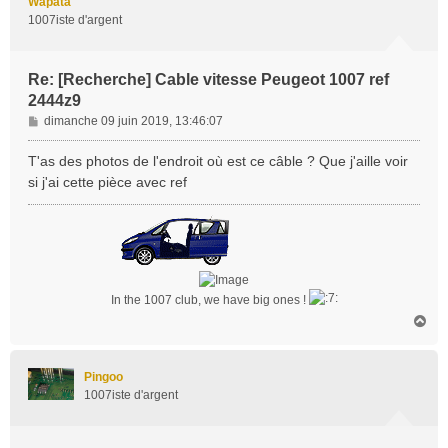
Wapata
1007iste d'argent
Re: [Recherche] Cable vitesse Peugeot 1007 ref
2444z9
M
dimanche 09 juin 2019, 13:46:07
e
s
T'as des photos de l'endroit où est ce câble ? Que j'aille voir
s
si j'ai cette pièce avec ref
a
g
e
In the 1007 club, we have big ones !
H
a
u
t
Pingoo
1007iste d'argent