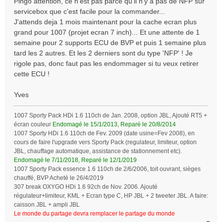
Pingo attention, ce n'est pas parce qu'il n'y a pas de NFP sur
s
servicebox que c'est facile pour la commander...
a
J'attends deja 1 mois maintenant pour la cache ecran plus
g
grand pour 1007 (projet ecran 7 inch)... Et une attente de 1
e
semaine pour 2 supports ECU de BVP et puis 1 semaine plus
tard les 2 autres. Et les 2 derniers sont du type 'NFP' ! Je
rigole pas, donc faut pas les endommager si tu veux retirer
cette ECU !
Yves
1007 Sporty Pack HDi 1.6 110ch de Jan. 2008, option JBL, Ajouté RT5 +
écran couleur
Endomagé le 15/1/2013, Reparé le 20/8/2014
1007 Sporty HDi 1.6 110ch de Fev. 2009 (date usine=Fev 2008), en
cours de faire l'upgrade vers Sporty Pack (regulateur, limiteur, option
JBL, chauffage automatique, assistance de stationnement etc).
Endomagé le 7/11/2018, Reparé le 12/1/2019
1007 Sporty Pack essence 1.6 110ch de 2/6/2006, toit ouvrant, sièges
chauffé, BVP Acheté le 26/4/2019
307 break OXYGO HDi 1.6 92ch de Nov. 2006. Ajouté
régulateur+limiteur, KML + Ecran type C, HP JBL + 2 tweeter JBL. A faire:
caisson JBL + ampli JBL
Le monde du partage devra remplacer le partage du monde