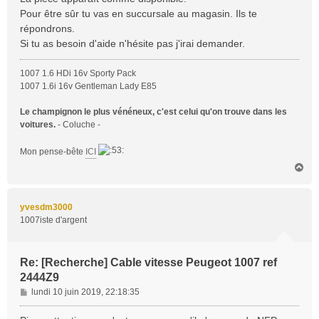
g
Pour être sûr tu vas en succursale au magasin. Ils te
e
répondrons.
Si tu as besoin d'aide n'hésite pas j'irai demander.
1007 1.6 HDi 16v Sporty Pack
1007 1.6i 16v Gentleman Lady E85
Le champignon le plus vénéneux, c'est celui qu'on trouve dans les
voitures.
- Coluche -
Mon pense-bête
ICI
H
a
u
t
yvesdm3000
1007iste d'argent
Re: [Recherche] Cable vitesse Peugeot 1007 ref
2444Z9
M
lundi 10 juin 2019, 22:18:35
e
s