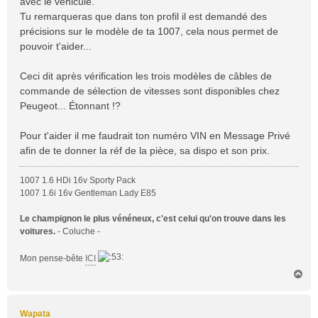
avec le véhicule.
e
Tu remarqueras que dans ton profil il est demandé des
précisions sur le modèle de ta 1007, cela nous permet de
pouvoir t'aider...
Ceci dit après vérification les trois modèles de câbles de
commande de sélection de vitesses sont disponibles chez
Peugeot... Étonnant !?
Pour t'aider il me faudrait ton numéro VIN en Message Privé
afin de te donner la réf de la pièce, sa dispo et son prix.
1007 1.6 HDi 16v Sporty Pack
1007 1.6i 16v Gentleman Lady E85
Le champignon le plus vénéneux, c'est celui qu'on trouve dans les
voitures.
- Coluche -
Mon pense-bête
ICI
H
a
u
t
Wapata