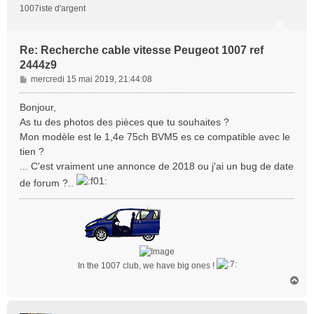
1007iste d'argent
Re: Recherche cable vitesse Peugeot 1007 ref
2444z9
M
mercredi 15 mai 2019, 21:44:08
e
s
Bonjour,
s
As tu des photos des pièces que tu souhaites ?
a
Mon modèle est le 1,4e 75ch BVM5 es ce compatible avec le
g
tien ?
e
... C'est vraiment une annonce de 2018 ou j'ai un bug de date
de forum ?..
In the 1007 club, we have big ones !
H
a
u
t