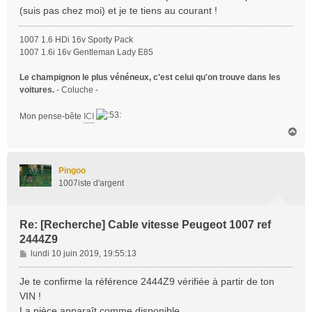
s
(suis pas chez moi) et je te tiens au courant !
a
g
1007 1.6 HDi 16v Sporty Pack
e
1007 1.6i 16v Gentleman Lady E85
Le champignon le plus vénéneux, c'est celui qu'on trouve dans les
voitures.
- Coluche -
Mon pense-bête
ICI
H
a
u
t
Pingoo
1007iste d'argent
Re: [Recherche] Cable vitesse Peugeot 1007 ref
2444Z9
M
lundi 10 juin 2019, 19:55:13
e
s
Je te confirme la référence 2444Z9 vérifiée à partir de ton
s
VIN !
a
La pièce apparaît comme disponible.