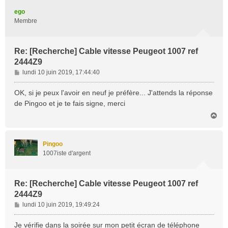
t
ego
Membre
Re: [Recherche] Cable vitesse Peugeot 1007 ref
2444Z9
M
lundi 10 juin 2019, 17:44:40
e
s
OK, si je peux l'avoir en neuf je préfère... J'attends la réponse
s
de Pingoo et je te fais signe, merci
a
H
g
a
e
u
t
Pingoo
1007iste d'argent
Re: [Recherche] Cable vitesse Peugeot 1007 ref
2444Z9
M
lundi 10 juin 2019, 19:49:24
e
s
Je vérifie dans la soirée sur mon petit écran de téléphone