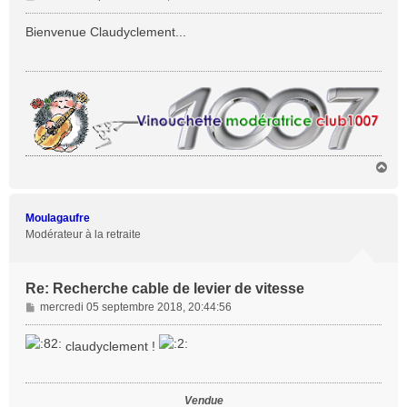
e
s
Bienvenue Claudyclement...
s
a
g
e
H
a
u
t
Moulagaufre
Modérateur à la retraite
Re: Recherche cable de levier de vitesse
M
mercredi 05 septembre 2018, 20:44:56
e
s
claudyclement !
s
a
g
Vendue
e