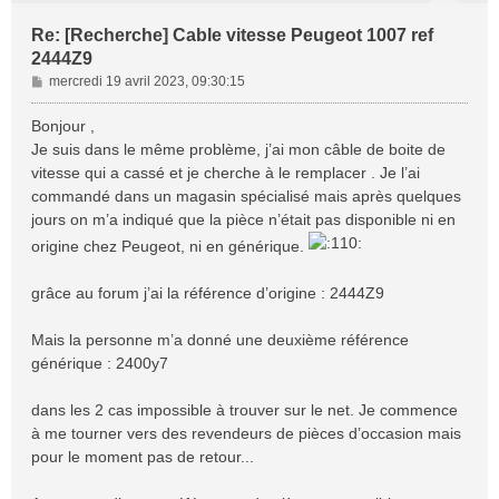
Re: [Recherche] Cable vitesse Peugeot 1007 ref
2444Z9
M
mercredi 19 avril 2023, 09:30:15
e
s
Bonjour ,
s
Je suis dans le même problème, j’ai mon câble de boite de
a
vitesse qui a cassé et je cherche à le remplacer . Je l’ai
g
commandé dans un magasin spécialisé mais après quelques
e
jours on m’a indiqué que la pièce n’était pas disponible ni en
origine chez Peugeot, ni en générique.
grâce au forum j’ai la référence d’origine : 2444Z9
Mais la personne m’a donné une deuxième référence
générique : 2400y7
dans les 2 cas impossible à trouver sur le net. Je commence
à me tourner vers des revendeurs de pièces d’occasion mais
pour le moment pas de retour...