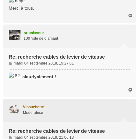
Merci à tous.
H
a
u
t
ratonlaveur
1007iste de diamant
Re: recherche cables de levier de vitesse
M
mardi 04 septembre 2018, 19:27:01
e
s
claudyclement !
s
a
H
g
a
e
u
t
Vinouchette
Modératrice
Re: recherche cables de levier de vitesse
M
mardi 04 septembre 2018, 21:06:13