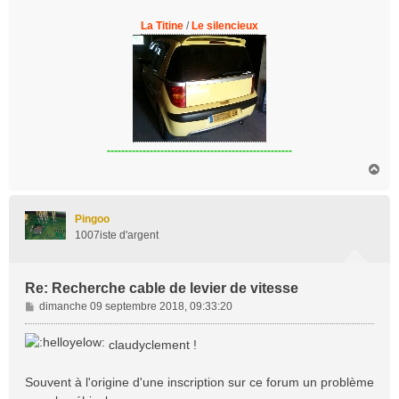
La Titine
/
Le silencieux
----------------------------------------------------
H
a
u
t
Pingoo
1007iste d'argent
Re: Recherche cable de levier de vitesse
M
dimanche 09 septembre 2018, 09:33:20
e
s
claudyclement !
s
a
Souvent à l'origine d'une inscription sur ce forum un problème
g