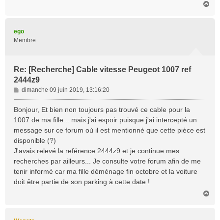
H
a
u
t
ego
Membre
Re: [Recherche] Cable vitesse Peugeot 1007 ref
2444z9
M
dimanche 09 juin 2019, 13:16:20
e
s
Bonjour, Et bien non toujours pas trouvé ce cable pour la
s
1007 de ma fille... mais j'ai espoir puisque j'ai intercepté un
a
message sur ce forum où il est mentionné que cette pièce est
g
disponible (?)
e
J'avais relevé la reférence 2444z9 et je continue mes
recherches par ailleurs... Je consulte votre forum afin de me
tenir informé car ma fille déménage fin octobre et la voiture
doit être partie de son parking à cette date !
H
a
u
t