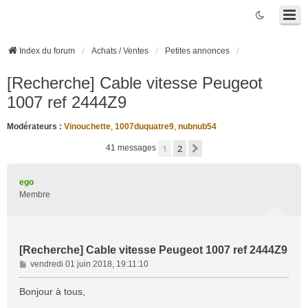
Index du forum
Achats / Ventes
Petites annonces
[Recherche] Cable vitesse Peugeot
1007 ref 2444Z9
Modérateurs :
Vinouchette
,
1007duquatre9
,
nubnub54
1
2
Suivante
41 messages
ego
Membre
[Recherche] Cable vitesse Peugeot 1007 ref 2444Z9
M
vendredi 01 juin 2018, 19:11:10
e
s
Bonjour à tous,
s