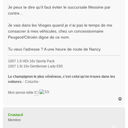
Je peux te dire qu'il faut éviter le succursale Messine par
contre...
Je vais dans les Vosges quand je n'ai pas le temps de me
consacrer à mes véhicules, chez un concessionnaire
Peugeot/Citroën digne de ce nom.
Tu veux l'adresse ? A une heure de route de Nancy.
1007 1.6 HDi 16v Sporty Pack
1007 1.6i 16v Gentleman Lady E85
Le champignon le plus vénéneux, c'est celui qu'on trouve dans les
voitures.
- Coluche -
Mon pense-bête
ICI
H
a
u
t
Crustacé
Membre