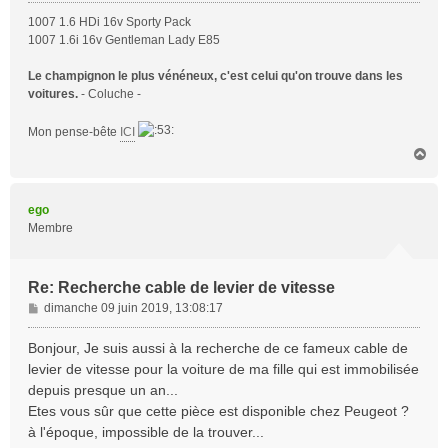
1007 1.6 HDi 16v Sporty Pack
1007 1.6i 16v Gentleman Lady E85
Le champignon le plus vénéneux, c'est celui qu'on trouve dans les
voitures.
- Coluche -
Mon pense-bête
ICI
H
a
u
t
ego
Membre
Re: Recherche cable de levier de vitesse
M
dimanche 09 juin 2019, 13:08:17
e
s
Bonjour, Je suis aussi à la recherche de ce fameux cable de
s
levier de vitesse pour la voiture de ma fille qui est immobilisée
a
depuis presque un an...
g
Etes vous sûr que cette pièce est disponible chez Peugeot ?
e
à l'époque, impossible de la trouver...