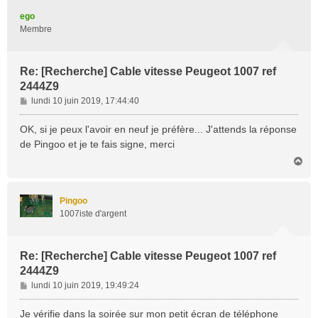
t
ego
Membre
Re: [Recherche] Cable vitesse Peugeot 1007 ref
2444Z9
M
lundi 10 juin 2019, 17:44:40
e
s
OK, si je peux l'avoir en neuf je préfère... J'attends la réponse
s
de Pingoo et je te fais signe, merci
a
H
g
a
e
u
t
Pingoo
1007iste d'argent
Re: [Recherche] Cable vitesse Peugeot 1007 ref
2444Z9
M
lundi 10 juin 2019, 19:49:24
e
s
Je vérifie dans la soirée sur mon petit écran de téléphone