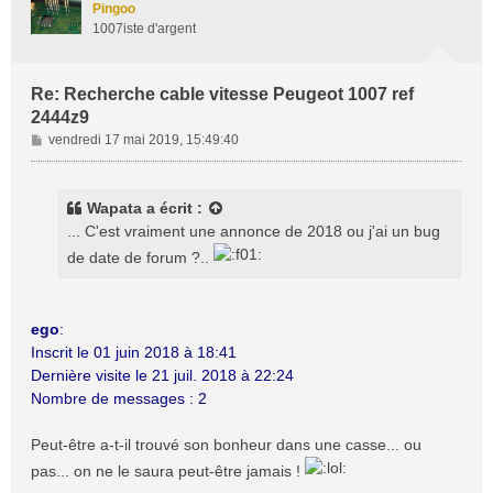
Pingoo
1007iste d'argent
Re: Recherche cable vitesse Peugeot 1007 ref
2444z9
M
vendredi 17 mai 2019, 15:49:40
e
s
s
Wapata
a écrit :
a
... C'est vraiment une annonce de 2018 ou j'ai un bug
g
de date de forum ?..
e
ego
:
Inscrit le 01 juin 2018 à 18:41
Dernière visite le 21 juil. 2018 à 22:24
Nombre de messages : 2
Peut-être a-t-il trouvé son bonheur dans une casse... ou
pas... on ne le saura peut-être jamais !