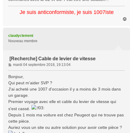
a
g
Je suis anticonformiste, je suis 1007iste
e
H
a
u
t
claudyclement
Nouveau membre
[Recherche] Cable de levier de vitesse
M
mardi 04 septembre 2018, 19:13:04
e
s
Bonjour,
s
Qui peut m'aider SVP ?
a
J'ai acheté une 1007 d'occasion il y a moins de 3 mois dans
g
un garage.
e
Premier voyage avec elle et cable du levier de vitesse qui
s'est cassé.
Depuis 1 mois ma voiture est chez Peugeot qui ne trouve pas
cette pièce.
Auriez vous un site ou autre solution pour avoir cette pièce ?