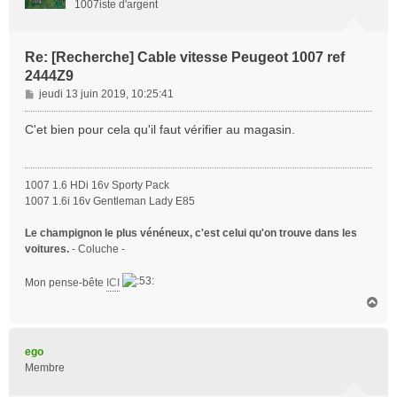
1007iste d'argent
Re: [Recherche] Cable vitesse Peugeot 1007 ref
2444Z9
M
jeudi 13 juin 2019, 10:25:41
e
s
C'et bien pour cela qu'il faut vérifier au magasin.
s
a
g
1007 1.6 HDi 16v Sporty Pack
e
1007 1.6i 16v Gentleman Lady E85
Le champignon le plus vénéneux, c'est celui qu'on trouve dans les
voitures.
- Coluche -
Mon pense-bête
ICI
H
a
u
t
ego
Membre