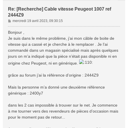
Re: [Recherche] Cable vitesse Peugeot 1007 ref
2444Z9
M
mercredi 19 avril 2023, 09:30:15
e
s
Bonjour ,
s
Je suis dans le même problème, j’ai mon câble de boite de
a
vitesse qui a cassé et je cherche à le remplacer . Je l’ai
g
commandé dans un magasin spécialisé mais après quelques
e
jours on m’a indiqué que la pièce n’était pas disponible ni en
origine chez Peugeot, ni en générique.
grâce au forum j’ai la référence d’origine : 2444Z9
Mais la personne m’a donné une deuxième référence
générique : 2400y7
dans les 2 cas impossible à trouver sur le net. Je commence
à me tourner vers des revendeurs de pièces d’occasion mais
pour le moment pas de retour...