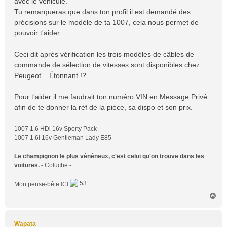
avec le véhicule.
e
Tu remarqueras que dans ton profil il est demandé des
précisions sur le modèle de ta 1007, cela nous permet de
pouvoir t'aider...
Ceci dit après vérification les trois modèles de câbles de
commande de sélection de vitesses sont disponibles chez
Peugeot... Étonnant !?
Pour t'aider il me faudrait ton numéro VIN en Message Privé
afin de te donner la réf de la pièce, sa dispo et son prix.
1007 1.6 HDi 16v Sporty Pack
1007 1.6i 16v Gentleman Lady E85
Le champignon le plus vénéneux, c'est celui qu'on trouve dans les
voitures.
- Coluche -
Mon pense-bête
ICI
H
a
u
t
Wapata