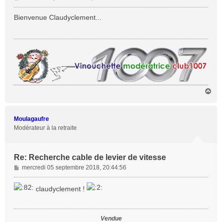
e
s
Bienvenue Claudyclement...
s
a
g
e
H
a
u
t
Moulagaufre
Modérateur à la retraite
Re: Recherche cable de levier de vitesse
M
mercredi 05 septembre 2018, 20:44:56
e
s
claudyclement !
s
a
g
Vendue
e