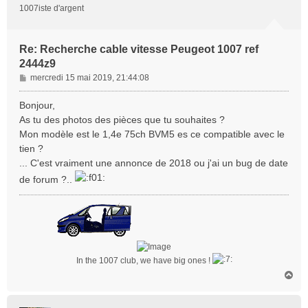
1007iste d'argent
Re: Recherche cable vitesse Peugeot 1007 ref
2444z9
M
mercredi 15 mai 2019, 21:44:08
e
s
Bonjour,
s
As tu des photos des pièces que tu souhaites ?
a
Mon modèle est le 1,4e 75ch BVM5 es ce compatible avec le
g
tien ?
e
... C'est vraiment une annonce de 2018 ou j'ai un bug de date
de forum ?..
In the 1007 club, we have big ones !
H
a
u
t