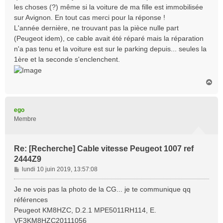
les choses (?) même si la voiture de ma fille est immobilisée
sur Avignon. En tout cas merci pour la réponse !
L'année dernière, ne trouvant pas la pièce nulle part
(Peugeot idem), ce cable avait été réparé mais la réparation
n'a pas tenu et la voiture est sur le parking depuis... seules la
1ère et la seconde s'enclenchent.
H
a
u
t
ego
Membre
Re: [Recherche] Cable vitesse Peugeot 1007 ref
2444Z9
M
lundi 10 juin 2019, 13:57:08
e
s
Je ne vois pas la photo de la CG... je te communique qq
s
références
a
Peugeot KM8HZC, D.2.1 MPE5011RH114, E.
g
VF3KM8HZC20111056
e