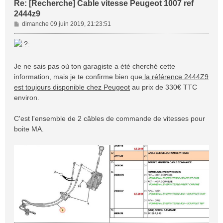
Re: [Recherche] Cable vitesse Peugeot 1007 ref
2444z9
M
dimanche 09 juin 2019, 21:23:51
e
s
s
a
Je ne sais pas où ton garagiste a été cherché cette
g
information, mais je te confirme bien que
la référence 2444Z9
e
est toujours disponible chez Peugeot
au prix de 330€ TTC
environ.
C'est l'ensemble de 2 câbles de commande de vitesses pour
boite MA.