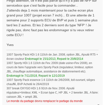
Pingo attention, ce n'est pas parce qu'il n'y a pas de NFP sur
s
servicebox que c'est facile pour la commander...
a
J'attends deja 1 mois maintenant pour la cache ecran plus
g
grand pour 1007 (projet ecran 7 inch)... Et une attente de 1
e
semaine pour 2 supports ECU de BVP et puis 1 semaine plus
tard les 2 autres. Et les 2 derniers sont du type 'NFP' ! Je
rigole pas, donc faut pas les endommager si tu veux retirer
cette ECU !
Yves
1007 Sporty Pack HDi 1.6 110ch de Jan. 2008, option JBL, Ajouté RT5 +
écran couleur
Endomagé le 15/1/2013, Reparé le 20/8/2014
1007 Sporty HDi 1.6 110ch de Fev. 2009 (date usine=Fev 2008), en
cours de faire l'upgrade vers Sporty Pack (regulateur, limiteur, option
JBL, chauffage automatique, assistance de stationnement etc).
Endomagé le 7/11/2018, Reparé le 12/1/2019
1007 Sporty Pack essence 1.6 110ch de 2/6/2006, toit ouvrant, sièges
chauffé, BVP Acheté le 26/4/2019
307 break OXYGO HDi 1.6 92ch de Nov. 2006. Ajouté
régulateur+limiteur, KML + Ecran type C, HP JBL + 2 tweeter JBL. A faire:
caisson JBL + ampli JBL
Le monde du partage devra remplacer le partage du monde