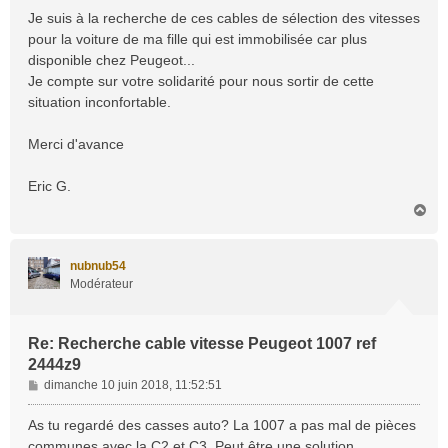
a
Je suis à la recherche de ces cables de sélection des vitesses
g
pour la voiture de ma fille qui est immobilisée car plus
e
disponible chez Peugeot...
Je compte sur votre solidarité pour nous sortir de cette
situation inconfortable.
Merci d'avance
Eric G.
H
a
u
t
nubnub54
Modérateur
Re: Recherche cable vitesse Peugeot 1007 ref
2444z9
M
dimanche 10 juin 2018, 11:52:51
e
s
As tu regardé des casses auto? La 1007 a pas mal de pièces
s
communes avec la C2 et C3. Peut être une solution...