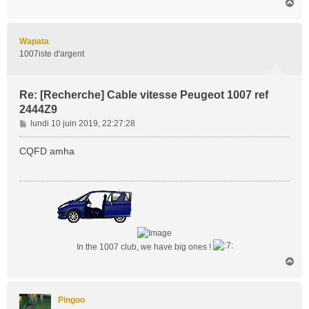
H
a
u
t
Wapata
1007iste d'argent
Re: [Recherche] Cable vitesse Peugeot 1007 ref
2444Z9
M
lundi 10 juin 2019, 22:27:28
e
s
CQFD amha
s
a
g
e
In the 1007 club, we have big ones !
H
a
u
t
Pingoo