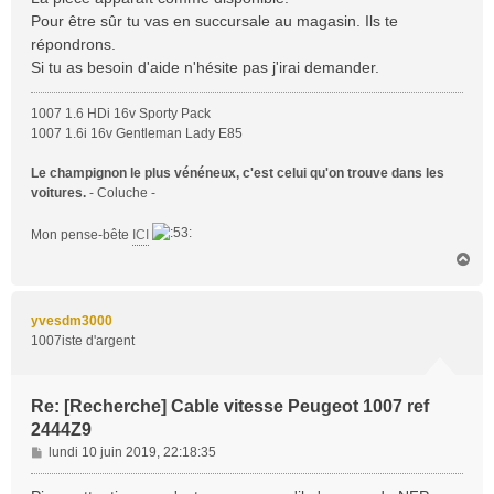
g
Pour être sûr tu vas en succursale au magasin. Ils te
e
répondrons.
Si tu as besoin d'aide n'hésite pas j'irai demander.
1007 1.6 HDi 16v Sporty Pack
1007 1.6i 16v Gentleman Lady E85
Le champignon le plus vénéneux, c'est celui qu'on trouve dans les
voitures.
- Coluche -
Mon pense-bête
ICI
H
a
u
t
yvesdm3000
1007iste d'argent
Re: [Recherche] Cable vitesse Peugeot 1007 ref
2444Z9
M
lundi 10 juin 2019, 22:18:35
e
s