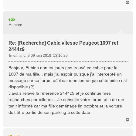
H
a
u
t
ego
Membre
Re: [Recherche] Cable vitesse Peugeot 1007 ref
2444z9
M
dimanche 09 juin 2019, 13:16:20
e
s
Bonjour, Et bien non toujours pas trouvé ce cable pour la
s
1007 de ma fille... mais j'ai espoir puisque j'ai intercepté un
a
message sur ce forum où il est mentionné que cette pièce est
g
disponible (?)
e
J'avais relevé la reférence 2444z9 et je continue mes
recherches par ailleurs... Je consulte votre forum afin de me
tenir informé car ma fille déménage fin octobre et la voiture
doit être partie de son parking à cette date !
H
a
u
t