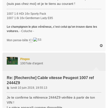
s
(suis pas chez moi) et je te tiens au courant !
a
g
1007 1.6 HDi 16v Sporty Pack
e
1007 1.6i 16v Gentleman Lady E85
Le champignon le plus vénéneux, c'est celui qu'on trouve dans les
voitures.
- Coluche -
Mon pense-bête
ICI
H
a
u
t
Pingoo
1007iste d'argent
Re: [Recherche] Cable vitesse Peugeot 1007 ref
2444Z9
M
lundi 10 juin 2019, 19:55:13
e
s
Je te confirme la référence 2444Z9 vérifiée à partir de ton
s
VIN !
a
La pièce apparaît comme disponible.