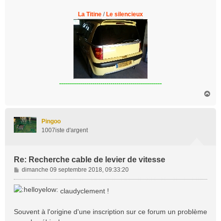
La Titine
/
Le silencieux
----------------------------------------------------
H
a
u
t
Pingoo
1007iste d'argent
Re: Recherche cable de levier de vitesse
M
dimanche 09 septembre 2018, 09:33:20
e
s
claudyclement !
s
a
Souvent à l'origine d'une inscription sur ce forum un problème
g