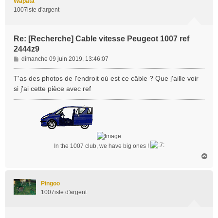
Wapata
1007iste d'argent
Re: [Recherche] Cable vitesse Peugeot 1007 ref
2444z9
M
dimanche 09 juin 2019, 13:46:07
e
s
T'as des photos de l'endroit où est ce câble ? Que j'aille voir
s
si j'ai cette pièce avec ref
a
g
e
In the 1007 club, we have big ones !
H
a
u
t
Pingoo
1007iste d'argent