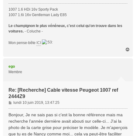
1007 1.6 HDi 16v Sporty Pack
1007 1.6i 16v Gentleman Lady E85
Le champignon le plus vénéneux, c'est celui qu'on trouve dans les
voitures.
- Coluche -
Mon pense-bête
ICI
H
a
u
t
ego
Membre
Re: [Recherche] Cable vitesse Peugeot 1007 ref
2444Z9
M
lundi 10 juin 2019, 13:47:25
e
s
Bonjour, Je ne sais pas si c'est la bonne référence mais ma
s
recherche l'année dernière avait abouti sur celle-ci... J'ai la
a
photo de la carte grise pour préciser le modèle. Je m'aperçois
g
que tu es de Nancy comme moi... cela va peut-être faciliter
e