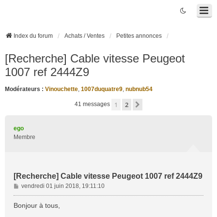
Index du forum
Achats / Ventes
Petites annonces
[Recherche] Cable vitesse Peugeot
1007 ref 2444Z9
Modérateurs :
Vinouchette
,
1007duquatre9
,
nubnub54
1
2
Suivante
41 messages
ego
Membre
[Recherche] Cable vitesse Peugeot 1007 ref 2444Z9
M
vendredi 01 juin 2018, 19:11:10
e
s
Bonjour à tous,
s