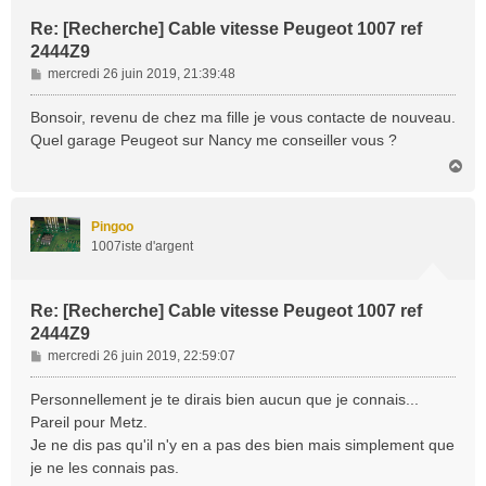
Re: [Recherche] Cable vitesse Peugeot 1007 ref
2444Z9
M
mercredi 26 juin 2019, 21:39:48
e
s
Bonsoir, revenu de chez ma fille je vous contacte de nouveau.
s
Quel garage Peugeot sur Nancy me conseiller vous ?
a
H
g
a
e
u
t
Pingoo
1007iste d'argent
Re: [Recherche] Cable vitesse Peugeot 1007 ref
2444Z9
M
mercredi 26 juin 2019, 22:59:07
e
s
Personnellement je te dirais bien aucun que je connais...
s
Pareil pour Metz.
a
Je ne dis pas qu'il n'y en a pas des bien mais simplement que
g
je ne les connais pas.
e