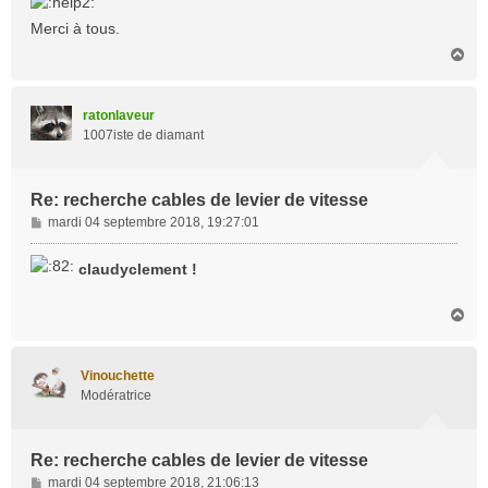
Merci à tous.
H
a
u
t
ratonlaveur
1007iste de diamant
Re: recherche cables de levier de vitesse
M
mardi 04 septembre 2018, 19:27:01
e
s
claudyclement !
s
a
H
g
a
e
u
t
Vinouchette
Modératrice
Re: recherche cables de levier de vitesse
M
mardi 04 septembre 2018, 21:06:13