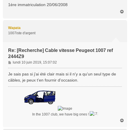
1ère immatriculation 20/06/2008
H
a
u
t
Wapata
1007iste d'argent
Re: [Recherche] Cable vitesse Peugeot 1007 ref
2444Z9
M
lundi 10 juin 2019, 15:07:02
e
s
Je sais pas si j'ai été clair mais si il n'y a qu'un seul type de
s
câbles, je peux t'en fournir d'occasion.
a
g
e
In the 1007 club, we have big ones !
H
a
u