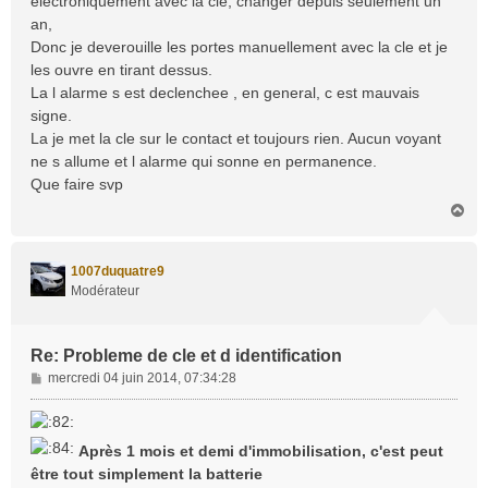
electroniquement avec la cle, changer depuis seulement un
an,
Donc je deverouille les portes manuellement avec la cle et je
les ouvre en tirant dessus.
La l alarme s est declenchee , en general, c est mauvais
signe.
La je met la cle sur le contact et toujours rien. Aucun voyant
ne s allume et l alarme qui sonne en permanence.
Que faire svp
H
a
u
t
1007duquatre9
Modérateur
Re: Probleme de cle et d identification
M
mercredi 04 juin 2014, 07:34:28
e
s
s
Après 1 mois et demi d'immobilisation, c'est peut
a
être tout simplement la batterie
g