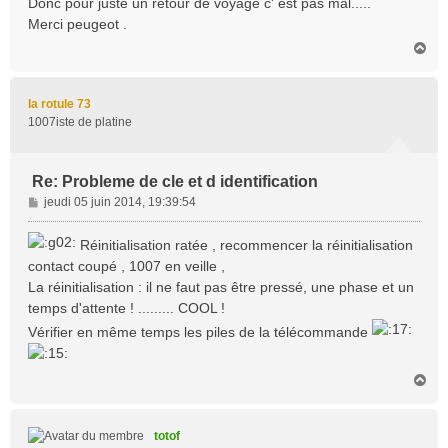
Donc pour juste un retour de voyage c' est pas mal.....
Merci peugeot .
H
a
u
t
la rotule 73
1007iste de platine
Re: Probleme de cle et d identification
M
jeudi 05 juin 2014, 19:39:54
e
s
Réinitialisation ratée , recommencer la réinitialisation
s
contact coupé , 1007 en veille ,
a
La réinitialisation : il ne faut pas être pressé, une phase et un
g
temps d'attente ! ......... COOL !
e
Vérifier en même temps les piles de la télécommande
H
a
u
t
totof