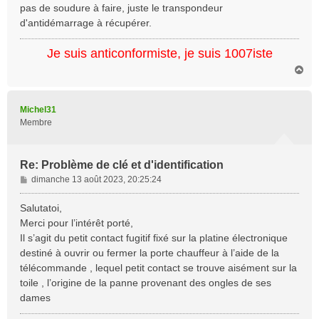
pas de soudure à faire, juste le transpondeur
d'antidémarrage à récupérer.
Je suis anticonformiste, je suis 1007iste
H
a
u
t
Michel31
Membre
Re: Problème de clé et d'identification
M
dimanche 13 août 2023, 20:25:24
e
s
Salutatoi,
s
Merci pour l’intérêt porté,
a
Il s’agit du petit contact fugitif fixé sur la platine électronique
g
destiné à ouvrir ou fermer la porte chauffeur à l’aide de la
e
télécommande , lequel petit contact se trouve aisément sur la
toile , l’origine de la panne provenant des ongles de ses
dames