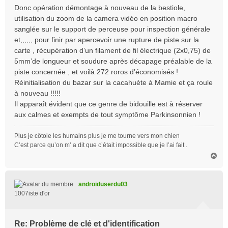
Donc opération démontage à nouveau de la bestiole,
utilisation du zoom de la camera vidéo en position macro
sanglée sur le support de perceuse pour inspection générale
et,,,,,, pour finir par apercevoir une rupture de piste sur la
carte , récupération d’un filament de fil électrique (2x0,75) de
5mm’de longueur et soudure après décapage préalable de la
piste concernée , et voilà 272 roros d’économisés !
Réinitialisation du bazar sur la cacahuète à Mamie et ça roule
à nouveau !!!!!
Il apparaît évident que ce genre de bidouille est à réserver
aux calmes et exempts de tout symptôme Parkinsonnien !
Plus je côtoie les humains plus je me tourne vers mon chien
C’est parce qu’on m’ a dit que c’était impossible que je l’ai fait .
H
a
u
t
androiduserdu03
1007iste d'or
Re: Problème de clé et d'identification