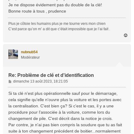
Je ne dispose évidement pas du double de la clé!
Bonne route à tous , prudence
Plus je côtoie les humains plus je me tourne vers mon chien
C’est parce qu’on m’ a dit que c’était impossible que je l’ai fait .
H
a
u
t
nubnub54
Modérateur
Re: Problème de clé et d'identification
M
dimanche 13 août 2023, 18:21:05
e
s
Si ta clé n'est plus opérationnelle sauf pour le démarrage,
s
cela signifie qu'elle n'ouvre plus la voiture et les portes avec
a
la centralisation. C'est bien ça? Si c'est le cas, il y a une
g
procédure pour l'associée à la voiture, comme lors du
e
changement de pile. C'est décrit dans la notice je crois.
Par contre, je n'ai pas bien compris la soudure que tu as fait
suite à ton changement précédent de boitier...normalement