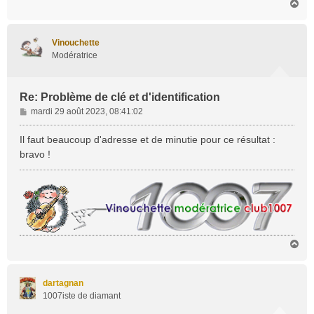
H
a
u
t
Vinouchette
Modératrice
Re: Problème de clé et d'identification
M
mardi 29 août 2023, 08:41:02
e
s
Il faut beaucoup d'adresse et de minutie pour ce résultat :
s
bravo !
a
g
e
H
a
u
t
dartagnan
1007iste de diamant