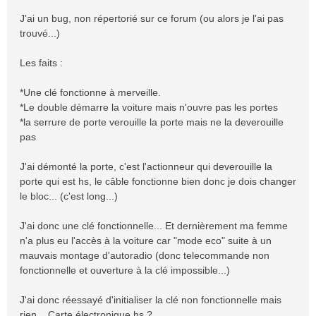
a
J'ai un bug, non répertorié sur ce forum (ou alors je l'ai pas
g
trouvé...)
e
Les faits :
*Une clé fonctionne à merveille.
*Le double démarre la voiture mais n'ouvre pas les portes
*la serrure de porte verouille la porte mais ne la deverouille
pas
J'ai démonté la porte, c'est l'actionneur qui deverouille la
porte qui est hs, le câble fonctionne bien donc je dois changer
le bloc... (c'est long...)
J'ai donc une clé fonctionnelle... Et dernièrement ma femme
n'a plus eu l'accès à la voiture car "mode eco" suite à un
mauvais montage d'autoradio (donc telecommande non
fonctionnelle et ouverture à la clé impossible...)
J'ai donc réessayé d'initialiser la clé non fonctionnelle mais
rien... Carte électronique hs ?