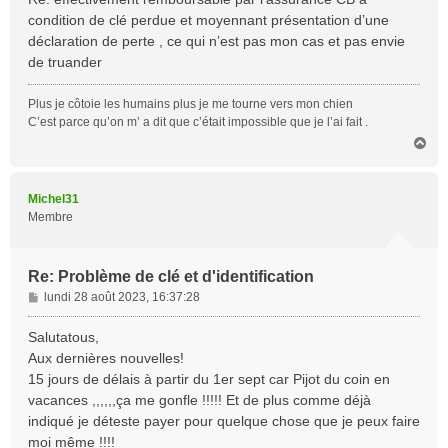
s
condition de clé perdue et moyennant présentation d’une
a
déclaration de perte , ce qui n’est pas mon cas et pas envie
g
de truander
e
Plus je côtoie les humains plus je me tourne vers mon chien
C’est parce qu’on m’ a dit que c’était impossible que je l’ai fait .
H
a
u
t
Michel31
Membre
Re: Problème de clé et d'identification
M
lundi 28 août 2023, 16:37:28
e
s
Salutatous,
s
Aux dernières nouvelles!
a
15 jours de délais à partir du 1er sept car Pijot du coin en
g
vacances ,,,,,,ça me gonfle !!!!! Et de plus comme déjà
e
indiqué je déteste payer pour quelque chose que je peux faire
moi même !!!!