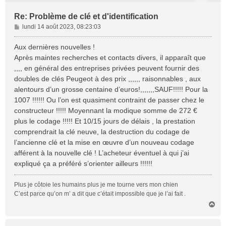
Re: Problème de clé et d'identification
M
lundi 14 août 2023, 08:23:03
e
s
Aux dernières nouvelles !
s
Après maintes recherches et contacts divers, il apparaît que
a
,,,, en général des entreprises privées peuvent fournir des
g
doubles de clés Peugeot à des prix ,,,,,, raisonnables , aux
e
alentours d’un grosse centaine d’euros!,,,,,,,SAUF!!!!! Pour la
1007 !!!!!! Ou l’on est quasiment contraint de passer chez le
constructeur !!!!! Moyennant la modique somme de 272 €
plus le codage !!!!! Et 10/15 jours de délais , la prestation
comprendrait la clé neuve, la destruction du codage de
l’ancienne clé et la mise en œuvre d’un nouveau codage
afférent à la nouvelle clé ! L’acheteur éventuel à qui j’ai
expliqué ça a préféré s’orienter ailleurs !!!!!!
Plus je côtoie les humains plus je me tourne vers mon chien
C’est parce qu’on m’ a dit que c’était impossible que je l’ai fait .
H
a
u