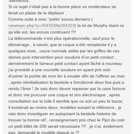
Salutatous,
s
Si ce sujet n’était pas à la bonne place un modérateur se
a
ferait un plaisir de le déplacer .
g
Comme suite à mes ‘’petits’’soucis derniers (
e
viewtopic.php?p=204323#p204323
) la loi de Murphy étant ce
qu’elle est, les ennuis continuent !!!!
La télécommande n’est plus opérationnelle, sauf pour le
démarrage , à savoir, que la coque a été remplacée il y a
quelques mois , usure normale aidée par les griffes de ces
dames puis intervention pour soudure d’un petit contact ,
dernièrement le fameux petit contact ayant lâché à nouveau
j’ai procédé à une nouvelle soudure en ayant pris soin
d’usiner la pointe de mon fer à souder afin de l’affiner au max
, après réinitialisation la bestiole a fonctionné deux fois puis a
rendu l’âme ! Je vais donc devoir repasser par la case facture
et donc me procurer une coque et son électronique , après
consultation sur la toile il semble que ce soit un peu le bazar,
il existerait au moins deux, modèles suivant la référence , je
vais donc investiguer en autopsiant la bestiole histoire de
trouver la bonne réf , renseignement pris chez le Pijot du coin
un petit billet de 200 serait nécessaire !!!! , je n’ai, évidement
pas, demandé le modèle plaqué or !!!