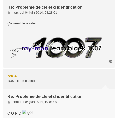
Re: Probleme de cle et d identification
M
mercredi 04 juin 2014, 08:28:01
e
s
Ça semble évident ..
s
a
g
e
H
a
u
t
Zeb34
1007iste de platine
Re: Probleme de cle et d identification
M
mercredi 04 juin 2014, 10:08:09
e
s
C Q F D
s