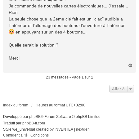
Je commande de nouvelles cartes électroniques... J'essaie...
Rien...
La seule chose que la 2eme clé fait est un "clac" audible a
l'intérieur et l'allumage des boutons d'ouverture à l'intérieur
en appuyant sur un des 4 boutons...
Quelle serait la solution ?
Merci
H
a
u
23 messages • Page
1
sur
1
t
Aller à
Index du forum
Heures au format
UTC+02:00
Développé par
phpBB
® Forum Software © phpBB Limited
Traduit par
phpBB-fr.com
Style we_universal created by
INVENTEA
|
nextgen
Confidentialité
|
Conditions