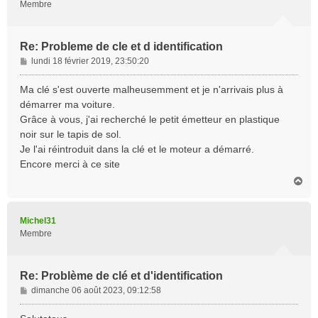
Membre
Re: Probleme de cle et d identification
M
lundi 18 février 2019, 23:50:20
e
s
Ma clé s'est ouverte malheusemment et je n'arrivais plus à
s
démarrer ma voiture.
a
Grâce à vous, j'ai recherché le petit émetteur en plastique
g
noir sur le tapis de sol.
e
Je l'ai réintroduit dans la clé et le moteur a démarré.
Encore merci à ce site
H
a
u
t
Michel31
Membre
Re: Problème de clé et d'identification
M
dimanche 06 août 2023, 09:12:58
e
s