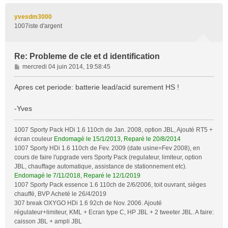
u
t
yvesdm3000
1007iste d'argent
Re: Probleme de cle et d identification
M
mercredi 04 juin 2014, 19:58:45
e
s
Apres cet periode: batterie lead/acid surement HS !
s
a
-Yves
g
e
1007 Sporty Pack HDi 1.6 110ch de Jan. 2008, option JBL, Ajouté RT5 +
écran couleur
Endomagé le 15/1/2013, Reparé le 20/8/2014
1007 Sporty HDi 1.6 110ch de Fev. 2009 (date usine=Fev 2008), en
cours de faire l'upgrade vers Sporty Pack (regulateur, limiteur, option
JBL, chauffage automatique, assistance de stationnement etc).
Endomagé le 7/11/2018, Reparé le 12/1/2019
1007 Sporty Pack essence 1.6 110ch de 2/6/2006, toit ouvrant, sièges
chauffé, BVP Acheté le 26/4/2019
307 break OXYGO HDi 1.6 92ch de Nov. 2006. Ajouté
régulateur+limiteur, KML + Ecran type C, HP JBL + 2 tweeter JBL. A faire:
caisson JBL + ampli JBL