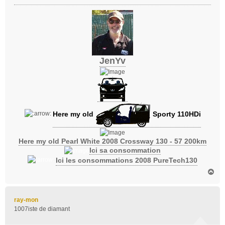
e
JenYv
Here my old
Sporty 110HDi
Here my old Pearl White 2008 Crossway 130 - 57 200km
Ici sa consommation
Ici les consommations 2008 PureTech130
H
a
u
t
ray-mon
1007iste de diamant