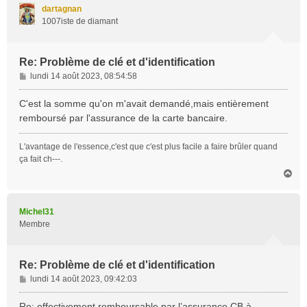
t
dartagnan
1007iste de diamant
Re: Problème de clé et d'identification
M
lundi 14 août 2023, 08:54:58
e
s
C'est la somme qu'on m'avait demandé,mais entièrement
s
remboursé par l'assurance de la carte bancaire.
a
g
L'avantage de l'essence,c'est que c'est plus facile a faire brûler quand
e
ça fait ch---.
H
a
u
t
Michel31
Membre
Re: Problème de clé et d'identification
M
lundi 14 août 2023, 09:42:03
e
s
Re: effectivement remboursable par l’assurance CB à