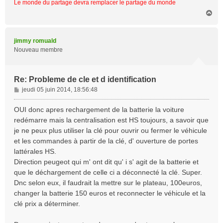
Le monde du partage devra remplacer le partage du monde
H
a
u
t
jimmy romuald
Nouveau membre
Re: Probleme de cle et d identification
M
jeudi 05 juin 2014, 18:56:48
e
s
OUI donc apres rechargement de la batterie la voiture
s
redémarre mais la centralisation est HS toujours, a savoir que
a
je ne peux plus utiliser la clé pour ouvrir ou fermer le véhicule
g
et les commandes à partir de la clé, d' ouverture de portes
e
lattérales HS.
Direction peugeot qui m' ont dit qu' i s' agit de la batterie et
que le déchargement de celle ci a déconnecté la clé. Super.
Dnc selon eux, il faudrait la mettre sur le plateau, 100euros,
changer la batterie 150 euros et reconnecter le véhicule et la
clé prix a déterminer.