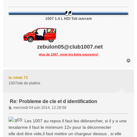
a
g
e
1007 1.4 L HDI Toit ouvrant
zebulon05@club1007.net
plus de 1007, reste les bons souvenirs!
H
a
u
t
la rotule 73
1007iste de platine
Re: Probleme de cle et d identification
M
mercredi 04 juin 2014, 12:28:58
e
s
Les 1007 au repos il faut les débrancher, si il y a une
s
texalarme il faut le minimum 12v pour la déconnecter
a
elle doit être vide,il faut mettre un chargeur dessus , si elle
g