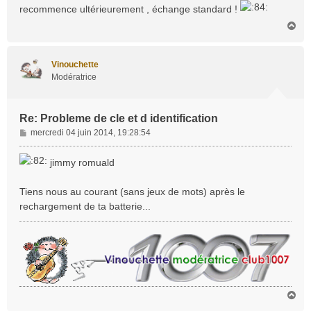
e
recommence ultérieurement , échange standard !
H
a
u
t
Vinouchette
Modératrice
Re: Probleme de cle et d identification
M
mercredi 04 juin 2014, 19:28:54
e
s
jimmy romuald
s
a
Tiens nous au courant (sans jeux de mots) après le
g
rechargement de ta batterie...
e
H
a