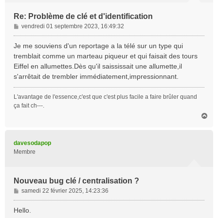
Re: Problème de clé et d'identification
M
vendredi 01 septembre 2023, 16:49:32
e
s
Je me souviens d'un reportage a la télé sur un type qui
s
tremblait comme un marteau piqueur et qui faisait des tours
a
Eiffel en allumettes.Dès qu'il saississait une allumette,il
g
s'arrêtait de trembler immédiatement,impressionnant.
e
L'avantage de l'essence,c'est que c'est plus facile a faire brûler quand
ça fait ch---.
H
a
u
t
davesodapop
Membre
Nouveau bug clé / centralisation ?
M
samedi 22 février 2025, 14:23:36
e
s
Hello.
s