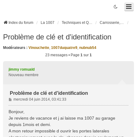
Index du forum
La 1007
Techniques et Questions
Carrosserie, électronique véhicule et habitacle
Problème de clé et d'identification
Modérateurs :
Vinouchette
,
1007duquatre9
,
nubnub54
23 messages • Page
1
sur
1
jimmy romuald
Nouveau membre
Problème de clé et d'identification
M
mercredi 04 juin 2014, 03:41:33
e
s
Bonjour,
s
Je reviens de vacance et j ai laisse ma 1007 au garage
a
depuis 1mois et demi.
g
A mon retour impossible d ouvrir les portes laterales
e