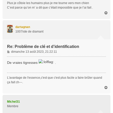
Plus je côtoie les humains plus je me tourne vers mon chien
C’est parce qu’on m’ a dit que c’était impossible que je l’ai fait .
H
a
u
t
dartagnan
1007iste de diamant
Re: Problème de clé et d'identification
M
dimanche 13 août 2023, 21:22:11
e
s
De vraies tigresses
.
s
a
g
L'avantage de l'essence,c'est que c'est plus facile a faire brûler quand
e
ça fait ch---.
H
a
u
t
Michel31
Membre