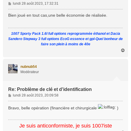
M
lundi 28 août 2023, 17:32:31
e
s
Bien joué en tout cas,une belle économie de réalisée.
s
a
g
1007 Sporty Pack 1.6l full options reprogrammée éthanol et Dacia
e
Sandero Stepway 3 full options EcoG essence et gpl-Quel bonheur de
faire son plein à moins de 40e
H
a
u
t
nubnub54
Modérateur
Re: Problème de clé et d'identification
M
lundi 28 août 2023, 20:09:58
e
s
Bravo, belle opération (financière et chirurgicale
)
s
a
g
Je suis anticonformiste, je suis 1007iste
e