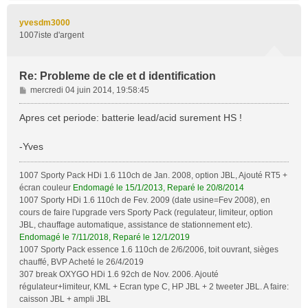
u
t
yvesdm3000
1007iste d'argent
Re: Probleme de cle et d identification
M
mercredi 04 juin 2014, 19:58:45
e
s
Apres cet periode: batterie lead/acid surement HS !
s
a
-Yves
g
e
1007 Sporty Pack HDi 1.6 110ch de Jan. 2008, option JBL, Ajouté RT5 +
écran couleur
Endomagé le 15/1/2013, Reparé le 20/8/2014
1007 Sporty HDi 1.6 110ch de Fev. 2009 (date usine=Fev 2008), en
cours de faire l'upgrade vers Sporty Pack (regulateur, limiteur, option
JBL, chauffage automatique, assistance de stationnement etc).
Endomagé le 7/11/2018, Reparé le 12/1/2019
1007 Sporty Pack essence 1.6 110ch de 2/6/2006, toit ouvrant, sièges
chauffé, BVP Acheté le 26/4/2019
307 break OXYGO HDi 1.6 92ch de Nov. 2006. Ajouté
régulateur+limiteur, KML + Ecran type C, HP JBL + 2 tweeter JBL. A faire:
caisson JBL + ampli JBL