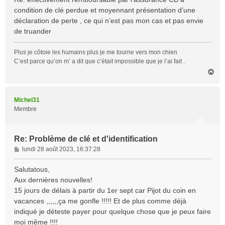
s
condition de clé perdue et moyennant présentation d’une
a
déclaration de perte , ce qui n’est pas mon cas et pas envie
g
de truander
e
Plus je côtoie les humains plus je me tourne vers mon chien
C’est parce qu’on m’ a dit que c’était impossible que je l’ai fait .
H
a
u
t
Michel31
Membre
Re: Problème de clé et d'identification
M
lundi 28 août 2023, 16:37:28
e
s
Salutatous,
s
Aux dernières nouvelles!
a
15 jours de délais à partir du 1er sept car Pijot du coin en
g
vacances ,,,,,,ça me gonfle !!!!! Et de plus comme déjà
e
indiqué je déteste payer pour quelque chose que je peux faire
moi même !!!!