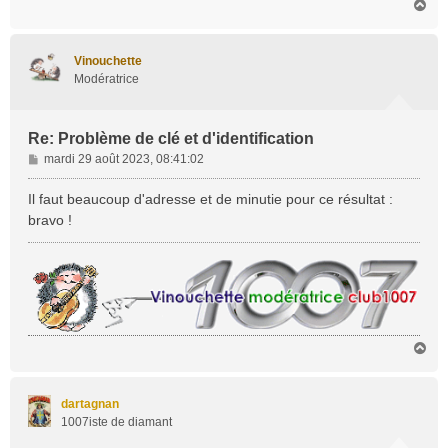
H
a
u
t
Vinouchette
Modératrice
Re: Problème de clé et d'identification
M
mardi 29 août 2023, 08:41:02
e
s
Il faut beaucoup d'adresse et de minutie pour ce résultat :
s
bravo !
a
g
e
H
a
u
t
dartagnan
1007iste de diamant