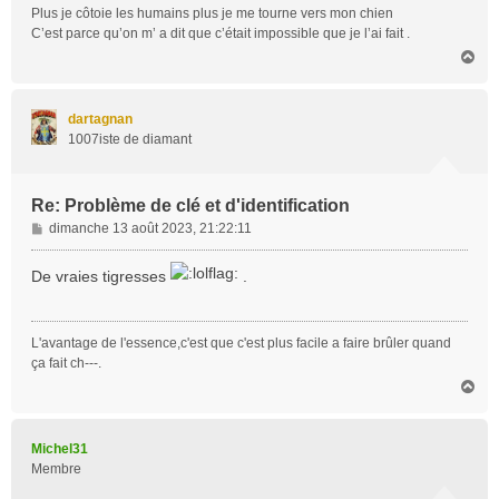
Plus je côtoie les humains plus je me tourne vers mon chien
C’est parce qu’on m’ a dit que c’était impossible que je l’ai fait .
H
a
u
t
dartagnan
1007iste de diamant
Re: Problème de clé et d'identification
M
dimanche 13 août 2023, 21:22:11
e
s
De vraies tigresses
.
s
a
g
L'avantage de l'essence,c'est que c'est plus facile a faire brûler quand
e
ça fait ch---.
H
a
u
t
Michel31
Membre