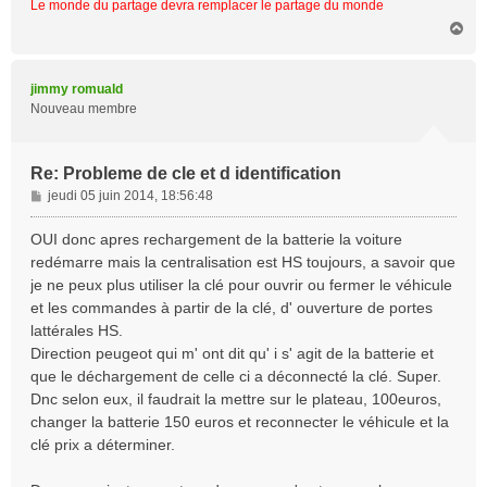
Le monde du partage devra remplacer le partage du monde
H
a
u
t
jimmy romuald
Nouveau membre
Re: Probleme de cle et d identification
M
jeudi 05 juin 2014, 18:56:48
e
s
OUI donc apres rechargement de la batterie la voiture
s
redémarre mais la centralisation est HS toujours, a savoir que
a
je ne peux plus utiliser la clé pour ouvrir ou fermer le véhicule
g
et les commandes à partir de la clé, d' ouverture de portes
e
lattérales HS.
Direction peugeot qui m' ont dit qu' i s' agit de la batterie et
que le déchargement de celle ci a déconnecté la clé. Super.
Dnc selon eux, il faudrait la mettre sur le plateau, 100euros,
changer la batterie 150 euros et reconnecter le véhicule et la
clé prix a déterminer.