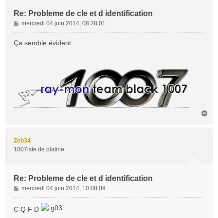
Re: Probleme de cle et d identification
M
mercredi 04 juin 2014, 08:28:01
e
s
Ça semble évident ..
s
a
g
e
H
a
u
t
Zeb34
1007iste de platine
Re: Probleme de cle et d identification
M
mercredi 04 juin 2014, 10:08:09
e
s
C Q F D
s