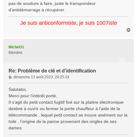
pas de soudure à faire, juste le transpondeur
d'antidémarrage à récupérer.
Je suis anticonformiste, je suis 1007iste
H
a
u
t
Michel31
Membre
Re: Problème de clé et d'identification
M
dimanche 13 août 2023, 20:25:24
e
s
Salutatoi,
s
Merci pour l’intérêt porté,
a
Il s’agit du petit contact fugitif fixé sur la platine électronique
g
destiné à ouvrir ou fermer la porte chauffeur à l’aide de la
e
télécommande , lequel petit contact se trouve aisément sur la
toile , l’origine de la panne provenant des ongles de ses
dames