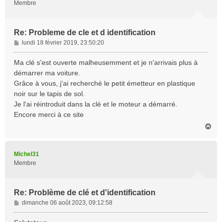
Membre
Re: Probleme de cle et d identification
M
lundi 18 février 2019, 23:50:20
e
s
Ma clé s'est ouverte malheusemment et je n'arrivais plus à
s
démarrer ma voiture.
a
Grâce à vous, j'ai recherché le petit émetteur en plastique
g
noir sur le tapis de sol.
e
Je l'ai réintroduit dans la clé et le moteur a démarré.
Encore merci à ce site
H
a
u
t
Michel31
Membre
Re: Problème de clé et d'identification
M
dimanche 06 août 2023, 09:12:58
e
s