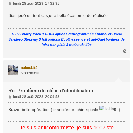
M
lundi 28 août 2023, 17:32:31
e
s
Bien joué en tout cas,une belle économie de réalisée.
s
a
g
1007 Sporty Pack 1.6l full options reprogrammée éthanol et Dacia
e
Sandero Stepway 3 full options EcoG essence et gpl-Quel bonheur de
faire son plein à moins de 40e
H
a
u
t
nubnub54
Modérateur
Re: Problème de clé et d'identification
M
lundi 28 août 2023, 20:09:58
e
s
Bravo, belle opération (financière et chirurgicale
)
s
a
g
Je suis anticonformiste, je suis 1007iste
e