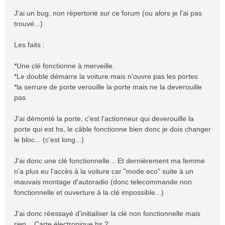
a
J'ai un bug, non répertorié sur ce forum (ou alors je l'ai pas
g
trouvé...)
e
Les faits :
*Une clé fonctionne à merveille.
*Le double démarre la voiture mais n'ouvre pas les portes
*la serrure de porte verouille la porte mais ne la deverouille
pas
J'ai démonté la porte, c'est l'actionneur qui deverouille la
porte qui est hs, le câble fonctionne bien donc je dois changer
le bloc... (c'est long...)
J'ai donc une clé fonctionnelle... Et dernièrement ma femme
n'a plus eu l'accès à la voiture car "mode eco" suite à un
mauvais montage d'autoradio (donc telecommande non
fonctionnelle et ouverture à la clé impossible...)
J'ai donc réessayé d'initialiser la clé non fonctionnelle mais
rien... Carte électronique hs ?