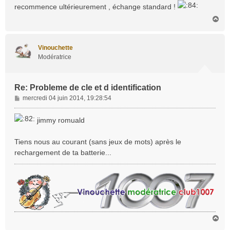
e
recommence ultérieurement , échange standard !
H
a
u
t
Vinouchette
Modératrice
Re: Probleme de cle et d identification
M
mercredi 04 juin 2014, 19:28:54
e
s
jimmy romuald
s
a
Tiens nous au courant (sans jeux de mots) après le
g
rechargement de ta batterie...
e
H
a