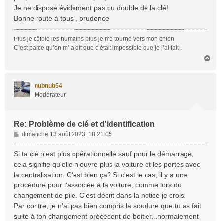
Je ne dispose évidement pas du double de la clé!
Bonne route à tous , prudence
Plus je côtoie les humains plus je me tourne vers mon chien
C’est parce qu’on m’ a dit que c’était impossible que je l’ai fait .
H
a
u
t
nubnub54
Modérateur
Re: Problème de clé et d'identification
M
dimanche 13 août 2023, 18:21:05
e
s
Si ta clé n'est plus opérationnelle sauf pour le démarrage,
s
cela signifie qu'elle n'ouvre plus la voiture et les portes avec
a
la centralisation. C'est bien ça? Si c'est le cas, il y a une
g
procédure pour l'associée à la voiture, comme lors du
e
changement de pile. C'est décrit dans la notice je crois.
Par contre, je n'ai pas bien compris la soudure que tu as fait
suite à ton changement précédent de boitier...normalement