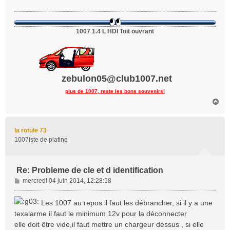
a
g
e
1007 1.4 L HDI Toit ouvrant
zebulon05@club1007.net
plus de 1007, reste les bons souvenirs!
H
a
u
t
la rotule 73
1007iste de platine
Re: Probleme de cle et d identification
M
mercredi 04 juin 2014, 12:28:58
e
s
Les 1007 au repos il faut les débrancher, si il y a une
s
texalarme il faut le minimum 12v pour la déconnecter
a
elle doit être vide,il faut mettre un chargeur dessus , si elle
g