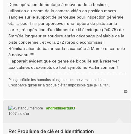
Donc opération démontage à nouveau de la bestiole,
utilisation du zoom de la camera vidéo en position macro
sanglée sur le support de perceuse pour inspection générale
et,,,,,, pour finir par apercevoir une rupture de piste sur la
carte , récupération d’un filament de fil électrique (2x0,75) de
5mm’de longueur et soudure après décapage préalable de la
piste concernée , et voilà 272 roros d’économisés !
Réinitialisation du bazar sur la cacahuète à Mamie et ça roule
à nouveau !!!!!
Il apparaît évident que ce genre de bidouille est à réserver
aux calmes et exempts de tout symptôme Parkinsonnien !
Plus je côtoie les humains plus je me tourne vers mon chien
C’est parce qu’on m’ a dit que c’était impossible que je l’ai fait .
H
a
u
t
androiduserdu03
1007iste d'or
Re: Problème de clé et d'identification