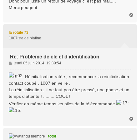
Donc pour juste un retour de voyage c' est pas mal.....
Merci peugeot .
H
a
u
t
la rotule 73
1007iste de platine
Re: Probleme de cle et d identification
M
jeudi 05 juin 2014, 19:39:54
e
s
Réinitialisation ratée , recommencer la réinitialisation
s
contact coupé , 1007 en veille ,
a
La réinitialisation : il ne faut pas être pressé, une phase et un
g
temps d'attente ! ......... COOL !
e
Vérifier en même temps les piles de la télécommande
H
a
u
t
totof