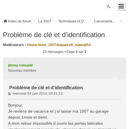
Index du forum
La 1007
Techniques et Questions
Carrosserie, électronique véhicule et habitacle
Problème de clé et d'identification
Modérateurs :
Vinouchette
,
1007duquatre9
,
nubnub54
23 messages • Page
1
sur
1
jimmy romuald
Nouveau membre
Problème de clé et d'identification
M
mercredi 04 juin 2014, 03:41:33
e
s
Bonjour,
s
Je reviens de vacance et j ai laisse ma 1007 au garage
a
depuis 1mois et demi.
g
A mon retour impossible d ouvrir les portes laterales
e