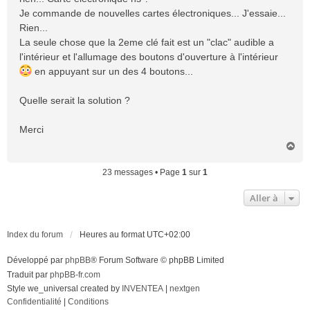
Je commande de nouvelles cartes électroniques... J'essaie...
Rien...
La seule chose que la 2eme clé fait est un "clac" audible a
l'intérieur et l'allumage des boutons d'ouverture à l'intérieur
en appuyant sur un des 4 boutons...
Quelle serait la solution ?
Merci
H
a
u
23 messages • Page
1
sur
1
t
Aller à
Index du forum
Heures au format
UTC+02:00
Développé par
phpBB
® Forum Software © phpBB Limited
Traduit par
phpBB-fr.com
Style we_universal created by
INVENTEA
|
nextgen
Confidentialité
|
Conditions