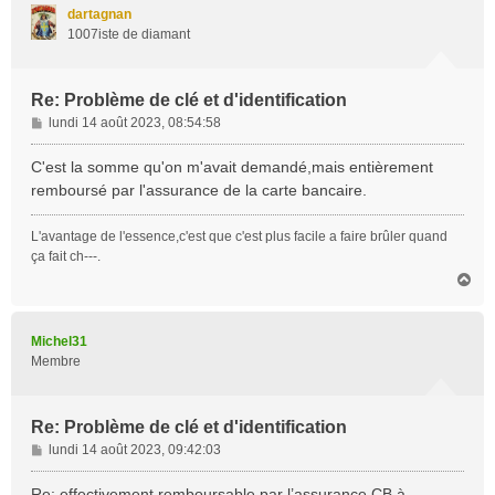
t
dartagnan
1007iste de diamant
Re: Problème de clé et d'identification
M
lundi 14 août 2023, 08:54:58
e
s
C'est la somme qu'on m'avait demandé,mais entièrement
s
remboursé par l'assurance de la carte bancaire.
a
g
L'avantage de l'essence,c'est que c'est plus facile a faire brûler quand
e
ça fait ch---.
H
a
u
t
Michel31
Membre
Re: Problème de clé et d'identification
M
lundi 14 août 2023, 09:42:03
e
s
Re: effectivement remboursable par l’assurance CB à