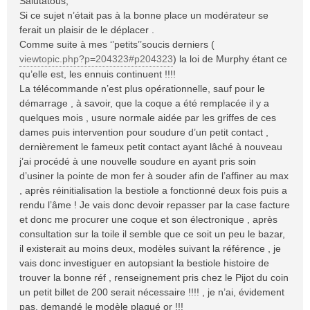
Salutatous,
s
Si ce sujet n’était pas à la bonne place un modérateur se
a
ferait un plaisir de le déplacer .
g
Comme suite à mes ‘’petits’’soucis derniers (
e
viewtopic.php?p=204323#p204323
) la loi de Murphy étant ce
qu’elle est, les ennuis continuent !!!!
La télécommande n’est plus opérationnelle, sauf pour le
démarrage , à savoir, que la coque a été remplacée il y a
quelques mois , usure normale aidée par les griffes de ces
dames puis intervention pour soudure d’un petit contact ,
dernièrement le fameux petit contact ayant lâché à nouveau
j’ai procédé à une nouvelle soudure en ayant pris soin
d’usiner la pointe de mon fer à souder afin de l’affiner au max
, après réinitialisation la bestiole a fonctionné deux fois puis a
rendu l’âme ! Je vais donc devoir repasser par la case facture
et donc me procurer une coque et son électronique , après
consultation sur la toile il semble que ce soit un peu le bazar,
il existerait au moins deux, modèles suivant la référence , je
vais donc investiguer en autopsiant la bestiole histoire de
trouver la bonne réf , renseignement pris chez le Pijot du coin
un petit billet de 200 serait nécessaire !!!! , je n’ai, évidement
pas, demandé le modèle plaqué or !!!