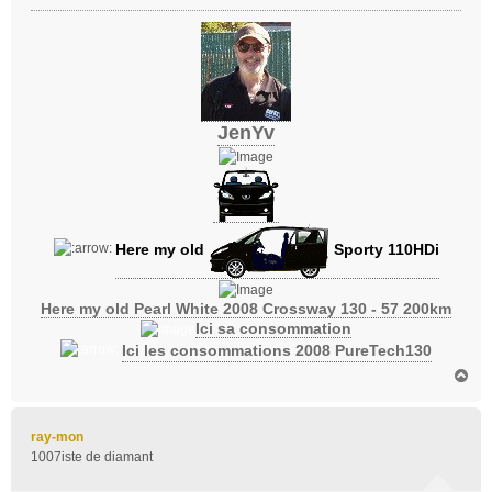
e
JenYv
Here my old
Sporty 110HDi
Here my old Pearl White 2008 Crossway 130 - 57 200km
Ici sa consommation
Ici les consommations 2008 PureTech130
H
a
u
t
ray-mon
1007iste de diamant