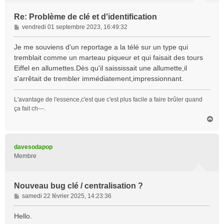
Re: Problème de clé et d'identification
M
vendredi 01 septembre 2023, 16:49:32
e
s
Je me souviens d'un reportage a la télé sur un type qui
s
tremblait comme un marteau piqueur et qui faisait des tours
a
Eiffel en allumettes.Dès qu'il saississait une allumette,il
g
s'arrêtait de trembler immédiatement,impressionnant.
e
L'avantage de l'essence,c'est que c'est plus facile a faire brûler quand
ça fait ch---.
H
a
u
t
davesodapop
Membre
Nouveau bug clé / centralisation ?
M
samedi 22 février 2025, 14:23:36
e
s
Hello.
s