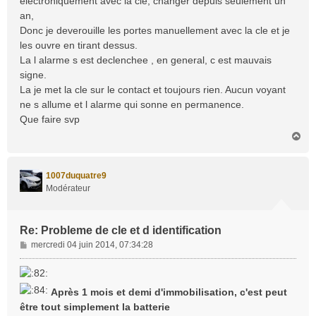
electroniquement avec la cle, changer depuis seulement un
an,
Donc je deverouille les portes manuellement avec la cle et je
les ouvre en tirant dessus.
La l alarme s est declenchee , en general, c est mauvais
signe.
La je met la cle sur le contact et toujours rien. Aucun voyant
ne s allume et l alarme qui sonne en permanence.
Que faire svp
H
a
u
t
1007duquatre9
Modérateur
Re: Probleme de cle et d identification
M
mercredi 04 juin 2014, 07:34:28
e
s
s
Après 1 mois et demi d'immobilisation, c'est peut
a
être tout simplement la batterie
g