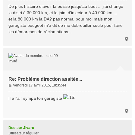
s
De plus histoire d'avoir la poisse jusqu'au bout ... j'ai changé
s
la distri à 30 000 km, et le joint d'injecteur à 40 000 km ...
a
et la 80 000 km la DA? pas normal pour moi mais mon
g
garagiste peugeot m'a dit de me débrouiller seule pour faire
e
les démarches de réclamations...
H
a
u
t
user99
Invité
Re: Problème direction assitée...
M
vendredi 17 avril 2015, 18:35:44
e
s
Il a l'air sympa ton garagiste
s
a
H
g
a
e
u
t
Docteur Jivaro
Utilisateur régulier