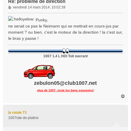
Re: problème de direction
M
vendredi 14 mars 2014, 10:02:39
e
s
Punky,
s
ne serait ce pas le Neimann qui se mettrait en cours-jus par
a
moment ? ou bien, c'est le moteur de la direction ! la c'est sur,
g
le bras y passe !
e
1007 1.4 L HDI Toit ouvrant
zebulon05@club1007.net
plus de 1007, reste les bons souvenirs!
H
a
u
t
la rotule 73
1007iste de platine