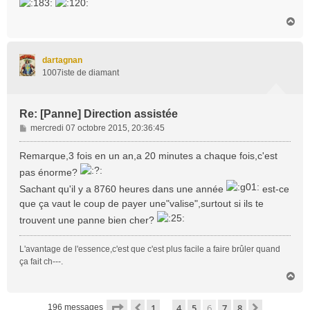
H
a
u
t
dartagnan
1007iste de diamant
Re: [Panne] Direction assistée
M
mercredi 07 octobre 2015, 20:36:45
e
s
Remarque,3 fois en un an,a 20 minutes a chaque fois,c'est
s
pas énorme?
a
Sachant qu'il y a 8760 heures dans une année
est-ce
g
e
que ça vaut le coup de payer une"valise",surtout si ils te
trouvent une panne bien cher?
L'avantage de l'essence,c'est que c'est plus facile a faire brûler quand
ça fait ch---.
H
a
u
Page
6
sur
8
1
4
5
6
7
8
Précédente
Suivante
196 messages
…
t