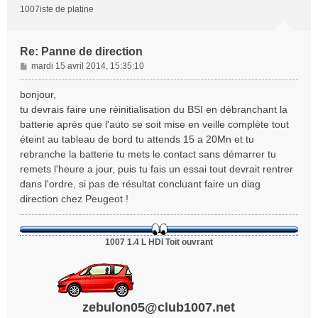
1007iste de platine
Re: Panne de direction
M
mardi 15 avril 2014, 15:35:10
e
s
bonjour,
s
tu devrais faire une réinitialisation du BSI en débranchant la
a
batterie après que l'auto se soit mise en veille complète tout
g
éteint au tableau de bord tu attends 15 a 20Mn et tu
e
rebranche la batterie tu mets le contact sans démarrer tu
remets l'heure a jour, puis tu fais un essai tout devrait rentrer
dans l'ordre, si pas de résultat concluant faire un diag
direction chez Peugeot !
1007 1.4 L HDI Toit ouvrant
zebulon05@club1007.net