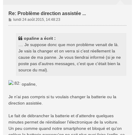
Re: Problème direction assistée ...
M
lundi 24 août 2015, 14:48:23
e
s
s
opaline a écrit :
a
.... Je suppose donc que mon problème venait de là.
g
Je vais la changer et on verra si c'est réellement la
e
cause de ma panne. Je vous tiendrai informé (si je ne
poste pas d'autres messages, c'est que c'était bien la
source du mal).
opaline,
Je n'ai pas compris si tu voulais changer la batterie ou la
direction assistée.
Le fait de débrancher la batterie et d'attendre quelques
minutes permet de réinitialiser l'électronique de la voiture.
Un peu comme quand notre smartphone et bloqué et qu'on
enlève la batterie parcequ'on ne sait plus quoi faire (enfin, ça