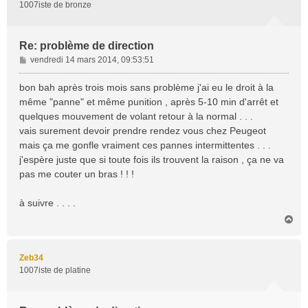
1007iste de bronze
Re: problème de direction
M
vendredi 14 mars 2014, 09:53:51
e
s
bon bah après trois mois sans problème j'ai eu le droit à la
s
même "panne" et même punition , après 5-10 min d'arrêt et
a
quelques mouvement de volant retour à la normal . . .
g
vais surement devoir prendre rendez vous chez Peugeot
e
mais ça me gonfle vraiment ces pannes intermittentes . . .
j'espère juste que si toute fois ils trouvent la raison , ça ne va
pas me couter un bras ! ! !
à suivre . . . .
H
a
u
t
Zeb34
1007iste de platine