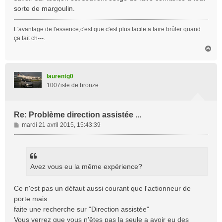
sorte de margoulin.
L'avantage de l'essence,c'est que c'est plus facile a faire brûler quand
ça fait ch---.
H
a
u
t
laurentg0
1007iste de bronze
Re: Problème direction assistée ...
M
mardi 21 avril 2015, 15:43:39
e
s
s
a
Avez vous eu la même expérience?
g
e
Ce n'est pas un défaut aussi courant que l'actionneur de
porte mais
faite une recherche sur "Direction assistée"
Vous verrez que vous n'êtes pas la seule a avoir eu des