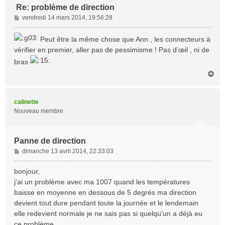
Re: problème de direction
M
vendredi 14 mars 2014, 19:56:28
e
s
Peut être la même chose que Ann , les connecteurs à
s
vérifier en premier, aller pas de pessimisme ! Pas d’œil , ni de
a
bras
g
e
H
a
u
t
calinette
Nouveau membre
Panne de direction
M
dimanche 13 avril 2014, 22:33:03
e
s
bonjour,
s
j'ai un problème avec ma 1007 quand les températures
a
baisse en moyenne en dessous de 5 degrés ma direction
g
devient tout dure pendant toute la journée et le lendemain
e
elle redevient normale je ne sais pas si quelqu'un a déjà eu
ce problème