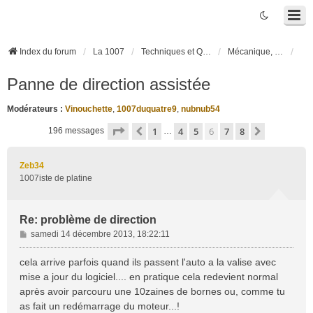
Index du forum
La 1007
Techniques et Questions
Mécanique, liaison au sol et pneumatiques
Panne de direction assistée
Modérateurs :
Vinouchette
,
1007duquatre9
,
nubnub54
Page
6
sur
8
1
4
5
6
7
8
Précédente
Suivante
196 messages
…
Zeb34
1007iste de platine
Re: problème de direction
M
samedi 14 décembre 2013, 18:22:11
e
s
cela arrive parfois quand ils passent l'auto a la valise avec
s
mise a jour du logiciel.... en pratique cela redevient normal
a
après avoir parcouru une 10zaines de bornes ou, comme tu
g
as fait un redémarrage du moteur...!
e