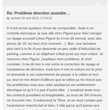
Re: Problème direction assistée ...
M
samedi 18 avril 2015, 17:54:22
e
s
Il m'est arrivé quelque chose de comparable. Suite à un
s
contrôle technique, je suis allé chez Pigeot pour faire corriger
a
un ripage excessif (chez Pigeot ils m'ont dit normal, avec des
g
pneus de 16' au bout d'un moment…). Bon, une semaine
e
plus tard à la fin d'une descente un peu raide d'hélicoïdal de
parking, comme si un éléphant s'était posé sur mon volant. Je
retourne chez Pigeot, j'explique mon problème, le chef
constate, il me dit rien à voir entre la correction de ripage et
l'assistance de direction, mais bon il met la voiture sur le pont
et demande à son subordonné de passer à la valise et tout
ça, tout en me disant d'ailleurs que la valise ça ne résout pas
les problèmes mais que cette assistance est entièrement
électrique et qu'il n'a pas d'autre idée . L'employé teste tous
les contacts possibles et imaginables, au bout de 3/4 d'heure,
ne trouvant rien, il redescend la Titine, et se rend compte que
l'assistance marche bel et bien, il râle parce qu'il pense que