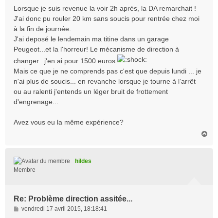
Lorsque je suis revenue la voir 2h après, la DA remarchait !
J'ai donc pu rouler 20 km sans soucis pour rentrée chez moi
à la fin de journée.
J'ai deposé le lendemain ma titine dans un garage
Peugeot...et la l'horreur! Le mécanisme de direction à
changer...j'en ai pour 1500 euros
...
Mais ce que je ne comprends pas c'est que depuis lundi ... je
n'ai plus de soucis... en revanche lorsque je tourne à l’arrêt
ou au ralenti j'entends un léger bruit de frottement
d'engrenage...
Avez vous eu la même expérience?
H
a
u
t
hildes
Membre
Re: Problème direction assitée...
M
vendredi 17 avril 2015, 18:18:41
e