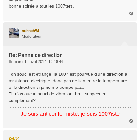
bonne soirée a tout les 1007ters.
H
a
u
t
nubnub54
Modérateur
Re: Panne de direction
M
mardi 15 avril 2014, 12:10:46
e
s
Ton souci est étrange, la 1007 est pourvue d'une direction à
s
assistance électrique, donc pas de lien entre la température
a
et la direction si je ne me trompe pas...
g
Tu n'as aucun souci de vibration, bruit suspect en
e
complément?
Je suis anticonformiste, je suis 1007iste
H
a
u
t
Zeb34