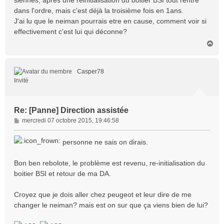
e
dans l'ordre, mais c'est déjà la troisième fois en 1ans.
J'ai lu que le neiman pourrais etre en cause, comment voir si
effectivement c'est lui qui déconne?
H
a
u
t
Casper78
Invité
Re: [Panne] Direction assistée
M
mercredi 07 octobre 2015, 19:46:58
e
s
personne ne sais on dirais.
s
a
Bon ben rebolote, le problème est revenu, re-initialisation du
g
boitier BSI et retour de ma DA.
e
Croyez que je dois aller chez peugeot et leur dire de me
changer le neiman? mais est on sur que ça viens bien de lui?