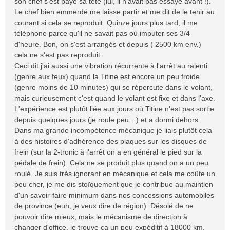
son chef s'est payé sa tête (lui, il n'avait pas essayé avant !).
Le chef bien emmerdé me laisse partir et me dit de le tenir au
courant si cela se reproduit. Quinze jours plus tard, il me
téléphone parce qu'il ne savait pas où imputer ses 3/4
d'heure. Bon, on s'est arrangés et depuis ( 2500 km env.)
cela ne s'est pas reproduit.
Ceci dit j'ai aussi une vibration récurrente à l'arrêt au ralenti
(genre aux feux) quand la Titine est encore un peu froide
(genre moins de 10 minutes) qui se répercute dans le volant,
mais curieusement c'est quand le volant est fixe et dans l'axe.
L'expérience est plutôt liée aux jours où Titine n'est pas sortie
depuis quelques jours (je roule peu…) et a dormi dehors.
Dans ma grande incompétence mécanique je liais plutôt cela
à des histoires d'adhérence des plaques sur les disques de
frein (sur la 2-tronic à l'arrêt on a en général le pied sur la
pédale de frein). Cela ne se produit plus quand on a un peu
roulé. Je suis très ignorant en mécanique et cela me coûte un
peu cher, je me dis stoïquement que je contribue au maintien
d'un savoir-faire minimum dans nos concessions automobiles
de province (euh, je veux dire de région). Désolé de ne
pouvoir dire mieux, mais le mécanisme de direction à
changer d'office, je trouve ça un peu expéditif à 18000 km.