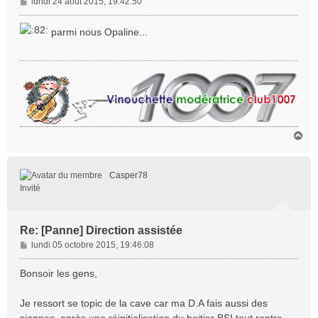
M
lundi 24 août 2015, 19:42:50
e
s
parmi nous Opaline...
s
a
g
e
H
a
u
t
Casper78
Invité
Re: [Panne] Direction assistée
M
lundi 05 octobre 2015, 19:46:08
e
s
Bonsoir les gens,
s
a
Je ressort se topic de la cave car ma D.A fais aussi des
g
siennes, après une réinitialisation du boitier BSI tout rentre