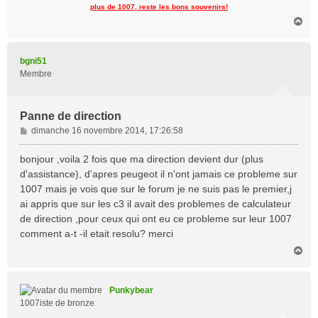
plus de 1007, reste les bons souvenirs!
H
a
u
t
bgni51
Membre
Panne de direction
M
dimanche 16 novembre 2014, 17:26:58
e
s
bonjour ,voila 2 fois que ma direction devient dur (plus
s
d'assistance), d'apres peugeot il n'ont jamais ce probleme sur
a
1007 mais je vois que sur le forum je ne suis pas le premier,j
g
ai appris que sur les c3 il avait des problemes de calculateur
e
de direction ,pour ceux qui ont eu ce probleme sur leur 1007
comment a-t -il etait resolu? merci
H
a
u
t
Punkybear
1007iste de bronze