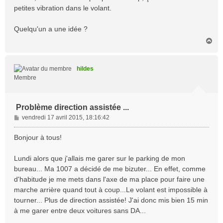
petites vibration dans le volant.
Quelqu'un a une idée ?
H
a
u
t
hildes
Membre
Problème direction assistée ...
M
vendredi 17 avril 2015, 18:16:42
e
s
Bonjour à tous!
s
a
Lundi alors que j'allais me garer sur le parking de mon
g
bureau... Ma 1007 a décidé de me bizuter... En effet, comme
e
d'habitude je me mets dans l'axe de ma place pour faire une
marche arrière quand tout à coup...Le volant est impossible à
tourner... Plus de direction assistée! J'ai donc mis bien 15 min
à me garer entre deux voitures sans DA...