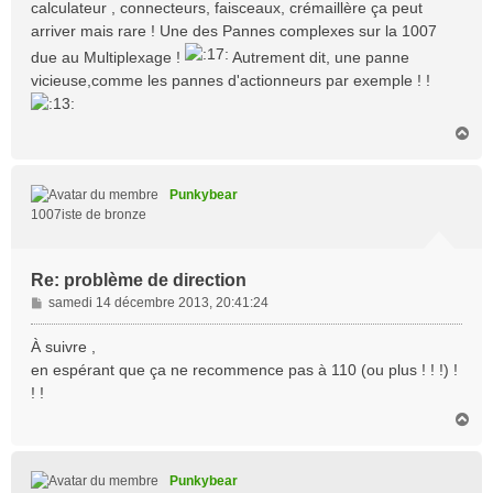
calculateur , connecteurs, faisceaux, crémaillère ça peut
a
arriver mais rare ! Une des Pannes complexes sur la 1007
g
e
due au Multiplexage !
Autrement dit, une panne
vicieuse,comme les pannes d'actionneurs par exemple ! !
H
a
u
t
Punkybear
1007iste de bronze
Re: problème de direction
M
samedi 14 décembre 2013, 20:41:24
e
s
À suivre ,
s
en espérant que ça ne recommence pas à 110 (ou plus ! ! !) !
a
! !
g
H
e
a
u
t
Punkybear