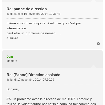
Re: panne de direction
M
dimanche 16 novembre 2014, 19:31:48
e
s
même souci mais toujours résolut vu que c'est par
s
intermittence . . .
a
peut être un problème de neman . . .
g
à suivre . . .
e
H
a
u
t
Dom
Membre
Re: [Panne] Direction assistée
M
lundi 17 novembre 2014, 07:50:29
e
s
Bonjour,
s
a
J'ai un problème avec la direction de ma 1007. Lorsque je
g
tourne, le volant tourne par petits a coup, ça fait comme des
e