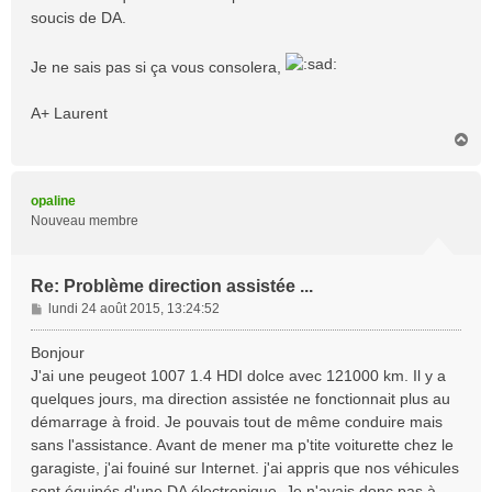
soucis de DA.
Je ne sais pas si ça vous consolera,
A+ Laurent
H
a
u
t
opaline
Nouveau membre
Re: Problème direction assistée ...
M
lundi 24 août 2015, 13:24:52
e
s
Bonjour
s
J'ai une peugeot 1007 1.4 HDI dolce avec 121000 km. Il y a
a
quelques jours, ma direction assistée ne fonctionnait plus au
g
démarrage à froid. Je pouvais tout de même conduire mais
e
sans l'assistance. Avant de mener ma p'tite voiturette chez le
garagiste, j'ai fouiné sur Internet. j'ai appris que nos véhicules
sont équipés d'une DA électronique. Je n'avais donc pas à