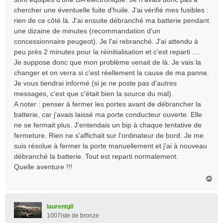
chercher une éventuelle fuite d'huile. J'ai vérifié mes fusibles :
rien de ce côté là. J'ai ensuite débranché ma batterie pendant
une dizaine de minutes (recommandation d'un
concessionnaire peugeot). Je l'ai rebranché. J'ai attendu à
peu près 2 minutes pour la réinitialisation et c'est reparti ....
Je suppose donc que mon problème venait de là. Je vais la
changer et on verra si c'est réellement la cause de ma panne.
Je vous tiendrai informé (si je ne poste pas d'autres
messages, c'est que c'était bien la source du mal).
A noter : penser à fermer les portes avant de débrancher la
batterie, car j'avais laissé ma porte conducteur ouverte. Elle
ne se fermait plus. J'entendais un bip à chaque tentative de
fermeture. Rien ne s'affichait sur l'ordinateur de bord. Je me
suis résolue à fermer la porte manuellement et j'ai à nouveau
débranché la batterie. Tout est reparti normalement.
Quelle aventure !!!
H
a
u
t
laurentg0
1007iste de bronze