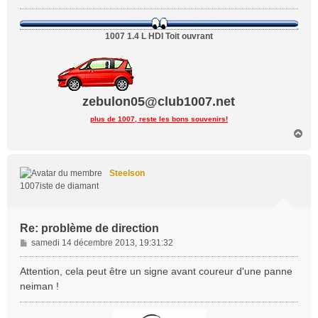
1007 1.4 L HDI Toit ouvrant
zebulon05@club1007.net
plus de 1007, reste les bons souvenirs!
H
a
u
t
Steelson
1007iste de diamant
Re: problème de direction
M
samedi 14 décembre 2013, 19:31:32
e
s
Attention, cela peut être un signe avant coureur d'une panne
s
neiman !
a
g