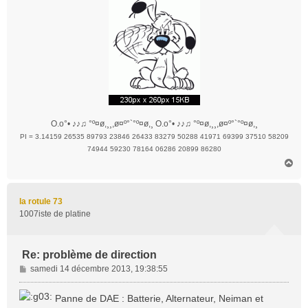
e
O.o°• ♪♪♫ °º¤ø,¸¸,ø¤º°`°º¤ø,¸ O.o°• ♪♪♫ °º¤ø,¸¸,ø¤º°`°º¤ø,¸
PI = 3.14159 26535 89793 23846 26433 83279 50288 41971 69399 37510 58209
74944 59230 78164 06286 20899 86280
H
a
u
t
la rotule 73
1007iste de platine
Re: problème de direction
M
samedi 14 décembre 2013, 19:38:55
e
s
Panne de DAE : Batterie, Alternateur, Neiman et
s