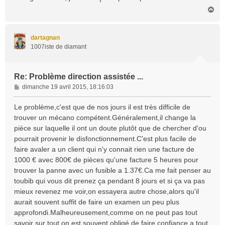
H
a
u
t
dartagnan
1007iste de diamant
Re: Problème direction assistée ...
M
dimanche 19 avril 2015, 18:16:03
e
s
Le problème,c'est que de nos jours il est très difficile de
s
trouver un mécano compétent.Généralement,il change la
a
pièce sur laquelle il ont un doute plutôt que de chercher d'ou
g
pourrait provenir le disfonctionnement.C'est plus facile de
e
faire avaler a un client qui n'y connait rien une facture de
1000 € avec 800€ de pièces qu'une facture 5 heures pour
trouver la panne avec un fusible a 1.37€.Ca me fait penser au
toubib qui vous dit prenez ça pendant 8 jours et si ça va pas
mieux revenez me voir,on essayera autre chose,alors qu'il
aurait souvent suffit de faire un examen un peu plus
approfondi.Malheureusement,comme on ne peut pas tout
savoir sur tout,on est souvent obligé de faire confiance a tout