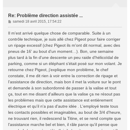
Re: Problème direction assistée ...
M
samedi 18 avril 2015, 17:54:22
e
s
Il m'est arrivé quelque chose de comparable. Suite à un
s
contrôle technique, je suis allé chez Pigeot pour faire corriger
a
un ripage excessif (chez Pigeot ils m'ont dit normal, avec des
g
pneus de 16' au bout d'un moment…). Bon, une semaine
e
plus tard à la fin d'une descente un peu raide d'hélicoïdal de
parking, comme si un éléphant s'était posé sur mon volant. Je
retourne chez Pigeot, j'explique mon problème, le chef
constate, il me dit rien à voir entre la correction de ripage et
l'assistance de direction, mais bon il met la voiture sur le pont
et demande à son subordonné de passer à la valise et tout
ça, tout en me disant d'ailleurs que la valise ça ne résout pas
les problèmes mais que cette assistance est entièrement
électrique et qu'il n'a pas d'autre idée . L'employé teste tous
les contacts possibles et imaginables, au bout de 3/4 d'heure,
ne trouvant rien, il redescend la Titine, et se rend compte que
l'assistance marche bel et bien, il râle parce qu'il pense que