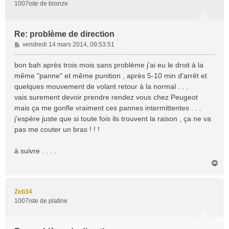
1007iste de bronze
Re: problème de direction
M
vendredi 14 mars 2014, 09:53:51
e
s
bon bah après trois mois sans problème j'ai eu le droit à la
s
même "panne" et même punition , après 5-10 min d'arrêt et
a
quelques mouvement de volant retour à la normal . . .
g
vais surement devoir prendre rendez vous chez Peugeot
e
mais ça me gonfle vraiment ces pannes intermittentes . . .
j'espère juste que si toute fois ils trouvent la raison , ça ne va
pas me couter un bras ! ! !
à suivre . . . .
H
a
u
t
Zeb34
1007iste de platine