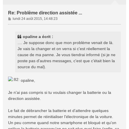
Re: Problème direction assistée ...
M
lundi 24 août 2015, 14:48:23
e
s
s
opaline a écrit :
a
.... Je suppose donc que mon problème venait de là.
g
Je vais la changer et on verra si c'est réellement la
e
cause de ma panne. Je vous tiendrai informé (si je ne
poste pas d'autres messages, c'est que c'était bien la
source du mal).
opaline,
Je n'ai pas compris si tu voulais changer la batterie ou la
direction assistée.
Le fait de débrancher la batterie et d'attendre quelques
minutes permet de réinitialiser l'électronique de la voiture.
Un peu comme quand notre smartphone et bloqué et qu'on
enlève la batterie parcequ'on ne sait plus quoi faire (enfin, ça