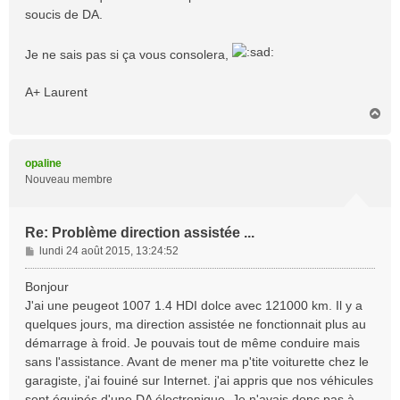
soucis de DA.
Je ne sais pas si ça vous consolera,
A+ Laurent
H
a
u
t
opaline
Nouveau membre
Re: Problème direction assistée ...
M
lundi 24 août 2015, 13:24:52
e
s
Bonjour
s
J'ai une peugeot 1007 1.4 HDI dolce avec 121000 km. Il y a
a
quelques jours, ma direction assistée ne fonctionnait plus au
g
démarrage à froid. Je pouvais tout de même conduire mais
e
sans l'assistance. Avant de mener ma p'tite voiturette chez le
garagiste, j'ai fouiné sur Internet. j'ai appris que nos véhicules
sont équipés d'une DA électronique. Je n'avais donc pas à