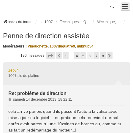
Index du forum
La 1007
Techniques et Questions
Mécanique, liaison au sol et pneumatiques
Panne de direction assistée
Modérateurs :
Vinouchette
,
1007duquatre9
,
nubnub54
Page
6
sur
8
1
4
5
6
7
8
Précédente
Suivante
196 messages
…
Zeb34
1007iste de platine
Re: problème de direction
M
samedi 14 décembre 2013, 18:22:11
e
s
cela arrive parfois quand ils passent l'auto a la valise avec
s
mise a jour du logiciel.... en pratique cela redevient normal
a
après avoir parcouru une 10zaines de bornes ou, comme tu
g
as fait un redémarrage du moteur...!
e