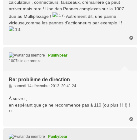
calculateur , connecteurs, faisceaux, crémaillère ça peut
a
arriver mais rare ! Une des Pannes complexes sur la 1007
g
e
due au Multiplexage !
Autrement dit, une panne
vicieuse,comme les pannes d'actionneurs par exemple ! !
H
a
u
t
Punkybear
1007iste de bronze
Re: problème de direction
M
samedi 14 décembre 2013, 20:41:24
e
s
À suivre ,
s
en espérant que ça ne recommence pas à 110 (ou plus ! ! !) !
a
! !
g
H
e
a
u
t
Punkybear