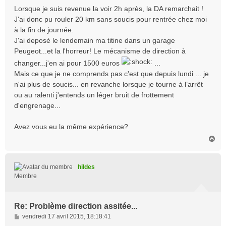
Lorsque je suis revenue la voir 2h après, la DA remarchait !
J'ai donc pu rouler 20 km sans soucis pour rentrée chez moi
à la fin de journée.
J'ai deposé le lendemain ma titine dans un garage
Peugeot...et la l'horreur! Le mécanisme de direction à
changer...j'en ai pour 1500 euros
...
Mais ce que je ne comprends pas c'est que depuis lundi ... je
n'ai plus de soucis... en revanche lorsque je tourne à l’arrêt
ou au ralenti j'entends un léger bruit de frottement
d'engrenage...
Avez vous eu la même expérience?
H
a
u
t
hildes
Membre
Re: Problème direction assitée...
M
vendredi 17 avril 2015, 18:18:41
e