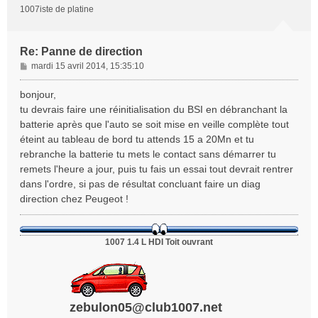
1007iste de platine
Re: Panne de direction
M
mardi 15 avril 2014, 15:35:10
e
s
bonjour,
s
tu devrais faire une réinitialisation du BSI en débranchant la
a
batterie après que l'auto se soit mise en veille complète tout
g
éteint au tableau de bord tu attends 15 a 20Mn et tu
e
rebranche la batterie tu mets le contact sans démarrer tu
remets l'heure a jour, puis tu fais un essai tout devrait rentrer
dans l'ordre, si pas de résultat concluant faire un diag
direction chez Peugeot !
1007 1.4 L HDI Toit ouvrant
zebulon05@club1007.net