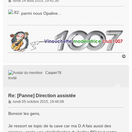
M
lundi 24 août 2015, 19:42:50
e
s
parmi nous Opaline...
s
a
g
e
H
a
u
t
Casper78
Invité
Re: [Panne] Direction assistée
M
lundi 05 octobre 2015, 19:46:08
e
s
Bonsoir les gens,
s
a
Je ressort se topic de la cave car ma D.A fais aussi des
g
siennes, après une réinitialisation du boitier BSI tout rentre