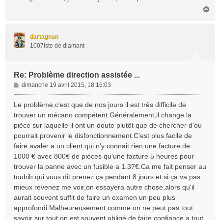
H
a
u
t
dartagnan
1007iste de diamant
Re: Problème direction assistée ...
M
dimanche 19 avril 2015, 18:16:03
e
s
Le problème,c'est que de nos jours il est très difficile de
s
trouver un mécano compétent.Généralement,il change la
a
pièce sur laquelle il ont un doute plutôt que de chercher d'ou
g
pourrait provenir le disfonctionnement.C'est plus facile de
e
faire avaler a un client qui n'y connait rien une facture de
1000 € avec 800€ de pièces qu'une facture 5 heures pour
trouver la panne avec un fusible a 1.37€.Ca me fait penser au
toubib qui vous dit prenez ça pendant 8 jours et si ça va pas
mieux revenez me voir,on essayera autre chose,alors qu'il
aurait souvent suffit de faire un examen un peu plus
approfondi.Malheureusement,comme on ne peut pas tout
savoir sur tout,on est souvent obligé de faire confiance a tout