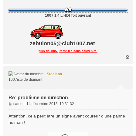
1007 1.4 L HDI Toit ouvrant
zebulon05@club1007.net
plus de 1007, reste les bons souvenirs!
H
a
u
t
Steelson
1007iste de diamant
Re: problème de direction
M
samedi 14 décembre 2013, 19:31:32
e
s
Attention, cela peut être un signe avant coureur d'une panne
s
neiman !
a
g