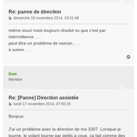
Re: panne de direction
M
dimanche 16 novembre 2014, 19:31:48
e
s
même souci mais toujours résolut vu que c'est par
s
intermittence . . .
a
peut être un problème de neman . . .
g
à suivre . . .
e
H
a
u
t
Dom
Membre
Re: [Panne] Direction assistée
M
lundi 17 novembre 2014, 07:50:29
e
s
Bonjour,
s
a
J'ai un problème avec la direction de ma 1007. Lorsque je
g
tourne, le volant tourne par petits a coup, ça fait comme des
e