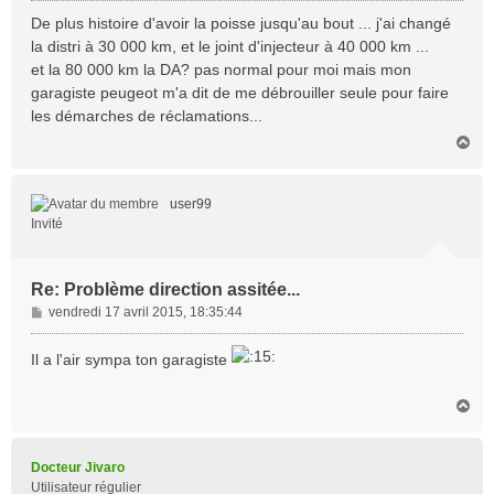
s
De plus histoire d'avoir la poisse jusqu'au bout ... j'ai changé
s
la distri à 30 000 km, et le joint d'injecteur à 40 000 km ...
a
et la 80 000 km la DA? pas normal pour moi mais mon
g
garagiste peugeot m'a dit de me débrouiller seule pour faire
e
les démarches de réclamations...
H
a
u
t
user99
Invité
Re: Problème direction assitée...
M
vendredi 17 avril 2015, 18:35:44
e
s
Il a l'air sympa ton garagiste
s
a
H
g
a
e
u
t
Docteur Jivaro
Utilisateur régulier