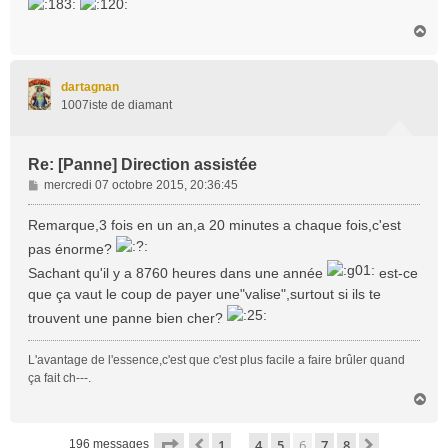
H
a
u
t
dartagnan
1007iste de diamant
Re: [Panne] Direction assistée
M
mercredi 07 octobre 2015, 20:36:45
e
s
Remarque,3 fois en un an,a 20 minutes a chaque fois,c'est
s
pas énorme?
a
Sachant qu'il y a 8760 heures dans une année
est-ce
g
e
que ça vaut le coup de payer une"valise",surtout si ils te
trouvent une panne bien cher?
L'avantage de l'essence,c'est que c'est plus facile a faire brûler quand
ça fait ch---.
H
a
u
Page
6
sur
8
1
4
5
6
7
8
Précédente
Suivante
196 messages
…
t