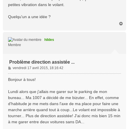
petites vibration dans le volant.
Quelqu'un a une idée ?
H
a
u
t
hildes
Membre
Problème direction assistée ...
M
vendredi 17 avril 2015, 18:16:42
e
s
Bonjour à tous!
s
a
Lundi alors que j'allais me garer sur le parking de mon
g
bureau... Ma 1007 a décidé de me bizuter... En effet, comme
e
d'habitude je me mets dans l'axe de ma place pour faire une
marche arrière quand tout à coup...Le volant est impossible à
tourner... Plus de direction assistée! J'ai donc mis bien 15 min
à me garer entre deux voitures sans DA...