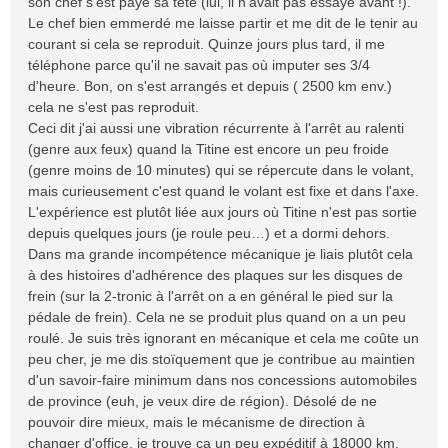
son chef s'est payé sa tête (lui, il n'avait pas essayé avant !).
Le chef bien emmerdé me laisse partir et me dit de le tenir au
courant si cela se reproduit. Quinze jours plus tard, il me
téléphone parce qu'il ne savait pas où imputer ses 3/4
d'heure. Bon, on s'est arrangés et depuis ( 2500 km env.)
cela ne s'est pas reproduit.
Ceci dit j'ai aussi une vibration récurrente à l'arrêt au ralenti
(genre aux feux) quand la Titine est encore un peu froide
(genre moins de 10 minutes) qui se répercute dans le volant,
mais curieusement c'est quand le volant est fixe et dans l'axe.
L'expérience est plutôt liée aux jours où Titine n'est pas sortie
depuis quelques jours (je roule peu…) et a dormi dehors.
Dans ma grande incompétence mécanique je liais plutôt cela
à des histoires d'adhérence des plaques sur les disques de
frein (sur la 2-tronic à l'arrêt on a en général le pied sur la
pédale de frein). Cela ne se produit plus quand on a un peu
roulé. Je suis très ignorant en mécanique et cela me coûte un
peu cher, je me dis stoïquement que je contribue au maintien
d'un savoir-faire minimum dans nos concessions automobiles
de province (euh, je veux dire de région). Désolé de ne
pouvoir dire mieux, mais le mécanisme de direction à
changer d'office, je trouve ça un peu expéditif à 18000 km.