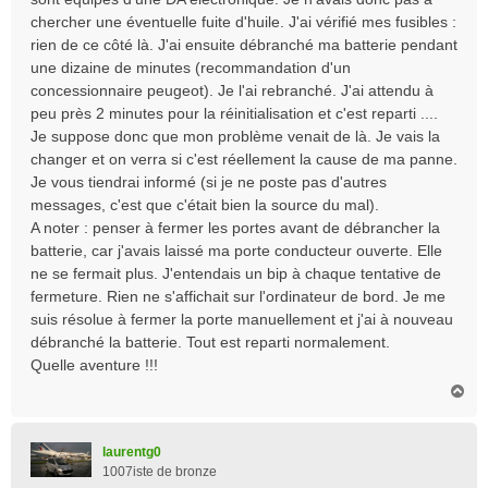
chercher une éventuelle fuite d'huile. J'ai vérifié mes fusibles :
rien de ce côté là. J'ai ensuite débranché ma batterie pendant
une dizaine de minutes (recommandation d'un
concessionnaire peugeot). Je l'ai rebranché. J'ai attendu à
peu près 2 minutes pour la réinitialisation et c'est reparti ....
Je suppose donc que mon problème venait de là. Je vais la
changer et on verra si c'est réellement la cause de ma panne.
Je vous tiendrai informé (si je ne poste pas d'autres
messages, c'est que c'était bien la source du mal).
A noter : penser à fermer les portes avant de débrancher la
batterie, car j'avais laissé ma porte conducteur ouverte. Elle
ne se fermait plus. J'entendais un bip à chaque tentative de
fermeture. Rien ne s'affichait sur l'ordinateur de bord. Je me
suis résolue à fermer la porte manuellement et j'ai à nouveau
débranché la batterie. Tout est reparti normalement.
Quelle aventure !!!
H
a
u
t
laurentg0
1007iste de bronze