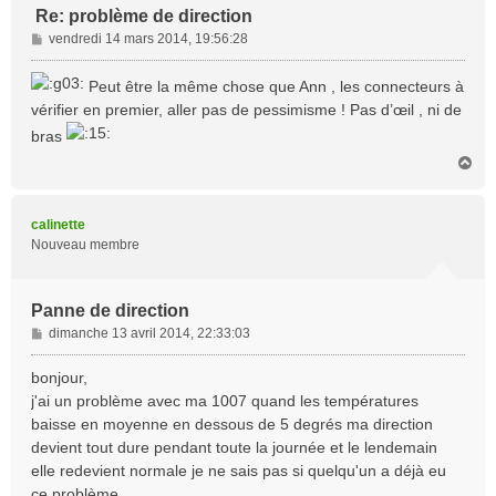
Re: problème de direction
M
vendredi 14 mars 2014, 19:56:28
e
s
Peut être la même chose que Ann , les connecteurs à
s
vérifier en premier, aller pas de pessimisme ! Pas d’œil , ni de
a
bras
g
e
H
a
u
t
calinette
Nouveau membre
Panne de direction
M
dimanche 13 avril 2014, 22:33:03
e
s
bonjour,
s
j'ai un problème avec ma 1007 quand les températures
a
baisse en moyenne en dessous de 5 degrés ma direction
g
devient tout dure pendant toute la journée et le lendemain
e
elle redevient normale je ne sais pas si quelqu'un a déjà eu
ce problème