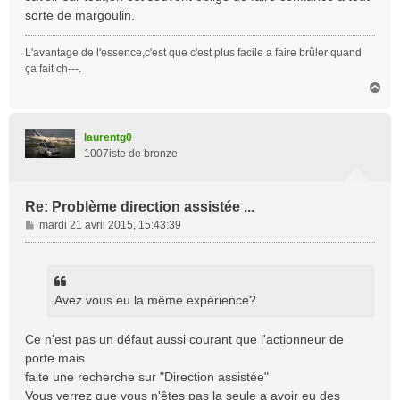
sorte de margoulin.
L'avantage de l'essence,c'est que c'est plus facile a faire brûler quand
ça fait ch---.
H
a
u
t
laurentg0
1007iste de bronze
Re: Problème direction assistée ...
M
mardi 21 avril 2015, 15:43:39
e
s
s
a
Avez vous eu la même expérience?
g
e
Ce n'est pas un défaut aussi courant que l'actionneur de
porte mais
faite une recherche sur "Direction assistée"
Vous verrez que vous n'êtes pas la seule a avoir eu des