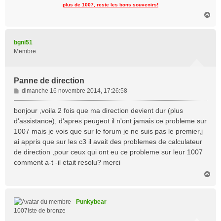
plus de 1007, reste les bons souvenirs!
H
a
u
t
bgni51
Membre
Panne de direction
M
dimanche 16 novembre 2014, 17:26:58
e
s
bonjour ,voila 2 fois que ma direction devient dur (plus
s
d'assistance), d'apres peugeot il n'ont jamais ce probleme sur
a
1007 mais je vois que sur le forum je ne suis pas le premier,j
g
ai appris que sur les c3 il avait des problemes de calculateur
e
de direction ,pour ceux qui ont eu ce probleme sur leur 1007
comment a-t -il etait resolu? merci
H
a
u
t
Punkybear
1007iste de bronze