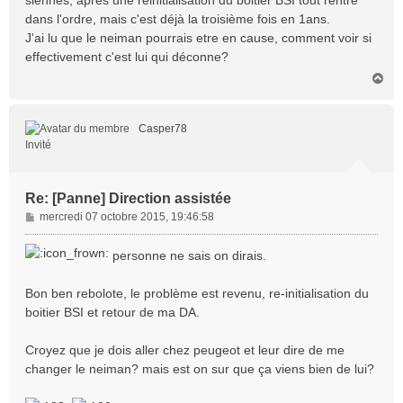
e
dans l'ordre, mais c'est déjà la troisième fois en 1ans.
J'ai lu que le neiman pourrais etre en cause, comment voir si
effectivement c'est lui qui déconne?
H
a
u
t
Casper78
Invité
Re: [Panne] Direction assistée
M
mercredi 07 octobre 2015, 19:46:58
e
s
personne ne sais on dirais.
s
a
Bon ben rebolote, le problème est revenu, re-initialisation du
g
boitier BSI et retour de ma DA.
e
Croyez que je dois aller chez peugeot et leur dire de me
changer le neiman? mais est on sur que ça viens bien de lui?