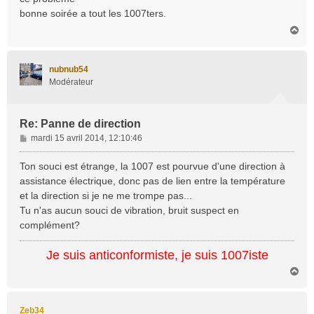
bonne soirée a tout les 1007ters.
H
a
u
t
nubnub54
Modérateur
Re: Panne de direction
M
mardi 15 avril 2014, 12:10:46
e
s
Ton souci est étrange, la 1007 est pourvue d'une direction à
s
assistance électrique, donc pas de lien entre la température
a
et la direction si je ne me trompe pas...
g
Tu n'as aucun souci de vibration, bruit suspect en
e
complément?
Je suis anticonformiste, je suis 1007iste
H
a
u
t
Zeb34