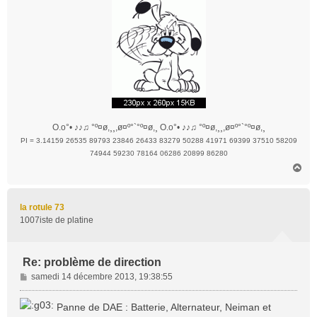
e
O.o°• ♪♪♫ °º¤ø,¸¸,ø¤º°`°º¤ø,¸ O.o°• ♪♪♫ °º¤ø,¸¸,ø¤º°`°º¤ø,¸
PI = 3.14159 26535 89793 23846 26433 83279 50288 41971 69399 37510 58209
74944 59230 78164 06286 20899 86280
H
a
u
t
la rotule 73
1007iste de platine
Re: problème de direction
M
samedi 14 décembre 2013, 19:38:55
e
s
Panne de DAE : Batterie, Alternateur, Neiman et
s