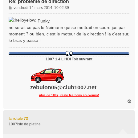
Re: problème de direction
M
vendredi 14 mars 2014, 10:02:39
e
s
Punky,
s
ne serait ce pas le Neimann qui se mettrait en cours-jus par
a
moment ? ou bien, c'est le moteur de la direction ! la c'est sur,
g
le bras y passe !
e
1007 1.4 L HDI Toit ouvrant
zebulon05@club1007.net
plus de 1007, reste les bons souvenirs!
H
a
u
t
la rotule 73
1007iste de platine