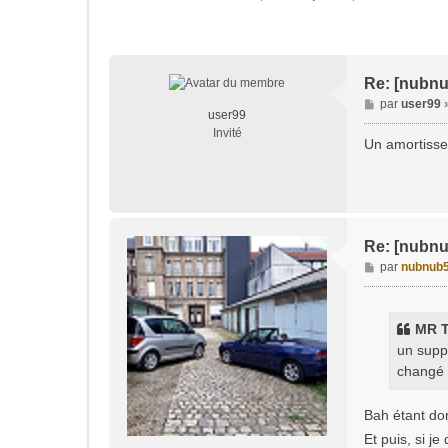
Re: [nubnu
M
par
user99
user99
e
Invité
s
Un amortisseu
s
a
g
e
Re: [nubnu
M
par
nubnub
e
s
s
MR T
a
un suppo
g
changé .
e
Bah étant don
Et puis, si j