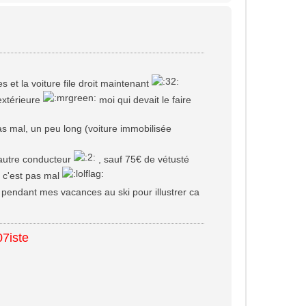
u
t
 et la voiture file droit maintenant
extérieure
moi qui devait le faire
as mal, un peu long (voiture immobilisée
l'autre conducteur
, sauf 75€ de vétusté
, c'est pas mal
 pendant mes vacances au ski pour illustrer ca
07iste