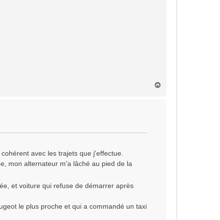
H
a
u
t
ohérent avec les trajets que j'effectue.
e, mon alternateur m'a lâché au pied de la
tée, et voiture qui refuse de démarrer après
Peugeot le plus proche et qui a commandé un taxi