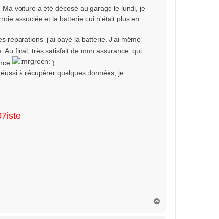
Ma voiture a été déposé au garage le lundi, je
rroie associée et la batterie qui n'était plus en
s réparations, j'ai payé la batterie. J'ai même
). Au final, très satisfait de mon assurance, qui
ance
).
i réussi à récupérer quelques données, je
07iste
H
a
u