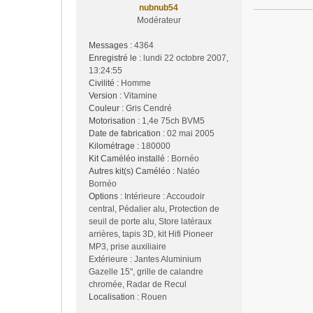
nubnub54
Modérateur
Messages :
4364
Enregistré le :
lundi 22 octobre 2007,
13:24:55
Civilité :
Homme
Version :
Vitamine
Couleur :
Gris Cendré
Motorisation :
1,4e 75ch BVM5
Date de fabrication :
02 mai 2005
Kilométrage :
180000
Kit Caméléo installé :
Bornéo
Autres kit(s) Caméléo :
Natéo
Bornéo
Options :
Intérieure : Accoudoir
central, Pédalier alu, Protection de
seuil de porte alu, Store latéraux
arrières, tapis 3D, kit Hifi Pioneer
MP3, prise auxiliaire
Extérieure : Jantes Aluminium
Gazelle 15", grille de calandre
chromée, Radar de Recul
Localisation :
Rouen