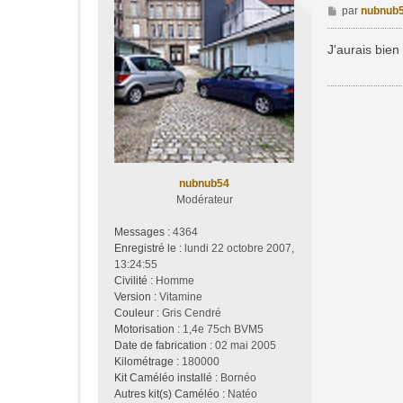
M
par
nubnub
e
s
J'aurais bien
s
a
g
e
nubnub54
Modérateur
Messages :
4364
Enregistré le :
lundi 22 octobre 2007,
13:24:55
Civilité :
Homme
Version :
Vitamine
Couleur :
Gris Cendré
Motorisation :
1,4e 75ch BVM5
Date de fabrication :
02 mai 2005
Kilométrage :
180000
Kit Caméléo installé :
Bornéo
Autres kit(s) Caméléo :
Natéo