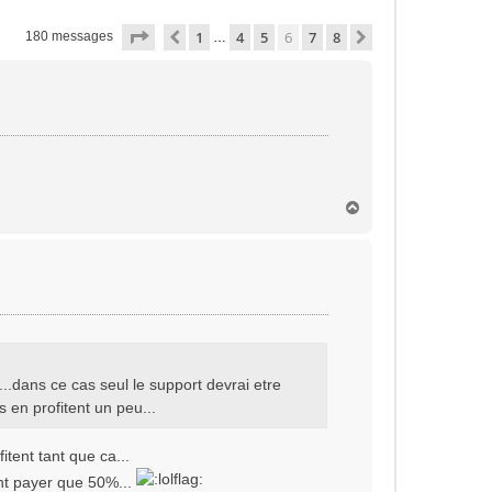
Page
6
sur
8
1
4
5
6
7
8
Précédente
Suivante
180 messages
…
H
a
u
t
 ...dans ce cas seul le support devrai etre
s en profitent un peu...
itent tant que ca...
ant payer que 50%...