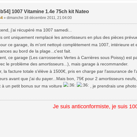
b54] 1007 Vitamine 1.4e 75ch kit Nateo
54
»
dimanche 18 décembre 2011, 21:04:00
kend, j'ai récupéré ma 1007 samedi...
ls ont uniquement remplacé les amortisseurs en plus des pièces prévues
 pour ce garage, ils m'ont nettoyé complètement ma 1007, intérieure et 
ances au bord de la plage...c'est fait.
nt, ce garage (Les carrosseries Vertes à Carrières sous Poissy) est p
ec le problème des amortisseurs...), mais garage à recommander.
er, la facture totale s'élève à 1500€, pris en charge par l'assurance de 
urs avant que j'ai du payer...Mais bon, 75€ pour 2 amortisseurs neufs
oit à un petit bonus sur ma voiture
, je prendrais une photo
Je suis anticonformiste, je suis 10