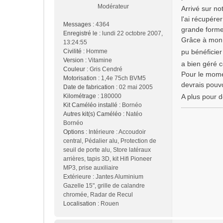
Modérateur
Arrivé sur no
l'ai récupérer
Messages :
4364
grande forme
Enregistré le :
lundi 22 octobre 2007,
Grâce à mon a
13:24:55
Civilité :
Homme
pu bénéficie
Version :
Vitamine
a bien géré 
Couleur :
Gris Cendré
Pour le momen
Motorisation :
1,4e 75ch BVM5
devrais pouv
Date de fabrication :
02 mai 2005
Kilométrage :
180000
A plus pour 
Kit Caméléo installé :
Bornéo
Autres kit(s) Caméléo :
Natéo
Bornéo
Options :
Intérieure : Accoudoir
central, Pédalier alu, Protection de
seuil de porte alu, Store latéraux
arrières, tapis 3D, kit Hifi Pioneer
MP3, prise auxiliaire
Extérieure : Jantes Aluminium
Gazelle 15", grille de calandre
chromée, Radar de Recul
Localisation :
Rouen