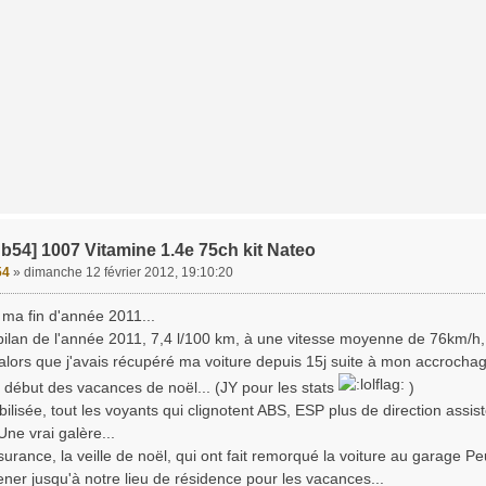
b54] 1007 Vitamine 1.4e 75ch kit Nateo
54
»
dimanche 12 février 2012, 19:10:20
e ma fin d'année 2011...
ilan de l'année 2011, 7,4 l/100 km, à une vitesse moyenne de 76km/h, c
alors que j'avais récupéré ma voiture depuis 15j suite à mon accrochag
début des vacances de noël... (JY pour les stats
)
ilisée, tout les voyants qui clignotent ABS, ESP plus de direction assis
Une vrai galère...
surance, la veille de noël, qui ont fait remorqué la voiture au garage 
er jusqu'à notre lieu de résidence pour les vacances...