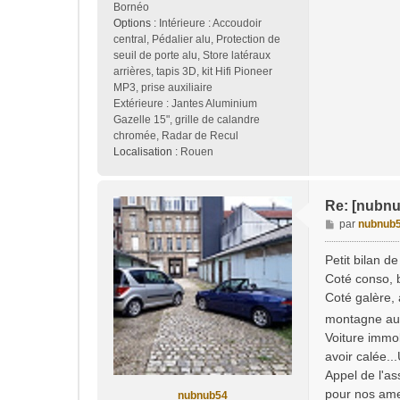
Bornéo
Options :
Intérieure : Accoudoir
central, Pédalier alu, Protection de
seuil de porte alu, Store latéraux
arrières, tapis 3D, kit Hifi Pioneer
MP3, prise auxiliaire
Extérieure : Jantes Aluminium
Gazelle 15", grille de calandre
chromée, Radar de Recul
Localisation :
Rouen
Re: [nubnu
M
par
nubnub
e
s
Petit bilan d
s
Coté conso, b
a
Coté galère, 
g
montagne au 
e
Voiture immob
avoir calée...
Appel de l'as
pour nos amen
nubnub54