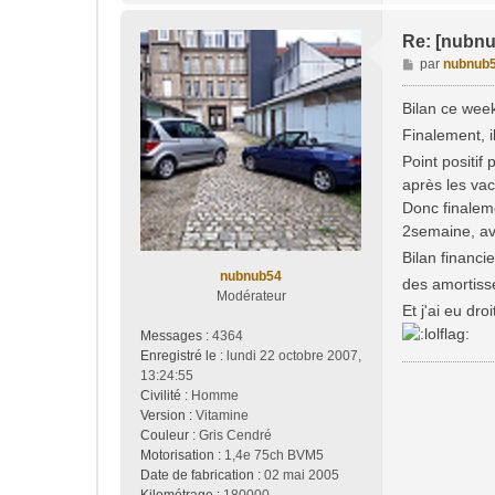
Re: [nubnu
M
par
nubnub
e
s
Bilan ce wee
s
Finalement, i
a
Point positif
g
e
après les vac
Donc finaleme
2semaine, av
Bilan financi
nubnub54
des amortisse
Modérateur
Et j'ai eu dr
Messages :
4364
Enregistré le :
lundi 22 octobre 2007,
13:24:55
Civilité :
Homme
Version :
Vitamine
Couleur :
Gris Cendré
Motorisation :
1,4e 75ch BVM5
Date de fabrication :
02 mai 2005