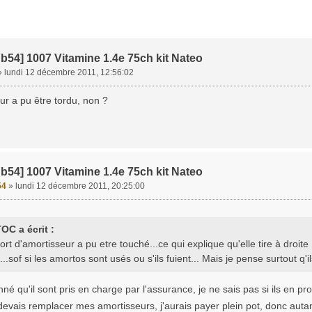
b54] 1007 Vitamine 1.4e 75ch kit Nateo
»
lundi 12 décembre 2011, 12:56:02
r a pu être tordu, non ?
b54] 1007 Vitamine 1.4e 75ch kit Nateo
54
»
lundi 12 décembre 2011, 20:25:00
OC a écrit :
rt d'amortisseur a pu etre touché...ce qui explique qu'elle tire à droite
..sof si les amortos sont usés ou s'ils fuient... Mais je pense surtout q'il
né qu'il sont pris en charge par l'assurance, je ne sais pas si ils en prof
e devais remplacer mes amortisseurs, j'aurais payer plein pot, donc aut