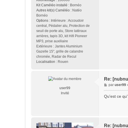
Kilométrage :
180000
Kit Caméléo installé :
Bornéo
Autres kit(s) Caméléo :
Natéo
Bornéo
Options :
Intérieure : Accoudoir
central, Pédalier alu, Protection de
seuil de porte alu, Store latéraux
arrières, tapis 3D, kit Hifi Pioneer
MP3, prise auxiliaire
Extérieure : Jantes Aluminium
Gazelle 15", grille de calandre
chromée, Radar de Recul
Localisation :
Rouen
Re: [nubnu
M
par
user99
user99
e
Invité
s
Qu'est ce qu'i
s
a
g
e
Re: [nubnu