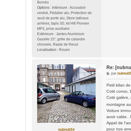
Bornéo
Options :
Intérieure : Accoudoir
central, Pédalier alu, Protection de
seuil de porte alu, Store latéraux
arrières, tapis 3D, kit Hifi Pioneer
MP3, prise auxiliaire
Extérieure : Jantes Aluminium
Gazelle 15", grille de calandre
chromée, Radar de Recul
Localisation :
Rouen
Re: [nubnu
M
par
nubnub
e
s
Petit bilan d
s
Coté conso, b
a
Coté galère, 
g
montagne au 
e
Voiture immob
avoir calée...
Appel de l'as
pour nos amen
nubnub54