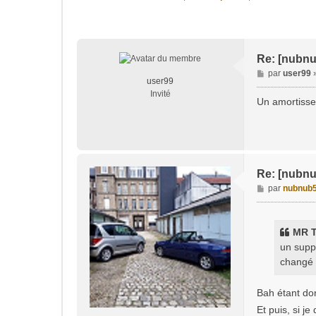
Re: [nubnu
M
par
user99
user99
e
Invité
s
Un amortisseu
s
a
g
e
Re: [nubnu
M
par
nubnub
e
s
s
MR T
a
un suppo
g
changé .
e
Bah étant don
Et puis, si j