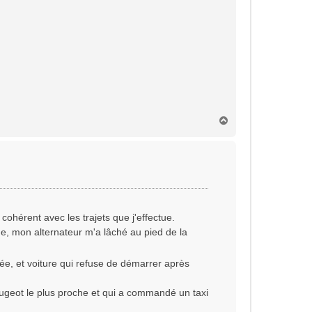
H
a
u
t
ohérent avec les trajets que j'effectue.
e, mon alternateur m'a lâché au pied de la
tée, et voiture qui refuse de démarrer après
Peugeot le plus proche et qui a commandé un taxi