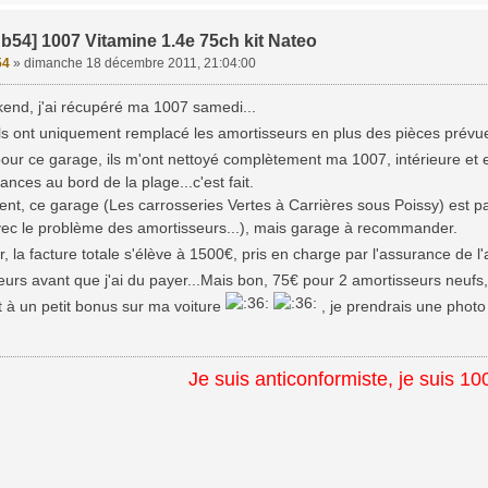
b54] 1007 Vitamine 1.4e 75ch kit Nateo
54
»
dimanche 18 décembre 2011, 21:04:00
kend, j'ai récupéré ma 1007 samedi...
ls ont uniquement remplacé les amortisseurs en plus des pièces prévues
 pour ce garage, ils m'ont nettoyé complètement ma 1007, intérieure et 
ances au bord de la plage...c'est fait.
nt, ce garage (Les carrosseries Vertes à Carrières sous Poissy) est p
ec le problème des amortisseurs...), mais garage à recommander.
er, la facture totale s'élève à 1500€, pris en charge par l'assurance de 
urs avant que j'ai du payer...Mais bon, 75€ pour 2 amortisseurs neufs
oit à un petit bonus sur ma voiture
, je prendrais une photo
Je suis anticonformiste, je suis 10