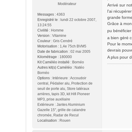
Modérateur
Arrivé sur no
l'ai récupérer
Messages :
4363
grande forme
Enregistré le :
lundi 22 octobre 2007,
Grâce à mon a
13:24:55
Civilité :
Homme
pu bénéficie
Version :
Vitamine
a bien géré 
Couleur :
Gris Cendré
Pour le momen
Motorisation :
1,4e 75ch BVM5
devrais pouv
Date de fabrication :
02 mai 2005
Kilométrage :
180000
A plus pour 
Kit Caméléo installé :
Bornéo
Autres kit(s) Caméléo :
Natéo
Bornéo
Options :
Intérieure : Accoudoir
central, Pédalier alu, Protection de
seuil de porte alu, Store latéraux
arrières, tapis 3D, kit Hifi Pioneer
MP3, prise auxiliaire
Extérieure : Jantes Aluminium
Gazelle 15", grille de calandre
chromée, Radar de Recul
Localisation :
Rouen