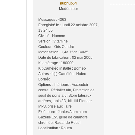
nubnub54
Modérateur
Messages :
4363
Enregistré le :
lundi 22 octobre 2007,
13:24:55
Civilité :
Homme
Version :
Vitamine
Couleur :
Gris Cendré
Motorisation :
1,4e 75ch BVM5
Date de fabrication :
02 mai 2005
Kilométrage :
180000
Kit Caméléo installé :
Bornéo
Autres kit(s) Caméléo :
Natéo
Bornéo
Options :
Intérieure : Accoudoir
central, Pédalier alu, Protection de
seuil de porte alu, Store latéraux
arrières, tapis 3D, kit Hifi Pioneer
MP3, prise auxiliaire
Extérieure : Jantes Aluminium
Gazelle 15", grille de calandre
chromée, Radar de Recul
Localisation :
Rouen