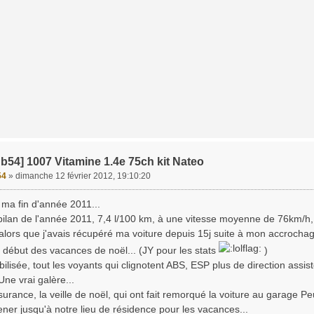
b54] 1007 Vitamine 1.4e 75ch kit Nateo
54
»
dimanche 12 février 2012, 19:10:20
e ma fin d'année 2011...
ilan de l'année 2011, 7,4 l/100 km, à une vitesse moyenne de 76km/h, c
alors que j'avais récupéré ma voiture depuis 15j suite à mon accrochag
début des vacances de noël... (JY pour les stats
)
ilisée, tout les voyants qui clignotent ABS, ESP plus de direction assis
Une vrai galère...
surance, la veille de noël, qui ont fait remorqué la voiture au garage 
er jusqu'à notre lieu de résidence pour les vacances...