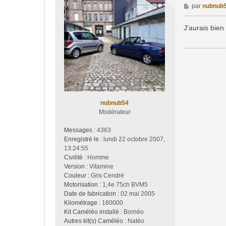
M
par
nubnub
e
s
J'aurais bien
s
a
g
e
nubnub54
Modérateur
Messages :
4363
Enregistré le :
lundi 22 octobre 2007,
13:24:55
Civilité :
Homme
Version :
Vitamine
Couleur :
Gris Cendré
Motorisation :
1,4e 75ch BVM5
Date de fabrication :
02 mai 2005
Kilométrage :
180000
Kit Caméléo installé :
Bornéo
Autres kit(s) Caméléo :
Natéo