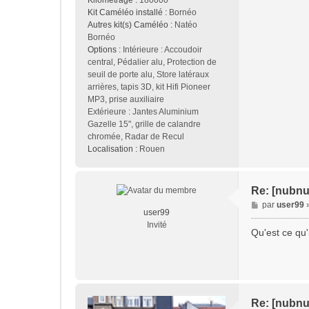
Kilométrage :
180000
Kit Caméléo installé :
Bornéo
Autres kit(s) Caméléo :
Natéo
Bornéo
Options :
Intérieure : Accoudoir
central, Pédalier alu, Protection de
seuil de porte alu, Store latéraux
arrières, tapis 3D, kit Hifi Pioneer
MP3, prise auxiliaire
Extérieure : Jantes Aluminium
Gazelle 15", grille de calandre
chromée, Radar de Recul
Localisation :
Rouen
Re: [nubnu
M
par
user99
user99
e
Invité
s
Qu'est ce qu'i
s
a
g
e
Re: [nubnu