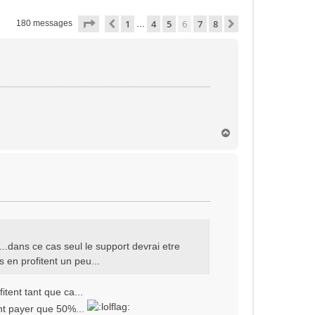
Page
6
sur
8
1
4
5
6
7
8
Précédente
Suivante
180 messages
…
H
a
u
t
 ...dans ce cas seul le support devrai etre
s en profitent un peu...
itent tant que ca...
ant payer que 50%...