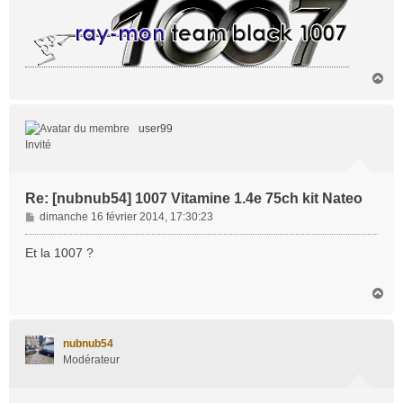
e
H
a
u
t
user99
Invité
Re: [nubnub54] 1007 Vitamine 1.4e 75ch kit Nateo
M
dimanche 16 février 2014, 17:30:23
e
s
Et la 1007 ?
s
a
H
g
a
e
u
t
nubnub54
Modérateur