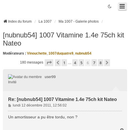
Index du forum
La 1007
Ma 1007 - Galerie photos
[nubnub54] 1007 Vitamine 1.4e 75ch kit
Nateo
Modérateurs :
Vinouchette
,
1007duquatre9
,
nubnub54
Page
6
sur
8
1
4
5
6
7
8
Précédente
Suivante
180 messages
…
user99
Invité
Re: [nubnub54] 1007 Vitamine 1.4e 75ch kit Nateo
M
lundi 12 décembre 2011, 12:56:02
e
s
Un amortisseur a pu être tordu, non ?
s
a
H