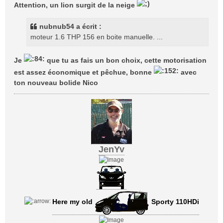
Attention, un lion surgit de la neige
a
g
nubnub54 a écrit :
e
moteur 1.6 THP 156 en boite manuelle. ...
Je
que tu as fais un bon choix, cette motorisation
est assez économique et pêchue, bonne
avec
ton nouveau bolide Nico
JenYv
Here my old
Sporty 110HDi