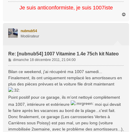
Je suis anticonformiste, je suis 1007iste
H
a
u
t
nubnub54
Modérateur
Re: [nubnub54] 1007 Vitamine 1.4e 75ch kit Nateo
M
dimanche 18 décembre 2011, 21:04:00
e
s
Bilan ce weekend, j'ai récupéré ma 1007 samedi...
s
Finalement, ils ont uniquement remplacé les amortisseurs en
a
plus des pièces prévues et la voiture file droit maintenant
g
e
Point positif pour ce garage, ils m'ont nettoyé complètement
ma 1007, intérieure et extérieure
moi qui devait
le faire après les vacances au bord de la plage...c'est fait.
Donc finalement, ce garage (Les carrosseries Vertes à
Carrières sous Poissy) est pas mal, un peu long (voiture
immobilisée 2semaine, avec le problème des amortisseurs...),