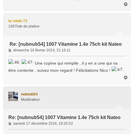
H
a
u
t
la rotule 73
1007iste de platine
Re: [nubnub54] 1007 Vitamine 1.4e 75ch kit Nateo
M
dimanche 16 février 2014, 21:16:11
e
s
Une copine qui rempile , il y en a une qui va
s
être contente , suivez mon regard ! Félicitations Nico !
a
g
H
a
e
u
t
nubnub54
Modérateur
Re: [nubnub54] 1007 Vitamine 1.4e 75ch kit Nateo
M
samedi 17 décembre 2016, 19:20:52
e