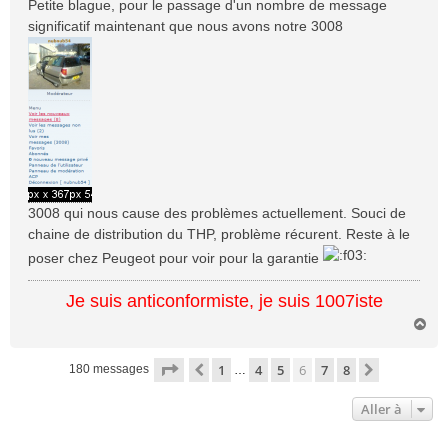
s
Petite blague, pour le passage d'un nombre de message
s
significatif maintenant que nous avons notre 3008
a
g
e
3008 qui nous cause des problèmes actuellement. Souci de
chaine de distribution du THP, problème récurent. Reste à le
poser chez Peugeot pour voir pour la garantie
Je suis anticonformiste, je suis 1007iste
H
a
u
Page
6
sur
8
1
4
5
6
7
8
Précédente
Suivante
180 messages
…
t
Aller à