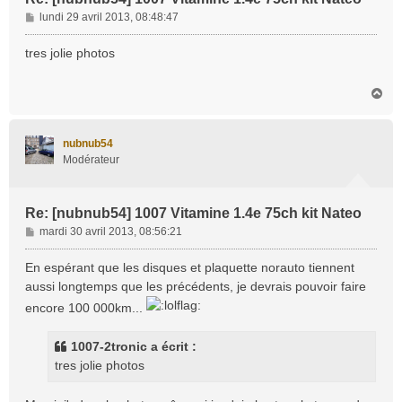
M
lundi 29 avril 2013, 08:48:47
e
s
tres jolie photos
s
a
H
g
a
e
u
t
nubnub54
Modérateur
Re: [nubnub54] 1007 Vitamine 1.4e 75ch kit Nateo
M
mardi 30 avril 2013, 08:56:21
e
s
En espérant que les disques et plaquette norauto tiennent
s
aussi longtemps que les précédents, je devrais pouvoir faire
a
encore 100 000km...
g
e
1007-2tronic a écrit :
tres jolie photos