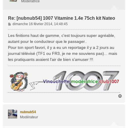
Modératrice
Re: [nubnub54] 1007 Vitamine 1.4e 75ch kit Nateo
M
dimanche 16 février 2014, 14:48:45
e
s
Les finitions haut de gamme, c'est toujours super agréable,
s
autant pour le conducteur que le passager..
a
Pour ton sport favori, il y a eu un reportage il y a 2 jours au
g
journal télévisé (TF1 ou FR3, je ne me souviens pas)... mais
e
les pratiquants avaient l'air de bien s'amuser !!!
H
a
u
t
nubnub54
Modérateur