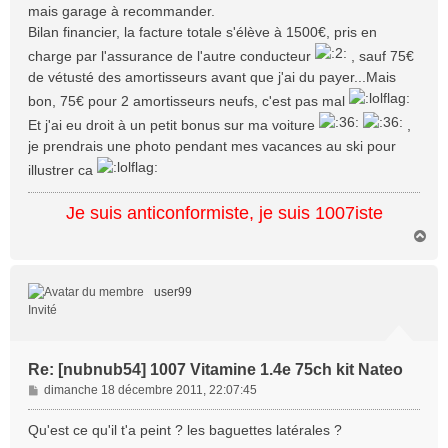
mais garage à recommander.
Bilan financier, la facture totale s'élève à 1500€, pris en
charge par l'assurance de l'autre conducteur
, sauf 75€
de vétusté des amortisseurs avant que j'ai du payer...Mais
bon, 75€ pour 2 amortisseurs neufs, c'est pas mal
Et j'ai eu droit à un petit bonus sur ma voiture
,
je prendrais une photo pendant mes vacances au ski pour
illustrer ca
Je suis anticonformiste, je suis 1007iste
H
a
u
t
user99
Invité
Re: [nubnub54] 1007 Vitamine 1.4e 75ch kit Nateo
M
dimanche 18 décembre 2011, 22:07:45
e
s
Qu'est ce qu'il t'a peint ? les baguettes latérales ?
s