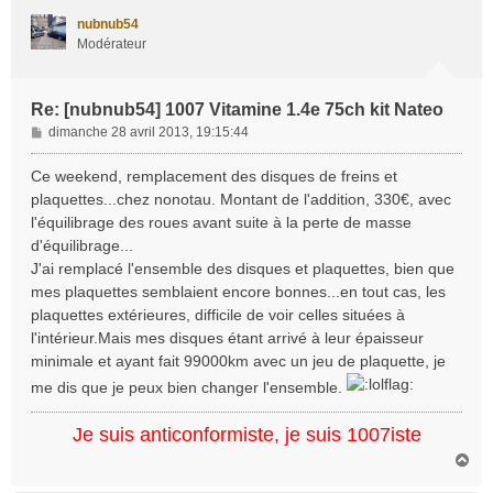
t
nubnub54
Modérateur
Re: [nubnub54] 1007 Vitamine 1.4e 75ch kit Nateo
M
dimanche 28 avril 2013, 19:15:44
e
s
Ce weekend, remplacement des disques de freins et
s
plaquettes...chez nonotau. Montant de l'addition, 330€, avec
a
l'équilibrage des roues avant suite à la perte de masse
g
d'équilibrage...
e
J'ai remplacé l'ensemble des disques et plaquettes, bien que
mes plaquettes semblaient encore bonnes...en tout cas, les
plaquettes extérieures, difficile de voir celles situées à
l'intérieur.Mais mes disques étant arrivé à leur épaisseur
minimale et ayant fait 99000km avec un jeu de plaquette, je
me dis que je peux bien changer l'ensemble.
Je suis anticonformiste, je suis 1007iste
H
a