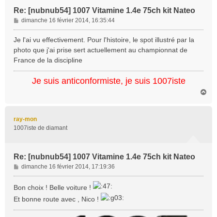
Re: [nubnub54] 1007 Vitamine 1.4e 75ch kit Nateo
M
dimanche 16 février 2014, 16:35:44
e
s
Je l'ai vu effectivement. Pour l'histoire, le spot illustré par la
s
photo que j'ai prise sert actuellement au championnat de
a
France de la discipline
g
e
Je suis anticonformiste, je suis 1007iste
H
a
u
t
ray-mon
1007iste de diamant
Re: [nubnub54] 1007 Vitamine 1.4e 75ch kit Nateo
M
dimanche 16 février 2014, 17:19:36
e
s
Bon choix ! Belle voiture !
s
Et bonne route avec , Nico !
a
g