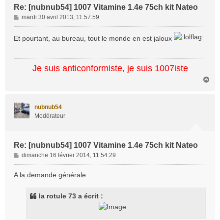
Re: [nubnub54] 1007 Vitamine 1.4e 75ch kit Nateo
M
mardi 30 avril 2013, 11:57:59
e
s
Et pourtant, au bureau, tout le monde en est jaloux
s
a
g
Je suis anticonformiste, je suis 1007iste
e
H
a
u
t
nubnub54
Modérateur
Re: [nubnub54] 1007 Vitamine 1.4e 75ch kit Nateo
M
dimanche 16 février 2014, 11:54:29
e
s
A la demande générale
s
a
la rotule 73 a écrit :
g
e