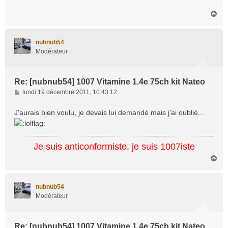
a
H
g
a
e
u
t
nubnub54
Modérateur
Re: [nubnub54] 1007 Vitamine 1.4e 75ch kit Nateo
M
lundi 19 décembre 2011, 10:43:12
e
s
J'aurais bien voulu, je devais lui demandé mais j'ai oublié...
s
a
g
Je suis anticonformiste, je suis 1007iste
e
H
a
u
t
nubnub54
Modérateur
Re: [nubnub54] 1007 Vitamine 1.4e 75ch kit Nateo