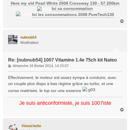
Here my old Pearl White 2008 Crossway 130 - 57 200km
Ici sa consommation
Ici les consommations 2008 PureTech130
H
a
u
t
nubnub54
Modérateur
Re: [nubnub54] 1007 Vitamine 1.4e 75ch kit Nateo
M
dimanche 16 février 2014, 14:15:07
e
s
Effectivement, le moteur est assez sympa à conduire, avec
s
un couple plus dispo à bas régime grâce au turbo, et une
a
conso maitrisée, le top sur une essence
g
e
Je suis anticonformiste, je suis 1007iste
H
a
u
t
Vinouchette