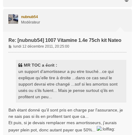
g
a
e
u
t
nubnub54
Modérateur
Re: [nubnub54] 1007 Vitamine 1.4e 75ch kit Nateo
M
lundi 12 décembre 2011, 20:25:00
e
s
s
MR TOC a écrit :
a
un support d'amortisseur a pu etre touché...ce qui
g
explique qu'elle tire à droite ...dans ce cas seul le
e
support devrai etre changé ...sof si les amortos sont
usés ou s'ils fuient... Mais je pense surtout q'ils en
profitent un peu...
Bah étant donné qu'il sont pris en charge par l'assurance, je
ne sais pas si ils en profitent tant que ca...
Et puis, si je devais remplacer mes amortisseurs, j'aurais
payer plein pot, donc autant payer que 50%...