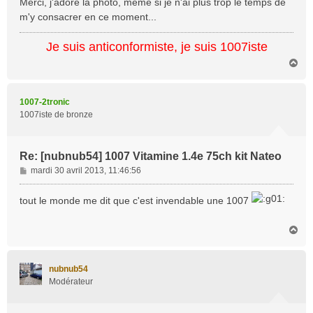
Merci, j'adore la photo, même si je n'ai plus trop le temps de
m'y consacrer en ce moment...
Je suis anticonformiste, je suis 1007iste
H
a
u
t
1007-2tronic
1007iste de bronze
Re: [nubnub54] 1007 Vitamine 1.4e 75ch kit Nateo
M
mardi 30 avril 2013, 11:46:56
e
s
tout le monde me dit que c'est invendable une 1007
s
a
H
g
a
e
u
t
nubnub54
Modérateur