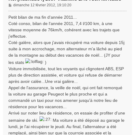
M
dimanche 12 février 2012, 19:10:20
e
s
Petit bilan de ma fin d'année 2011...
s
Coté conso, bilan de l'année 2011, 7,4 l/100 km, à une
a
vitesse moyenne de 76km/h, cohérent avec les trajets que
g
j'effectue.
e
Coté galère, alors que j'avais récupéré ma voiture depuis 15j
suite à mon accrochage, mon alternateur m'a lâché au pied
de la montagne au début des vacances de noël... (JY pour
les stats
)
Voiture immobilisée, tout les voyants qui clignotent ABS, ESP
plus de direction assistée, et voiture qui refuse de démarrer
après avoir calée...Une vrai galère...
Appel de l'assurance, la veille de noël, qui ont fait remorqué
la voiture au garage Peugeot le plus proche et qui a
commandé un taxi pour nos amener jusqu'à notre lieu de
résidence pour les vacances...
Arrivé sur noter lieu de résidence, on essaie de profiter d'une
semaine de ski.
Ma voiture a été déposé au garage le
lundi, je l'ai récupérer le jeudi. Au final, l'alternateur a été
remplacé, ainsi bien sur que la courroie associée et la