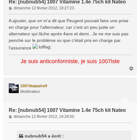
Re: [nubnub54] 1007 Vitamine 1.4e 75ch kit Nateo
M
dimanche 12 février 2012, 19:27:23
e
s
A ajouter, que on m'a dit que Peugeot pouvait faire une prise
s
en charge pour l'alternateur, car c'est un peu juste un
a
alternateur qui lâche après 4ans et demi...Je ne me suis pas
g
penché sur le problème vu que c'était pris en charge par
e
l'assurance
Je suis anticonformiste, je suis 1007iste
H
a
u
t
1007duquatre9
Modérateur
Re: [nubnub54] 1007 Vitamine 1.4e 75ch kit Nateo
M
dimanche 12 février 2012, 19:28:50
e
s
s
nubnub54 a écrit :
a