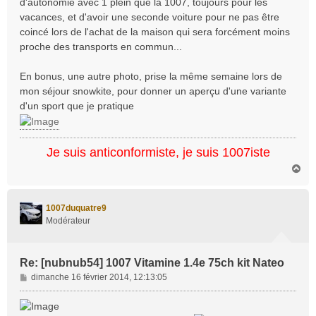
d'autonomie avec 1 plein que la 1007, toujours pour les
vacances, et d'avoir une seconde voiture pour ne pas être
coincé lors de l'achat de la maison qui sera forcément moins
proche des transports en commun...
En bonus, une autre photo, prise la même semaine lors de
mon séjour snowkite, pour donner un aperçu d'une variante
d'un sport que je pratique
Je suis anticonformiste, je suis 1007iste
H
a
u
t
1007duquatre9
Modérateur
Re: [nubnub54] 1007 Vitamine 1.4e 75ch kit Nateo
M
dimanche 16 février 2014, 12:13:05
e
s
s