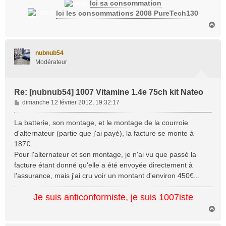
Ici sa consommation
Ici les consommations 2008 PureTech130
H
a
u
t
nubnub54
Modérateur
Re: [nubnub54] 1007 Vitamine 1.4e 75ch kit Nateo
M
dimanche 12 février 2012, 19:32:17
e
s
La batterie, son montage, et le montage de la courroie
s
d'alternateur (partie que j'ai payé), la facture se monte à
a
187€.
g
Pour l'alternateur et son montage, je n'ai vu que passé la
e
facture étant donné qu'elle a été envoyée directement à
l'assurance, mais j'ai cru voir un montant d'environ 450€...
Je suis anticonformiste, je suis 1007iste
H
a
u