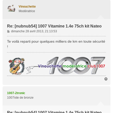
u
t
Vinouchette
Modératrice
Re: [nubnub54] 1007 Vitamine 1.4e 75ch kit Nateo
M
dimanche 28 avril 2013, 21:13:53
e
s
Te voilà reparti pour quelques milliers de km en toute sécurité
s
!
a
g
e
H
a
u
t
1007-2tronic
1007iste de bronze
Re: [nubnub54] 1007 Vitamine 1.4e 75ch kit Nateo