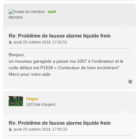
u
t
totof
Membre
Re: Problème de fausse alarme liquide frein
M
jeudi 25 octobre 2018, 17:02:51
e
s
Bonjour,
s
un nouveau garagiste a passé ma 1007 à l'ordinateur et le
a
code défaut est P1536 « Contacteur de frein incohérent".
g
Merci pour votre aide
e
H
a
u
t
Pingoo
1007iste d'argent
Re: Problème de fausse alarme liquide frein
M
jeudi 25 octobre 2018, 17:05:33
e