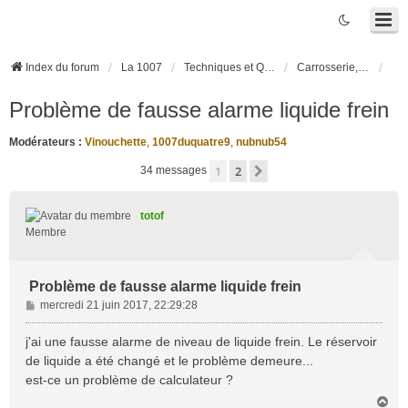
Index du forum
La 1007
Techniques et Questions
Carrosserie, électronique véhicule et habitacle
Problème de fausse alarme liquide frein
Modérateurs :
Vinouchette
,
1007duquatre9
,
nubnub54
1
2
Suivante
34 messages
totof
Membre
Problème de fausse alarme liquide frein
M
mercredi 21 juin 2017, 22:29:28
e
s
j'ai une fausse alarme de niveau de liquide frein. Le réservoir
s
de liquide a été changé et le problème demeure...
a
est-ce un problème de calculateur ?
g
H
e