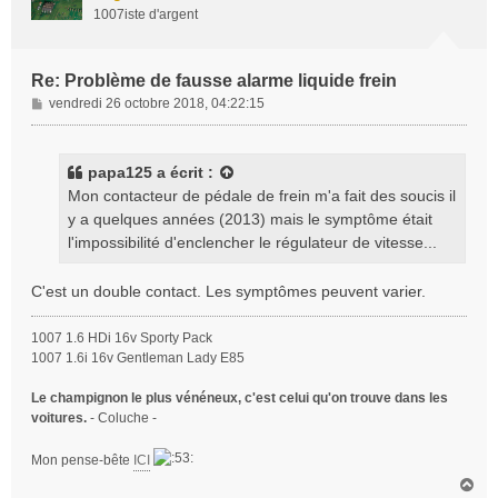
1007iste d'argent
Re: Problème de fausse alarme liquide frein
M
vendredi 26 octobre 2018, 04:22:15
e
s
s
papa125
a écrit :
a
Mon contacteur de pédale de frein m'a fait des soucis il
g
y a quelques années (2013) mais le symptôme était
e
l'impossibilité d'enclencher le régulateur de vitesse...
C'est un double contact. Les symptômes peuvent varier.
1007 1.6 HDi 16v Sporty Pack
1007 1.6i 16v Gentleman Lady E85
Le champignon le plus vénéneux, c'est celui qu'on trouve dans les
voitures.
- Coluche -
Mon pense-bête
ICI
H