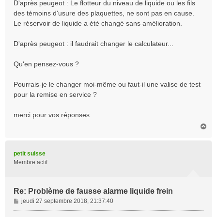
s
D'après peugeot : Le flotteur du niveau de liquide ou les fils
s
des témoins d'usure des plaquettes, ne sont pas en cause.
a
Le réservoir de liquide a été changé sans amélioration.
g
e
D'après peugeot : il faudrait changer le calculateur...
Qu'en pensez-vous ?
Pourrais-je le changer moi-même ou faut-il une valise de test
pour la remise en service ?
merci pour vos réponses
H
a
u
t
petit suisse
Membre actif
Re: Problème de fausse alarme liquide frein
M
jeudi 27 septembre 2018, 21:37:40
e