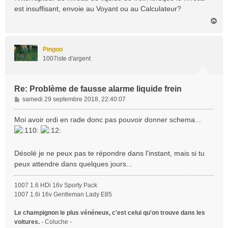
a
est insuffisant, envoie au Voyant ou au Calculateur?
g
H
e
a
u
t
Pingoo
1007iste d'argent
Re: Problème de fausse alarme liquide frein
M
samedi 29 septembre 2018, 22:40:07
e
s
Moi avoir ordi en rade donc pas pouvoir donner schema...
s
a
g
Désolé je ne peux pas te répondre dans l'instant, mais si tu
e
peux attendre dans quelques jours...
1007 1.6 HDi 16v Sporty Pack
1007 1.6i 16v Gentleman Lady E85
Le champignon le plus vénéneux, c'est celui qu'on trouve dans les
voitures.
- Coluche -