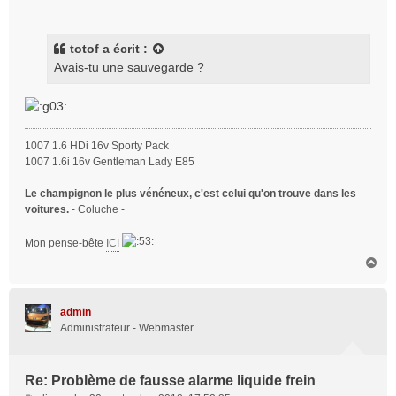
e
s
s
totof
a écrit :
a
Avais-tu une sauvegarde ?
g
e
1007 1.6 HDi 16v Sporty Pack
1007 1.6i 16v Gentleman Lady E85
Le champignon le plus vénéneux, c'est celui qu'on trouve dans les
voitures.
- Coluche -
Mon pense-bête
ICI
H
a
u
t
admin
Administrateur - Webmaster
Re: Problème de fausse alarme liquide frein