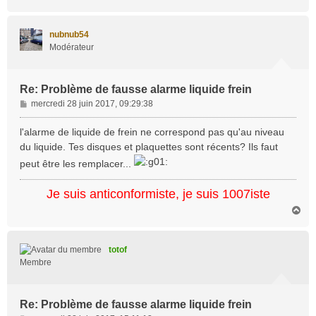
a
u
t
nubnub54
Modérateur
Re: Problème de fausse alarme liquide frein
M
mercredi 28 juin 2017, 09:29:38
e
s
l'alarme de liquide de frein ne correspond pas qu'au niveau
s
du liquide. Tes disques et plaquettes sont récents? Ils faut
a
peut être les remplacer...
g
e
Je suis anticonformiste, je suis 1007iste
H
a
u
t
totof
Membre
Re: Problème de fausse alarme liquide frein