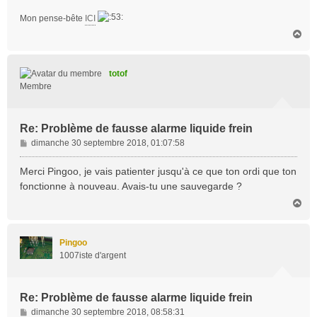
Mon pense-bête
ICI
H
a
u
t
totof
Membre
Re: Problème de fausse alarme liquide frein
M
dimanche 30 septembre 2018, 01:07:58
e
s
Merci Pingoo, je vais patienter jusqu'à ce que ton ordi que ton
s
fonctionne à nouveau. Avais-tu une sauvegarde ?
a
H
g
a
e
u
t
Pingoo
1007iste d'argent
Re: Problème de fausse alarme liquide frein
M
dimanche 30 septembre 2018, 08:58:31