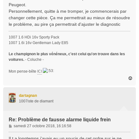
a
Peugeot.
g
Personnellement, quitte à me tromper, je commencerais par
e
changer cette pièce. Ça me permettrait au mieux de résoudre
le problème, au pire ça permettrait d'ajuster le diagnostic
1007 1.6 HDi 16v Sporty Pack
1007 1.6i 16v Gentleman Lady E85
Le champignon le plus vénéneux, c'est celui qu'on trouve dans les
voitures.
- Coluche -
Mon pense-bête
ICI
H
a
u
t
dartagnan
1007iste de diamant
Re: Problème de fausse alarme liquide frein
M
samedi 27 octobre 2018, 16:16:58
e
s
Il t a longtemps,j'avais eu un soucis de cet ordre sur je ne