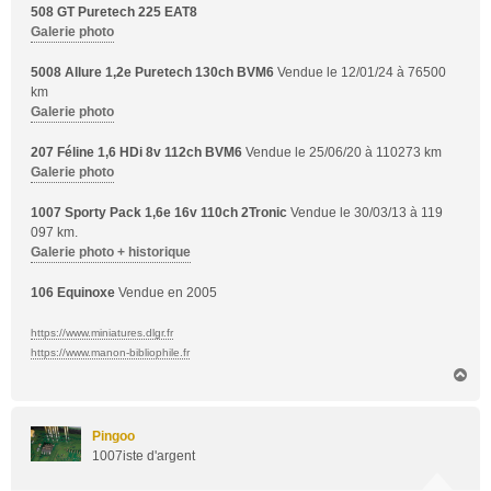
508 GT Puretech 225 EAT8
Galerie photo
5008 Allure 1,2e Puretech 130ch BVM6
Vendue le 12/01/24 à 76500
km
Galerie photo
207 Féline 1,6 HDi 8v 112ch BVM6
Vendue le 25/06/20 à 110273 km
Galerie photo
1007 Sporty Pack 1,6e 16v 110ch 2Tronic
Vendue le 30/03/13 à 119
097 km.
Galerie photo + historique
106 Equinoxe
Vendue en 2005
https://www.miniatures.dlgr.fr
https://www.manon-bibliophile.fr
H
a
u
t
Pingoo
1007iste d'argent