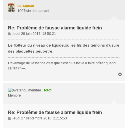
t
dartagnan
1007iste de diamant
Re: Problème de fausse alarme liquide frein
M
jeudi 29 juin 2017, 18:50:21
e
s
Le flotteur du niveau de liquide,ou les fils des témoins d'usure
s
des plaquettes,peut-être.
a
g
L'avantage de l'essence,c'est que c'est plus facile a faire brûler quand
e
ça fait ch---.
H
a
u
t
totof
Membre
Re: Problème de fausse alarme liquide frein
M
jeudi 27 septembre 2018, 21:15:53
e