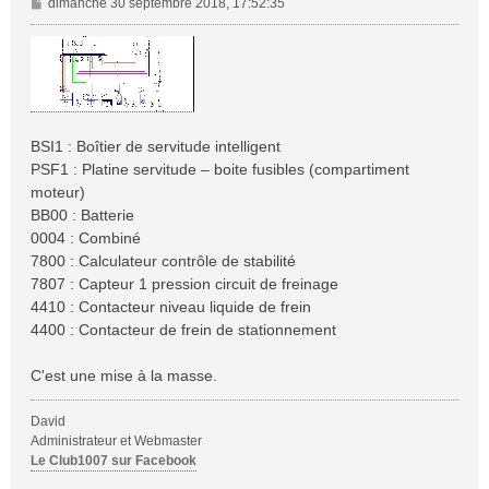
M
dimanche 30 septembre 2018, 17:52:35
e
s
s
a
g
e
BSI1 : Boîtier de servitude intelligent
PSF1 : Platine servitude – boite fusibles (compartiment
moteur)
BB00 : Batterie
0004 : Combiné
7800 : Calculateur contrôle de stabilité
7807 : Capteur 1 pression circuit de freinage
4410 : Contacteur niveau liquide de frein
4400 : Contacteur de frein de stationnement
C'est une mise à la masse.
David
Administrateur et Webmaster
Le Club1007 sur Facebook