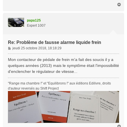
a
H
g
a
e
u
t
papa125
Expert 1007
Re: Problème de fausse alarme liquide frein
M
jeudi 25 octobre 2018, 18:18:29
e
s
Mon contacteur de pédale de frein m'a fait des soucis il y a
s
quelques années (2013) mais le symptôme était l'impossibilité
a
d'enclencher le régulateur de vitesse...
g
e
"Range ma chambre !" et "Equilibrons !" aux éditions Edilivre, droits
d'auteur reversés au Shift Project
H