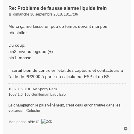
Re: Problème de fausse alarme liquide frein
M
dimanche 30 septembre 2018, 18:17:36
e
s
Merci ça me laisse un peu de temps devant moi pour
s
réinstaller.
a
g
Du coup:
e
pin2: niveau logique (+)
pin1: masse
Il serait bien de contrôler l'état des capteurs et contacteurs à
l'aide de PP2000 à partir du calculateur ESP et du BSI.
1007 1.6 HDi 16v Sporty Pack
1007 1.6i 16v Gentleman Lady E85
Le champignon le plus vénéneux, c'est celui qu'on trouve dans les
voitures.
- Coluche -
Mon pense-bête
ICI
H
a