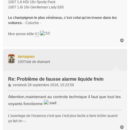
1007 1.6 HDi 16v Sporty Pack
1007 1.6i 16v Gentleman Lady E85
Le champignon le plus vénéneux, c'est celui qu'on trouve dans les
voitures.
- Coluche -
Mon pense-bête
ICI
H
a
u
t
dartagnan
1007iste de diamant
Re: Problème de fausse alarme liquide frein
M
vendredi 28 septembre 2018, 15:23:59
e
s
Attention,maintenant au controle technique il faut que tout les
s
voyants fonctionne
.
a
g
L'avantage de l'essence,c'est que c'est plus facile a faire brûler quand
e
ça fait ch---.
H