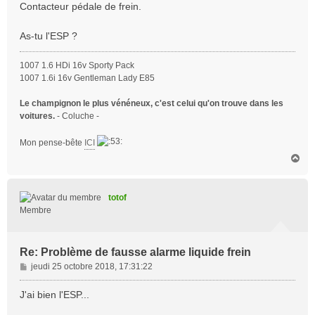
s
Contacteur pédale de frein.
s
a
As-tu l'ESP ?
g
e
1007 1.6 HDi 16v Sporty Pack
1007 1.6i 16v Gentleman Lady E85
Le champignon le plus vénéneux, c'est celui qu'on trouve dans les
voitures.
- Coluche -
Mon pense-bête
ICI
H
a
u
t
totof
Membre
Re: Problème de fausse alarme liquide frein
M
jeudi 25 octobre 2018, 17:31:22
e
s
J'ai bien l'ESP...
s