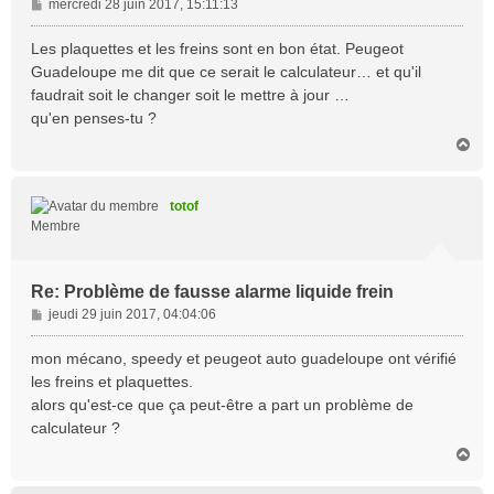
M
mercredi 28 juin 2017, 15:11:13
e
s
Les plaquettes et les freins sont en bon état. Peugeot
s
Guadeloupe me dit que ce serait le calculateur… et qu'il
a
faudrait soit le changer soit le mettre à jour …
g
qu'en penses-tu ?
e
H
a
u
t
totof
Membre
Re: Problème de fausse alarme liquide frein
M
jeudi 29 juin 2017, 04:04:06
e
s
mon mécano, speedy et peugeot auto guadeloupe ont vérifié
s
les freins et plaquettes.
a
alors qu'est-ce que ça peut-être a part un problème de
g
calculateur ?
e
H
a
u