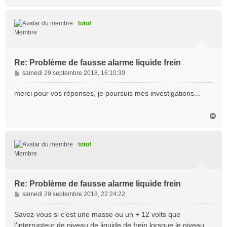
a
u
t
totof
Membre
Re: Problème de fausse alarme liquide frein
M
samedi 29 septembre 2018, 16:10:30
e
s
merci pour vos réponses, je poursuis mes investigations...
s
a
H
g
a
e
u
t
totof
Membre
Re: Problème de fausse alarme liquide frein
M
samedi 29 septembre 2018, 22:24:22
e
s
Savez-vous si c'est une masse ou un + 12 volts que
s
l'interrupteur de niveau de liquide de frein lorsque le niveau