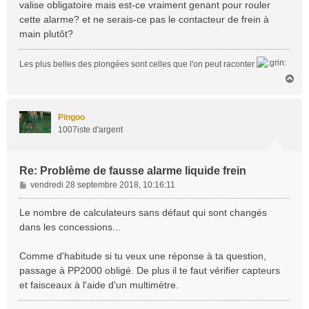
s
valise obligatoire mais est-ce vraiment genant pour rouler
s
cette alarme? et ne serais-ce pas le contacteur de frein à
a
main plutôt?
g
e
Les plus belles des plongées sont celles que l'on peut raconter
H
a
u
t
Pingoo
1007iste d'argent
Re: Problème de fausse alarme liquide frein
M
vendredi 28 septembre 2018, 10:16:11
e
s
Le nombre de calculateurs sans défaut qui sont changés
s
dans les concessions...
a
g
Comme d'habitude si tu veux une réponse à ta question,
e
passage à PP2000 obligé. De plus il te faut vérifier capteurs
et faisceaux à l'aide d'un multimètre.