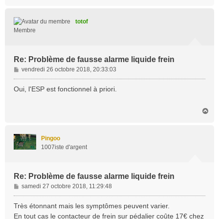
a
u
t
totof
Membre
Re: Problème de fausse alarme liquide frein
M
vendredi 26 octobre 2018, 20:33:03
e
s
Oui, l'ESP est fonctionnel à priori.
s
a
H
g
a
e
u
t
Pingoo
1007iste d'argent
Re: Problème de fausse alarme liquide frein
M
samedi 27 octobre 2018, 11:29:48
e
s
Très étonnant mais les symptômes peuvent varier.
s
En tout cas le contacteur de frein sur pédalier coûte 17€ chez