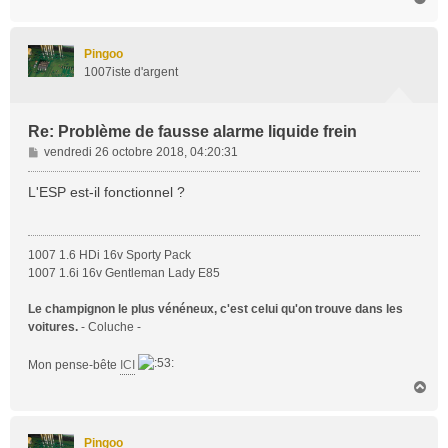
a
u
t
Pingoo
1007iste d'argent
Re: Problème de fausse alarme liquide frein
M
vendredi 26 octobre 2018, 04:20:31
e
s
L'ESP est-il fonctionnel ?
s
a
g
1007 1.6 HDi 16v Sporty Pack
e
1007 1.6i 16v Gentleman Lady E85
Le champignon le plus vénéneux, c'est celui qu'on trouve dans les
voitures.
- Coluche -
Mon pense-bête
ICI
H
a
u
t
Pingoo