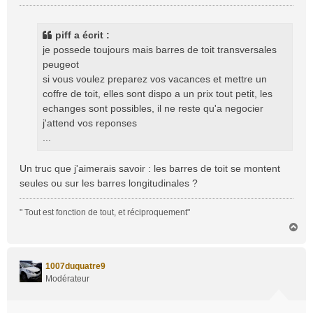
e
s
s
piff a écrit :
a
je possede toujours mais barres de toit transversales
g
peugeot
e
si vous voulez preparez vos vacances et mettre un
coffre de toit, elles sont dispo a un prix tout petit, les
echanges sont possibles, il ne reste qu'a negocier
j'attend vos reponses
...
Un truc que j'aimerais savoir : les barres de toit se montent
seules ou sur les barres longitudinales ?
" Tout est fonction de tout, et réciproquement"
H
a
u
t
1007duquatre9
Modérateur