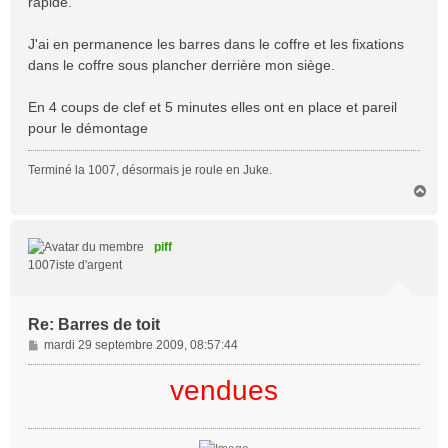
rapide.
J'ai en permanence les barres dans le coffre et les fixations
dans le coffre sous plancher derrière mon siège.
En 4 coups de clef et 5 minutes elles ont en place et pareil
pour le démontage
Terminé la 1007, désormais je roule en Juke.
H
a
u
t
piff
1007iste d'argent
Re: Barres de toit
M
mardi 29 septembre 2009, 08:57:44
e
s
vendues
s
a
g