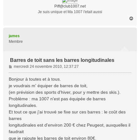
e
Piff@club1007.net
Je suis unique et Ma 1007 l'etait aussi
H
a
u
t
james
Membre
Barres de toit sans les barres longitudinales
M
mercredi 24 novembre 2010, 12:37:27
e
s
Bonjour à toutes et à tous.
s
je voudrais m' équiper de barres de toit,
a
(en prévision des sports d'hiver, pour y mettre des skis.).
g
Problème : ma 1007 n'est pas équipée de barres
e
longitudinales.
Et tout ce que j'ai trouvé se fixe sur ces barres : le coût des
barres
longitudinales est d'environ 200 € chez Peugeot, auxquelles il
faudrait
que je rajoute les barres de toit environ 80€.