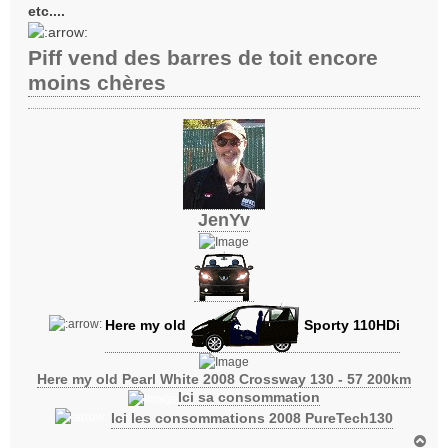
etc....
Piff vend des barres de toit encore
moins chères
JenYv
Here my old
Sporty 110HDi
Here my old Pearl White 2008 Crossway 130 - 57 200km
Ici sa consommation
Ici les consommations 2008 PureTech130
H