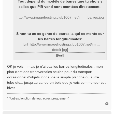
Tout dépend du modèle de barres que tu choisis
g
celles que Piff vend sont montées directement .
e
[
http://www.imagehosting.club1007.net/im ... barres.jpg
]
Sinon tu as ce genre de barres la qui se monte sur
les barres longitudinales:
[ [url=http://www.imagehosting.club1007.net/im ...
detoit.jpg]
][/url]
OK je vois... mais je n'ai pas les barres longitudinales : mon
plan c'est des transversales seules pour du transport
occasionnel d'objets longs, de la simple planche ou autre
tube etc... jusqu'au canoe en bois que je vais commencer cet
hiver...
" Tout est fonction de tout, et réciproquement"
H
a
u