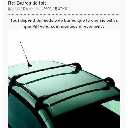
Re: Barres de toit
M
jeudi 10 septembre 2009, 15:37:46
e
s
Tout dépend du modèle de barres que tu choisis celles
s
que Piff vend sont montées directement .
a
g
e