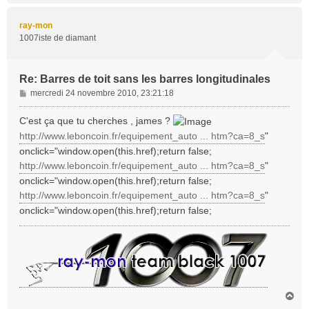
u
t
ray-mon
1007iste de diamant
Re: Barres de toit sans les barres longitudinales
M
mercredi 24 novembre 2010, 23:21:18
e
s
C'est ça que tu cherches , james ?
s
http://www.leboncoin.fr/equipement_auto ... htm?ca=8_s
"
a
onclick="window.open(this.href);return false;
g
http://www.leboncoin.fr/equipement_auto ... htm?ca=8_s
"
e
onclick="window.open(this.href);return false;
http://www.leboncoin.fr/equipement_auto ... htm?ca=8_s
"
onclick="window.open(this.href);return false;
H
a