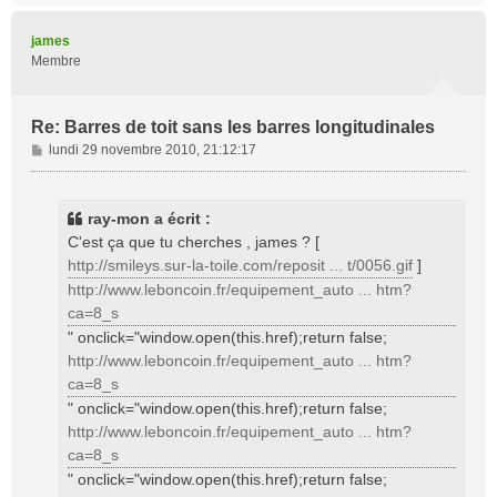
u
t
james
Membre
Re: Barres de toit sans les barres longitudinales
M
lundi 29 novembre 2010, 21:12:17
e
s
s
ray-mon a écrit :
a
C'est ça que tu cherches , james ? [
g
http://smileys.sur-la-toile.com/reposit ... t/0056.gif
]
e
http://www.leboncoin.fr/equipement_auto ... htm?
ca=8_s
" onclick="window.open(this.href);return false;
http://www.leboncoin.fr/equipement_auto ... htm?
ca=8_s
" onclick="window.open(this.href);return false;
http://www.leboncoin.fr/equipement_auto ... htm?
ca=8_s
" onclick="window.open(this.href);return false;