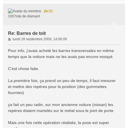
u
t
jbc31
1007iste de diamant
Re: Barres de toit
M
lundi 28 septembre 2009, 14:06:09
e
s
Pour info, j'avais acheté les barres transversales en même
s
temps que la voiture mais ne les avais pas encore essayé.
a
g
C'est chose faite.
e
La première fois, ça prend un peu de temps, il faut mesurer
et mettre des repères pour la position (des gommettes
fournies)
ça fait un peu radin, sur mon ancienne voiture (nissan) les
repères étaient martelés sur le métal sous le joint de porte.
Mais une fois cette opération réalisée, la pose est super