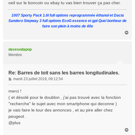
oeil sur le boncoin ou ebay tu vas bien trouver ça pas cher.
1007 Sporty Pack 1.6l full options reprogrammée éthanol et Dacia
Sandero Stepway 3 full options EcoG essence et gpl-Quel bonheur de
faire son plein à moins de 40e
H
a
u
t
davesodapop
Membre
Re: Barres de toit sans les barres longitudinales.
M
mardi 23 juillet 2019, 09:12:54
e
s
merci !
s
( et désolé pour le doublon , j'ai pas trouvé avec la fonction
a
"recherche" le sujet avec mon smartphone qui deconne )
g
je vais faire le tour des annonces , et au pire aller chez
e
peugeot .
@plus
H
a