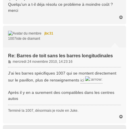
Quelqu'un a t-il déja résolu ce problème à moindre coût ?
merci
H
a
u
t
jbc31
1007iste de diamant
Re: Barres de toit sans les barres longitudinales
M
mercredi 24 novembre 2010, 14:23:16
e
s
J'ai les barres spécifiques 1007 qui se montent directement
s
sur le pavillon, plus de renseignements
ici
a
g
Après il y en a surement des compatibles dans les centres
e
autos
Terminé la 1007, désormais je roule en Juke.
H
a
u