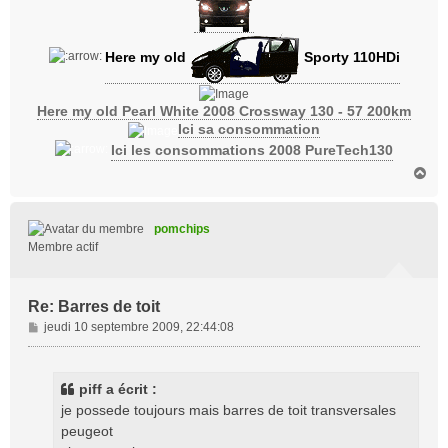
Here my old
Sporty 110HDi
Here my old Pearl White 2008 Crossway 130 - 57 200km
Ici sa consommation
Ici les consommations 2008 PureTech130
H
a
u
t
pomchips
Membre actif
Re: Barres de toit
M
jeudi 10 septembre 2009, 22:44:08
e
s
s
piff a écrit :
a
je possede toujours mais barres de toit transversales
g
peugeot
e