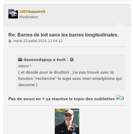
u
t
1007duquatre9
Modérateur
Re: Barres de toit sans les barres longitudinales.
M
mardi 23 juillet 2019, 21:54:12
e
s
s
davesodapop
a écrit :
a
merci !
g
( et désolé pour le doublon , j'ai pas trouvé avec la
e
fonction "recherche" le sujet avec mon smartphone qui
deconne )
Pas de souci en + ça réactive le topic des oubliettes