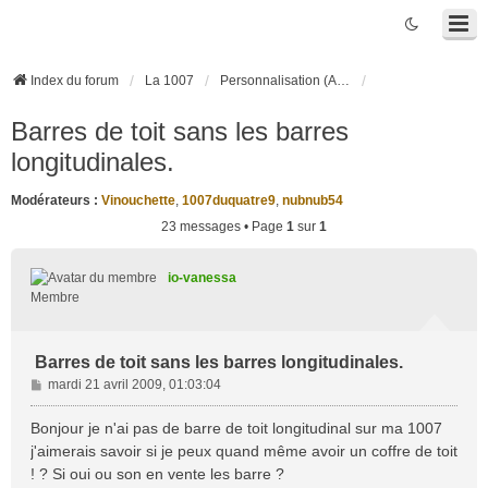
Index du forum
La 1007
Personnalisation (Accessoires, Tuning, ...)
Barres de toit sans les barres
longitudinales.
Modérateurs :
Vinouchette
,
1007duquatre9
,
nubnub54
23 messages • Page
1
sur
1
io-vanessa
Membre
Barres de toit sans les barres longitudinales.
M
mardi 21 avril 2009, 01:03:04
e
s
Bonjour je n'ai pas de barre de toit longitudinal sur ma 1007
s
j'aimerais savoir si je peux quand même avoir un coffre de toit
a
! ? Si oui ou son en vente les barre ?
g