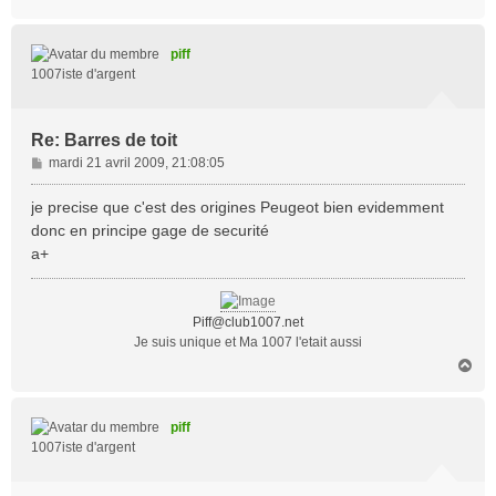
a
u
t
piff
1007iste d'argent
Re: Barres de toit
M
mardi 21 avril 2009, 21:08:05
e
s
je precise que c'est des origines Peugeot bien evidemment
s
donc en principe gage de securité
a
a+
g
e
Piff@club1007.net
Je suis unique et Ma 1007 l'etait aussi
H
a
u
t
piff
1007iste d'argent