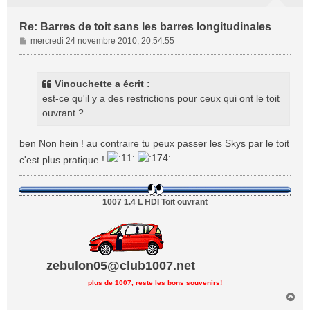
Re: Barres de toit sans les barres longitudinales
M
mercredi 24 novembre 2010, 20:54:55
e
s
s
Vinouchette a écrit :
a
est-ce qu'il y a des restrictions pour ceux qui ont le toit
g
ouvrant ?
e
ben Non hein ! au contraire tu peux passer les Skys par le toit
c'est plus pratique !
1007 1.4 L HDI Toit ouvrant
zebulon05@club1007.net
plus de 1007, reste les bons souvenirs!
H
a