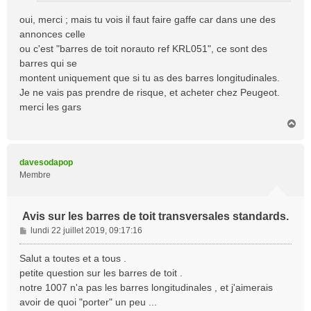
oui, merci ; mais tu vois il faut faire gaffe car dans une des
annonces celle
ou c'est "barres de toit norauto ref KRL051", ce sont des
barres qui se
montent uniquement que si tu as des barres longitudinales.
Je ne vais pas prendre de risque, et acheter chez Peugeot.
merci les gars
H
a
u
t
davesodapop
Membre
Avis sur les barres de toit transversales standards.
M
lundi 22 juillet 2019, 09:17:16
e
s
Salut a toutes et a tous .
s
petite question sur les barres de toit .
a
notre 1007 n'a pas les barres longitudinales , et j'aimerais
g
avoir de quoi "porter" un peu ...
e