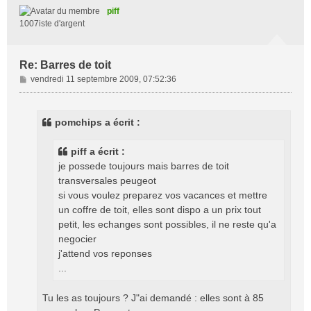
t
piff
1007iste d'argent
Re: Barres de toit
M
vendredi 11 septembre 2009, 07:52:36
e
s
s
pomchips a écrit :
a
g
piff a écrit :
e
je possede toujours mais barres de toit
transversales peugeot
si vous voulez preparez vos vacances et mettre
un coffre de toit, elles sont dispo a un prix tout
petit, les echanges sont possibles, il ne reste qu'a
negocier
j'attend vos reponses
...
Tu les as toujours ? J"ai demandé : elles sont à 85