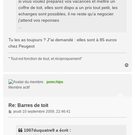
si vous voulez preparez vos vacances et mettre un
coffre de toit, elles sont dispo a un prix tout petit, les
echanges sont possibles, il ne reste qu'a negocier
j'attend vos reponses
...
Tu les as toujours ? J"ai demandé : elles sont à 85 euros
chez Peugeot
" Tout est fonction de tout, et réciproquement"
H
a
u
t
pomchips
Membre actif
Re: Barres de toit
M
jeudi 10 septembre 2009, 22:46:41
e
s
s
1007duquatre9 a écrit :
a