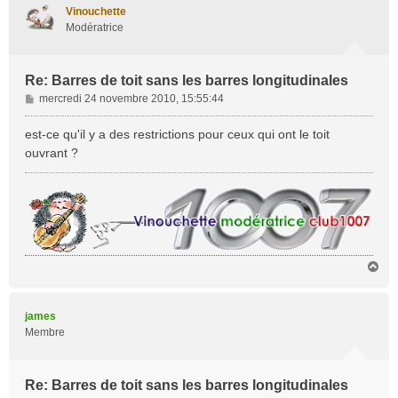
t
Vinouchette
Modératrice
Re: Barres de toit sans les barres longitudinales
M
mercredi 24 novembre 2010, 15:55:44
e
s
est-ce qu'il y a des restrictions pour ceux qui ont le toit
s
ouvrant ?
a
g
e
H
a
u
t
james
Membre
Re: Barres de toit sans les barres longitudinales