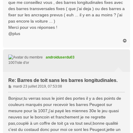
que me conseillez vous , des barres longitudinales fixes avec
des barres transversales fixes ( que j'ai deja ) ou des barres a
fixer sur les ancrages prevus ( euh ... il y en a au moins ? j'ai
pas encore la voiture ... )
Merci pour vos réponses !
@plus
H
a
u
t
androiduserdu03
1007iste d'or
Re: Barres de toit sans les barres longitudinales.
M
mardi 23 juillet 2019, 07:53:08
e
s
Bonjour,tu verras sous le joint des portes il y a des points de
s
couleurs marqués pour recevoir les barres Peugeot sur
a
mesure pour la 1007,j'ai payé les miennes 30e le jeu quasi
g
neuves sur le boncoin et franchement je ne regrette
e
pas,couplé à un coffre de toit ça va tout seul,bonne qualité
c'est du costaud donc pour moi ce sont les Peugeot,jette un