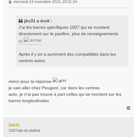
M
mercredi 24 novembre 2010, 20:31:24
e
s
s
jbc31 a écrit :
a
J'ai les barres spécifiques 1007 qui se montent
g
directement sur le pavillon, plus de renseignements
e
ici
Après il y en a surement des compatibles dans les
centres autos
merci pour ta réponse
je vais aller chez Peugeot, car dans les centres
auto, je n'ai pas trouvé à part celles qui se montent sur les
barres longitudinales.
H
a
u
t
Zeb34
1007iste de platine