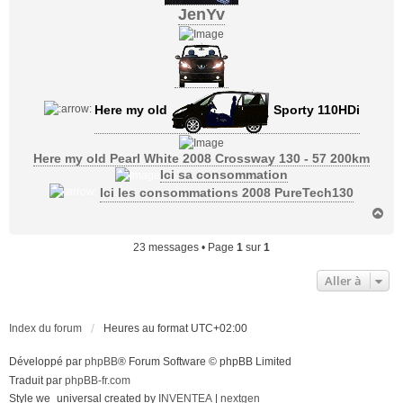
JenYv
Here my old
Sporty 110HDi
Here my old Pearl White 2008 Crossway 130 - 57 200km
Ici sa consommation
Ici les consommations 2008 PureTech130
H
a
u
23 messages • Page
1
sur
1
t
Aller à
Index du forum
Heures au format
UTC+02:00
Développé par
phpBB
® Forum Software © phpBB Limited
Traduit par
phpBB-fr.com
Style we_universal created by
INVENTEA
|
nextgen