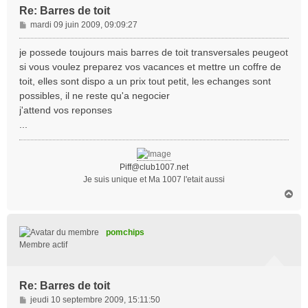
Re: Barres de toit
M
mardi 09 juin 2009, 09:09:27
e
s
je possede toujours mais barres de toit transversales peugeot
s
si vous voulez preparez vos vacances et mettre un coffre de
a
toit, elles sont dispo a un prix tout petit, les echanges sont
g
possibles, il ne reste qu'a negocier
e
j'attend vos reponses
...
Piff@club1007.net
Je suis unique et Ma 1007 l'etait aussi
H
a
u
t
pomchips
Membre actif
Re: Barres de toit
M
jeudi 10 septembre 2009, 15:11:50