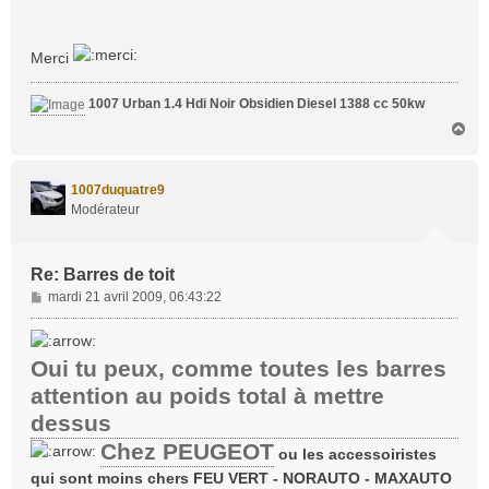
e
Merci
1007 Urban 1.4 Hdi Noir Obsidien Diesel 1388 cc 50kw
H
a
u
t
1007duquatre9
Modérateur
Re: Barres de toit
M
mardi 21 avril 2009, 06:43:22
e
s
s
Oui tu peux, comme toutes les barres
a
attention au poids total à mettre
g
e
dessus
Chez PEUGEOT
ou les accessoiristes
qui sont moins chers FEU VERT - NORAUTO - MAXAUTO