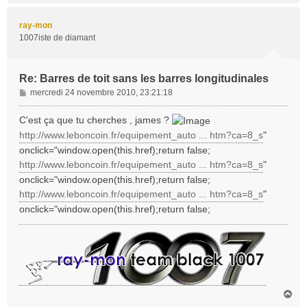
u
t
ray-mon
1007iste de diamant
Re: Barres de toit sans les barres longitudinales
M
mercredi 24 novembre 2010, 23:21:18
e
s
C'est ça que tu cherches , james ?
s
http://www.leboncoin.fr/equipement_auto ... htm?ca=8_s
"
a
onclick="window.open(this.href);return false;
g
http://www.leboncoin.fr/equipement_auto ... htm?ca=8_s
"
e
onclick="window.open(this.href);return false;
http://www.leboncoin.fr/equipement_auto ... htm?ca=8_s
"
onclick="window.open(this.href);return false;
H
a