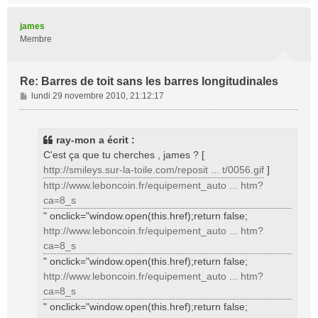
u
t
james
Membre
Re: Barres de toit sans les barres longitudinales
M
lundi 29 novembre 2010, 21:12:17
e
s
s
ray-mon a écrit :
a
C'est ça que tu cherches , james ? [
g
http://smileys.sur-la-toile.com/reposit ... t/0056.gif
]
e
http://www.leboncoin.fr/equipement_auto ... htm?
ca=8_s
" onclick="window.open(this.href);return false;
http://www.leboncoin.fr/equipement_auto ... htm?
ca=8_s
" onclick="window.open(this.href);return false;
http://www.leboncoin.fr/equipement_auto ... htm?
ca=8_s
" onclick="window.open(this.href);return false;