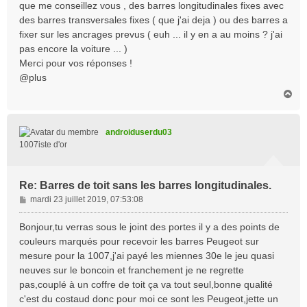
que me conseillez vous , des barres longitudinales fixes avec
des barres transversales fixes ( que j'ai deja ) ou des barres a
fixer sur les ancrages prevus ( euh ... il y en a au moins ? j'ai
pas encore la voiture ... )
Merci pour vos réponses !
@plus
H
a
u
t
androiduserdu03
1007iste d'or
Re: Barres de toit sans les barres longitudinales.
M
mardi 23 juillet 2019, 07:53:08
e
s
Bonjour,tu verras sous le joint des portes il y a des points de
s
couleurs marqués pour recevoir les barres Peugeot sur
a
mesure pour la 1007,j'ai payé les miennes 30e le jeu quasi
g
neuves sur le boncoin et franchement je ne regrette
e
pas,couplé à un coffre de toit ça va tout seul,bonne qualité
c'est du costaud donc pour moi ce sont les Peugeot,jette un