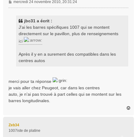
M
mercredi 24 novembre 2010, 20:31:24
e
s
s
jbc31 a écrit :
a
J'ai les barres spécifiques 1007 qui se montent
g
directement sur le pavillon, plus de renseignements
e
ici
Après il y en a surement des compatibles dans les
centres autos
merci pour ta réponse
je vais aller chez Peugeot, car dans les centres
auto, je n'ai pas trouvé à part celles qui se montent sur les
barres longitudinales.
H
a
u
t
Zeb34
1007iste de platine