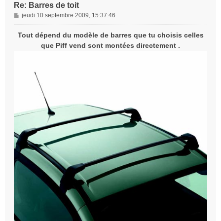
Re: Barres de toit
M
jeudi 10 septembre 2009, 15:37:46
e
s
Tout dépend du modèle de barres que tu choisis celles
s
que Piff vend sont montées directement .
a
g
e