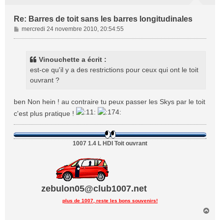
Re: Barres de toit sans les barres longitudinales
M
mercredi 24 novembre 2010, 20:54:55
e
s
s
Vinouchette a écrit :
a
est-ce qu'il y a des restrictions pour ceux qui ont le toit
g
ouvrant ?
e
ben Non hein ! au contraire tu peux passer les Skys par le toit
c'est plus pratique !
1007 1.4 L HDI Toit ouvrant
zebulon05@club1007.net
plus de 1007, reste les bons souvenirs!
H
a