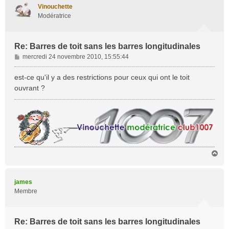
t
Vinouchette
Modératrice
Re: Barres de toit sans les barres longitudinales
M
mercredi 24 novembre 2010, 15:55:44
e
s
est-ce qu'il y a des restrictions pour ceux qui ont le toit
s
ouvrant ?
a
g
e
H
a
u
t
james
Membre
Re: Barres de toit sans les barres longitudinales