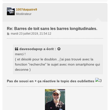
u
t
1007duquatre9
Modérateur
Re: Barres de toit sans les barres longitudinales.
M
mardi 23 juillet 2019, 21:54:12
e
s
s
davesodapop
a écrit :
a
merci !
g
( et désolé pour le doublon , j'ai pas trouvé avec la
e
fonction "recherche" le sujet avec mon smartphone qui
deconne )
Pas de souci en + ça réactive le topic des oubliettes