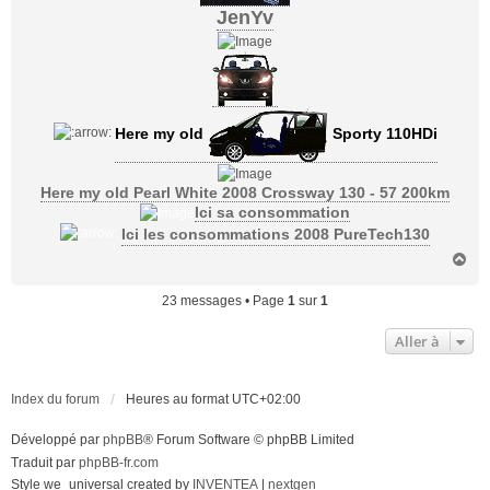
JenYv
Here my old
Sporty 110HDi
Here my old Pearl White 2008 Crossway 130 - 57 200km
Ici sa consommation
Ici les consommations 2008 PureTech130
H
a
u
23 messages • Page
1
sur
1
t
Aller à
Index du forum
Heures au format
UTC+02:00
Développé par
phpBB
® Forum Software © phpBB Limited
Traduit par
phpBB-fr.com
Style we_universal created by
INVENTEA
|
nextgen