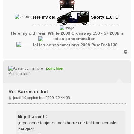
Here my old
Sporty 110HDi
Here my old Pearl White 2008 Crossway 130 - 57 200km
Ici sa consommation
Ici les consommations 2008 PureTech130
H
a
u
t
pomchips
Membre actif
Re: Barres de toit
M
jeudi 10 septembre 2009, 22:44:08
e
s
s
piff a écrit :
a
je possede toujours mais barres de toit transversales
g
peugeot
e