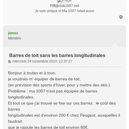
e
Piff@club1007.net
Je suis unique et Ma 1007 l'etait aussi
H
a
u
t
james
Membre
Barres de toit sans les barres longitudinales
M
mercredi 24 novembre 2010, 12:37:27
e
s
Bonjour à toutes et à tous.
s
je voudrais m' équiper de barres de toit,
a
(en prévision des sports d'hiver, pour y mettre des skis.).
g
Problème : ma 1007 n'est pas équipée de barres
e
longitudinales.
Et tout ce que j'ai trouvé se fixe sur ces barres : le coût des
barres
longitudinales est d'environ 200 € chez Peugeot, auxquelles il
faudrait
que je rajoute les barres de toit environ 80€.