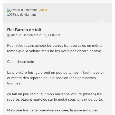
u
t
jbc31
1007iste de diamant
Re: Barres de toit
M
lundi 28 septembre 2009, 14:06:09
e
s
Pour info, j'avais acheté les barres transversales en même
s
temps que la voiture mais ne les avais pas encore essayé.
a
g
C'est chose faite.
e
La première fois, ça prend un peu de temps, il faut mesurer
et mettre des repères pour la position (des gommettes
fournies)
ça fait un peu radin, sur mon ancienne voiture (nissan) les
repères étaient martelés sur le métal sous le joint de porte.
Mais une fois cette opération réalisée, la pose est super