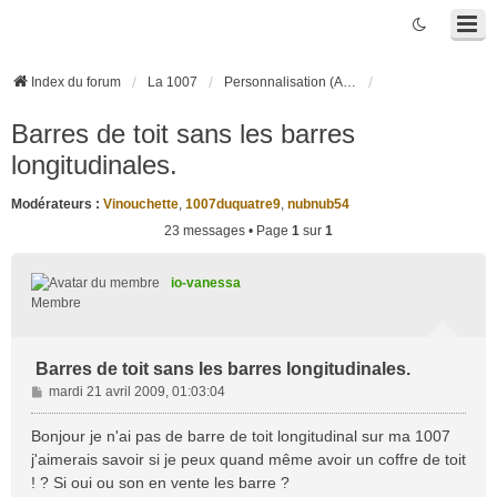
Index du forum
La 1007
Personnalisation (Accessoires, Tuning, ...)
Barres de toit sans les barres
longitudinales.
Modérateurs :
Vinouchette
,
1007duquatre9
,
nubnub54
23 messages • Page
1
sur
1
io-vanessa
Membre
Barres de toit sans les barres longitudinales.
M
mardi 21 avril 2009, 01:03:04
e
s
Bonjour je n'ai pas de barre de toit longitudinal sur ma 1007
s
j'aimerais savoir si je peux quand même avoir un coffre de toit
a
! ? Si oui ou son en vente les barre ?
g