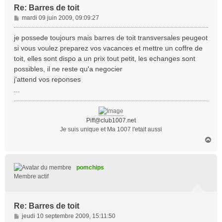
Re: Barres de toit
M
mardi 09 juin 2009, 09:09:27
e
s
je possede toujours mais barres de toit transversales peugeot
s
si vous voulez preparez vos vacances et mettre un coffre de
a
toit, elles sont dispo a un prix tout petit, les echanges sont
g
possibles, il ne reste qu'a negocier
e
j'attend vos reponses
...
Piff@club1007.net
Je suis unique et Ma 1007 l'etait aussi
H
a
u
t
pomchips
Membre actif
Re: Barres de toit
M
jeudi 10 septembre 2009, 15:11:50