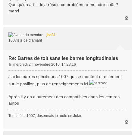
Quelqu'un a t-il déja résolu ce problème à moindre coût ?
merci
H
a
u
t
jbc31
1007iste de diamant
Re: Barres de toit sans les barres longitudinales
M
mercredi 24 novembre 2010, 14:23:16
e
s
J'ai les barres spécifiques 1007 qui se montent directement
s
sur le pavillon, plus de renseignements
ici
a
g
Après il y en a surement des compatibles dans les centres
e
autos
Terminé la 1007, désormais je roule en Juke.
H
a
u