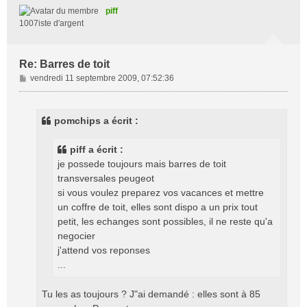
t
piff
1007iste d'argent
Re: Barres de toit
M
vendredi 11 septembre 2009, 07:52:36
e
s
s
pomchips a écrit :
a
g
piff a écrit :
e
je possede toujours mais barres de toit
transversales peugeot
si vous voulez preparez vos vacances et mettre
un coffre de toit, elles sont dispo a un prix tout
petit, les echanges sont possibles, il ne reste qu'a
negocier
j'attend vos reponses
...
Tu les as toujours ? J"ai demandé : elles sont à 85