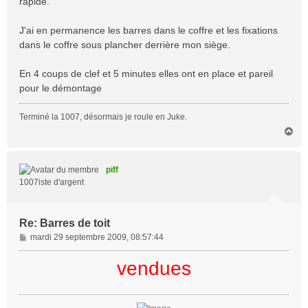
rapide.
J'ai en permanence les barres dans le coffre et les fixations
dans le coffre sous plancher derrière mon siège.
En 4 coups de clef et 5 minutes elles ont en place et pareil
pour le démontage
Terminé la 1007, désormais je roule en Juke.
H
a
u
t
piff
1007iste d'argent
Re: Barres de toit
M
mardi 29 septembre 2009, 08:57:44
e
s
vendues
s
a
g