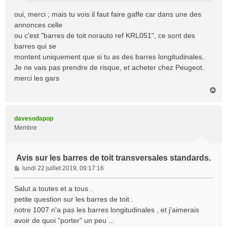
oui, merci ; mais tu vois il faut faire gaffe car dans une des
annonces celle
ou c'est "barres de toit norauto ref KRL051", ce sont des
barres qui se
montent uniquement que si tu as des barres longitudinales.
Je ne vais pas prendre de risque, et acheter chez Peugeot.
merci les gars
H
a
u
t
davesodapop
Membre
Avis sur les barres de toit transversales standards.
M
lundi 22 juillet 2019, 09:17:16
e
s
Salut a toutes et a tous .
s
petite question sur les barres de toit .
a
notre 1007 n'a pas les barres longitudinales , et j'aimerais
g
avoir de quoi "porter" un peu ...
e