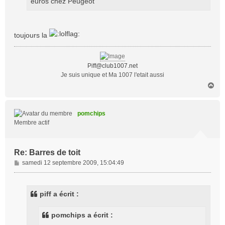
euros chez Peugeot
toujours la
Piff@club1007.net
Je suis unique et Ma 1007 l'etait aussi
H
a
u
t
pomchips
Membre actif
Re: Barres de toit
M
samedi 12 septembre 2009, 15:04:49
e
s
s
piff a écrit :
a
g
pomchips a écrit :
e