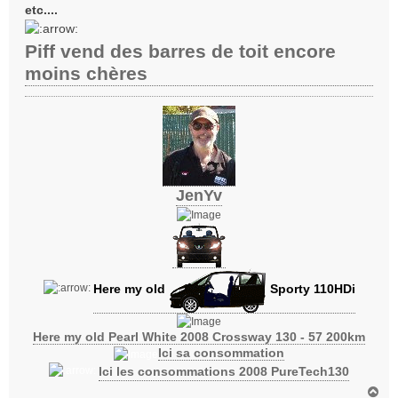
etc....
Piff vend des barres de toit encore
moins chères
JenYv
Here my old
Sporty 110HDi
Here my old Pearl White 2008 Crossway 130 - 57 200km
Ici sa consommation
Ici les consommations 2008 PureTech130
H