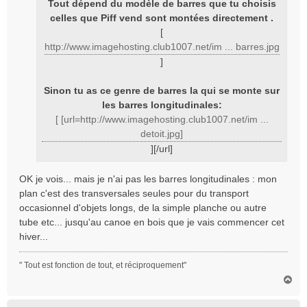
Tout dépend du modèle de barres que tu choisis
g
celles que Piff vend sont montées directement .
e
[
http://www.imagehosting.club1007.net/im ... barres.jpg
]
Sinon tu as ce genre de barres la qui se monte sur
les barres longitudinales:
[ [url=http://www.imagehosting.club1007.net/im ...
detoit.jpg]
][/url]
OK je vois... mais je n'ai pas les barres longitudinales : mon
plan c'est des transversales seules pour du transport
occasionnel d'objets longs, de la simple planche ou autre
tube etc... jusqu'au canoe en bois que je vais commencer cet
hiver...
" Tout est fonction de tout, et réciproquement"
H
a
u