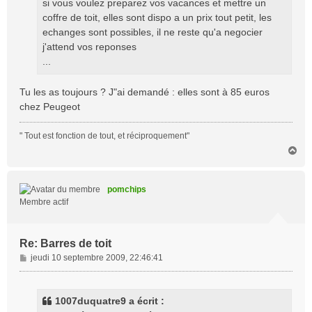
si vous voulez preparez vos vacances et mettre un
coffre de toit, elles sont dispo a un prix tout petit, les
echanges sont possibles, il ne reste qu'a negocier
j'attend vos reponses
...
Tu les as toujours ? J"ai demandé : elles sont à 85 euros
chez Peugeot
" Tout est fonction de tout, et réciproquement"
H
a
u
t
pomchips
Membre actif
Re: Barres de toit
M
jeudi 10 septembre 2009, 22:46:41
e
s
s
1007duquatre9 a écrit :
a