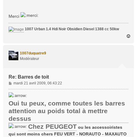
e
Merci
1007 Urban 1.4 Hdi Noir Obsidien Diesel 1388 cc 50kw
H
a
u
t
1007duquatre9
Modérateur
Re: Barres de toit
M
mardi 21 avril 2009, 06:43:22
e
s
s
Oui tu peux, comme toutes les barres
a
attention au poids total à mettre
g
e
dessus
Chez PEUGEOT
ou les accessoiristes
qui sont moins chers FEU VERT - NORAUTO - MAXAUTO