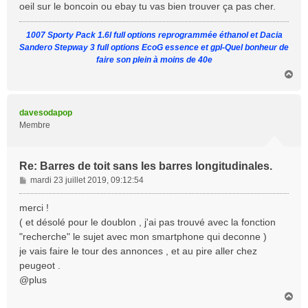
oeil sur le boncoin ou ebay tu vas bien trouver ça pas cher.
1007 Sporty Pack 1.6l full options reprogrammée éthanol et Dacia
Sandero Stepway 3 full options EcoG essence et gpl-Quel bonheur de
faire son plein à moins de 40e
H
a
u
t
davesodapop
Membre
Re: Barres de toit sans les barres longitudinales.
M
mardi 23 juillet 2019, 09:12:54
e
s
merci !
s
( et désolé pour le doublon , j'ai pas trouvé avec la fonction
a
"recherche" le sujet avec mon smartphone qui deconne )
g
je vais faire le tour des annonces , et au pire aller chez
e
peugeot .
@plus
H
a