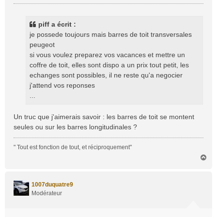
e
s
s
piff a écrit :
a
je possede toujours mais barres de toit transversales
g
peugeot
e
si vous voulez preparez vos vacances et mettre un
coffre de toit, elles sont dispo a un prix tout petit, les
echanges sont possibles, il ne reste qu'a negocier
j'attend vos reponses
...
Un truc que j'aimerais savoir : les barres de toit se montent
seules ou sur les barres longitudinales ?
" Tout est fonction de tout, et réciproquement"
H
a
u
t
1007duquatre9
Modérateur