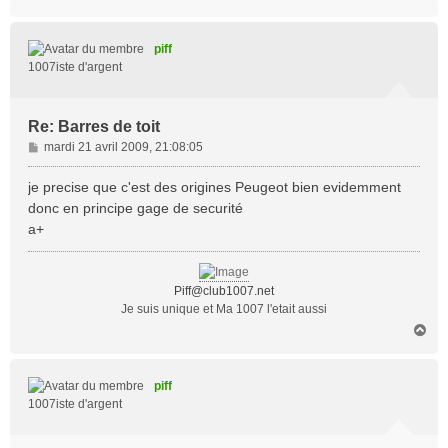
a
u
t
piff
1007iste d'argent
Re: Barres de toit
M
mardi 21 avril 2009, 21:08:05
e
s
je precise que c'est des origines Peugeot bien evidemment
s
donc en principe gage de securité
a
a+
g
e
Piff@club1007.net
Je suis unique et Ma 1007 l'etait aussi
H
a
u
t
piff
1007iste d'argent