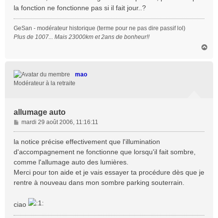
la fonction ne fonctionne pas si il fait jour..?
GeSan - modérateur historique (terme pour ne pas dire passif lol)
Plus de 1007... Mais 23000km et 2ans de bonheur!!
H
a
u
t
mao
Modérateur à la retraite
allumage auto
M
mardi 29 août 2006, 11:16:11
e
s
la notice précise effectivement que l'illumination
s
d'accompagnement ne fonctionne que lorsqu'il fait sombre,
a
comme l'allumage auto des lumières.
g
Merci pour ton aide et je vais essayer ta procédure dès que je
e
rentre à nouveau dans mon sombre parking souterrain.
ciao