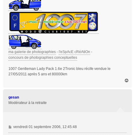
ma galerie de photographies
-
l'eSpAcE cRéAtiOn
-
concours de photographies conceptuelles
1007 Gentleman Lady Pack 1.6e 2Tronic bleu récife vendue le
27/05/2011 après 5 ans et 80000km
H
a
u
t
gesan
Modérateur à la retraite
M
vendredi 01 septembre 2006, 12:45:48
e