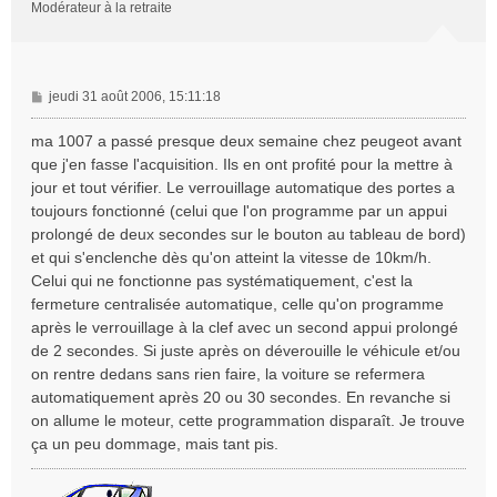
Modérateur à la retraite
M
jeudi 31 août 2006, 15:11:18
e
s
ma 1007 a passé presque deux semaine chez peugeot avant
s
que j'en fasse l'acquisition. Ils en ont profité pour la mettre à
a
jour et tout vérifier. Le verrouillage automatique des portes a
g
toujours fonctionné (celui que l'on programme par un appui
e
prolongé de deux secondes sur le bouton au tableau de bord)
et qui s'enclenche dès qu'on atteint la vitesse de 10km/h.
Celui qui ne fonctionne pas systématiquement, c'est la
fermeture centralisée automatique, celle qu'on programme
après le verrouillage à la clef avec un second appui prolongé
de 2 secondes. Si juste après on déverouille le véhicule et/ou
on rentre dedans sans rien faire, la voiture se refermera
automatiquement après 20 ou 30 secondes. En revanche si
on allume le moteur, cette programmation disparaît. Je trouve
ça un peu dommage, mais tant pis.