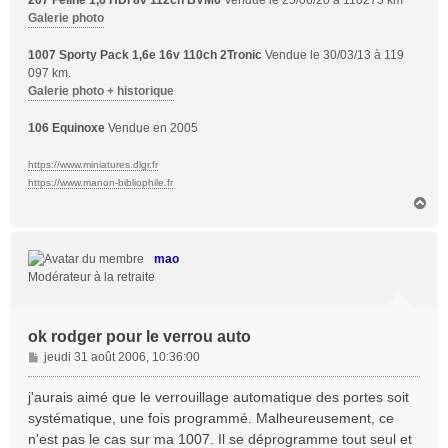
207 Féline 1,6 HDi 8v 112ch BVM6
Vendue le 25/06/20 à 110273 km
Galerie photo
1007 Sporty Pack 1,6e 16v 110ch 2Tronic
Vendue le 30/03/13 à 119
097 km.
Galerie photo + historique
106 Equinoxe
Vendue en 2005
https://www.miniatures.dlgr.fr
https://www.manon-bibliophile.fr
H
a
u
t
mao
Modérateur à la retraite
ok rodger pour le verrou auto
M
jeudi 31 août 2006, 10:36:00
e
s
j'aurais aimé que le verrouillage automatique des portes soit
s
systématique, une fois programmé. Malheureusement, ce
a
n'est pas le cas sur ma 1007. Il se déprogramme tout seul et
g