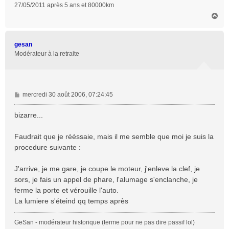
27/05/2011 après 5 ans et 80000km
H
a
u
t
gesan
Modérateur à la retraite
M
mercredi 30 août 2006, 07:24:45
e
s
bizarre...
s
a
Faudrait que je rééssaie, mais il me semble que moi je suis la
g
procedure suivante :
e
J'arrive, je me gare, je coupe le moteur, j'enleve la clef, je
sors, je fais un appel de phare, l'alumage s'enclanche, je
ferme la porte et vérouille l'auto.
La lumiere s'éteind qq temps après
GeSan - modérateur historique (terme pour ne pas dire passif lol)