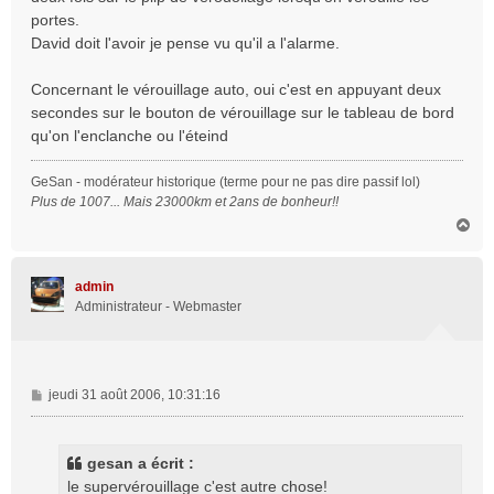
portes.
David doit l'avoir je pense vu qu'il a l'alarme.
Concernant le vérouillage auto, oui c'est en appuyant deux
secondes sur le bouton de vérouillage sur le tableau de bord
qu'on l'enclanche ou l'éteind
GeSan - modérateur historique (terme pour ne pas dire passif lol)
Plus de 1007... Mais 23000km et 2ans de bonheur!!
H
a
u
t
admin
Administrateur - Webmaster
M
jeudi 31 août 2006, 10:31:16
e
s
s
gesan a écrit :
a
le supervérouillage c'est autre chose!
g