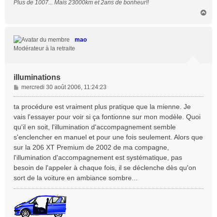
Plus de 1007... Mais 23000km et 2ans de bonheur!!
H
a
u
t
mao
Modérateur à la retraite
illuminations
M
mercredi 30 août 2006, 11:24:23
e
s
ta procédure est vraiment plus pratique que la mienne. Je
s
vais l'essayer pour voir si ça fontionne sur mon modèle. Quoi
a
qu'il en soit, l'illumination d'accompagnement semble
g
s'enclencher en manuel et pour une fois seulement. Alors que
e
sur la 206 XT Premium de 2002 de ma compagne,
l'illumination d'accompagnement est systématique, pas
besoin de l'appeler à chaque fois, il se déclenche dès qu'on
sort de la voiture en ambiance sombre...