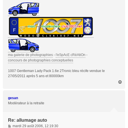
ma galerie de photographies
-
l'eSpAcE cRéAtiOn
-
concours de photographies conceptuelles
1007 Gentleman Lady Pack 1.6e 2Tronic bleu récife vendue le
27/05/2011 après 5 ans et 80000km
H
a
u
t
gesan
Modérateur à la retraite
Re: allumage auto
M
mardi 29 août 2006, 12:19:30