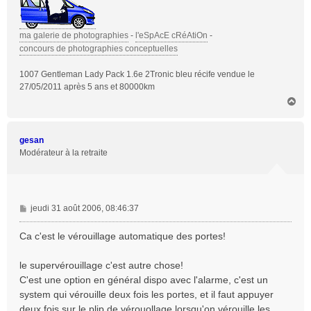
ma galerie de photographies
-
l'eSpAcE cRéAtiOn
-
concours de photographies conceptuelles
1007 Gentleman Lady Pack 1.6e 2Tronic bleu récife vendue le
27/05/2011 après 5 ans et 80000km
H
a
u
t
gesan
Modérateur à la retraite
M
jeudi 31 août 2006, 08:46:37
e
s
Ca c'est le vérouillage automatique des portes!
s
a
le supervérouillage c'est autre chose!
g
C'est une option en général dispo avec l'alarme, c'est un
e
system qui vérouille deux fois les portes, et il faut appuyer
deux fois sur le plip de vérouollage lorsqu'on vérouille les