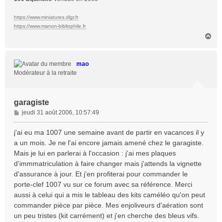
https://www.miniatures.dlgr.fr
https://www.manon-bibliophile.fr
H
a
u
t
mao
Modérateur à la retraite
garagiste
M
jeudi 31 août 2006, 10:57:49
e
s
j'ai eu ma 1007 une semaine avant de partir en vacances il y
s
a un mois. Je ne l'ai encore jamais amené chez le garagiste.
a
Mais je lui en parlerai à l'occasion : j'ai mes plaques
g
d'immmatriculation à faire changer mais j'attends la vignette
e
d'assurance à jour. Et j'en profiterai pour commander le
porte-clef 1007 vu sur ce forum avec sa référence. Merci
aussi à celui qui a mis le tableau des kits caméléo qu'on peut
commander pièce par pièce. Mes enjoliveurs d'aération sont
un peu tristes (kit carrément) et j'en cherche des bleus vifs.