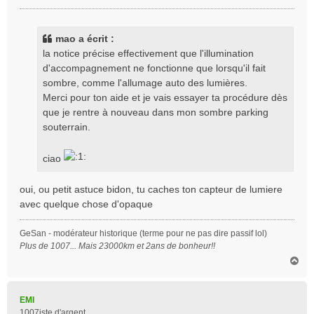
e
s
s
mao a écrit :
a
la notice précise effectivement que l'illumination
g
d'accompagnement ne fonctionne que lorsqu'il fait
e
sombre, comme l'allumage auto des lumières.
Merci pour ton aide et je vais essayer ta procédure dès
que je rentre à nouveau dans mon sombre parking
souterrain.
ciao
oui, ou petit astuce bidon, tu caches ton capteur de lumiere
avec quelque chose d'opaque
GeSan - modérateur historique (terme pour ne pas dire passif lol)
Plus de 1007... Mais 23000km et 2ans de bonheur!!
H
a
u
t
EMI
1007iste d'argent