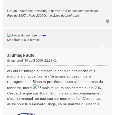
a
g
GeSan - modérateur historique (terme pour ne pas dire passif lol)
e
Plus de 1007... Mais 23000km et 2ans de bonheur!!
H
a
u
t
mao
Modérateur à la retraite
allumage auto
M
mercredi 30 août 2006, 22:18:41
e
s
oui oui l'allumage automatique est bien enclenché et il
s
marche à chaque fois, je n'ai jamais eu besoin de le
a
reprogrammer. Sinon ta procédure toute simple marche du
g
tonnerre, merci
mais toujours pas comme sur la 206,
e
c'est à dire que sur 1007, l'illumination d'accompagnement,
c'est du manuel, en tout cas sur mon modèle. C'est le cas
aussi pour le superverouillage, ça ne marche qu'une fois.