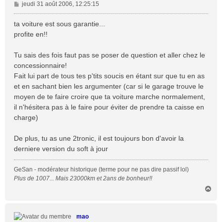
M
jeudi 31 août 2006, 12:25:15
e
s
ta voiture est sous garantie...
s
profite en!!
a
g
Tu sais des fois faut pas se poser de question et aller chez le
e
concessionnaire!
Fait lui part de tous tes p'tits soucis en étant sur que tu en as
et en sachant bien les argumenter (car si le garage trouve le
moyen de te faire croire que ta voiture marche normalement,
il n'hésitera pas à le faire pour éviter de prendre ta caisse en
charge)
De plus, tu as une 2tronic, il est toujours bon d'avoir la
derniere version du soft à jour
GeSan - modérateur historique (terme pour ne pas dire passif lol)
Plus de 1007... Mais 23000km et 2ans de bonheur!!
H
a
u
t
mao