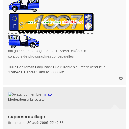
ma galerie de photographies
-
l'eSpAcE cRéAtiOn
-
concours de photographies conceptuelles
1007 Gentleman Lady Pack 1.6e 2Tronic bleu récife vendue le
27/05/2011 après 5 ans et 80000km
H
a
u
t
mao
Modérateur à la retraite
superverouillage
M
mercredi 30 août 2006, 22:42:38
e