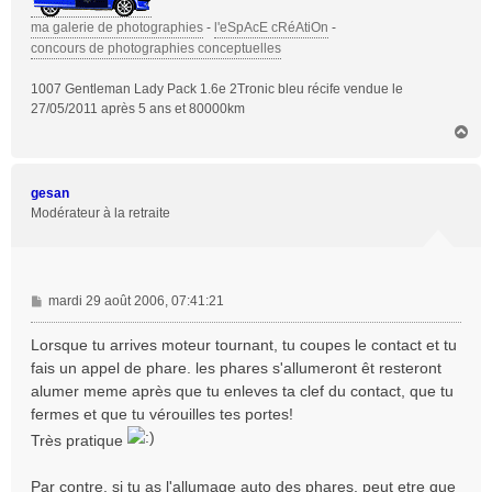
ma galerie de photographies
-
l'eSpAcE cRéAtiOn
-
concours de photographies conceptuelles
1007 Gentleman Lady Pack 1.6e 2Tronic bleu récife vendue le
27/05/2011 après 5 ans et 80000km
H
a
u
t
gesan
Modérateur à la retraite
M
mardi 29 août 2006, 07:41:21
e
s
Lorsque tu arrives moteur tournant, tu coupes le contact et tu
s
fais un appel de phare. les phares s'allumeront êt resteront
a
alumer meme après que tu enleves ta clef du contact, que tu
g
fermes et que tu vérouilles tes portes!
e
Très pratique
Par contre, si tu as l'allumage auto des phares, peut etre que