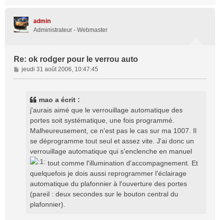
a
u
t
admin
Administrateur - Webmaster
Re: ok rodger pour le verrou auto
M
jeudi 31 août 2006, 10:47:45
e
s
s
mao a écrit :
a
j'aurais aimé que le verrouillage automatique des
g
portes soit systématique, une fois programmé.
e
Malheureusement, ce n'est pas le cas sur ma 1007. Il
se déprogramme tout seul et assez vite. J'ai donc un
verrouillage automatique qui s'enclenche en manuel
tout comme l'illumination d'accompagnement. Et
quelquefois je dois aussi reprogrammer l'éclairage
automatique du plafonnier à l'ouverture des portes
(pareil : deux secondes sur le bouton central du
plafonnier).