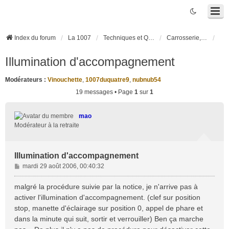
Index du forum
La 1007
Techniques et Questions
Carrosserie, électronique véhicule et habitacle
Illumination d'accompagnement
Modérateurs :
Vinouchette
,
1007duquatre9
,
nubnub54
19 messages • Page
1
sur
1
mao
Modérateur à la retraite
Illumination d'accompagnement
M
mardi 29 août 2006, 00:40:32
e
s
malgré la procédure suivie par la notice, je n'arrive pas à
s
activer l'illumination d'accompagnement. (clef sur position
a
stop, manette d'éclairage sur position 0, appel de phare et
g
dans la minute qui suit, sortir et verrouiller) Ben ça marche
e