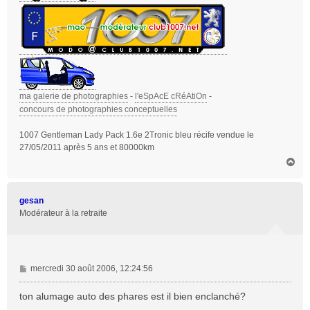
ma galerie de photographies
-
l'eSpAcE cRéAtiOn
-
concours de photographies conceptuelles
1007 Gentleman Lady Pack 1.6e 2Tronic bleu récife vendue le
27/05/2011 après 5 ans et 80000km
H
a
u
t
gesan
Modérateur à la retraite
M
mercredi 30 août 2006, 12:24:56
e
s
ton alumage auto des phares est il bien enclanché?
s