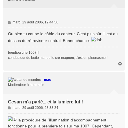
M
mardi 29 août 2006, 12:44:56
e
s
Ou bien tu coupe le câble du capteur. C'est plus sûr. Il est au
s
dessus du rétroviseur central. Bonne chance.
a
g
boudiou une 1007 !!
e
conducteur de boîte manuelle cro-magnon, c'est un pléonasme !
H
a
u
t
mao
Modérateur à la retraite
Gesan m'a parlé... et la lumière fut !
M
mardi 29 août 2006, 23:33:24
e
s
la procédure de l'illumination d'accompagnement
s
fonctionne pour la première fois sur ma 1007. Cependant,