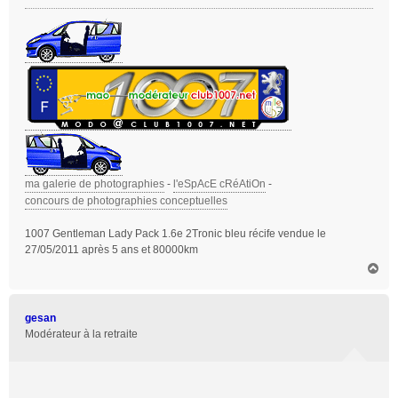
ma galerie de photographies
-
l'eSpAcE cRéAtiOn
-
concours de photographies conceptuelles
1007 Gentleman Lady Pack 1.6e 2Tronic bleu récife vendue le
27/05/2011 après 5 ans et 80000km
H
a
u
t
gesan
Modérateur à la retraite