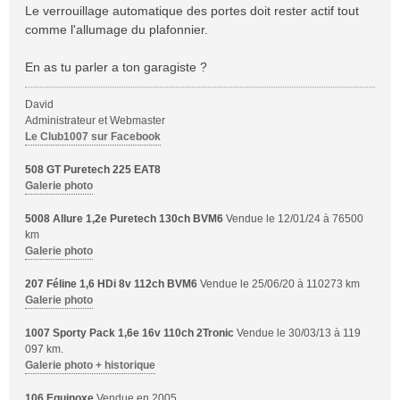
Le verrouillage automatique des portes doit rester actif tout
comme l'allumage du plafonnier.
En as tu parler a ton garagiste ?
David
Administrateur et Webmaster
Le Club1007 sur Facebook
508 GT Puretech 225 EAT8
Galerie photo
5008 Allure 1,2e Puretech 130ch BVM6
Vendue le 12/01/24 à 76500
km
Galerie photo
207 Féline 1,6 HDi 8v 112ch BVM6
Vendue le 25/06/20 à 110273 km
Galerie photo
1007 Sporty Pack 1,6e 16v 110ch 2Tronic
Vendue le 30/03/13 à 119
097 km.
Galerie photo + historique
106 Equinoxe
Vendue en 2005