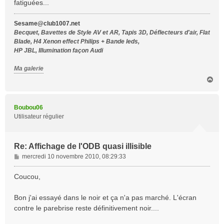
fatiguées...
g
e
Sesame@club1007.net
Becquet, Bavettes de Style AV et AR, Tapis 3D, Déflecteurs d'air, Flat
Blade, H4 Xenon effect Philips + Bande leds,
HP JBL, Illumination façon Audi
Ma galerie
H
a
u
t
Boubou06
Utilisateur régulier
Re: Affichage de l'ODB quasi illisible
M
mercredi 10 novembre 2010, 08:29:33
e
s
Coucou,
s
a
Bon j'ai essayé dans le noir et ça n'a pas marché. L'écran
g
contre le parebrise reste définitivement noir....
e