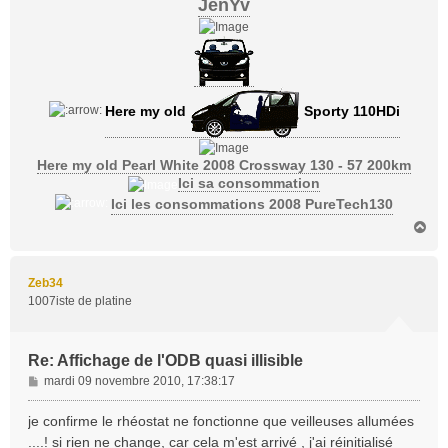
JenYv
Here my old
Sporty 110HDi
Here my old Pearl White 2008 Crossway 130 - 57 200km
Ici sa consommation
Ici les consommations 2008 PureTech130
H
a
u
t
Zeb34
1007iste de platine
Re: Affichage de l'ODB quasi illisible
M
mardi 09 novembre 2010, 17:38:17
e
s
je confirme le rhéostat ne fonctionne que veilleuses allumées
s
....! si rien ne change, car cela m'est arrivé , j'ai réinitialisé