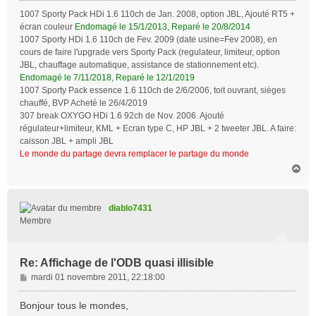
1007 Sporty Pack HDi 1.6 110ch de Jan. 2008, option JBL, Ajouté RT5 +
écran couleur
Endomagé le 15/1/2013, Reparé le 20/8/2014
1007 Sporty HDi 1.6 110ch de Fev. 2009 (date usine=Fev 2008), en
cours de faire l'upgrade vers Sporty Pack (regulateur, limiteur, option
JBL, chauffage automatique, assistance de stationnement etc).
Endomagé le 7/11/2018, Reparé le 12/1/2019
1007 Sporty Pack essence 1.6 110ch de 2/6/2006, toit ouvrant, sièges
chauffé, BVP Acheté le 26/4/2019
307 break OXYGO HDi 1.6 92ch de Nov. 2006. Ajouté
régulateur+limiteur, KML + Ecran type C, HP JBL + 2 tweeter JBL. A faire:
caisson JBL + ampli JBL
Le monde du partage devra remplacer le partage du monde
H
a
u
t
diablo7431
Membre
Re: Affichage de l'ODB quasi illisible
M
mardi 01 novembre 2011, 22:18:00
e
s
Bonjour tous le mondes,
s