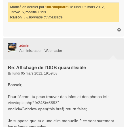
Modifié en dernier par
1007duquatre9
le lundi 05 mars 2012,
19:54:15, modifié 1 fois.
Raison :
Fusionnage du message
H
a
u
t
admin
Administrateur - Webmaster
Re: Affichage de l'ODB quasi illisible
M
lundi 05 mars 2012, 19:59:08
e
s
Bonsoir,
s
a
Pour l'écran, tu peux trouver des infos et des photos ici :
g
viewtopic.php?f=24&t=3893
"
e
onclick="window.open(this.href);return false;
Je suppose que tu a une clim manuelle ? ce sont surement
les mêmes ampoules.