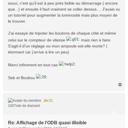
souci, c'est qu'il est à peu près lisible au démarrage ( encore
que...) et ensuite il faut vraiment se coller dessus.... J'avais vu
un tutoriel pour augmenter la luminosité mais plus moyen de
le trouver.
J'ai essayé de tripoter les boutons de chaque côté et même
celui sur le compteur de vitesse
mais rien à faire.
S'agit-il d'un réglage ou mon ampoule est-elle morte? (
étonnant car j'arrive à lire un peu)
Merci infiniment en tout cas
Seb et Boubou
H
a
u
t
jbc31
1007iste de diamant
Re: Affichage de l'ODB quasi illisible