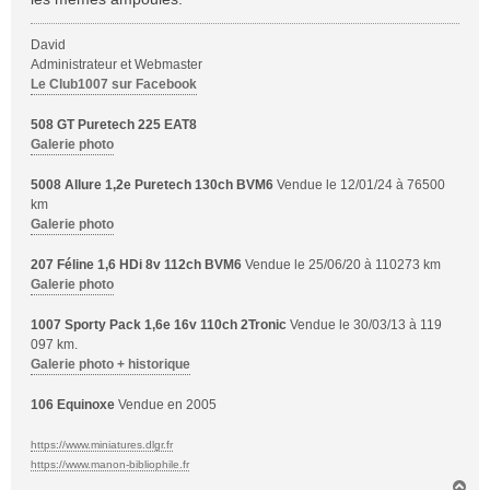
David
Administrateur et Webmaster
Le Club1007 sur Facebook
508 GT Puretech 225 EAT8
Galerie photo
5008 Allure 1,2e Puretech 130ch BVM6
Vendue le 12/01/24 à 76500
km
Galerie photo
207 Féline 1,6 HDi 8v 112ch BVM6
Vendue le 25/06/20 à 110273 km
Galerie photo
1007 Sporty Pack 1,6e 16v 110ch 2Tronic
Vendue le 30/03/13 à 119
097 km.
Galerie photo + historique
106 Equinoxe
Vendue en 2005
https://www.miniatures.dlgr.fr
https://www.manon-bibliophile.fr
H