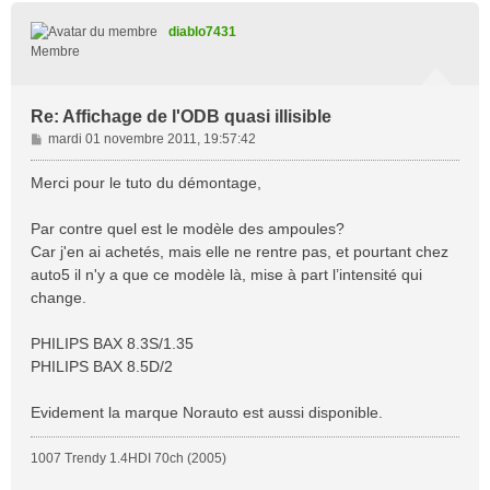
u
t
diablo7431
Membre
Re: Affichage de l'ODB quasi illisible
M
mardi 01 novembre 2011, 19:57:42
e
s
Merci pour le tuto du démontage,
s
a
Par contre quel est le modèle des ampoules?
g
Car j'en ai achetés, mais elle ne rentre pas, et pourtant chez
e
auto5 il n'y a que ce modèle là, mise à part l’intensité qui
change.
PHILIPS BAX 8.3S/1.35
PHILIPS BAX 8.5D/2
Evidement la marque Norauto est aussi disponible.
1007 Trendy 1.4HDI 70ch (2005)