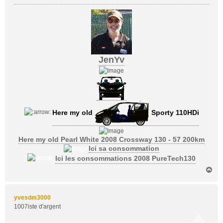
JenYv
Here my old
Sporty 110HDi
Here my old Pearl White 2008 Crossway 130 - 57 200km
Ici sa consommation
Ici les consommations 2008 PureTech130
H
a
u
t
yvesdm3000
1007iste d'argent