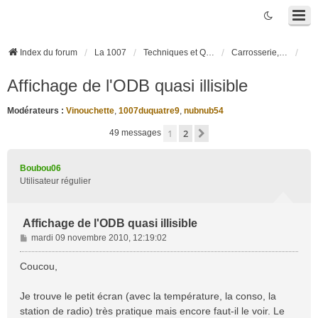
Index du forum
La 1007
Techniques et Questions
Carrosserie, électronique véhicule et habitacle
Affichage de l'ODB quasi illisible
Modérateurs :
Vinouchette
,
1007duquatre9
,
nubnub54
1
2
Suivante
49 messages
Boubou06
Utilisateur régulier
Affichage de l'ODB quasi illisible
M
mardi 09 novembre 2010, 12:19:02
e
s
Coucou,
s
a
Je trouve le petit écran (avec la température, la conso, la
g
station de radio) très pratique mais encore faut-il le voir. Le
e