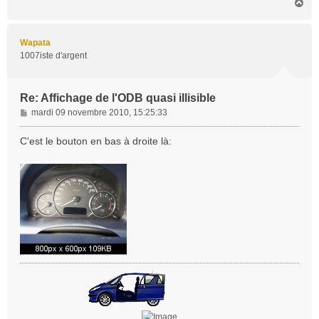
H
g
a
e
u
t
Wapata
1007iste d'argent
Re: Affichage de l'ODB quasi illisible
M
mardi 09 novembre 2010, 15:25:33
e
s
C'est le bouton en bas à droite là:
s
a
g
e