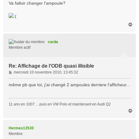
Va falloir changer l'ampoule?
H
a
u
t
carda
Membre actif
Re: Affichage de l'ODB quasi illisible
M
mercredi 10 novembre 2010, 13:45:32
e
s
même pb que toi, j'ai changé 2 ampoules derriere l'afficheur...
s
a
g
11 ans en 1007 ... puis en VW Polo et maintenant en Audi Q2
e
H
a
u
t
Hermes13530
Membre