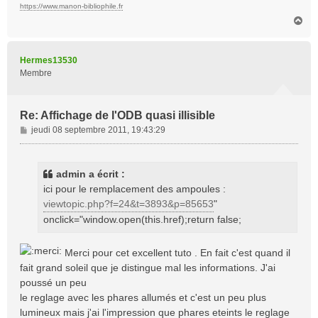
https://www.manon-bibliophile.fr
H
a
u
t
Hermes13530
Membre
Re: Affichage de l'ODB quasi illisible
M
jeudi 08 septembre 2011, 19:43:29
e
s
s
admin a écrit :
a
ici pour le remplacement des ampoules :
g
viewtopic.php?f=24&t=3893&p=85653
"
e
onclick="window.open(this.href);return false;
Merci pour cet excellent tuto . En fait c'est quand il
fait grand soleil que je distingue mal les informations. J'ai
poussé un peu
le reglage avec les phares allumés et c'est un peu plus
lumineux mais j'ai l'impression que phares eteints le reglage