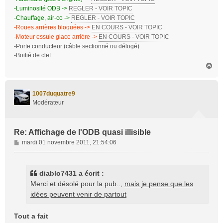
-Luminosité ODB ->
REGLER - VOIR TOPIC
-Chauffage, air-co ->
REGLER - VOIR TOPIC
-Roues arrières bloquées ->
EN COURS - VOIR TOPIC
-Moteur essuie glace arrière ->
EN COURS - VOIR TOPIC
-Porte conducteur (câble sectionné ou délogé)
-Boitié de clef
H
a
u
t
1007duquatre9
Modérateur
Re: Affichage de l'ODB quasi illisible
M
mardi 01 novembre 2011, 21:54:06
e
s
s
diablo7431 a écrit :
a
Merci et désolé pour la pub..,
mais je pense que les
g
idées peuvent venir de partout
e
Tout a fait