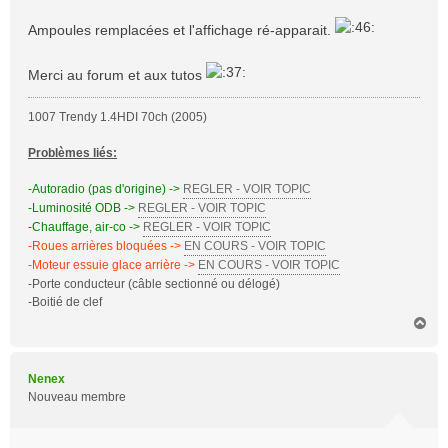
a
Ampoules remplacées et l'affichage ré-apparait.
g
e
Merci au forum et aux tutos
1007 Trendy 1.4HDI 70ch (2005)
Problèmes liés:
-Autoradio (pas d'origine) ->
REGLER - VOIR TOPIC
-Luminosité ODB ->
REGLER - VOIR TOPIC
-Chauffage, air-co ->
REGLER - VOIR TOPIC
-Roues arrières bloquées ->
EN COURS - VOIR TOPIC
-Moteur essuie glace arrière ->
EN COURS - VOIR TOPIC
-Porte conducteur (câble sectionné ou délogé)
-Boitié de clef
H
a
u
t
Nenex
Nouveau membre