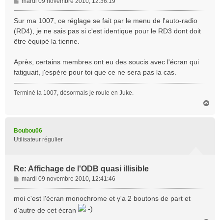
M
mardi 09 novembre 2010, 12:36:19
e
s
Sur ma 1007, ce réglage se fait par le menu de l'auto-radio
s
(RD4), je ne sais pas si c'est identique pour le RD3 dont doit
a
être équipé la tienne.
g
e
Après, certains membres ont eu des soucis avec l'écran qui
fatiguait, j'espère pour toi que ce ne sera pas la cas.
Terminé la 1007, désormais je roule en Juke.
H
a
u
t
Boubou06
Utilisateur régulier
Re: Affichage de l'ODB quasi illisible
M
mardi 09 novembre 2010, 12:41:46
e
s
moi c'est l'écran monochrome et y'a 2 boutons de part et
s
d'autre de cet écran
a