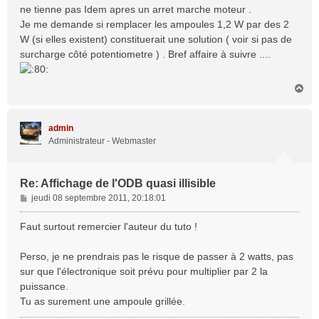
ne tienne pas Idem apres un arret marche moteur .
Je me demande si remplacer les ampoules 1,2 W par des 2
W (si elles existent) constituerait une solution ( voir si pas de
surcharge côté potentiometre ) . Bref affaire à suivre ....
H
a
u
t
admin
Administrateur - Webmaster
Re: Affichage de l'ODB quasi illisible
M
jeudi 08 septembre 2011, 20:18:01
e
s
Faut surtout remercier l'auteur du tuto !
s
a
Perso, je ne prendrais pas le risque de passer à 2 watts, pas
g
sur que l'électronique soit prévu pour multiplier par 2 la
e
puissance.
Tu as surement une ampoule grillée.