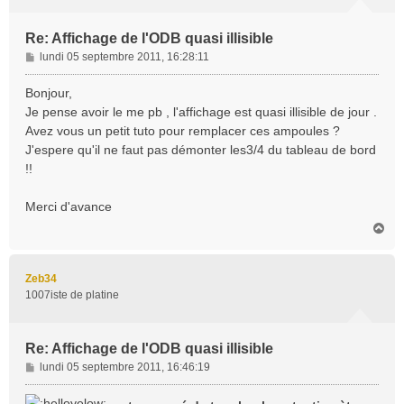
Re: Affichage de l'ODB quasi illisible
M
lundi 05 septembre 2011, 16:28:11
e
s
Bonjour,
s
Je pense avoir le me pb , l'affichage est quasi illisible de jour .
a
Avez vous un petit tuto pour remplacer ces ampoules ?
g
J'espere qu'il ne faut pas démonter les3/4 du tableau de bord
e
!!
Merci d'avance
H
a
u
t
Zeb34
1007iste de platine
Re: Affichage de l'ODB quasi illisible
M
lundi 05 septembre 2011, 16:46:19
e
s