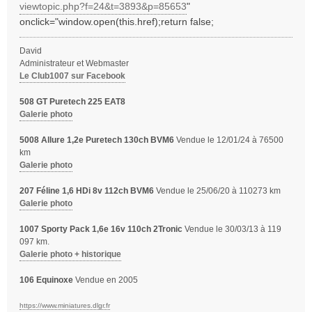
s
viewtopic.php?f=24&t=3893&p=85653
"
a
onclick="window.open(this.href);return false;
g
e
David
Administrateur et Webmaster
Le Club1007 sur Facebook
508 GT Puretech 225 EAT8
Galerie photo
5008 Allure 1,2e Puretech 130ch BVM6
Vendue le 12/01/24 à 76500
km
Galerie photo
207 Féline 1,6 HDi 8v 112ch BVM6
Vendue le 25/06/20 à 110273 km
Galerie photo
1007 Sporty Pack 1,6e 16v 110ch 2Tronic
Vendue le 30/03/13 à 119
097 km.
Galerie photo + historique
106 Equinoxe
Vendue en 2005
https://www.miniatures.dlgr.fr