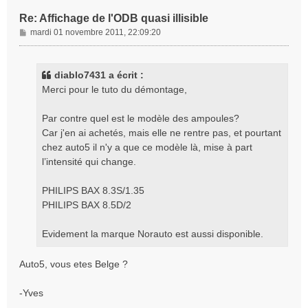
Re: Affichage de l'ODB quasi illisible
M
mardi 01 novembre 2011, 22:09:20
e
s
s
diablo7431 a écrit :
a
Merci pour le tuto du démontage,
g
e
Par contre quel est le modèle des ampoules?
Car j'en ai achetés, mais elle ne rentre pas, et pourtant
chez auto5 il n'y a que ce modèle là, mise à part
l’intensité qui change.
PHILIPS BAX 8.3S/1.35
PHILIPS BAX 8.5D/2
Evidement la marque Norauto est aussi disponible.
Auto5, vous etes Belge ?
-Yves