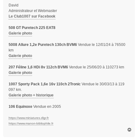
David
Administrateur et Webmaster
Le Club1007 sur Facebook
508 GT Puretech 225 EAT8
Galerie photo
5008 Allure 1,2e Puretech 130ch BVM6
Vendue le 12/01/24 à 76500
km
Galerie photo
207 Féline 1,6 HDi 8v 112ch BVM6
Vendue le 25/06/20 à 110273 km
Galerie photo
1007 Sporty Pack 1,6e 16v 110ch 2Tronic
Vendue le 30/03/13 à 119
097 km.
Galerie photo + historique
106 Equinoxe
Vendue en 2005
https://www.miniatures.dlgr.fr
https://www.manon-bibliophile.fr
H
a