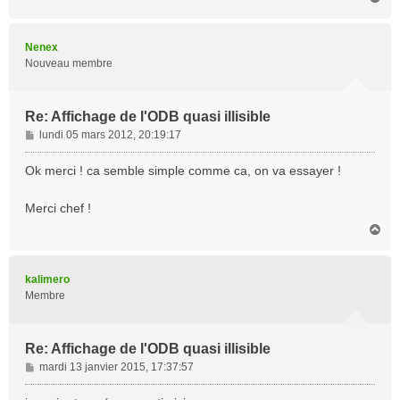
a
u
t
Nenex
Nouveau membre
Re: Affichage de l'ODB quasi illisible
M
lundi 05 mars 2012, 20:19:17
e
s
Ok merci ! ca semble simple comme ca, on va essayer !
s
a
Merci chef !
g
H
e
a
u
t
kalimero
Membre
Re: Affichage de l'ODB quasi illisible
M
mardi 13 janvier 2015, 17:37:57
e
s