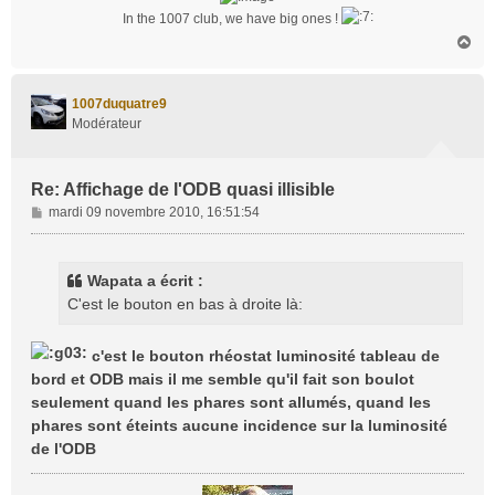
In the 1007 club, we have big ones !
H
a
u
t
1007duquatre9
Modérateur
Re: Affichage de l'ODB quasi illisible
M
mardi 09 novembre 2010, 16:51:54
e
s
s
Wapata a écrit :
a
C'est le bouton en bas à droite là:
g
e
c'est le bouton rhéostat luminosité tableau de
bord et ODB mais il me semble qu'il fait son boulot
seulement quand les phares sont allumés, quand les
phares sont éteints aucune incidence sur la luminosité
de l'ODB