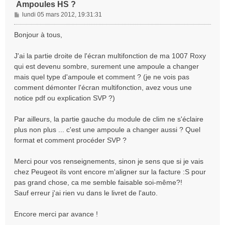
Ampoules HS ?
M
lundi 05 mars 2012, 19:31:31
e
s
Bonjour à tous,
s
a
J'ai la partie droite de l'écran multifonction de ma 1007 Roxy
g
qui est devenu sombre, surement une ampoule a changer
e
mais quel type d'ampoule et comment ? (je ne vois pas
comment démonter l'écran multifonction, avez vous une
notice pdf ou explication SVP ?)
Par ailleurs, la partie gauche du module de clim ne s'éclaire
plus non plus ... c'est une ampoule a changer aussi ? Quel
format et comment procéder SVP ?
Merci pour vos renseignements, sinon je sens que si je vais
chez Peugeot ils vont encore m'aligner sur la facture :S pour
pas grand chose, ca me semble faisable soi-même?!
Sauf erreur j'ai rien vu dans le livret de l'auto.
Encore merci par avance !