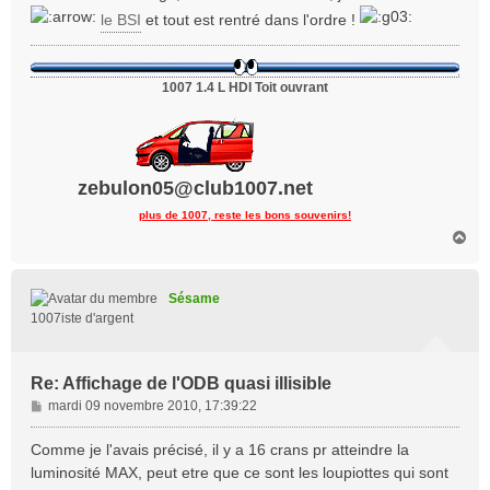
a
le BSI
et tout est rentré dans l'ordre !
g
e
1007 1.4 L HDI Toit ouvrant
zebulon05@club1007.net
plus de 1007, reste les bons souvenirs!
H
a
u
t
Sésame
1007iste d'argent
Re: Affichage de l'ODB quasi illisible
M
mardi 09 novembre 2010, 17:39:22
e
s
Comme je l'avais précisé, il y a 16 crans pr atteindre la
s
luminosité MAX, peut etre que ce sont les loupiottes qui sont
a