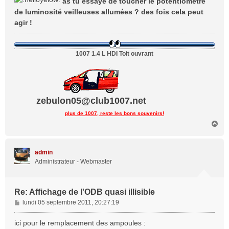
as tu essayé de toucher le potentiomètre
s
de luminosité veilleuses allumées ? des fois cela peut
a
agir !
g
e
1007 1.4 L HDI Toit ouvrant
zebulon05@club1007.net
plus de 1007, reste les bons souvenirs!
H
a
u
t
admin
Administrateur - Webmaster
Re: Affichage de l'ODB quasi illisible
M
lundi 05 septembre 2011, 20:27:19
e
s
ici pour le remplacement des ampoules :