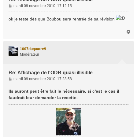
M
mardi 09 novembre 2010, 17:12:15
e
s
ok je teste dès que Boubou sera rentrée de sa révision
s
a
H
g
a
e
u
t
1007duquatre9
Modérateur
Re: Affichage de l'ODB quasi illisible
M
mardi 09 novembre 2010, 17:28:58
e
s
Ils auront peut être fait le nécessaire, si c'est le cas il
s
faudrait leur demander la recette.
a
g
e