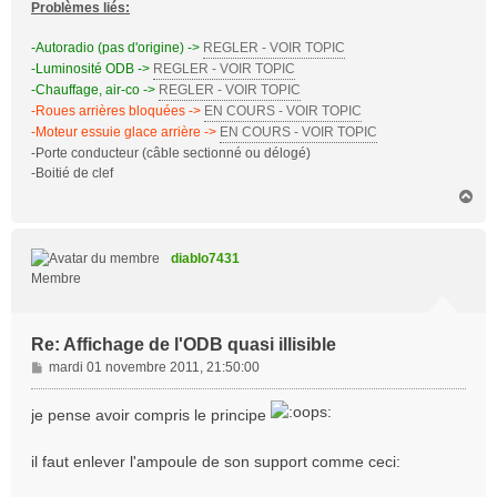
Problèmes liés:
-Autoradio (pas d'origine) ->
REGLER - VOIR TOPIC
-Luminosité ODB ->
REGLER - VOIR TOPIC
-Chauffage, air-co ->
REGLER - VOIR TOPIC
-Roues arrières bloquées ->
EN COURS - VOIR TOPIC
-Moteur essuie glace arrière ->
EN COURS - VOIR TOPIC
-Porte conducteur (câble sectionné ou délogé)
-Boitié de clef
H
a
u
t
diablo7431
Membre
Re: Affichage de l'ODB quasi illisible
M
mardi 01 novembre 2011, 21:50:00
e
s
je pense avoir compris le principe
s
a
il faut enlever l'ampoule de son support comme ceci:
g
e