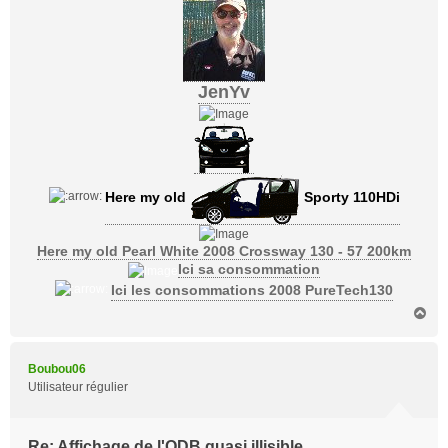
JenYv
Here my old
Sporty 110HDi
Here my old Pearl White 2008 Crossway 130 - 57 200km
Ici sa consommation
Ici les consommations 2008 PureTech130
H
a
u
t
Boubou06
Utilisateur régulier
Re: Affichage de l'ODB quasi illisible