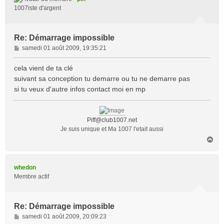
1007iste d'argent
Re: Démarrage impossible
M
samedi 01 août 2009, 19:35:21
e
s
cela vient de ta clé
s
suivant sa conception tu demarre ou tu ne demarre pas
a
si tu veux d'autre infos contact moi en mp
g
e
Piff@club1007.net
Je suis unique et Ma 1007 l'etait aussi
H
a
u
t
whedon
Membre actif
Re: Démarrage impossible
M
samedi 01 août 2009, 20:09:23