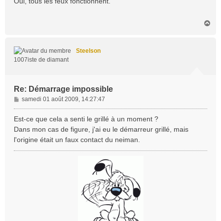
Oui, tous les feux fonctionnent.
s
a
H
g
a
e
u
t
Steelson
1007iste de diamant
Re: Démarrage impossible
M
samedi 01 août 2009, 14:27:47
e
s
Est-ce que cela a senti le grillé à un moment ?
s
Dans mon cas de figure, j'ai eu le démarreur grillé, mais
a
l'origine était un faux contact du neiman.
g
e