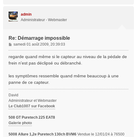
a
u
t
admin
Administrateur - Webmaster
Re: Démarrage impossible
M
samedi 01 août 2009, 20:39:03
e
s
regarde quand même si le capteur au niveau de la pédale de
s
frein n'est pas déclipsé ou débranché.
a
g
les symptômes ressemble quand même beaucoup à une
e
panne de ce capteur.
David
Administrateur et Webmaster
Le Club1007 sur Facebook
508 GT Puretech 225 EAT8
Galerie photo
5008 Allure 1,2e Puretech 130ch BVM6
Vendue le 12/01/24 à 76500