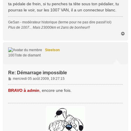
ta pédale de frein, si tu penches ta tête sous ton pédalier, tu
pourras le voir, sur les 1007 VAN, il a un connecteur blanc.
GeSan - modérateur historique (terme pour ne pas dire passif lol)
Plus de 1007... Mais 23000km et 2ans de bonheur!!
H
a
u
t
Steelson
1007iste de diamant
Re: Démarrage impossible
M
mercredi 05 août 2009, 19:27:15
e
s
BRAVO à admin
,
encore une fois.
s
a
g
e