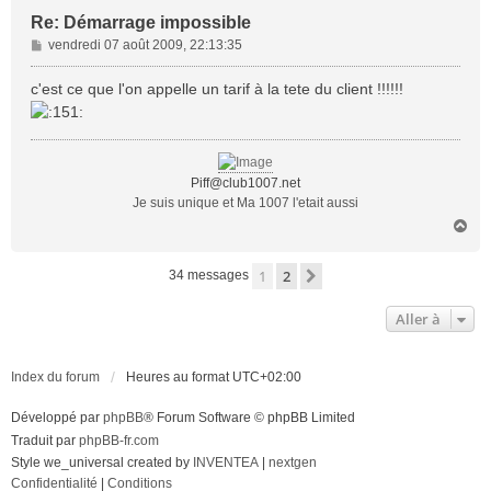
Re: Démarrage impossible
M
vendredi 07 août 2009, 22:13:35
e
s
c'est ce que l'on appelle un tarif à la tete du client !!!!!!
s
a
g
e
Piff@club1007.net
Je suis unique et Ma 1007 l'etait aussi
H
a
u
1
2
Suivante
34 messages
t
Aller à
Index du forum
Heures au format
UTC+02:00
Développé par
phpBB
® Forum Software © phpBB Limited
Traduit par
phpBB-fr.com
Style we_universal created by
INVENTEA
|
nextgen
Confidentialité
|
Conditions