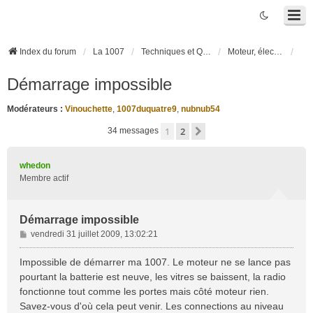
Index du forum
La 1007
Techniques et Questions
Moteur, électronique moteur, boîte robotisée 2-Tronic
Démarrage impossible
Modérateurs :
Vinouchette
,
1007duquatre9
,
nubnub54
1
2
Suivante
34 messages
whedon
Membre actif
Démarrage impossible
M
vendredi 31 juillet 2009, 13:02:21
e
s
Impossible de démarrer ma 1007. Le moteur ne se lance pas
s
pourtant la batterie est neuve, les vitres se baissent, la radio
a
fonctionne tout comme les portes mais côté moteur rien.
g
Savez-vous d'où cela peut venir. Les connections au niveau
e