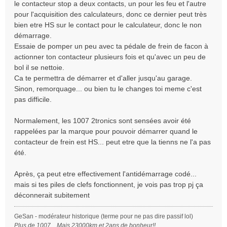
le contacteur stop a deux contacts, un pour les feu et l'autre
a
pour l'acquisition des calculateurs, donc ce dernier peut très
g
bien etre HS sur le contact pour le calculateur, donc le non
e
démarrage.
Essaie de pomper un peu avec ta pédale de frein de facon à
actionner ton contacteur plusieurs fois et qu'avec un peu de
bol il se nettoie.
Ca te permettra de démarrer et d'aller jusqu'au garage.
Sinon, remorquage... ou bien tu le changes toi meme c'est
pas difficile.
Normalement, les 1007 2tronics sont sensées avoir été
rappelées par la marque pour pouvoir démarrer quand le
contacteur de frein est HS... peut etre que la tienns ne l'a pas
été.
Après, ça peut etre effectivement l'antidémarrage codé...
mais si tes piles de clefs fonctionnent, je vois pas trop pj ça
déconnerait subitement
GeSan - modérateur historique (terme pour ne pas dire passif lol)
Plus de 1007... Mais 23000km et 2ans de bonheur!!