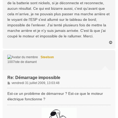
de la batterie sont nickels, si je déconnecte et reconnecte,
aucun résultat. Ce qui est bizarre aussi, c'est qu'avant que
cela m'arrive, je ne pouvais plus passer ma marche arrière et
le voyant de l'ESP s'est allumé sur le tableau de bord;
impossible de l'enlever. J'ai tenté plusieurs fois de mettre la
marche arrière et je n'y suis jamais arrivée. C'est là que j'ai
coupé le moteur et impossible de le rallumer. Merci.
H
a
u
t
Steelson
1007iste de diamant
Re: Démarrage impossible
M
vendredi 31 juillet 2009, 13:03:48
e
s
Est-ce un problème de démarreur ? Est-ce que le moteur
s
électrique fonctionne ?
a
g
e