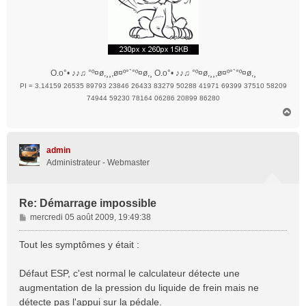
O.o°• ♪♪♫ °º¤ø,¸¸,ø¤º°`°º¤ø,¸ O.o°• ♪♪♫ °º¤ø,¸¸,ø¤º°`°º¤ø,¸
PI = 3.14159 26535 89793 23846 26433 83279 50288 41971 69399 37510 58209
74944 59230 78164 06286 20899 86280
H
a
u
t
admin
Administrateur - Webmaster
Re: Démarrage impossible
M
mercredi 05 août 2009, 19:49:38
e
s
Tout les symptômes y était :
s
a
Défaut ESP, c'est normal le calculateur détecte une
g
augmentation de la pression du liquide de frein mais ne
e
détecte pas l'appui sur la pédale.