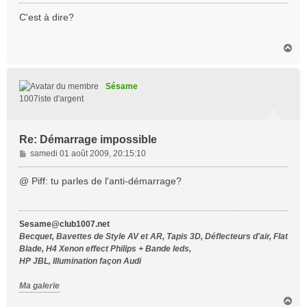
e
s
C'est à dire?
s
a
H
g
a
e
u
t
Sésame
1007iste d'argent
Re: Démarrage impossible
M
samedi 01 août 2009, 20:15:10
e
s
@ Piff: tu parles de l'anti-démarrage?
s
a
g
Sesame@club1007.net
e
Becquet, Bavettes de Style AV et AR, Tapis 3D, Déflecteurs d'air, Flat
Blade, H4 Xenon effect Philips + Bande leds,
HP JBL, Illumination façon Audi
Ma galerie
H