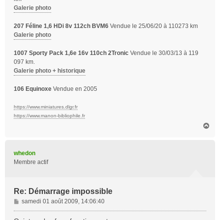
Galerie photo
207 Féline 1,6 HDi 8v 112ch BVM6
Vendue le 25/06/20 à 110273 km
Galerie photo
1007 Sporty Pack 1,6e 16v 110ch 2Tronic
Vendue le 30/03/13 à 119
097 km.
Galerie photo + historique
106 Equinoxe
Vendue en 2005
https://www.miniatures.dlgr.fr
https://www.manon-bibliophile.fr
H
a
u
t
whedon
Membre actif
Re: Démarrage impossible
M
samedi 01 août 2009, 14:06:40
e
s