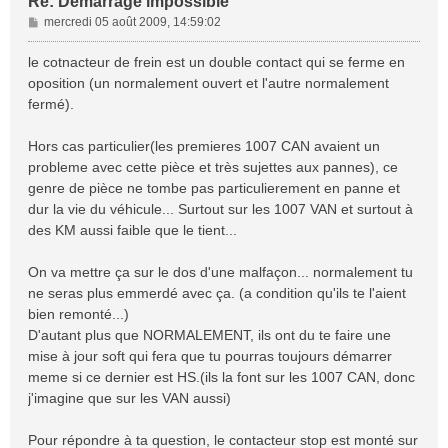
Re: Démarrage impossible
M
mercredi 05 août 2009, 14:59:02
e
s
le cotnacteur de frein est un double contact qui se ferme en
s
oposition (un normalement ouvert et l'autre normalement
a
fermé).
g
e
Hors cas particulier(les premieres 1007 CAN avaient un
probleme avec cette pièce et très sujettes aux pannes), ce
genre de pièce ne tombe pas particulierement en panne et
dur la vie du véhicule... Surtout sur les 1007 VAN et surtout à
des KM aussi faible que le tient...
On va mettre ça sur le dos d'une malfaçon... normalement tu
ne seras plus emmerdé avec ça. (a condition qu'ils te l'aient
bien remonté...)
D'autant plus que NORMALEMENT, ils ont du te faire une
mise à jour soft qui fera que tu pourras toujours démarrer
meme si ce dernier est HS.(ils la font sur les 1007 CAN, donc
j'imagine que sur les VAN aussi)
Pour répondre à ta question, le contacteur stop est monté sur