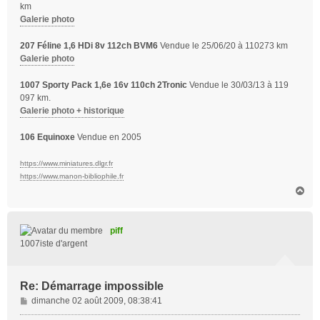
km
Galerie photo
207 Féline 1,6 HDi 8v 112ch BVM6
Vendue le 25/06/20 à 110273 km
Galerie photo
1007 Sporty Pack 1,6e 16v 110ch 2Tronic
Vendue le 30/03/13 à 119
097 km.
Galerie photo + historique
106 Equinoxe
Vendue en 2005
https://www.miniatures.dlgr.fr
https://www.manon-bibliophile.fr
H
a
u
t
piff
1007iste d'argent
Re: Démarrage impossible
M
dimanche 02 août 2009, 08:38:41
e