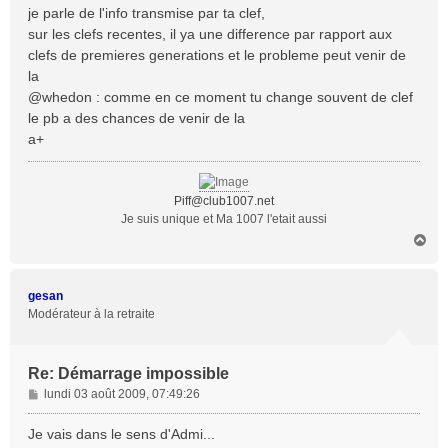
s
je parle de l'info transmise par ta clef,
s
sur les clefs recentes, il ya une difference par rapport aux
a
clefs de premieres generations et le probleme peut venir de
g
la
e
@whedon : comme en ce moment tu change souvent de clef
le pb a des chances de venir de la
a+
Piff@club1007.net
Je suis unique et Ma 1007 l'etait aussi
H
a
u
t
gesan
Modérateur à la retraite
Re: Démarrage impossible
M
lundi 03 août 2009, 07:49:26
e
s
Je vais dans le sens d'Admi...
s