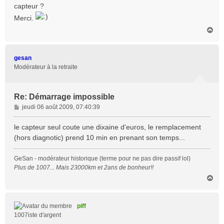
capteur ?
Merci.
H
a
u
t
gesan
Modérateur à la retraite
Re: Démarrage impossible
M
jeudi 06 août 2009, 07:40:39
e
s
le capteur seul coute une dixaine d'euros, le remplacement
s
(hors diagnotic) prend 10 min en prenant son temps...
a
g
GeSan - modérateur historique (terme pour ne pas dire passif lol)
e
Plus de 1007... Mais 23000km et 2ans de bonheur!!
H
a
u
t
piff
1007iste d'argent