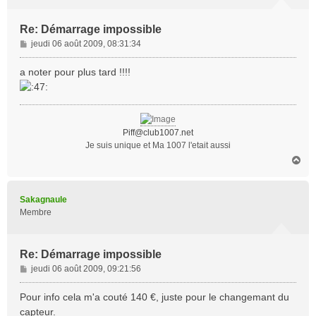
Re: Démarrage impossible
M
jeudi 06 août 2009, 08:31:34
e
s
a noter pour plus tard !!!!
s
a
g
e
Piff@club1007.net
Je suis unique et Ma 1007 l'etait aussi
H
a
u
t
Sakagnaule
Membre
Re: Démarrage impossible
M
jeudi 06 août 2009, 09:21:56
e
s
Pour info cela m'a couté 140 €, juste pour le changemant du
s
capteur.