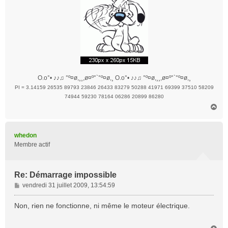
O.o°• ♪♪♫ °º¤ø,¸¸,ø¤º°`°º¤ø,¸ O.o°• ♪♪♫ °º¤ø,¸¸,ø¤º°`°º¤ø,¸
PI = 3.14159 26535 89793 23846 26433 83279 50288 41971 69399 37510 58209
74944 59230 78164 06286 20899 86280
H
a
u
t
whedon
Membre actif
Re: Démarrage impossible
M
vendredi 31 juillet 2009, 13:54:59
e
s
Non, rien ne fonctionne, ni même le moteur électrique.
s
a