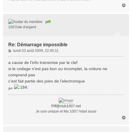
H
a
u
t
piff
1007iste d'argent
Re: Démarrage impossible
M
lundi 03 août 2009, 22:40:11
e
s
a cause de l'info transmise par le clef
s
si le codage n'est pas bon ou incomplet, la voiture ne
a
comprend pas
g
c'est fait partie des joies de l'electronique
e
a+
Piff@club1007.net
Je suis unique et Ma 1007 l'etait aussi
H
a
u
t