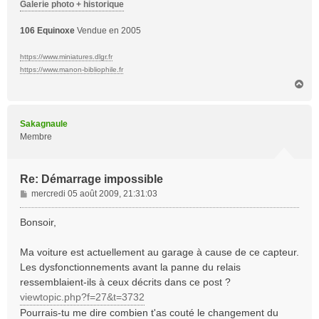
Galerie photo + historique
106 Equinoxe
Vendue en 2005
https://www.miniatures.dlgr.fr
https://www.manon-bibliophile.fr
H
a
u
t
Sakagnaule
Membre
Re: Démarrage impossible
M
mercredi 05 août 2009, 21:31:03
e
s
Bonsoir,
s
a
Ma voiture est actuellement au garage à cause de ce capteur.
g
Les dysfonctionnements avant la panne du relais
e
ressemblaient-ils à ceux décrits dans ce post ?
viewtopic.php?f=27&t=3732
Pourrais-tu me dire combien t'as couté le changement du