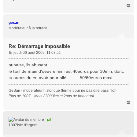
a
H
g
a
e
u
t
gesan
Modérateur à la retraite
Re: Démarrage impossible
M
jeudi 06 août 2009, 11:07:51
e
s
punaise, ils abusent...
s
le tarif de main d'oeuvre mini est 40euros pour 30min, donc
a
tu aurais du en avoir pour allé.......... 50/60euros maxi
g
e
GeSan - modérateur historique (terme pour ne pas dire passif lol)
Plus de 1007... Mais 23000km et 2ans de bonheur!!
H
a
u
t
piff
1007iste d'argent