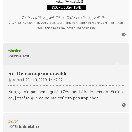
O.o°• ♪♪♫ °º¤ø,¸¸,ø¤º°`°º¤ø,¸ O.o°• ♪♪♫ °º¤ø,¸¸,ø¤º°`°º¤ø,¸
PI = 3.14159 26535 89793 23846 26433 83279 50288 41971 69399 37510 58209
74944 59230 78164 06286 20899 86280
H
a
u
t
whedon
Membre actif
Re: Démarrage impossible
M
samedi 01 août 2009, 14:47:27
e
s
Non, ça n'a pas sentit grillé. C'est peut-être le neiman. Si c'est
s
ça, j'espère que ça ne me coûtera pas trop cher.
a
H
g
a
e
u
t
Zeb34
1007iste de platine