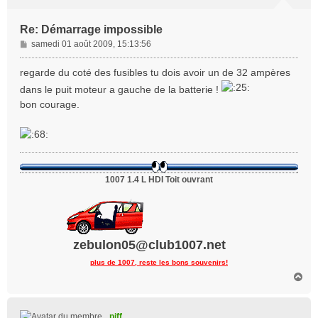
Re: Démarrage impossible
M
samedi 01 août 2009, 15:13:56
e
s
regarde du coté des fusibles tu dois avoir un de 32 ampères
s
dans le puit moteur a gauche de la batterie !
a
bon courage.
g
e
1007 1.4 L HDI Toit ouvrant
zebulon05@club1007.net
plus de 1007, reste les bons souvenirs!
H
a
u
t
piff