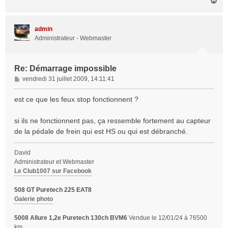
H
g
a
e
u
t
admin
Administrateur - Webmaster
Re: Démarrage impossible
M
vendredi 31 juillet 2009, 14:11:41
e
s
est ce que les feux stop fonctionnent ?
s
a
si ils ne fonctionnent pas, ça ressemble fortement au capteur
g
de la pédale de frein qui est HS ou qui est débranché.
e
David
Administrateur et Webmaster
Le Club1007 sur Facebook
508 GT Puretech 225 EAT8
Galerie photo
5008 Allure 1,2e Puretech 130ch BVM6
Vendue le 12/01/24 à 76500
km