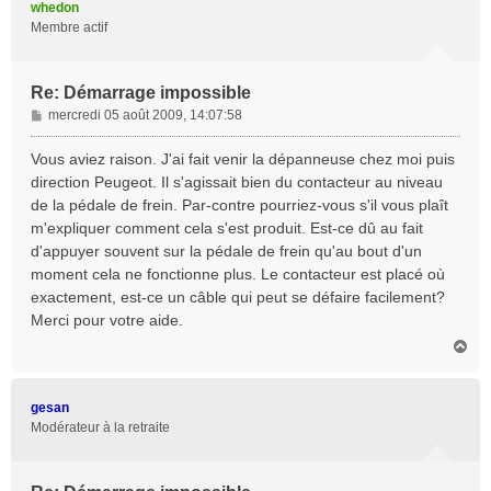
whedon
Membre actif
Re: Démarrage impossible
M
mercredi 05 août 2009, 14:07:58
e
s
Vous aviez raison. J'ai fait venir la dépanneuse chez moi puis
s
direction Peugeot. Il s'agissait bien du contacteur au niveau
a
de la pédale de frein. Par-contre pourriez-vous s'il vous plaît
g
m'expliquer comment cela s'est produit. Est-ce dû au fait
e
d'appuyer souvent sur la pédale de frein qu'au bout d'un
moment cela ne fonctionne plus. Le contacteur est placé où
exactement, est-ce un câble qui peut se défaire facilement?
Merci pour votre aide.
H
a
u
t
gesan
Modérateur à la retraite