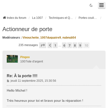
Index du forum
La 1007
Techniques et Questions
Portes coulissantes électriques
Actionneur de porte
Modérateurs :
Vinouchette
,
1007duquatre9
,
nubnub54
Page
10
sur
10
1
6
7
8
9
10
Précédente
235 messages
…
Pingoo
1007iste d'argent
Re: À la porte !!!!
M
jeudi 11 septembre 2025, 15:30:56
e
s
Hello Michel !
s
a
Très heureux pour toi et bravo pour la réparation !
g
e