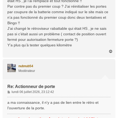
était HS , je l’ai remplacé et tout fonctionne !!
g
Par contre pas du premier coup ? J’ai réinitialiser les portes
e
par coupure de la batterie comme indiqué sur le site mais ce
n’a pas fonctionné du premier coup donc deux tentatives et
Bingo !!
J’ai changé le rétroviseur rabattable qui était HS , je ne sais
pas si c’était aussi un problème ( contact de position ouvert
fermé pour autorisation fermeture porte ?)
Y’a plus qu’à tester quelques kilomètre
H
a
u
t
nubnub54
Modérateur
Re: Actionneur de porte
M
lundi 06 juillet 2026, 23:12:42
e
s
a ma connaissance, il n'y a pas de lien entre le rétro et
s
l'ouverture de la porte.
a
g