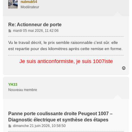
nubnub54
Modérateur
Re: Actionneur de porte
M
mardi 05 mai 2026, 11:42:06
e
s
Vu le travail décrit, le prix semble raisonnable c'est sûr. elle
s
est repartie pour des kilomètres après cette remise en forme.
a
g
Je suis anticonformiste, je suis 1007iste
e
H
a
u
t
YH33
Nouveau membre
Panne porte coulissante droite Peugeot 1007 –
Diagnostic électrique et synthèse des étapes
M
dimanche 21 juin 2026, 10:58:50
e