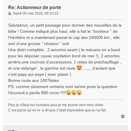
Re: Actionneur de porte
M
mardi 05 mai 2026, 09:10:15
e
s
Salutatous, un petit passage pour donner des nouvelles de la
s
bête ! Comme indiqué plus haut, elle a fait le ‘’bonheur ‘’ de
a
l’héritière et a maintenant passé le cap des 240000 km , elle
g
sort d’une grosse ‘’ révision ‘’ soit:
e
Une distri complète , 2 amortos avant ( le mécano en a bavé
pour les déposer cause oxydation bord de mer !), 2 amortos
arrière,une courroie d’accessoires, 1 relais de préchauffage ,
et une vidange! , la gamine est ravie
, ,,,,,, d’autant que
c’est papy qui paye ( avec plaisir )
Bonne route aux 1007tistes
PS: comme sûrement certains vont se/me pose la question
l’écureuil a perdu 890 roros !!!!!
Plus je côtoie les humains plus je me tourne vers mon chien
C’est parce qu’on m’ a dit que c’était impossible que je l’ai fait .
H
a
u
t