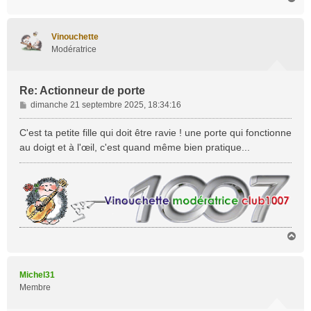
a
u
t
Vinouchette
Modératrice
Re: Actionneur de porte
M
dimanche 21 septembre 2025, 18:34:16
e
s
C'est ta petite fille qui doit être ravie ! une porte qui fonctionne
s
au doigt et à l'œil, c'est quand même bien pratique...
a
g
e
H
a
u
t
Michel31
Membre