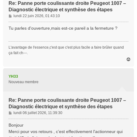
Re: Panne porte coulissante droite Peugeot 1007 –
Diagnostic électrique et synthèse des étapes
M
lundi 22 juin 2026, 01:43:10
e
s
Tu parles d'ouverture,mais est-ce pareil a la fermeture ?
s
a
g
L'avantage de l'essence,c'est que c'est plus facile a faire brûler quand
e
ça fait ch---.
H
a
u
t
YH33
Nouveau membre
Re: Panne porte coulissante droite Peugeot 1007 –
Diagnostic électrique et synthèse des étapes
M
lundi 06 juillet 2026, 11:39:30
e
s
Bonjour
s
Merci pour vos retours , c’est effectivement l'actionneur qui
a