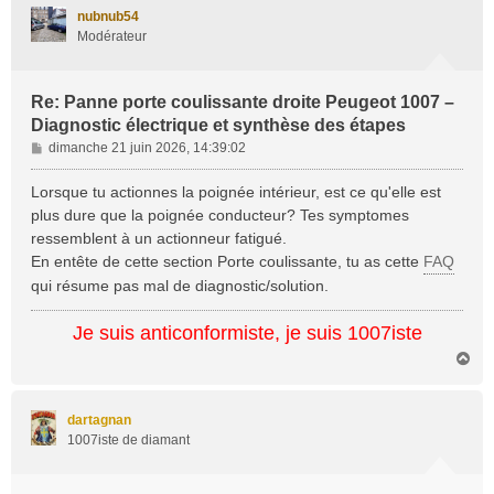
t
nubnub54
Modérateur
Re: Panne porte coulissante droite Peugeot 1007 –
Diagnostic électrique et synthèse des étapes
M
dimanche 21 juin 2026, 14:39:02
e
s
Lorsque tu actionnes la poignée intérieur, est ce qu'elle est
s
plus dure que la poignée conducteur? Tes symptomes
a
ressemblent à un actionneur fatigué.
g
En entête de cette section Porte coulissante, tu as cette
FAQ
e
qui résume pas mal de diagnostic/solution.
Je suis anticonformiste, je suis 1007iste
H
a
u
t
dartagnan
1007iste de diamant