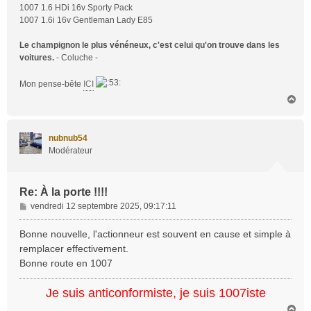
1007 1.6 HDi 16v Sporty Pack
1007 1.6i 16v Gentleman Lady E85
Le champignon le plus vénéneux, c'est celui qu'on trouve dans les
voitures.
- Coluche -
Mon pense-bête
ICI
H
a
u
t
nubnub54
Modérateur
Re: À la porte !!!!
M
vendredi 12 septembre 2025, 09:17:11
e
s
Bonne nouvelle, l'actionneur est souvent en cause et simple à
s
remplacer effectivement.
a
Bonne route en 1007
g
e
Je suis anticonformiste, je suis 1007iste
H