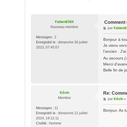
Fabien8384
Comment c
Nouveau membre
M
par
Fabien8
e
Messages :
2
s
Bonjour à tou
Enregistré le :
dimanche 30 juillet
s
Je viens vers
2023, 07:45:07
a
l'ancien . J'
g
Au secours j'
e
Merci d'avanc
Belle fin de j
Kévin
Re: Commen
Membre
M
par
Kévin
»
e
Messages :
11
s
Bonjour, As t
Enregistré le :
dimanche 21 juillet
s
2024, 19:12:11
a
Civilité :
Homme
g