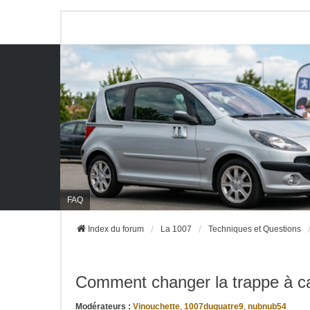
FAQ
Index du forum
La 1007
Techniques et Questions
Comment changer la trappe à c
Modérateurs :
Vinouchette
,
1007duquatre9
,
nubnub54