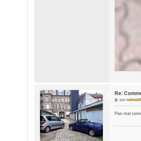
Re: Commen
M
par
nubnub
e
s
Pas mal com
s
a
g
e