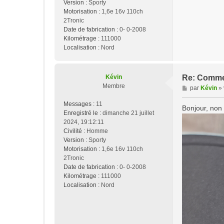
Version :
Sporty
e
Motorisation :
1,6e 16v 110ch
2Tronic
Date de fabrication :
0- 0-2008
Kilométrage :
111000
Localisation :
Nord
Kévin
Re: Commen
Membre
M
par
Kévin
»
e
Messages :
11
s
Bonjour, non p
Enregistré le :
dimanche 21 juillet
s
2024, 19:12:11
a
Civilité :
Homme
g
Version :
Sporty
e
Motorisation :
1,6e 16v 110ch
2Tronic
Date de fabrication :
0- 0-2008
Kilométrage :
111000
Localisation :
Nord